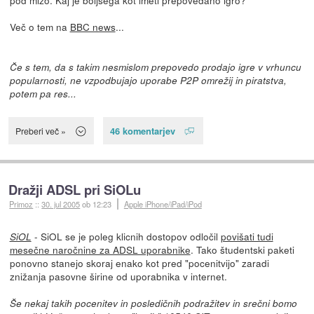
pod mizo. Kaj je boljšega kot imeti prepovedano igro?
Več o tem na
BBC news
...
Če s tem, da s takim nesmislom prepovedo prodajo igre v vrhuncu
popularnosti, ne vzpodbujajo uporabe P2P omrežij in piratstva,
potem pa res...
46 komentarjev
Preberi več »
Dražji ADSL pri SiOLu
Primoz
::
30. jul 2005
ob 12:23
Apple iPhone/iPad/iPod
- SiOL se je poleg klicnih dostopov odločil
povišati tudi
SiOL
mesečne naročnine za ADSL uporabnike
. Tako študentski paketi
ponovno stanejo skoraj enako kot pred "pocenitvijo" zaradi
znižanja pasovne širine od uporabnika v internet.
Še nekaj takih pocenitev in posledičnih podražitev in srečni bomo