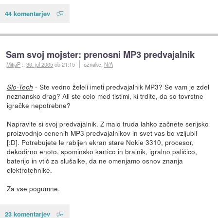
44 komentarjev
Sam svoj mojster: prenosni MP3 predvajalnik
MitjaP
::
30. jul 2005
ob 21:15
oznake:
N/A
- Ste vedno želeli imeti predvajalnik MP3? Se vam je zdel
Slo-Tech
neznansko drag? Ali ste celo med tistimi, ki trdite, da so tovrstne
igračke nepotrebne?
Napravite si svoj predvajalnik. Z malo truda lahko začnete serijsko
proizvodnjo cenenih MP3 predvajalnikov in svet vas bo vzljubil
[:D]. Potrebujete le rabljen ekran stare Nokie 3310, procesor,
dekodirno enoto, spominsko kartico in bralnik, igralno paličico,
baterijo in vtič za slušalke, da ne omenjamo osnov znanja
elektrotehnike.
Za vse pogumne
.
23 komentarjev