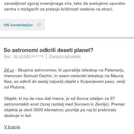
zanesljivost zgoraj omenjenega vira, tako da svetujemo uporabo
centra v možganih za presojo kritičnosti vsebine na strani.
106 komentarjev
So astronomi odkrili deseti planet?
Geo
::
30. jul 2005
ob 21:16
Znanost in tehnologija
- Skupina astronomov, ki uporablja teleskop na Palamarju,
24 ur
imenovan Samuel Oschin, in osem-meterski teleskop na Mauna
Kea, so odkrili do sedaj največji objekt v Kuiperjevem pasu, večji
od Plutona.
Objekt, ki mu še niso dali imena, je od Sonca odaljen za 97
astronomskih enot (torej razdalj med Soncem in Zemljo). Premer
objekta je okoli 3000 kilometrov, površje pa naj bi prekrivalo
skalovje in led.
V branje
.