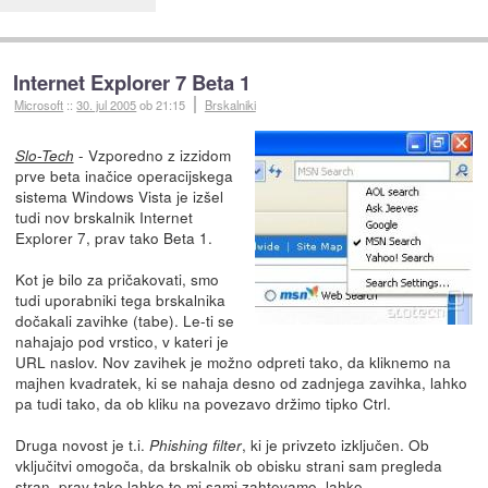
Internet Explorer 7 Beta 1
Microsoft
::
30. jul 2005
ob 21:15
Brskalniki
- Vzporedno z izzidom
Slo-Tech
prve beta inačice operacijskega
sistema Windows Vista je izšel
tudi nov brskalnik Internet
Explorer 7, prav tako Beta 1.
Kot je bilo za pričakovati, smo
tudi uporabniki tega brskalnika
dočakali zavihke (tabe). Le-ti se
nahajajo pod vrstico, v kateri je
URL naslov. Nov zavihek je možno odpreti tako, da kliknemo na
majhen kvadratek, ki se nahaja desno od zadnjega zavihka, lahko
pa tudi tako, da ob kliku na povezavo držimo tipko Ctrl.
Druga novost je t.i.
, ki je privzeto izključen. Ob
Phishing filter
vključitvi omogoča, da brskalnik ob obisku strani sam pregleda
stran, prav tako lahko to mi sami zahtevamo, lahko...