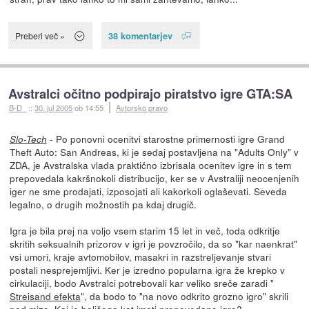
38 komentarjev
Preberi več »
Avstralci očitno podpirajo piratstvo igre GTA:SA
B-D_
::
30. jul 2005
ob 14:55
Avtorsko pravo
- Po ponovni ocenitvi starostne primernosti igre Grand
Slo-Tech
Theft Auto: San Andreas, ki je sedaj postavljena na "Adults Only" v
ZDA, je Avstralska vlada praktično izbrisala ocenitev igre in s tem
prepovedala kakršnokoli distribucijo, ker se v Avstraliji neocenjenih
iger ne sme prodajati, izposojati ali kakorkoli oglaševati. Seveda
legalno, o drugih možnostih pa kdaj drugič.
Igra je bila prej na voljo vsem starim 15 let in več, toda odkritje
skritih seksualnih prizorov v igri je povzročilo, da so "kar naenkrat"
vsi umori, kraje avtomobilov, masakri in razstreljevanje stvari
postali nesprejemljivi. Ker je izredno popularna igra že krepko v
cirkulaciji, bodo Avstralci potrebovali kar veliko sreče zaradi "
Streisand efekta
", da bodo to "na novo odkrito grozno igro" skrili