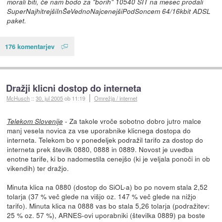
morali biti, če nam bodo za "borih" 10540 SIT na mesec prodali
SuperNajhitrejšiInŠeVednoNajcenejšiPodSoncem 64/16kbit ADSL
paket.
176 komentarjev
Dražji klicni dostop do interneta
McHusch
::
30. jul 2005
ob 11:19
Omrežja / internet
- Za takole vroče sobotno dobro jutro malce
Telekom Slovenije
manj vesela novica za vse uporabnike klicnega dostopa do
interneta. Telekom bo v ponedeljek podražil tarifo za dostop do
interneta prek številk 0880, 0888 in 0889. Novost je uvedba
enotne tarife, ki bo nadomestila cenejšo (ki je veljala ponoči in ob
vikendih) ter dražjo.
Minuta klica na 0880 (dostop do SiOL-a) bo po novem stala 2,52
tolarja (37 % več glede na višjo oz. 147 % več glede na nižjo
tarifo). Minuta klica na 0888 vas bo stala 5,26 tolarja (podražitev:
25 % oz. 57 %), ARNES-ovi uporabniki (številka 0889) pa boste