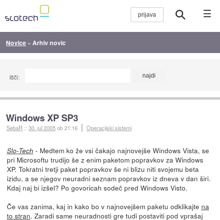
☰
Novice
»
Arhiv novic
Išči:
Windows XP SP3
SebaR
::
30. jul 2005
ob 21:16
Operacijski sistemi
- Medtem ko že vsi čakajo najnovejše Windows Vista, se
Slo-Tech
pri Microsoftu trudijo še z enim paketom popravkov za Windows
XP. Tokratni tretji paket popravkov še ni blizu niti svojemu beta
izidu, a se njegov neuradni seznam popravkov iz dneva v dan širi.
Kdaj naj bi izšel? Po govoricah sodeč pred Windows Visto.
Če vas zanima, kaj in kako bo v najnovejšem paketu odklikajte
na
to stran
. Zaradi same neuradnosti gre tudi postaviti pod vprašaj