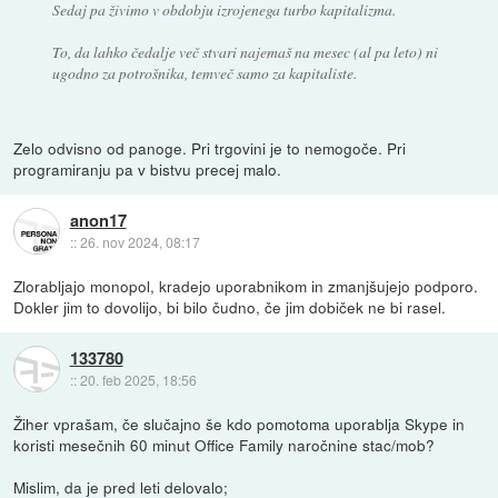
Sedaj pa živimo v obdobju izrojenega turbo kapitalizma.
To, da lahko čedalje več stvari najemaš na mesec (al pa leto) ni
ugodno za potrošnika, temveč samo za kapitaliste.
Zelo odvisno od panoge. Pri trgovini je to nemogoče. Pri
programiranju pa v bistvu precej malo.
anon17
::
26. nov 2024, 08:17
Zlorabljajo monopol, kradejo uporabnikom in zmanjšujejo podporo.
Dokler jim to dovolijo, bi bilo čudno, če jim dobiček ne bi rasel.
133780
::
20. feb 2025, 18:56
Žiher vprašam, če slučajno še kdo pomotoma uporablja Skype in
koristi mesečnih 60 minut Office Family naročnine stac/mob?
Mislim, da je pred leti delovalo;