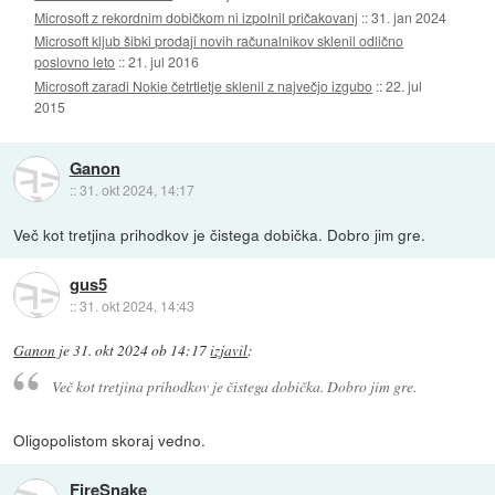
Microsoft z rekordnim dobičkom ni izpolnil pričakovanj
::
31. jan 2024
Microsoft kljub šibki prodaji novih računalnikov sklenil odlično
poslovno leto
::
21. jul 2016
Microsoft zaradi Nokie četrtletje sklenil z največjo izgubo
::
22. jul
2015
Ganon
::
31. okt 2024, 14:17
Več kot tretjina prihodkov je čistega dobička. Dobro jim gre.
gus5
::
31. okt 2024, 14:43
Ganon
je
31. okt 2024 ob 14:17
izjavil
:
Več kot tretjina prihodkov je čistega dobička. Dobro jim gre.
Oligopolistom skoraj vedno.
FireSnake