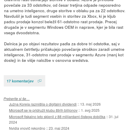
povečale za 33 odstotkov, od česar tretjina odpade neposredno
na umetno inteligenco, druge storitve v oblaku pa za 22 odstotkov.
Navdušil je tudi segment vsebin in storitev za Xbox, ki je kljub
padcu prodaje konzol beležil 61-odstotno rast prodaje. Precej
drugače je v segmentu Windows OEM in naprave, kjer je bila rast
vsega dvoodstotna.
Delnica je po objavi rezultatov padla za dobre tri odstotke, saj v
aktualnem četrtletju pričakujejo povečanje stroškov zaradi umetne
inteligence, 31-odstotno rast prodaje v segmentu Azure (manj kot
doslej) in še višje naložbe v osnovna sredstva.
17 komentarjev
Preberite si še…
Južna Koreja razmišlja o digitalni dividendi
::
13. maj 2026
Microsoft se je pridružil klubu štirih bilijonov
::
1. avg 2025
Microsoft fiskalno leto sklenil z 88 milijardami čistega dobička
::
31. jul
2024
Nvidia vnovič rekordno
::
23. maj 2024