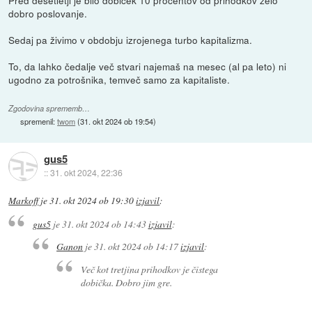
Pred desetletji je bilo dobiček 10 procentov od prihodkov zelo
dobro poslovanje.
Sedaj pa živimo v obdobju izrojenega turbo kapitalizma.
To, da lahko čedalje več stvari najemaš na mesec (al pa leto) ni
ugodno za potrošnika, temveč samo za kapitaliste.
Zgodovina sprememb…
spremenil:
twom
(
31. okt 2024 ob 19:54
)
gus5
::
31. okt 2024, 22:36
Markoff
je
31. okt 2024 ob 19:30
izjavil
:
gus5
je
31. okt 2024 ob 14:43
izjavil
:
Ganon
je
31. okt 2024 ob 14:17
izjavil
:
Več kot tretjina prihodkov je čistega
dobička. Dobro jim gre.