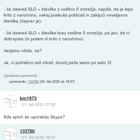
- če izbereš SLO + številko z vodilno 0 omrežja, napiše, da je lepo
krito z naročnino, nekaj poskuša poklicati in zaključi neveljavna
številka (čeprav je).
- če izbereš SLO + številke brez vodilne 0 omrežja, pa javi, da ni
dobropisa (in potem ni krito z naročnino)
Verjetno nihče, ne?
Ja, ni potrebno soli vtirati, dovolj peče samo po sebi :D
Zgodovina sprememb…
spremenilo:
133780
(
20. feb 2025 ob 18:57
)
bm1973
::
21. feb 2025, 07:53
Kdo sploh še uporablja Skype?
133780
::
21. feb 2025, 08:02