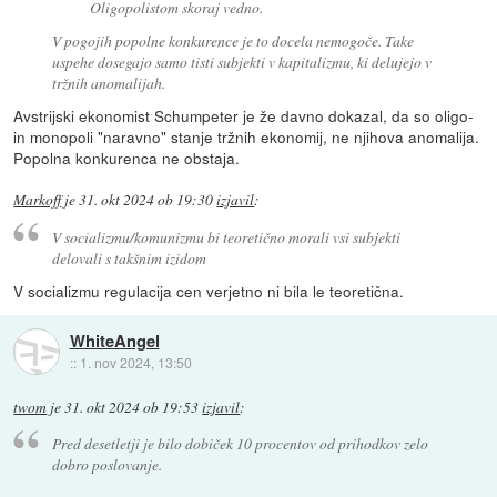
Oligopolistom skoraj vedno.
V pogojih popolne konkurence je to docela nemogoče. Take
uspehe dosegajo samo tisti subjekti v kapitalizmu, ki delujejo v
tržnih anomalijah.
Avstrijski ekonomist Schumpeter je že davno dokazal, da so oligo-
in monopoli "naravno" stanje tržnih ekonomij, ne njihova anomalija.
Popolna konkurenca ne obstaja.
Markoff
je
31. okt 2024 ob 19:30
izjavil
:
V socializmu/komunizmu bi teoretično morali vsi subjekti
delovali s takšnim izidom
V socializmu regulacija cen verjetno ni bila le teoretična.
WhiteAngel
::
1. nov 2024, 13:50
twom
je
31. okt 2024 ob 19:53
izjavil
:
Pred desetletji je bilo dobiček 10 procentov od prihodkov zelo
dobro poslovanje.