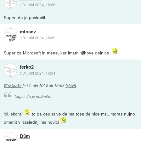
::
31. okt 2024, 16:06
Super, da je poskočil.
mtosev
::
31. okt 2024, 16:09
Super za Microsoft in mene, ker imam njihove delnice.
ferko2
::
31. okt 2024, 16:34
FireSnake
je
31. okt 2024 ob 16:06
izjavil
:
Super, da je poskočil.
lol, skoraj
to pa ceu st ve da ma tose delnice ms.. moras nujno
omenit v naslednji ms novici
D3m