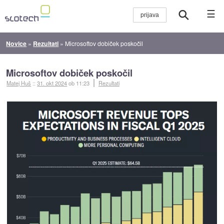
☰
Novice
»
Rezultati
»
Microsoftov dobiček poskočil
Microsoftov dobiček poskočil
Matej Huš
::
31. okt 2024
ob 11:23
Rezultati