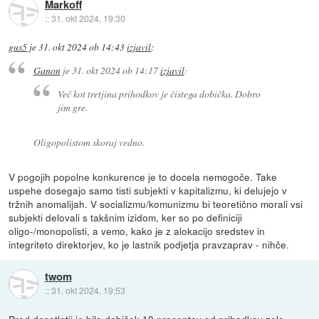
Markoff
::
31. okt 2024, 19:30
gus5
je
31. okt 2024 ob 14:43
izjavil
:
Ganon
je
31. okt 2024 ob 14:17
izjavil
:
Več kot tretjina prihodkov je čistega dobička. Dobro
jim gre.
Oligopolistom skoraj vedno.
V pogojih popolne konkurence je to docela nemogoče. Take
uspehe dosegajo samo tisti subjekti v kapitalizmu, ki delujejo v
tržnih anomalijah. V socializmu/komunizmu bi teoretično morali vsi
subjekti delovali s takšnim izidom, ker so po definiciji
oligo-/monopolisti, a vemo, kako je z alokacijo sredstev in
integriteto direktorjev, ko je lastnik podjetja pravzaprav - nihče.
twom
::
31. okt 2024, 19:53