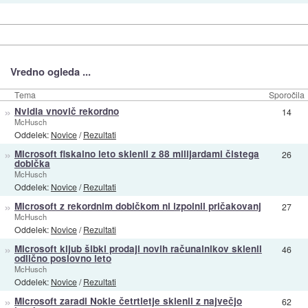
Vredno ogleda ...
Tema
Sporočila
»
Nvidia vnovič rekordno
14
McHusch
Oddelek:
Novice
/
Rezultati
»
Microsoft fiskalno leto sklenil z 88 milijardami čistega
26
dobička
McHusch
Oddelek:
Novice
/
Rezultati
»
Microsoft z rekordnim dobičkom ni izpolnil pričakovanj
27
McHusch
Oddelek:
Novice
/
Rezultati
»
Microsoft kljub šibki prodaji novih računalnikov sklenil
46
odlično poslovno leto
McHusch
Oddelek:
Novice
/
Rezultati
»
Microsoft zaradi Nokie četrtletje sklenil z največjo
62