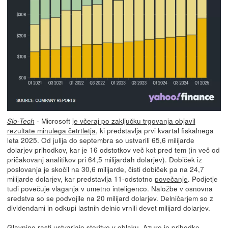
- Microsoft
je včeraj po zaključku trgovanja objavil
Slo-Tech
rezultate minulega četrtletja
, ki predstavlja prvi kvartal fiskalnega
leta 2025. Od julija do septembra so ustvarili 65,6 milijarde
dolarjev prihodkov, kar je 16 odstotkov več kot pred tem (in več od
pričakovanj analitikov pri 64,5 milijardah dolarjev). Dobiček iz
poslovanja je skočil na 30,6 milijarde, čisti dobiček pa na 24,7
milijarde dolarjev, kar predstavlja 11-odstotno
povečanje
. Podjetje
tudi povečuje vlaganja v umetno inteligenco. Naložbe v osnovna
sredstva so se podvojile na 20 milijard dolarjev. Delničarjem so z
dividendami in odkupi lastnih delnic vrnili devet milijard dolarjev.
Glavnino rasti ustvarjajo storitve v oblaku. Azure je prihodke