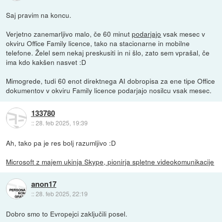
Saj pravim na koncu.
Verjetno zanemarljivo malo, če 60 minut
podarjajo
vsak mesec v
okviru Office Family licence, tako na stacionarne in mobilne
telefone. Želel sem nekaj preskusiti in ni šlo, zato sem vprašal, če
ima kdo kakšen nasvet :D
Mimogrede, tudi 60 enot direktnega AI dobropisa za ene tipe Office
dokumentov v okviru Family licence podarjajo nosilcu vsak mesec.
133780
::
28. feb 2025, 19:39
Ah, tako pa je res bolj razumljivo :D
Microsoft z majem ukinja Skype, pionirja spletne videokomunikacije
anon17
::
28. feb 2025, 22:19
Dobro smo to Evropejci zaključili posel.