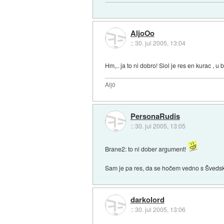
AljoOo
::
30. jul 2005, 13:04
Hm,.. ja to ni dobro! Siol je res en kurac , 
Alj0
PersonaRudis
::
30. jul 2005, 13:05
Brane2: to ni dober argument!
Sam je pa res, da se hočem vedno s Švedsko 
darkolord
::
30. jul 2005, 13:06