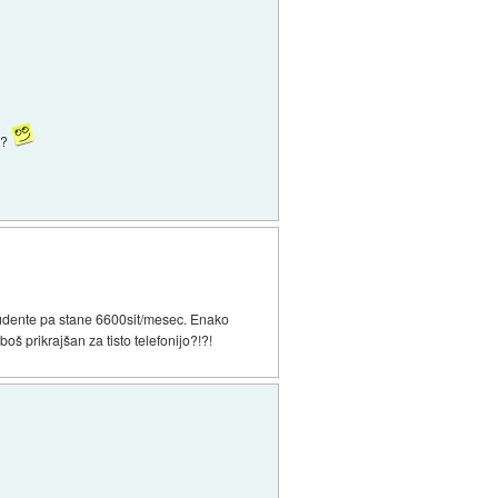
 ?
tudente pa stane 6600sit/mesec. Enako
oš prikrajšan za tisto telefonijo?!?!