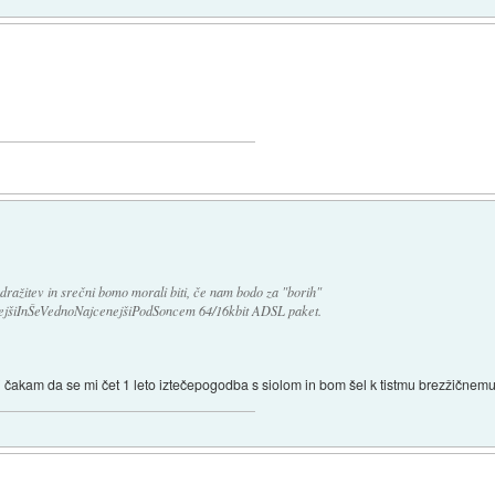
odražitev in srečni bomo morali biti, če nam bodo za "borih"
rejšiInŠeVednoNajcenejšiPodSoncem 64/16kbit ADSL paket.
i čakam da se mi čet 1 leto iztečepogodba s siolom in bom šel k tistmu brezžičnemu 