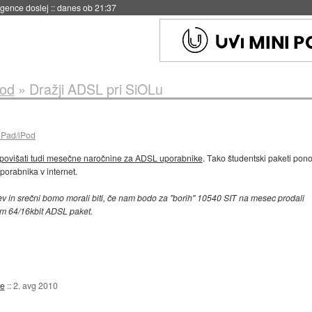
 umetne inteligence
::
danes ob 21:23
Pod
»
Dražji ADSL pri SiOLu
iPad/iPod
povišati tudi mesečne naročnine za ADSL uporabnike
. Tako študentski paketi pon
porabnika v internet.
ev in srečni bomo morali biti, če nam bodo za "borih" 10540 SIT na mesec prodali
m 64/16kbit ADSL paket.
te
::
2. avg 2010