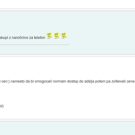
skupi z naročnino za telefon
ati cen:) namesto da bi omogocali normaln dostop do adslja potem pa zviševali cen
02
)