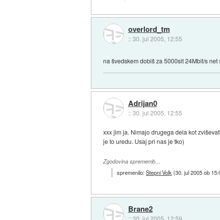
overlord_tm
::
30. jul 2005, 12:55
na švedskem dobiš za 5000sit 24Mbit/s net 
Adrijan0
::
30. jul 2005, 12:55
xxx jim ja. Nimajo drugega dela kot zvišev
je to uredu. Usaj pri nas je tko)
Zgodovina sprememb…
spremenilo:
Stepni Volk
(
30. jul 2005 ob 15:
Brane2
::
30. jul 2005, 12:59