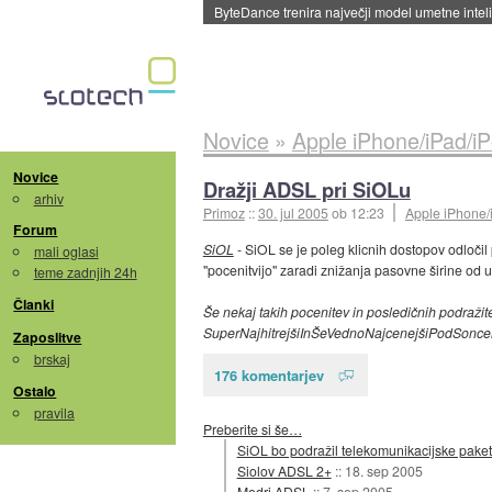
Spletne strani začele streči oglase za agente
Novice
»
Apple iPhone/iPad/i
Novice
Dražji ADSL pri SiOLu
arhiv
Primoz
::
30. jul 2005
ob 12:23
Apple iPhone/
Forum
SiOL
- SiOL se je poleg klicnih dostopov odločil
mali oglasi
"pocenitvijo" zaradi znižanja pasovne širine od u
teme zadnjih 24h
Članki
Še nekaj takih pocenitev in posledičnih podražit
SuperNajhitrejšiInŠeVednoNajcenejšiPodSonce
Zaposlitve
brskaj
176 komentarjev
Ostalo
pravila
Preberite si še…
SiOL bo podražil telekomunikacijske pake
Siolov ADSL 2+
::
18. sep 2005
Modri ADSL
::
7. sep 2005