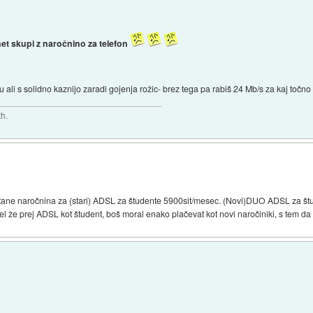
et skupi z naročnino za telefon
 ali s solidno kaznijo zaradi gojenja rožic- brez tega pa rabiš 24 Mb/s za kaj točno
th.
j stane naročnina za (stari) ADSL za študente 5900sit/mesec. (Novi)DUO ADSL za š
l že prej ADSL kot študent, boš moral enako plačevat kot novi naročiniki, s tem da b