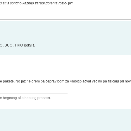
 ali s solidno kaznijo zaradi gojenja rožic-
ja?
SOLO, DUO, TRIO ipdSR.
ve pakete. No jaz ne grem pa čeprav bom za 4mbit plačval več ko pa fizičarji pri 
he begining of a healing process.