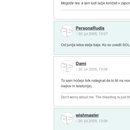
Mogoče res, a tam tudi lažje končaš v zaporu
PersonaRudis
::
30. jul 2005, 13:07
Od junija letos dalje baje. Ko so uvedli 
Dami
::
30. jul 2005, 13:08
To sam hočejo folk nategnat da bi šli na no
mejlov in telefonije).
Don't worry about me. The bleeding is just t
wishmaster
::
30. jul 2005, 13:09