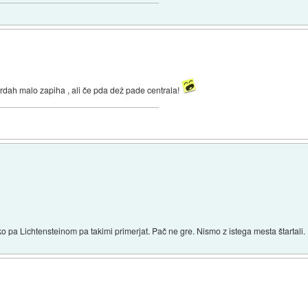
u brdah malo zapiha , ali če pda dež pade centrala!
pa Lichtensteinom pa takimi primerjat. Pač ne gre. Nismo z istega mesta štartali.