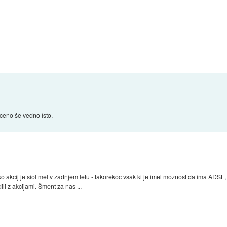
 ceno še vedno isto.
ko akcij je siol mel v zadnjem letu - takorekoc vsak ki je imel moznost da ima ADSL, 
ili z akcijami. Šment za nas ...