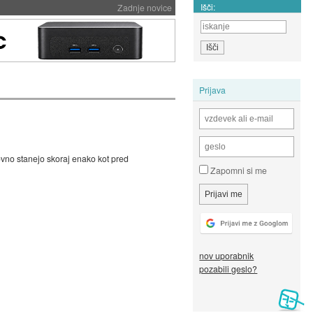
Išči:
Zadnje novice
Prijava
ovno stanejo skoraj enako kot pred
Zapomni si me
nov uporabnik
pozabili geslo?