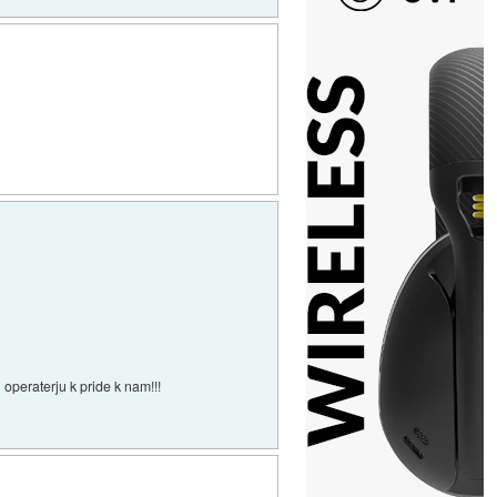
operaterju k pride k nam!!!