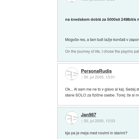
na švedskem dobiš za 5000sit 24Mbit/s n
Mogoče res, a tam tudi lažje končaš v zaporu
On the journey of life, I chose the psycho pa
PersonaRudis
::
30. jul 2005, 13:01
Ok... Al sam me ne to v glavo al kaj. Seda
stane SOLO za fizične osebe. Torej: če si me
Jan987
::
30. jul 2005, 13:03
kje pa je meja med novimi in starimi?