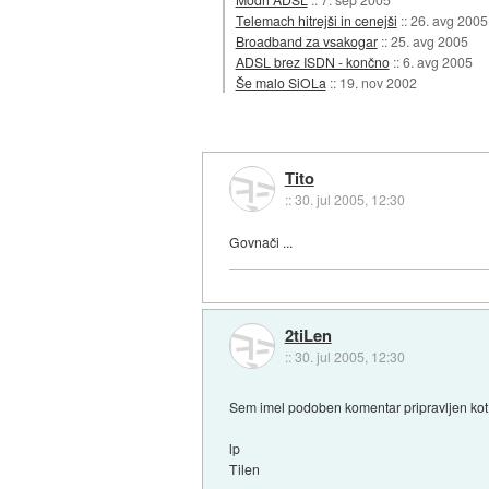
Telemach hitrejši in cenejši
::
26. avg 2005
Broadband za vsakogar
::
25. avg 2005
ADSL brez ISDN - končno
::
6. avg 2005
Še malo SiOLa
::
19. nov 2002
Tito
::
30. jul 2005, 12:30
Govnači ...
2tiLen
::
30. jul 2005, 12:30
Sem imel podoben komentar pripravljen kot 
lp
Tilen