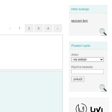
Hitre funkcije
seznam tem
«
1
2
3
4
»
Posebni izpisi
Avtor:
Ključna beseda: