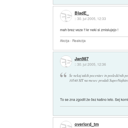
BladE_
::
30. jul 2005, 12:33
mah brez veze !! kr neki si zmislujejo !
Akcija - Reakcija
Jan987
::
30. jul 2005, 12:36
Še nekaj takih pocenitev in posledičnih p
10540 SIT na mesec prodali SuperNajhit
To se zna zgodit že čez kašno leto. Sej kom
overlord_tm