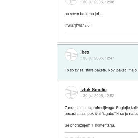
::
30. jul 2005, 12:38
na sever bo treba jet ...
!""#!&"(!?!&" siol!
Ibex
::
30. jul 2005, 12:47
To so zvišal stare pakete. Novi paketi imajo
Iztok Smolic
::
30. jul 2005, 12:52
Z mene ni to nc pretresljivega. Poglejte koli
pocasi zaceli pokrivat "izgubo" ki so jo nared
Se pridruzujem 1. komentarju.
-----------/------------