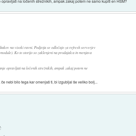
nje opravljati na ločenih strežnikih, ampak zakaj potem ne samo kupiti en HSM?
takov na visoki ravni. Podjetja se odločajo za refresh serverjev
module). Ko to storijo so zaklenjeni na prodajalca in menjava
anje opravljati na ločenih strežnikih, ampak zakaj potem ne
če nebi bilo tega kar omenjaš ti, bi izgubljal še veliko bolj...
l
: