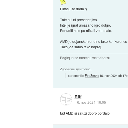
Pikaču še doda :)
Tole niti ni presenetljivo.
Intel je igral umazano igro dolgo.
Ponudili niso pa nič ali zelo malo.
AMD je dejansko trenutno brez konkurence 
Tako, da samo tako naprej.
Poglej in se nasmej: vicmaher.si
Zgodovina sprememb…
spremenilo:
FireSnake
(
6. nov 2024 ob 17:
Riff
::
6. nov 2024, 19:05
tud AMD si zaluži dobro pordajo