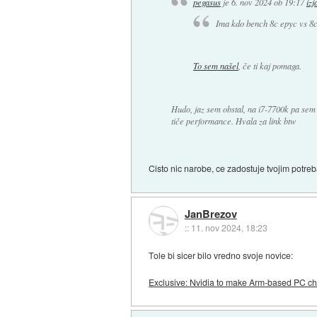
pegasus
je
6. nov 2024 ob 19:17
izj
Ima kdo bench 8c epyc vs 8c
To sem našel
, če ti kaj pomaga.
Hudo, jaz sem obstal, na i7-7700k pa sem
tiče performance. Hvala za link btw
Cisto nic narobe, ce zadostuje tvojim potre
JanBrezov
::
11. nov 2024, 18:23
Tole bi sicer bilo vredno svoje novice:
Exclusive: Nvidia to make Arm-based PC chi