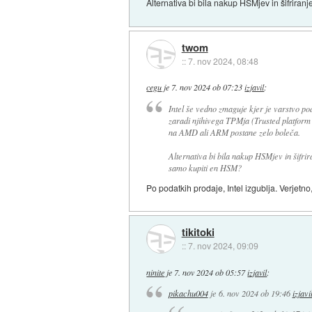
Alternativa bi bila nakup HSMjev in šifrira
twom
::
7. nov 2024, 08:48
cegu
je
7. nov 2024 ob 07:23
izjavil
:
Intel še vedno zmaguje kjer je varstvo pod
zaradi njihivega TPMja (Trusted platform 
na AMD ali ARM postane zelo boleča.
Alternativa bi bila nakup HSMjev in šifrir
samo kupiti en HSM?
Po podatkih prodaje, Intel izgublja. Verjetno, 
tikitoki
::
7. nov 2024, 09:09
ninite
je
7. nov 2024 ob 05:57
izjavil
:
pikachu004
je
6. nov 2024 ob 19:46
izjavi