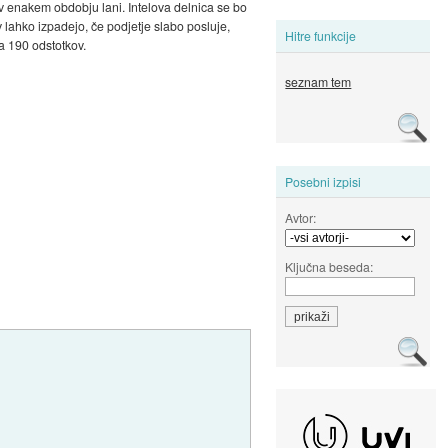
t v enakem obdobju lani. Intelova delnica se bo
 lahko izpadejo, če podjetje slabo posluje,
Hitre funkcije
za 190 odstotkov.
seznam tem
Posebni izpisi
Avtor:
Ključna beseda: