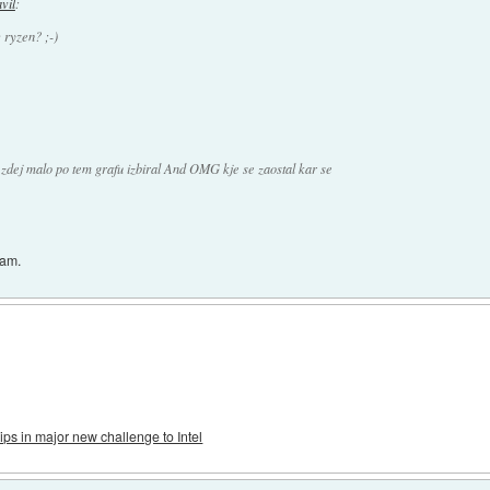
avil
:
 ryzen? ;-)
 zdej malo po tem grafu izbiral And OMG kje se zaostal kar se
bam.
ps in major new challenge to Intel