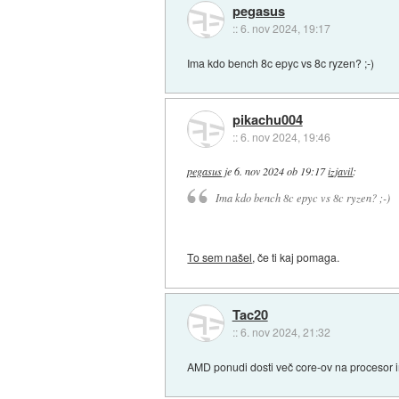
pegasus
::
6. nov 2024, 19:17
Ima kdo bench 8c epyc vs 8c ryzen? ;-)
pikachu004
::
6. nov 2024, 19:46
pegasus
je
6. nov 2024 ob 19:17
izjavil
:
Ima kdo bench 8c epyc vs 8c ryzen? ;-)
To sem našel
, če ti kaj pomaga.
Tac20
::
6. nov 2024, 21:32
AMD ponudi dosti več core-ov na procesor in 