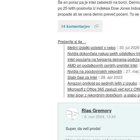
Še en poraz pa je Intel zabeležil na borzi. Delni
po 25 letih poslovila iz indeksa Dow Jones Indus
propade ali se cena delnic preveč poceni. To se j
14 komentarjev
Preberite si še…
Metini izdatki poleteli v nebo
::
30. jul 2026
Nvidia dokončala nakup petih odstotkov In
Intel opozarja na tveganja delnega podrža
AMD pri podatkovnih centrih prehitel Intel
:
Nvidia na zgodovinskih rekordih
::
27. maj
Slabi časi za Intel
::
28. apr 2023
Amazon prvikrat po sedmih letih z izgubo
:
Microsoft z Office 365 zasluži več kot z Off
Intel sicer z rekordnim dobičkom, a slabo
Rias Gremory
::
6. nov 2024, 13:45
Super, da več proda!