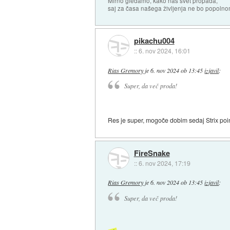
Mirno gledamo, kako naš svet propada,
saj za časa našega življenja ne bo popoln
pikachu004
::
6. nov 2024, 16:01
Rias Gremory
je
6. nov 2024 ob 13:45
izjavil
:
Super, da več proda!
Res je super, mogoče dobim sedaj Strix poin
FireSnake
::
6. nov 2024, 17:19
Rias Gremory
je
6. nov 2024 ob 13:45
izjavil
:
Super, da več proda!