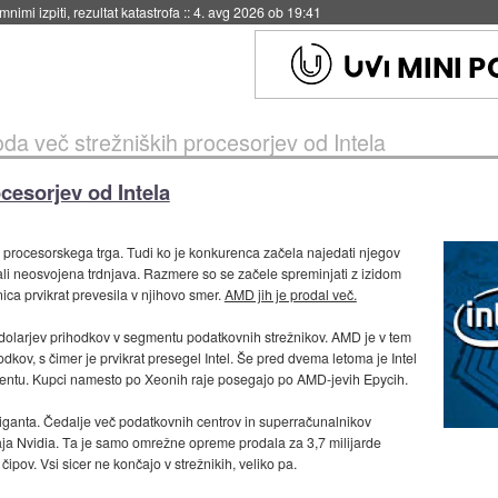
eto za večkratno uporabo
::
4. avg 2026 ob 19:41
a več strežniških procesorjev od Intela
cesorjev od Intela
ar procesorskega trga. Tudi ko je konkurenca začela najedati njegov
ajali neosvojena trdnjava. Razmere so se začele spreminjati z izidom
ica prvikrat prevesila v njihovo smer.
AMD jih je prodal več.
rde dolarjev prihodkov v segmentu podatkovnih strežnikov. AMD je v tem
odkov, s čimer je prvikrat presegel Intel. Še pred dvema letoma je Intel
egmentu. Kupci namesto po Xeonih raje posegajo po AMD-jevih Epycih.
 giganta. Čedalje več podatkovnih centrov in superračunalnikov
zvaja Nvidia. Ta je samo omrežne opreme prodala za 3,7 milijarde
 čipov. Vsi sicer ne končajo v strežnikih, veliko pa.