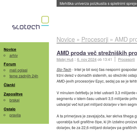
Evropska vesoljska agencija razvija svojo rak
Novice
»
Procesorji
»
AMD prod
Novice
AMD proda več strežniških pro
arhiv
Matej Huš
::
6. nov 2024
ob 13:41
Procesorji
Forum
Slo-Tech
- Intel je bil svoj čas nesporni gospod
mali oglasi
tržni delež v domačih sistemih, so strežniki ost
teme zadnjih 24h
AMD-jevih procesorjev Epyc, sedaj pa se je tehtn
Članki
V minulem četrtletju je Intel ustvaril 3,3 milija
Zaposlitve
segmentu v istem času ustvaril 3,5 milijarde prih
brskaj
ustvarjal več kot pet milijard dolarjev v tem s
Ostalo
pravila
A ta primerjava je zavajajoča, ker skriva tihega
uporablja tudi grafične čipe, ki jih izdatno proi
dolarjev, še za 22,6 milijard dolarjev pa grafičnih