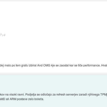
? ;-)
ej malo po tem grafu izbiral And OMG kje se zaostal kar se tiče performance. Hval
kov na visoki ravni. Podjetja se odločajo za refresh serverjev zaradi njihivega TPMj
 AMD ali ARM postane zelo boleča.