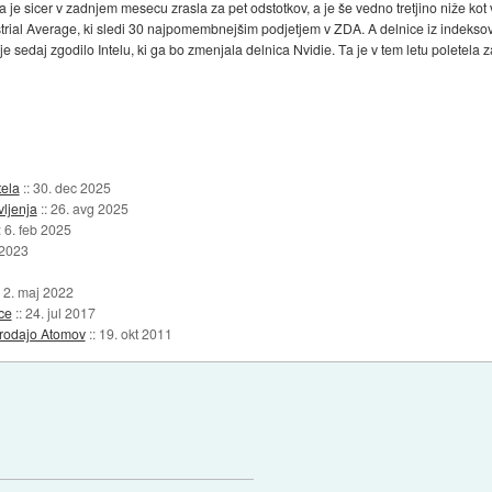
ca je sicer v zadnjem mesecu zrasla za pet odstotkov, a je še vedno tretjino niže ko
trial Average, ki sledi 30 najpomembnejšim podjetjem v ZDA. A delnice iz indeksov
e sedaj zgodilo Intelu, ki ga bo zmenjala delnica Nvidie. Ta je v tem letu poletela 
tela
::
30. dec 2025
vljenja
::
26. avg 2025
:
6. feb 2025
 2023
:
2. maj 2022
ice
::
24. jul 2017
 prodajo Atomov
::
19. okt 2011