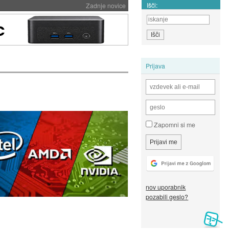
Išči:
Zadnje novice
Prijava
Zapomni si me
nov uporabnik
pozabili geslo?