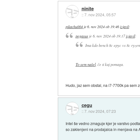
ninite
::
7. nov 2024, 05:57
pikachu004
je
6. nov 2024 ob 19:46
izjavil
:
pegasus
je
6. nov 2024 ob 19:17
izjavil
:
Ima kdo bench 8c epyc vs 8c ryzen
To sem našel
, če ti kaj pomaga.
Hudo, jaz sem obstal, na i7-7700k pa sem zd
cegu
::
7. nov 2024, 07:23
Intel še vedno zmaguje kjer je varstvo podta
so zaklenjeni na prodajalca in menjava na