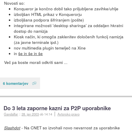
Novosti so:
Konqueror je končno dobil tako priljubljene zavihke/uhlje
izboljšan HTML prikaz v Konquerorju
izboljšana podpora šifriranjem (pošte)
integrirane možnosti 'desktop sharinga' za oddaljen hkratni
dostop do namizja
Kiosk način, ki omogča zaklenitev določenih funkcij namizja
(za javne terminale ipd.)
nov multimedia plugin temelječ na Xine
in
še in še in še
Več pa boste morali odkriti sami ...
6 komentarjev
Do 3 leta zaporne kazni za P2P uporabnike
Gandalfar
::
28. jan 2003
ob 14:14
Avtorsko pravo
- Na CNET so izvohali novo nevarnost za uporabnike
Slashdot