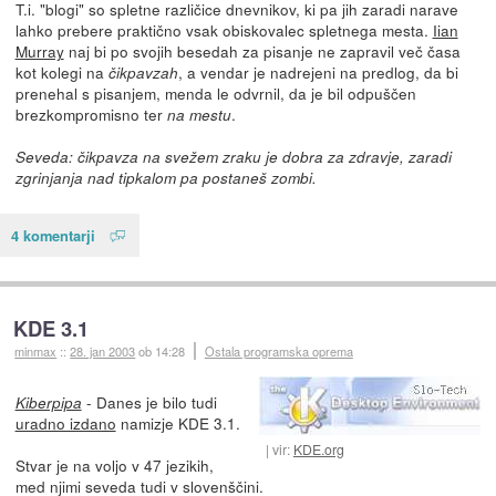
T.i. "blogi" so spletne različice dnevnikov, ki pa jih zaradi narave
lahko prebere praktično vsak obiskovalec spletnega mesta.
Iian
Murray
naj bi po svojih besedah za pisanje ne zapravil več časa
kot kolegi na
, a vendar je nadrejeni na predlog, da bi
čikpavzah
prenehal s pisanjem, menda le odvrnil, da je bil odpuščen
brezkompromisno ter
.
na mestu
Seveda: čikpavza na svežem zraku je dobra za zdravje, zaradi
zgrinjanja nad tipkalom pa postaneš zombi.
4 komentarji
KDE 3.1
minmax
::
28. jan 2003
ob 14:28
Ostala programska oprema
- Danes je bilo tudi
Kiberpipa
uradno izdano
namizje KDE 3.1.
vir:
KDE.org
Stvar je na voljo v 47 jezikih,
med njimi seveda tudi v slovenščini.