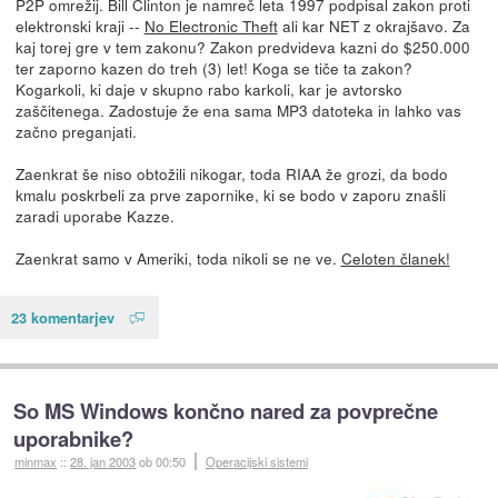
P2P omrežij. Bill Clinton je namreč leta 1997 podpisal zakon proti
elektronski kraji --
No Electronic Theft
ali kar NET z okrajšavo. Za
kaj torej gre v tem zakonu? Zakon predvideva kazni do $250.000
ter zaporno kazen do treh (3) let! Koga se tiče ta zakon?
Kogarkoli, ki daje v skupno rabo karkoli, kar je avtorsko
zaščitenega. Zadostuje že ena sama MP3 datoteka in lahko vas
začno preganjati.
Zaenkrat še niso obtožili nikogar, toda RIAA že grozi, da bodo
kmalu poskrbeli za prve zapornike, ki se bodo v zaporu znašli
zaradi uporabe Kazze.
Zaenkrat samo v Ameriki, toda nikoli se ne ve.
Celoten članek!
23 komentarjev
So MS Windows končno nared za povprečne
uporabnike?
minmax
::
28. jan 2003
ob 00:50
Operacijski sistemi