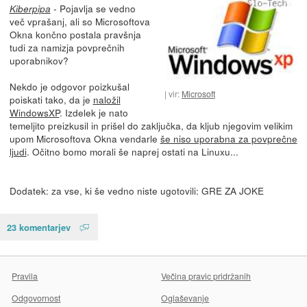
- Pojavlja se vedno
Kiberpipa
več vprašanj, ali so Microsoftova
Okna končno postala pravšnja
tudi za namizja povprečnih
uporabnikov?
Nekdo je odgovor poizkušal
vir:
Microsoft
poiskati tako, da je
naložil
WindowsXP
. Izdelek je nato
temeljito preizkusil in prišel do zaključka, da kljub njegovim velikim
upom Microsoftova Okna vendarle
še niso uporabna za povprečne
ljudi
. Očitno bomo morali še naprej ostati na Linuxu...
Dodatek: za vse, ki še vedno niste ugotovili: GRE ZA JOKE
23 komentarjev
Pravila
Večina pravic pridržanih
Odgovornost
Oglaševanje