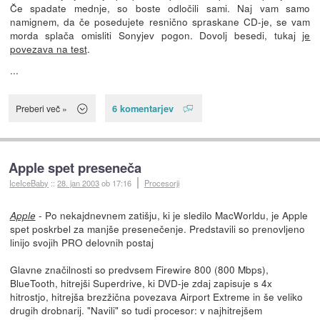
Če spadate mednje, so boste odločili sami. Naj vam samo
namignem, da če posedujete resnično spraskane CD-je, se vam
morda splača omisliti Sonyjev pogon. Dovolj besedi, tukaj
je
povezava na test
.
...
6 komentarjev
Preberi več »
Apple spet preseneča
IceIceBaby
::
28. jan 2003
ob 17:16
Procesorji
- Po nekajdnevnem zatišju, ki je sledilo MacWorldu, je Apple
Apple
spet poskrbel za manjše presenečenje. Predstavili so prenovljeno
linijo svojih PRO delovnih postaj
Glavne značilnosti so predvsem Firewire 800 (800 Mbps),
BlueTooth, hitrejši Superdrive, ki DVD-je zdaj zapisuje s 4x
hitrostjo, hitrejša brezžična povezava Airport Extreme in še veliko
drugih drobnarij. "Navili" so tudi procesor: v najhitrejšem