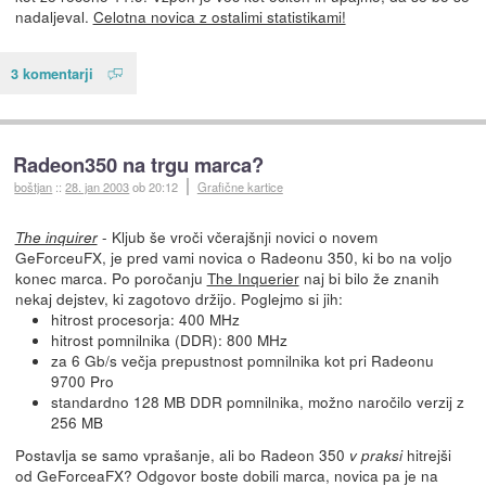
nadaljeval.
Celotna novica z ostalimi statistikami!
3 komentarji
Radeon350 na trgu marca?
boštjan
::
28. jan 2003
ob 20:12
Grafične kartice
- Kljub še vroči včerajšnji novici o novem
The inquirer
GeForceuFX, je pred vami novica o Radeonu 350, ki bo na voljo
konec marca. Po poročanju
The Inquerier
naj bi bilo že znanih
nekaj dejstev, ki zagotovo držijo. Poglejmo si jih:
hitrost procesorja: 400 MHz
hitrost pomnilnika (DDR): 800 MHz
za 6 Gb/s večja prepustnost pomnilnika kot pri Radeonu
9700 Pro
standardno 128 MB DDR pomnilnika, možno naročilo verzij z
256 MB
Postavlja se samo vprašanje, ali bo Radeon 350
hitrejši
v praksi
od GeForceaFX? Odgovor boste dobili marca, novica pa je na