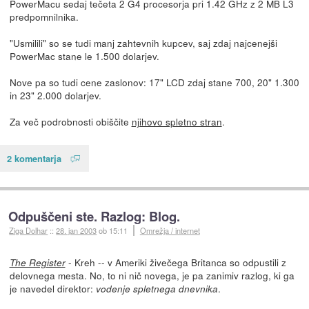
PowerMacu sedaj tečeta 2 G4 procesorja pri 1.42 GHz z 2 MB L3
predpomnilnika.
"Usmilili" so se tudi manj zahtevnih kupcev, saj zdaj najcenejši
PowerMac stane le 1.500 dolarjev.
Nove pa so tudi cene zaslonov: 17" LCD zdaj stane 700, 20" 1.300
in 23" 2.000 dolarjev.
Za več podrobnosti obiščite
njihovo spletno stran
.
2 komentarja
Odpuščeni ste. Razlog: Blog.
Ziga Dolhar
::
28. jan 2003
ob 15:11
Omrežja / internet
- Kreh -- v Ameriki živečega Britanca so odpustili z
The Register
delovnega mesta. No, to ni nič novega, je pa zanimiv razlog, ki ga
je navedel direktor:
.
vodenje spletnega dnevnika