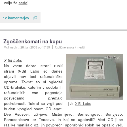
voljo že
sedaj
.
12 komentarjev
Zgoščenkomati na kupu
McHusch
::
28. jan 2003
ob 17:39
Optične enote / mediji
-
X-Bit Labs
Na vsem dobro strani ruski
strani
X-Bit Labs
so danes
objavili nov test računalniške
opreme. Tokrat so si ogledali
CD-bralnike, katerim v sodobnih
računalnikih vse pogosteje
posvečamo
premalo
podrobnosti. Tokrat so vrgli pod
vir:
X-Bit Labs
buden vpogled osem CD enot.
Dve Asusovi, LG-jevo, Mistumijevo, Samsungovo, Sonyjevo,
Panasonicovo ter Teacovo. In kaj so ugotovili? Med CD-ji se
razlike manjšajo oz. jih povprečni uporabniki sploh ne opazijo več.