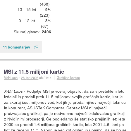
(468)
13 - 15 let
%
9
(223)
0 - 12 let
%
3
(67)
Skupaj glasov:
2406
11 komentarjev
MSI z 11.5 milijoni kartic
McHusch
::
28. jan 2003
ob 21:14
Grafične kartice
- Podjetje MSI je včeraj objavilo, da so v preteklem letu
X-Bit Labs
izdelali in prodali prek 11.5 milijonov svojih grafičnih kartic, kar je
za skoraj šest milijonov več, kot jih je prodal njihov največji tekmec
in konurent, ASUSTeK Computer. Čeprav MSI ni največji
proizvajalec grafikulj, pa je nedvomno največi izdelovalec grafikulj
z Nvidiinimi procesorji. Če pogledamo še statisko prejšnjih let: leta
2000 so prodali 1.6 milijona grafičnih kartic, leta 2001 4.6, lani pa
kot že rečeno 11.5. Vzpon je več kot očiten in upajmo, da se bo še