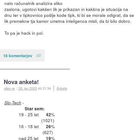
nato računalnik analizira sliko
zaslona, ugotovi kakšen lik je prikazan in kakšna je situacija na
dnu ter v tipkovnico pošlje kode tipk, ki bi se morale odigrat, da se
lik premakne tja kamor umetna inteligenca misli, da bi bilo dobro.
To pa je hack in pol.
18 komentarjev
Nova anketa!
alien-w
::
28. jan 2003
ob 21:34
Ankete
-
Slo-Tech
Star sem:
19 - 25 let
%
42
(1021)
16 - 18 let
%
26
(627)
nad 25 let
%
19