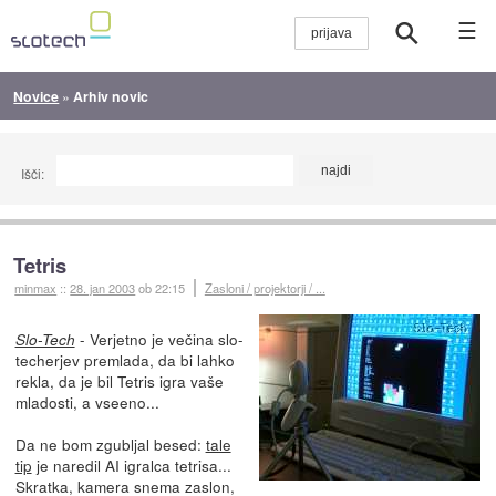
☰
Novice
»
Arhiv novic
Išči:
Tetris
minmax
::
28. jan 2003
ob 22:15
Zasloni / projektorji / ...
- Verjetno je večina slo-
Slo-Tech
techerjev premlada, da bi lahko
rekla, da je bil Tetris igra vaše
mladosti, a vseeno...
Da ne bom zgubljal besed:
tale
tip
je naredil AI igralca tetrisa...
Skratka, kamera snema zaslon,