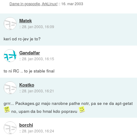
Dame in gospodje, ArkLinux!
::
16. mar 2003
Matek
::
28. jan 2003, 16:09
keri od rc-jev je to?
Gandalfar
::
28. jan 2003, 16:15
to ni RC .. to je stable final
Kostko
::
28. jan 2003, 16:21
grrr... Packages.gz majo narobne pathe notr, pa se ne da apt-getat
no, upam da bo hmal kdo popravu
borchi
::
28. jan 2003, 16:24