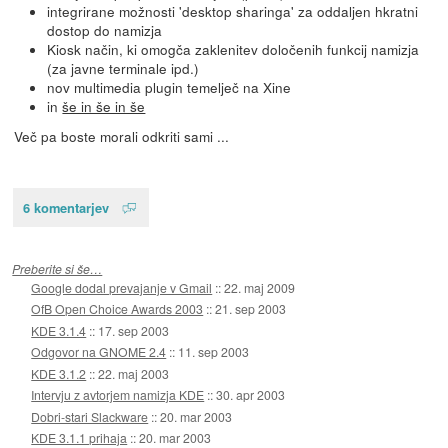
integrirane možnosti 'desktop sharinga' za oddaljen hkratni
dostop do namizja
Kiosk način, ki omogča zaklenitev določenih funkcij namizja
(za javne terminale ipd.)
nov multimedia plugin temelječ na Xine
in
še in še in še
Več pa boste morali odkriti sami ...
6 komentarjev
Preberite si še…
Google dodal prevajanje v Gmail
::
22. maj 2009
OfB Open Choice Awards 2003
::
21. sep 2003
KDE 3.1.4
::
17. sep 2003
Odgovor na GNOME 2.4
::
11. sep 2003
KDE 3.1.2
::
22. maj 2003
Intervju z avtorjem namizja KDE
::
30. apr 2003
Dobri-stari Slackware
::
20. mar 2003
KDE 3.1.1 prihaja
::
20. mar 2003