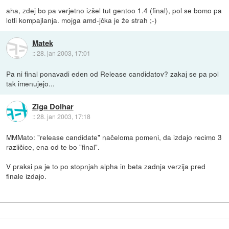
aha, zdej bo pa verjetno izšel tut gentoo 1.4 (final), pol se bomo pa
lotli kompajlanja. mojga amd-jčka je že strah ;-)
Matek
::
28. jan 2003, 17:01
Pa ni final ponavadi eden od Release candidatov? zakaj se pa pol
tak imenujejo...
Ziga Dolhar
::
28. jan 2003, 17:18
MMMato: "release candidate" načeloma pomeni, da izdajo recimo 3
različice, ena od te bo "final".
V praksi pa je to po stopnjah alpha in beta zadnja verzija pred
finale izdajo.