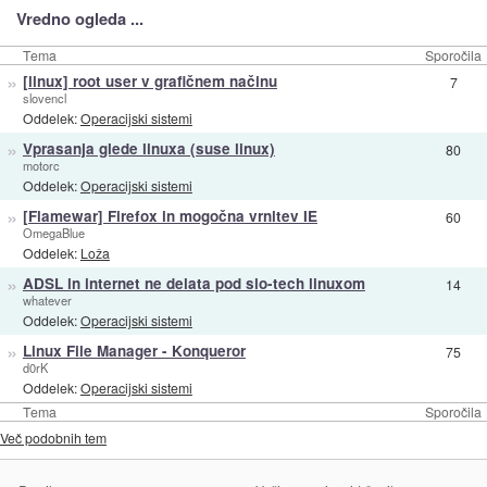
Vredno ogleda ...
Tema
Sporočila
»
[linux] root user v grafičnem načinu
7
slovencl
Oddelek:
Operacijski sistemi
»
Vprasanja glede linuxa (suse linux)
80
motorc
Oddelek:
Operacijski sistemi
»
[Flamewar] Firefox in mogočna vrnitev IE
60
OmegaBlue
Oddelek:
Loža
»
ADSL in internet ne delata pod slo-tech linuxom
14
whatever
Oddelek:
Operacijski sistemi
»
Linux File Manager - Konqueror
75
d0rK
Oddelek:
Operacijski sistemi
Tema
Sporočila
Več podobnih tem