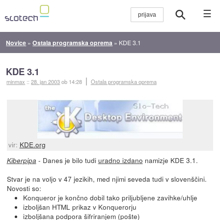
☰
Novice
»
Ostala programska oprema
»
KDE 3.1
KDE 3.1
minmax
::
28. jan 2003
ob 14:28
Ostala programska oprema
vir:
KDE.org
- Danes je bilo tudi
uradno izdano
namizje KDE 3.1.
Kiberpipa
Stvar je na voljo v 47 jezikih, med njimi seveda tudi v slovenščini.
Novosti so:
Konqueror je končno dobil tako priljubljene zavihke/uhlje
izboljšan HTML prikaz v Konquerorju
izboljšana podpora šifriranjem (pošte)