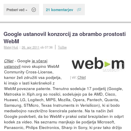
21 komentarjev
Preberi več »
Google ustanovil konzorcij za obrambo prostosti
WebM
Matej Huš
::
26. apr 2011
ob 07:36
Tožbe
- Google
je včeraj
CNet
ustanovil
novo skupino WebM
Community Cross-License,
kamor želi združiti vsa podjetja,
vir:
CNet
ki imajo v lasti kakršnekoli z
WebM povezane patente. Trenutno sodeluje 17 podjetij (Google,
Matroska in Xiph.org so nosilci, sodelujejo pa še AMD, Cisco,
Huawei, LG, Logitech, MIPS, Mozilla, Opera, Pantech, Quanta,
Samsung, STMicro, Texas Instruments in Verisilicon), ki si bodo
medsebojno navzkrižno licencirala patente. Na ta način želi
Google poskrbeti, da bo WebM v praksi ostal brezplačen in odprt
kodek za video. Na seznamu manjkajo še podjetja Microsoft,
Panasonic, Philips Electronics, Sharp in Sony, ki prav tako držijo