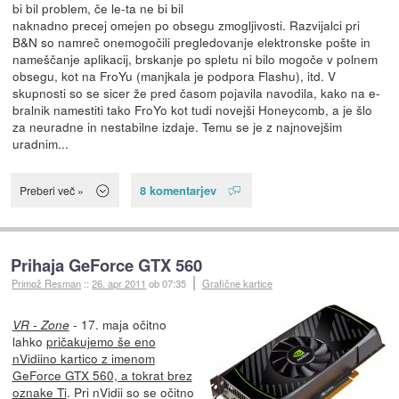
bi bil problem, če le-ta ne bi bil
naknadno precej omejen po obsegu zmogljivosti. Razvijalci pri
B&N so namreč onemogočili pregledovanje elektronske pošte in
nameščanje aplikacij, brskanje po spletu ni bilo mogoče v polnem
obsegu, kot na FroYu (manjkala je podpora Flashu), itd. V
skupnosti so se sicer že pred časom pojavila navodila, kako na e-
bralnik namestiti tako FroYo kot tudi novejši Honeycomb, a je šlo
za neuradne in nestabilne izdaje. Temu se je z najnovejšim
uradnim...
8 komentarjev
Preberi več »
Prihaja GeForce GTX 560
Primož Resman
::
26. apr 2011
ob 07:35
Grafične kartice
- 17. maja očitno
VR - Zone
lahko
pričakujemo še eno
nVidiino kartico z imenom
GeForce GTX 560, a tokrat brez
oznake Ti
. Pri nVidii so se očitno