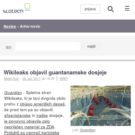
☰
Novice
»
Arhiv novic
Išči:
Wikileaks objavil guantanamske dosjeje
Matej Huš
::
26. apr 2011
ob 19:29
NWO
- Spletna stran
Guardian
Wikileaks, ki je lani dvignila obilo
prahu z
objavo ameriških depeš
,
še pred tem pa so objavili
afganistanske
in
iraške
dosjeje,
je ponovno objavila zelo
neprijeten material za ZDA
.
vir:
Guardian
Pridobili so namreč kartoteke