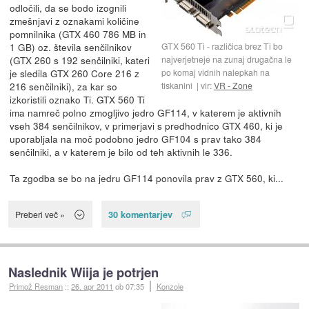
odločili, da se bodo izognili
zmešnjavi z oznakami količine
pomnilnika (GTX 460 786 MB in
1 GB) oz. števila senčilnikov
GTX 560 Ti - različica brez Ti bo
(GTX 260 s 192 senčilniki, kateri
najverjetneje na zunaj drugačna le
je sledila GTX 260 Core 216 z
po komaj vidnih nalepkah na
216 senčilniki), za kar so
tiskanini
vir:
VR - Zone
izkoristili oznako Ti. GTX 560 Ti
ima namreč polno zmogljivo jedro GF114, v katerem je aktivnih
vseh 384 senčilnikov, v primerjavi s predhodnico GTX 460, ki je
uporabljala na moč podobno jedro GF104 s prav tako 384
senčilniki, a v katerem je bilo od teh aktivnih le 336.
Ta zgodba se bo na jedru GF114 ponovila prav z GTX 560, ki...
30 komentarjev
Preberi več »
Naslednik Wiija je potrjen
Primož Resman
::
26. apr 2011
ob 07:35
Konzole