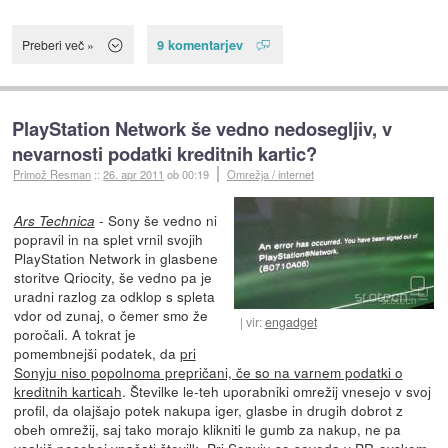
9 komentarjev
Preberi več »
PlayStation Network še vedno nedosegljiv, v
nevarnosti podatki kreditnih kartic?
Primož Resman
::
26. apr 2011
ob 00:19
Omrežja / internet
- Sony še vedno ni
Ars Technica
popravil in na splet vrnil svojih
PlayStation Network in glasbene
storitve Qriocity, še vedno pa je
uradni razlog za odklop s spleta
vdor od zunaj, o čemer smo že
vir:
engadget
poročali. A tokrat je
pomembnejši podatek, da
pri
Sonyju niso popolnoma prepričani, če so na varnem podatki o
kreditnih karticah
. Številke le-teh uporabniki omrežij vnesejo v svoj
profil, da olajšajo potek nakupa iger, glasbe in drugih dobrot z
obeh omrežij, saj tako morajo klikniti le gumb za nakup, ne pa
vsakič posebej vnašati številk. Pri Sonyju so seveda v PR-ovskem