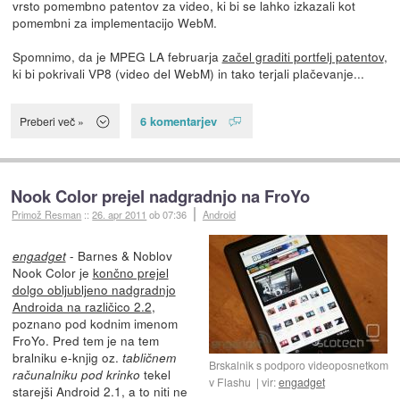
vrsto pomembno patentov za video, ki bi se lahko izkazali kot
pomembni za implementacijo WebM.
Spomnimo, da je MPEG LA februarja
začel graditi portfelj patentov
,
ki bi pokrivali VP8 (video del WebM) in tako terjali plačevanje...
6 komentarjev
Preberi več »
Nook Color prejel nadgradnjo na FroYo
Primož Resman
::
26. apr 2011
ob 07:36
Android
- Barnes & Noblov
engadget
Nook Color je
končno prejel
dolgo obljubljeno nadgradnjo
Androida na različico 2.2
,
poznano pod kodnim imenom
FroYo. Pred tem je na tem
bralniku e-knjig oz.
tabličnem
Brskalnik s podporo videoposnetkom
tekel
računalniku pod krinko
v Flashu
vir:
engadget
starejši Android 2.1, a to niti ne