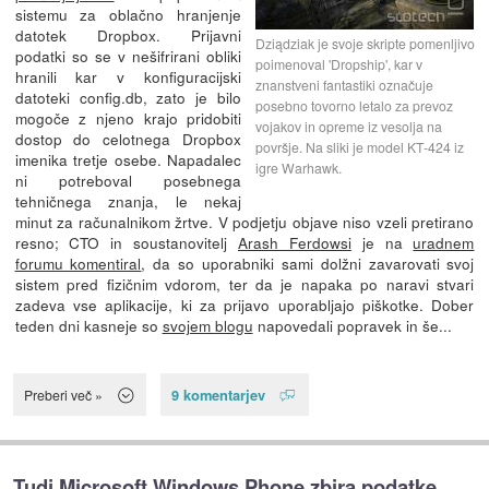
sistemu za oblačno hranjenje
datotek Dropbox. Prijavni
Dziądziak je svoje skripte pomenljivo
podatki so se v nešifrirani obliki
poimenoval 'Dropship', kar v
hranili kar v konfiguracijski
znanstveni fantastiki označuje
datoteki config.db, zato je bilo
posebno tovorno letalo za prevoz
mogoče z njeno krajo pridobiti
vojakov in opreme iz vesolja na
dostop do celotnega Dropbox
površje. Na sliki je model KT-424 iz
imenika tretje osebe. Napadalec
igre Warhawk.
ni potreboval posebnega
tehničnega znanja, le nekaj
minut za računalnikom žrtve. V podjetju objave niso vzeli pretirano
resno; CTO in soustanovitelj
Arash Ferdowsi
je na
uradnem
forumu komentiral
, da so uporabniki sami dolžni zavarovati svoj
sistem pred fizičnim vdorom, ter da je napaka po naravi stvari
zadeva vse aplikacije, ki za prijavo uporabljajo piškotke. Dober
teden dni kasneje so
svojem blogu
napovedali popravek in še...
9 komentarjev
Preberi več »
Tudi Microsoft Windows Phone zbira podatke