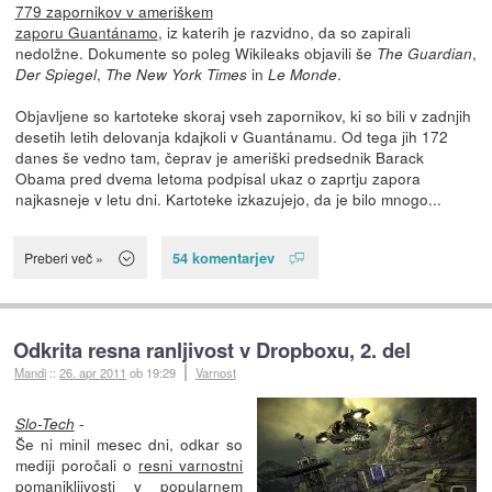
779 zapornikov v ameriškem
zaporu Guantánamo
, iz katerih je razvidno, da so zapirali
nedolžne. Dokumente so poleg Wikileaks objavili še
,
The Guardian
,
in
.
Der Spiegel
The New York Times
Le Monde
Objavljene so kartoteke skoraj vseh zapornikov, ki so bili v zadnjih
desetih letih delovanja kdajkoli v Guantánamu. Od tega jih 172
danes še vedno tam, čeprav je ameriški predsednik Barack
Obama pred dvema letoma podpisal ukaz o zaprtju zapora
najkasneje v letu dni. Kartoteke izkazujejo, da je bilo mnogo...
54 komentarjev
Preberi več »
Odkrita resna ranljivost v Dropboxu, 2. del
Mandi
::
26. apr 2011
ob 19:29
Varnost
-
Slo-Tech
Še ni minil mesec dni, odkar so
mediji poročali o
resni varnostni
pomanjkljivosti
v popularnem