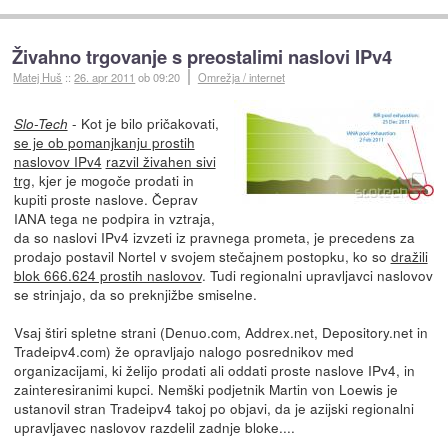
Živahno trgovanje s preostalimi naslovi IPv4
Matej Huš
::
26. apr 2011
ob 09:20
Omrežja / internet
- Kot je bilo pričakovati,
Slo-Tech
se je ob pomanjkanju prostih
naslovov IPv4
razvil živahen sivi
trg
, kjer je mogoče prodati in
kupiti proste naslove. Čeprav
IANA tega ne podpira in vztraja,
da so naslovi IPv4 izvzeti iz pravnega prometa, je precedens za
prodajo postavil Nortel v svojem stečajnem postopku, ko so
dražili
blok 666.624 prostih naslovov
. Tudi regionalni upravljavci naslovov
se strinjajo, da so preknjižbe smiselne.
Vsaj štiri spletne strani (Denuo.com, Addrex.net, Depository.net in
Tradeipv4.com) že opravljajo nalogo posrednikov med
organizacijami, ki želijo prodati ali oddati proste naslove IPv4, in
zainteresiranimi kupci. Nemški podjetnik Martin von Loewis je
ustanovil stran Tradeipv4 takoj po objavi, da je azijski regionalni
upravljavec naslovov razdelil zadnje bloke....