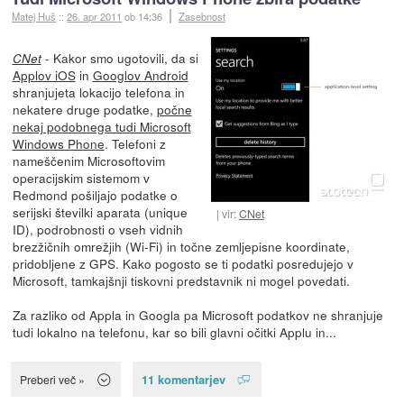
Matej Huš
::
26. apr 2011
ob 14:36
Zasebnost
- Kakor smo ugotovili, da si
CNet
Applov iOS
in
Googlov Android
shranjujeta lokacijo telefona in
nekatere druge podatke,
počne
nekaj podobnega tudi Microsoft
Windows Phone
. Telefoni z
nameščenim Microsoftovim
operacijskim sistemom v
Redmond pošiljajo podatke o
serijski številki aparata (unique
vir:
CNet
ID), podrobnosti o vseh vidnih
brezžičnih omrežjih (Wi-Fi) in točne zemljepisne koordinate,
pridobljene z GPS. Kako pogosto se ti podatki posredujejo v
Microsoft, tamkajšnji tiskovni predstavnik ni mogel povedati.
Za razliko od Appla in Googla pa Microsoft podatkov ne shranjuje
tudi lokalno na telefonu, kar so bili glavni očitki Applu in...
11 komentarjev
Preberi več »