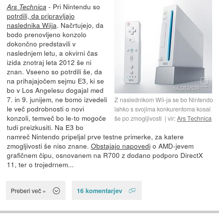
- Pri Nintendu so
Ars Technica
potrdili, da pripravljajo
naslednika Wiija
. Načrtujejo, da
bodo prenovljeno konzolo
dokončno predstavili v
naslednjem letu, a okvirni čas
izida znotraj leta 2012 še ni
znan. Vseeno so potrdili še, da
na prihajajočem sejmu E3, ki se
bo v Los Angelesu dogajal med
7. in 9. junijem, ne bomo izvedeli
Z naslednikom Wii-ja se bo Nintendo
le več podrobnosti o novi
lahko s svojima konkurentoma kosal
konzoli, temveč bo le-to mogoče
še po zmogljivosti
vir:
Ars Technica
tudi preizkusiti. Na E3 bo
namreč Nintendo pripeljal prve testne primerke, za katere
zmogljivosti še niso znane.
Obstajajo napovedi
o AMD-jevem
grafičnem čipu, osnovanem na R700 z dodano podporo DirectX
11, ter o trojedrnem...
16 komentarjev
Preberi več »