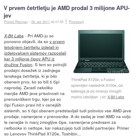
V prvem četrtletju je AMD prodal 3 milijone APU-
jev
Primož Resman
::
26. apr 2011
ob 07:35
Procesorji
- Pri AMD-ju so
X-Bit Labs
ponosno objavili, da so
v prvem
letošnjem četrtletju izdelali in
izdelovalcem sistemov razposlali
kar 3 milijone čipov APU iz
družine Fusion
. S tem so potrojili
prodajni dosežek iz zadnjega
lanskega četrtletja, ki je bilo
ThinkPad X120e, s Fusion
obenem prvo, ko so bili ti čipi
opremljen naslednik X100e, od
naprodaj. Zaradi nekoliko
katerega je po mnenju mnogih
manjše AMD-jeve prisotnosti na
močno izboljšan
vir:
X-Bit Labs
prenosniškem trgu, kjer pa so
čipi Fusion pravi hit v cenejših
sistemih, so ti čipi obenem predstavljali tudi polovico vse AMD-jeve
prodaje, namenjene v prenosnike. A do sedaj je imel AMD na voljo
le cenejše in manj zmogljive čipe, namenjene predvsem za
netbooke in nettope, kar nakazujejo tudi izdelki partnerjev. Primer
so Lenovov ThinkPad X120e, Toshibin...