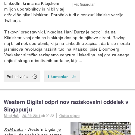
LinkedIn, ki ima na Kitajskem
vir:
Guardian
milijon uporabnikov in ni bil v tej
državi še nikoli blokiran. Poročajo tudi o cenzuri kitajske verzije
Twitterja.
Tiskovni predstavnik LinkedIna Hani Durzy je potrdil, da na
Kitajskem vsaj deloma blokirajo dostop do njihove strani. Razlog
naj bi bil nek uporabnik, ki je na LinkedInu zapisal, da bi se morala
jasminova revolucija razširiti tudi na Kitajsko,
piše Bloomberg
.
Vsekakor si težko razlagamo cenzuro LinkedIna, saj gre za enega
najbolj strogo orientiranih portalov, ki je...
1 komentar
Preberi več »
Western Digital odprl nov raziskovalni oddelek v
Singapurju
Matej Huš
::
26. feb 2011
ob 02:22
Ostale najave
- Western Digital
je
X-Bit Labs
objavil
, da odpirajo nov center