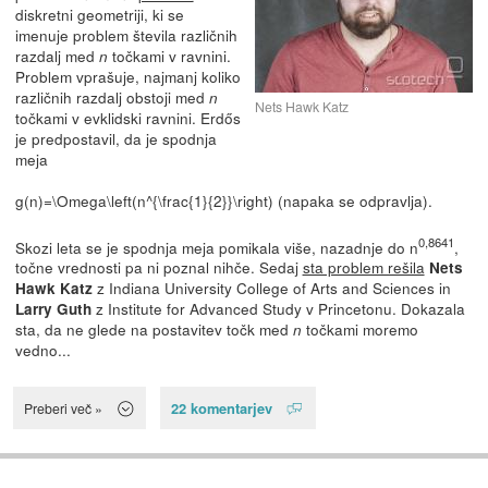
diskretni geometriji, ki se
imenuje problem števila različnih
razdalj med
točkami v ravnini.
n
Problem vprašuje, najmanj koliko
različnih razdalj obstoji med
n
Nets Hawk Katz
točkami v evklidski ravnini. Erdős
je predpostavil, da je spodnja
meja
g(n)=\Omega\left(n^{\frac{1}{2}}\right) (napaka se odpravlja)
.
0,8641
Skozi leta se je spodnja meja pomikala više, nazadnje do n
,
točne vrednosti pa ni poznal nihče. Sedaj
sta problem rešila
Nets
z Indiana University College of Arts and Sciences in
Hawk Katz
z Institute for Advanced Study v Princetonu. Dokazala
Larry Guth
sta, da ne glede na postavitev točk med
točkami moremo
n
vedno...
22 komentarjev
Preberi več »