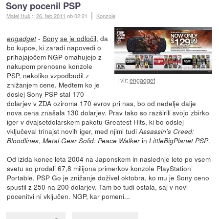
Sony pocenil PSP
Matej Huš
::
26. feb 2011
ob 02:21
Konzole
-
Sony
se je odločil
, da
engadget
bo kupce, ki zaradi napovedi o
prihajajočem NGP omahujejo z
nakupom prenosne konzole
PSP, nekoliko vzpodbudil z
vir:
engadget
znižanjem cene. Medtem ko je
doslej Sony PSP stal 170
dolarjev v ZDA oziroma 170 evrov pri nas, bo od nedelje dalje
nova cena znašala 130 dolarjev. Prav tako so razširili svojo zbirko
iger v dvajsetdolarskem paketu Greatest Hits, ki bo odslej
vključeval trinajst novih iger, med njimi tudi
Assassin's Creed:
,
in
.
Bloodlines
Metal Gear Solid: Peace Walker
LittleBigPlanet PSP
Od izida konec leta 2004 na Japonskem in naslednje leto po vsem
svetu so prodali 67,8 milijona primerkov konzole PlayStation
Portable. PSP Go je znižanje doživel oktobra, ko mu je Sony ceno
spustil z 250 na 200 dolarjev. Tam bo tudi ostala, saj v novi
pocenitvi ni vključen. NGP, kar pomeni...