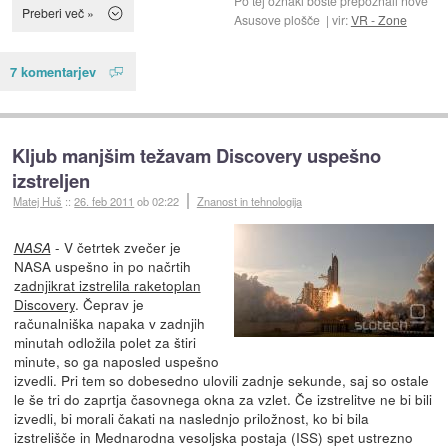
Po tej oznaki boste prepoznali nove
Preberi več »
Asusove plošče
vir:
VR - Zone
7 komentarjev
Kljub manjšim težavam Discovery uspešno
izstreljen
Matej Huš
::
26. feb 2011
ob 02:22
Znanost in tehnologija
- V četrtek zvečer je
NASA
NASA uspešno in po načrtih
z
adnjikrat izstrelila raketoplan
Discovery
. Čeprav je
računalniška napaka v zadnjih
minutah odložila polet za štiri
minute, so ga naposled uspešno
izvedli. Pri tem so dobesedno ulovili zadnje sekunde, saj so ostale
le še tri do zaprtja časovnega okna za vzlet. Če izstrelitve ne bi bili
izvedli, bi morali čakati na naslednjo priložnost, ko bi bila
izstrelišče in Mednarodna vesoljska postaja (ISS) spet ustrezno