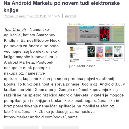
Na Android Marketu po novem tudi elektronske
knjige
Primož Resman
::
26. feb 2011
ob 15:05
Android
- Namenske
TechCrunch
aplikacije, kot sta Amazonov
Kindle in Barnes&Noblov Nook,
po novem za Android ne bodo
več nujne, saj bo elektronske
knjige mogoče kupovati kar iz
Android Marketa. Postopek
vir:
TechCrunch
nakupa je enak postopku
nakupa oz. namestitve
aplikacije, kupljena knjiga pa se po prenosu pojavi v aplikaciji
Books. To funkcionalnost je sprva prinesel Xoom oz. Android 3.0, v
kratkem po izidu Xooma pa je Google možnost kupovanja knjig
razširil še na spletno različico Android Marketa, v kateri je mogoče
po aplikacijah (in knjigah) brskati kar z osebnega računalnika in
brez posredovanja nameščati aplikacije na mobilni telefon oz.
tablični računalnik. Zbirka je dosegljiva na naslovu
https://market.android.com/books/
, sama...