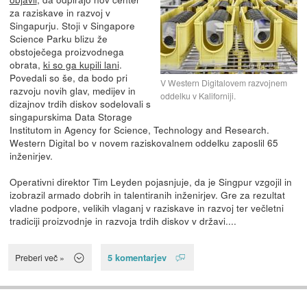
za raziskave in razvoj v
Singapurju. Stoji v Singapore
Science Parku blizu že
obstoječega proizvodnega
obrata,
ki so ga kupili lani
.
Povedali so še, da bodo pri
V Western Digitalovem razvojnem
razvoju novih glav, medijev in
oddelku v Kaliforniji.
dizajnov trdih diskov sodelovali s
singapurskima Data Storage
Institutom in Agency for Science, Technology and Research.
Western Digital bo v novem raziskovalnem oddelku zaposlil 65
inženirjev.
Operativni direktor Tim Leyden pojasnjuje, da je Singpur vzgojil in
izobrazil armado dobrih in talentiranih inženirjev. Gre za rezultat
vladne podpore, velikih vlaganj v raziskave in razvoj ter večletni
tradiciji proizvodnje in razvoja trdih diskov v državi....
5 komentarjev
Preberi več »