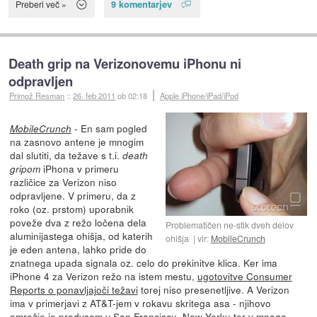
9 komentarjev
Preberi več »
Death grip na Verizonovemu iPhonu ni
odpravljen
Primož Resman
::
26. feb 2011
ob 02:18
Apple iPhone/iPad/iPod
- En sam pogled
MobileCrunch
na zasnovo antene je mnogim
dal slutiti, da težave s t.i.
death
iPhona v primeru
gripom
različice za Verizon niso
odpravljene. V primeru, da z
roko (oz. prstom) uporabnik
poveže dva z režo ločena dela
Problematičen ne-stik dveh delov
aluminijastega ohišja, od katerih
ohišja
vir:
MobileCrunch
je eden antena, lahko pride do
znatnega upada signala oz. celo do prekinitve klica. Ker ima
iPhone 4 za Verizon režo na istem mestu,
ugotovitve Consumer
Reports o ponavljajoči težavi
torej niso presenetljive. A Verizon
ima v primerjavi z AT&T-jem v rokavu skritega asa - njihovo
omrežje je predvsem v San Franciscu, New Yorku ter v mnogo