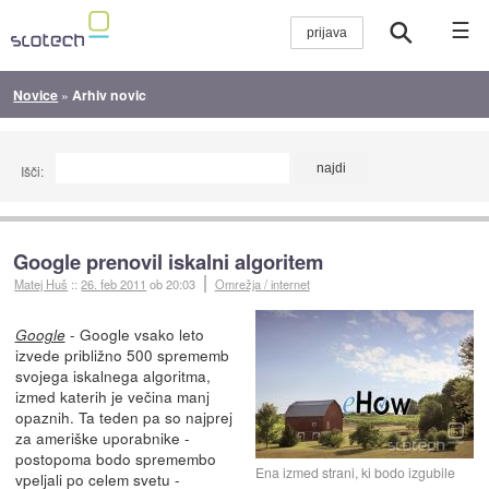
☰
Novice
»
Arhiv novic
Išči:
Google prenovil iskalni algoritem
Matej Huš
::
26. feb 2011
ob 20:03
Omrežja / internet
- Google vsako leto
Google
izvede približno 500 sprememb
svojega iskalnega algoritma,
izmed katerih je večina manj
opaznih. Ta teden pa so najprej
za ameriške uporabnike -
postopoma bodo spremembo
Ena izmed strani, ki bodo izgubile
vpeljali po celem svetu -