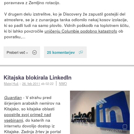
poravnava z Zemljino rotacijo.
V drugem delu izstrelitve, ko je Discovery že zapustil gostejši del
atmosfere, se je z zunanjega tanka odlomilo nekaj kosov izolacije,
ki so padli tudi na samo plovilo. Vidnih poškodb na toplotnem ščitu,
ki bi lahko povzročile
uničenju Columbie podobno katastrofo
ob
povratku,...
25 komentarjev
Preberi več »
Kitajska blokirala LinkedIn
Matej Huš
::
26. feb 2011
ob 02:22
NWO
- V strahu pred
Guardian
širjenjem arabskih nemirov na
Kitajsko, so kitajske oblasti
poostrile svoj primež nad
vsebinami
, do katerih na
internetu dovolijo dostop iz
Kitajske. Zadnja žrtev je portal