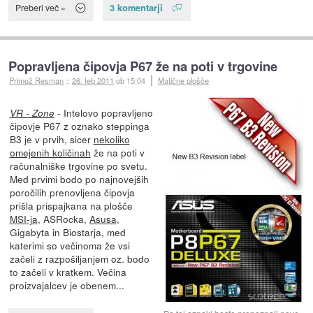
3 komentarji
Preberi več »
Popravljena čipovja P67 že na poti v trgovine
Primož Resman
::
26. feb 2011
ob 15:04
Matične plošče
- Intelovo popravljeno
VR - Zone
čipovje P67 z oznako steppinga
B3 je v prvih, sicer
nekoliko
omejenih količinah
že na poti v
računalniške trgovine po svetu.
Med prvimi bodo po najnovejših
poročilih prenovljena čipovja
prišla prispajkana na plošče
MSI-ja
, ASRocka,
Asusa
,
Gigabyta in Biostarja, med
katerimi so večinoma že vsi
začeli z razpošiljanjem oz. bodo
to začeli v kratkem. Večina
proizvajalcev je obenem...