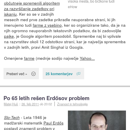
visoka mesta, bo bržkone tudi
občutneje spremenili algoritem
eHow
za razvrščanje zadetkov pri
iskanju
. Ker so se v zadnjih
mesecih med prve zadetke prikradle neuporabne strani, ki jih
imenujemo tudi
farme z vsebino
, ker so organizirane tako, da je na
njih ogromno neuporabnih tekstovnih podatkov, da bi zadovoljile
pajke
, je Google algoritem posodobil. Spremembe naj bi vplivale
na razvrstitev okoli 12 odstotkov strani, kar je največja sprememba
v zadnjih letih, pravi Amit Singhal iz Googla.
Omenjene
farme
(mednje sodijo največje
Yahoo...
25 komentarjev
Preberi več »
Po 65 letih rešen Erdősov problem
Matej Huš
::
26. feb 2011
ob 20:02
Znanost in tehnologija
- Leta 1946 je
Slo-Tech
madžarski matematik
Paul Erdős
postavil znamenit
problem
v