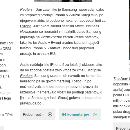
Reuters
- Dan zatem ko je Samsung
napovedal tožbo
za prepoved prodaje iPhona 5 v Južni Koreji takoj po
njegovem izidu,
je podobno nakano napovedal tudi za
Evropo
. Južnokorejskemu časniku
Maeil Business
Newspaper
so neuradni viri razkrili, da se Samsung
pripravlja na vložitev tožbe zaradi kršitve patentov,
takoj ko bo Apple v Evropi uradno izdal prihajajoči
raž Tori
telefon iPhone 5. Zahtevali bodo tudi prepoved
 so DRM
prodaje in uvoza v EU.
rm
o v
Apple načrtuje izid iPhona 5 za letošnji oktober, tako
do v
da bo zgodba postala zelo vroča že kmalu. Kot
piše
gramske
Reuters
, Samsung uradno teh navedb ne komentira,
ija na
The New Y
neuradno pa se govori marsikaj. Tožbo (in po
dopolnilo
možnosti začasno odredbo o prepovedi uvoza do
i.
aprila) zop
razrešitve) nameravajo vložiti na podlagi patentov, ki
vajanje
pokra Full 
jih ima Samsung v lasti. Skoraj gotovo je, neuradno
češ tega
milijonov d
pravijo, da bo...
milijonov d
pokra drug
54 komentarjev
Preberi več »
na s TPM
shranjen in 
Preberi 