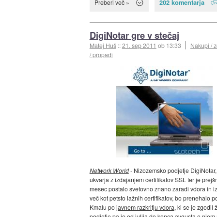
202 komentarja
Preberi več »
DigiNotar gre v stečaj
Matej Huš
::
21. sep 2011
ob 13:33
Nakupi / z
/ propadi
Network World
- Nizozemsko podjetje DigiNotar, 
ukvarja z izdajanjem certifikatov SSL ter je prejšn
mesec postalo svetovno znano zaradi vdora in i
več kot petsto lažnih certifikatov, bo prenehalo po
Kmalu po
javnem razkritju vdora
, ki se je zgodil 
podjetje pa je od julija do konca avgusta o njem