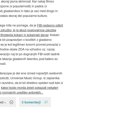
 skoraj javna skrivnost. Kar nekaj filmov
vzpone (v popularnosti) in padce (v
t) glasbenikov in tako je vez med drogo in
ostala skoraj del popularne kulture.
 tega mita ne pomaga, da je
FBI nedavno odkril
 združbo, ki je skozi poslovalnice založbe
 tihotapila kokain in kokainski denar
. Kokain
je bil pospravljen v kovčkih z glasbeno
 se je kot legitimen tovorni promet prevažal z
ahodne obale ZDA na vzhodno oz. nazaj.
eracijo naj bi po dognanjih FBI vodil lastnik
a iskanje glasbenih talentov, pod katero so
vali.
terscope je del ene izmed največjih svetovnih
založb, Universal Music Group. Iz zapisnika
i razvidno, da bi bil direktno vpleten tudi kdo iz
,
kakor bodo morda želeli pokazati nekateri
i normalnih ureditev avtorskih...
3 komentarji
več »