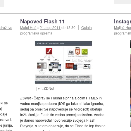
Napoved Flash 11
Instag
družitve
Matej Huš
::
21. sep 2011
ob 13:30
Ostala
Matjaž Hor
programska oprema
programs
vir:
ZDNet
ZDNet
- Čeprav se Flashu s prihajajočim HTML5 in
ki se
vedno manjšo podporo (iOS ga tako ali tako ignorira,
ji
sedaj pa
omejitve napoveduje še Microsoft
) obetajo
zdaje
težki časi, je Flash še vedno precej poskočen. Adobe
slovati.
je danes napovedal
novo verzijo svojega Flash
že junija,
Playerja, s katero dokazuje, da se Flash še lep čas ne
 molčalo,