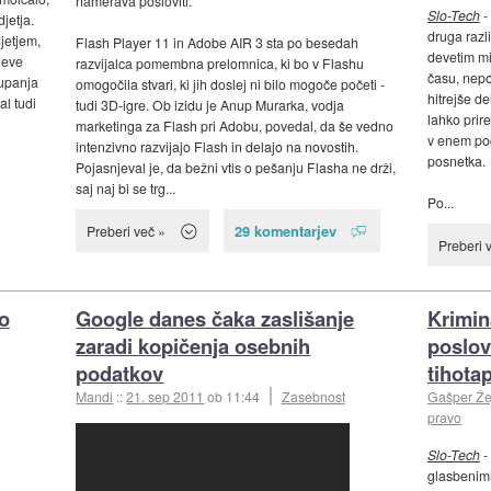
namerava posloviti.
Slo-Tech
-
jetja.
druga razl
jetjem,
Flash Player 11 in Adobe AIR 3 sta po besedah
devetim mi
jeve
razvijalca pomembna prelomnica, ki bo v Flashu
času, neposr
aupanja
omogočila stvari, ki jih doslej ni bilo mogoče početi -
hitrejše de
al tudi
tudi 3D-igre. Ob izidu je Anup Murarka, vodja
lahko prired
marketinga za Flash pri Adobu, povedal, da še vedno
v enem po
intenzivno razvijajo Flash in delajo na novostih.
posnetka.
Pojasnjeval je, da bežni vtis o pešanju Flasha ne drži,
saj naj bi se trg...
Po...
29 komentarjev
Preberi več »
Preberi 
o
Google danes čaka zaslišanje
Krimin
zaradi kopičenja osebnih
poslov
podatkov
tihota
Mandi
::
21. sep 2011
ob 11:44
Zasebnost
Gašper Že
pravo
Slo-Tech
-
glasbenimi