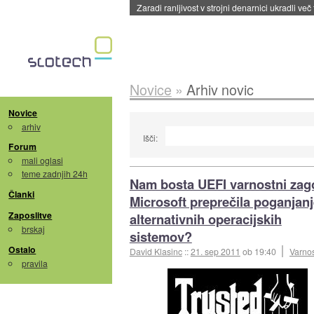
Zaradi ranljivost v strojni denarnici ukradli več
Novice
»
Arhiv novic
Novice
arhiv
Išči:
Forum
mali oglasi
teme zadnjih 24h
Nam bosta UEFI varnostni zag
Članki
Microsoft preprečila poganjan
Zaposlitve
alternativnih operacijskih
brskaj
sistemov?
Ostalo
David Klasinc
::
21. sep 2011
ob 19:40
Varno
pravila