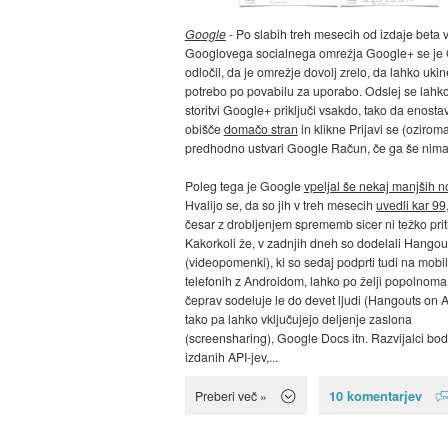
Google
- Po slabih treh mesecih od izdaje beta v
Googlovega socialnega omrežja Google+ se je
odločil, da je omrežje dovolj zrelo, da lahko ukin
potrebo po povabilu za uporabo. Odslej se lahko
storitvi Google+ priključi vsakdo, tako da enosta
obišče
domačo stran
in klikne Prijavi se (ozirom
predhodno ustvari Google Račun, če ga še nima
Poleg tega je Google
vpeljal še nekaj manjših n
Hvalijo se, da so jih v treh mesecih
uvedli kar 99
česar z drobljenjem sprememb sicer ni težko priti
Kakorkoli že, v zadnjih dneh so dodelali Hangou
(videopomenki), ki so sedaj podprti tudi na mobi
telefonih z Androidom, lahko po želji popolnoma 
čeprav sodeluje le do devet ljudi (Hangouts on Ai
tako pa lahko vključujejo deljenje zaslona
(screensharing), Google Docs itn. Razvijalci bod
izdanih API-jev,...
10 komentarjev
Preberi več »