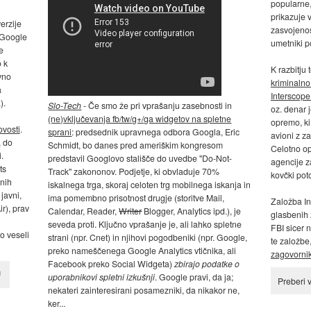
popularne,
prikazuje 
erzije
zasvojenos
 Google
umetniki p
e
 k
K razbitju
vno
kriminalno
a
Interscope
).
Slo-Tech
- Če smo že pri vprašanju zasebnosti in
oz. denar 
(ne)vključevanja fb/tw/g+/ga widgetov na spletne
opremo, ki
ovosti
.
sprani
: predsednik upravnega odbora Googla, Eric
avioni z z
, do
Schmidt, bo danes pred ameriškim kongresom
Celotno op
.
predstavil Googlovo stališče do uvedbe "Do-Not-
agencije z
ts
Track" zakononov. Podjetje, ki obvladuje 70%
kovčki poto
lnih
iskalnega trga, skoraj celoten trg mobilnega iskanja in
javni,
ima pomembno prisotnost drugje (storitve Mail,
Založba In
r), prav
Calendar, Reader,
Writer
Blogger, Analytics ipd.), je
glasbenih 
seveda proti. Ključno vprašanje je, ali lahko spletne
FBI sicer n
o veseli
strani (npr. Cnet) in njihovi pogodbeniki (npr. Google,
te založbe
preko nameščenega Google Analytics vtičnika, ali
zagovornik
Facebook preko Social Widgeta)
zbirajo podatke o
uporabnikovi spletni izkušnji
. Google pravi, da ja;
Preberi 
nekateri zainteresirani posamezniki, da nikakor ne,
ker...