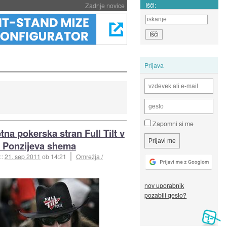
Išči:
Zadnje novice
Prijava
Zapomni si me
tna pokerska stran Full Tilt v
i Ponzijeva shema
::
21. sep 2011
ob 14:21
Omrežja /
nov uporabnik
pozabili geslo?