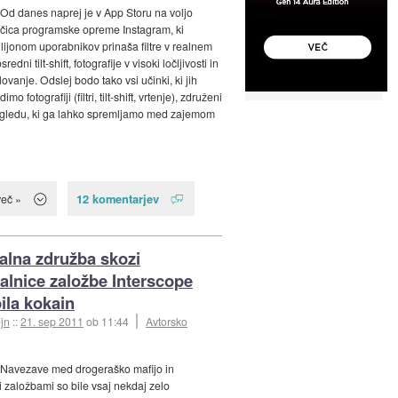
 Od danes naprej je v App Storu na voljo
ičica programske opreme Instagram, ki
lijonom uporabnikov prinaša filtre v realnem
edni tilt-shift, fotografije v visoki ločljivosti in
lovanje. Odslej bodo tako vsi učinki, ki jih
imo fotografiji (filtri, tilt-shift, vrtenje), združeni
gledu, ki ga lahko spremljamo med zajemom
12 komentarjev
več »
alna združba skozi
alnice založbe Interscope
pila kokain
jn
::
21. sep 2011
ob 11:44
Avtorsko
 Navezave med drogeraško mafijo in
 založbami so bile vsaj nekdaj zelo