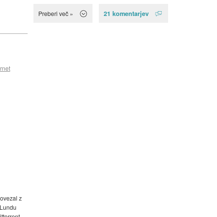
21 komentarjev
Preberi več »
rnet
povezal z
v Lundu
ttorrent