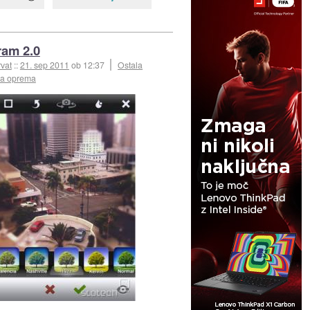
ram 2.0
vat
::
21. sep 2011
ob 12:37
Ostala
ka oprema