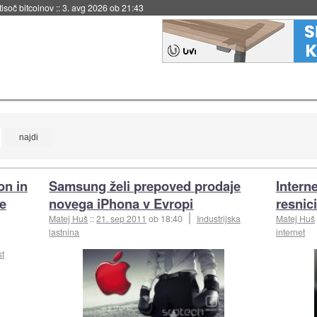
 tisoč bitcoinov
::
3. avg 2026 ob 21:43
on in
Samsung želi prepoved prodaje
Interne
je
novega iPhona v Evropi
resnic
Matej Huš
::
21. sep 2011
ob 18:40
Industrijska
Matej Huš
lastnina
internet
st