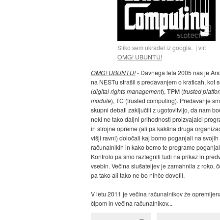
Sliko sem ukradel iz googla.
vir:
OMG! UBUNTU!
OMG! UBUNTU!
- Davnega leta 2005 nas je And
na NESTu strašil s predavanjem o kraticah, kot
(
digital rights management
), TPM (
trusted platfo
module
), TC (trusted computing). Predavanje sm
skupni debati zaključili z ugotovitvijo, da nam bo
neki ne tako daljni prihodnosti proizvajalci pro
in strojne opreme (ali pa kakšna druga organizac
višji ravni) določali kaj bomo poganjali na svojih
računalnikih in kako bomo te programe poganjal
Kontrolo pa smo raztegnili tudi na prikaz in pred
vsebin. Večina slušateljev je zamahnila z roko, 
pa tako ali tako ne bo nihče dovolil.
V letu 2011 je večina računalnikov že opremlje
čipom in večina računalnikov...