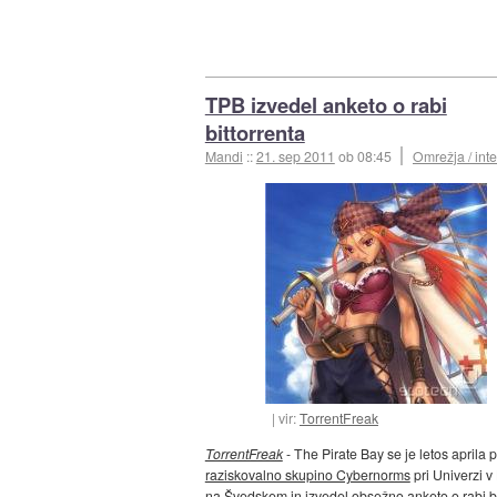
TPB izvedel anketo o rabi
bittorrenta
Mandi
::
21. sep 2011
ob 08:45
Omrežja / inte
vir:
TorrentFreak
TorrentFreak
- The Pirate Bay se je letos aprila 
raziskovalno skupino Cybernorms
pri Univerzi 
na Švedskem in izvedel obsežno anketo o rabi bi