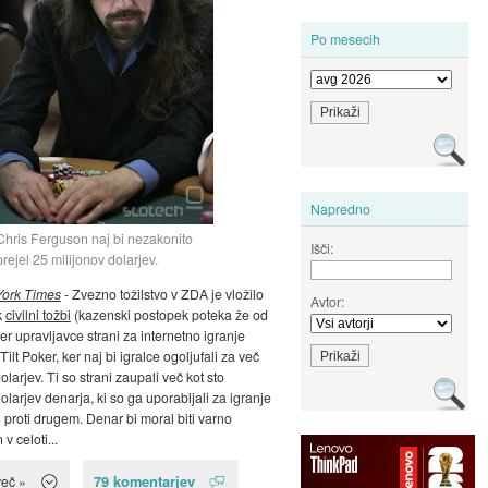
Po mesecih
Napredno
Chris Ferguson naj bi nezakonito
Išči:
prejel 25 milijonov dolarjev.
ork Times
- Zvezno tožilstvo v ZDA je vložilo
Avtor:
k
civilni tožbi
(kazenski postopek poteka že od
er upravljavce strani za internetno igranje
Tilt Poker, ker naj bi igralce ogoljufali za več
olarjev. Ti so strani zaupali več kot sto
olarjev denarja, ki so ga uporabljali za igranje
 proti drugem. Denar bi moral biti varno
v celoti...
79 komentarjev
več »