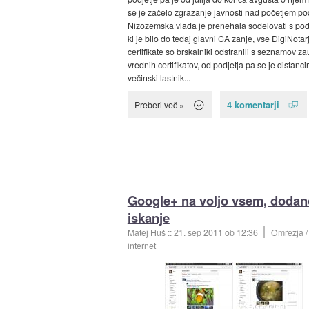
se je začelo zgražanje javnosti nad početjem pod
Nizozemska vlada je prenehala sodelovati s pod
ki je bilo do tedaj glavni CA zanje, vse DigiNotar
certifikate so brskalniki odstranili s seznamov z
vrednih certifikatov, od podjetja pa se je distancir
večinski lastnik...
4 komentarji
Preberi več »
Google+ na voljo vsem, dodan
iskanje
Matej Huš
::
21. sep 2011
ob 12:36
Omrežja /
internet