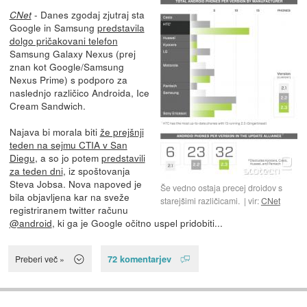
- Danes zgodaj zjutraj sta
CNet
Google in Samsung
predstavila
dolgo pričakovani telefon
Samsung Galaxy Nexus (prej
znan kot Google/Samsung
Nexus Prime) s podporo za
naslednjo različico Androida, Ice
Cream Sandwich.
Najava bi morala biti
že prejšnji
teden na sejmu CTIA v San
Diegu
, a so jo potem
predstavili
za teden dni
, iz spoštovanja
Steva Jobsa. Nova napoved je
Še vedno ostaja precej droidov s
bila objavljena kar na sveže
starejšimi različicami.
vir:
CNet
registriranem twitter računu
@android
, ki ga je Google očitno uspel pridobiti...
72 komentarjev
Preberi več »