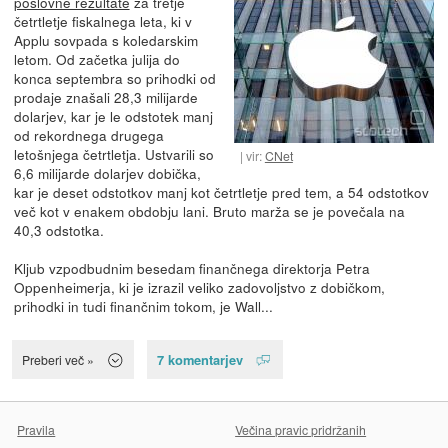
poslovne rezultate
za tretje
četrtletje fiskalnega leta, ki v
Applu sovpada s koledarskim
letom. Od začetka julija do
konca septembra so prihodki od
prodaje znašali 28,3 milijarde
dolarjev, kar je le odstotek manj
od rekordnega drugega
letošnjega četrtletja. Ustvarili so
vir:
CNet
6,6 milijarde dolarjev dobička,
kar je deset odstotkov manj kot četrtletje pred tem, a 54 odstotkov
več kot v enakem obdobju lani. Bruto marža se je povečala na
40,3 odstotka.
Kljub vzpodbudnim besedam finančnega direktorja Petra
Oppenheimerja, ki je izrazil veliko zadovoljstvo z dobičkom,
prihodki in tudi finančnim tokom, je Wall...
7 komentarjev
Preberi več »
Pravila
Večina pravic pridržanih