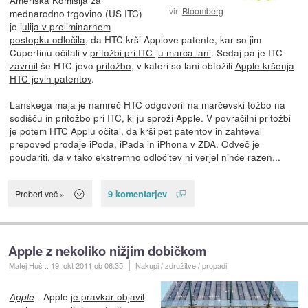
Ameriška Komisija za
vir:
Bloomberg
mednarodno trgovino (US ITC)
je
julija v preliminarnem
postopku odločila
, da HTC krši Applove patente, kar so jim
Cupertinu očitali v
pritožbi pri ITC-ju marca lani
. Sedaj pa je ITC
zavrnil
še HTC-jevo
pritožbo
, v kateri so lani obtožili
Apple kršenja
HTC-jevih patentov
.
Lanskega maja je namreč HTC odgovoril na marčevski tožbo na
sodišču in pritožbo pri ITC, ki ju sproži Apple. V povračilni pritožbi
je potem HTC Applu očital, da krši pet patentov in zahteval
prepoved prodaje iPoda, iPada in iPhona v ZDA. Odveč je
poudariti, da v tako ekstremno odločitev ni verjel nihče razen...
9 komentarjev
Preberi več »
Apple z nekoliko nižjim dobičkom
Matej Huš
::
19. okt 2011
ob 06:35
Nakupi / združitve / propadi
- Apple
je pravkar objavil
Apple