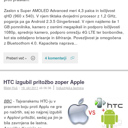
Zaslon s Super AMOLED Advanced meri 4,3 palca in ločljivost
qHD (960 x 540). V njem tiktaka dvojedrni procesor z 1,2 GHz,
poganja pa ga Android 2.3.5 Gingerbread. V njem najdemo še 1
GB pomnilnika, kamero z osmimi megapiksli in podporo ločljivosti
1080p, sprednjo kamero, podporo omrežju 4G LTE ter bonbončke,
kot sta oddaljeno brisanje in šifriranje. Povezljivost je omogočena
z Bluetoothom 4.0. Kapaciteta naprava...
4 komentarji
Preberi več »
HTC izgubil pritožbo zoper Apple
Matej Huš
::
19. okt 2011
ob 06:36
Industrijska lastnina
- Tajvanskemu HTC-ju v
BBC
pravnem boju proti Applu ne gre
po načrtih, saj so najprej izgubili
v Applovi pritožbi, sedaj pa jim je
bila zavrnjena še lastna.