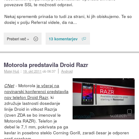
povezave SSL te možnosti odpravi.
Nekaj sprememb prinaša to tudi za strani, ki jih obiskujemo. Te so
doslej v polju Referral videle, da na...
13 komentarjev
Preberi več »
Motorola predstavila Droid Razr
Matej Huš
::
19. okt 2011
ob 06:37
Android
- Motorola
je včeraj na
CNet
novinarski konferenci predstavila
nov telefon Droid Razr
, ki
združuje lastnosti dosedanje
linije Droid in vitkost Razrja
(izven ZDA se bo imenoval le
Motorola RAZR). Telefon je
debel le 7,1 mm, pokrivata pa ga
kevlar in posebno steklo Corning Gorill, zaradi česar je odporen
proti praskam.