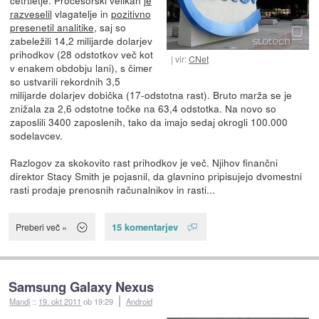
razveselil
vlagatelje in
pozitivno
presenetil analitike
, saj so
zabeležili 14,2 milijarde dolarjev
prihodkov (28 odstotkov več kot
vir:
CNet
v enakem obdobju lani), s čimer
so ustvarili rekordnih 3,5
milijarde dolarjev dobička (17-odstotna rast). Bruto marža se je
znižala za 2,6 odstotne točke na 63,4 odstotka. Na novo so
zaposlili 3400 zaposlenih, tako da imajo sedaj okrogli 100.000
sodelavcev.
Razlogov za skokovito rast prihodkov je več. Njihov finančni
direktor Stacy Smith je pojasnil, da glavnino pripisujejo dvomestni
rasti prodaje prenosnih računalnikov in rasti...
15 komentarjev
Preberi več »
Samsung Galaxy Nexus
Mandi
::
19. okt 2011
ob 19:29
Android