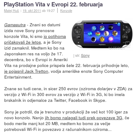
PlayStation Vita v Evropi 22. februarja
Matej Huš
::
19. okt 2011
ob 19:27
Konzole
- Znani so datumi
Gamasutra
izida nove Sony prenosne
konzole Vita, ki smo
jo potihoma
pričakovali že letos
, a je Sony
izid zamaknil. Medtem ko bo na
Japonskem res na voljo že 17.
vir:
Sony
decembra, bo v Evropi in Ameriki
Vita na prodajne police prispela šele 22. februarja prihodnje leto,
je pojasnil Jack Tretton
, vodja ameriške enote Sony Computer
Entertainment.
Znane so tudi cene, in sicer 250 evrov (oziroma dolarjev v ZDA) za
verzijo z Wi-Fi in 300 evrov za verzijo z Wi-Fi in 3G, ki bo imela
brskalnik in odjemalce za Twitter, Facebook in Skype.
Sony je potrdil, da je trenutno v produkciji že več kot 100 iger za
novo konzolo. Nanjo
jih bomo nalagali tudi prek povezave 3G
, če
bodo merile manj kot 20 MB, medtem ko bomo za večje
potrebovali Wi-Fi in povezavo z računalnikom oziroma...