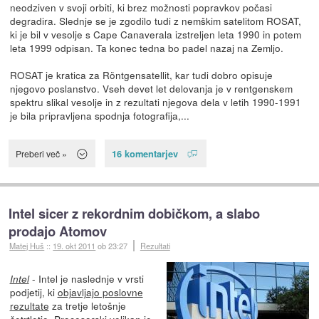
neodziven v svoji orbiti, ki brez možnosti popravkov počasi
degradira. Slednje se je zgodilo tudi z nemškim satelitom ROSAT,
ki je bil v vesolje s Cape Canaverala izstreljen leta 1990 in potem
leta 1999 odpisan. Ta konec tedna bo padel nazaj na Zemljo.
ROSAT je kratica za Röntgensatellit, kar tudi dobro opisuje
njegovo poslanstvo. Vseh devet let delovanja je v rentgenskem
spektru slikal vesolje in z rezultati njegova dela v letih 1990-1991
je bila pripravljena spodnja fotografija,...
16 komentarjev
Preberi več »
Intel sicer z rekordnim dobičkom, a slabo
prodajo Atomov
Matej Huš
::
19. okt 2011
ob 23:27
Rezultati
- Intel je naslednje v vrsti
Intel
podjetij, ki
objavljajo poslovne
rezultate
za tretje letošnje
četrtletje. Procesorski velikan
je