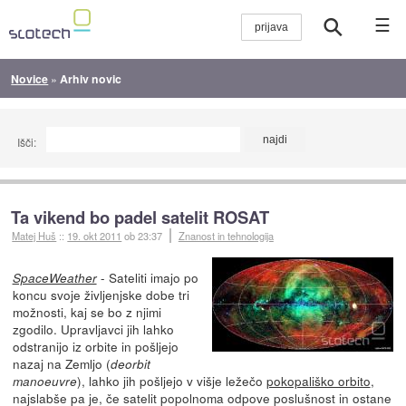
☰
Novice
»
Arhiv novic
Išči:
Ta vikend bo padel satelit ROSAT
Matej Huš
::
19. okt 2011
ob 23:37
Znanost in tehnologija
- Sateliti imajo po
SpaceWeather
koncu svoje življenjske dobe tri
možnosti, kaj se bo z njimi
zgodilo. Upravljavci jih lahko
odstranijo iz orbite in pošljejo
nazaj na Zemljo (
deorbit
), lahko jih pošljejo v višje ležečo
pokopališko orbito
,
manoeuvre
najslabše pa je, če satelit popolnoma odpove poslušnost in ostane