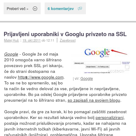
6 komentarjev
Preberi več »
Prijavljeni uporabniki v Googlu privzeto na SSL
Matej Huš
::
19. okt 2011
ob 12:11
Zasebnost
- Google že od maja
Google
2010 omogoča varno šifrirano
povezavo prek SSL pri iskanju,
če do strani dostopamo na
naslov
http
://
www.google.com
.
s
vir:
Google
To se ne bo spremenilo, saj bo
ta način še vedno deloval za vse, prijavljene in neprijavljene,
uporabnike. Bo pa odslej Google prijavljene uporabnike privzeto
preusmerjal na to šifrirano stran,
so zapisali na svojem blogu
.
Google pravi, da gre za korak, ki bo pomagal zaščititi zasebnost
uporabnikov. Ker so rezultati iskanja vedno bolj
personalizirani
,
postaja možnost prisluškovanja prometu, kadar se nahajamo na
javnih internetnih točkah (kiberkavarne, javni Wi-Fi) ali javnih
računalnikih (knjižnice), problematična. Uporaba šifrirane