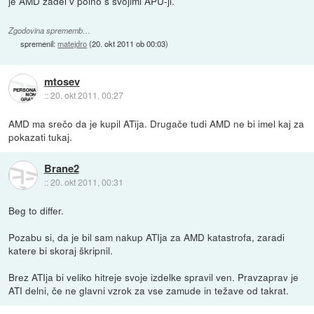
je AMD zadel v polno s svojimi APU-ji.
Zgodovina sprememb…
spremenil:
matejdro
(
20. okt 2011 ob 00:03
)
mtosev
::
20. okt 2011, 00:27
AMD ma srečo da je kupil ATija. Drugače tudi AMD ne bi imel kaj za
pokazati tukaj.
Brane2
::
20. okt 2011, 00:31
Beg to differ.
Pozabu si, da je bil sam nakup ATIja za AMD katastrofa, zaradi
katere bi skoraj škripnil.
Brez ATIja bi veliko hitreje svoje izdelke spravil ven. Pravzaprav je
ATI delni, če ne glavni vzrok za vse zamude in težave od takrat.