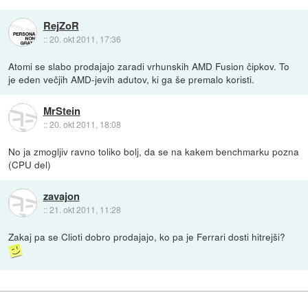
RejZoR
::
20. okt 2011, 17:36
Atomi se slabo prodajajo zaradi vrhunskih AMD Fusion čipkov. To
je eden večjih AMD-jevih adutov, ki ga še premalo koristi.
MrStein
::
20. okt 2011, 18:08
No ja zmogljiv ravno toliko bolj, da se na kakem benchmarku pozna
(CPU del)
zavajon
::
21. okt 2011, 11:28
Zakaj pa se Clioti dobro prodajajo, ko pa je Ferrari dosti hitrejši?