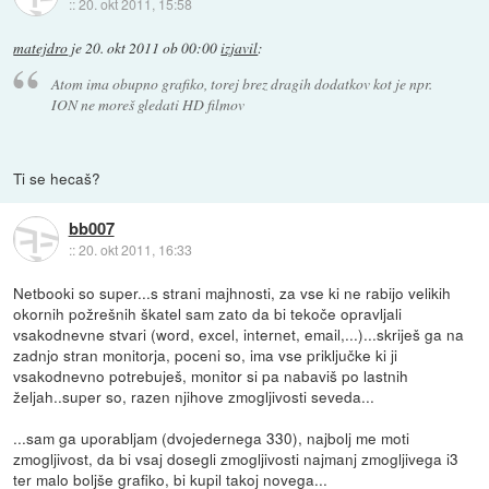
::
20. okt 2011, 15:58
matejdro
je
20. okt 2011 ob 00:00
izjavil
:
Atom ima obupno grafiko, torej brez dragih dodatkov kot je npr.
ION ne moreš gledati HD filmov
Ti se hecaš?
bb007
::
20. okt 2011, 16:33
Netbooki so super...s strani majhnosti, za vse ki ne rabijo velikih
okornih požrešnih škatel sam zato da bi tekoče opravljali
vsakodnevne stvari (word, excel, internet, email,...)...skriješ ga na
zadnjo stran monitorja, poceni so, ima vse priključke ki ji
vsakodnevno potrebuješ, monitor si pa nabaviš po lastnih
željah..super so, razen njihove zmogljivosti seveda...
...sam ga uporabljam (dvojedernega 330), najbolj me moti
zmogljivost, da bi vsaj dosegli zmogljivosti najmanj zmogljivega i3
ter malo boljše grafiko, bi kupil takoj novega...