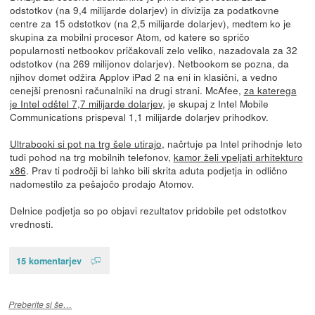
odstotkov (na 9,4 milijarde dolarjev) in divizija za podatkovne
centre za 15 odstotkov (na 2,5 milijarde dolarjev), medtem ko je
skupina za mobilni procesor Atom, od katere so spričo
popularnosti netbookov pričakovali zelo veliko, nazadovala za 32
odstotkov (na 269 milijonov dolarjev). Netbookom se pozna, da
njihov domet odžira Applov iPad 2 na eni in klasični, a vedno
cenejši prenosni računalniki na drugi strani. McAfee,
za katerega
je Intel odštel 7,7 milijarde dolarjev
, je skupaj z Intel Mobile
Communications prispeval 1,1 milijarde dolarjev prihodkov.
Ultrabooki si pot na trg šele utirajo
, načrtuje pa Intel prihodnje leto
tudi pohod na trg mobilnih telefonov,
kamor želi vpeljati arhitekturo
x86
. Prav ti področji bi lahko bili skrita aduta podjetja in odlično
nadomestilo za pešajočo prodajo Atomov.
Delnice podjetja so po objavi rezultatov pridobile pet odstotkov
vrednosti.
15 komentarjev
Preberite si še…