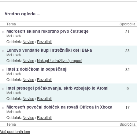
Vredno ogleda ...
Tema
Sporočila
»
Microsoft sklenil rekordno prvo četrtletje
21
McHusch
Oddelek:
Novice
/
Rezultati
»
Lenovo vendarle kupil strežniški del IBM-a
23
McHusch
Oddelek:
Novice
/
Nakupi / združitve / propadi
»
Intel z dobičkom in odpuščanji
32
McHusch
Oddelek:
Novice
/
Rezultati
»
Intel presegel pričakovanja, skrb vzbujajo le Atomi
9
McHusch
Oddelek:
Novice
/
Rezultati
»
Microsoft povečal dobiček na rovaš Officea in Xboxa
17
McHusch
Oddelek:
Novice
/
Rezultati
Tema
Sporočila
Več podobnih tem