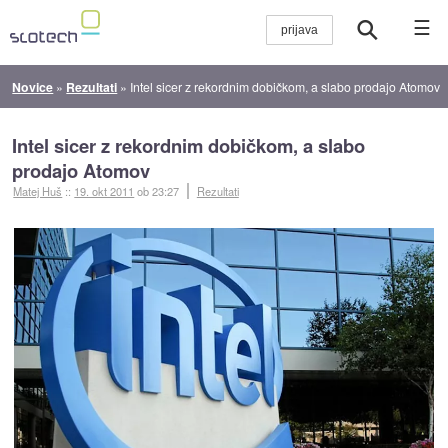
☰
Novice
»
Rezultati
»
Intel sicer z rekordnim dobičkom, a slabo prodajo Atomov
Intel sicer z rekordnim dobičkom, a slabo
prodajo Atomov
Matej Huš
::
19. okt 2011
ob 23:27
Rezultati