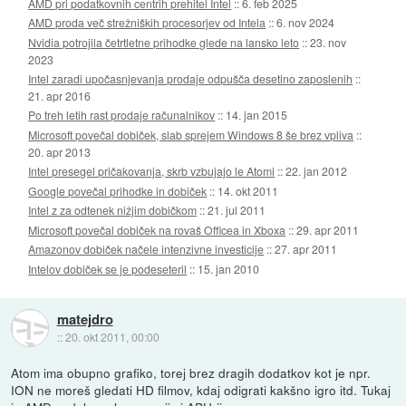
AMD pri podatkovnih centrih prehitel Intel
::
6. feb 2025
AMD proda več strežniških procesorjev od Intela
::
6. nov 2024
Nvidia potrojila četrtletne prihodke glede na lansko leto
::
23. nov
2023
Intel zaradi upočasnjevanja prodaje odpušča desetino zaposlenih
::
21. apr 2016
Po treh letih rast prodaje računalnikov
::
14. jan 2015
Microsoft povečal dobiček, slab sprejem Windows 8 še brez vpliva
::
20. apr 2013
Intel presegel pričakovanja, skrb vzbujajo le Atomi
::
22. jan 2012
Google povečal prihodke in dobiček
::
14. okt 2011
Intel z za odtenek nižjim dobičkom
::
21. jul 2011
Microsoft povečal dobiček na rovaš Officea in Xboxa
::
29. apr 2011
Amazonov dobiček načele intenzivne investicije
::
27. apr 2011
Intelov dobiček se je podeseteril
::
15. jan 2010
matejdro
::
20. okt 2011, 00:00
Atom ima obupno grafiko, torej brez dragih dodatkov kot je npr.
ION ne moreš gledati HD filmov, kdaj odigrati kakšno igro itd. Tukaj