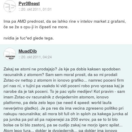
Pyr0Beast
::
20. okt 2011, 01:01
Ima pa AMD prednost, da se lahko rine v intelov market z grafami,
če se že s cpu-ji in čipseti ne more.
nvidia je fuc*ed glede tega.
MuadDib
::
20. okt 2011, 04:24
Zakaj se atomi ne prodajajo? Ja kje pa dobis kaksen spodoben
racunalnik z atomom? Sam sem moral prosit, da so mi prodali
Zotac-ov nettop z atomom in ionovo grafiko... namrec poceni firm
pri nas ni, v tujini pa vsakdo ki vidi poceni robo prvo vprasa kaj je
narobe da je tak poceni. To je pac vpliv medijev! Kot pravim - sam
imam Zotac-ov racunalnik z dvojedernim atomom, ionovo
platformo, pa dela zelo lepo (se need 4 speed: world laufa
neverjetno gladko). Je pa res da ima vecina zgreseno politiko pri
nakupu racunalnika; ali mora bit full oh in sploh za kakega jurcka al
pa jurcka pa pol ali pa najcenejsi za 200 evrov, pa se to bi blo
bolse ce bi blo zastonj, pa se cudijo zakaj ne morjo igerc spilat...
Atom lepo fura... dokler je dvojedernik... pa dokler ima ionovo