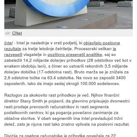
vir:
CNet
- Intel je naslednje v vrsti podjetij, ki
objavljajo poslovne
Intel
rezultate
za tretje letošnje četrtletje. Procesorski velikan
je
razveselil
vlagatelje in
pozitivno presenetil analitike
, saj so
zabeležili 14,2 milijarde dolarjev prihodkov (28 odstotkov več kot v
enakem obdobju lani), s čimer so ustvarili rekordnih 3,5 milijarde
dolarjev dobička (17-odstotna rast). Bruto marža se je znižala za
2,6 odstotne točke na 63,4 odstotka. Na novo so zaposlili 3400
zaposlenih, tako da imajo sedaj okrogli 100.000 sodelavcev.
Razlogov za skokovito rast prihodkov je več. Njihov finančni
direktor Stacy Smith je pojasnil, da glavnino pripisujejo dvomestni
rasti prodaje prenosnih računalnikov in rasti segmenta
podatkovnih centrov, ki ga poganja povečano zanimanje za
oblačne storitve. V obeh segmentih ima Intel prevladujoč tržni
delež, zato je njuna rast tako znatno vplivala na poslovni rezultat.
Divizija za osebne računalnike je prihodke povečala za 22