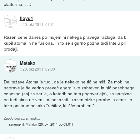
platformo... :D
floyd1
::
20. okt 2011, 07:31
Razen cene danes po mojem ni nekega pravega razloga, da bi
kupil atoma in ne fusiona. In to se sigurno pozna tudi Intelu pri
prodaji.
Matako
::
20. okt 2011, 09:00
Del težave Atoma je tudi, da je nekako ne tič ne miš. Za mobilne
naprave je še vedno preveč energijsko zahteven in nič posebnega
cenovno (saj za serije, o katerih se tam pogovarjajo), za namizne
pa tudi nima ne vem kaj pokazati - razen nizke porabe in cene. In
tako postane nekako "rešitev, ki išče problem".
Zgodovina sprememb…
spremenil:
Matako
(
20. okt 2011 ob 09:01
)