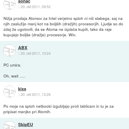
sonac
::
20. okt 2011, 09:52
Nižja prodaja Atomov za Intel verjetno sploh ni nič slabega, saj na
njih zaslužijo manj kot na boljših (dražjih) procesorjih. Ljudje so do
zdaj že ugotovili, da se Atoma ne izplača kupiti, tako da raje
kupujejo boljše (dražje) procesorje. Win.
ABX
::
20. okt 2011, 10:24
PC umira.
Oh, wait .....
kixs
::
20. okt 2011, 13:26
Po moje na sploh netbooki izgubljajo proti tablicam in tu je za
pripisat manjko pri Atomih.
SkipEU