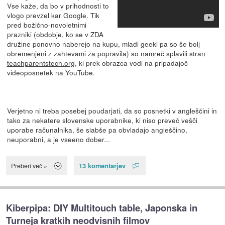
Vse kaže, da bo v prihodnosti to
vlogo prevzel kar Google. Tik
pred božično-novoletnimi
prazniki (obdobje, ko se v ZDA
družine ponovno naberejo na kupu, mladi geeki pa so še bolj
obremenjeni z zahtevami za popravila)
so namreč splavili
stran
teachparentstech.org
, ki prek obrazca vodi na pripadajoč
videoposnetek na YouTube.
Verjetno ni treba posebej poudarjati, da so posnetki v angleščini in
tako za nekatere slovenske uporabnike, ki niso preveč vešči
uporabe računalnika, še slabše pa obvladajo angleščino,
neuporabni, a je vseeno dober...
13 komentarjev
Preberi več »
Kiberpipa: DIY Multitouch table, Japonska in
Turneja kratkih neodvisnih filmov