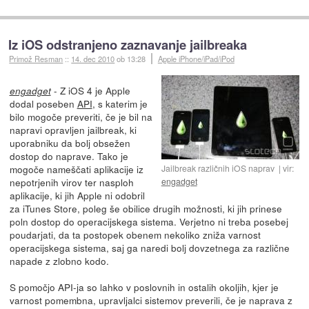
Iz iOS odstranjeno zaznavanje jailbreaka
Primož Resman
::
14. dec 2010
ob 13:28
Apple iPhone/iPad/iPod
- Z iOS 4 je Apple
engadget
dodal poseben
API
, s katerim je
bilo mogoče preveriti, če je bil na
napravi opravljen jailbreak, ki
uporabniku da bolj obsežen
dostop do naprave. Tako je
Jailbreak različnih iOS naprav
vir:
mogoče nameščati aplikacije iz
engadget
nepotrjenih virov ter nasploh
aplikacije, ki jih Apple ni odobril
za iTunes Store, poleg še obilice drugih možnosti, ki jih prinese
poln dostop do operacijskega sistema. Verjetno ni treba posebej
poudarjati, da ta postopek obenem nekoliko zniža varnost
operacijskega sistema, saj ga naredi bolj dovzetnega za različne
napade z zlobno kodo.
S pomočjo API-ja so lahko v poslovnih in ostalih okoljih, kjer je
varnost pomembna, upravljalci sistemov preverili, če je naprava z