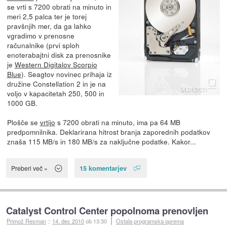
se vrti s 7200 obrati na minuto in
meri 2,5 palca ter je torej
pravšnjih mer, da ga lahko
vgradimo v prenosne
računalnike (prvi sploh
enoterabajtni disk za prenosnike
je
Western Digitalov Scorpio
Blue
). Seagtov novinec prihaja iz
družine Constellation 2 in je na
voljo v kapacitetah 250, 500 in
1000 GB.
Plošče se
vrtijo
s 7200 obrati na minuto, ima pa 64 MB
predpomnilnika. Deklarirana hitrost branja zaporednih podatkov
znaša 115 MB/s in 180 MB/s za naključne podatke. Kakor...
15 komentarjev
Preberi več »
Catalyst Control Center popolnoma prenovljen
Primož Resman
::
14. dec 2010
ob 13:30
Ostala programska oprema