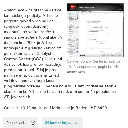
- Za grafične kartice
AnandTech
kanadskega podjetja ATI se je
pogosto govorilo, da so kot
(angleški dvonadstropni)
avtobusi - so velike, rdeče in
imajo slabe
(gonilnike). V
šoferje
daljnem letu 2004 je ATI za
upravljanje z grafično kartico oz.
gonilnikom splavil Catalyst
Control Center (CCC), ki je z leti
Catalyst Control Center iz različice
doživel obilico prenov, nazadnje
10.12 v naprednem pogledu
vir:
pred letom in pol. Zdaj je pred
AnandTech
nami še ena, očitno ena izmed
večjih v zgodovini tega kosa
programske opreme. Obenem bo AMD s tem izbrisal še zadnje
sledi znamke ATI, saj je bil stari nadzorni center še popolnoma
ATI-jev izdelek.
Gonilniki 10.12 so tik pred izidom serije Radeon HD 6900...
24 komentarjev
Preberi več »