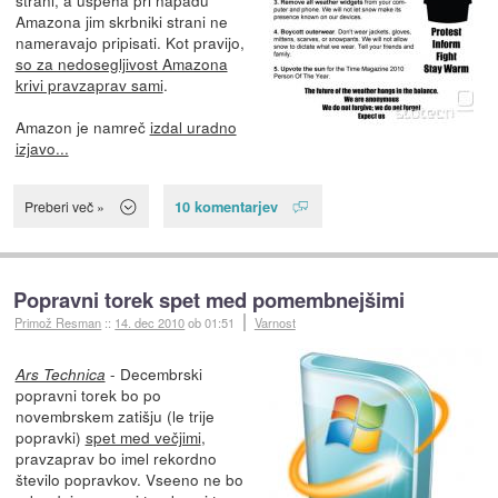
Amazona jim skrbniki strani ne
nameravajo pripisati. Kot pravijo,
so za nedosegljivost Amazona
krivi pravzaprav sami
.
Amazon je namreč
izdal uradno
izjavo...
10 komentarjev
Preberi več »
Popravni torek spet med pomembnejšimi
Primož Resman
::
14. dec 2010
ob 01:51
Varnost
- Decembrski
Ars Technica
popravni torek bo po
novembrskem zatišju (le trije
popravki)
spet med večjimi
,
pravzaprav bo imel rekordno
število popravkov. Vseeno ne bo