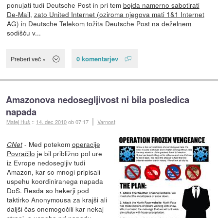
ponujati tudi Deutsche Post in pri tem
bojda namerno sabotirati
De-Mail
,
zato United Internet (oziroma njegova mati 1&1 Internet
AG) in Deutsche Telekom tožita Deutsche Post
na deželnem
sodišču v...
0 komentarjev
Preberi več »
Amazonova nedosegljivost ni bila posledica
napada
Matej Huš
::
14. dec 2010
ob 07:17
Varnost
- Med potekom
operacije
CNet
Povračilo
je bil približno pol ure
iz Evrope nedosegljiv tudi
Amazon, kar so mnogi pripisali
uspehu koordiniranega napada
DoS. Resda so hekerji pod
taktirko Anonymousa za krajši ali
daljši čas onemogočili kar nekaj
strani, a uspeha pri napadu