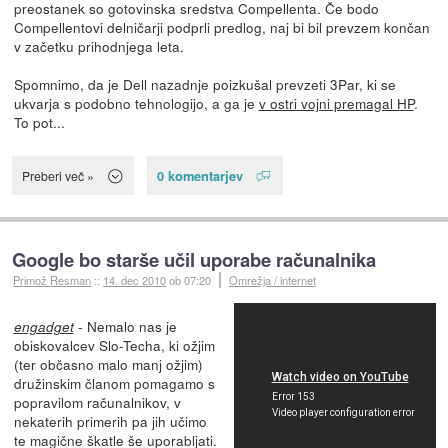
preostanek so gotovinska sredstva Compellenta. Če bodo
Compellentovi delničarji podprli predlog, naj bi bil prevzem končan
v začetku prihodnjega leta.
Spomnimo, da je Dell nazadnje poizkušal prevzeti 3Par, ki se
ukvarja s podobno tehnologijo, a ga je
v ostri vojni premagal HP
.
To pot...
0 komentarjev
Preberi več »
Google bo starše učil uporabe računalnika
Primož Resman
::
14. dec 2010
ob 07:20
Omrežja / internet
- Nemalo nas je
engadget
obiskovalcev Slo-Techa, ki ožjim
(ter občasno malo manj ožjim)
družinskim članom pomagamo s
popravilom računalnikov, v
nekaterih primerih pa jih učimo
te magične škatle še uporabljati.