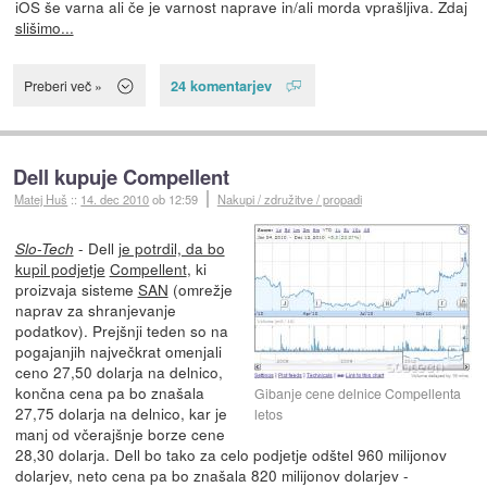
iOS še varna ali če je varnost naprave in/ali morda vprašljiva. Zdaj
slišimo...
24 komentarjev
Preberi več »
Dell kupuje Compellent
Matej Huš
::
14. dec 2010
ob 12:59
Nakupi / združitve / propadi
- Dell
je potrdil, da bo
Slo-Tech
kupil podjetje
Compellent
, ki
proizvaja sisteme
SAN
(omrežje
naprav za shranjevanje
podatkov). Prejšnji teden so na
pogajanjih največkrat omenjali
ceno 27,50 dolarja na delnico,
končna cena pa bo znašala
Gibanje cene delnice Compellenta
27,75 dolarja na delnico, kar je
letos
manj od včerajšnje borze cene
28,30 dolarja. Dell bo tako za celo podjetje odštel 960 milijonov
dolarjev, neto cena pa bo znašala 820 milijonov dolarjev -