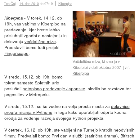
Tea Čaj
::
14. dec 2010
ob 07:19
Kiberpipa
- V torek, 14.12. ob
Kiberpipa
19h, vas vabimo v Kiberpipo na
predavanje, kjer boste lahko
prisluhnili zgodbi o nastajanju in
delovanju
večdotične mize
.
Predstavili bomo tudi projekt
Fingerscape
.
Večdotična miza, ki smo jo v
Kiberpipi videli oktobra 2007
vir:
Kiberpipa
V sredo, 15.12. ob 19h, bomo
tokrat namesto Spletnih uric
poslušali
potopisno predavanje Japonske
, sledila bo razstava ter
pogostitev v Metropolu.
V sredo, 15.12., so še vedno na voljo prosta mesta za
delavnico
programiranja v Pythonu
in tega kako uporabljati odprto kodna
orodja za vodenje razvoja svojega Python projekta.
V četrtek, 16.12. ob 19h, ste vabljeni na
Turnejo kratkih neodvisnih
filmov
. Predvajali bomo: Prvi dan v službi (satirična drama), Bititsch