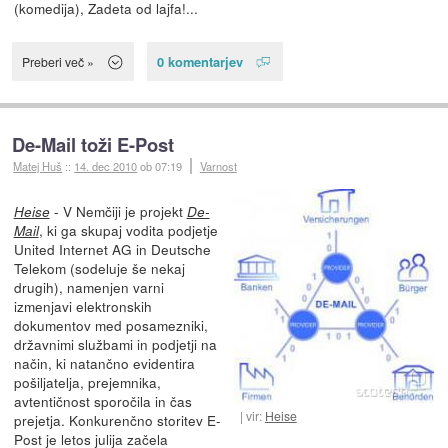
(komedija), Zadeta od lajfa!...
0 komentarjev
Preberi več »
De-Mail toži E-Post
Matej Huš
::
14. dec 2010
ob 07:19
Varnost
- V Nemčiji je projekt
Heise
De-
, ki ga skupaj vodita podjetje
Mail
United Internet AG in Deutsche
Telekom (sodeluje še nekaj
drugih), namenjen varni
izmenjavi elektronskih
dokumentov med posamezniki,
državnimi službami in podjetji na
način, ki natančno evidentira
pošiljatelja, prejemnika,
avtentičnost sporočila in čas
vir:
Heise
prejetja. Konkurenčno storitev E-
Post je letos julija začela