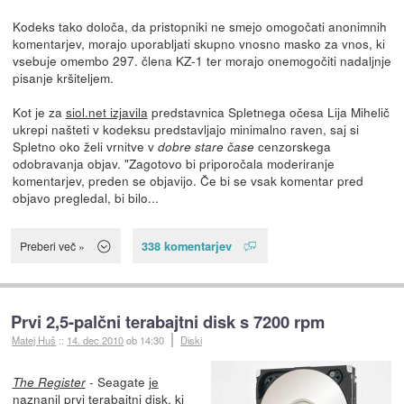
Kodeks tako določa, da pristopniki ne smejo omogočati anonimnih
komentarjev, morajo uporabljati skupno vnosno masko za vnos, ki
vsebuje omembo 297. člena KZ-1 ter morajo onemogočiti nadaljnje
pisanje kršiteljem.
Kot je za
siol.net izjavila
predstavnica Spletnega očesa Lija Mihelič
ukrepi našteti v kodeksu predstavljajo minimalno raven, saj si
Spletno oko želi vrnitve v
cenzorskega
dobre stare čase
odobravanja objav. "Zagotovo bi priporočala moderiranje
komentarjev, preden se objavijo. Če bi se vsak komentar pred
objavo pregledal, bi bilo...
338 komentarjev
Preberi več »
Prvi 2,5-palčni terabajtni disk s 7200 rpm
Matej Huš
::
14. dec 2010
ob 14:30
Diski
- Seagate
je
The Register
naznanil
prvi terabajtni disk, ki