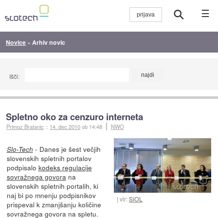
☰
Novice
»
Arhiv novic
Išči:
Spletno oko za cenzuro interneta
Primoz Bratanic
::
14. dec 2010
ob 14:48
NWO
- Danes je šest večjih
Slo-Tech
slovenskih spletnih portalov
podpisalo
kodeks regulacije
sovražnega govora
na
slovenskih spletnih portalih, ki
naj bi po mnenju podpisnikov
vir:
SiOL
prispeval k zmanjšanju količine
sovražnega govora na spletu.