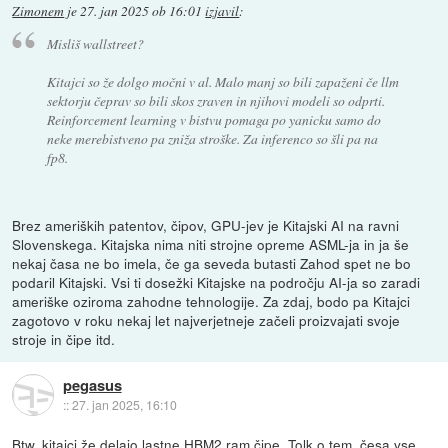
Zimonem
je
27. jan 2025 ob 16:01
izjavil
:
Misliš wallstreet?
Kitajci so že dolgo močni v al. Malo manj so bili zapaženi če llm
sektorju čeprav so bili skos zraven in njihovi modeli so odprti.
Reinforcement learning v bistvu pomaga po yanicku samo do
neke merebistveno pa zniža stroške. Za inferenco so šli pa na
fp8.
Brez ameriških patentov, čipov, GPU-jev je Kitajski AI na ravni
Slovenskega. Kitajska nima niti strojne opreme ASML-ja in ja še
nekaj časa ne bo imela, če ga seveda butasti Zahod spet ne bo
podaril Kitajski. Vsi ti dosežki Kitajske na področju AI-ja so zaradi
ameriške oziroma zahodne tehnologije. Za zdaj, bodo pa Kitajci
zagotovo v roku nekaj let najverjetneje začeli proizvajati svoje
stroje in čipe itd.
pegasus
::
27. jan 2025, 16:10
Btw, kitajci že delajo lastne HBM2 ram čipe. Tolk o tem, česa vse