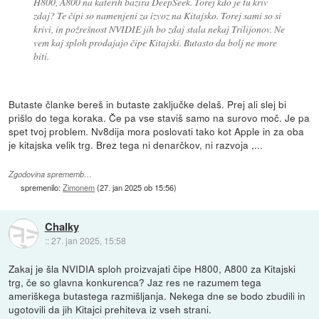
H800, A800 na katerih bazira DeepSeek. Torej kdo je tu kriv
zdaj? Te čipi so namenjeni za izvoz na Kitajsko. Torej sami so si
krivi, in požrešnost NVIDIE jih bo zdaj stala nekaj Trilijonov. Ne
vem kaj sploh prodajajo čipe Kitajski. Butasto da bolj ne more
biti.
Butaste članke bereš in butaste zaključke delaš. Prej ali slej bi
prišlo do tega koraka. Če pa vse staviš samo na surovo moč. Je pa
spet tvoj problem. Nv8dija mora poslovati tako kot Apple in za oba
je kitajska velik trg. Brez tega ni denarčkov, ni razvoja ,...
Zgodovina sprememb…
spremenilo:
Zimonem
(
27. jan 2025 ob 15:56
)
Chalky
::
27. jan 2025, 15:58
Zakaj je šla NVIDIA sploh proizvajati čipe H800, A800 za Kitajski
trg, če so glavna konkurenca? Jaz res ne razumem tega
ameriškega butastega razmišljanja. Nekega dne se bodo zbudili in
ugotovili da jih Kitajci prehiteva iz vseh strani.