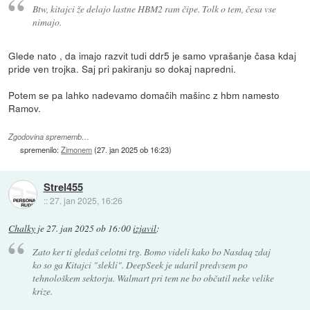
Btw, kitajci že delajo lastne HBM2 ram čipe. Tolk o tem, česa vse
nimajo.
Glede nato , da imajo razvit tudi ddr5 je samo vprašanje časa kdaj
pride ven trojka. Saj pri pakiranju so dokaj napredni.
Potem se pa lahko nadevamo domačih mašinc z hbm namesto
Ramov.
Zgodovina sprememb…
spremenilo:
Zimonem
(
27. jan 2025 ob 16:23
)
Strel455
::
27. jan 2025, 16:26
Chalky
je
27. jan 2025 ob 16:00
izjavil
:
Zato ker ti gledaš celotni trg. Bomo videli kako bo Nasdaq zdaj
ko so ga Kitajci "slekli". DeepSeek je udaril predvsem po
tehnološkem sektorju. Walmart pri tem ne bo občutil neke velike
krize.