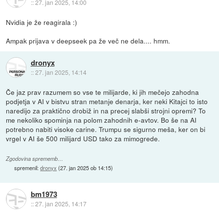
::
27. jan 2025, 14:00
Nvidia je že reagirala :)
Ampak prijava v deepseek pa že več ne dela.... hmm.
dronyx
::
27. jan 2025, 14:14
Če jaz prav razumem so vse te milijarde, ki jih mečejo zahodna
podjetja v AI v bistvu stran metanje denarja, ker neki Kitajci to isto
naredijo za praktično drobiž in na precej slabši strojni opremi? To
me nekoliko spominja na polom zahodnih e-avtov. Bo še na AI
potrebno nabiti visoke carine. Trumpu se sigurno meša, ker on bi
vrgel v AI še 500 milijard USD tako za mimogrede.
Zgodovina sprememb…
spremenil:
dronyx
(
27. jan 2025 ob 14:15
)
bm1973
::
27. jan 2025, 14:17