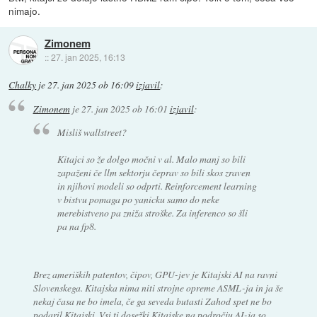
nimajo.
Zimonem
::
27. jan 2025, 16:13
Chalky
je
27. jan 2025 ob 16:09
izjavil
:
Zimonem
je
27. jan 2025 ob 16:01
izjavil
:
Misliš wallstreet?
Kitajci so že dolgo močni v al. Malo manj so bili
zapaženi če llm sektorju čeprav so bili skos zraven
in njihovi modeli so odprti. Reinforcement learning
v bistvu pomaga po yanicku samo do neke
merebistveno pa zniža stroške. Za inferenco so šli
pa na fp8.
Brez ameriških patentov, čipov, GPU-jev je Kitajski AI na ravni
Slovenskega. Kitajska nima niti strojne opreme ASML-ja in ja še
nekaj časa ne bo imela, če ga seveda butasti Zahod spet ne bo
podaril Kitajski. Vsi ti dosežki Kitajske na področju AI-ja so