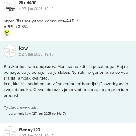
Strel455
::
27. jan 2025, 18:42
https://finance.yahoo.com/quote/AAPL/
APPL +3.3%
kow
::
27. jan 2025, 19:16
Pravkar testiram deepseek. Meni se ne zdi nic posebnega. Kaj mi
pomaga, ce je cenejsi, ce je slabsi. Ne rabimo generiranja se vec
sranja, ampak kvaliteto.
Imo, kitajci - podobno kot z "neverjetnimi baterijami", overhypeajo
svoje dosezke. Glavni dosezek je se vedno cena, ne pa premium
produkt.
Zgodovina sprememb…
spremenil:
kow
(
27. jan 2025 ob 19:17
)
Benny123
::
27. jan 2025, 19:47