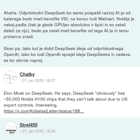
Ahaha. Odprtokodni DeepSeek bo samo pospešil razvoj AI-ja od
katerega bodo imeli benefite VSI, na koncu tudi Walmart. Nvidija je
nekaj padla (itak je glede GPUjev absolutno v špici in so ostali
daleč za njo), bodo pa ostali imeli benefite od tega AI-ja in temu
primerno zrasli.
Sicer pa, tako kot je dobil DeepSeek ideje od odprtokodnega
OpenAI, tako bo tudi OpenAI sprejel ideje DeepSeeka in zadeva
se bo obrnla naprej.
Chalky
::
27. jan 2025, 16:27
Elon Musk on DeepSeek: He says, DeepSeek "obviously" has
~50,000 Nvidia H100 chips that they can't talk about due to US
export controls. Interesting.
https://x.com/KobeissiLetter/status/188...
Strel455
::
27. jan 2025, 16:34