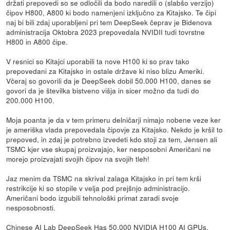
držati prepovedi so se odločili da bodo naredili o (slabšo verzijo)
čipov H800, A800 ki bodo namenjeni izključno za Kitajsko. Te čipi
naj bi bili zdaj uporabljeni pri tem DeepSeek čeprav je Bidenova
administracija Oktobra 2023 prepovedala NVIDII tudi tovrstne
H800 in A800 čipe.
V resnici so Kitajci uporabili ta nove H100 ki so prav tako
prepovedani za Kitajsko in ostale države ki niso blizu Ameriki.
Včeraj so govorili da je DeepSeek dobil 50.000 H100, danes se
govori da je številka bistveno višja in sicer možno da tudi do
200.000 H100.
Moja poanta je da v tem primeru delničarji nimajo nobene veze ker
je ameriška vlada prepovedala čipovje za Kitajsko. Nekdo je kršil to
prepoved, in zdaj je potrebno izvedeti kdo stoji za tem, Jensen ali
TSMC kjer vse skupaj proizvajajo, ker nesposobni Američani ne
morejo proizvajati svojih čipov na svojih tleh!
Jaz menim da TSMC na skrival zalaga Kitajsko in pri tem krši
restrikcije ki so stopile v velja pod prejšnjo administracijo.
Američani bodo izgubili tehnološki primat zaradi svoje
nesposobnosti.
Chinese AI Lab DeepSeek Has 50,000 NVIDIA H100 AI GPUs,