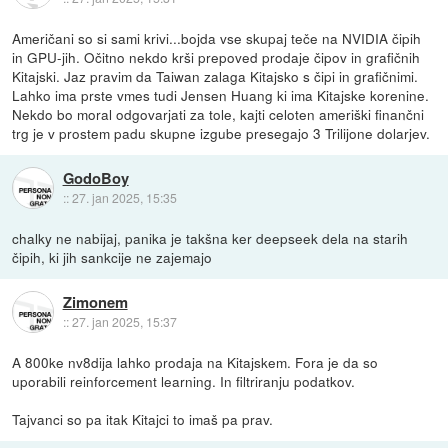
Američani so si sami krivi...bojda vse skupaj teče na NVIDIA čipih
in GPU-jih. Očitno nekdo krši prepoved prodaje čipov in grafičnih
Kitajski. Jaz pravim da Taiwan zalaga Kitajsko s čipi in grafičnimi.
Lahko ima prste vmes tudi Jensen Huang ki ima Kitajske korenine.
Nekdo bo moral odgovarjati za tole, kajti celoten ameriški finančni
trg je v prostem padu skupne izgube presegajo 3 Trilijone dolarjev.
GodoBoy
::
27. jan 2025, 15:35
chalky ne nabijaj, panika je takšna ker deepseek dela na starih
čipih, ki jih sankcije ne zajemajo
Zimonem
::
27. jan 2025, 15:37
A 800ke nv8dija lahko prodaja na Kitajskem. Fora je da so
uporabili reinforcement learning. In filtriranju podatkov.
Tajvanci so pa itak Kitajci to imaš pa prav.