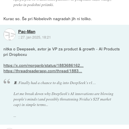
preko in podobni priimki.
Kurac so. Še pri Nobelovih nagradah jih ni toliko.
Pac-Man
::
27. jan 2025, 18:21
nitka o Deepseek, avtor je VP za product & growth - AI Products
pri Dropboxu
https://x.com/morganb/status/1883686162...
https://threadreaderapp.com/thread/1883...
🧵 Finally had a chance to dig into DeepSeek’s r1…
Let me break down why DeepSeek's AI innovations are blowing
people's minds (and possibly threatening Nvidia's $2T market
cap) in simple terms...
...