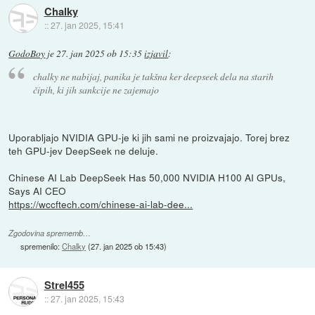
Chalky
::
27. jan 2025, 15:41
GodoBoy
je
27. jan 2025 ob 15:35
izjavil
:
chalky ne nabijaj, panika je takšna ker deepseek dela na starih
čipih, ki jih sankcije ne zajemajo
Uporabljajo NVIDIA GPU-je ki jih sami ne proizvajajo. Torej brez
teh GPU-jev DeepSeek ne deluje.
Chinese AI Lab DeepSeek Has 50,000 NVIDIA H100 AI GPUs,
Says AI CEO
https://wccftech.com/chinese-ai-lab-dee...
Zgodovina sprememb…
spremenilo:
Chalky
(
27. jan 2025 ob 15:43
)
Strel455
::
27. jan 2025, 15:43