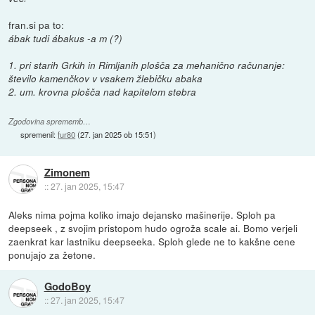
fran.si pa to:
ábak tudi ábakus -a m (?)
1. pri starih Grkih in Rimljanih plošča za mehanično računanje:
število kamenčkov v vsakem žlebičku abaka
2. um. krovna plošča nad kapitelom stebra
Zgodovina sprememb…
spremenil:
fur80
(
27. jan 2025 ob 15:51
)
Zimonem
::
27. jan 2025, 15:47
Aleks nima pojma koliko imajo dejansko mašinerije. Sploh pa
deepseek , z svojim pristopom hudo ogroža scale ai. Bomo verjeli
zaenkrat kar lastniku deepseeka. Sploh glede ne to kakšne cene
ponujajo za žetone.
GodoBoy
::
27. jan 2025, 15:47