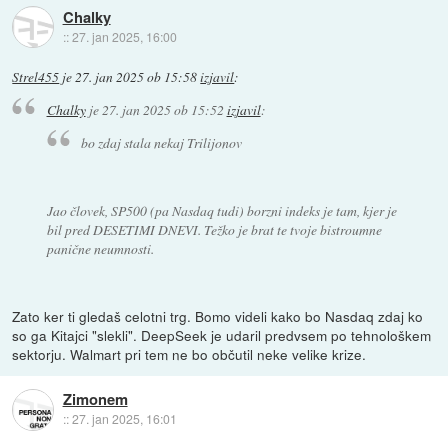
Chalky
::
27. jan 2025, 16:00
Strel455
je
27. jan 2025 ob 15:58
izjavil
:
Chalky
je
27. jan 2025 ob 15:52
izjavil
:
bo zdaj stala nekaj Trilijonov
Jao človek, SP500 (pa Nasdaq tudi) borzni indeks je tam, kjer je
bil pred DESETIMI DNEVI. Težko je brat te tvoje bistroumne
panične neumnosti.
Zato ker ti gledaš celotni trg. Bomo videli kako bo Nasdaq zdaj ko
so ga Kitajci "slekli". DeepSeek je udaril predvsem po tehnološkem
sektorju. Walmart pri tem ne bo občutil neke velike krize.
Zimonem
::
27. jan 2025, 16:01