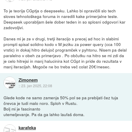
To je teorija CGptja o deepseeku. Lahko bi opravičili slo tech
sloves tehnološkega foruma in naredili kake primerjalne teste.
Deepseek uporabljam šele dober teden in so splosni odgovori kar
zadovoljivi.
Danes mi je ze v drugi, tretji iteracijo s precej ad hoc in slabimi
prompti spisal solidno kodo v M jeziku za power query (cca 100
vrstic) in dokaj hitro delujoč programček v pyhtonu. Nisem pa delal
paralelno v obeh za primerjavo . Po občutku na hitro se mi zdi da
je celo hitrejsi in manj halucinira kot CGpt in pride do rezultata v
manj iteracijah. Mogoče ne bo treba več colat 20€/mesec.
Zimonem
::
23. jan 2025, 22:08
Glede kode ne samo zamenja 50% pol se pa prebijati čez tuja
črevca je tudi malo noro. Sploh v Rustu.
Bolj mi je fascinanto
utemeljevanje. Pa da ga lahko laufaš doma.
karafeka