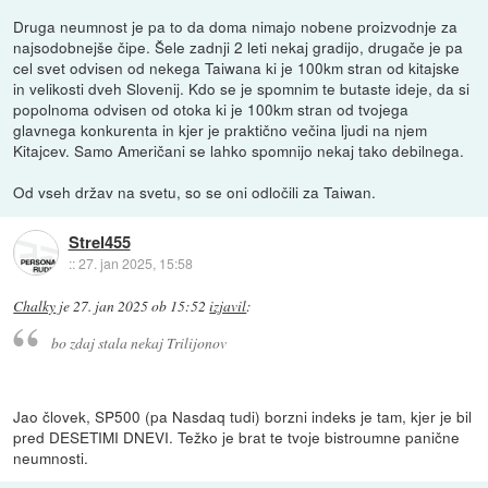
Druga neumnost je pa to da doma nimajo nobene proizvodnje za
najsodobnejše čipe. Šele zadnji 2 leti nekaj gradijo, drugače je pa
cel svet odvisen od nekega Taiwana ki je 100km stran od kitajske
in velikosti dveh Slovenij. Kdo se je spomnim te butaste ideje, da si
popolnoma odvisen od otoka ki je 100km stran od tvojega
glavnega konkurenta in kjer je praktično večina ljudi na njem
Kitajcev. Samo Američani se lahko spomnijo nekaj tako debilnega.
Od vseh držav na svetu, so se oni odločili za Taiwan.
Strel455
::
27. jan 2025, 15:58
Chalky
je
27. jan 2025 ob 15:52
izjavil
:
bo zdaj stala nekaj Trilijonov
Jao človek, SP500 (pa Nasdaq tudi) borzni indeks je tam, kjer je bil
pred DESETIMI DNEVI. Težko je brat te tvoje bistroumne panične
neumnosti.