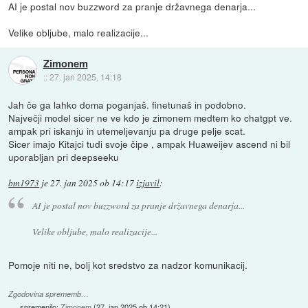
AI je postal nov buzzword za pranje državnega denarja...
Velike obljube, malo realizacije...
Zimonem
::
27. jan 2025, 14:18
Jah če ga lahko doma poganjaš. finetunaš in podobno.
Največji model sicer ne ve kdo je zimonem medtem ko chatgpt ve.
ampak pri iskanju in utemeljevanju pa druge pelje scat.
Sicer imajo Kitajci tudi svoje čipe , ampak Huaweijev ascend ni bil
uporabljan pri deepseeku
bm1973
je
27. jan 2025 ob 14:17
izjavil
:
AI je postal nov buzzword za pranje državnega denarja...
Velike obljube, malo realizacije...
Pomoje niti ne, bolj kot sredstvo za nadzor komunikacij.
Zgodovina sprememb…
spremenilo:
Zimonem
(
27. jan 2025 ob 14:21
)