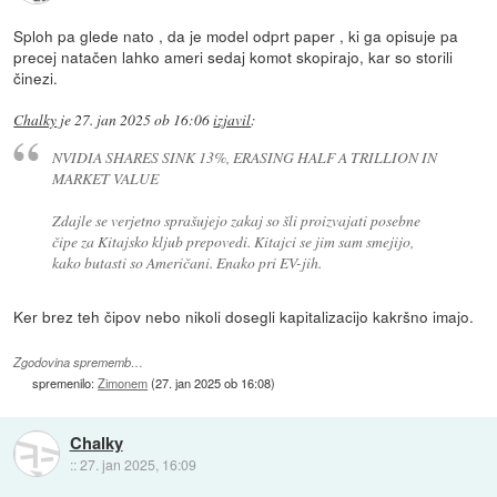
Sploh pa glede nato , da je model odprt paper , ki ga opisuje pa
precej natačen lahko ameri sedaj komot skopirajo, kar so storili
činezi.
Chalky
je
27. jan 2025 ob 16:06
izjavil
:
NVIDIA SHARES SINK 13%, ERASING HALF A TRILLION IN
MARKET VALUE
Zdajle se verjetno sprašujejo zakaj so šli proizvajati posebne
čipe za Kitajsko kljub prepovedi. Kitajci se jim sam smejijo,
kako butasti so Američani. Enako pri EV-jih.
Ker brez teh čipov nebo nikoli dosegli kapitalizacijo kakršno imajo.
Zgodovina sprememb…
spremenilo:
Zimonem
(
27. jan 2025 ob 16:08
)
Chalky
::
27. jan 2025, 16:09