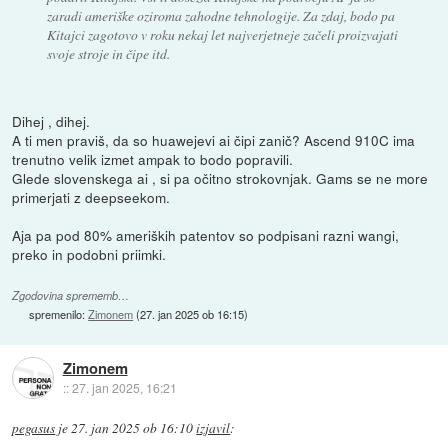
zaradi ameriške oziroma zahodne tehnologije. Za zdaj, bodo pa
Kitajci zagotovo v roku nekaj let najverjetneje začeli proizvajati
svoje stroje in čipe itd.
Dihej , dihej.
A ti men praviš, da so huawejevi ai čipi zanič? Ascend 910C ima
trenutno velik izmet ampak to bodo popravili.
Glede slovenskega ai , si pa očitno strokovnjak. Gams se ne more
primerjati z deepseekom.
Aja pa pod 80% ameriških patentov so podpisani razni wangi,
preko in podobni priimki.
Zgodovina sprememb…
spremenilo:
Zimonem
(
27. jan 2025 ob 16:15
)
Zimonem
::
27. jan 2025, 16:21
pegasus
je
27. jan 2025 ob 16:10
izjavil
: