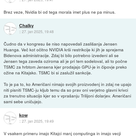
Brez veze, Nvidia bi od tega morala imet plus ne pa minus.
Chalky
::
27. jan 2025, 19:48
Čudno da v kongresu še niso napovedali zaslišanja Jensen
Huanga. Več kot očitno NVIDIA krši restrikcije ki jih je sprejema
Bidenova administracije. Zdaj bi bilo potrebno izvedeni ali se
Jensen tega zaveda oziroma ali je pri tem sodeloval, ali to počne
TSMC za hrbtom Jensena kjer prodajajo GPU-je in čipovje preko
ožine na Kitajsko. TSMC bi si zaslužil sankcije.
To je pa to, ko Američani nimajo svojih proizvodenj in zdaj ne upajo
niti pisniti TSMC-ju kljub temu da so prav oni verjetno glavni krivci
za trenutno situacijo kjer so v vprašanju Trilijoni dolarjev. Američani
sami sebe uničujejo.
kow
::
27. jan 2025, 19:49
V vsakem primeru imajo Kitajci manj computinga in imajo vecji