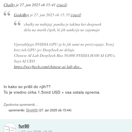
Chalky
je
27. jan 2025 ob 15:41
izjavil
:
GodoBoy
je
27. jan 2025 ob 15:35
izjavil
:
chalky ne nabijaj, panika je takšna ker deepseek
dela na starih čipih, ki jih sankcije ne zajemajo
Uporabljajo NVIDIA GPU-je ki jih sami ne proizvajajo. Torej
brez teh GPU-jev DeepSeek ne deluje.
Chinese AI Lab DeepSeek Has 50,000 NVIDIA H100 AI GPUs,
Says AI CEO
https://wccftech.com/chinese-ai-lab-dee...
In kako so prišli do njih??
To je vredno cirka 1.5mrd USD + vsa ostala oprema.
Zgodovina sprememb…
spremenilo:
Strel455
(
27. jan 2025 ob 15:44
)
fur80
::
27. jan 2025, 15:45