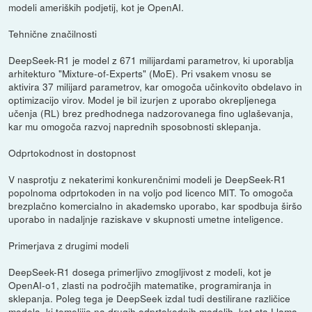
modeli ameriških podjetij, kot je OpenAI.
Tehnične značilnosti
DeepSeek-R1 je model z 671 milijardami parametrov, ki uporablja
arhitekturo "Mixture-of-Experts" (MoE). Pri vsakem vnosu se
aktivira 37 milijard parametrov, kar omogoča učinkovito obdelavo in
optimizacijo virov. Model je bil izurjen z uporabo okrepljenega
učenja (RL) brez predhodnega nadzorovanega fino uglaševanja,
kar mu omogoča razvoj naprednih sposobnosti sklepanja.
Odprtokodnost in dostopnost
V nasprotju z nekaterimi konkurenčnimi modeli je DeepSeek-R1
popolnoma odprtokoden in na voljo pod licenco MIT. To omogoča
brezplačno komercialno in akademsko uporabo, kar spodbuja širšo
uporabo in nadaljnje raziskave v skupnosti umetne inteligence.
Primerjava z drugimi modeli
DeepSeek-R1 dosega primerljivo zmogljivost z modeli, kot je
OpenAI-o1, zlasti na področjih matematike, programiranja in
sklepanja. Poleg tega je DeepSeek izdal tudi destilirane različice
modela, ki temeljijo na drugih odprtokodnih modelih, kot sta Llama