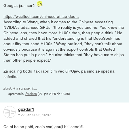
Googla, ja... sorči
https://wccftech.com/chinese-ai-lab-dee...
According to Wang, when it comes to the Chinese accessing
NVIDIA's advanced GPUs, "the reality is yes and no. You know the
Chinese labs, they have more H100s than, than people think." He
added and shared that his "understanding is that DeepSeek has
about fifty thousand H100s." Wang outlined, "they can't talk about
obviously because it is against the export controls that United
States has put in place." He also thinks that "they have more chips
than other people expect."
Za scaling bodo itak rabili čim več GPUjev, pa smo že spet na
začetku.
Zgodovina sprememb…
spremenilo:
Strel455
(
27. jan 2025 ob 16:35
)
gozdar1
::
27. jan 2025, 16:37
Če ai balon poči, znajo vsaj gpuji biti cenejši.