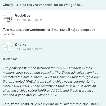
Chalky, ;)). ti pa res vse verjameš kar en Wang reče...
GodoBoy
::
27. jan 2025, 15:52
Tale
https://x.com/wordgrammer
ti mal razloži kaj so deepseek
naredili.
Chalky
::
27. jan 2025, 15:52
Iz članka:
The primary difference between the two GPU models is their
memory clock speed and capacity. The Biden administration had
restricted the sale of these GPUs to China in 2022 through a rule
that prevented NVIDIA from selling chips vastly superior to the
older A100 GPUs. These restrictions forced NVIDIA to develop
alternative chips called H800 and A800, and these were also
banned a year later in October 2023.
Torej zaradi restrikcij je šla NVIDIA delati alternativne čipe H800,