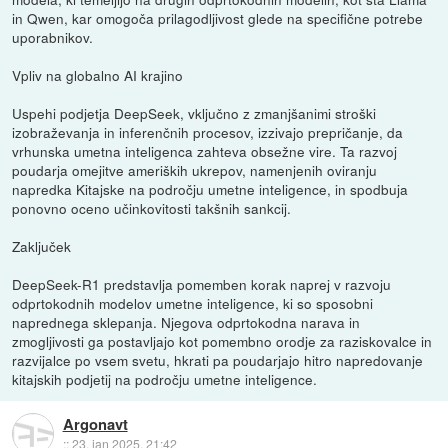
in Qwen, kar omogoča prilagodljivost glede na specifične potrebe
uporabnikov.
Vpliv na globalno AI krajino
Uspehi podjetja DeepSeek, vključno z zmanjšanimi stroški
izobraževanja in inferenčnih procesov, izzivajo prepričanje, da
vrhunska umetna inteligenca zahteva obsežne vire. Ta razvoj
poudarja omejitve ameriških ukrepov, namenjenih oviranju
napredka Kitajske na področju umetne inteligence, in spodbuja
ponovno oceno učinkovitosti takšnih sankcij.
Zaključek
DeepSeek-R1 predstavlja pomemben korak naprej v razvoju
odprtokodnih modelov umetne inteligence, ki so sposobni
naprednega sklepanja. Njegova odprtokodna narava in
zmogljivosti ga postavljajo kot pomembno orodje za raziskovalce in
razvijalce po vsem svetu, hkrati pa poudarjajo hitro napredovanje
kitajskih podjetij na področju umetne inteligence.
Argonavt
::
23. jan 2025, 21:42