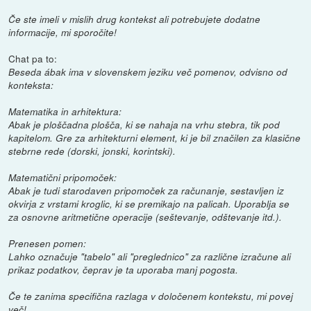
Če ste imeli v mislih drug kontekst ali potrebujete dodatne
informacije, mi sporočite!
Chat pa to:
Beseda ábak ima v slovenskem jeziku več pomenov, odvisno od
konteksta:
Matematika in arhitektura:
Abak je ploščadna plošča, ki se nahaja na vrhu stebra, tik pod
kapitelom. Gre za arhitekturni element, ki je bil značilen za klasične
stebrne rede (dorski, jonski, korintski).
Matematični pripomoček:
Abak je tudi starodaven pripomoček za računanje, sestavljen iz
okvirja z vrstami kroglic, ki se premikajo na palicah. Uporablja se
za osnovne aritmetične operacije (seštevanje, odštevanje itd.).
Prenesen pomen:
Lahko označuje "tabelo" ali "preglednico" za različne izračune ali
prikaz podatkov, čeprav je ta uporaba manj pogosta.
Če te zanima specifična razlaga v določenem kontekstu, mi povej
več!