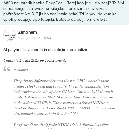
A800 na katerih bazira DeepSeek. Torej kdo je tu kriv zdaj? Te čipi
so namenjeni za izvoz na Kitajsko. Torej sami so si krivi, in
požrešnost NVIDIE jih bo zdaj stala nekaj Trilijonov. Ne vem kaj
sploh prodajajo čipe Kitajski. Butasto da bolj ne more biti.
Zimonem
::
27. jan 2025, 15:53
Al pa yannic kilcher je imel zadnjič eno analizo.
Chalky
je
27. jan 2025 ob 15:52
izjavil
:
Iz članka:
The primary difference between the two GPU models is their
memory clock speed and capacity. The Biden administration
had restricted the sale of these GPUs to China in 2022 through
a rule that prevented NVIDIA from selling chips vastly superior
to the older A100 GPUs. These restrictions forced NVIDIA to
develop alternative chips called H800 and A800, and these were
also banned a year later in October 2023.
Torej zaradi restrikcij je šla NVIDIA delati alternativne čipe