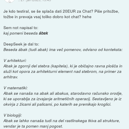
Je kdo testiral, se še splača dati 20EUR za Chat? Piše pritožbe,
tožbe in prevaja vsaj toliko dobro kot chat? hehe
Sem not napisal to:
kaj pomeni beseda
ábak
DeepSeek je dal to:
Beseda ábak (tudi abak) ima več pomenov, odvisno od konteksta:
V arhitekturi:
Abak je zgornji del stebra (kapitela), ki je običajno ravna plošča in
služi kot opora za arhitekturni element nad stebrom, na primer za
arhitrav.
V matematiki:
Abak se nanaša na abak ali abakus, starodavno računsko orodje,
ki se uporablja za izvajanje aritmetičnih operacij. Sestavljeno je iz
okvirja z žicami ali palicami, po katerih se premikajo kroglici.
V biologiji:
Abak se lahko nanaša tudi na del rastlinskega tkiva ali strukture,
vendar je ta pomen manj pogost.