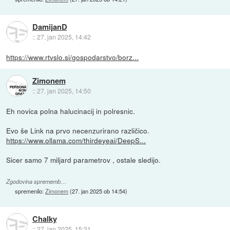
DamijanD
::
27. jan 2025, 14:42
https://www.rtvslo.si/gospodarstvo/borz...
Zimonem
::
27. jan 2025, 14:50
Eh novica polna halucinacij in polresnic.
Evo še Link na prvo necenzurirano različico.
https://www.ollama.com/thirdeyeai/DeepS...
Sicer samo 7 miljard parametrov , ostale sledijo.
Zgodovina sprememb…
spremenilo:
Zimonem
(
27. jan 2025 ob 14:54
)
Chalky
::
27. jan 2025, 15:31