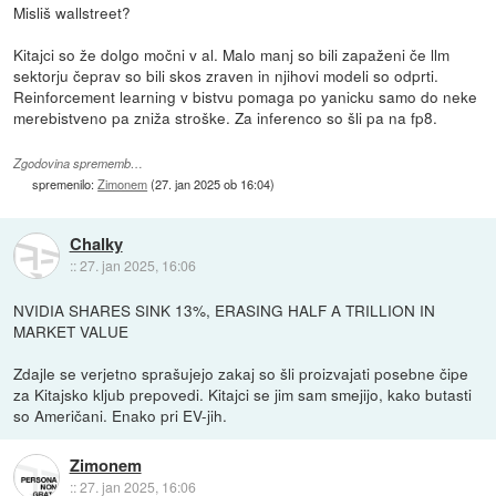
Misliš wallstreet?
Kitajci so že dolgo močni v al. Malo manj so bili zapaženi če llm
sektorju čeprav so bili skos zraven in njihovi modeli so odprti.
Reinforcement learning v bistvu pomaga po yanicku samo do neke
merebistveno pa zniža stroške. Za inferenco so šli pa na fp8.
Zgodovina sprememb…
spremenilo:
Zimonem
(
27. jan 2025 ob 16:04
)
Chalky
::
27. jan 2025, 16:06
NVIDIA SHARES SINK 13%, ERASING HALF A TRILLION IN
MARKET VALUE
Zdajle se verjetno sprašujejo zakaj so šli proizvajati posebne čipe
za Kitajsko kljub prepovedi. Kitajci se jim sam smejijo, kako butasti
so Američani. Enako pri EV-jih.
Zimonem
::
27. jan 2025, 16:06