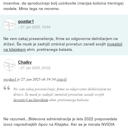
incentive, da sproducirajo bolj ucinkovite (manjsa kolicina treninga)
modele. Mimo tega ne moremo.
gozdar1
::
27. jan 2025, 19:54
Ne vem zakaj presenečenje, firme so odgovorne delničarjem ne
državi. Še musk je zadnjič zminiral proračun zaradi svojih
investicij
na kitajskem
ahm. pretiranega balasta.
Chalky
::
27. jan 2025, 20:02
gozdar1
je
27. jan 2025 ob 19:54
izjavil
:
Ne vem zakaj presenečenje, firme so odgovorne delničarjem ne
državi. Še musk je zadnjič zminiral proračun zaradi svojih
investicij na kitajskem
ahm. pretiranega balasta.
Ne razumeš...Bidenova administracija je leta 2022 prepovedala
izvoz naprednejših čipov na Kitajsko. Ker se je morala NVIDIA