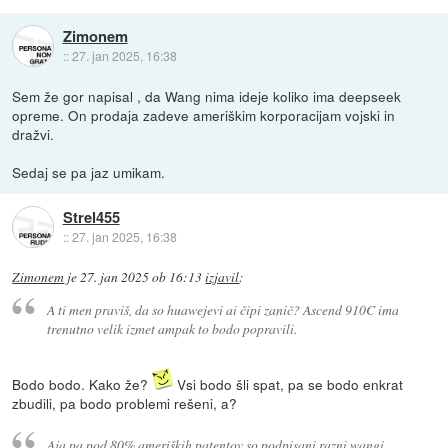
Zimonem
::
27. jan 2025, 16:38
Sem že gor napisal , da Wang nima ideje koliko ima deepseek
opreme. On prodaja zadeve ameriškim korporacijam vojski in
dražvi.
Sedaj se pa jaz umikam.
Strel455
::
27. jan 2025, 16:38
Zimonem
je
27. jan 2025 ob 16:13
izjavil
:
A ti men praviš, da so huawejevi ai čipi zanič? Ascend 910C ima
trenutno velik izmet ampak to bodo popravili.
Bodo bodo. Kako že?
Vsi bodo šli spat, pa se bodo enkrat
zbudili, pa bodo problemi rešeni, a?
Aja pa pod 80% ameriških patentov so podpisani razni wangi,