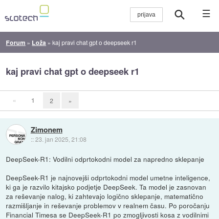
☰
Forum
»
Loža
»
kaj pravi chat gpt o deepseek r1
kaj pravi chat gpt o deepseek r1
«
1
2
»
Zimonem
::
23. jan 2025, 21:08
DeepSeek-R1: Vodilni odprtokodni model za napredno sklepanje
DeepSeek-R1 je najnovejši odprtokodni model umetne inteligence,
ki ga je razvilo kitajsko podjetje DeepSeek. Ta model je zasnovan
za reševanje nalog, ki zahtevajo logično sklepanje, matematično
razmišljanje in reševanje problemov v realnem času. Po poročanju
Financial Timesa se DeepSeek-R1 po zmogljivosti kosa z vodilnimi