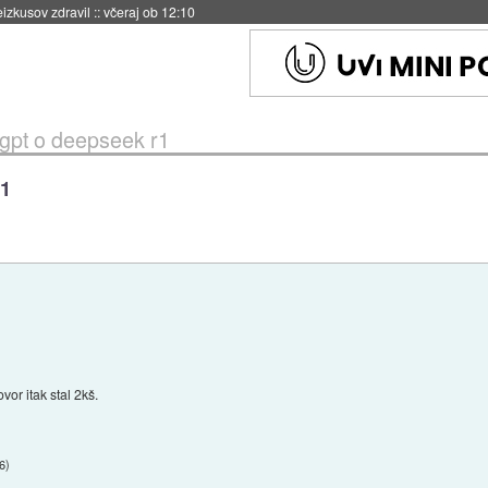
naslednji dve leti
::
včeraj ob 11:37
 gpt o deepseek r1
r1
or itak stal 2kš.
56
)