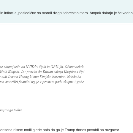
 in inflacija, posledično so morali dvignit obrestno mero. Ampak dolarja je še vedno
 vse skupaj teče na NVIDIA čipih in GPU-jih. Očitno nekdo
ičnih Kitajski. Jaz pravim da Taiwan zalaga Kitajsko s čipi
s tudi Jensen Huang ki ima Kitajske korenine. Nekdo bo
loten ameriški finančni trg je v prostem padu skupne izgube
prejšnega tedna.
Jensena nisem motil glede nato da ga je Trump danes povabil na razgovor.