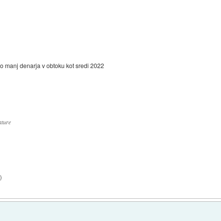
ajo manj denarja v obtoku kot sredi 2022
ature
0
)