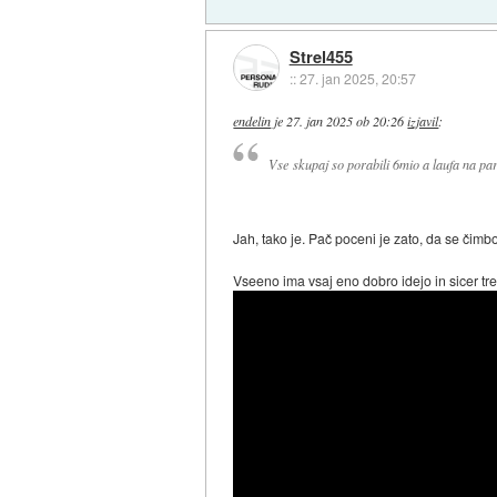
Strel455
::
27. jan 2025, 20:57
endelin
je
27. jan 2025 ob 20:26
izjavil
:
Vse skupaj so porabili 6mio a laufa na par
Jah, tako je. Pač poceni je zato, da se čimbo
Vseeno ima vsaj eno dobro idejo in sicer tr