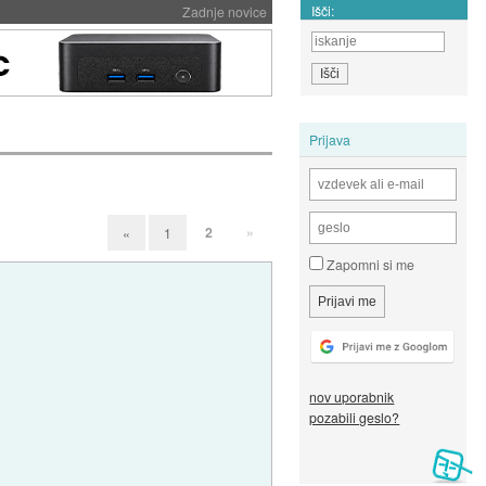
Išči:
Zadnje novice
Prijava
2
»
«
1
Zapomni si me
nov uporabnik
pozabili geslo?