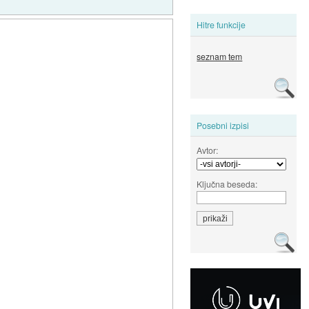
Hitre funkcije
seznam tem
Posebni izpisi
Avtor:
Ključna beseda: