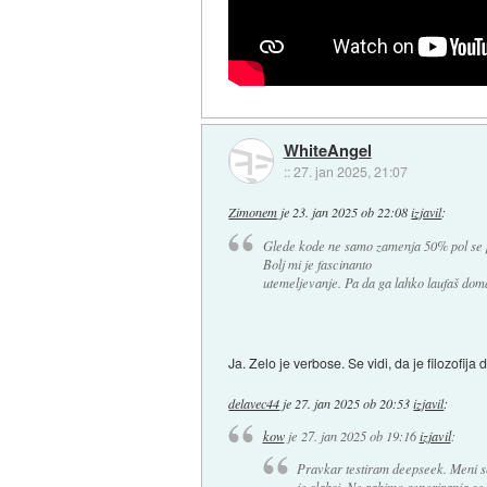
WhiteAngel
::
27. jan 2025, 21:07
Zimonem
je
23. jan 2025 ob 22:08
izjavil
:
Glede kode ne samo zamenja 50% pol se pa 
Bolj mi je fascinanto
utemeljevanje. Pa da ga lahko laufaš dom
Ja. Zelo je verbose. Se vidi, da je filozofi
delavec44
je
27. jan 2025 ob 20:53
izjavil
:
kow
je
27. jan 2025 ob 19:16
izjavil
:
Pravkar testiram deepseek. Meni se
je slabsi. Ne rabimo generiranja se