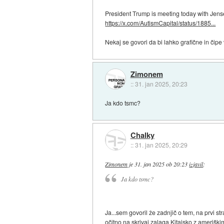
President Trump is meeting today with Jense
https://x.com/AutismCapital/status/1885...
Nekaj se govori da bi lahko grafične in čipe 
Zimonem
::
31. jan 2025, 20:23
Ja kdo tsmc?
Chalky
::
31. jan 2025, 20:29
Zimonem
je
31. jan 2025 ob 20:23
izjavil
:
Ja kdo tsmc?
Ja...sem govoril že zadnjič o tem, na prvi st
očitno na skrivaj zalaga Kitajsko z ameriškimi 