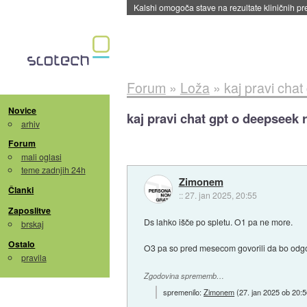
Sandisk že prodal več kot polovico SSD-jev za 
Forum
»
Loža
»
kaj pravi chat
Novice
kaj pravi chat gpt o deepseek 
arhiv
Forum
mali oglasi
teme zadnjih 24h
Zimonem
Članki
::
27. jan 2025, 20:55
Zaposlitve
Ds lahko išče po spletu. O1 pa ne more.
brskaj
Ostalo
O3 pa so pred mesecom govorili da bo odgov
pravila
Zgodovina sprememb…
spremenilo:
Zimonem
(
27. jan 2025 ob 20: