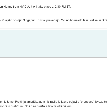
n Huang from NVIDIA. It will take place at 2:30 PM ET.
v Kitajsko pošiljal Singapur. To zdaj preverjajo. Očitno bo nekdo fasal velike sankcije
rani te teme. Prejšnja ameriška administracija je jasno objavila "prepoved" izvoza č
čipi in grafičnimi. So jih že prejšnje leto zalotili pri tem: