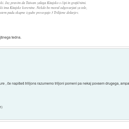
ki. Jaz pravim da Taiwan zalaga Kitajsko s čipi in grafičnimi.
i ima Kitajske korenine. Nekdo bo moral odgovarjati za tole,
rostem padu skupne izgube presegajo 3 Trilijone dolarjev.
ejšnega tedna.
re , če napišeš trilijons razumemo triljoni pomeni pa nekaj povsem drugega, ampak p
01
)