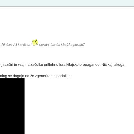
 10 tisoč AI karticah?
kartice častila kitajska partija?
lj razširi in vsaj na začetku pritlehno fura kitajsko propagando. Nič kaj takega.
ening se dogaja na že zgeneriranih podatkih: