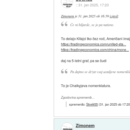
::
31. jan 2025, 17:20
Zimonem
je
31. jan 2025 ob 16:59
izjavil
:
Če ni biljarde, se jo pa natisne.
To delajo Kitajci tko čez noč, Američani im
https://tradingeconomics.com/united-sta...
https://tradingeconomics.com/china/mone...
daj na 5-letni graf, pa se čudi
Pa dajmo se držat vsaj ustaljene nomenkl
To je Chalkyjeva nomenklatura.
Zgodovina sprememb…
spremenilo:
Strel455
(
31. jan 2025 ob 17:2
Zimonem