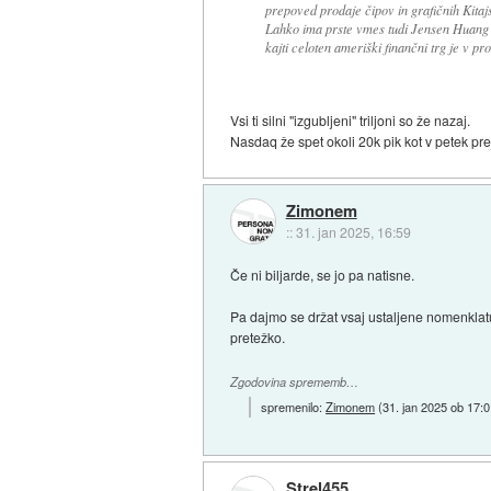
prepoved prodaje čipov in grafičnih Kitajs
Lahko ima prste vmes tudi Jensen Huang k
kajti celoten ameriški finančni trg je v p
Vsi ti silni "izgubljeni" triljoni so že nazaj.
Nasdaq že spet okoli 20k pik kot v petek pr
Zimonem
::
31. jan 2025, 16:59
Če ni biljarde, se jo pa natisne.
Pa dajmo se držat vsaj ustaljene nomenklatu
pretežko.
Zgodovina sprememb…
spremenilo:
Zimonem
(
31. jan 2025 ob 17:
Strel455