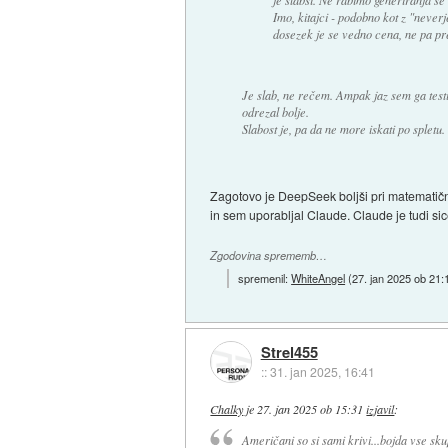
Imo, kitajci - podobno kot z "never
dosezek je se vedno cena, ne pa p
Je slab, ne rečem. Ampak jaz sem ga testi
odrezal bolje.
Slabost je, pa da ne more iskati po spletu.
Zagotovo je DeepSeek boljši pri matematične
in sem uporabljal Claude. Claude je tudi sic
Zgodovina sprememb…
spremenil:
WhiteAngel
(
27. jan 2025 ob 21:
Strel455
::
31. jan 2025, 16:41
Chalky
je
27. jan 2025 ob 15:31
izjavil
:
Američani so si sami krivi...bojda vse sk