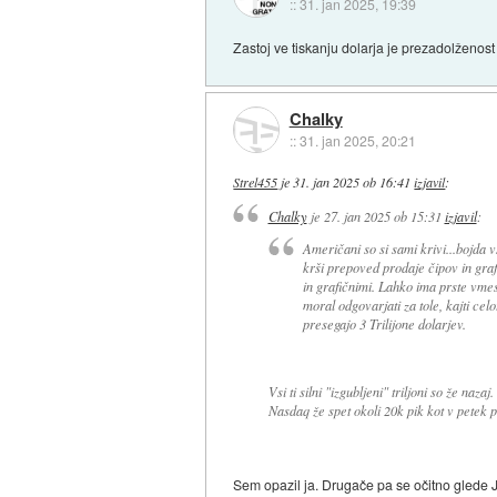
::
31. jan 2025, 19:39
Zastoj ve tiskanju dolarja je prezadolženost
Chalky
::
31. jan 2025, 20:21
Strel455
je
31. jan 2025 ob 16:41
izjavil
:
Chalky
je
27. jan 2025 ob 15:31
izjavil
:
Američani so si sami krivi...bojda
krši prepoved prodaje čipov in graf
in grafičnimi. Lahko ima prste vme
moral odgovarjati za tole, kajti ce
presegajo 3 Trilijone dolarjev.
Vsi ti silni "izgubljeni" triljoni so že nazaj.
Nasdaq že spet okoli 20k pik kot v petek 
Sem opazil ja. Drugače pa se očitno glede 