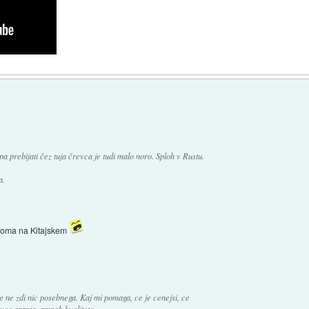
prebijati čez tuja črevca je tudi malo noro. Sploh v Rustu.
a.
ja doma na Kitajskem
 ne zdi nic posebnega. Kaj mi pomaga, ce je cenejsi, ce
 vec sranja, ampak kvaliteto.