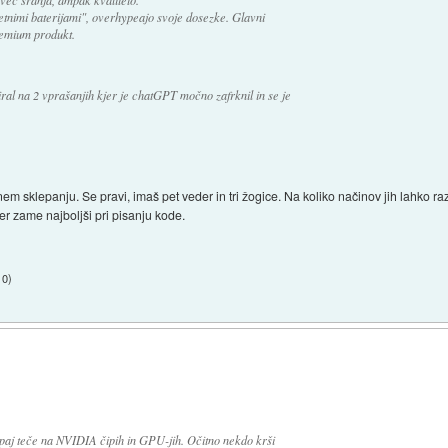
jetnimi baterijami", overhypeajo svoje dosezke. Glavni
remium produkt.
ral na 2 vprašanjih kjer je chatGPT močno zafrknil in se je
m sklepanju. Se pravi, imaš pet veder in tri žogice. Na koliko načinov jih lahko 
er zame najboljši pri pisanju kode.
10
)
upaj teče na NVIDIA čipih in GPU-jih. Očitno nekdo krši