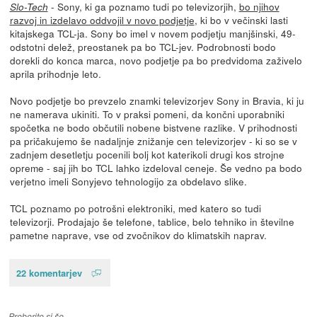
- Sony, ki ga poznamo tudi po televizorjih,
bo njihov
Slo-Tech
razvoj in izdelavo oddvojil v novo podjetje
, ki bo v večinski lasti
kitajskega TCL-ja. Sony bo imel v novem podjetju manjšinski, 49-
odstotni delež, preostanek pa bo TCL-jev. Podrobnosti bodo
dorekli do konca marca, novo podjetje pa bo predvidoma zaživelo
aprila prihodnje leto.
Novo podjetje bo prevzelo znamki televizorjev Sony in Bravia, ki ju
ne namerava ukiniti. To v praksi pomeni, da končni uporabniki
spočetka ne bodo občutili nobene bistvene razlike. V prihodnosti
pa pričakujemo še nadaljnje znižanje cen televizorjev - ki so se v
zadnjem desetletju pocenili bolj kot katerikoli drugi kos strojne
opreme - saj jih bo TCL lahko izdeloval ceneje. Še vedno pa bodo
verjetno imeli Sonyjevo tehnologijo za obdelavo slike.
TCL poznamo po potrošni elektroniki, med katero so tudi
televizorji. Prodajajo še telefone, tablice, belo tehniko in številne
pametne naprave, vse od zvočnikov do klimatskih naprav.
22 komentarjev
Preberite si še…