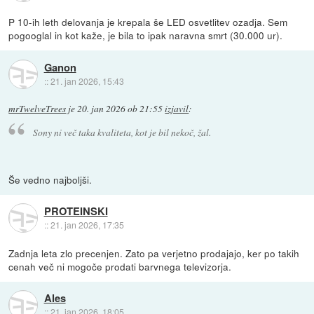
P 10-ih leth delovanja je krepala še LED osvetlitev ozadja. Sem
pogooglal in kot kaže, je bila to ipak naravna smrt (30.000 ur).
Ganon
::
21. jan 2026, 15:43
mrTwelveTrees
je
20. jan 2026 ob 21:55
izjavil
:
Sony ni več taka kvaliteta, kot je bil nekoč, žal.
Še vedno najboljši.
PROTEINSKI
::
21. jan 2026, 17:35
Zadnja leta zlo precenjen. Zato pa verjetno prodajajo, ker po takih
cenah več ni mogoče prodati barvnega televizorja.
Ales
::
21. jan 2026, 18:05