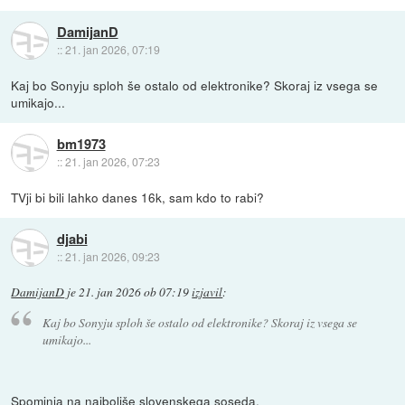
DamijanD
::
21. jan 2026, 07:19
Kaj bo Sonyju sploh še ostalo od elektronike? Skoraj iz vsega se
umikajo...
bm1973
::
21. jan 2026, 07:23
TVji bi bili lahko danes 16k, sam kdo to rabi?
djabi
::
21. jan 2026, 09:23
DamijanD
je
21. jan 2026 ob 07:19
izjavil
:
Kaj bo Sonyju sploh še ostalo od elektronike? Skoraj iz vsega se
umikajo...
Spominja na najboljše slovenskega soseda.