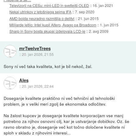
Televizorji na CESu: mini-LED in svetlejši OLED
::
16. jan 2021
Nekaj utrinkov z letošnjega sejma IFA
::
7. sep 2020
AMD bojda neuradno razmišlja o delitvi
::
21. jun 2015
Milijarde letijo: Intel kupil Altero, Avago pa Broadcom
::
1. jun 2015
Sharp in Sony bosta skupaj izdelovala LCD-je
::
2. avg 2009
mrTwelveTrees
::
20. jan 2026, 21:55
Sony ni več taka kvaliteta, kot je bil nekoč, žal.
Ales
::
20. jan 2026, 22:44
Doseganje kvalitete praktično ni več tehnični ali tehnološki
problem, je v veliki meri zgolj še ekonomska odločitev.
Na žalost kupcev je doseganje kvalitete korporacijam vse manj
potrebno za njihov osnovni cilj, kar je ustvarjanje dobičkov. Oz. še
ravno obratno je, doseganje več kot točno določene kvalitete ni
sploh v skladu z njihovimi interesi...