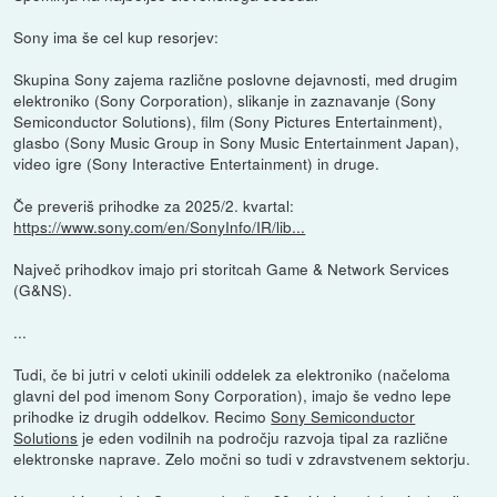
Sony ima še cel kup resorjev:
Skupina Sony zajema različne poslovne dejavnosti, med drugim
elektroniko (Sony Corporation), slikanje in zaznavanje (Sony
Semiconductor Solutions), film (Sony Pictures Entertainment),
glasbo (Sony Music Group in Sony Music Entertainment Japan),
video igre (Sony Interactive Entertainment) in druge.
Če preveriš prihodke za 2025/2. kvartal:
https://www.sony.com/en/SonyInfo/IR/lib...
Največ prihodkov imajo pri storitcah Game & Network Services
(G&NS).
...
Tudi, če bi jutri v celoti ukinili oddelek za elektroniko (načeloma
glavni del pod imenom Sony Corporation), imajo še vedno lepe
prihodke iz drugih oddelkov. Recimo
Sony Semiconductor
Solutions
je eden vodilnih na področju razvoja tipal za različne
elektronske naprave. Zelo močni so tudi v zdravstvenem sektorju.