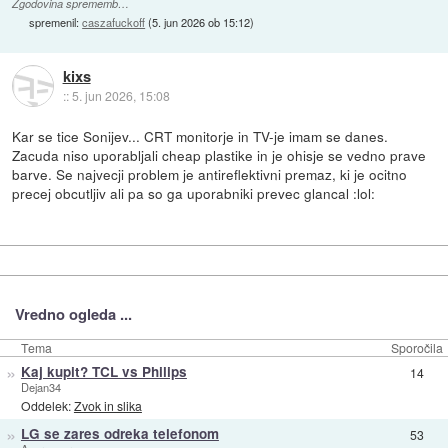
Zgodovina sprememb…
spremenil:
caszafuckoff
(
5. jun 2026 ob 15:12
)
kixs
::
5. jun 2026, 15:08
Kar se tice Sonijev... CRT monitorje in TV-je imam se danes.
Zacuda niso uporabljali cheap plastike in je ohisje se vedno prave
barve. Se najvecji problem je antireflektivni premaz, ki je ocitno
precej obcutljiv ali pa so ga uporabniki prevec glancal :lol:
Vredno ogleda ...
Tema
Sporočila
»
Kaj kupit? TCL vs Philips
14
Dejan34
Oddelek:
Zvok in slika
»
LG se zares odreka telefonom
53