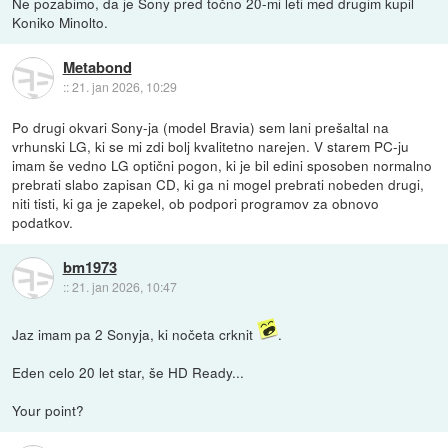
Ne pozabimo, da je Sony pred točno 20-mi leti med drugim kupil
Koniko Minolto.
Metabond
::
21. jan 2026, 10:29
Po drugi okvari Sony-ja (model Bravia) sem lani prešaltal na
vrhunski LG, ki se mi zdi bolj kvalitetno narejen. V starem PC-ju
imam še vedno LG optični pogon, ki je bil edini sposoben normalno
prebrati slabo zapisan CD, ki ga ni mogel prebrati nobeden drugi,
niti tisti, ki ga je zapekel, ob podpori programov za obnovo
podatkov.
bm1973
::
21. jan 2026, 10:47
Jaz imam pa 2 Sonyja, ki nočeta crknit
.
Eden celo 20 let star, še HD Ready...
Your point?