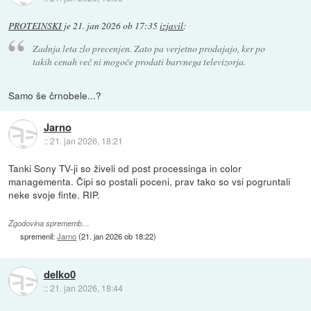
PROTEINSKI
je
21. jan 2026 ob 17:35
izjavil
:
Zadnja leta zlo precenjen. Zato pa verjetno prodajajo, ker po
takih cenah več ni mogoče prodati barvnega televizorja.
Samo še črnobele...?
Jarno
::
21. jan 2026, 18:21
Tanki Sony TV-ji so živeli od post processinga in color
managementa. Čipi so postali poceni, prav tako so vsi pogruntali
neke svoje finte. RIP.
Zgodovina sprememb…
spremenil:
Jarno
(
21. jan 2026 ob 18:22
)
delko0
::
21. jan 2026, 18:44