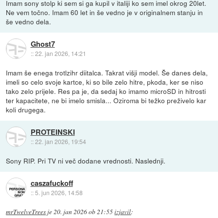
Imam sony stolp ki sem si ga kupil v italiji ko sem imel okrog 20let.
Ne vem točno. Imam 60 let in še vedno je v originalnem stanju in
še vedno dela.
Ghost7
::
22. jan 2026, 14:21
Imam še enega trotlzihr diitalca. Takrat višji model. Še danes dela,
imeli so celo svoje kartce, ki so bile zelo hitre, pkoda, ker se niso
tako zelo prijele. Res pa je, da sedaj ko imamo microSD in hitrosti
ter kapacitete, ne bi imelo smisla... Oziroma bi težko preživelo kar
koli drugega.
PROTEINSKI
::
22. jan 2026, 19:54
Sony RIP. Pri TV ni več dodane vrednosti. Naslednji.
caszafuckoff
::
5. jun 2026, 14:58
mrTwelveTrees
je
20. jan 2026 ob 21:55
izjavil
: