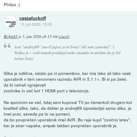
Philips ;)
caszafuckoff
::
5. jun 2026, 15:05
Bizkit45
je
5. jun 2026 ob 15:04
izjavil
:
A ni "andrej69" stavil jajca za ta Sony? Ali sem zamešal? :)
Vedno je v vseh temah prodajal neko znamko in mislim da je bil
točno Sony.
Slika je odlična, ostalo pa ni pomembno, ker ima tako ali tako vsak
uporabnik v tem cenovnem razredu AVR in 5.1.1+. Bi si pa želel,
da bi nehali vgrajevati
zvočnike in več kot 1 HDMI port v televizorje.
Ne spomnim se več, kdaj sem kupoval TV po čemerkoli drugem kot
kvaliteti slike, tako, da dokler je andrej69 izpostavljal samo sliko, je
imel prav, seveda pa to ne pomeni,
da bo povprečen uporabnik imel AVR. Bo raje kupil "zvočno letev",
kar je sicer napaka, ampak takšen povprečen uporabnik je.