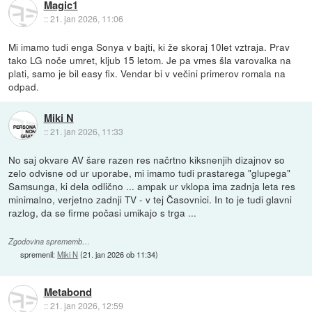
Magic1
::
21. jan 2026, 11:06
Mi imamo tudi enga Sonya v bajti, ki že skoraj 10let vztraja. Prav
tako LG noče umret, kljub 15 letom. Je pa vmes šla varovalka na
plati, samo je bil easy fix. Vendar bi v večini primerov romala na
odpad.
Miki N
::
21. jan 2026, 11:33
No saj okvare AV šare razen res načrtno kiksnenjih dizajnov so
zelo odvisne od ur uporabe, mi imamo tudi prastarega "glupega"
Samsunga, ki dela odlično ... ampak ur vklopa ima zadnja leta res
minimalno, verjetno zadnji TV - v tej Časovnici. In to je tudi glavni
razlog, da se firme počasi umikajo s trga ...
Zgodovina sprememb…
spremenil:
Miki N
(
21. jan 2026 ob 11:34
)
Metabond
::
21. jan 2026, 12:59