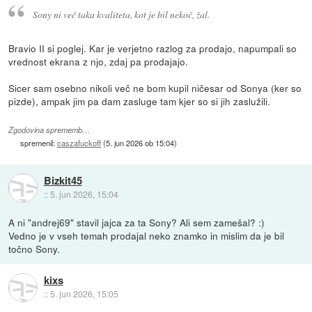
Sony ni več taka kvaliteta, kot je bil nekoč, žal.
Bravio II si poglej. Kar je verjetno razlog za prodajo, napumpali so
vrednost ekrana z njo, zdaj pa prodajajo.
Sicer sam osebno nikoli več ne bom kupil ničesar od Sonya (ker so
pizde), ampak jim pa dam zasluge tam kjer so si jih zaslužili.
Zgodovina sprememb…
spremenil:
caszafuckoff
(
5. jun 2026 ob 15:04
)
Bizkit45
::
5. jun 2026, 15:04
A ni "andrej69" stavil jajca za ta Sony? Ali sem zamešal? :)
Vedno je v vseh temah prodajal neko znamko in mislim da je bil
točno Sony.
kixs
::
5. jun 2026, 15:05