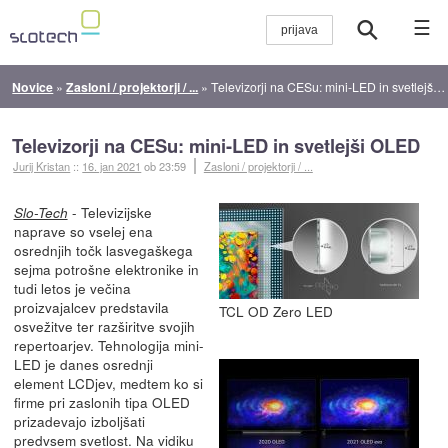
☰
Novice
»
Zasloni / projektorji / ...
»
Televizorji na CESu: mini-LED in svetlejši OLED
Televizorji na CESu: mini-LED in svetlejši OLED
Jurij Kristan
::
16. jan 2021
ob 23:59
Zasloni / projektorji / ...
- Televizijske
Slo-Tech
naprave so vselej ena
osrednjih točk lasvegaškega
sejma potrošne elektronike in
tudi letos je večina
proizvajalcev predstavila
TCL OD Zero LED
osvežitve ter razširitve svojih
repertoarjev. Tehnologija mini-
LED je danes osrednji
element LCDjev, medtem ko si
firme pri zaslonih tipa OLED
prizadevajo izboljšati
predvsem svetlost. Na vidiku