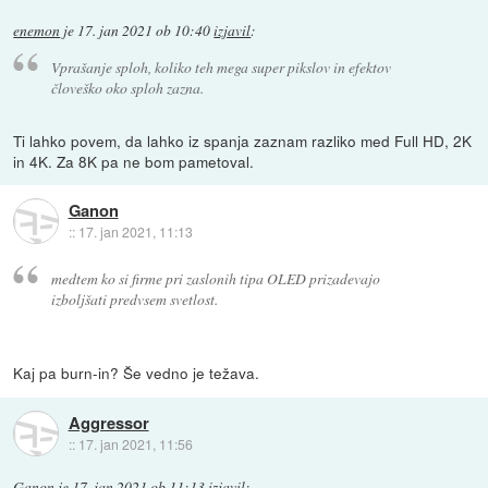
enemon
je
17. jan 2021 ob 10:40
izjavil
:
Vprašanje sploh, koliko teh mega super pikslov in efektov
človeško oko sploh zazna.
Ti lahko povem, da lahko iz spanja zaznam razliko med Full HD, 2K
in 4K. Za 8K pa ne bom pametoval.
Ganon
::
17. jan 2021, 11:13
medtem ko si firme pri zaslonih tipa OLED prizadevajo
izboljšati predvsem svetlost.
Kaj pa burn-in? Še vedno je težava.
Aggressor
::
17. jan 2021, 11:56
Ganon
je
17. jan 2021 ob 11:13
izjavil
: