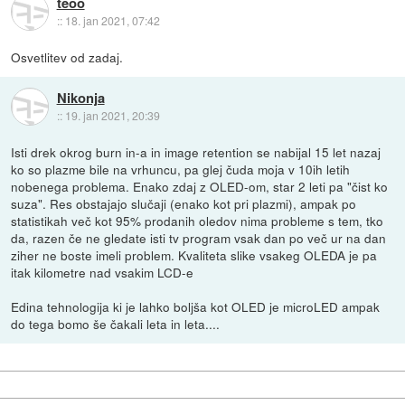
teoo
::
18. jan 2021, 07:42
Osvetlitev od zadaj.
Nikonja
::
19. jan 2021, 20:39
Isti drek okrog burn in-a in image retention se nabijal 15 let nazaj
ko so plazme bile na vrhuncu, pa glej čuda moja v 10ih letih
nobenega problema. Enako zdaj z OLED-om, star 2 leti pa "čist ko
suza". Res obstajajo slučaji (enako kot pri plazmi), ampak po
statistikah več kot 95% prodanih oledov nima probleme s tem, tko
da, razen če ne gledate isti tv program vsak dan po več ur na dan
ziher ne boste imeli problem. Kvaliteta slike vsakeg OLEDA je pa
itak kilometre nad vsakim LCD-e
Edina tehnologija ki je lahko boljša kot OLED je microLED ampak
do tega bomo še čakali leta in leta....