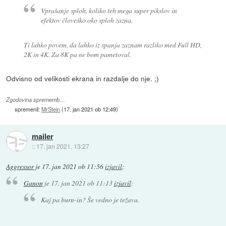
Vprašanje sploh, koliko teh mega super pikslov in
efektov človeško oko sploh zazna.
Ti lahko povem, da lahko iz spanja zaznam razliko med Full HD,
2K in 4K. Za 8K pa ne bom pametoval.
Odvisno od velikosti ekrana in razdalje do nje. ;)
Zgodovina sprememb…
spremenil:
MrStein
(
17. jan 2021 ob 12:49
)
mailer
::
17. jan 2021, 13:27
Aggressor
je
17. jan 2021 ob 11:56
izjavil
:
Ganon
je
17. jan 2021 ob 11:13
izjavil
:
Kaj pa burn-in? Še vedno je težava.