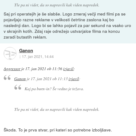
Tle pa ni videt, da so napravili kak viden napredek.
Saj pri operatejih je še slabše. Logo zmeraj večji med filmi pa se
pojavljajo razne reklame v velikosti četrtine zaslona kaj bo
naslednji dan. Logo bi se lahko pojavil za par sekund na vsako uro
v skrajnih kotih. Zdaj raje odrežejo ustvarjalce filma na koncu
zaradi butastih reklam.
Ganon
::
17. jan 2021, 14:44
Aggressor
je
17. jan 2021 ob 11:56
izjavil
:
Ganon
je
17. jan 2021 ob 11:13
izjavil
:
Kaj pa burn-in? Še vedno je težava.
Tle pa ni videt, da so napravili kak viden napredek.
Škoda. To je prva stvar, pri kateri so potrebne izboljšave.