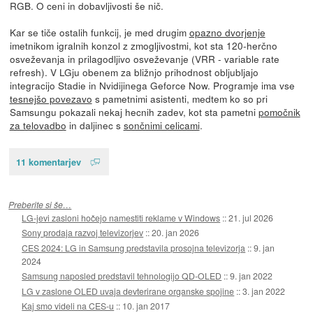
RGB. O ceni in dobavljivosti še nič.
Kar se tiče ostalih funkcij, je med drugim
opazno dvorjenje
imetnikom igralnih konzol z zmogljivostmi, kot sta 120-herčno
osveževanja in prilagodljivo osveževanje (VRR - variable rate
refresh). V LGju obenem za bližnjo prihodnost obljubljajo
integracijo Stadie in Nvidijinega Geforce Now. Programje ima vse
tesnejšo povezavo
s pametnimi asistenti, medtem ko so pri
Samsungu pokazali nekaj hecnih zadev, kot sta pametni
pomočnik
za telovadbo
in daljinec s
sončnimi celicami
.
11 komentarjev
Preberite si še…
LG-jevi zasloni hočejo namestiti reklame v Windows
::
21. jul 2026
Sony prodaja razvoj televizorjev
::
20. jan 2026
CES 2024: LG in Samsung predstavila prosojna televizorja
::
9. jan
2024
Samsung naposled predstavil tehnologijo QD-OLED
::
9. jan 2022
LG v zaslone OLED uvaja devterirane organske spojine
::
3. jan 2022
Kaj smo videli na CES-u
::
10. jan 2017