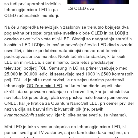
so tudi prvi uporabni izdelki s
LG OLED evo
tehnologijo micro-LED in pa
OLED računalniški monitorji.
Na čelu napredka televizijskih zaslonov se trenutno bojujeta dva
poglavitna pristopa: organske svetilne diode OLED in pa LCDji z
ozadno osvetlitvijo
vrste mini-LED
. Slednji so nadgradnja starejših
klasičnih LED LCDjev in močno povečajo število LED diod v ozadni
osvetlitvi, s čimer pridobimo natančnejši nadzor nad temnimi
področji zaslonske matrike. Nekih točnih standardov, ki bi ločili
LED on mini-LEDa, sicer nimamo, toda letos predstavljeni
televizorji podjetij TCL,
Samsung
in LG na primer vsebujejo med
25.000 in 30.000 ledic, ki sestavljajo med 1000 in 2500 kontrastnih
polj. TCL, ki je bil tu med prvimi, je na sejmu denimo predstavil
tehnologijo
OD Zero mini-LED
, pri kateri so diode uspeli tako
skrčiti, da se povsem naslanjajo na barvni film, kar je industrijska
noviteta. LG je po drugi plati svoj pristop malo hecno poimenoval
QNED, kar je kratica za Quantum NanoCell LED, pri čemer prvi del
naziva cilja na barvni film iz kvantnih pik (ne, pravih
zaslonov, kjer bi pike same svetile, še nimamo).
kvantnopičičnih
Mini-LED je tako vmesna stopnica do tehnologije micro-LED, ki
pomeni sveti gral TV zaslonov, saj so tam ledice tako majhne, da
lahko predstavljajo posamezne piksle, s čimer odpade cel kup