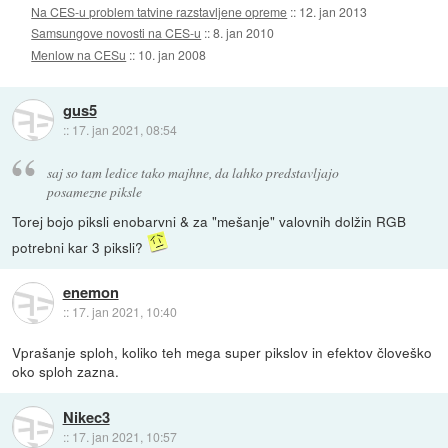
Na CES-u problem tatvine razstavljene opreme
::
12. jan 2013
Samsungove novosti na CES-u
::
8. jan 2010
Menlow na CESu
::
10. jan 2008
gus5
::
17. jan 2021, 08:54
saj so tam ledice tako majhne, da lahko predstavljajo
posamezne piksle
Torej bojo piksli enobarvni & za "mešanje" valovnih dolžin RGB
potrebni kar 3 piksli?
enemon
::
17. jan 2021, 10:40
Vprašanje sploh, koliko teh mega super pikslov in efektov človeško
oko sploh zazna.
Nikec3
::
17. jan 2021, 10:57