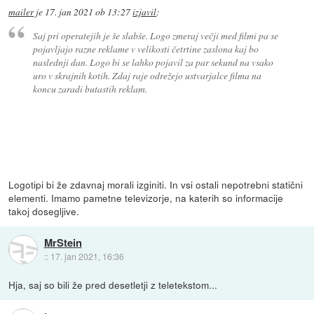
mailer
je
17. jan 2021 ob 13:27
izjavil
:
Saj pri operatejih je še slabše. Logo zmeraj večji med filmi pa se
pojavljajo razne reklame v velikosti četrtine zaslona kaj bo
naslednji dan. Logo bi se lahko pojavil za par sekund na vsako
uro v skrajnih kotih. Zdaj raje odrežejo ustvarjalce filma na
koncu zaradi butastih reklam.
Logotipi bi že zdavnaj morali izginiti. In vsi ostali nepotrebni statični
elementi. Imamo pametne televizorje, na katerih so informacije
takoj dosegljive.
MrStein
::
17. jan 2021, 16:36
Hja, saj so bili že pred desetletji z teletekstom...