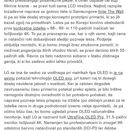
filtrirne krame - se pravi tudi sama LCD mrežica. Najbolj razvpite
tozadevne naprave so gotovo tiste iz Samsungove
linije The Wall
,
ki pa so bile doslej strogo konceptni prototipni primerki, ki so jih
kazali zgolj na prireditvah. Letos pa so Korejci končno obelodanili
prve
konkretne izdelke
v 88-, 99- in 110-palčnih inačicah ter
ločljivostjo 4K. To pa je pravzaprav vse, kar o njih vemo, kajti cena
in natančni roki dobavljivosti sledijo pozneje letos. Podjetje
obljublja montažo, ki jo bomo zmogli
, in
brez strokovne pomoči
možnost poganjanja štirih vhodov hkrati, se pravi denimo štirih 55-
palčnih slik. Ravno za tisto nadzorno sobano v štabu zlobnega
genija, ki si bo zadevo edini lahko privoščil.
LG se ima še vedno za vodilnega pri matrikah tipa OLED in
je na
sejmu
pokazal tehnologijo
OLED evo
, pri kateri naj bi dosegli
doslej nevidene jakosti v svetlosti. Ker je celoten dogodek
zavirusanemu času primerno potekal preko spleta, je bilo trditve
nemogoče dostojno ovrednotiti in bo potrebno počakati, da
naprave pozneje letos prispejo na tržišče (po običajni praksi za te
izdelke ceno in druge podrobnosti izvemo nekje spomladi). Je pa
očitno blizu čas, ko bomo ugledali prave OLED računalniške
monitorje, kajti LG je naznanil tudi
UltraFine OLED Pro
, 31,5-palčni
monitor ločljivosti 4K. Namenjen bo profesionalcem in zmogel 99-
odstotno barvno natančnost po standardih DCI-P3 ter Adobe