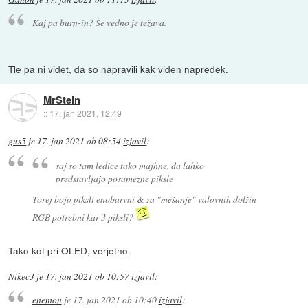
Kaj pa burn-in? Še vedno je težava.
Tle pa ni videt, da so napravili kak viden napredek.
MrStein
::
17. jan 2021, 12:49
gus5
je
17. jan 2021 ob 08:54
izjavil
:
saj so tam ledice tako majhne, da lahko
predstavljajo posamezne piksle
Torej bojo piksli enobarvni & za "mešanje" valovnih dolžin
RGB potrebni kar 3 piksli?
Tako kot pri OLED, verjetno.
Nikec3
je
17. jan 2021 ob 10:57
izjavil
:
enemon
je
17. jan 2021 ob 10:40
izjavil
: