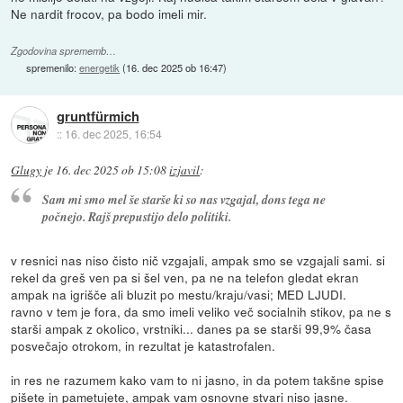
Ne nardit frocov, pa bodo imeli mir.
Zgodovina sprememb…
spremenilo:
energetik
(
16. dec 2025 ob 16:47
)
gruntfürmich
::
16. dec 2025, 16:54
Glugy
je
16. dec 2025 ob 15:08
izjavil
:
Sam mi smo mel še starše ki so nas vzgajal, dons tega ne
počnejo. Rajš prepustijo delo politiki.
v resnici nas niso čisto nič vzgajali, ampak smo se vzgajali sami. si
rekel da greš ven pa si šel ven, pa ne na telefon gledat ekran
ampak na igrišče ali bluzit po mestu/kraju/vasi; MED LJUDI.
ravno v tem je fora, da smo imeli veliko več socialnih stikov, pa ne s
starši ampak z okolico, vrstniki... danes pa se starši 99,9% časa
posvečajo otrokom, in rezultat je katastrofalen.
in res ne razumem kako vam to ni jasno, in da potem takšne spise
pišete in pametujete, ampak vam osnovne stvari niso jasne.