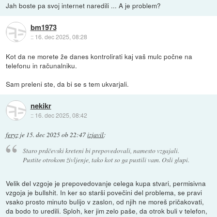
Jah boste pa svoj internet naredili ... A je problem?
bm1973
::
16. dec 2025, 08:28
Kot da ne morete že danes kontrolirati kaj vaš mulc počne na
telefonu in računalniku.
Sam preleni ste, da bi se s tem ukvarjali.
nekikr
::
16. dec 2025, 08:42
feryz
je
15. dec 2025 ob 22:47
izjavil
:
Staro prdčevski kreteni bi prepovedovali, namesto vzgajali.
Pustite otrokom življenje, tako kot so ga pustili vam. Osli glupi.
Velik del vzgoje je prepovedovanje celega kupa stvari, permisivna
vzgoja je bullshit. In ker so starši povečini del problema, se pravi
vsako prosto minuto bulijo v zaslon, od njih ne moreš pričakovati,
da bodo to uredili. Sploh, ker jim zelo paše, da otrok buli v telefon,