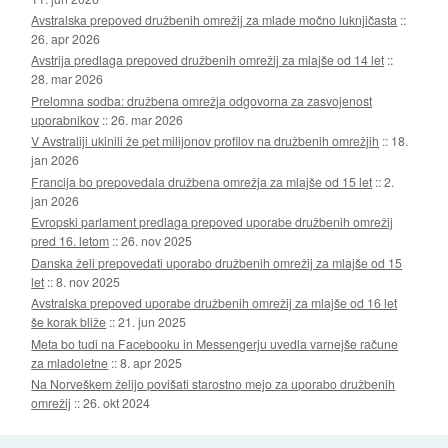
Avstralska prepoved družbenih omrežij za mlade močno luknjičasta
::
26. apr 2026
Avstrija predlaga prepoved družbenih omrežij za mlajše od 14 let
::
28. mar 2026
Prelomna sodba: družbena omrežja odgovorna za zasvojenost
uporabnikov
::
26. mar 2026
V Avstraliji ukinili že pet milijonov profilov na družbenih omrežjih
::
18.
jan 2026
Francija bo prepovedala družbena omrežja za mlajše od 15 let
::
2.
jan 2026
Evropski parlament predlaga prepoved uporabe družbenih omrežij
pred 16. letom
::
26. nov 2025
Danska želi prepovedati uporabo družbenih omrežij za mlajše od 15
let
::
8. nov 2025
Avstralska prepoved uporabe družbenih omrežij za mlajše od 16 let
še korak bliže
::
21. jun 2025
Meta bo tudi na Facebooku in Messengerju uvedla varnejše račune
za mladoletne
::
8. apr 2025
Na Norveškem želijo povišati starostno mejo za uporabo družbenih
omrežij
::
26. okt 2024