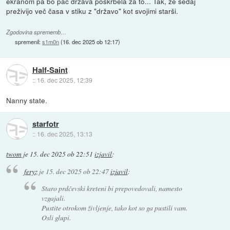
ekranom pa bo pač država poskrbela za to... Tak, že sedaj
preživijo več časa v stiku z "državo" kot svojimi starši.
Zgodovina sprememb…
spremenil:
s1m0n
(
16. dec 2025 ob 12:17
)
Half-Saint
::
16. dec 2025, 12:39
Nanny state.
starfotr
::
16. dec 2025, 13:13
twom
je
15. dec 2025 ob 22:51
izjavil
:
feryz
je
15. dec 2025 ob 22:47
izjavil
:
Staro prdčevski kreteni bi prepovedovali, namesto
vzgajali.
Pustite otrokom življenje, tako kot so ga pustili vam.
Osli glupi.