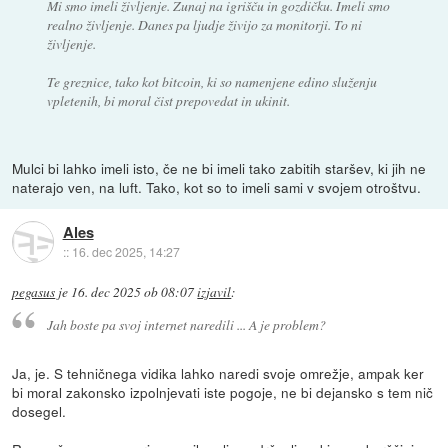
Mi smo imeli življenje. Zunaj na igrišču in gozdičku. Imeli smo
realno življenje. Danes pa ljudje živijo za monitorji. To ni
življenje.
Te greznice, tako kot bitcoin, ki so namenjene edino služenju
vpletenih, bi moral čist prepovedat in ukinit.
Mulci bi lahko imeli isto, če ne bi imeli tako zabitih staršev, ki jih ne
naterajo ven, na luft. Tako, kot so to imeli sami v svojem otroštvu.
Ales
::
16. dec 2025, 14:27
pegasus
je
16. dec 2025 ob 08:07
izjavil
:
Jah boste pa svoj internet naredili ... A je problem?
Ja, je. S tehničnega vidika lahko naredi svoje omrežje, ampak ker
bi moral zakonsko izpolnjevati iste pogoje, ne bi dejansko s tem nič
dosegel.