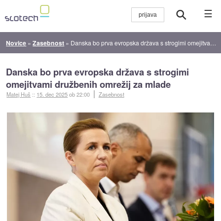
☰
Novice
»
Zasebnost
»
Danska bo prva evropska država s strogimi omejitvami družbenih omrežij za mlade
Danska bo prva evropska država s strogimi
omejitvami družbenih omrežij za mlade
Matej Huš
::
15. dec 2025
ob 22:00
Zasebnost