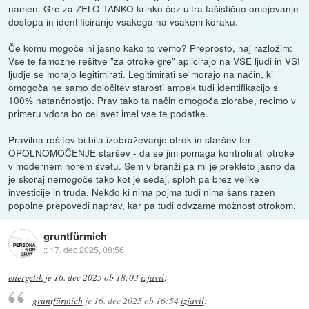
namen. Gre za ZELO TANKO krinko čez ultra fašistično omejevanje
dostopa in identificiranje vsakega na vsakem koraku.
Če komu mogoče ni jasno kako to vemo? Preprosto, naj razložim:
Vse te famozne rešitve "za otroke gre" aplicirajo na VSE ljudi in VSI
ljudje se morajo legitimirati. Legitimirati se morajo na način, ki
omogoča ne samo določitev starosti ampak tudi identifikacijo s
100% natančnostjo. Prav tako ta način omogoča zlorabe, recimo v
primeru vdora bo cel svet imel vse te podatke.
Pravilna rešitev bi bila izobraževanje otrok in staršev ter
OPOLNOMOČENJE staršev - da se jim pomaga kontrolirati otroke
v modernem norem svetu. Sem v branži pa mi je prekleto jasno da
je skoraj nemogoče tako kot je sedaj, sploh pa brez velike
investicije in truda. Nekdo ki nima pojma tudi nima šans razen
popolne prepovedi naprav, kar pa tudi odvzame možnost otrokom.
gruntfürmich
::
17. dec 2025, 08:56
energetik
je
16. dec 2025 ob 18:03
izjavil
:
gruntfürmich
je
16. dec 2025 ob 16:54
izjavil
: