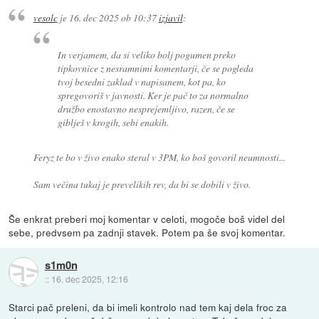
vesolc
je
16. dec 2025 ob 10:37
izjavil
:
In verjamem, da si veliko bolj pogumen preko
tipkovnice z nesramnimi komentarji, če se pogleda
tvoj besedni zaklad v napisanem, kot pa, ko
spregovoriš v javnosti. Ker je pač to za normalno
družbo enostavno nesprejemljivo, razen, če se
giblješ v krogih, sebi enakih.
Feryz te bo v živo enako steral v 3PM, ko boš govoril neumnosti...
Sam večina tukaj je prevelikih rev, da bi se dobili v živo.
Še enkrat preberi moj komentar v celoti, mogoče boš videl del
sebe, predvsem pa zadnji stavek. Potem pa še svoj komentar.
s1m0n
::
16. dec 2025, 12:16
Starci pač preleni, da bi imeli kontrolo nad tem kaj dela froc za