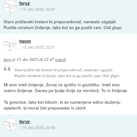
feryz
::
15. dec 2025, 22:47
Staro prdčevski kreteni bi prepovedovali, namesto vzgajali.
Pustite otrokom življenje, tako kot so ga pustili vam. Osli glupi.
twom
::
15. dec 2025, 22:51
feryz
je
15. dec 2025 ob 22:47
izjavil
:
Staro prdčevski kreteni bi prepovedovali, namesto vzgajali.
Pustite otrokom življenje, tako kot so ga pustili vam. Osli glupi.
Mi smo imeli življenje. Zunaj na igrišču in gozdičku. Imeli smo
realno življenje. Danes pa ljudje živijo za monitorji. To ni življenje.
Te greznice, tako kot bitcoin, ki so namenjene edino služenju
vpletenih, bi moral čist prepovedat in ukinit.
feryz
::
15. dec 2025, 22:59