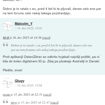
Dobro je to ratalo v eu, pred 4 leti bi te pljuvali, danes celo ene par
na tem forumu celo nekaj takega pozdravljajo..
Malcolm_Y
::
16. dec 2025, 15:00
Mr.B
je
16. dec 2025 ob 14:56
izjavil
:
Dobro je to ratalo v eu, pred 4 leti bi te pljuvali, danes celo ene
par na tem forumu celo nekaj takega pozdravljajo..
Proti aplikaciji OstaniZdrav so odkrito hujskali najvišji politiki, pa ni
bila do kolen digitalnem ID-ju. Zdaj pa ploskajo Avstraliji in Danski.
Plešite, ovce!
Glugy
::
16. dec 2025, 15:08
twom
je
15. dec 2025 ob 22:51
izjavil
:
feryz
je
15. dec 2025 ob 22:47
izjavil
: