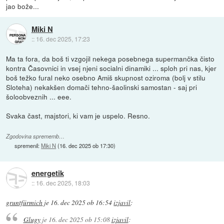
jao bože...
Miki N
::
16. dec 2025, 17:23
Ma ta fora, da boš ti vzgojil nekega posebnega supermančka čisto
kontra Časovnici in vsej njeni socialni dinamiki ... sploh pri nas, kjer
boš težko fural neko osebno Amiš skupnost oziroma (bolj v stilu
Sloteha) nekakšen domači tehno-šaolinski samostan - saj pri
šoloobveznih ... eee.
Svaka čast, majstori, ki vam je uspelo. Resno.
Zgodovina sprememb…
spremenil:
Miki N
(
16. dec 2025 ob 17:30
)
energetik
::
16. dec 2025, 18:03
gruntfürmich
je
16. dec 2025 ob 16:54
izjavil
:
Glugy
je
16. dec 2025 ob 15:08
izjavil
: