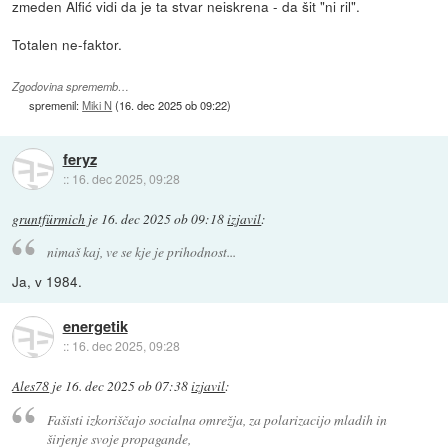
zmeden Alfić vidi da je ta stvar neiskrena - da šit "ni ril".
Totalen ne-faktor.
Zgodovina sprememb…
spremenil:
Miki N
(
16. dec 2025 ob 09:22
)
feryz
::
16. dec 2025, 09:28
gruntfürmich
je
16. dec 2025 ob 09:18
izjavil
:
nimaš kaj, ve se kje je prihodnost...
Ja, v 1984.
energetik
::
16. dec 2025, 09:28
Ales78
je
16. dec 2025 ob 07:38
izjavil
:
Fašisti izkoriščajo socialna omrežja, za polarizacijo mladih in
širjenje svoje propagande,