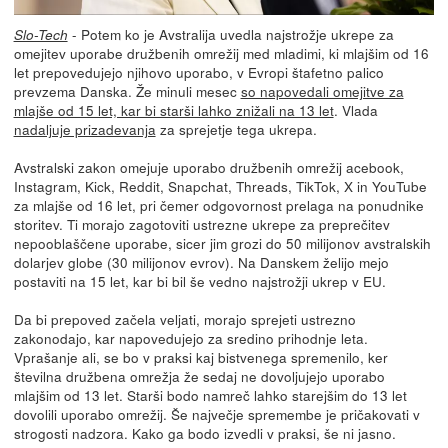
- Potem ko je Avstralija uvedla najstrožje ukrepe za
Slo-Tech
omejitev uporabe družbenih omrežij med mladimi, ki mlajšim od 16
let prepovedujejo njihovo uporabo, v Evropi štafetno palico
prevzema Danska. Že minuli mesec
so napovedali omejitve za
mlajše od 15 let, kar bi starši lahko znižali na 13 let
. Vlada
nadaljuje prizadevanja
za sprejetje tega ukrepa.
Avstralski zakon omejuje uporabo družbenih omrežij acebook,
Instagram, Kick, Reddit, Snapchat, Threads, TikTok, X in YouTube
za mlajše od 16 let, pri čemer odgovornost prelaga na ponudnike
storitev. Ti morajo zagotoviti ustrezne ukrepe za preprečitev
nepooblaščene uporabe, sicer jim grozi do 50 milijonov avstralskih
dolarjev globe (30 milijonov evrov). Na Danskem želijo mejo
postaviti na 15 let, kar bi bil še vedno najstrožji ukrep v EU.
Da bi prepoved začela veljati, morajo sprejeti ustrezno
zakonodajo, kar napovedujejo za sredino prihodnje leta.
Vprašanje ali, se bo v praksi kaj bistvenega spremenilo, ker
številna družbena omrežja že sedaj ne dovoljujejo uporabo
mlajšim od 13 let. Starši bodo namreč lahko starejšim do 13 let
dovolili uporabo omrežij. Še največje spremembe je pričakovati v
strogosti nadzora. Kako ga bodo izvedli v praksi, še ni jasno.