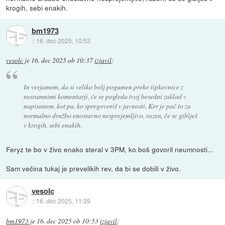
krogih, sebi enakih.
bm1973
::
16. dec 2025, 10:53
vesolc
je
16. dec 2025 ob 10:37
izjavil
:
In verjamem, da si veliko bolj pogumen preko tipkovnice z
nesramnimi komentarji, če se pogleda tvoj besedni zaklad v
napisanem, kot pa, ko spregovoriš v javnosti. Ker je pač to za
normalno družbo enostavno nesprejemljivo, razen, če se giblješ
v krogih, sebi enakih.
Feryz te bo v živo enako steral v 3PM, ko boš govoril neumnosti...
Sam večina tukaj je prevelikih rev, da bi se dobili v živo.
vesolc
::
16. dec 2025, 11:39
bm1973
je
16. dec 2025 ob 10:53
izjavil
: