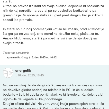
starši.
Otroci so preveč izolirani od svoje okolice, dejansko ni posledic za
njih če kaj naredijo narobe al pa so posledice kratkotrajne pa
gremo dalje. Ni nobene skrbi za ugled pred drugimi ker je stikov z
sosedi ipd premalo.
In starši so tud bolj obremenjeni kot so bili včasih, produktivnost je
šla gor pa ne zastonj, smo moral kot družba nekaj plačat za to.
Ampak kljub temu, starši ( pa spet ne vsi ) ne delajo dovolj na
svojih otrocih.
Zgodovina sprememb…
spremenilo:
Glugy
(
16. dec 2025 ob 16:43
)
energetik
::
16. dec 2025, 16:45
No, ne vem kaj delate drugi starši, ampak midva svojim zagotovo
ne dovoliva gledat bedarij na telefonih in PC, in če bi delala
bedarije v šoli, bi dobila po riti takoj, ko bi izvedela. Kaj šele, da bi
ugotovila da vejpata ali kaj podobnega.
Drugim očitno dol visi. Ne vem, zakaj imajo potem sploh otroke, če
ne mislijo delati na vzgoji. Kaj hudiča takim staršem dela v glavah?