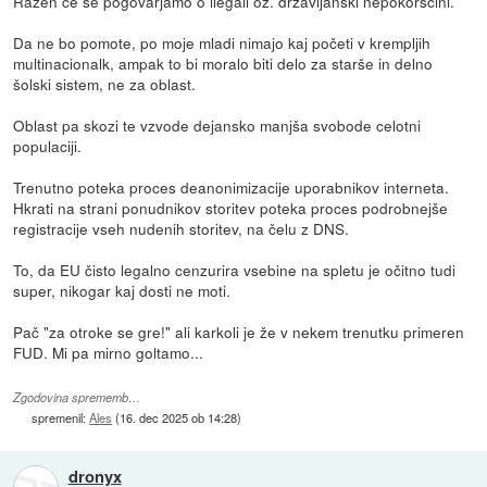
Razen če se pogovarjamo o ilegali oz. državljanski nepokorščini.
Da ne bo pomote, po moje mladi nimajo kaj početi v krempljih
multinacionalk, ampak to bi moralo biti delo za starše in delno
šolski sistem, ne za oblast.
Oblast pa skozi te vzvode dejansko manjša svobode celotni
populaciji.
Trenutno poteka proces deanonimizacije uporabnikov interneta.
Hkrati na strani ponudnikov storitev poteka proces podrobnejše
registracije vseh nudenih storitev, na čelu z DNS.
To, da EU čisto legalno cenzurira vsebine na spletu je očitno tudi
super, nikogar kaj dosti ne moti.
Pač "za otroke se gre!" ali karkoli je že v nekem trenutku primeren
FUD. Mi pa mirno goltamo...
Zgodovina sprememb…
spremenil:
Ales
(
16. dec 2025 ob 14:28
)
dronyx