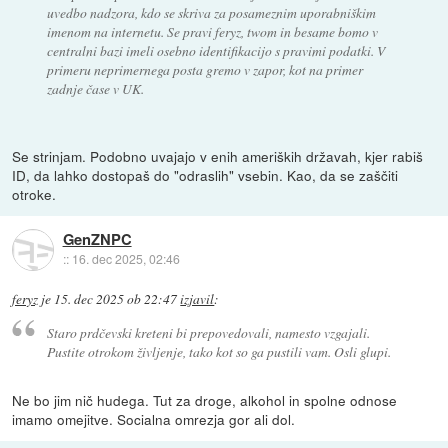
uvedbo nadzora, kdo se skriva za posameznim uporabniškim
imenom na internetu. Se pravi feryz, twom in besame bomo v
centralni bazi imeli osebno identifikacijo s pravimi podatki. V
primeru neprimernega posta gremo v zapor, kot na primer
zadnje čase v UK.
Se strinjam. Podobno uvajajo v enih ameriških državah, kjer rabiš
ID, da lahko dostopaš do "odraslih" vsebin. Kao, da se zaščiti
otroke.
GenZNPC
::
16. dec 2025, 02:46
feryz
je
15. dec 2025 ob 22:47
izjavil
:
Staro prdčevski kreteni bi prepovedovali, namesto vzgajali.
Pustite otrokom življenje, tako kot so ga pustili vam. Osli glupi.
Ne bo jim nič hudega. Tut za droge, alkohol in spolne odnose
imamo omejitve. Socialna omrezja gor ali dol.