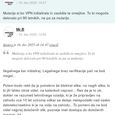
::
16. dec 2025, 14:47
Mularija si bo VPN inštalirala in zaobšla te omejitve. To bi mogoče
delovalo pri 90 letnikih, ne pa za mularijo.
Mr.B
::
16. dec 2025, 14:56
dronyx
je
16. dec 2025 ob 14:47
izjavil
:
Mularija si bo VPN inštalirala in zaobšla te omejitve. To bi
mogoče delovalo pri 90 letnikih, ne pa za mularijo.
Ilegalnega kar inštaliraj. Legalnega brez verifikacije pač ne boš
mogel...
Potem bodo rekli da je potrebno še blokirat slike, no nagih slike, ki
bi jih lahko otrok videl, na katerikoli napravi... Res da je to ok,
dokler ne razumeš tehničnega ozadja, ki je že pripravljen na
zahodu cca 10 let oziroma odkar se delajo metapodatki nad vsako
datoteko/vsebino ki je na voljo na zahodu...To pomeni da ne boš
videl najprej določenih slik, pozneje imel dostopa do določenih
datotek, itd…