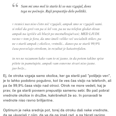
Sam mi smo mel še starše ki so nas vzgajal, dons
tega ne počnejo. Rajš prepustijo delo politiki.
v resnici nas niso čisto nič vzgajali, ampak smo se vzgajali sami.
si rekel da greš ven pa si šel ven, pa ne na telefon gledat ekran
ampak na igrišče ali bluzit po mestu/kraju/vasi; MED LJUDI.
ravno v tem je fora, da smo imeli veliko več socialnih stikov, pa
ne s starši ampak z okolico, vrstniki... danes pa se starši 99,9%
časa posvečajo otrokom, in rezultat je katastrofalen.
in res ne razumem kako vam to ni jasno, in da potem takšne spise
pišete in pametujete, ampak vam osnovne stvari niso jasne.
jao bože...
Ej, če otroka vzgaja samo okolica, ker ga starši pač "pošljejo ven",
je to lahko podobno pogubno, kot če ves čas visijo na telefonih, ali
pa če 99,9% časa visijo nad otroci. Otrok ne more vedeti, kaj je
prav, če ga starši povsem prepustijo samemu sebi. Bo pač pobral
vrednote okolice in družbe, kakršnekoli že so. In ponavadi te
vrednote niso ravno brilijantne.
Optimum je neka srednja pot, torej da otroku daš neke vrednote,
da se ukvarjaš z njim, da ve da ga imaš rad, a ga hkrati recimo