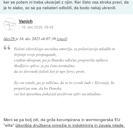
ker se potem ni treba ukvarjati z njim. Ker čisto vsa stroka pravi, da
je to slabo, so se pa nekateri odločili, da bodo nekaj ukrenili.
Vanich
::
16. dec 2025, 08:48
Ales78
je
16. dec 2025 ob 07:38
izjavil
:
Fašisti izkoriščajo socialna omrežja, za polarizacijo mladih in
širjenje svoje propagande,
s takim ukrepom, pa je Danska odlično preprečila njihove
škodljive vplive, je pa čisto normalno,
da so slovenski fašisti kot je npr. feryz, proti.
Za vse ostale, pa je odlično, da se to izvede tudi v Sloveniji. In
prepričan sem, da bo Danska
več kot sposobna pokazati pozitiven vpliv na mladino.
Meni se pa bolj zdi, da gnila korumpirana in wormongerska EU
"elita"
izkorišča družbena omrežja in indoktrinira in zavaja mlade.