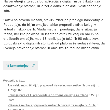
Najverjetnejša izvedba bo aplikacija z digitalnim certifikatom za
dokazovanje starosti, ki jo želijo danske oblasti uvesti prihodnje
leto.
Odzivi so seveda mešani, številni mladi pa predlogu nasprotujejo.
Poudarjajo, da bi jim omejitve lahko preprečile stik s kolegi v
virtualnih skupnostih. Vlada medtem poudarja, da je situacija
resna, ker ima polovica 10 let starih otrok že vsaj en račun na
družbenih omrežjih, med 13-letniki pa je takšnih 98 odstotkov.
Evropski akt o digitalnih storitvah od plaform že sedaj zahteva, da
uvedejo preverjanje starosti in omejitve za račune mladoletnih.
45 komentarjev
Preberite si še…
Avstralski najstniki kljub prepovedi še vedno na družbenih omrežjih
::
1. avg 2026
Francija prva v EU prepovedala družbena omrežja za mlade
::
22. jul
2026
V Kanadi se obeta prepoved družbenih omrežij za mlajše od 16 let
::
11. jun 2026