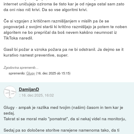
internet uničujejo oziroma še tisto kar je od njega ostal sam zato
da oni niso nič krivi. Da so vse algoritmi krivi.
Če si vzgojen z kritičnem razmišljanjem v mislih pa če se
pogovarjaš z svojimi starši ki kritčno razmišljajo ja potem te noben
algoritem ne bo prepričal da boš nevem kakšno neumnost iz
TikToka naredil.
Gasil bi požar a vzroka požara pa ne bi odstranil. Ja dejmo se it
kurativo namest preventive, super.
Zgodovina sprememb…
spremenilo:
Glugy
(
16. dec 2025 ob 15:15
)
DamijanD
::
16. dec 2025, 16:02
Glugy - ampak je razlika med tvojim (našim) časom in tem kar je
sedaj.
Takrat si se moral malo "pomatrat", da si nekaj videl na monitorju,
Sedaj pa so določene storitve narejene namenoma tako, da ti