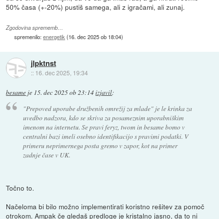
50% časa (+-20%) pustiš samega, ali z igračami, ali zunaj.
Zgodovina sprememb…
spremenilo:
energetik
(
16. dec 2025 ob 18:04
)
jlpktnst
::
16. dec 2025, 19:34
besame
je
15. dec 2025 ob 23:14
izjavil
:
"Prepoved uporabe družbenih omrežij za mlade" je le krinka za
uvedbo nadzora, kdo se skriva za posameznim uporabniškim
imenom na internetu. Se pravi feryz, twom in besame bomo v
centralni bazi imeli osebno identifikacijo s pravimi podatki. V
primeru neprimernega posta gremo v zapor, kot na primer
zadnje čase v UK.
Točno to.
Načeloma bi bilo možno implementirati koristno rešitev za pomoč
otrokom. Ampak če gledaš predloge je kristalno jasno, da to ni