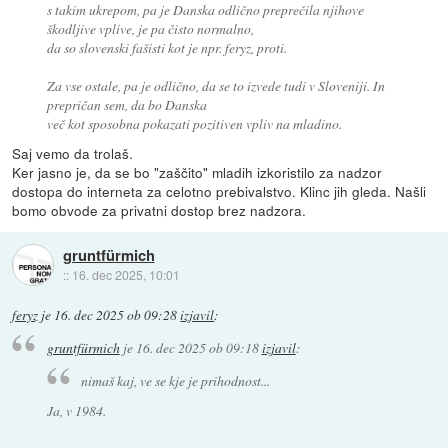
s takim ukrepom, pa je Danska odlično preprečila njihove
škodljive vplive, je pa čisto normalno,
da so slovenski fašisti kot je npr. feryz, proti.
Za vse ostale, pa je odlično, da se to izvede tudi v Sloveniji. In
prepričan sem, da bo Danska
več kot sposobna pokazati pozitiven vpliv na mladino.
Saj vemo da trolaš.
Ker jasno je, da se bo "zaščito" mladih izkoristilo za nadzor
dostopa do interneta za celotno prebivalstvo. Klinc jih gleda. Našli
bomo obvode za privatni dostop brez nadzora.
gruntfürmich
::
16. dec 2025, 10:01
feryz
je
16. dec 2025 ob 09:28
izjavil
:
gruntfürmich
je
16. dec 2025 ob 09:18
izjavil
:
nimaš kaj, ve se kje je prihodnost...
Ja, v 1984.