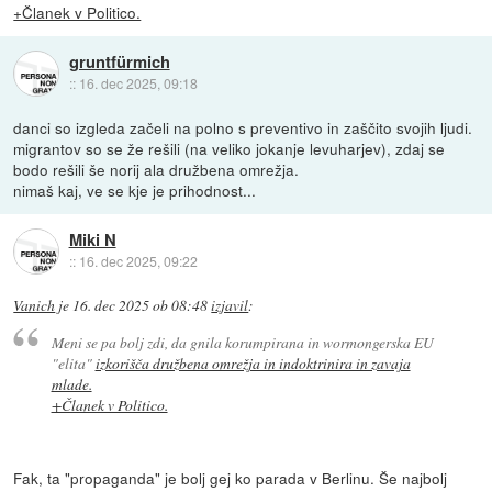
+Članek v Politico.
gruntfürmich
::
16. dec 2025, 09:18
danci so izgleda začeli na polno s preventivo in zaščito svojih ljudi.
migrantov so se že rešili (na veliko jokanje levuharjev), zdaj se
bodo rešili še norij ala družbena omrežja.
nimaš kaj, ve se kje je prihodnost...
Miki N
::
16. dec 2025, 09:22
Vanich
je
16. dec 2025 ob 08:48
izjavil
:
Meni se pa bolj zdi, da gnila korumpirana in wormongerska EU
"elita"
izkorišča družbena omrežja in indoktrinira in zavaja
mlade.
+Članek v Politico.
Fak, ta "propaganda" je bolj gej ko parada v Berlinu. Še najbolj