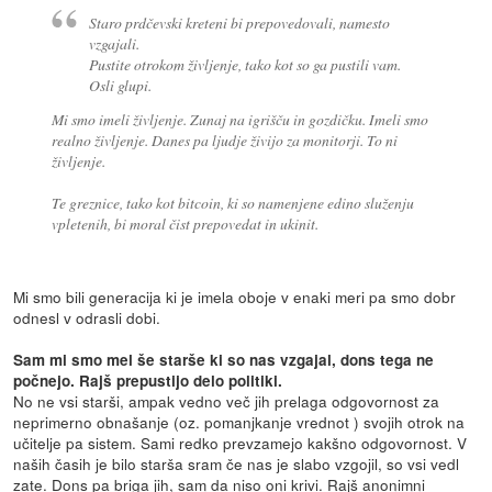
Staro prdčevski kreteni bi prepovedovali, namesto
vzgajali.
Pustite otrokom življenje, tako kot so ga pustili vam.
Osli glupi.
Mi smo imeli življenje. Zunaj na igrišču in gozdičku. Imeli smo
realno življenje. Danes pa ljudje živijo za monitorji. To ni
življenje.
Te greznice, tako kot bitcoin, ki so namenjene edino služenju
vpletenih, bi moral čist prepovedat in ukinit.
Mi smo bili generacija ki je imela oboje v enaki meri pa smo dobr
odnesl v odrasli dobi.
Sam mi smo mel še starše ki so nas vzgajal, dons tega ne
počnejo. Rajš prepustijo delo politiki.
No ne vsi starši, ampak vedno več jih prelaga odgovornost za
neprimerno obnašanje (oz. pomanjkanje vrednot ) svojih otrok na
učitelje pa sistem. Sami redko prevzamejo kakšno odgovornost. V
naših časih je bilo starša sram če nas je slabo vzgojil, so vsi vedl
zate. Dons pa briga jih, sam da niso oni krivi. Rajš anonimni