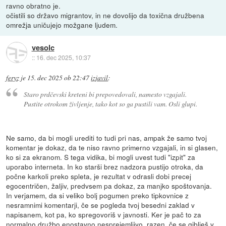
ravno obratno je.
očistili so državo migrantov, in ne dovolijo da toxična družbena
omrežja uničujejo možgane ljudem.
vesolc
::
16. dec 2025, 10:37
feryz
je
15. dec 2025 ob 22:47
izjavil
:
Staro prdčevski kreteni bi prepovedovali, namesto vzgajali.
Pustite otrokom življenje, tako kot so ga pustili vam. Osli glupi.
Ne samo, da bi mogli urediti to tudi pri nas, ampak že samo tvoj
komentar je dokaz, da te niso ravno primerno vzgajali, in si glasen,
ko si za ekranom. S tega vidika, bi mogli uvest tudi "izpit" za
uporabo interneta. In ko starši brez nadzora pustijo otroka, da
počne karkoli preko spleta, je rezultat v odrasli dobi precej
egocentričen, žaljiv, predvsem pa dokaz, za manjko spoštovanja.
In verjamem, da si veliko bolj pogumen preko tipkovnice z
nesramnimi komentarji, če se pogleda tvoj besedni zaklad v
napisanem, kot pa, ko spregovoriš v javnosti. Ker je pač to za
normalno družbo enostavno nesprejemljivo, razen, če se giblješ v