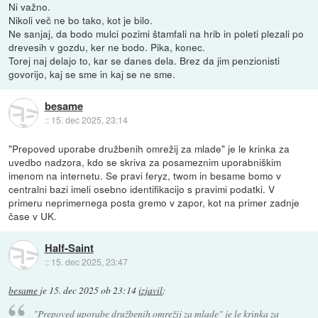
Ni važno.
Nikoli več ne bo tako, kot je bilo.
Ne sanjaj, da bodo mulci pozimi štamfali na hrib in poleti plezali po
drevesih v gozdu, ker ne bodo. Pika, konec.
Torej naj delajo to, kar se danes dela. Brez da jim penzionisti
govorijo, kaj se sme in kaj se ne sme.
besame
::
15. dec 2025, 23:14
"Prepoved uporabe družbenih omrežij za mlade" je le krinka za
uvedbo nadzora, kdo se skriva za posameznim uporabniškim
imenom na internetu. Se pravi feryz, twom in besame bomo v
centralni bazi imeli osebno identifikacijo s pravimi podatki. V
primeru neprimernega posta gremo v zapor, kot na primer zadnje
čase v UK.
Half-Saint
::
15. dec 2025, 23:47
besame
je
15. dec 2025 ob 23:14
izjavil
:
"Prepoved uporabe družbenih omrežij za mlade" je le krinka za