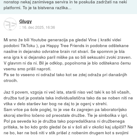
nonstop nekaj zanimivega servira in te poskuša zadržati na neki
platformi. To je ta bistvena razlika...
Glugy
::
16. dec 2025, 16:36
Mi smo že bili Youtube generacija pa gledal Vine ( kratki videi
podobni TikToku ), pa Happy Tree Friends in podobne odštekane
nasilne in dejansko odvratne brain rot stvari. Se spomnm je bla
ena igra k si dejansko paril miške pa so bili seksualni zvoki zraven.
V glavnm ni da ni. Bil je odklop, popolnoma je blo odštekano čemu
vsemu smo prišli naproti.
Pa se to vseeno ni odražal tako kot se zdej odraža pri današnjih
otrocih.
Jaz ti povem, vzgoja ni več ista, starši niso več taki k so bli včasih,
družba tud je postala taka individualistična tako da se noben niti ne
vtika v delo staršev ker bog ne daj to je ogenj v strehi.
Sam vrtce pa šole poglej, to je vse 4x zagrejen pa laboratorijsko
skoraj sterilno ločeno od preostale družbe. Tle je simbolika v igri.
Pol pa seveda ko je družba tako popredalčkana ni družbenega
pritiska, te bo kdo grdo gledal če si v šoli ali v okolici kaj ušpičil? Ne
ne bo, ker ne boš niti v stik prišel z nobenim drugem kot s svojimi