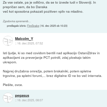
Za vse ostale, pa je odlično, da se to izvede tudi v Sloveniji. In
prepričan sem, da bo Danska
več kot sposobna pokazati pozitiven vpliv na mladino.
Zgodovina sprememb…
predlagalo izbris:
FireSnake
(
16. dec 2025 ob 10:23
)
Malcolm_Y
::
16. dec 2025, 07:52
Isti ljudje, ki so med covidom bentili nad aplikacijo OstaniZdrav in
aplikacijami za preverjanje PCT potrdil, zdaj ploskajo takim
ukrepom.
Najprej družabna omrežja, potem brskalniki, potem spletne
trgovine, pa spletni forumi,... brez digitalne ID ne bo več interneta.
Plešite, ovce.
pegasus
::
16. dec 2025, 08:07