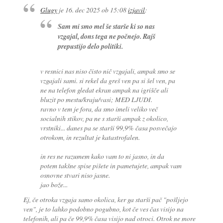
Glugy
je
16. dec 2025 ob 15:08
izjavil
:
Sam mi smo mel še starše ki so nas
vzgajal, dons tega ne počnejo. Rajš
prepustijo delo politiki.
v resnici nas niso čisto nič vzgajali, ampak smo se
vzgajali sami. si rekel da greš ven pa si šel ven, pa
ne na telefon gledat ekran ampak na igrišče ali
bluzit po mestu/kraju/vasi; MED LJUDI.
ravno v tem je fora, da smo imeli veliko več
socialnih stikov, pa ne s starši ampak z okolico,
vrstniki... danes pa se starši 99,9% časa posvečajo
otrokom, in rezultat je katastrofalen.
in res ne razumem kako vam to ni jasno, in da
potem takšne spise pišete in pametujete, ampak vam
osnovne stvari niso jasne.
jao bože...
Ej, če otroka vzgaja samo okolica, ker ga starši pač "pošljejo
ven", je to lahko podobno pogubno, kot če ves čas visijo na
telefonih, ali pa če 99,9% časa visijo nad otroci. Otrok ne more