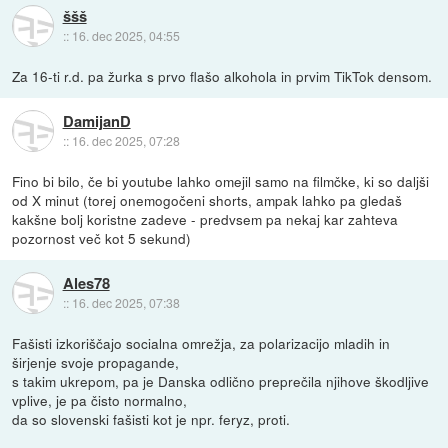
ššš
::
16. dec 2025, 04:55
Za 16-ti r.d. pa žurka s prvo flašo alkohola in prvim TikTok densom.
DamijanD
::
16. dec 2025, 07:28
Fino bi bilo, če bi youtube lahko omejil samo na filmčke, ki so daljši
od X minut (torej onemogočeni shorts, ampak lahko pa gledaš
kakšne bolj koristne zadeve - predvsem pa nekaj kar zahteva
pozornost več kot 5 sekund)
Ales78
::
16. dec 2025, 07:38
Fašisti izkoriščajo socialna omrežja, za polarizacijo mladih in
širjenje svoje propagande,
s takim ukrepom, pa je Danska odlično preprečila njihove škodljive
vplive, je pa čisto normalno,
da so slovenski fašisti kot je npr. feryz, proti.