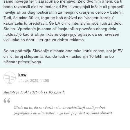
samo novega ter ti zaračunajo menjavo. Zelo dvomim o tem, da ti
bodo razstavili elektro motor od EV in zamenjali ležaje ali popravili
navitje ali pa diagnosticirali in zamenjali okvarjeno celico v bateriji.
Tudi, če mine 30 let, tega ne boš doživel na "vsakem koraku",
kakor želiš tu predstavit. Še EV clinic intenzivno išče ljudi za delo.
Stalno. Vprašanje je samo ali imajo toliko povečan obseg dela,
fluktuacijo kadra ali pa fiktivno objavljajo oglase, da se navezen
vidi kako so dobri, ker gre za dobro reklamo.
Še na področju Slovenije nimamo ene take konkurence, kot je EV
clinic, torej sklepam lahko, da tudi v naslednjih 10 letih ne bo
ničesar primerljivega.
kow
::
1. okt 2025, 11:08
starfotr
je
1. okt 2025 ob 11:05
izjavil
:
Glede na to, da so včasih vsi avto električarji znali podret
zaganjalnik ali alternator in ga tudi popravit oziroma obnovit