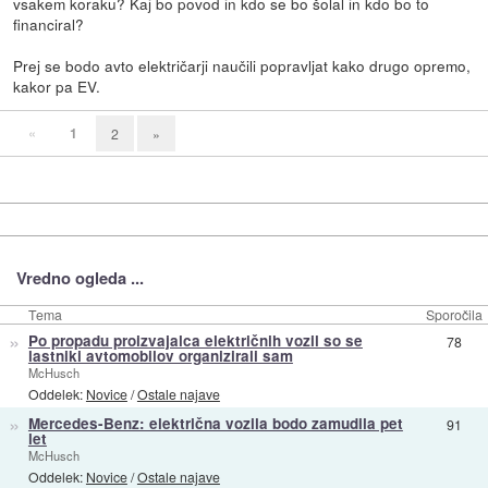
vsakem koraku? Kaj bo povod in kdo se bo šolal in kdo bo to
financiral?
Prej se bodo avto električarji naučili popravljat kako drugo opremo,
kakor pa EV.
«
1
2
»
Vredno ogleda ...
Tema
Sporočila
»
Po propadu proizvajalca električnih vozil so se
78
lastniki avtomobilov organizirali sam
McHusch
Oddelek:
Novice
/
Ostale najave
»
Mercedes-Benz: električna vozila bodo zamudila pet
91
let
McHusch
Oddelek:
Novice
/
Ostale najave