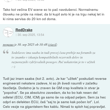
Tako kot večina EV scene so to pač navdušenci. Normalnemu
človeku ne pride na misel, da bi kupil avto ki je na trgu nekaj let in
ki nima servisa do 20 km od doma.
RedDrake
::
30. sep 2025, 13:54
pegasus
je
30. sep 2025 ob 10:48
izjavil
:
Sodelavec ima saaba in tudi precej časa prebije na forumih za
to znamko v iskanju kompatibilnih rezervnih delov in
raznoraznih vzdrževalnih posegov. Pač nekaterim je to v užitek
:-)
Tudi jaz imam saaba (kot 2. avto). Je kar "užitek" poskušati reverse
engineerati nekatere zadeve, ki so jih švedi naumili v začetku
tisočletja. Dodatno je tu zraven še GM crap kvaliteta in stvar je
"popolna". Se pa absolutno zavedam, da ko bo kak resen del
odletel (ECU, CIM, ICM) ga samo še na odpad peljem. Sem za hec
odprl en defekten ECU, češ "saj to je samo kak počen lot". Lol.
Celo vezje na gigantskem flex kablu. Nimaš to sploh kaj popravljat.