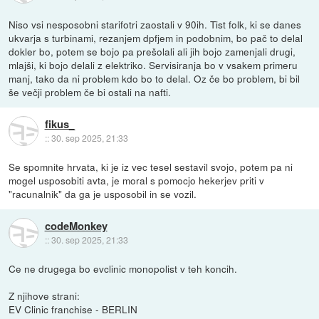
Niso vsi nesposobni starifotri zaostali v 90ih. Tist folk, ki se danes
ukvarja s turbinami, rezanjem dpfjem in podobnim, bo pač to delal
dokler bo, potem se bojo pa prešolali ali jih bojo zamenjali drugi,
mlajši, ki bojo delali z elektriko. Servisiranja bo v vsakem primeru
manj, tako da ni problem kdo bo to delal. Oz če bo problem, bi bil
še večji problem če bi ostali na nafti.
fikus_
::
30. sep 2025, 21:33
Se spomnite hrvata, ki je iz vec tesel sestavil svojo, potem pa ni
mogel usposobiti avta, je moral s pomocjo hekerjev priti v
"racunalnik" da ga je usposobil in se vozil.
codeMonkey
::
30. sep 2025, 21:33
Ce ne drugega bo evclinic monopolist v teh koncih.
Z njihove strani:
EV Clinic franchise - BERLIN