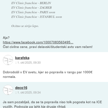
EV Clinic franchise - BERLIN
EV Clinic franchise - ZAGREB
EV Clinic franchise - PARIS soon
EV Clinic franchise - ISTANBUL soon
Ocitno se sirijo lepo.
Aja?
https://www.facebook.com/10007083563495...
Čist civilne cene, pravi delavski/študentski avto vam rečem!
karafeka
::
1. okt 2025, 09:30
Dobrodošli v EV svetu, kjer so popravila v rangu par 1000€
normala.
deco16
::
1. okt 2025, 09:34
Ja sam pozabljaš, da se ta popravila niso tolk pogosta kot na ICE
vozilih. Podvozje pa lahk kje drugje rihtaš