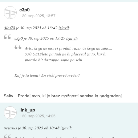
c3p0
::
30. sep 2025, 13:57
Ales78
je
30. sep 2025 ob 13:42
izjavil
:
c3p0
je
30. sep 2025 ob 13:27
izjavil
:
Avto, ki ga ne moreš prodat, razen če koga na suho...
550 USD/leto pa tudi ne bi plačeval za to, kar bi
moralo bit dostopno samo po sebi.
Kaj je ta tema? En viski preveč zvečer?
Salty... Prodaj avto, ki je brez možnosti servisa in nadgradenj.
link_up
::
30. sep 2025, 14:25
pegasus
je
30. sep 2025 ob 10:48
izjavil
: