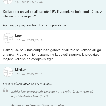
::
30. sep 2025, 17:44
Koliko bojo pa vsi ostali današnji EV-ji vredni, ko bojo stari 10 let, z
iztrošenimi baterijami?
Aja, saj ga prej prodaš, tko da ni problema...
kow
::
30. sep 2025, 20:18
Fiskerju se bo v naslednjih letih gotovo pridruzila se kaksna druga
znamka. Predvsem je nespametno kupovati znamke, ki prodajajo
majhne kolicine na evropskih trgih.
klinker
::
30. sep 2025, 21:11
twom
je
30. sep 2025 ob 17:44
izjavil
:
Koliko bojo pa vsi ostali današnji EV-ji vredni, ko bojo stari 10
let, z iztrošenimi baterijami?
Aja, saj ga prej prodaš, tko da ni problema...