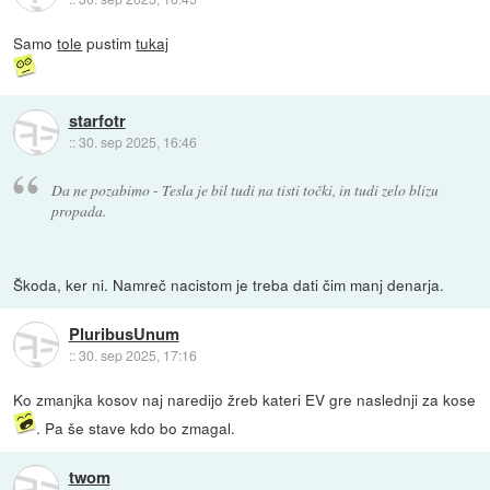
Samo
tole
pustim
tukaj
starfotr
::
30. sep 2025, 16:46
Da ne pozabimo - Tesla je bil tudi na tisti točki, in tudi zelo blizu
propada.
Škoda, ker ni. Namreč nacistom je treba dati čim manj denarja.
PluribusUnum
::
30. sep 2025, 17:16
Ko zmanjka kosov naj naredijo žreb kateri EV gre naslednji za kose
. Pa še stave kdo bo zmagal.
twom