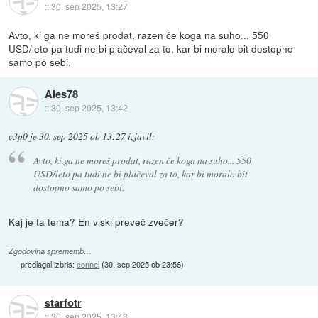
::
30. sep 2025, 13:27
Avto, ki ga ne moreš prodat, razen če koga na suho... 550
USD/leto pa tudi ne bi plačeval za to, kar bi moralo bit dostopno
samo po sebi.
Ales78
::
30. sep 2025, 13:42
c3p0
je
30. sep 2025 ob 13:27
izjavil
:
Avto, ki ga ne moreš prodat, razen če koga na suho... 550
USD/leto pa tudi ne bi plačeval za to, kar bi moralo bit
dostopno samo po sebi.
Kaj je ta tema? En viski preveč zvečer?
Zgodovina sprememb…
predlagal izbris:
connel
(
30. sep 2025 ob 23:56
)
starfotr
::
30. sep 2025, 13:48