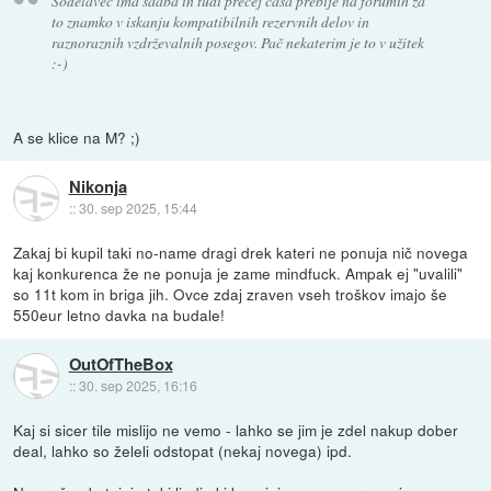
Sodelavec ima saaba in tudi precej časa prebije na forumih za
to znamko v iskanju kompatibilnih rezervnih delov in
raznoraznih vzdrževalnih posegov. Pač nekaterim je to v užitek
:-)
A se klice na M? ;)
Nikonja
::
30. sep 2025, 15:44
Zakaj bi kupil taki no-name dragi drek kateri ne ponuja nič novega
kaj konkurenca že ne ponuja je zame mindfuck. Ampak ej "uvalili"
so 11t kom in briga jih. Ovce zdaj zraven vseh troškov imajo še
550eur letno davka na budale!
OutOfTheBox
::
30. sep 2025, 16:16
Kaj si sicer tile mislijo ne vemo - lahko se jim je zdel nakup dober
deal, lahko so želeli odstopat (nekaj novega) ipd.