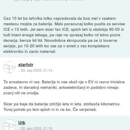
Cez 10 let bo tehnika tolko napredovala da bos mel v vsakem
mestecu mojsta za baterije. Malo poracunaj kolko pustis za servise
ICE v 10 letih. Jst sem sicer fan ICE, sploh teh iz obdobja 90-00 in
tudi imam enega takega, pa raje ne vprasaj kolko mi letno pozre
denarja, benza itd itd. Novodobna skropucala pa ze iz tovarne
serjejo, po 10-20 letih bo vse za v smeti z vso kompleksno
elektroniko in zanic materiali.
starfotr
::
30. sep 2025, 21:14
To enostavno ni res. Baterija in vse okoli nje v EV ni ravno trivialna
zadeva. In današnji mehaniki, avtoelektričarji in podobni nimajo
znanj niti ne orodja.
Sicer pa baje da baterije zdržijo leta in leta, stotisoče kilometrov.
Torej potreb po tem sploh ni in ne bo. Če verjameš.
Utk
::
30. sep 2025, 21:18