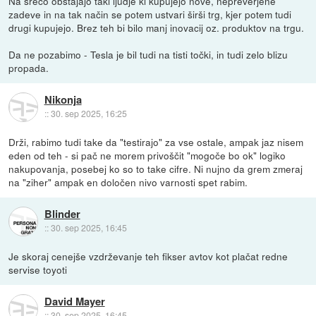
Na srečo obstajajo taki ljudje ki kupujejo nove, nepreverjene
zadeve in na tak način se potem ustvari širši trg, kjer potem tudi
drugi kupujejo. Brez teh bi bilo manj inovacij oz. produktov na trgu.
Da ne pozabimo - Tesla je bil tudi na tisti točki, in tudi zelo blizu
propada.
Nikonja
::
30. sep 2025, 16:25
Drži, rabimo tudi take da "testirajo" za vse ostale, ampak jaz nisem
eden od teh - si pač ne morem privoščit "mogoče bo ok" logiko
nakupovanja, posebej ko so to take cifre. Ni nujno da grem zmeraj
na "ziher" ampak en določen nivo varnosti spet rabim.
Blinder
::
30. sep 2025, 16:45
Je skoraj cenejše vzdrževanje teh fikser avtov kot plačat redne
servise toyoti
David Mayer
::
30. sep 2025, 16:45