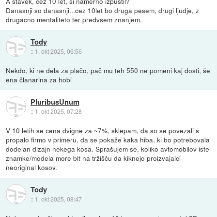
A stavek, cez 10 let, si namerno izpustil?
Danasnji so danasnji...cez 10let bo druga pesem, drugi ljudje, z
drugacno mentaliteto ter predvsem znanjem.
Tody
::
1. okt 2025, 06:56
Nekdo, ki ne dela za plačo, pač mu teh 550 ne pomeni kaj dosti, še
ena članarina za hobi
PluribusUnum
::
1. okt 2025, 07:28
V 10 letih se cena dvigne za ~7%, sklepam, da so se povezali s
propalo firmo v primeru, da se pokaže kaka hiba, ki bo potrebovala
dodelan dizajn nekega kosa. Sprašujem se, koliko avtomobilov iste
znamke/modela more bit na tržišču da kiknejo proizvajalci
neoriginal kosov.
Tody
::
1. okt 2025, 08:47