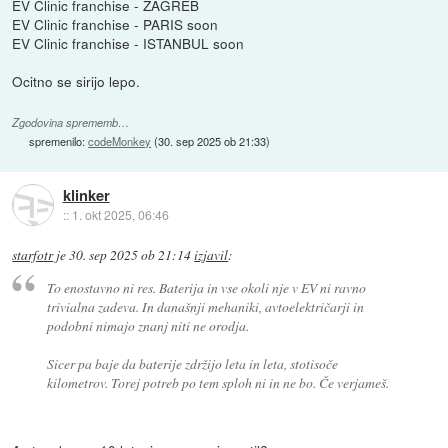
EV Clinic franchise - ZAGREB
EV Clinic franchise - PARIS soon
EV Clinic franchise - ISTANBUL soon
Ocitno se sirijo lepo.
Zgodovina sprememb…
spremenilo:
codeMonkey
(
30. sep 2025 ob 21:33
)
klinker
::
1. okt 2025, 06:46
starfotr
je
30. sep 2025 ob 21:14
izjavil
:
To enostavno ni res. Baterija in vse okoli nje v EV ni ravno
trivialna zadeva. In današnji mehaniki, avtoelektričarji in
podobni nimajo znanj niti ne orodja.
Sicer pa baje da baterije zdržijo leta in leta, stotisoče
kilometrov. Torej potreb po tem sploh ni in ne bo. Če verjameš.