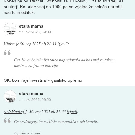
Noben ne bo štancal / vpihoval za 10 kosov,... za to so zdej 3D
printerji. Ko pride vsaj do 1000 pa se vrjetno že splača narediti
načrte in odlitek.
stara mama
::
1. okt 2025, 09:08
klinker
je
30. sep 2025 ob 21:11
izjavil
:
Cez 10 let bo tehnika tolko napredovala da bos mel v vsakem
mestecu mojsta za baterije.
OK, bom raje investiral v gasilsko opremo
stara mama
::
1. okt 2025, 09:20
codeMonkey
je
30. sep 2025 ob 21:33
izjavil
:
Ce ne drugega bo evclinic monopolist v teh koncih.
Z njihove strani: