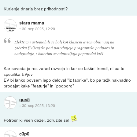
Kurjenje dnarja brez prihodnosti?
stara mama
::
30. sep 2025, 12:20
Električni avtomobili še bolj kot klasični avtomobili vsaj na
začetku življenjske poti potrebujejo programsko podporo in
nadgradnje, s katerimi se odpravljajo poporodni krči
Kar seveda je res zarad razvoja in ker so takšni trendi, ni pa to
specifika EVjev.
EV bi lahko povsem lepo deloval "iz fabrike", bo pa težk naknadno
prodajat kake "featurje" in "podporo"
gus5
::
30. sep 2025, 13:20
Potrošniki vseh dežel, združite se!
c3p0