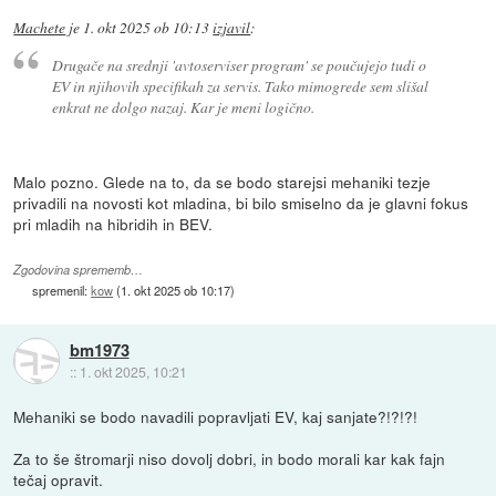
Machete
je
1. okt 2025 ob 10:13
izjavil
:
Drugače na srednji 'avtoserviser program' se poučujejo tudi o
EV in njihovih specifikah za servis. Tako mimogrede sem slišal
enkrat ne dolgo nazaj. Kar je meni logično.
Malo pozno. Glede na to, da se bodo starejsi mehaniki tezje
privadili na novosti kot mladina, bi bilo smiselno da je glavni fokus
pri mladih na hibridih in BEV.
Zgodovina sprememb…
spremenil:
kow
(
1. okt 2025 ob 10:17
)
bm1973
::
1. okt 2025, 10:21
Mehaniki se bodo navadili popravljati EV, kaj sanjate?!?!?!
Za to še štromarji niso dovolj dobri, in bodo morali kar kak fajn
tečaj opravit.