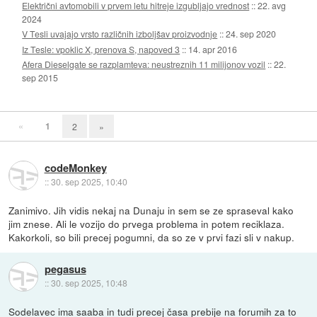
Električni avtomobili v prvem letu hitreje izgubljajo vrednost
::
22. avg
2024
V Tesli uvajajo vrsto različnih izboljšav proizvodnje
::
24. sep 2020
Iz Tesle: vpoklic X, prenova S, napoved 3
::
14. apr 2016
Afera Dieselgate se razplamteva: neustreznih 11 milijonov vozil
::
22.
sep 2015
«
1
2
»
codeMonkey
::
30. sep 2025, 10:40
Zanimivo. Jih vidis nekaj na Dunaju in sem se ze spraseval kako
jim znese. Ali le vozijo do prvega problema in potem reciklaza.
Kakorkoli, so bili precej pogumni, da so ze v prvi fazi sli v nakup.
pegasus
::
30. sep 2025, 10:48
Sodelavec ima saaba in tudi precej časa prebije na forumih za to