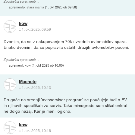
Zgodovina sprememb…
spremenilo:
stara mama
(
1. okt 2025 ob 09:58
)
kow
::
1. okt 2025, 09:59
Dvomim, da se z nakupovanjem 70k+ vrednih avtomobilov spara.
Enako dvomim, da so popravila ostalih drazjih avtomobilov poceni.
Zgodovina sprememb…
spremenil:
kow
(
1. okt 2025 ob 10:00
)
Machete
::
1. okt 2025, 10:13
Drugače na srednji 'avtoserviser program' se poučujejo tudi o EV
in njihovih specifikah za servis. Tako mimogrede sem slišal enkrat
ne dolgo nazaj. Kar je meni logično.
kow
::
1. okt 2025, 10:16