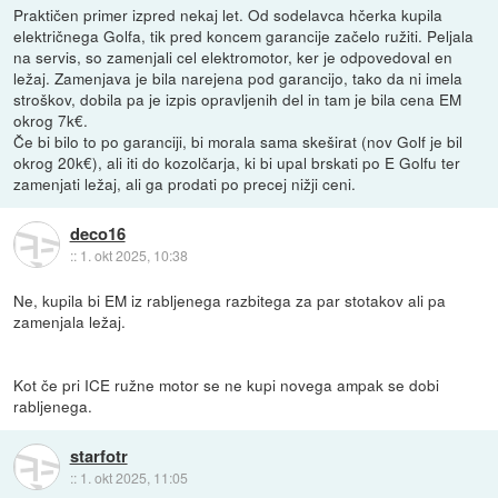
Praktičen primer izpred nekaj let. Od sodelavca hčerka kupila
električnega Golfa, tik pred koncem garancije začelo ružiti. Peljala
na servis, so zamenjali cel elektromotor, ker je odpovedoval en
ležaj. Zamenjava je bila narejena pod garancijo, tako da ni imela
stroškov, dobila pa je izpis opravljenih del in tam je bila cena EM
okrog 7k€.
Če bi bilo to po garanciji, bi morala sama skeširat (nov Golf je bil
okrog 20k€), ali iti do kozolčarja, ki bi upal brskati po E Golfu ter
zamenjati ležaj, ali ga prodati po precej nižji ceni.
deco16
::
1. okt 2025, 10:38
Ne, kupila bi EM iz rabljenega razbitega za par stotakov ali pa
zamenjala ležaj.
Kot če pri ICE ružne motor se ne kupi novega ampak se dobi
rabljenega.
starfotr
::
1. okt 2025, 11:05