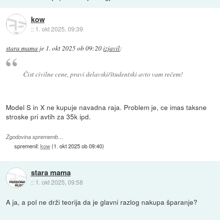
kow
::
1. okt 2025, 09:39
stara mama
je
1. okt 2025 ob 09:20
izjavil
:
Čist civilne cene, pravi delavski/študentski avto vam rečem!
Model S in X ne kupuje navadna raja. Problem je, ce imas taksne
stroske pri avtih za 35k ipd.
Zgodovina sprememb…
spremenil:
kow
(
1. okt 2025 ob 09:40
)
stara mama
::
1. okt 2025, 09:58
A ja, a pol ne drži teorija da je glavni razlog nakupa šparanje?