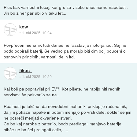
Plus kak varnostni tečaj, ker gre za visoke enosmerne napetosti.
Jih bo ziher par ubilo v teku let...
kow
::
1. okt 2025, 10:24
Povprecen mehanik tudi danes ne razstavlja motorja ipd. Saj ne
bodo odpirali baterij. Se vedno pa morajo biti cim bolj pouceni o
osnovnih principih, varnosti, delih itd.
fikus_
::
1. okt 2025, 10:29
Kaj boš pa popravljal pri EV?! Kot pišete, ne rabijo niti rednih
servisov, še pokvarijo se ne....
Realnost je takšna, da novodobni mehaniki priklopijo računalnik,
da jim pokaže napake in potem menjajo po vrsti dele, dokler se jim
ne posreči menjati okvarjene stvari.
Če bo kaj narobe z baterijo, bodo predlagali menjavo baterije,
nihče ne bo šel prelagati celic,.....