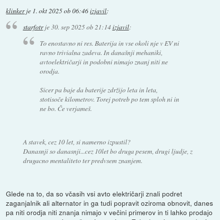
klinker
je
1. okt 2025 ob 06:46
izjavil
:
starfotr
je
30. sep 2025 ob 21:14
izjavil
:
To enostavno ni res. Baterija in vse okoli nje v EV ni
ravno trivialna zadeva. In današnji mehaniki,
avtoelektričarji in podobni nimajo znanj niti ne
orodja.
Sicer pa baje da baterije zdržijo leta in leta,
stotisoče kilometrov. Torej potreb po tem sploh ni in
ne bo. Če verjameš.
A stavek, cez 10 let, si namerno izpustil?
Danasnji so danasnji...cez 10let bo druga pesem, drugi ljudje, z
drugacno mentaliteto ter predvsem znanjem.
Glede na to, da so včasih vsi avto električarji znali podret
zaganjalnik ali alternator in ga tudi popravit oziroma obnovit, danes
pa niti orodja niti znanja nimajo v večini primerov in ti lahko prodajo