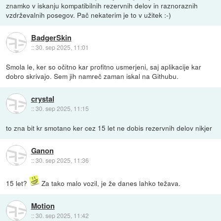
znamko v iskanju kompatibilnih rezervnih delov in raznoraznih
vzdrževalnih posegov. Pač nekaterim je to v užitek :-)
BadgerSkin
::
30. sep 2025, 11:01
Smola le, ker so očitno kar profitno usmerjeni, saj aplikacije kar
dobro skrivajo. Sem jih namreč zaman iskal na Githubu.
crystal
::
30. sep 2025, 11:15
to zna bit kr smotano ker cez 15 let ne dobis rezervnih delov nikjer
Ganon
::
30. sep 2025, 11:36
15 let?
Za tako malo vozil, je že danes lahko težava.
Motion
::
30. sep 2025, 11:42