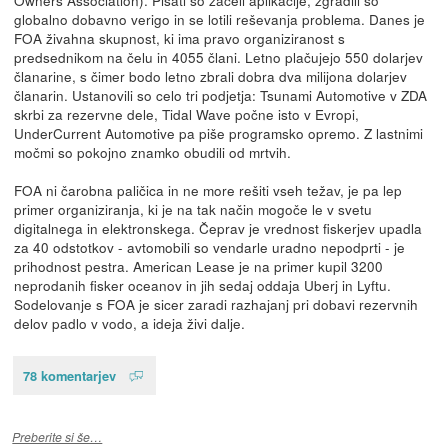
globalno dobavno verigo in se lotili reševanja problema. Danes je
FOA živahna skupnost, ki ima pravo organiziranost s
predsednikom na čelu in 4055 člani. Letno plačujejo 550 dolarjev
članarine, s čimer bodo letno zbrali dobra dva milijona dolarjev
članarin. Ustanovili so celo tri podjetja: Tsunami Automotive v ZDA
skrbi za rezervne dele, Tidal Wave počne isto v Evropi,
UnderCurrent Automotive pa piše programsko opremo. Z lastnimi
močmi so pokojno znamko obudili od mrtvih.
FOA ni čarobna paličica in ne more rešiti vseh težav, je pa lep
primer organiziranja, ki je na tak način mogoče le v svetu
digitalnega in elektronskega. Čeprav je vrednost fiskerjev upadla
za 40 odstotkov - avtomobili so vendarle uradno nepodprti - je
prihodnost pestra. American Lease je na primer kupil 3200
neprodanih fisker oceanov in jih sedaj oddaja Uberj in Lyftu.
Sodelovanje s FOA je sicer zaradi razhajanj pri dobavi rezervnih
delov padlo v vodo, a ideja živi dalje.
78 komentarjev
Preberite si še…