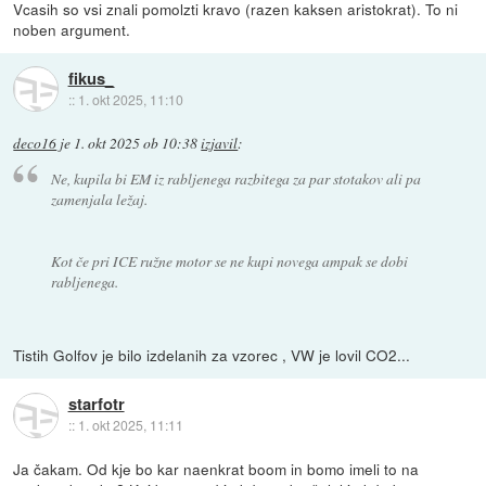
Vcasih so vsi znali pomolzti kravo (razen kaksen aristokrat). To ni
noben argument.
fikus_
::
1. okt 2025, 11:10
deco16
je
1. okt 2025 ob 10:38
izjavil
:
Ne, kupila bi EM iz rabljenega razbitega za par stotakov ali pa
zamenjala ležaj.
Kot če pri ICE ružne motor se ne kupi novega ampak se dobi
rabljenega.
Tistih Golfov je bilo izdelanih za vzorec , VW je lovil CO2...
starfotr
::
1. okt 2025, 11:11
Ja čakam. Od kje bo kar naenkrat boom in bomo imeli to na