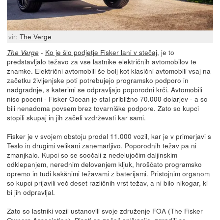
vir:
The Verge
-
Ko je šlo podjetje Fisker lani v stečaj
, je to
The Verge
predstavljalo težavo za vse lastnike električnih avtomobilov te
znamke. Električni avtomobili še bolj kot klasični avtomobili vsaj na
začetku življenjske poti potrebujejo programsko podporo in
nadgradnje, s katerimi se odpravljajo poporodni krči. Avtomobili
niso poceni - Fisker Ocean je stal približno 70.000 dolarjev - a so
bili nenadoma povsem brez tovarniške podpore. Zato so kupci
stopili skupaj in jih začeli vzdrževati kar sami.
Fisker je v svojem obstoju prodal 11.000 vozil, kar je v primerjavi s
Teslo in drugimi velikani zanemarljivo. Poporodnih težav pa ni
zmanjkalo. Kupci so se soočali z nedelujočim daljinskim
odklepanjem, nerednim delovanjem kljuk, hroščato programsko
opremo in tudi kakšnimi težavami z baterijami. Pristojnim organom
so kupci prijavili več deset različnih vrst težav, a ni bilo nikogar, ki
bi jih odpravljal.
Zato so lastniki vozil ustanovili svoje združenje FOA (The Fisker
Owners Association). Pisati so začeli aplikacije, zgradili so