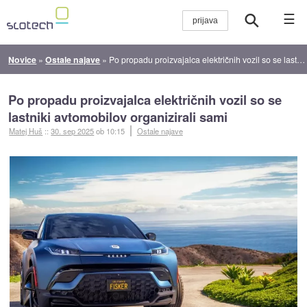
☰
Novice
»
Ostale najave
»
Po propadu proizvajalca električnih vozil so se lastniki avtomobilov organizirali sami
Po propadu proizvajalca električnih vozil so se
lastniki avtomobilov organizirali sami
Matej Huš
::
30. sep 2025
ob 10:15
Ostale najave