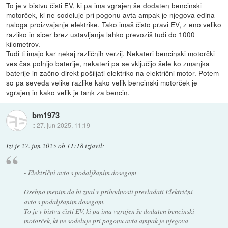
To je v bistvu čisti EV, ki pa ima vgrajen še dodaten bencinski
motorček, ki ne sodeluje pri pogonu avta ampak je njegova edina
naloga proizvajanje elektrike. Tako imaš čisto pravi EV, z eno veliko
razliko in sicer brez ustavljanja lahko prevoziš tudi do 1000
kilometrov.
Tudi ti imajo kar nekaj različnih verzij. Nekateri bencinski motorčki
ves čas polnijo baterije, nekateri pa se vključijo šele ko zmanjka
baterije in začno direkt pošiljati elektriko na električni motor. Potem
so pa seveda velike razlike kako velik bencinski motorček je
vgrajen in kako velik je tank za bencin.
bm1973
::
27. jun 2025, 11:19
Izi
je
27. jun 2025 ob 11:18
izjavil
:
- Električni avto s podaljšanim dosegom
Osebno menim da bi znal v prihodnosti prevladati Električni
avto s podaljšanim dosegom.
To je v bistvu čisti EV, ki pa ima vgrajen še dodaten bencinski
motorček, ki ne sodeluje pri pogonu avta ampak je njegova