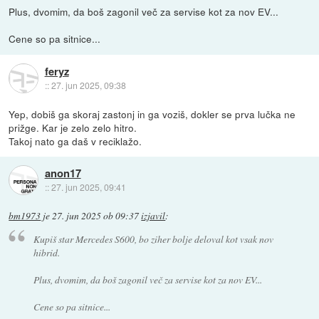
Plus, dvomim, da boš zagonil več za servise kot za nov EV...
Cene so pa sitnice...
feryz
::
27. jun 2025, 09:38
Yep, dobiš ga skoraj zastonj in ga voziš, dokler se prva lučka ne
prižge. Kar je zelo zelo hitro.
Takoj nato ga daš v reciklažo.
anon17
::
27. jun 2025, 09:41
bm1973
je
27. jun 2025 ob 09:37
izjavil
:
Kupiš star Mercedes S600, bo ziher bolje deloval kot vsak nov
hibrid.
Plus, dvomim, da boš zagonil več za servise kot za nov EV...
Cene so pa sitnice...