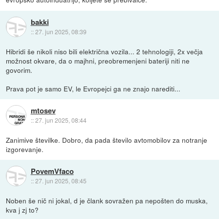
bakki
::
27. jun 2025, 08:39
Hibridi še nikoli niso bili električna vozila... 2 tehnologiji, 2x večja
možnost okvare, da o majhni, preobremenjeni bateriji niti ne
govorim.
Prava pot je samo EV, le Evropejci ga ne znajo narediti...
mtosev
::
27. jun 2025, 08:44
Zanimive številke. Dobro, da pada število avtomobilov za notranje
izgorevanje.
PovemVfaco
::
27. jun 2025, 08:45
Noben še nič ni jokal, d je člank sovražen pa nepošten do muska,
kva j zj to?