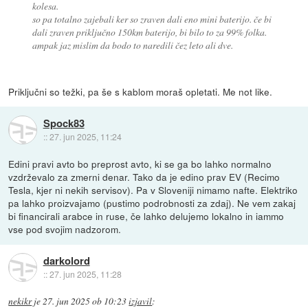
kolesa.
so pa totalno zajebali ker so zraven dali eno mini baterijo. če bi
dali zraven priključno 150km baterijo, bi bilo to za 99% folka.
ampak jaz mislim da bodo to naredili čez leto ali dve.
Priključni so težki, pa še s kablom moraš opletati. Me not like.
Spock83
::
27. jun 2025, 11:24
Edini pravi avto bo preprost avto, ki se ga bo lahko normalno
vzdrževalo za zmerni denar. Tako da je edino prav EV (Recimo
Tesla, kjer ni nekih servisov). Pa v Sloveniji nimamo nafte. Elektriko
pa lahko proizvajamo (pustimo podrobnosti za zdaj). Ne vem zakaj
bi financirali arabce in ruse, če lahko delujemo lokalno in iammo
vse pod svojim nadzorom.
darkolord
::
27. jun 2025, 11:28
nekikr
je
27. jun 2025 ob 10:23
izjavil
: