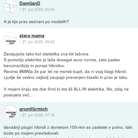
DamijanD
::
27. jun 2025, 05:34
A je kje prav seznam po modelih?
stara mama
::
27. jun 2025, 06:42
Zavajujoče tako kot statistika zna bit lažniva.
S pomočjo elektrike je laže dosegat euro norme, zato padec
bencina/dizla in porast hibridov.
Recimo BMWja že par let ne moreš kupit, da ni vsaj blagi hibrid.
Ljudje še vedno najbolj zaupajo preverjeni klasiki in prav je tako.
V mojem kraju sta dve firmi ki sta šli ALL-IN elektrika. No, zdaj ne
poslujeta več...
gruntfürmich
::
27. jun 2025, 07:19
današnji plugin hibridi z dometom 100+km so zadetek v polno. taki
bodo po mojem prevladovali.