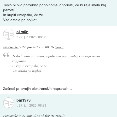
Teslo bi bilo potrebno popolnoma ignorirati, če bi raja imela kaj
pameti.
In kupiti evropsko, če že.
Vse ostalo pa bojkot.
s1m0n
::
27. jun 2025, 08:28
FireSnake
je
27. jun 2025 ob 08:16
izjavil
:
Teslo bi bilo potrebno popolnoma ignorirati, če bi raja imela
kaj pameti.
In kupiti evropsko, če že.
Vse ostalo pa bojkot.
Začneš pri svojih elektronskih napravah…
bm1973
::
27. jun 2025, 08:33
FireSnake
je
27. jun 2025 ob 08:16
izjavil
: