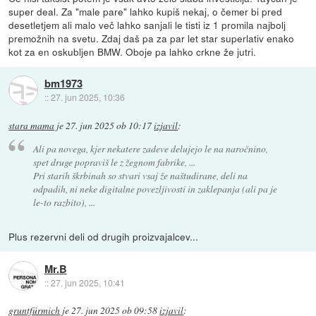
super deal. Za "male pare" lahko kupiš nekaj, o čemer bi pred
desetletjem ali malo več lahko sanjali le tisti iz 1 promila najbolj
premožnih na svetu. Zdaj daš pa za par let star superlativ enako
kot za en oskubljen BMW. Oboje pa lahko crkne že jutri.
bm1973
::
27. jun 2025, 10:36
stara mama
je
27. jun 2025 ob 10:17
izjavil
:
Ali pa novega, kjer nekatere zadeve delujejo le na naročnino,
spet druge popraviš le z žegnom fabrike, ...
Pri starih škrbinah so stvari vsaj že naštudirane, deli na
odpadih, ni neke digitalne povezljivosti in zaklepanja (ali pa je
le-to razbito), ...
Plus rezervni deli od drugih proizvajalcev...
Mr.B
::
27. jun 2025, 10:41
gruntfürmich
je
27. jun 2025 ob 09:58
izjavil
: