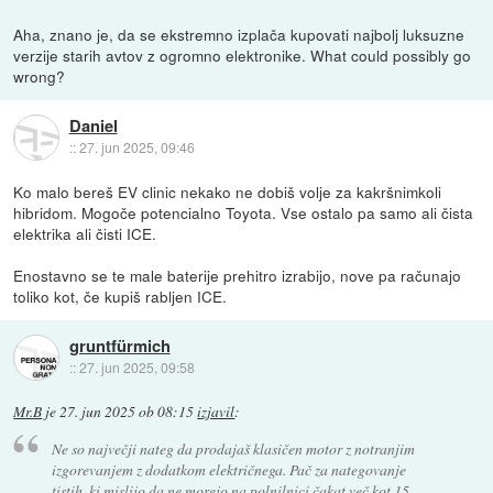
Aha, znano je, da se ekstremno izplača kupovati najbolj luksuzne
verzije starih avtov z ogromno elektronike. What could possibly go
wrong?
Daniel
::
27. jun 2025, 09:46
Ko malo bereš EV clinic nekako ne dobiš volje za kakršnimkoli
hibridom. Mogoče potencialno Toyota. Vse ostalo pa samo ali čista
elektrika ali čisti ICE.
Enostavno se te male baterije prehitro izrabijo, nove pa računajo
toliko kot, če kupiš rabljen ICE.
gruntfürmich
::
27. jun 2025, 09:58
Mr.B
je
27. jun 2025 ob 08:15
izjavil
:
Ne so največji nateg da prodajaš klasičen motor z notranjim
izgorevanjem z dodatkom električnega. Pač za nategovanje
tistih, ki mislijo da ne morejo na polnilnici čakat več kot 15