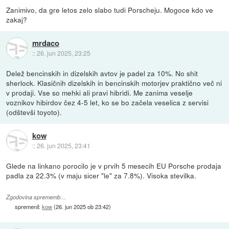
Zanimivo, da gre letos zelo slabo tudi Porscheju. Mogoce kdo ve
zakaj?
mrdaco
::
26. jun 2025, 23:25
Delež bencinskih in dizelskih avtov je padel za 10%. No shit
sherlock. Klasičnih dizelskih in bencinskih motorjev praktično več ni
v prodaji. Vse so mehki ali pravi hibridi. Me zanima veselje
voznikov hibirdov čez 4-5 let, ko se bo začela veselica z servisi
(odštevši toyoto).
kow
::
26. jun 2025, 23:41
Glede na linkano porocilo je v prvih 5 mesecih EU Porsche prodaja
padla za 22.3% (v maju sicer "le" za 7.8%). Visoka stevilka.
Zgodovina sprememb…
spremenil:
kow
(
26. jun 2025 ob 23:42
)