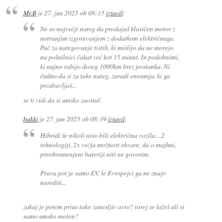
Mr.B
je
27. jun 2025 ob 08:15
izjavil
:
Ne so največji nateg da prodajaš klasičen motor z
notranjim izgorevanjem z dodatkom električnega.
Pač za nategovanje tistih, ki mislijo da ne morejo
na polnilnici čakat več kot 15 minut. In podobnimi,
ki nujno rabijo doseg 1000km brez postanka. Ni
čudno da si za take nateg, zaradi enoumja, ki ga
pozdravljaš...
se ti vidi da si umsko zaostal.
bakki
je
27. jun 2025 ob 08:39
izjavil
:
Hibridi še nikoli niso bili električna vozila... 2
tehnologiji, 2x večja možnost okvare, da o majhni,
preobremenjeni bateriji niti ne govorim.
Prava pot je samo EV, le Evropejci ga ne znajo
narediti...
zakaj je potem prius tako zanesljiv avto? torej se lažeš ali si
samo umsko moten?