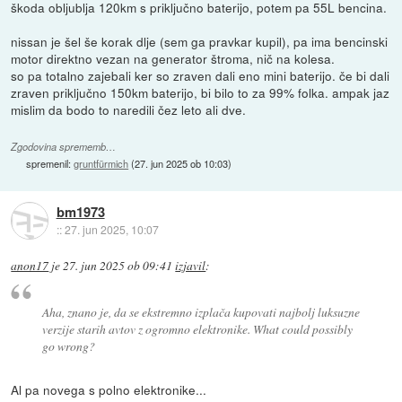
škoda obljublja 120km s priključno baterijo, potem pa 55L bencina.
nissan je šel še korak dlje (sem ga pravkar kupil), pa ima bencinski
motor direktno vezan na generator štroma, nič na kolesa.
so pa totalno zajebali ker so zraven dali eno mini baterijo. če bi dali
zraven priključno 150km baterijo, bi bilo to za 99% folka. ampak jaz
mislim da bodo to naredili čez leto ali dve.
Zgodovina sprememb…
spremenil:
gruntfürmich
(
27. jun 2025 ob 10:03
)
bm1973
::
27. jun 2025, 10:07
anon17
je
27. jun 2025 ob 09:41
izjavil
:
Aha, znano je, da se ekstremno izplača kupovati najbolj luksuzne
verzije starih avtov z ogromno elektronike. What could possibly
go wrong?
Al pa novega s polno elektronike...