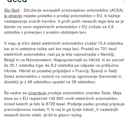
- Združenje evropskih proizvajalcev avtomobilov (ACEA)
Slo-Tech
je objavilo
majske podatke o prodaji avtomobilov v EU, ki kažejo
nadaljevanje znanih trendov. V prvih petih mesecih tega leta se je
število na novo registriranih avtomobilov v EU znižalo za 0,6
odstotka v primerjavi z enakim obdobjem lani.
V maju je tržni delež električnih avtomobilov znašal 15,4 odstotka,
kar je tri odstotne točke več kot maja lani. Prodali so 701 tisoč
električnih avtomobilov, rast pa je bila najmočnejša v Nemčiji,
Belgiji in na Nizozemskem. Najpopularnejši so hibridi, ki so zavzeli
že 35,1 odstotka trga, še 8,2 odstotka pa odpade na priključne
hibride. Hibridi so posebej priljubljeni v Franciji, Španiji in Italiji.
Delež avtomobilov z motorji na notranje zgorevanje (bencinski in
dizelski) je z 48 odstotkov upadel na 38 odstotkov.
Še vedno se
zmanjšuje
prodaja avtomobilov znamke Tesla. Maja
letos so v EU registrirali 142.800 novih električnih avtomobilov,
izmed katerih je bilo le 8729 tesel. Podjetje padec prodaji pripisuje
prenovljenemu modelu Y, ki naj bi ga ljudje čakali.¸V naslednjih
mesecih bomo videli, ali bil to glavni razlog.