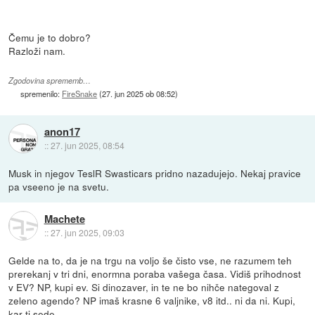
Čemu je to dobro?
Razloži nam.
Zgodovina sprememb…
spremenilo:
FireSnake
(
27. jun 2025 ob 08:52
)
anon17
::
27. jun 2025, 08:54
Musk in njegov TeslR Swasticars pridno nazadujejo. Nekaj pravice
pa vseeno je na svetu.
Machete
::
27. jun 2025, 09:03
Gelde na to, da je na trgu na voljo še čisto vse, ne razumem teh
prerekanj v tri dni, enormna poraba vašega časa. Vidiš prihodnost
v EV? NP, kupi ev. Si dinozaver, in te ne bo nihče nategoval z
zeleno agendo? NP imaš krasne 6 valjnike, v8 itd.. ni da ni. Kupi,
kar ti sede.