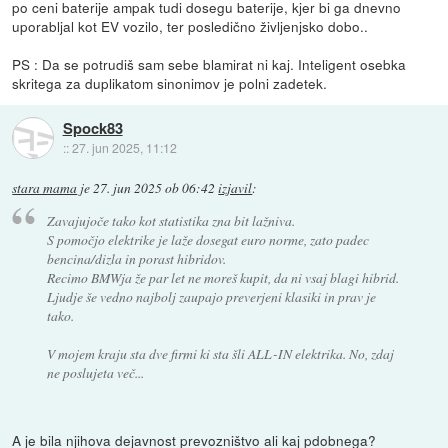
po ceni baterije ampak tudi dosegu baterije, kjer bi ga dnevno
uporabljal kot EV vozilo, ter posledično življenjsko dobo..
PS : Da se potrudiš sam sebe blamirat ni kaj. Inteligent osebka
skritega za duplikatom sinonimov je polni zadetek.
Spock83
::
27. jun 2025, 11:12
stara mama
je
27. jun 2025 ob 06:42
izjavil
:
Zavajujoče tako kot statistika zna bit lažniva.
S pomočjo elektrike je laže dosegat euro norme, zato padec
bencina/dizla in porast hibridov.
Recimo BMWja že par let ne moreš kupit, da ni vsaj blagi hibrid.
Ljudje še vedno najbolj zaupajo preverjeni klasiki in prav je
tako.
V mojem kraju sta dve firmi ki sta šli ALL-IN elektrika. No, zdaj
ne poslujeta več...
A je bila njihova dejavnost prevozništvo ali kaj pdobnega?