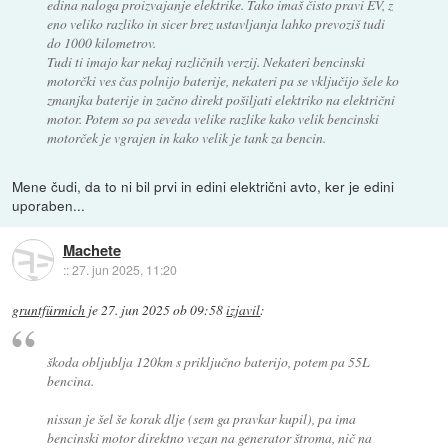
edina naloga proizvajanje elektrike. Tako imaš čisto pravi EV, z
eno veliko razliko in sicer brez ustavljanja lahko prevoziš tudi
do 1000 kilometrov.
Tudi ti imajo kar nekaj različnih verzij. Nekateri bencinski
motorčki ves čas polnijo baterije, nekateri pa se vključijo šele ko
zmanjka baterije in začno direkt pošiljati elektriko na električni
motor. Potem so pa seveda velike razlike kako velik bencinski
motorček je vgrajen in kako velik je tank za bencin.
Mene čudi, da to ni bil prvi in edini električni avto, ker je edini
uporaben...
Machete
::
27. jun 2025, 11:20
gruntfürmich
je
27. jun 2025 ob 09:58
izjavil
:
škoda obljublja 120km s priključno baterijo, potem pa 55L
bencina.
nissan je šel še korak dlje (sem ga pravkar kupil), pa ima
bencinski motor direktno vezan na generator štroma, nič na