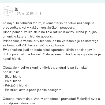
Izi
::
27. jun 2025, 11:18
To naj bi bil tehnični forum, v komentarjih pa toliko neznanja in
predsodkov, kot v kakšen gostilniškem pogovoru.
Hibrid pomeni veliko skupino zelo različnih avtov. Treba je nujno
omeniti o katerem hibridu govoriš.
Prihodnost je vsekakor v hibridih, edino vprašanje je za katerega
se bomo odločili, ker se močno razlikujejo.
EV za večino ljudi ne bodo nikoli uporabni, čistih bencinarjev in
dizlov pa kmalu ne bo več. Ostane samo hibrid, edino vprašanje je
kateri hibrid.
Obstajajo 4 velike skupine hibridov, znotraj je pa še nekaj
podskupin:
- Blagi hibrid
- Polni hibrid
- Priključni hibrid
- Električni avto s podaljšanim dosegom
Osebno menim da bi znal v prihodnosti prevladati Električni avto s
podaljšanim dosegom.