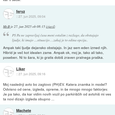
feryz
::
27. jun 2025, 09:04
Mr.B
je
27. jun 2025 ob 08:15
izjavil
:
PS Pa ne zapravljaj časa meni ostalim z razlago, da obstajajo
ljudje, ki imajo ....situacijo….zakaj je to edina opcija..
Ampak taki ljudje dejansko obstajajo. In jaz sem eden izmed njih.
Hibrid je več kot idealen zame. Ampak ok, moj je, tako ali tako,
poseben. Ni to šara, ki jo gratis dobiš zraven pralnega praška.
Liker
::
27. jun 2025, 09:16
Moj naslednji avto bo zagtovo (PH)EV. Katera znamka in model?
Odvisno od cene, izgleda, opreme, in še mnogo mnogo faktorjev.
Je pa tako, da kar vidim novih vozil po parkiriščih od avtohiš mi ves
ta novi dizajn izgleda obupno ...
Machete