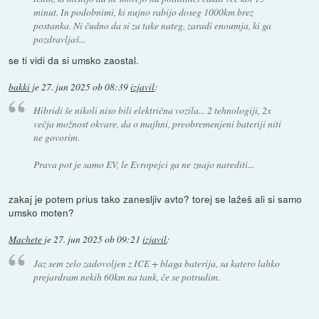
minut. In podobnimi, ki nujno rabijo doseg 1000km brez
postanka. Ni čudno da si za take nateg, zaradi enoumja, ki ga
pozdravljaš...
se ti vidi da si umsko zaostal.
bakki
je
27. jun 2025 ob 08:39
izjavil
:
Hibridi še nikoli niso bili električna vozila... 2 tehnologiji, 2x
večja možnost okvare, da o majhni, preobremenjeni bateriji niti
ne govorim.
Prava pot je samo EV, le Evropejci ga ne znajo narediti...
zakaj je potem prius tako zanesljiv avto? torej se lažeš ali si samo
umsko moten?
Machete
je
27. jun 2025 ob 09:21
izjavil
:
Jaz sem zelo zadovoljen z ICE + blaga baterija, sa katero lahko
prejardram nekih 60km na tank, če se potrudim.