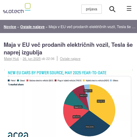
☰
Novice
»
Ostale najave
»
Maja v EU več prodanih električnih vozil, Tesla še naprej izgublja
Maja v EU več prodanih električnih vozil, Tesla še
naprej izgublja
Matej Huš
::
26. jun 2025
ob 22:06
Ostale najave