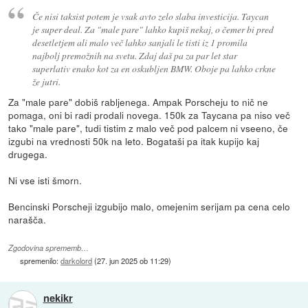
Če nisi taksist potem je vsak avto zelo slaba investicija. Taycan
je super deal. Za "male pare" lahko kupiš nekaj, o čemer bi pred
desetletjem ali malo več lahko sanjali le tisti iz 1 promila
najbolj premožnih na svetu. Zdaj daš pa za par let star
superlativ enako kot za en oskubljen BMW. Oboje pa lahko crkne
že jutri.
Za "male pare" dobiš rabljenega. Ampak Porscheju to nič ne
pomaga, oni bi radi prodali novega. 150k za Taycana pa niso več
tako "male pare", tudi tistim z malo več pod palcem ni vseeno, če
izgubi na vrednosti 50k na leto. Bogataši pa itak kupijo kaj
drugega.
Ni vse isti šmorn.
Bencinski Porscheji izgubijo malo, omejenim serijam pa cena celo
narašča.
Zgodovina sprememb…
spremenilo:
darkolord
(
27. jun 2025 ob 11:29
)
nekikr