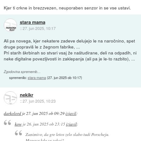
Kjer ti crkne in brezzvezen, neuporaben senzor in se vse ustavi.
stara mama
::
27. jun 2025, 10:17
Ali pa novega, kjer nekatere zadeve delujejo le na naročnino, spet
druge popraviš le z žegnom fabrike, ...
Pri starih škrbinah so stvari vsaj že naštudirane, deli na odpadih, ni
neke digitalne povezljivosti in zaklepanja (ali pa je le-to razbito), ...
Zgodovina sprememb…
spremenilo:
stara mama
(
27. jun 2025 ob 10:17
)
nekikr
::
27. jun 2025, 10:23
darkolord
je
27. jun 2025 ob 09:29
izjavil
:
kow
je
26. jun 2025 ob 23:15
izjavil
:
Zanimivo, da gre letos zelo slabo tudi Porscheju.
Mogoce kdo ve zakaj?