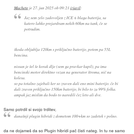
Machete
je
27. jun 2025 ob 09:21
izjavil
:
Jaz sem zelo zadovoljen z ICE + blaga baterija, sa
katero lahko prejardram nekih 60km na tank, če se
potrudim.
škoda obljublja 120km s priključno baterijo, potem pa 55L
bencina.
nissan je šel še korak dlje (sem ga pravkar kupil), pa ima
bencinski motor direktno vezan na generator štroma, nič na
kolesa.
so pa totalno zajebali ker so zraven dali eno mini baterijo. če bi
dali zraven priključno 150km baterijo, bi bilo to za 99% folka.
ampak jaz mislim da bodo to naredili čez leto ali dve.
Samo potrdil si svojo trditev,
današnji plugin hibridi z dometom 100+km so zadetek v polno.
da ne dojameš da so Plugin hibridi pač čisti nateg. In tu ne samo