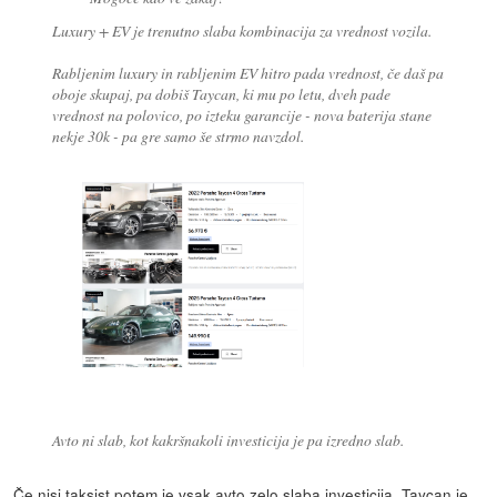
Luxury + EV je trenutno slaba kombinacija za vrednost vozila.
Rabljenim luxury in rabljenim EV hitro pada vrednost, če daš pa
oboje skupaj, pa dobiš Taycan, ki mu po letu, dveh pade
vrednost na polovico, po izteku garancije - nova baterija stane
nekje 30k - pa gre samo še strmo navzdol.
Avto ni slab, kot kakršnakoli investicija je pa izredno slab.
Če nisi taksist potem je vsak avto zelo slaba investicija. Taycan je