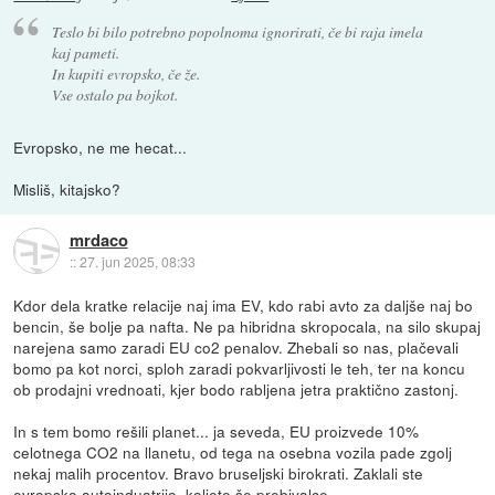
Teslo bi bilo potrebno popolnoma ignorirati, če bi raja imela
kaj pameti.
In kupiti evropsko, če že.
Vse ostalo pa bojkot.
Evropsko, ne me hecat...
Misliš, kitajsko?
mrdaco
::
27. jun 2025, 08:33
Kdor dela kratke relacije naj ima EV, kdo rabi avto za daljše naj bo
bencin, še bolje pa nafta. Ne pa hibridna skropocala, na silo skupaj
narejena samo zaradi EU co2 penalov. Zhebali so nas, plačevali
bomo pa kot norci, sploh zaradi pokvarljivosti le teh, ter na koncu
ob prodajni vrednoati, kjer bodo rabljena jetra praktično zastonj.
In s tem bomo rešili planet... ja seveda, EU proizvede 10%
celotnega CO2 na llanetu, od tega na osebna vozila pade zgolj
nekaj malih procentov. Bravo bruseljski birokrati. Zaklali ste
evropsko autoinduatrijo, koljete še prebivalce.