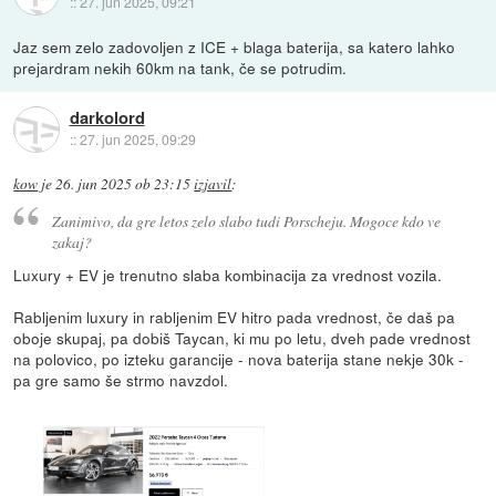
::
27. jun 2025, 09:21
Jaz sem zelo zadovoljen z ICE + blaga baterija, sa katero lahko
prejardram nekih 60km na tank, če se potrudim.
darkolord
::
27. jun 2025, 09:29
kow
je
26. jun 2025 ob 23:15
izjavil
:
Zanimivo, da gre letos zelo slabo tudi Porscheju. Mogoce kdo ve
zakaj?
Luxury + EV je trenutno slaba kombinacija za vrednost vozila.
Rabljenim luxury in rabljenim EV hitro pada vrednost, če daš pa
oboje skupaj, pa dobiš Taycan, ki mu po letu, dveh pade vrednost
na polovico, po izteku garancije - nova baterija stane nekje 30k -
pa gre samo še strmo navzdol.