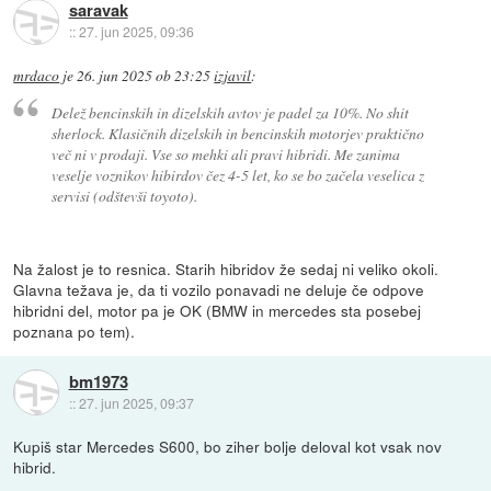
saravak
::
27. jun 2025, 09:36
mrdaco
je
26. jun 2025 ob 23:25
izjavil
:
Delež bencinskih in dizelskih avtov je padel za 10%. No shit
sherlock. Klasičnih dizelskih in bencinskih motorjev praktično
več ni v prodaji. Vse so mehki ali pravi hibridi. Me zanima
veselje voznikov hibirdov čez 4-5 let, ko se bo začela veselica z
servisi (odštevši toyoto).
Na žalost je to resnica. Starih hibridov že sedaj ni veliko okoli.
Glavna težava je, da ti vozilo ponavadi ne deluje če odpove
hibridni del, motor pa je OK (BMW in mercedes sta posebej
poznana po tem).
bm1973
::
27. jun 2025, 09:37
Kupiš star Mercedes S600, bo ziher bolje deloval kot vsak nov
hibrid.