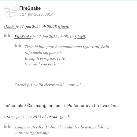
FireSnake
::
27. jun 2025, 08:51
s1m0n
je
27. jun 2025 ob 08:28
izjavil
:
FireSnake
je
27. jun 2025 ob 08:16
izjavil
:
Teslo bi bilo potrebno popolnoma ignorirati, če bi
raja imela kaj pameti.
In kupiti evropsko, če že.
Vse ostalo pa bojkot.
Začneš pri svojih elektronskih napravah…
Točno tako! Čim manj, tem bolje. Pa še narava bo hvaležna.
mtosev
je
27. jun 2025 ob 08:44
izjavil
:
Zanimive številke. Dobro, da pada število avtomobilov za
notranje izgorevanje.