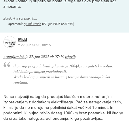
škoda kodiaq in superb se bosta iz tega naslova prodajala kot
zmešana.
Zgodovina sprememb…
spremenil:
gruntfürmich
(
27. jun 2025 ob 07:19
)
Mr.B
::
27. jun 2025, 08:15
gruntfürmich
je
27. jun 2025 ob 07:19
izjavil
:
današnji plugin hibridi z dometom 100+km so zadetek v polno.
taki bodo po mojem prevladovali.
škoda kodiaq in superb se bosta iz tega naslova prodajala kot
zmešana.
Ne so največji nateg da prodajaš klasičen motor z notranjim
izgorevanjem z dodatkom električnega. Pač za nategovanje tistih,
ki mislijo da ne morejo na polnilnici čakat več kot 15 minut. In
podobnimi, ki nujno rabijo doseg 1000km brez postanka. Ni čudno
da si za take nateg, zaradi enoumja, ki ga pozdravljaš...