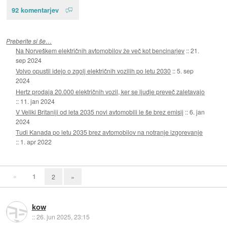
92 komentarjev
Preberite si še…
Na Norveškem električnih avtomobilov že več kot bencinarjev
::
21.
sep 2024
Volvo opustil idejo o zgolj električnih vozilih po letu 2030
::
5. sep
2024
Hertz prodaja 20.000 električnih vozil, ker se ljudje preveč zaletavajo
::
11. jan 2024
V Veliki Britaniji od leta 2035 novi avtomobili le še brez emisij
::
6. jan
2024
Tudi Kanada po letu 2035 brez avtomobilov na notranje izgorevanje
::
1. apr 2022
«
1
2
»
kow
::
26. jun 2025, 23:15