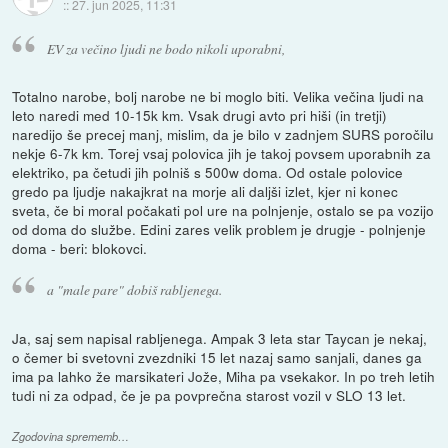
::
27. jun 2025, 11:31
EV za večino ljudi ne bodo nikoli uporabni,
Totalno narobe, bolj narobe ne bi moglo biti. Velika večina ljudi na
leto naredi med 10-15k km. Vsak drugi avto pri hiši (in tretji)
naredijo še precej manj, mislim, da je bilo v zadnjem SURS poročilu
nekje 6-7k km. Torej vsaj polovica jih je takoj povsem uporabnih za
elektriko, pa četudi jih polniš s 500w doma. Od ostale polovice
gredo pa ljudje nakajkrat na morje ali daljši izlet, kjer ni konec
sveta, če bi moral počakati pol ure na polnjenje, ostalo se pa vozijo
od doma do službe. Edini zares velik problem je drugje - polnjenje
doma - beri: blokovci.
a "male pare" dobiš rabljenega.
Ja, saj sem napisal rabljenega. Ampak 3 leta star Taycan je nekaj,
o čemer bi svetovni zvezdniki 15 let nazaj samo sanjali, danes ga
ima pa lahko že marsikateri Jože, Miha pa vsekakor. In po treh letih
tudi ni za odpad, če je pa povprečna starost vozil v SLO 13 let.
Zgodovina sprememb…