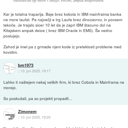
outsourcan off-shore v Indijo. Poceni, ampak neuporaben.
Kar je totalna traparija. Baje brez kobola in IBM mainfraima banka
ne more laufat. Pa največji e trg Laufa brez dinozavrov, in povsem
tekoče. Je trajalo sicer 10 let da je zaprl IBM štacuno dol na
Kitajskem ampak deioe ( brez IBM Oracle in EMS). Še vedno
poslujejo.
Zahod je imel pa z grmade njem kode iz preteklosti probleme med
kovidim.
bm1973
::
10. jun 2025, 19:17
Lahko ti naštejem nekaj velikih firm, ki brez Cobola in Mainframa ne
morejo.
So poskušali, pa so projekti propadli...
Zimonem
::
10. jun 2025, 19:20