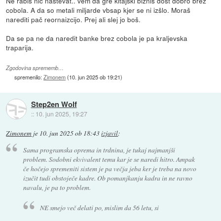
Ne rabiš nič naštevat.. vem da gre kitajski biznis dost dobro brez
cobola. A da so metali miljarde vbsap kjer se ni izšlo. Moraš
narediti pač reornaizcijo. Prej ali slej jo boš.
Da se pa ne da naredit banke brez cobola je pa kraljevska
traparija.
Zgodovina sprememb…
spremenilo:
Zimonem
(
10. jun 2025 ob 19:21
)
Step2en Wolf
::
10. jun 2025, 19:27
Zimonem
je
10. jun 2025 ob 18:43
izjavil
:
Sama programska oprema in trdnina, je tukaj najmanjši
problem. Sodobni ekvivalent temu kar je se naredi hitro. Ampak
če hočejo spremeniti sistem je pa večja jeba ker je treba na novo
izučit tudi obstoječe kadre. Ob pomanjkanju kadra in ne ravno
navalu, je pa to problem.
NE smejo več delati po, mislim da 56 letu, si