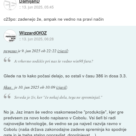
DamijanD
::
13. jun 2025, 05:45
c23po: zadenejo že, ampak ne vedno na pravi način
WizzardOfOZ
::
13. jun 2025, 06:28
pegasus
je
9. jun 2025 ob 22:22
izjavil
:
A vrhovno sodišče pri nas še vedno win98 fura?
Glede na to kako počasi delajo, so ostali v času 386 in dosa 3.3.
fikus_
je
10. jun 2025 ob 10:09
izjavil
:
Seveda je živ, ker
"če nekaj dela, tega ne spreminjaš."
No ja. Jaz imam še vedno vsakomesečne "produkcije", kjer gre
predvsem za novo kodo napisano v Cobolu. Vsi šefi bi radi
najnovejše tehnologije, še vedno se pa največ razvija ravno v
Cobolu (naša država zakonodajne zadeve spreminja ko spodnje
gate in je treba stalno popravljat, dopolnjevat,...).