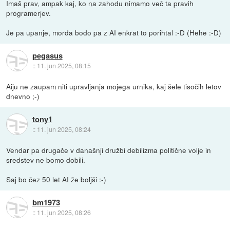
Imaš prav, ampak kaj, ko na zahodu nimamo več ta pravih
programerjev.
Je pa upanje, morda bodo pa z AI enkrat to porihtal :-D (Hehe :-D)
pegasus
::
11. jun 2025, 08:15
Aiju ne zaupam niti upravljanja mojega urnika, kaj šele tisočih letov
dnevno ;-)
tony1
::
11. jun 2025, 08:24
Vendar pa drugače v današnji družbi debilizma politične volje in
sredstev ne bomo dobili.
Saj bo čez 50 let AI že boljši :-)
bm1973
::
11. jun 2025, 08:26