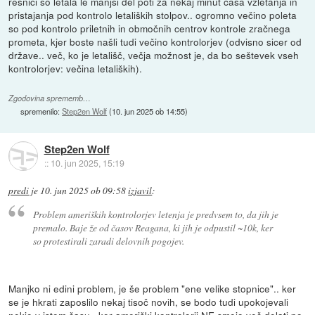
resnici so letala le manjši del poti za nekaj minut časa vzletanja in
pristajanja pod kontrolo letaliških stolpov.. ogromno večino poleta
so pod kontrolo priletnih in območnih centrov kontrole zračnega
prometa, kjer boste našli tudi večino kontrolorjev (odvisno sicer od
države.. več, ko je letališč, večja možnost je, da bo seštevek vseh
kontrolorjev: večina letaliških).
Zgodovina sprememb…
spremenilo:
Step2en Wolf
(
10. jun 2025 ob 14:55
)
Step2en Wolf
::
10. jun 2025, 15:19
predi
je
10. jun 2025 ob 09:58
izjavil
:
Problem ameriških kontrolorjev letenja je predvsem to, da jih je
premalo. Baje že od časov Reagana, ki jih je odpustil ~10k, ker
so protestirali zaradi delovnih pogojev.
Manjko ni edini problem, je še problem "ene velike stopnice".. ker
se je hkrati zaposlilo nekaj tisoč novih, se bodo tudi upokojevali
nekje v istem času.. ker ameriški kontrolorji NE smejo več delati po,