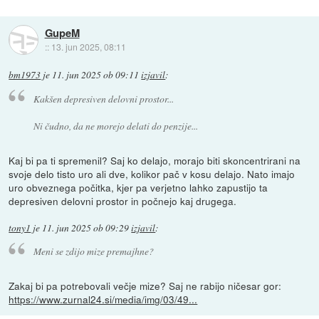
GupeM
::
13. jun 2025, 08:11
bm1973
je
11. jun 2025 ob 09:11
izjavil
:
Kakšen depresiven delovni prostor...
Ni čudno, da ne morejo delati do penzije...
Kaj bi pa ti spremenil? Saj ko delajo, morajo biti skoncentrirani na
svoje delo tisto uro ali dve, kolikor pač v kosu delajo. Nato imajo
uro obveznega počitka, kjer pa verjetno lahko zapustijo ta
depresiven delovni prostor in počnejo kaj drugega.
tony1
je
11. jun 2025 ob 09:29
izjavil
:
Meni se zdijo mize premajhne?
Zakaj bi pa potrebovali večje mize? Saj ne rabijo ničesar gor:
https://www.zurnal24.si/media/img/03/49...