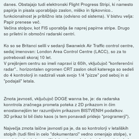
danes. Obstajajo tudi elektronski Flight Progress Stripi, ki namesto
papirja in pisala uporabljajo zaslon, miško in tipkovnico..
funkcionalnost je približno ista (odvisno od sistema). V bistvu velja:
Papir prenese več.
Večina stolpov, kot FIS uporablja še naprej papirne stripe. Drugo
so priletni in območni radarski centri.
Ko so se Britanci selili v sedanji Swanwick Air Traffic control centre,
sedaj imenovan: London Area Control Centre (LACC), so za to
potrebovali skoraj 10 let.
V prejšnjem centru so imeli napravi iz 60ih, vključujoč "konferenčni
radar".. horizontalen ogromen CRT zaslon okoli katerega so sedeli
do 4 kontrolorji in nadzirali vsak svojo 1/4 "pizze" pod seboj in si
"podajali" letala.
Zmota javnosti, vključujoč DOGE wanna be, je: da radarska
konntrola zračnega prometa poteka z 2D prikazom in čim
enostavnejšim ter razumljivim prikazom BISTVENIH podatkov.
3D prikaz bi bil čisto kaos (s tem ponavadi pridejo "programerji").
Največja zmota laične javnosti pa je, da so kontrolorji v letaliških
stolpih (tudi filmi in celo "dokumentarci" vedno omenjajo stolpe), v