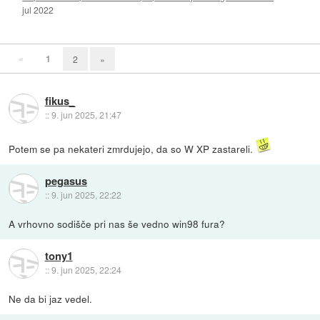
jul 2022
«
1
2
»
fikus_
::
9. jun 2025, 21:47
Potem se pa nekateri zmrdujejo, da so W XP zastareli.
pegasus
::
9. jun 2025, 22:22
A vrhovno sodišče pri nas še vedno win98 fura?
tony1
::
9. jun 2025, 22:24
Ne da bi jaz vedel.