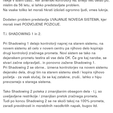
mislim da 56 letu, si lahko predstavljate problem.
Na vsake toliko let moraš hkrati izšolati ogromno ljudi, vmes luknja.
Dodaten problem predstavlja UVAJANJE NOVEGA SISTEMA, kjer
moraš imeti PODVOJENE POZICIJE.
T.i. SHADOWING 1 in 2.
Pri Shadowing 1 delajo kontrolorji naprej na starem sistemu, na
novem sistemu ali celo v novem centru pa njihovo delo kopirajo
drugi kontrolorji zračnega prometa. Novi sistem se tako na
dejanskem prometu testira ali vse dela OK. Če gre kaj narobe, se
stvari začne odpravljati.. in ponovno zažene Shadowing 1.
Pri Shadowing 2 se obrne.. izmena kontrolorjev na novem sistemu
dejansko dela, drugi tim na starem sistemu sledi / kopira njihovo
početja - za vsak slučaj, če se kaj zatakne, zruši.. lahko v hipu
prevzamejo s starega sistema.
Tako Shadowing 2 poteka z zmanjšanim obsegom dela - t.j. so
uveljavljene restrikcije / zmanjšan pretok zračnega prometa.
Tudi po koncu Shadowing 2 se ne skoči takoj na 100% prometa,
zaradi previdnosti in morebitnih neodkritih napak, bugov itd.