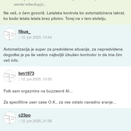
smešni tehnologiji...
Ne veš, o čem govoriš. Letalska kontrola bo avtomatizirana takrat,
ko bodo letala letela brez pilotov. Torej ne v tem stoletju.
fikus_
::
12. jun 2025, 10:44
Avtomatizacija je super za predvidene situacije, za nepredvidene
dogodke je pa še vedno najboljši izkušen kontrolor in da ima čim
več info.
bm1973
::
12. jun 2025, 10:50
Folk sam orgazmira na buzzword AI...
Za specifične user case O.K., za vse ostalo navadno sranje...
c23po
::
12. jun 2025, 21:58