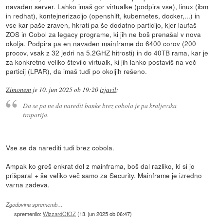
navaden server. Lahko imaš gor virtualke (podpira vse), linux (ibm
in redhat), kontejnerizacijo (openshift, kubernetes, docker,...) in
vse kar paše zraven, hkrati pa še dodatno particijo, kjer laufaš
ZOS in Cobol za legacy programe, ki jih ne boš prenašal v nova
okolja. Podpira pa en navaden mainframe do 6400 corov (200
procov, vsak z 32 jedri na 5.2GHZ hitrosti) in do 40TB rama, kar je
za konkretno veliko število virtualk, ki jih lahko postaviš na več
particij (LPAR), da imaš tudi po okoljih rešeno.
Zimonem
je
10. jun 2025 ob 19:20
izjavil
:
Da se pa ne da naredit banke brez cobola je pa kraljevska
traparija.
Vse se da narediti tudi brez cobola.
Ampak ko greš enkrat dol z mainframa, boš dal razliko, ki si jo
prišparal + še veliko več samo za Security. Mainframe je izredno
varna zadeva.
Zgodovina sprememb…
spremenilo:
WizzardOfOZ
(
13. jun 2025 ob 06:47
)