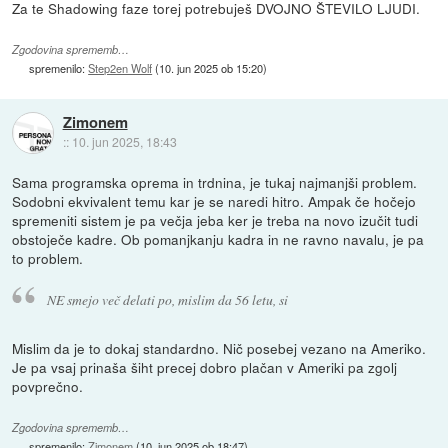
Za te Shadowing faze torej potrebuješ DVOJNO ŠTEVILO LJUDI.
Zgodovina sprememb…
spremenilo:
Step2en Wolf
(
10. jun 2025 ob 15:20
)
Zimonem
::
10. jun 2025, 18:43
Sama programska oprema in trdnina, je tukaj najmanjši problem.
Sodobni ekvivalent temu kar je se naredi hitro. Ampak če hočejo
spremeniti sistem je pa večja jeba ker je treba na novo izučit tudi
obstoječe kadre. Ob pomanjkanju kadra in ne ravno navalu, je pa
to problem.
NE smejo več delati po, mislim da 56 letu, si
Mislim da je to dokaj standardno. Nič posebej vezano na Ameriko.
Je pa vsaj prinaša šiht precej dobro plačan v Ameriki pa zgolj
povprečno.
Zgodovina sprememb…
spremenilo:
Zimonem
(
10. jun 2025 ob 18:47
)