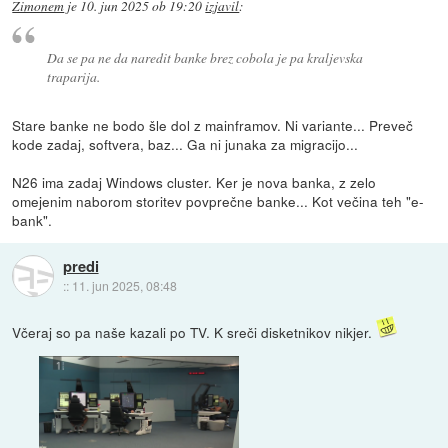
Zimonem
je
10. jun 2025 ob 19:20
izjavil
:
Da se pa ne da naredit banke brez cobola je pa kraljevska
traparija.
Stare banke ne bodo šle dol z mainframov. Ni variante... Preveč
kode zadaj, softvera, baz... Ga ni junaka za migracijo...
N26 ima zadaj Windows cluster. Ker je nova banka, z zelo
omejenim naborom storitev povprečne banke... Kot večina teh "e-
bank".
predi
::
11. jun 2025, 08:48
Včeraj so pa naše kazali po TV. K sreči disketnikov nikjer.