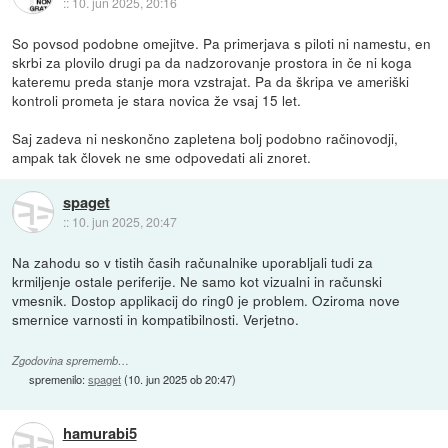
::
10. jun 2025, 20:16
So povsod podobne omejitve. Pa primerjava s piloti ni namestu, en
skrbi za plovilo drugi pa da nadzorovanje prostora in če ni koga
kateremu preda stanje mora vzstrajat. Pa da škripa ve ameriški
kontroli prometa je stara novica že vsaj 15 let.
Saj zadeva ni neskončno zapletena bolj podobno račinovodji,
ampak tak človek ne sme odpovedati ali znoret.
spaget
::
10. jun 2025, 20:47
Na zahodu so v tistih časih računalnike uporabljali tudi za
krmiljenje ostale periferije. Ne samo kot vizualni in računski
vmesnik. Dostop applikacij do ring0 je problem. Oziroma nove
smernice varnosti in kompatibilnosti. Verjetno.
Zgodovina sprememb…
spremenilo:
spaget
(
10. jun 2025 ob 20:47
)
hamurabi5