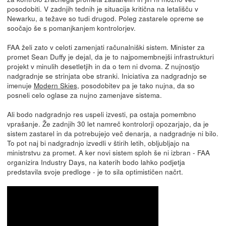
posodobiti. V zadnjih tednih je situacija kritična na letališču v
Newarku, a težave so tudi drugod. Poleg zastarele opreme se
soočajo še s pomanjkanjem kontrolorjev.
FAA želi zato v celoti zamenjati računalniški sistem. Minister za
promet Sean Duffy je dejal, da je to najpomembnejši infrastrukturi
projekt v minulih desetletjih in da o tem ni dvoma. Z nujnostjo
nadgradnje se strinjata obe stranki. Iniciativa za nadgradnjo se
imenuje
Modern Skies
, posodobitev pa je tako nujna, da so
posneli celo oglase za nujno zamenjave sistema.
Ali bodo nadgradnjo res uspeli izvesti, pa ostaja pomembno
vprašanje. Že zadnjih 30 let namreč kontrolorji opozarjajo, da je
sistem zastarel in da potrebujejo več denarja, a nadgradnje ni bilo.
To pot naj bi nadgradnjo izvedli v štirih letih, obljubljajo na
ministrstvu za promet. A ker novi sistem sploh še ni izbran - FAA
organizira Industry Days, na katerih bodo lahko podjetja
predstavila svoje predloge - je to sila optimističen načrt.