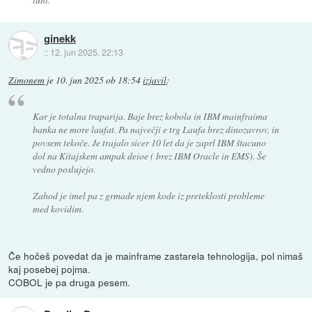
ginekk
::
12. jun 2025, 22:13
Zimonem
je
10. jun 2025 ob 18:54
izjavil
:
Kar je totalna traparija. Baje brez kobola in IBM mainfraima
banka ne more laufat. Pa največji e trg Laufa brez dinozavrov, in
povsem tekoče. Je trajalo sicer 10 let da je zaprl IBM štacuno
dol na Kitajskem ampak deioe ( brez IBM Oracle in EMS). Še
vedno poslujejo.
Zahod je imel pa z grmade njem kode iz preteklosti probleme
med kovidim.
Če hočeš povedat da je mainframe zastarela tehnologija, pol nimaš
kaj posebej pojma.
COBOL je pa druga pesem.