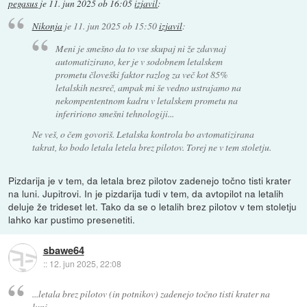
pegasus
je
11. jun 2025 ob 16:05
izjavil
:
Nikonja
je
11. jun 2025 ob 15:50
izjavil
:
Meni je smešno da to vse skupaj ni že zdavnaj
automatizirano, ker je v sodobnem letalskem
prometu človeški faktor razlog za več kot 85%
letalskih nesreč, ampak mi še vedno ustrajamo na
nekompententnom kadru v letalskem prometu na
infeririono smešni tehnologiji...
Ne veš, o čem govoriš. Letalska kontrola bo avtomatizirana
takrat, ko bodo letala letela brez pilotov. Torej ne v tem stoletju.
Pizdarija je v tem, da letala brez pilotov zadenejo točno tisti krater
na luni. Jupitrovi. In je pizdarija tudi v tem, da avtopilot na letalih
deluje že trideset let. Tako da se o letalih brez pilotov v tem stoletju
lahko kar pustimo presenetiti.
sbawe64
::
12. jun 2025, 22:08
...letala brez pilotov (in potnikov) zadenejo točno tisti krater na
luni.