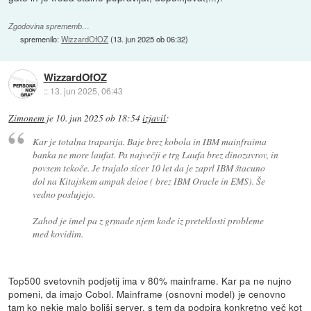
Zgodovina sprememb…
spremenilo:
WizzardOfOZ
(
13. jun 2025 ob 06:32
)
WizzardOfOZ
::
13. jun 2025, 06:43
Zimonem
je
10. jun 2025 ob 18:54
izjavil
:
Kar je totalna traparija. Baje brez kobola in IBM mainfraima
banka ne more laufat. Pa največji e trg Laufa brez dinozavrov, in
povsem tekoče. Je trajalo sicer 10 let da je zaprl IBM štacuno
dol na Kitajskem ampak deioe ( brez IBM Oracle in EMS). Še
vedno poslujejo.
Zahod je imel pa z grmade njem kode iz preteklosti probleme
med kovidim.
Top500 svetovnih podjetij ima v 80% mainframe. Kar pa ne nujno
pomeni, da imajo Cobol. Mainframe (osnovni model) je cenovno
tam ko nekje malo boljši server, s tem da podpira konkretno več kot