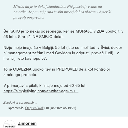
Mislim da je to dokaj standardno. Nič posebej vezano na
Ameriko. Je pa vsaj prinaša šiht precej dobro plačan v Ameriki
pa zgolj povprečno.
Še KAKO je to nekaj posebnega, ker se MORAJO v ZDA upokojiti v
56 letu. Starejši NE SMEJO delati.
Nižjo mejo imajo še v Belgiji: 55 let (isto so imeli tudi v Švici, dokler
ni management zafrknil med Covidom in odpustil preveč ljudi).. v
Franciji leto kasneje: 57.
To je OBVEZNA upokojitev in PREPOVED dela kot kontrolor
zračnega prometa.
V primerjavi s piloti, ki imajo mejo od 60-65 let:
https://simpleflying.com/at-what-age-mu...
Zgodovina sprememb…
spremenilo:
Step2en Wolf
(
10. jun 2025 ob 19:27
)
Zimonem