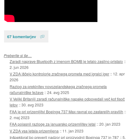
67 komentarjev
Preberite si še…
Zaradi naprave Bluetooth z imenom BOMB je letalo zasilno pristalo
::
2. jun 2026
V ZDA iščejo kontrolorje zračnega prometa med igralci iger
::
12. apr
2026
Razlog za prekinitev novozelandskega zračnega prometa
računalniške težave
::
24. avg 2025
V Veliki Britaniji zaradi računalniške napake odpovedali več kot tisoč
letov
::
30. avg 2023
FAA je pri prizemljitvi Boeinga 737 Max ravnal po zastarelih pravilih
::
2. maj 2023
FAA pojasnil razloge za januarsko prizemljitev letal
::
20. jan 2023
V ZDA vsa letala prizemljena
::
11. jan 2023
Inšpektorat bo preveril nadzor pri proizvodnji Boeinga 737 in 787
::
5.