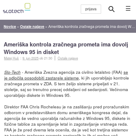
☰
Novice
»
Ostale najave
»
Ameriška kontrola zračnega prometa ima dovolj Windows 95 in disket
Ameriška kontrola zračnega prometa ima dovolj
Windows 95 in disket
Matej Huš
::
9. jun 2025
ob 21:30
Ostale najave
- Ameriška Zvezna agencija za civilno letalstvo (FAA)
se
Slo-Tech
je odločila posodobiti zastarele sisteme
, ki jih uporabljajo kontrole
zračnega prometa v ZDA. S tem želijo sisteme pripeljati v 21.
stoletje, saj so trenutno precej oddaljeni od sedanjosti. Večinoma
uporabljajo diskete in Windows 95.
Direktor FAA Chris Rocheleau je na zaslišanju pred proračunskim
odborom v predstavniškem domu ameriškega kongresa dejal, da
agencija še vedno uporablja računalnike z Windows 95, diskete in
fizične tablice za spremljanje letal in zagotavljanje vrstnega reda.
FAA je že pred dvema leta ocenila, da je več kot tretjina sistemov
za kontrolo zračnega prometa zastarelih in jih ni možno več