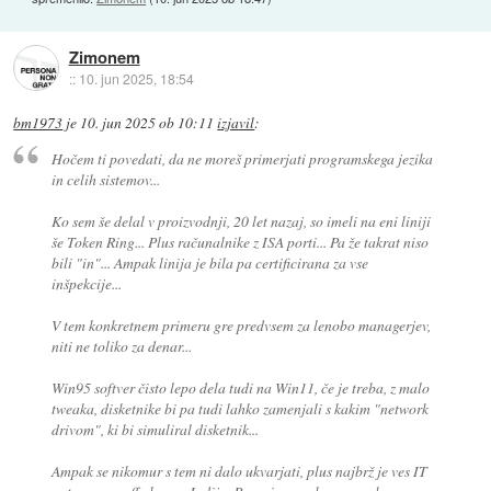
Zimonem
::
10. jun 2025, 18:54
bm1973
je
10. jun 2025 ob 10:11
izjavil
:
Hočem ti povedati, da ne moreš primerjati programskega jezika
in celih sistemov...
Ko sem še delal v proizvodnji, 20 let nazaj, so imeli na eni liniji
še Token Ring... Plus računalnike z ISA porti... Pa že takrat niso
bili "in"... Ampak linija je bila pa certificirana za vse
inšpekcije...
V tem konkretnem primeru gre predvsem za lenobo managerjev,
niti ne toliko za denar...
Win95 softver čisto lepo dela tudi na Win11, če je treba, z malo
tweaka, disketnike bi pa tudi lahko zamenjali s kakim "network
drivom", ki bi simuliral disketnik...
Ampak se nikomur s tem ni dalo ukvarjati, plus najbrž je ves IT