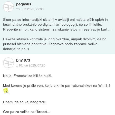
pegasus
::
9. jun 2025, 22:33
Sicer pa so informacijski sistemi v aviaciji eni najstarejših sploh in
fascinantno brskanje po digitalni arheologogiji, če se jih lotite.
Preberite si npr. kaj o sistemih za iskanje letov in rezervacijo kart ...
Rewrite letalske kontrole je long overdue, ampak dvomim, da bo
prinesel bistvene pohitritve. Zagotovo bodo zapravili veliko
denarja, to pa :)
bm1973
::
10. jun 2025, 07:20
No ja, Francozi so bili še hujši.
Med korono je prišlo ven, ko je crknilo par računalnikov na Win 3.1
.
Upam, da so kaj nadgradili.
Gre pa za veliko zanikrnost...