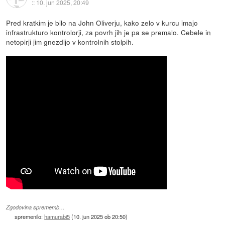
::
10. jun 2025, 20:49
Pred kratkim je bilo na John Oliverju, kako zelo v kurcu imajo
infrastrukturo kontrolorji, za povrh jih je pa se premalo. Cebele in
netopirji jim gnezdijo v kontrolnih stolpih.
Zgodovina sprememb…
spremenilo:
hamurabi5
(
10. jun 2025 ob 20:50
)