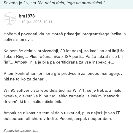
Seveda je živ, ker
"če nekaj dela, tega ne spreminjaš."
bm1973
::
10. jun 2025, 10:11
Hočem ti povedati, da ne moreš primerjati programskega jezika in
celih sistemov...
Ko sem še delal v proizvodnji, 20 let nazaj, so imeli na eni liniji še
Token Ring... Plus računalnike z ISA porti... Pa že takrat niso bili
"in"... Ampak linija je bila pa certificirana za vse inšpekcije...
V tem konkretnem primeru gre predvsem za lenobo managerjev,
niti ne toliko za denar...
Win95 softver čisto lepo dela tudi na Win11, če je treba, z malo
tweaka, disketnike bi pa tudi lahko zamenjali s kakim "network
drivom", ki bi simuliral disketnik...
Ampak se nikomur s tem ni dalo ukvarjati, plus najbrž je ves IT
outsourcan off-shore v Indijo. Poceni, ampak neuporaben.
Zgodovina sprememb…