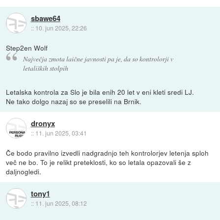
sbawe64
::
10. jun 2025, 22:26
Step2en Wolf
Največja zmota laične javnosti pa je, da so kontrolorji v
letaliških stolpih
Letalska kontrola za Slo je bila enih 20 let v eni kleti sredi LJ.
Ne tako dolgo nazaj so se preselili na Brnik.
dronyx
::
11. jun 2025, 03:41
Če bodo pravilno izvedli nadgradnjo teh kontrolorjev letenja sploh
več ne bo. To je relikt preteklosti, ko so letala opazovali še z
daljnogledi.
tony1
::
11. jun 2025, 08:12