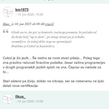
bm1973
::
10. jun 2025, 10:08
fikus_
je
10. jun 2025 ob 09:40
izjavil
:
Glede na to, da gre za kontrolo zračnega prometa, bi pričakoval
da bodo bolj "up to date", po drugi strani pa je nekako
razumljivo, če nekaj dela, tega ne spreminjaš.
Podobno je Cobol in bančništvo.
Cobol je živ jezik... Še vedno se nove stvari pišejo... Poleg tega
zna pravilno računati finančne podatke, česar večina programerjev
v drugih programskih jezikih sploh ne zna. Čeprav so metode za
to...
Stari sistemi pa živijo, dokler ne crknejo, ker se nobenemu ne ljubi
delati nove certifikacije.
fikus_
::
10. jun 2025, 10:09