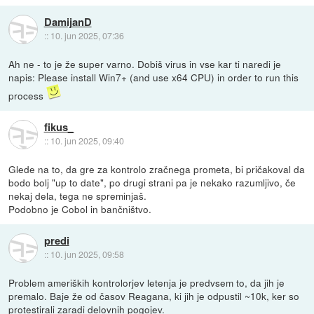
DamijanD
::
10. jun 2025, 07:36
Ah ne - to je že super varno. Dobiš virus in vse kar ti naredi je
napis: Please install Win7+ (and use x64 CPU) in order to run this
process
fikus_
::
10. jun 2025, 09:40
Glede na to, da gre za kontrolo zračnega prometa, bi pričakoval da
bodo bolj "up to date", po drugi strani pa je nekako razumljivo, če
nekaj dela, tega ne spreminjaš.
Podobno je Cobol in bančništvo.
predi
::
10. jun 2025, 09:58
Problem ameriških kontrolorjev letenja je predvsem to, da jih je
premalo. Baje že od časov Reagana, ki jih je odpustil ~10k, ker so
protestirali zaradi delovnih pogojev.