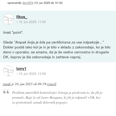
spremenilo:
bm1973
(
10. jun 2025 ob 10:16
)
fikus_
::
10. jun 2025, 11:05
Imaš "point".
Glede
"Ampak linija je bila pa certificirana za vse inšpekcije..."
Dokler pustiš tako kot je in je bilo v skladu z zakonodajo, ko je bilo
dano v uporabo, se smatra, da je še vedno varnostno in drugače
OK, čeprav je šla zakonodaja in zahteve naprej.
tony1
::
10. jun 2025, 12:58
predi
je
10. jun 2025 ob 09:58
izjavil
:
Problem ameriških kontrolorjev letenja je predvsem to, da jih je
premalo. Baje že od časov Reagana, ki jih je odpustil ~10k, ker
so protestirali zaradi delovnih pogojev.