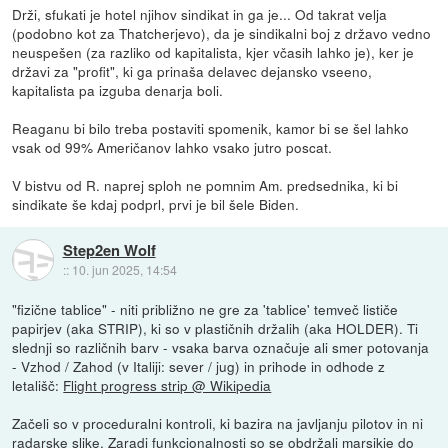
Drži, sfukati je hotel njihov sindikat in ga je... Od takrat velja
(podobno kot za Thatcherjevo), da je sindikalni boj z državo vedno
neuspešen (za razliko od kapitalista, kjer včasih lahko je), ker je
državi za "profit", ki ga prinaša delavec dejansko vseeno,
kapitalista pa izguba denarja boli.
Reaganu bi bilo treba postaviti spomenik, kamor bi se šel lahko
vsak od 99% Američanov lahko vsako jutro poscat.
V bistvu od R. naprej sploh ne pomnim Am. predsednika, ki bi
sindikate še kdaj podprl, prvi je bil šele Biden.
Step2en Wolf
::
10. jun 2025, 14:54
"fizične tablice" - niti približno ne gre za 'tablice' temveč lističe
papirjev (aka STRIP), ki so v plastičnih držalih (aka HOLDER). Ti
slednji so različnih barv - vsaka barva označuje ali smer potovanja
- Vzhod / Zahod (v Italiji: sever / jug) in prihode in odhode z
letališč:
Flight progress strip @ Wikipedia
Začeli so v proceduralni kontroli, ki bazira na javljanju pilotov in ni
radarske slike. Zaradi funkcionalnosti so se obdržali marsikje do