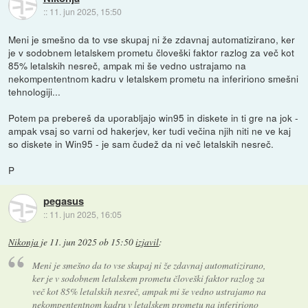
::
11. jun 2025, 15:50
Meni je smešno da to vse skupaj ni že zdavnaj automatizirano, ker
je v sodobnem letalskem prometu človeški faktor razlog za več kot
85% letalskih nesreč, ampak mi še vedno ustrajamo na
nekompententnom kadru v letalskem prometu na infeririono smešni
tehnologiji...
Potem pa prebereš da uporabljajo win95 in diskete in ti gre na jok -
ampak vsaj so varni od hakerjev, ker tudi večina njih niti ne ve kaj
so diskete in Win95 - je sam čudež da ni več letalskih nesreč.
P
pegasus
::
11. jun 2025, 16:05
Nikonja
je
11. jun 2025 ob 15:50
izjavil
:
Meni je smešno da to vse skupaj ni že zdavnaj automatizirano,
ker je v sodobnem letalskem prometu človeški faktor razlog za
več kot 85% letalskih nesreč, ampak mi še vedno ustrajamo na
nekompententnom kadru v letalskem prometu na infeririono