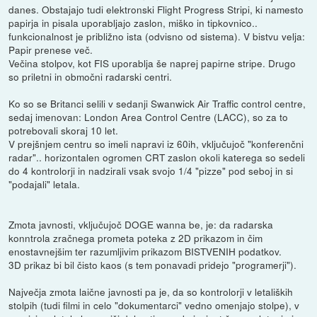
danes. Obstajajo tudi elektronski Flight Progress Stripi, ki namesto
papirja in pisala uporabljajo zaslon, miško in tipkovnico..
funkcionalnost je približno ista (odvisno od sistema). V bistvu velja:
Papir prenese več.
Večina stolpov, kot FIS uporablja še naprej papirne stripe. Drugo
so priletni in območni radarski centri.
Ko so se Britanci selili v sedanji Swanwick Air Traffic control centre,
sedaj imenovan: London Area Control Centre (LACC), so za to
potrebovali skoraj 10 let.
V prejšnjem centru so imeli napravi iz 60ih, vključujoč "konferenčni
radar".. horizontalen ogromen CRT zaslon okoli katerega so sedeli
do 4 kontrolorji in nadzirali vsak svojo 1/4 "pizze" pod seboj in si
"podajali" letala.
Zmota javnosti, vključujoč DOGE wanna be, je: da radarska
konntrola zračnega prometa poteka z 2D prikazom in čim
enostavnejšim ter razumljivim prikazom BISTVENIH podatkov.
3D prikaz bi bil čisto kaos (s tem ponavadi pridejo "programerji").
Največja zmota laične javnosti pa je, da so kontrolorji v letaliških
stolpih (tudi filmi in celo "dokumentarci" vedno omenjajo stolpe), v