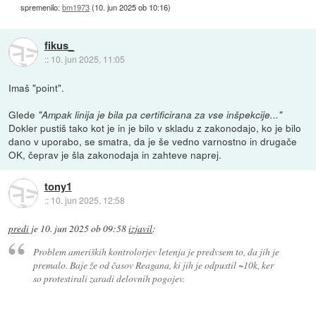
spremenilo:
bm1973
(
10. jun 2025 ob 10:16
)
fikus_
::
10. jun 2025, 11:05
Imaš "point".
Glede
"Ampak linija je bila pa certificirana za vse inšpekcije..."
Dokler pustiš tako kot je in je bilo v skladu z zakonodajo, ko je bilo
dano v uporabo, se smatra, da je še vedno varnostno in drugače
OK, čeprav je šla zakonodaja in zahteve naprej.
tony1
::
10. jun 2025, 12:58
predi
je
10. jun 2025 ob 09:58
izjavil
:
Problem ameriških kontrolorjev letenja je predvsem to, da jih je
premalo. Baje že od časov Reagana, ki jih je odpustil ~10k, ker
so protestirali zaradi delovnih pogojev.