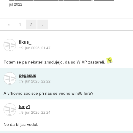
jul 2022
«
1
2
»
fikus_
::
9. jun 2025, 21:47
Potem se pa nekateri zmrdujejo, da so W XP zastareli.
pegasus
::
9. jun 2025, 22:22
A vrhovno sodišče pri nas še vedno win98 fura?
tony1
::
9. jun 2025, 22:24
Ne da bi jaz vedel.