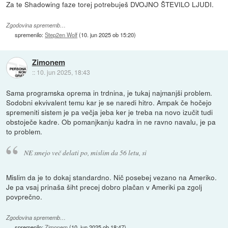
Za te Shadowing faze torej potrebuješ DVOJNO ŠTEVILO LJUDI.
Zgodovina sprememb…
spremenilo:
Step2en Wolf
(
10. jun 2025 ob 15:20
)
Zimonem
::
10. jun 2025, 18:43
Sama programska oprema in trdnina, je tukaj najmanjši problem.
Sodobni ekvivalent temu kar je se naredi hitro. Ampak če hočejo
spremeniti sistem je pa večja jeba ker je treba na novo izučit tudi
obstoječe kadre. Ob pomanjkanju kadra in ne ravno navalu, je pa
to problem.
NE smejo več delati po, mislim da 56 letu, si
Mislim da je to dokaj standardno. Nič posebej vezano na Ameriko.
Je pa vsaj prinaša šiht precej dobro plačan v Ameriki pa zgolj
povprečno.
Zgodovina sprememb…
spremenilo:
Zimonem
(
10. jun 2025 ob 18:47
)