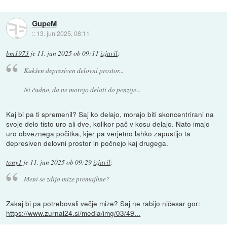
GupeM
::
13. jun 2025, 08:11
bm1973
je
11. jun 2025 ob 09:11
izjavil
:
Kakšen depresiven delovni prostor...
Ni čudno, da ne morejo delati do penzije...
Kaj bi pa ti spremenil? Saj ko delajo, morajo biti skoncentrirani na
svoje delo tisto uro ali dve, kolikor pač v kosu delajo. Nato imajo
uro obveznega počitka, kjer pa verjetno lahko zapustijo ta
depresiven delovni prostor in počnejo kaj drugega.
tony1
je
11. jun 2025 ob 09:29
izjavil
:
Meni se zdijo mize premajhne?
Zakaj bi pa potrebovali večje mize? Saj ne rabijo ničesar gor:
https://www.zurnal24.si/media/img/03/49...