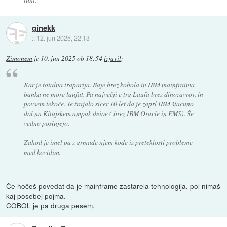
ginekk
::
12. jun 2025, 22:13
Zimonem
je
10. jun 2025 ob 18:54
izjavil
:
Kar je totalna traparija. Baje brez kobola in IBM mainfraima
banka ne more laufat. Pa največji e trg Laufa brez dinozavrov, in
povsem tekoče. Je trajalo sicer 10 let da je zaprl IBM štacuno
dol na Kitajskem ampak deioe ( brez IBM Oracle in EMS). Še
vedno poslujejo.
Zahod je imel pa z grmade njem kode iz preteklosti probleme
med kovidim.
Če hočeš povedat da je mainframe zastarela tehnologija, pol nimaš
kaj posebej pojma.
COBOL je pa druga pesem.