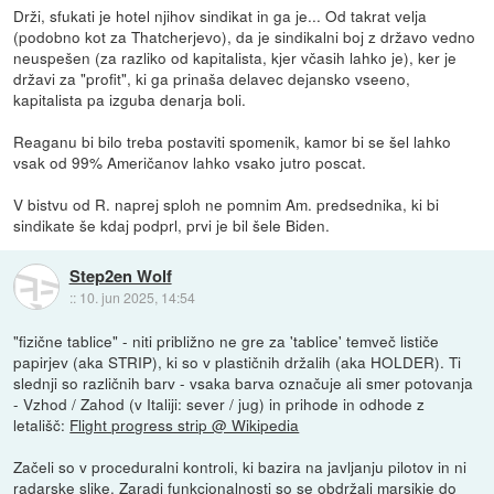
Drži, sfukati je hotel njihov sindikat in ga je... Od takrat velja
(podobno kot za Thatcherjevo), da je sindikalni boj z državo vedno
neuspešen (za razliko od kapitalista, kjer včasih lahko je), ker je
državi za "profit", ki ga prinaša delavec dejansko vseeno,
kapitalista pa izguba denarja boli.
Reaganu bi bilo treba postaviti spomenik, kamor bi se šel lahko
vsak od 99% Američanov lahko vsako jutro poscat.
V bistvu od R. naprej sploh ne pomnim Am. predsednika, ki bi
sindikate še kdaj podprl, prvi je bil šele Biden.
Step2en Wolf
::
10. jun 2025, 14:54
"fizične tablice" - niti približno ne gre za 'tablice' temveč lističe
papirjev (aka STRIP), ki so v plastičnih držalih (aka HOLDER). Ti
slednji so različnih barv - vsaka barva označuje ali smer potovanja
- Vzhod / Zahod (v Italiji: sever / jug) in prihode in odhode z
letališč:
Flight progress strip @ Wikipedia
Začeli so v proceduralni kontroli, ki bazira na javljanju pilotov in ni
radarske slike. Zaradi funkcionalnosti so se obdržali marsikje do