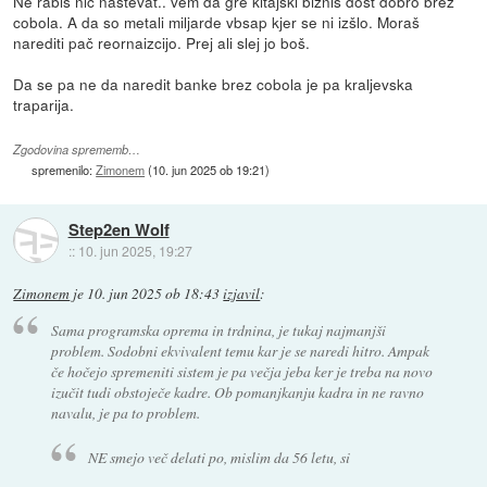
Ne rabiš nič naštevat.. vem da gre kitajski biznis dost dobro brez
cobola. A da so metali miljarde vbsap kjer se ni izšlo. Moraš
narediti pač reornaizcijo. Prej ali slej jo boš.
Da se pa ne da naredit banke brez cobola je pa kraljevska
traparija.
Zgodovina sprememb…
spremenilo:
Zimonem
(
10. jun 2025 ob 19:21
)
Step2en Wolf
::
10. jun 2025, 19:27
Zimonem
je
10. jun 2025 ob 18:43
izjavil
:
Sama programska oprema in trdnina, je tukaj najmanjši
problem. Sodobni ekvivalent temu kar je se naredi hitro. Ampak
če hočejo spremeniti sistem je pa večja jeba ker je treba na novo
izučit tudi obstoječe kadre. Ob pomanjkanju kadra in ne ravno
navalu, je pa to problem.
NE smejo več delati po, mislim da 56 letu, si