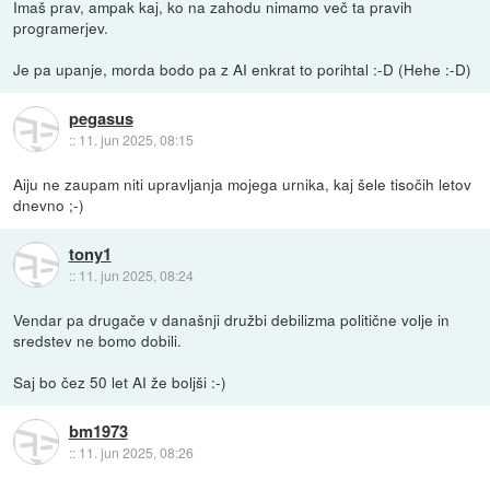
Imaš prav, ampak kaj, ko na zahodu nimamo več ta pravih
programerjev.
Je pa upanje, morda bodo pa z AI enkrat to porihtal :-D (Hehe :-D)
pegasus
::
11. jun 2025, 08:15
Aiju ne zaupam niti upravljanja mojega urnika, kaj šele tisočih letov
dnevno ;-)
tony1
::
11. jun 2025, 08:24
Vendar pa drugače v današnji družbi debilizma politične volje in
sredstev ne bomo dobili.
Saj bo čez 50 let AI že boljši :-)
bm1973
::
11. jun 2025, 08:26