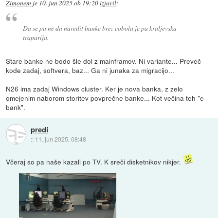
Zimonem
je
10. jun 2025 ob 19:20
izjavil
:
Da se pa ne da naredit banke brez cobola je pa kraljevska
traparija.
Stare banke ne bodo šle dol z mainframov. Ni variante... Preveč
kode zadaj, softvera, baz... Ga ni junaka za migracijo...
N26 ima zadaj Windows cluster. Ker je nova banka, z zelo
omejenim naborom storitev povprečne banke... Kot večina teh "e-
bank".
predi
::
11. jun 2025, 08:48
Včeraj so pa naše kazali po TV. K sreči disketnikov nikjer.