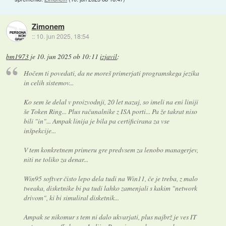
Zimonem
::
10. jun 2025, 18:54
bm1973
je
10. jun 2025 ob 10:11
izjavil
:
Hočem ti povedati, da ne moreš primerjati programskega jezika
in celih sistemov...
Ko sem še delal v proizvodnji, 20 let nazaj, so imeli na eni liniji
še Token Ring... Plus računalnike z ISA porti... Pa že takrat niso
bili "in"... Ampak linija je bila pa certificirana za vse
inšpekcije...
V tem konkretnem primeru gre predvsem za lenobo managerjev,
niti ne toliko za denar...
Win95 softver čisto lepo dela tudi na Win11, če je treba, z malo
tweaka, disketnike bi pa tudi lahko zamenjali s kakim "network
drivom", ki bi simuliral disketnik...
Ampak se nikomur s tem ni dalo ukvarjati, plus najbrž je ves IT