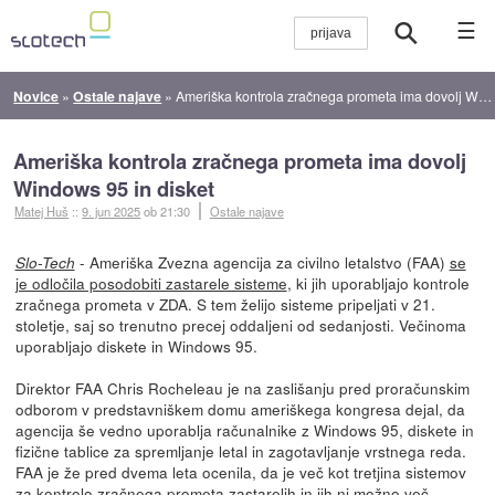
☰
Novice
»
Ostale najave
»
Ameriška kontrola zračnega prometa ima dovolj Windows 95 in disket
Ameriška kontrola zračnega prometa ima dovolj
Windows 95 in disket
Matej Huš
::
9. jun 2025
ob 21:30
Ostale najave
- Ameriška Zvezna agencija za civilno letalstvo (FAA)
se
Slo-Tech
je odločila posodobiti zastarele sisteme
, ki jih uporabljajo kontrole
zračnega prometa v ZDA. S tem želijo sisteme pripeljati v 21.
stoletje, saj so trenutno precej oddaljeni od sedanjosti. Večinoma
uporabljajo diskete in Windows 95.
Direktor FAA Chris Rocheleau je na zaslišanju pred proračunskim
odborom v predstavniškem domu ameriškega kongresa dejal, da
agencija še vedno uporablja računalnike z Windows 95, diskete in
fizične tablice za spremljanje letal in zagotavljanje vrstnega reda.
FAA je že pred dvema leta ocenila, da je več kot tretjina sistemov
za kontrolo zračnega prometa zastarelih in jih ni možno več