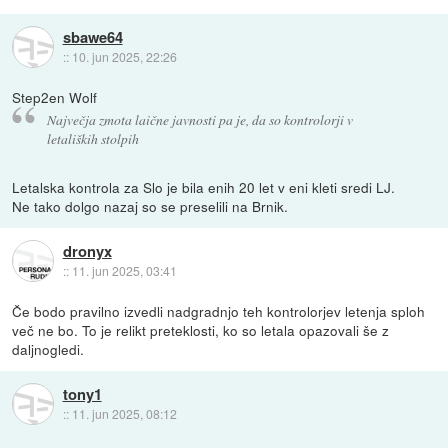
sbawe64
::
10. jun 2025, 22:26
Step2en Wolf
Največja zmota laične javnosti pa je, da so kontrolorji v
letaliških stolpih
Letalska kontrola za Slo je bila enih 20 let v eni kleti sredi LJ.
Ne tako dolgo nazaj so se preselili na Brnik.
dronyx
::
11. jun 2025, 03:41
Če bodo pravilno izvedli nadgradnjo teh kontrolorjev letenja sploh
več ne bo. To je relikt preteklosti, ko so letala opazovali še z
daljnogledi.
tony1
::
11. jun 2025, 08:12