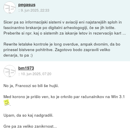
pegasus
::
9. jun 2025, 22:33
Sicer pa so informacijski sistemi v aviaciji eni najstarejših sploh in
fascinantno brskanje po digitalni arheologogiji, če se jih lotite.
Preberite si npr. kaj o sistemih za iskanje letov in rezervacijo kart ...
Rewrite letalske kontrole je long overdue, ampak dvomim, da bo
prinesel bistvene pohitritve. Zagotovo bodo zapravili veliko
denarja, to pa :)
bm1973
::
10. jun 2025, 07:20
No ja, Francozi so bili še hujši.
Med korono je prišlo ven, ko je crknilo par računalnikov na Win 3.1
.
Upam, da so kaj nadgradili.
Gre pa za veliko zanikrnost...