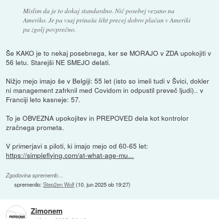
Mislim da je to dokaj standardno. Nič posebej vezano na
Ameriko. Je pa vsaj prinaša šiht precej dobro plačan v Ameriki
pa zgolj povprečno.
Še KAKO je to nekaj posebnega, ker se MORAJO v ZDA upokojiti v
56 letu. Starejši NE SMEJO delati.
Nižjo mejo imajo še v Belgiji: 55 let (isto so imeli tudi v Švici, dokler
ni management zafrknil med Covidom in odpustil preveč ljudi).. v
Franciji leto kasneje: 57.
To je OBVEZNA upokojitev in PREPOVED dela kot kontrolor
zračnega prometa.
V primerjavi s piloti, ki imajo mejo od 60-65 let:
https://simpleflying.com/at-what-age-mu...
Zgodovina sprememb…
spremenilo:
Step2en Wolf
(
10. jun 2025 ob 19:27
)
Zimonem