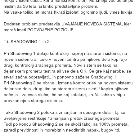
mislim da 56 letu, si lahko predstavljate problem.
Na vsake toliko let moraš hkrati izšolati ogromno ljudi, vmes luknja.
Dodaten problem predstavlja UVAJANJE NOVEGA SISTEMA, kjer
moraš imeti PODVOJENE POZICIJE.
T.i. SHADOWING 1 in 2.
Pri Shadowing 1 delajo kontrolorji naprej na starem sistemu, na
novem sistemu ali celo v novem centru pa njihovo delo kopirajo
drugi kontrolorji zračnega prometa. Novi sistem se tako na
dejanskem prometu testira ali vse dela OK. Če gre kaj narobe, se
stvari začne odpravljati.. in ponovno zažene Shadowing 1.
Pri Shadowing 2 se obrne.. izmena kontrolorjev na novem sistemu
dejansko dela, drugi tim na starem sistemu sledi / kopira njihovo
početja - za vsak slučaj, če se kaj zatakne, zruši.. lahko v hipu
prevzamejo s starega sistema.
Tako Shadowing 2 poteka z zmanjšanim obsegom dela - t.j. so
uveljavljene restrikcije / zmanjšan pretok zračnega prometa.
Tudi po koncu Shadowing 2 se ne skoči takoj na 100% prometa,
zaradi previdnosti in morebitnih neodkritih napak, bugov itd.