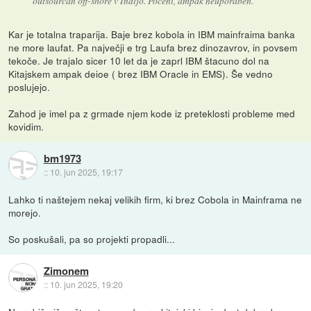
outsourcan off-shore v Indijo. Poceni, ampak neuporaben.
Kar je totalna traparija. Baje brez kobola in IBM mainfraima banka
ne more laufat. Pa največji e trg Laufa brez dinozavrov, in povsem
tekoče. Je trajalo sicer 10 let da je zaprl IBM štacuno dol na
Kitajskem ampak deioe ( brez IBM Oracle in EMS). Še vedno
poslujejo.
Zahod je imel pa z grmade njem kode iz preteklosti probleme med
kovidim.
bm1973
::
10. jun 2025, 19:17
Lahko ti naštejem nekaj velikih firm, ki brez Cobola in Mainframa ne
morejo.
So poskušali, pa so projekti propadli...
Zimonem
::
10. jun 2025, 19:20