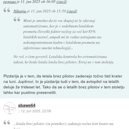
pegasus
je
11. jun 2025 ob 16:05
izjavil
:
Nikonja
je
11. jun 2025 ob 15:50
izjavil
:
Meni je smešno da to vse skupaj ni že zdavnaj
automatizirano, ker je v sodobnem letalskem
prometu človeški faktor razlog za več kot 85%
letalskih nesreč, ampak mi še vedno ustrajamo na
nekompententnom kadru v letalskem prometu na
infeririono smešni tehnologiji...
Ne veš, o čem govoriš. Letalska kontrola bo avtomatizirana
takrat, ko bodo letala letela brez pilotov. Torej ne v tem stoletju.
Pizdarija je v tem, da letala brez pilotov zadenejo točno tisti krater
na luni. Jupitrovi. In je pizdarija tudi v tem, da avtopilot na letalih
deluje že trideset let. Tako da se o letalih brez pilotov v tem stoletju
lahko kar pustimo presenetiti.
sbawe64
::
12. jun 2025, 22:08
...letala brez pilotov (in potnikov) zadenejo točno tisti krater na
luni.