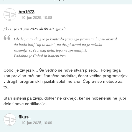
bm1973
::
10. jun 2025, 10:08
fikus_
je
10. jun 2025 ob 09:40
izjavil
:
Glede na to, da gre za kontrolo zračnega prometa, bi pričakoval
da bodo bolj "up to date", po drugi strani pa je nekako
razumljivo, če nekaj dela, tega ne spreminjaš.
Podobno je Cobol in bančništvo.
Cobol je živ jezik... Še vedno se nove stvari pišejo... Poleg tega
zna pravilno računati finančne podatke, česar večina programerjev
v drugih programskih jezikih sploh ne zna. Čeprav so metode za
to...
Stari sistemi pa živijo, dokler ne crknejo, ker se nobenemu ne ljubi
delati nove certifikacije.
fikus_
::
10. jun 2025, 10:09