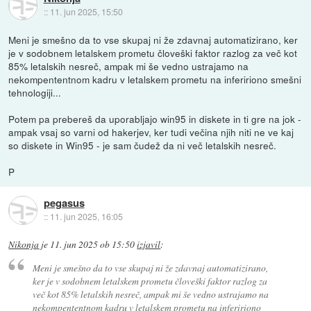
::
11. jun 2025, 15:50
Meni je smešno da to vse skupaj ni že zdavnaj automatizirano, ker
je v sodobnem letalskem prometu človeški faktor razlog za več kot
85% letalskih nesreč, ampak mi še vedno ustrajamo na
nekompententnom kadru v letalskem prometu na infeririono smešni
tehnologiji...
Potem pa prebereš da uporabljajo win95 in diskete in ti gre na jok -
ampak vsaj so varni od hakerjev, ker tudi večina njih niti ne ve kaj
so diskete in Win95 - je sam čudež da ni več letalskih nesreč.
P
pegasus
::
11. jun 2025, 16:05
Nikonja
je
11. jun 2025 ob 15:50
izjavil
:
Meni je smešno da to vse skupaj ni že zdavnaj automatizirano,
ker je v sodobnem letalskem prometu človeški faktor razlog za
več kot 85% letalskih nesreč, ampak mi še vedno ustrajamo na
nekompententnom kadru v letalskem prometu na infeririono