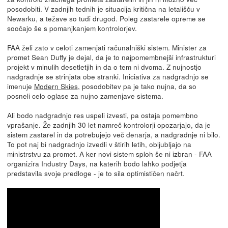
posodobiti. V zadnjih tednih je situacija kritična na letališču v
Newarku, a težave so tudi drugod. Poleg zastarele opreme se
soočajo še s pomanjkanjem kontrolorjev.
FAA želi zato v celoti zamenjati računalniški sistem. Minister za
promet Sean Duffy je dejal, da je to najpomembnejši infrastrukturi
projekt v minulih desetletjih in da o tem ni dvoma. Z nujnostjo
nadgradnje se strinjata obe stranki. Iniciativa za nadgradnjo se
imenuje
Modern Skies
, posodobitev pa je tako nujna, da so
posneli celo oglase za nujno zamenjave sistema.
Ali bodo nadgradnjo res uspeli izvesti, pa ostaja pomembno
vprašanje. Že zadnjih 30 let namreč kontrolorji opozarjajo, da je
sistem zastarel in da potrebujejo več denarja, a nadgradnje ni bilo.
To pot naj bi nadgradnjo izvedli v štirih letih, obljubljajo na
ministrstvu za promet. A ker novi sistem sploh še ni izbran - FAA
organizira Industry Days, na katerih bodo lahko podjetja
predstavila svoje predloge - je to sila optimističen načrt.