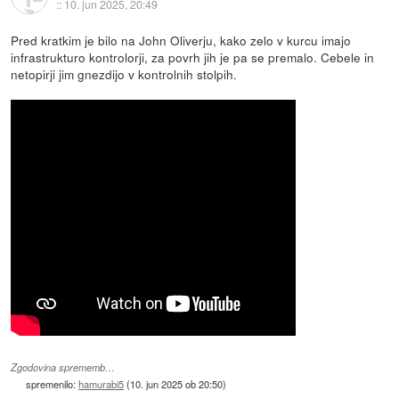
::
10. jun 2025, 20:49
Pred kratkim je bilo na John Oliverju, kako zelo v kurcu imajo
infrastrukturo kontrolorji, za povrh jih je pa se premalo. Cebele in
netopirji jim gnezdijo v kontrolnih stolpih.
Zgodovina sprememb…
spremenilo:
hamurabi5
(
10. jun 2025 ob 20:50
)