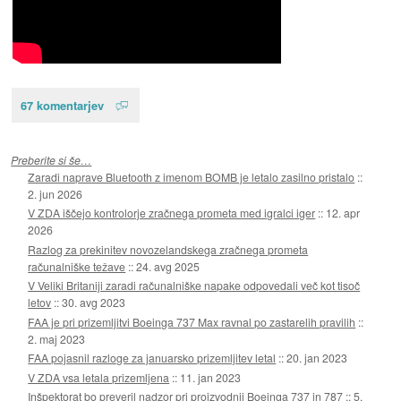
67 komentarjev
Preberite si še…
Zaradi naprave Bluetooth z imenom BOMB je letalo zasilno pristalo
::
2. jun 2026
V ZDA iščejo kontrolorje zračnega prometa med igralci iger
::
12. apr
2026
Razlog za prekinitev novozelandskega zračnega prometa
računalniške težave
::
24. avg 2025
V Veliki Britaniji zaradi računalniške napake odpovedali več kot tisoč
letov
::
30. avg 2023
FAA je pri prizemljitvi Boeinga 737 Max ravnal po zastarelih pravilih
::
2. maj 2023
FAA pojasnil razloge za januarsko prizemljitev letal
::
20. jan 2023
V ZDA vsa letala prizemljena
::
11. jan 2023
Inšpektorat bo preveril nadzor pri proizvodnji Boeinga 737 in 787
::
5.