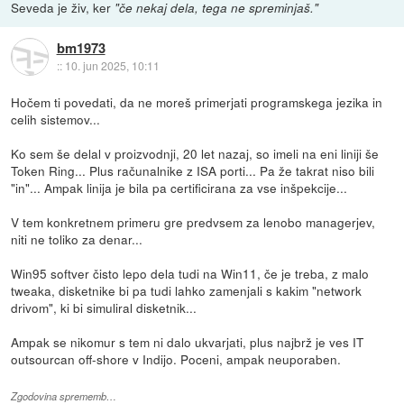
Seveda je živ, ker
"če nekaj dela, tega ne spreminjaš."
bm1973
::
10. jun 2025, 10:11
Hočem ti povedati, da ne moreš primerjati programskega jezika in
celih sistemov...
Ko sem še delal v proizvodnji, 20 let nazaj, so imeli na eni liniji še
Token Ring... Plus računalnike z ISA porti... Pa že takrat niso bili
"in"... Ampak linija je bila pa certificirana za vse inšpekcije...
V tem konkretnem primeru gre predvsem za lenobo managerjev,
niti ne toliko za denar...
Win95 softver čisto lepo dela tudi na Win11, če je treba, z malo
tweaka, disketnike bi pa tudi lahko zamenjali s kakim "network
drivom", ki bi simuliral disketnik...
Ampak se nikomur s tem ni dalo ukvarjati, plus najbrž je ves IT
outsourcan off-shore v Indijo. Poceni, ampak neuporaben.
Zgodovina sprememb…