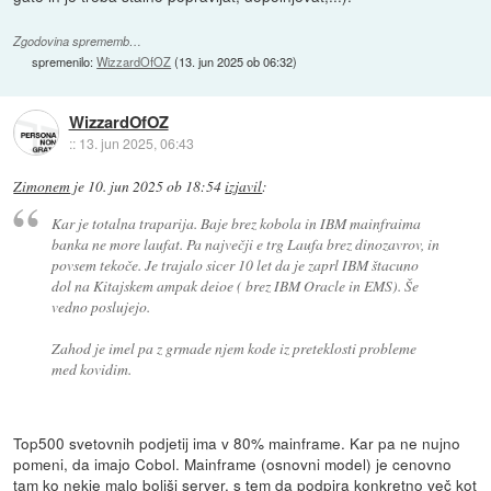
Zgodovina sprememb…
spremenilo:
WizzardOfOZ
(
13. jun 2025 ob 06:32
)
WizzardOfOZ
::
13. jun 2025, 06:43
Zimonem
je
10. jun 2025 ob 18:54
izjavil
:
Kar je totalna traparija. Baje brez kobola in IBM mainfraima
banka ne more laufat. Pa največji e trg Laufa brez dinozavrov, in
povsem tekoče. Je trajalo sicer 10 let da je zaprl IBM štacuno
dol na Kitajskem ampak deioe ( brez IBM Oracle in EMS). Še
vedno poslujejo.
Zahod je imel pa z grmade njem kode iz preteklosti probleme
med kovidim.
Top500 svetovnih podjetij ima v 80% mainframe. Kar pa ne nujno
pomeni, da imajo Cobol. Mainframe (osnovni model) je cenovno
tam ko nekje malo boljši server, s tem da podpira konkretno več kot