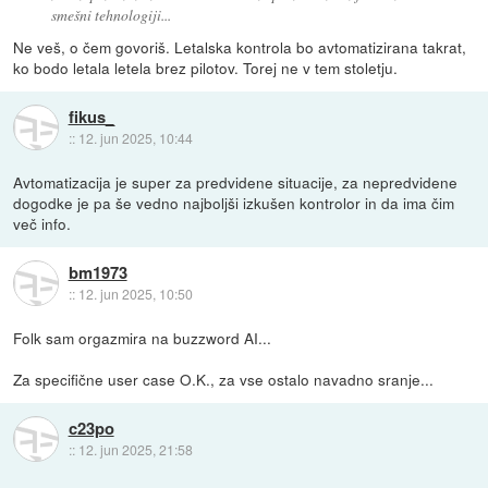
smešni tehnologiji...
Ne veš, o čem govoriš. Letalska kontrola bo avtomatizirana takrat,
ko bodo letala letela brez pilotov. Torej ne v tem stoletju.
fikus_
::
12. jun 2025, 10:44
Avtomatizacija je super za predvidene situacije, za nepredvidene
dogodke je pa še vedno najboljši izkušen kontrolor in da ima čim
več info.
bm1973
::
12. jun 2025, 10:50
Folk sam orgazmira na buzzword AI...
Za specifične user case O.K., za vse ostalo navadno sranje...
c23po
::
12. jun 2025, 21:58