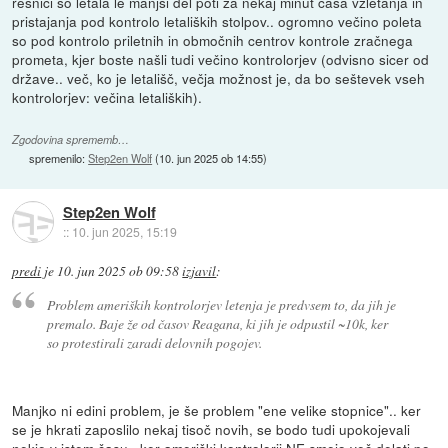
resnici so letala le manjši del poti za nekaj minut časa vzletanja in
pristajanja pod kontrolo letaliških stolpov.. ogromno večino poleta
so pod kontrolo priletnih in območnih centrov kontrole zračnega
prometa, kjer boste našli tudi večino kontrolorjev (odvisno sicer od
države.. več, ko je letališč, večja možnost je, da bo seštevek vseh
kontrolorjev: večina letaliških).
Zgodovina sprememb…
spremenilo:
Step2en Wolf
(
10. jun 2025 ob 14:55
)
Step2en Wolf
::
10. jun 2025, 15:19
predi
je
10. jun 2025 ob 09:58
izjavil
:
Problem ameriških kontrolorjev letenja je predvsem to, da jih je
premalo. Baje že od časov Reagana, ki jih je odpustil ~10k, ker
so protestirali zaradi delovnih pogojev.
Manjko ni edini problem, je še problem "ene velike stopnice".. ker
se je hkrati zaposlilo nekaj tisoč novih, se bodo tudi upokojevali
nekje v istem času.. ker ameriški kontrolorji NE smejo več delati po,