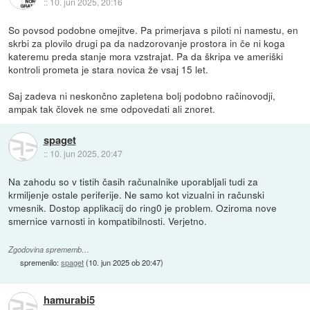
::
10. jun 2025, 20:16
So povsod podobne omejitve. Pa primerjava s piloti ni namestu, en
skrbi za plovilo drugi pa da nadzorovanje prostora in če ni koga
kateremu preda stanje mora vzstrajat. Pa da škripa ve ameriški
kontroli prometa je stara novica že vsaj 15 let.
Saj zadeva ni neskončno zapletena bolj podobno račinovodji,
ampak tak človek ne sme odpovedati ali znoret.
spaget
::
10. jun 2025, 20:47
Na zahodu so v tistih časih računalnike uporabljali tudi za
krmiljenje ostale periferije. Ne samo kot vizualni in računski
vmesnik. Dostop applikacij do ring0 je problem. Oziroma nove
smernice varnosti in kompatibilnosti. Verjetno.
Zgodovina sprememb…
spremenilo:
spaget
(
10. jun 2025 ob 20:47
)
hamurabi5