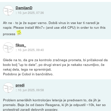
DamijanD
::
10. jun 2025, 07:36
Ah ne - to je že super varno. Dobiš virus in vse kar ti naredi je
napis: Please install Win7+ (and use x64 CPU) in order to run this
process
fikus_
::
10. jun 2025, 09:40
Glede na to, da gre za kontrolo zračnega prometa, bi pričakoval da
bodo bolj "up to date", po drugi strani pa je nekako razumljivo, če
nekaj dela, tega ne spreminjaš.
Podobno je Cobol in bančništvo.
predi
::
10. jun 2025, 09:58
Problem ameriških kontrolorjev letenja je predvsem to, da jih je
premalo. Baje že od časov Reagana, ki jih je odpustil ~10k, ker so
protestirali zaradi delovnih pogojev.