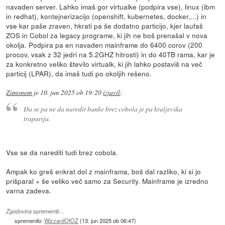
navaden server. Lahko imaš gor virtualke (podpira vse), linux (ibm
in redhat), kontejnerizacijo (openshift, kubernetes, docker,...) in
vse kar paše zraven, hkrati pa še dodatno particijo, kjer laufaš
ZOS in Cobol za legacy programe, ki jih ne boš prenašal v nova
okolja. Podpira pa en navaden mainframe do 6400 corov (200
procov, vsak z 32 jedri na 5.2GHZ hitrosti) in do 40TB rama, kar je
za konkretno veliko število virtualk, ki jih lahko postaviš na več
particij (LPAR), da imaš tudi po okoljih rešeno.
Zimonem
je
10. jun 2025 ob 19:20
izjavil
:
Da se pa ne da naredit banke brez cobola je pa kraljevska
traparija.
Vse se da narediti tudi brez cobola.
Ampak ko greš enkrat dol z mainframa, boš dal razliko, ki si jo
prišparal + še veliko več samo za Security. Mainframe je izredno
varna zadeva.
Zgodovina sprememb…
spremenilo:
WizzardOfOZ
(
13. jun 2025 ob 06:47
)