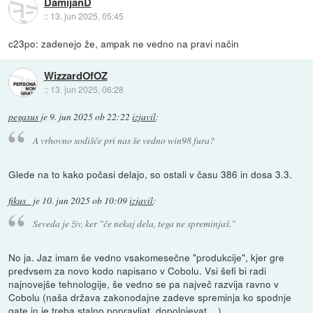
DamijanD
::
13. jun 2025, 05:45
c23po: zadenejo že, ampak ne vedno na pravi način
WizzardOfOZ
::
13. jun 2025, 06:28
pegasus
je
9. jun 2025 ob 22:22
izjavil
:
A vrhovno sodišče pri nas še vedno win98 fura?
Glede na to kako počasi delajo, so ostali v času 386 in dosa 3.3.
fikus_
je
10. jun 2025 ob 10:09
izjavil
:
Seveda je živ, ker
"če nekaj dela, tega ne spreminjaš."
No ja. Jaz imam še vedno vsakomesečne "produkcije", kjer gre
predvsem za novo kodo napisano v Cobolu. Vsi šefi bi radi
najnovejše tehnologije, še vedno se pa največ razvija ravno v
Cobolu (naša država zakonodajne zadeve spreminja ko spodnje
gate in je treba stalno popravljat, dopolnjevat,...).