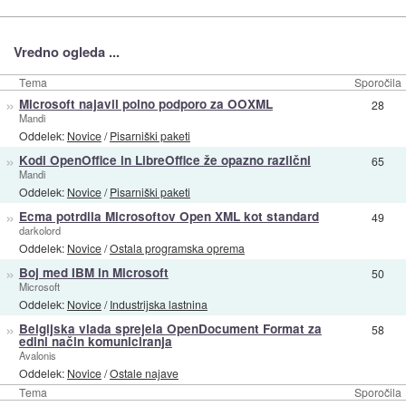
Vredno ogleda ...
Tema
Sporočila
»
Microsoft najavil polno podporo za OOXML
28
Mandi
Oddelek:
Novice
/
Pisarniški paketi
»
Kodi OpenOffice in LibreOffice že opazno različni
65
Mandi
Oddelek:
Novice
/
Pisarniški paketi
»
Ecma potrdila Microsoftov Open XML kot standard
49
darkolord
Oddelek:
Novice
/
Ostala programska oprema
»
Boj med IBM in Microsoft
50
Microsoft
Oddelek:
Novice
/
Industrijska lastnina
»
Belgijska vlada sprejela OpenDocument Format za
58
edini način komuniciranja
Avalonis
Oddelek:
Novice
/
Ostale najave
Tema
Sporočila