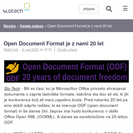
☰
Novice
»
Ostale najave
»
Open Document Format je z nami 20 let
Open Document Format je z nami 20 let
Matej Huš
::
6. maj 2025
ob 22:52
Ostale najave
- Bili so časi, ko je Microsoftov Office privzeto shranjeval
Slo-Tech
dokumente v zaprte lastniške formate, kakršna sta doc ali xls, ki jih
je konkurenca bolj ali manj uspešno brala. Pred natanko 20 leti pa
smo dobili odprto rešitev, ki se imenuje ODF (
open document
) in še danes živi, čeprav ima hudo konkurenco v obliki
format
Office Open XML (OOXML). A danes se osredotočimo na 20-letico
ODF.