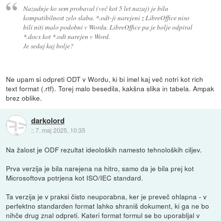
Nazadnje ko sem probaval (več kot 5 let nazaj) je bila
kompatibilnost zelo slaba. *.odt-ji narejeni z LibreOffice niso
bili niti malo podobni v Wordu. LibreOffice pa je bolje odpiral
*.docx kot *.odt narejen v Word.
Je sedaj kaj bolje?
Ne upam si odpreti ODT v Wordu, ki bi imel kaj več notri kot rich
text format (.rtf). Torej malo besedila, kakšna slika in tabela. Ampak
brez oblike.
darkolord
::
7. maj 2025, 10:35
Na žalost je ODF rezultat ideoloških namesto tehnoloških ciljev.
Prva verzija je bila narejena na hitro, samo da je bila prej kot
Microsoftova potrjena kot ISO/IEC standard.
Ta verzija je v praksi čisto neuporabna, ker je preveč ohlapna - v
perfektno standarden format lahko shraniš dokument, ki ga ne bo
nihče drug znal odpreti. Kateri format formul se bo uporabljal v