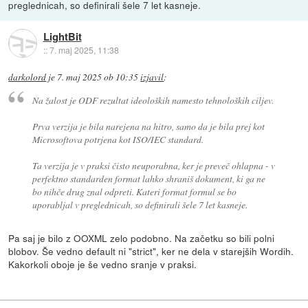
preglednicah, so definirali šele 7 let kasneje.
LightBit
::
7. maj 2025, 11:38
darkolord
je
7. maj 2025 ob 10:35
izjavil
:
Na žalost je ODF rezultat ideoloških namesto tehnoloških ciljev.
Prva verzija je bila narejena na hitro, samo da je bila prej kot
Microsoftova potrjena kot ISO/IEC standard.
Ta verzija je v praksi čisto neuporabna, ker je preveč ohlapna - v
perfektno standarden format lahko shraniš dokument, ki ga ne
bo nihče drug znal odpreti. Kateri format formul se bo
uporabljal v preglednicah, so definirali šele 7 let kasneje.
Pa saj je bilo z OOXML zelo podobno. Na začetku so bili polni
blobov. Še vedno default ni "strict", ker ne dela v starejših Wordih.
Kakorkoli oboje je še vedno sranje v praksi.