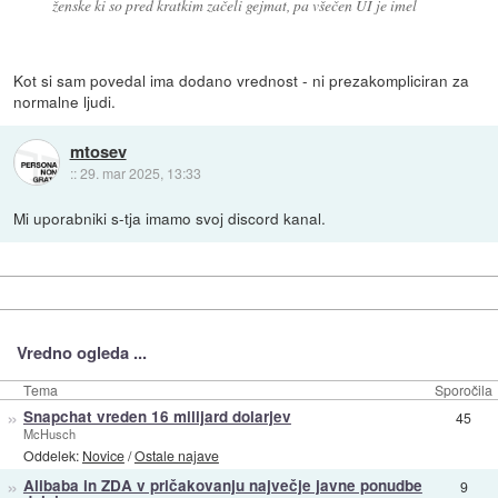
ženske ki so pred kratkim začeli gejmat, pa všečen UI je imel
Kot si sam povedal ima dodano vrednost - ni prezakompliciran za
normalne ljudi.
mtosev
::
29. mar 2025, 13:33
Mi uporabniki s-tja imamo svoj discord kanal.
Vredno ogleda ...
Tema
Sporočila
»
Snapchat vreden 16 milijard dolarjev
45
McHusch
Oddelek:
Novice
/
Ostale najave
»
Alibaba in ZDA v pričakovanju največje javne ponudbe
9