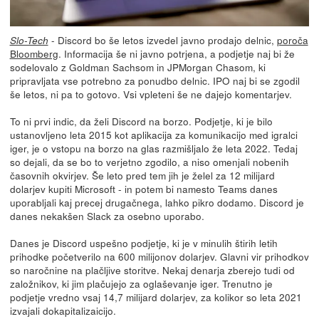
- Discord bo še letos izvedel javno prodajo delnic,
poroča
Slo-Tech
Bloomberg
. Informacija še ni javno potrjena, a podjetje naj bi že
sodelovalo z Goldman Sachsom in JPMorgan Chasom, ki
pripravljata vse potrebno za ponudbo delnic. IPO naj bi se zgodil
še letos, ni pa to gotovo. Vsi vpleteni še ne dajejo komentarjev.
To ni prvi indic, da želi Discord na borzo. Podjetje, ki je bilo
ustanovljeno leta 2015 kot aplikacija za komunikacijo med igralci
iger, je o vstopu na borzo na glas razmišljalo že leta 2022. Tedaj
so dejali, da se bo to verjetno zgodilo, a niso omenjali nobenih
časovnih okvirjev. Še leto pred tem jih je želel za 12 milijard
dolarjev kupiti Microsoft - in potem bi namesto Teams danes
uporabljali kaj precej drugačnega, lahko pikro dodamo. Discord je
danes nekakšen Slack za osebno uporabo.
Danes je Discord uspešno podjetje, ki je v minulih štirih letih
prihodke početverilo na 600 milijonov dolarjev. Glavni vir prihodkov
so naročnine na plačljive storitve. Nekaj denarja zberejo tudi od
založnikov, ki jim plačujejo za oglaševanje iger. Trenutno je
podjetje vredno vsaj 14,7 milijard dolarjev, za kolikor so leta 2021
izvajali dokapitalizaicijo.