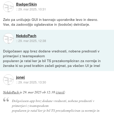
BadgerSkin
::
29. mar 2025, 10:31
Zato pa uničujejo GUI in bannajo uporabnike levo in desno.
Vse, da zadovoljijo oglaševalce in (bodoče) delničarje.
NekdoPach
::
29. mar 2025, 12:38
Dolgočasen app brez dodane vrednosti, nobene prednosti v
primerjavi z teamspeakom
popularen je ratal ker je bil TS prezakompliciran za normije in
ženske ki so pred kratkim začeli gejmat, pa všečen UI je imel
jonej
::
29. mar 2025, 13:30
NekdoPach
je
29. mar 2025 ob 12:38
izjavil
:
Dolgočasen app brez dodane vrednosti, nobene prednosti v
primerjavi z teamspeakom
popularen je ratal ker je bil TS prezakompliciran za normije in