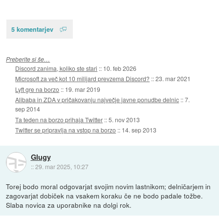
5 komentarjev
Preberite si še…
Discord zanima, koliko ste stari
::
10. feb 2026
Microsoft za več kot 10 milijard prevzema Discord?
::
23. mar 2021
Lyft gre na borzo
::
19. mar 2019
Alibaba in ZDA v pričakovanju največje javne ponudbe delnic
::
7.
sep 2014
Ta teden na borzo prihaja Twitter
::
5. nov 2013
Twitter se pripravlja na vstop na borzo
::
14. sep 2013
Glugy
::
29. mar 2025, 10:27
Torej bodo moral odgovarjat svojim novim lastnikom; delničarjem in
zagovarjat dobiček na vsakem koraku če ne bodo padale tožbe.
Slaba novica za uporabnike na dolgi rok.