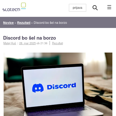
☰
Novice
»
Rezultati
»
Discord bo šel na borzo
Discord bo šel na borzo
Matej Huš
::
28. mar 2025
ob 21:36
Rezultati