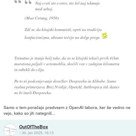
Naj cveti sto cvetov, sto šol naj tekmuje
med seboj.
(Mao Cetung, 1956)
Zdi se, da kitajski komunisti, oprti na tradicijo
konfucionizma, ubrano tečejo na dolge proge.
Trenutno je stanje bolj tako, da so se kitajski tekači prvih 41km
maratona peljali v avtomobliu, skočili ven v zadnjem kilometru
in odtekli do cilja.
Pa to ni podcenjevanje dosežkov Deepseeka in Alibabe. Samo
realna primerjava. Brez Nvidije, OpenAI, Anthropica itd. danes
ne bi imeli Deepseeka.
Samo o tem poračajo predvsem z OpenAI tabora, ker še vedno ne
vejo, kako so jih nategnili...
OutOfTheBox
::
30. jan 2025, 16:13