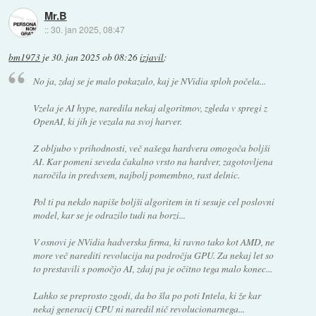
Mr.B
::
30. jan 2025, 08:47
bm1973
je
30. jan 2025 ob 08:26
izjavil
:
No ja, zdaj se je malo pokazalo, kaj je NVidia sploh počela...
Vzela je AI hype, naredila nekaj algoritmov, zgleda v spregi z
OpenAI, ki jih je vezala na svoj harver.
Z obljubo v prihodnosti, več našega hardvera omogoča boljši
AI. Kar pomeni seveda čakalno vrsto na hardver, zagotovljena
naročila in predvsem, najbolj pomembno, rast delnic.
Pol ti pa nekdo napiše boljši algoritem in ti sesuje cel poslovni
model, kar se je odrazilo tudi na borzi...
V osnovi je NVidia hadverska firma, ki ravno tako kot AMD, ne
more več narediti revolucija na področju GPU. Za nekaj let so
to prestavili s pomočjo AI, zdaj pa je očitno tega malo konec...
Lahko se preprosto zgodi, da bo šla po poti Intela, ki že kar
nekaj generacij CPU ni naredil nič revolucionarnega...