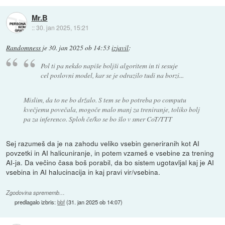
Mr.B
::
30. jan 2025, 15:21
Randomness
je
30. jan 2025 ob 14:53
izjavil
:
Pol ti pa nekdo napiše boljši algoritem in ti sesuje
cel poslovni model, kar se je odrazilo tudi na borzi...
Mislim, da to ne bo držalo. S tem se bo potreba po computu
kvečjemu povečala, mogoče malo manj za treniranje, toliko bolj
pa za inferenco. Sploh če/ko se bo šlo v smer CoT/TTT
Sej razumeš da je na zahodu veliko vsebin generiranih kot AI
povzetki in AI halicuniranje, in potem vzameš e vsebine za trening
AI-ja. Da večino časa boš porabil, da bo sistem ugotavljal kaj je AI
vsebina in AI halucinacija in kaj pravi vir/vsebina.
Zgodovina sprememb…
predlagalo izbris:
bbf
(
31. jan 2025 ob 14:07
)