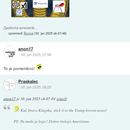
Zgodovina sprememb…
spremenil:
Bonsai
(
30. jan 2025 ob 07:48
)
anon17
::
30. jan 2025, 07:56
To je pomembno!
Praskalec
::
30. jan 2025, 08:20
anon17
je
30. jan 2025 ob 07:01
izjavil
:
Kul, bravo Kitajska, stick it to the Trump brown noses!
PS: Pa medo je logo? Dobro trolajo Američane.