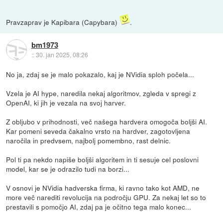
Pravzaprav je Kapibara (Capybara)
.
bm1973
::
30. jan 2025, 08:26
No ja, zdaj se je malo pokazalo, kaj je NVidia sploh počela...
Vzela je AI hype, naredila nekaj algoritmov, zgleda v spregi z
OpenAI, ki jih je vezala na svoj harver.
Z obljubo v prihodnosti, več našega hardvera omogoča boljši AI.
Kar pomeni seveda čakalno vrsto na hardver, zagotovljena
naročila in predvsem, najbolj pomembno, rast delnic.
Pol ti pa nekdo napiše boljši algoritem in ti sesuje cel poslovni
model, kar se je odrazilo tudi na borzi...
V osnovi je NVidia hadverska firma, ki ravno tako kot AMD, ne
more več narediti revolucija na področju GPU. Za nekaj let so to
prestavili s pomočjo AI, zdaj pa je očitno tega malo konec...