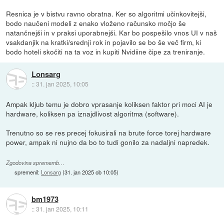
Resnica je v bistvu ravno obratna. Ker so algoritmi učinkovitejši,
bodo naučeni modeli z enako vloženo računsko močjo še
natančnejši in v praksi uporabnejši. Kar bo pospešilo vnos UI v naš
vsakdanjik na kratki/srednji rok in pojavilo se bo še več firm, ki
bodo hoteli skočiti na ta voz in kupiti Nvidiine čipe za treniranje.
Lonsarg
::
31. jan 2025, 10:05
Ampak kljub temu je dobro vprasanje koliksen faktor pri moci AI je
hardware, koliksen pa iznajdlivost algoritma (software).
Trenutno so se res precej fokusirali na brute force torej hardware
power, ampak ni nujno da bo to tudi gonilo za nadaljni napredek.
Zgodovina sprememb…
spremenil:
Lonsarg
(
31. jan 2025 ob 10:05
)
bm1973
::
31. jan 2025, 10:11