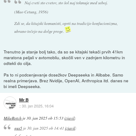
Naj cveti sto cvetov, sto šol naj tekmuje med seboj.
(Mao Cetung, 1956)
Zdi se, da kitajski komunisti, oprti na tradicijo konfucionizma,
ubrano tečejo na dolge proge.
Trenutno je stanje bolj tako, da so se kitajski tekači prvih 41km
maratona peljali v avtomobliu, skočili ven v zadnjem kilometru in
odtekli do cilja.
Pa to ni podcenjevanje dosežkov Deepseeka in Alibabe. Samo
realna primerjava. Brez Nvidije, OpenAI, Anthropica itd. danes ne
bi imeli Deepseeka.
Mr.B
::
30. jan 2025, 16:04
MikeRotch
je
30. jan 2025 ob 15:53
izjavil
:
gus5
je
30. jan 2025 ob 14:41
izjavil
: