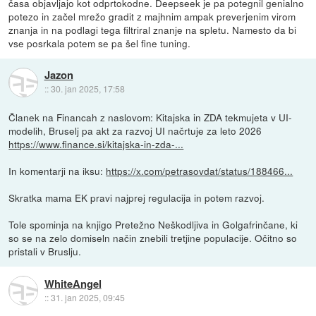
časa objavljajo kot odprtokodne. Deepseek je pa potegnil genialno
potezo in začel mrežo gradit z majhnim ampak preverjenim virom
znanja in na podlagi tega filtriral znanje na spletu. Namesto da bi
vse posrkala potem se pa šel fine tuning.
Jazon
::
30. jan 2025, 17:58
Članek na Financah z naslovom: Kitajska in ZDA tekmujeta v UI-
modelih, Bruselj pa akt za razvoj UI načrtuje za leto 2026
https://www.finance.si/kitajska-in-zda-...
In komentarji na iksu:
https://x.com/petrasovdat/status/188466...
Skratka mama EK pravi najprej regulacija in potem razvoj.
Tole spominja na knjigo Pretežno Neškodljiva in Golgafrinčane, ki
so se na zelo domiseln način znebili tretjine populacije. Očitno so
pristali v Bruslju.
WhiteAngel
::
31. jan 2025, 09:45