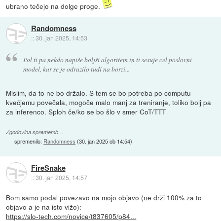
ubrano tečejo na dolge proge.
Randomness
::
30. jan 2025, 14:53
Pol ti pa nekdo napiše boljši algoritem in ti sesuje cel poslovni
model, kar se je odrazilo tudi na borzi...
Mislim, da to ne bo držalo. S tem se bo potreba po computu
kvečjemu povečala, mogoče malo manj za treniranje, toliko bolj pa
za inferenco. Sploh če/ko se bo šlo v smer CoT/TTT
Zgodovina sprememb…
spremenilo:
Randomness
(
30. jan 2025 ob 14:54
)
FireSnake
::
30. jan 2025, 14:57
Bom samo podal povezavo na mojo objavo (ne drži 100% za to
objavo a je na isto vižo):
https://slo-tech.com/novice/t837605/p84...