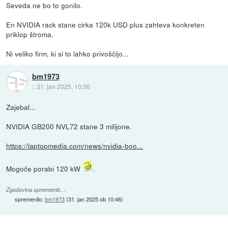
Seveda ne bo to gonilo.
En NVIDIA rack stane cirka 120k USD plus zahteva konkreten
priklop štroma.
Ni veliko firm, ki si to lahko privoščijo...
bm1973
::
31. jan 2025, 10:36
Zajebal...
NVIDIA GB200 NVL72 stane 3 milijone.
https://laptopmedia.com/news/nvidia-boo...
Mogoče porabi 120 kW
.
Zgodovina sprememb…
spremenilo:
bm1973
(
31. jan 2025 ob 10:46
)