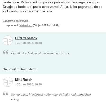
pasle ovce. Večino ljudi bo pa itak pobralo od zelenega prehoda.
Drugje se bodo tudi pasle ovce zaradi AI- ja, ki bo pogruntal, da so
s človeštvom samo krizi in težave.
Zgodovina sprememb…
spremenil:
tetriandoch
(
30. jan 2025 ob 16:19
)
OutOfTheBox
::
30. jan 2025, 16:18
Čez 50 let se bodo med vetrnicami pasle ovce.
Sej to niti ni tako slabo.
MikeRotch
::
30. jan 2025, 16:20
Ne vem zakaj bi odkrival toplo vodo, če lahko nadaljuješ delo
nekoga.