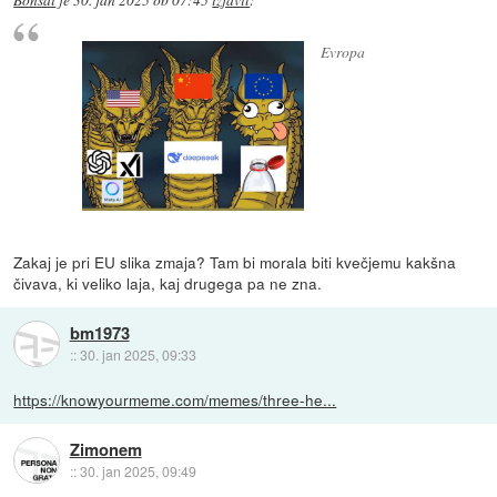
Evropa
Zakaj je pri EU slika zmaja? Tam bi morala biti kvečjemu kakšna
čivava, ki veliko laja, kaj drugega pa ne zna.
bm1973
::
30. jan 2025, 09:33
https://knowyourmeme.com/memes/three-he...
Zimonem
::
30. jan 2025, 09:49