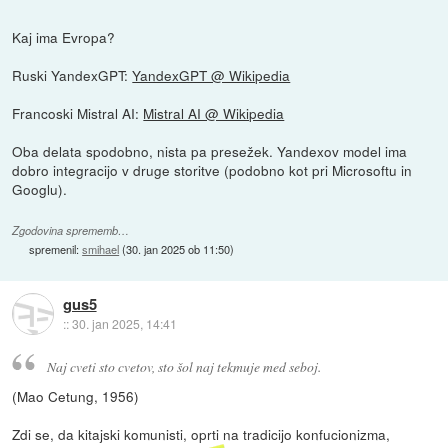
Kaj ima Evropa?
Ruski YandexGPT:
YandexGPT @ Wikipedia
Francoski Mistral AI:
Mistral AI @ Wikipedia
Oba delata spodobno, nista pa presežek. Yandexov model ima
dobro integracijo v druge storitve (podobno kot pri Microsoftu in
Googlu).
Zgodovina sprememb…
spremenil:
smihael
(
30. jan 2025 ob 11:50
)
gus5
::
30. jan 2025, 14:41
Naj cveti sto cvetov, sto šol naj tekmuje med seboj.
(Mao Cetung, 1956)
Zdi se, da kitajski komunisti, oprti na tradicijo konfucionizma,