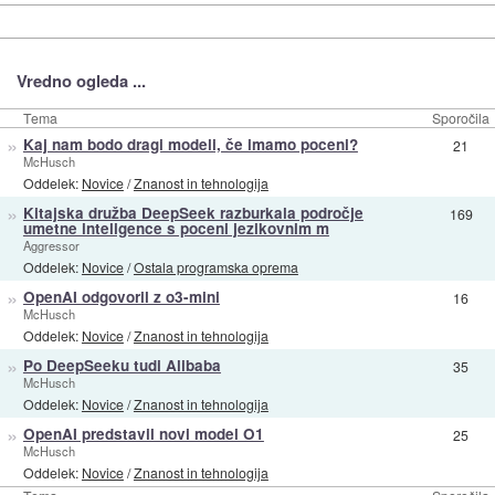
Vredno ogleda ...
Tema
Sporočila
»
Kaj nam bodo dragi modeli, če imamo poceni?
21
McHusch
Oddelek:
Novice
/
Znanost in tehnologija
»
Kitajska družba DeepSeek razburkala področje
169
umetne inteligence s poceni jezikovnim m
Aggressor
Oddelek:
Novice
/
Ostala programska oprema
»
OpenAI odgovoril z o3-mini
16
McHusch
Oddelek:
Novice
/
Znanost in tehnologija
»
Po DeepSeeku tudi Alibaba
35
McHusch
Oddelek:
Novice
/
Znanost in tehnologija
»
OpenAI predstavil novi model O1
25
McHusch
Oddelek:
Novice
/
Znanost in tehnologija