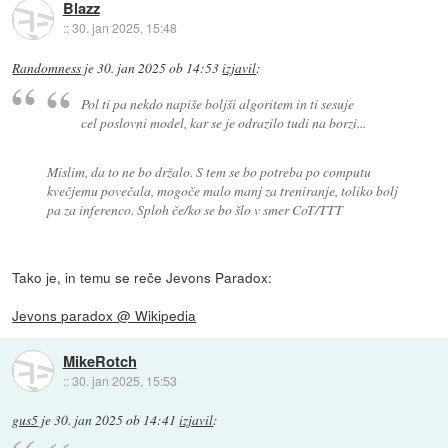
Blazz
::
30. jan 2025, 15:48
Randomness
je
30. jan 2025 ob 14:53
izjavil
:
Pol ti pa nekdo napiše boljši algoritem in ti sesuje
cel poslovni model, kar se je odrazilo tudi na borzi...
Mislim, da to ne bo držalo. S tem se bo potreba po computu
kvečjemu povečala, mogoče malo manj za treniranje, toliko bolj
pa za inferenco. Sploh če/ko se bo šlo v smer CoT/TTT
Tako je, in temu se reče Jevons Paradox:
Jevons paradox @ Wikipedia
MikeRotch
::
30. jan 2025, 15:53
gus5
je
30. jan 2025 ob 14:41
izjavil
: