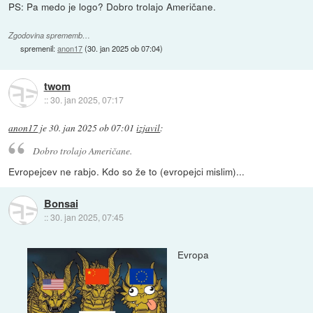
PS: Pa medo je logo? Dobro trolajo Američane.
Zgodovina sprememb…
spremenil:
anon17
(
30. jan 2025 ob 07:04
)
twom
::
30. jan 2025, 07:17
anon17
je
30. jan 2025 ob 07:01
izjavil
:
Dobro trolajo Američane.
Evropejcev ne rabjo. Kdo so že to (evropejci mislim)...
Bonsai
::
30. jan 2025, 07:45
Evropa