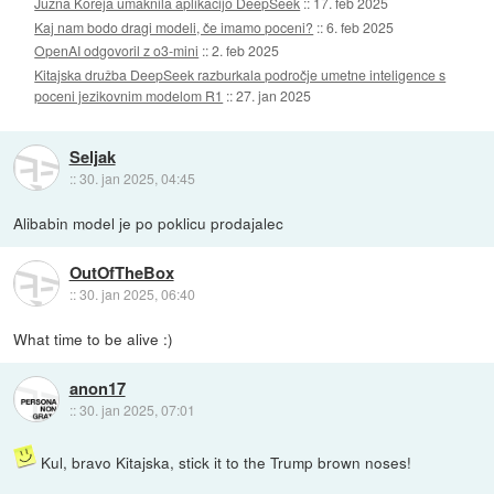
Južna Koreja umaknila aplikacijo DeepSeek
::
17. feb 2025
Kaj nam bodo dragi modeli, če imamo poceni?
::
6. feb 2025
OpenAI odgovoril z o3-mini
::
2. feb 2025
Kitajska družba DeepSeek razburkala področje umetne inteligence s
poceni jezikovnim modelom R1
::
27. jan 2025
Seljak
::
30. jan 2025, 04:45
Alibabin model je po poklicu prodajalec
OutOfTheBox
::
30. jan 2025, 06:40
What time to be alive :)
anon17
::
30. jan 2025, 07:01
Kul, bravo Kitajska, stick it to the Trump brown noses!