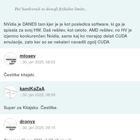
Pač hardveraši so dosegli fizikalne limite...
NVidia je DANES tam kjer je je kot posledica software, ki ga je
spisala za svoj HW. Daš rešitev, kot celoto. AMD rešitev, no HV je
izjemno konkurenčen Nvidia, samo kaj ko morajop delati CUDA
emulacije, zato ker so se nekateri navadili zgolj CUDA
mtosev
::
30. jan 2025, 08:53
Čestitke kitajski.
kamiKaZaA
::
30. jan 2025, 08:59
Super za Kitajsko. Čestitke.
dronyx
::
30. jan 2025, 09:15
Bonsai
je
30. jan 2025 ob 07:45
izjavil
: