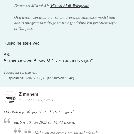
Francoski Mistral AI:
Mistral AI @ Wikipedia
Oba delata spodobno, nista pa presežek. Yandexov model ima
dobro integracijo v druge storitve (podobno kot pri Microsoftu
in Googlu).
Rusko ne steje vec
PS:
A nime ze OpenAI kao GPT5 v startnih luknjah?
Zgodovina sprememb…
spremenil:
GenZNPC
(
30. jan 2025 ob 16:42
)
Zimonem
::
30. jan 2025, 17:16
MikeRotch
je
30. jan 2025 ob 15:53
izjavil
:
gus5
je
30. jan 2025 ob 14:41
izjavil
:
Naj cveti sto cvetov, sto šol naj tekmuje