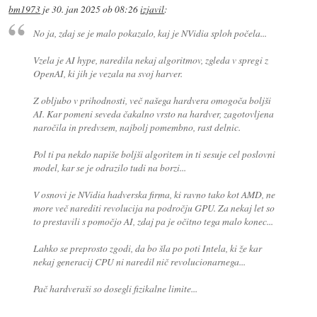
bm1973
je
30. jan 2025 ob 08:26
izjavil
:
No ja, zdaj se je malo pokazalo, kaj je NVidia sploh počela...
Vzela je AI hype, naredila nekaj algoritmov, zgleda v spregi z
OpenAI, ki jih je vezala na svoj harver.
Z obljubo v prihodnosti, več našega hardvera omogoča boljši
AI. Kar pomeni seveda čakalno vrsto na hardver, zagotovljena
naročila in predvsem, najbolj pomembno, rast delnic.
Pol ti pa nekdo napiše boljši algoritem in ti sesuje cel poslovni
model, kar se je odrazilo tudi na borzi...
V osnovi je NVidia hadverska firma, ki ravno tako kot AMD, ne
more več narediti revolucija na področju GPU. Za nekaj let so
to prestavili s pomočjo AI, zdaj pa je očitno tega malo konec...
Lahko se preprosto zgodi, da bo šla po poti Intela, ki že kar
nekaj generacij CPU ni naredil nič revolucionarnega...
Pač hardveraši so dosegli fizikalne limite...