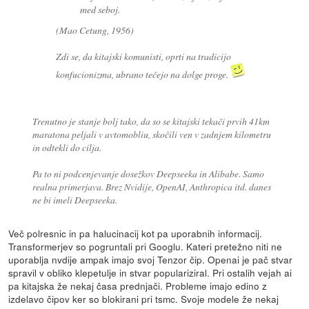
med seboj.
(Mao Cetung, 1956)
Zdi se, da kitajski komunisti, oprti na tradicijo
konfucionizma, ubrano tečejo na dolge proge.
Trenutno je stanje bolj tako, da so se kitajski tekači prvih 41km
maratona peljali v avtomobliu, skočili ven v zadnjem kilometru
in odtekli do cilja.
Pa to ni podcenjevanje dosežkov Deepseeka in Alibabe. Samo
realna primerjava. Brez Nvidije, OpenAI, Anthropica itd. danes
ne bi imeli Deepseeka.
Več polresnic in pa halucinacij kot pa uporabnih informacij.
Transformerjev so pogruntali pri Googlu. Kateri pretežno niti ne
uporablja nvdije ampak imajo svoj Tenzor čip. Openai je pač stvar
spravil v obliko klepetulje in stvar populariziral. Pri ostalih vejah ai
pa kitajska že nekaj časa prednjači. Probleme imajo edino z
izdelavo čipov ker so blokirani pri tsmc. Svoje modele že nekaj