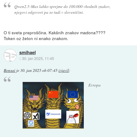
Qwen2.5-Max lahko sprejme do 100.000 vhodnih znakov,
njegovi odgovori pa so tudi v slovenščini.
O ti sveta preproščina. Kakšnih znakov madona????
Token oz žeton ni enako znakom.
smihael
::
30. jan 2025, 11:45
Bonsai
je
30. jan 2025 ob 07:45
izjavil
:
Evropa