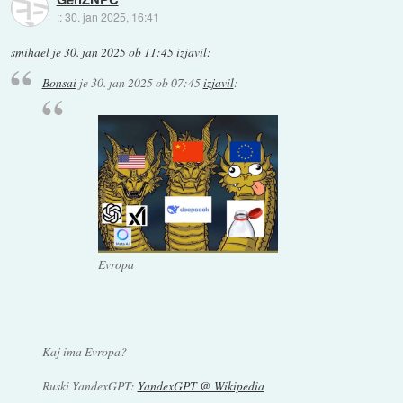
::
30. jan 2025, 16:41
smihael
je
30. jan 2025 ob 11:45
izjavil
:
Bonsai
je
30. jan 2025 ob 07:45
izjavil
:
Evropa
Kaj ima Evropa?
Ruski YandexGPT:
YandexGPT @ Wikipedia