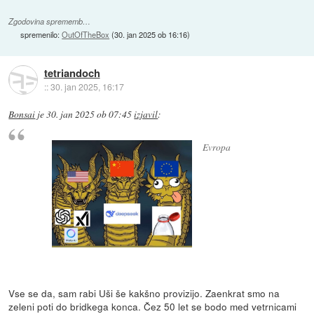
Zgodovina sprememb…
spremenilo:
OutOfTheBox
(
30. jan 2025 ob 16:16
)
tetriandoch
::
30. jan 2025, 16:17
Bonsai
je
30. jan 2025 ob 07:45
izjavil
:
Evropa
Vse se da, sam rabi Uši še kakšno provizijo. Zaenkrat smo na
zeleni poti do bridkega konca. Čez 50 let se bodo med vetrnicami