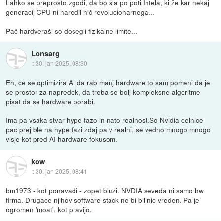
Lahko se preprosto zgodi, da bo šla po poti Intela, ki že kar nekaj
generacij CPU ni naredil nič revolucionarnega...
Pač hardveraši so dosegli fizikalne limite...
Lonsarg
::
30. jan 2025, 08:30
Eh, ce se optimizira AI da rab manj hardware to sam pomeni da je
se prostor za napredek, da treba se bolj kompleksne algoritme
pisat da se hardware porabi.
Ima pa vsaka stvar hype fazo in nato realnost.So Nvidia delnice
pac prej ble na hype fazi zdaj pa v realni, se vedno mnogo mnogo
visje kot pred AI hardware fokusom.
kow
::
30. jan 2025, 08:41
bm1973 - kot ponavadi - zopet bluzi. NVDIA seveda ni samo hw
firma. Drugace njihov software stack ne bi bil nic vreden. Pa je
ogromen 'moat', kot pravijo.