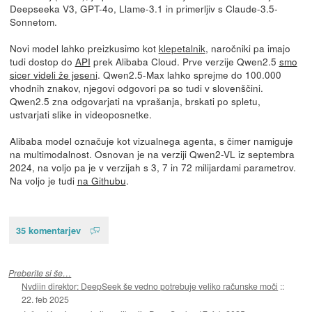
Deepseeka V3, GPT-4o, Llame-3.1 in primerljiv s Claude-3.5-
Sonnetom.
Novi model lahko preizkusimo kot
klepetalnik
, naročniki pa imajo
tudi dostop do
API
prek Alibaba Cloud. Prve verzije Qwen2.5
smo
sicer videli že jeseni
. Qwen2.5-Max lahko sprejme do 100.000
vhodnih znakov, njegovi odgovori pa so tudi v slovenščini.
Qwen2.5 zna odgovarjati na vprašanja, brskati po spletu,
ustvarjati slike in videoposnetke.
Alibaba model označuje kot vizualnega agenta, s čimer namiguje
na multimodalnost. Osnovan je na verziji Qwen2-VL iz septembra
2024, na voljo pa je v verzijah s 3, 7 in 72 milijardami parametrov.
Na voljo je tudi
na Githubu
.
35 komentarjev
Preberite si še…
Nvdiin direktor: DeepSeek še vedno potrebuje veliko računske moči
::
22. feb 2025