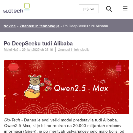
☰
Novice
»
Znanost in tehnologija
»
Po DeepSeeku tudi Alibaba
Po DeepSeeku tudi Alibaba
Matej Huš
::
29. jan 2025
ob 23:16
Znanost in tehnologija
- Danes je svoj veliki model predstavila tudi Alibaba.
Slo-Tech
Qwen2.5-Max, ki je bil natreniran na 20.000 milijardah drobcev
informacij (
), je po meritvah ustvarjalcev celo malo boljši od
token