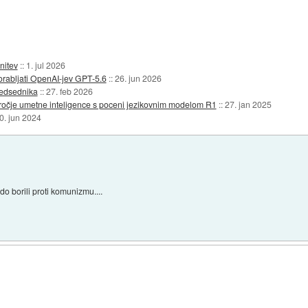
nitev
::
1. jul 2026
orabljati OpenAI-jev GPT-5.6
::
26. jun 2026
redsednika
::
27. feb 2026
ročje umetne inteligence s poceni jezikovnim modelom R1
::
27. jan 2025
0. jun 2024
do borili proti komunizmu....