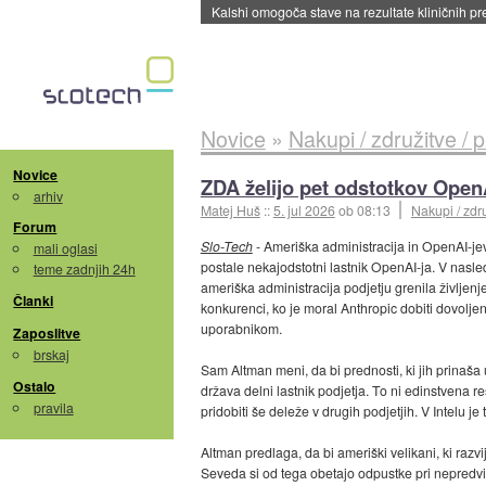
Kalshi omogoča stave na rezultate kliničnih pr
Novice
»
Nakupi / združitve / 
Novice
ZDA želijo pet odstotkov Open
arhiv
Matej Huš
::
5. jul 2026
ob 08:13
Nakupi / zdru
Forum
Slo-Tech
- Ameriška administracija in OpenAI-je
mali oglasi
postale nekajodstotni lastnik OpenAI-ja. V nasle
teme zadnjih 24h
ameriška administracija podjetju grenila življenj
Članki
konkurenci, ko je moral Anthropic dobiti dovolje
uporabnikom.
Zaposlitve
brskaj
Sam Altman meni, da bi prednosti, ki jih prinaša u
Ostalo
država delni lastnik podjetja. To ni edinstvena r
pravila
pridobiti še deleže v drugih podjetjih. V Intelu je
Altman predlaga, da bi ameriški velikani, ki razvi
Seveda si od tega obetajo odpustke pri nepredvidl