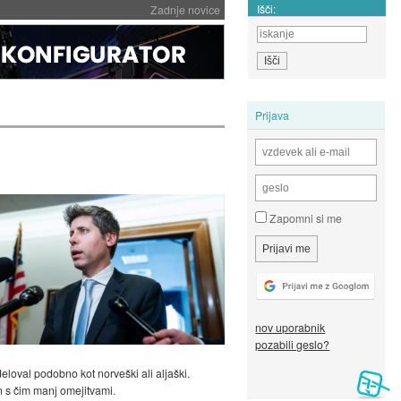
Išči:
Zadnje novice
Prijava
Zapomni si me
nov uporabnik
pozabili geslo?
deloval podobno kot norveški ali aljaški.
in s čim manj omejitvami.