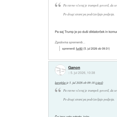
Pa ravno včeraj je trumpek govoril, da se
Po drugi strani pa podržavljajo podjetja.
Pa saj Trump je po duši diktatorček in komuni
Zgodovina sprememb…
spremenil:
fur80
(
5. jul 2026 ob 09:31
)
Ganon
::
5. jul 2026, 10:38
karafeka
je
5. jul 2026 ob 09:18
izjavil
:
Pa ravno včeraj je trumpek govoril, da se
Po drugi strani pa podržavljajo podjetja.
Če ima usta odprta, laže.