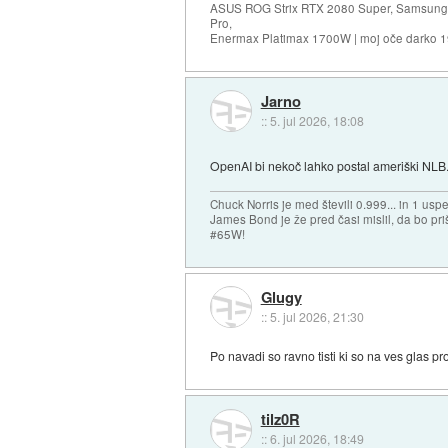
ASUS ROG Strix RTX 2080 Super, Samsung
Pro,
Enermax Platimax 1700W | moj oče darko 
Jarno
::
5. jul 2026, 18:08
OpenAI bi nekoč lahko postal ameriški NLB
Chuck Norris je med števili 0.999... in 1 usp
James Bond je že pred časi mislil, da bo priš
#65W!
Glugy
::
5. jul 2026, 21:30
Po navadi so ravno tisti ki so na ves glas pro
tilz0R
::
6. jul 2026, 18:49