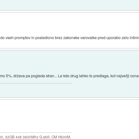
do vseh promptov in posledicno brez zakonske varovalke pred uporabo zelo intim
o 5%, država pa pogleda stran... Le kdo drug lahko to predlaga, kot največji conart
30, 32GB 4x8 3600Mhz G.skill, CM H500M,