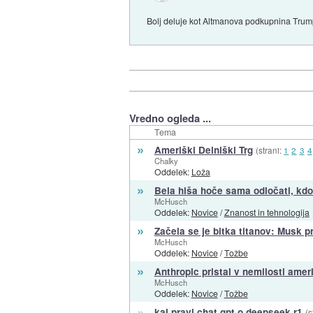
Bolj deluje kot Altmanova podkupnina Trumpu
Vredno ogleda ...
Tema
»
Ameriški Delniški Trg
(strani:
1
2
3
4
Chalky
Oddelek:
Loža
»
Bela hiša hoče sama odločati, kdo
McHusch
Oddelek:
Novice
/
Znanost in tehnologija
»
Začela se je bitka titanov: Musk p
McHusch
Oddelek:
Novice
/
Tožbe
»
Anthropic pristal v nemilosti ame
McHusch
Oddelek:
Novice
/
Tožbe
»
kaj pravi chat gpt o deepseek r1
(s