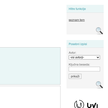
Hitre funkcije
seznam tem
Posebni izpisi
Avtor:
Ključna beseda: