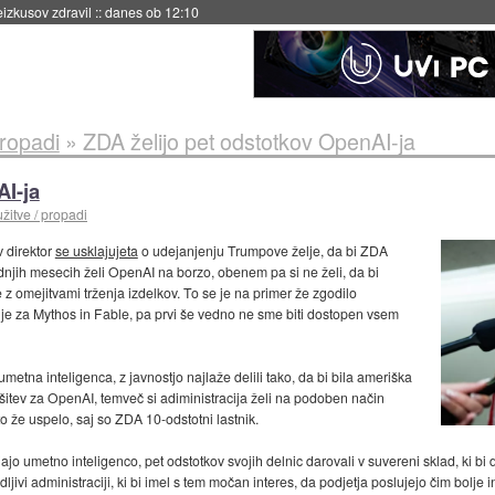
eizkusov zdravil
::
danes ob 12:10
propadi
»
ZDA želijo pet odstotkov OpenAI-ja
AI-ja
žitve / propadi
v direktor
se usklajujeta
o udejanjenju Trumpove želje, da bi ZDA
dnjih mesecih želi OpenAI na borzo, obenem pa si ne želi, da bi
e z omejitvami trženja izdelkov. To se je na primer že zgodilo
nje za Mythos in Fable, pa prvi še vedno ne sme biti dostopen vsem
metna inteligenca, z javnostjo najlaže delili tako, da bi bila ameriška
ešitev za OpenAI, temveč si adiministracija želi na podoben način
 to že uspelo, saj so ZDA 10-odstotni lastnik.
jajo umetno inteligenco, pet odstotkov svojih delnic darovali v suvereni sklad, ki bi 
jivi administraciji, ki bi imel s tem močan interes, da podjetja poslujejo čim bolje 