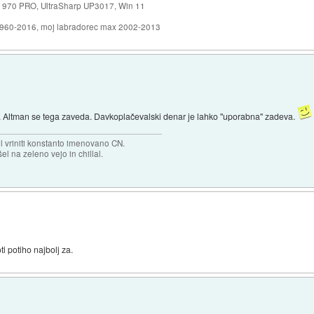
 970 PRO, UltraSharp UP3017, Win 11
1960-2016, moj labradorec max 2002-2013
. Altman se tega zaveda. Davkoplačevalski denar je lahko "uporabna" zadeva.
el vriniti konstanto imenovano CN.
el na zeleno vejo in chillal.
ti potiho najbolj za.