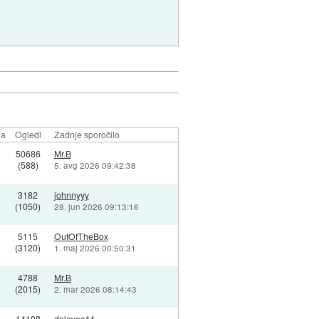
la
Ogledi
Zadnje sporočilo
50686
Mr.B
(588)
5. avg 2026 09:42:38
3182
johnnyyy
(1050)
28. jun 2026 09:13:16
5115
OutOfTheBox
(3120)
1. maj 2026 00:50:31
4788
Mr.B
(2015)
2. mar 2026 08:14:43
14108
delavec44