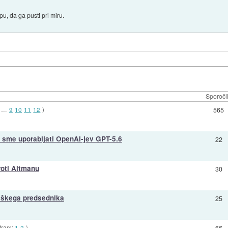
, da ga pusti pri miru.
Sporoči
…
9
10
11
12
)
565
 sme uporabljati OpenAI-jev GPT-5.6
22
roti Altmanu
30
riškega predsednika
25
trani:
1
2
)
66