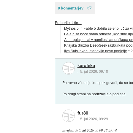
9 komentarjev
Preberite si še…
Mythos 5 in Fable 5 dobila zeleno luč za vr
Bela hiša hoče sama odločati, kdo sme up
Anthropic pristal v nemilosti ameriškega p
Kitajska družba DeepSeek razburkala pod
Ilya Sutskever ustanavlja novo podjetje
::
2
karafeka
::
5. jul 2026, 09:18
Pa ravno včeraj je trumpek govoril, da se bo
Po drugi strani pa podržavljajo podjetja.
fur80
::
5. jul 2026, 09:29
karafeka
je
5. jul 2026 ob 09:18
izjavil
: