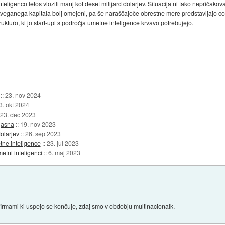
eligenco letos vložili manj kot deset milijard dolarjev. Situacija ni tako nepričakov
tveganega kapitala bolj omejeni, pa še naraščajoče obrestne mere predstavljajo cokl
rukturo, ki jo start-upi s področja umetne inteligence krvavo potrebujejo.
::
23. nov 2024
3. okt 2024
23. dec 2023
jasna
::
19. nov 2023
olarjev
::
26. sep 2023
etne inteligence
::
23. jul 2023
etni inteligenci
::
6. maj 2023
firmami ki uspejo se končuje, zdaj smo v obdobju multinacionalk.