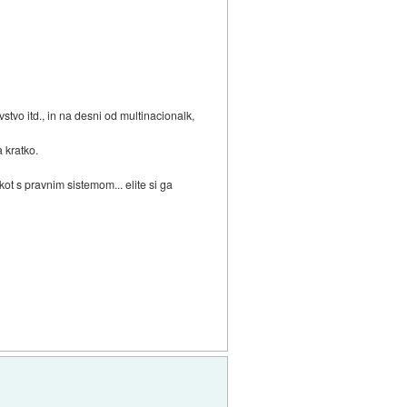
vstvo itd., in na desni od multinacionalk,
 kratko.
kot s pravnim sistemom... elite si ga