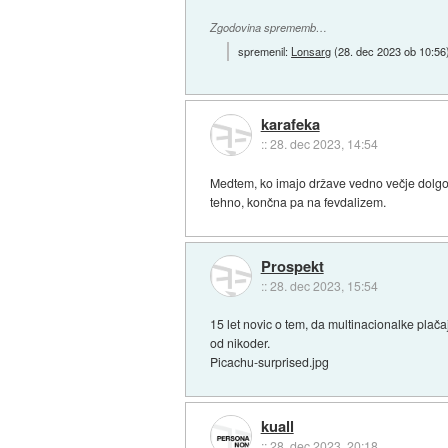
Zgodovina sprememb…
spremenil:
Lonsarg
(
28. dec 2023 ob 10:56
karafeka
::
28. dec 2023, 14:54
Medtem, ko imajo države vedno večje dolgove
tehno, končna pa na fevdalizem.
Prospekt
::
28. dec 2023, 15:54
15 let novic o tem, da multinacionalke plač
od nikoder.
Picachu-surprised.jpg
kuall
::
28. dec 2023, 20:18