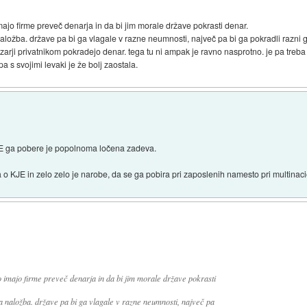
imajo firme preveč denarja in da bi jim morale države pokrasti denar.
naložba. države pa bi ga vlagale v razne neumnosti, največ pa bi ga pokradli razni 
rji privatnikom pokradejo denar. tega tu ni ampak je ravno nasprotno. je pa treba s
pa s svojimi levaki je že bolj zaostala.
E ga pobere je popolnoma ločena zadeva.
 o KJE in zelo zelo je narobe, da se ga pobira pri zaposlenih namesto pri multinac
o imajo firme preveč denarja in da bi jim morale države pokrasti
ša naložba. države pa bi ga vlagale v razne neumnosti, največ pa