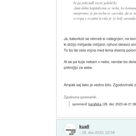
bi ga pokradli razni golobčki.
zlata doba kapitalizma se neha, ko komuna
nasprotno. je pa treba se zavedat, da se te 
evropa s svojimi levaki je že bolj zaostala
Ja, kakorkoli se obrneš si nategnjen, na levi
ki držijo milijarde milijard, njihovi delavci
To bo še cela vojna med tema dvema poloma. 
AI se pa kuje nekam v nebo, vendar bo delala 
prikrojijo za sebe.
Ampak saj tako je vedno bilo. Zgodovinski zap
Zgodovina sprememb…
spremenil:
karafeka
(
28. dec 2023 ob 21:3
kuall
::
28. dec 2023, 22:38