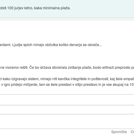
obiš 100 jurjev letno, kaka minimalna plača.
jardami. Ljudje sploh nimajo občutka koliko denarja se obrača...
.
e moremo rešiti. Če bo država sforsirala zvišanje plače, bodo elitneži preprosto pr
i kako izigravajo sistem, nimajo niti kančka integritete in poštenosti, kaj šele empat
 v igro pridejo milijarde, tam se šele prestavi v višjo prestavo in je vse skupaj na 1
Sporočila
O