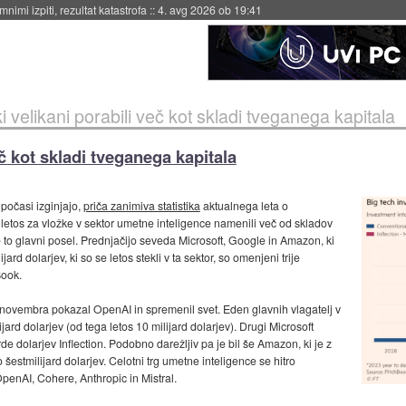
eto za večkratno uporabo
::
4. avg 2026 ob 19:41
 velikani porabili več kot skladi tveganega kapitala
č kot skladi tveganega kapitala
počasi izginjajo,
priča zanimiva statistika
aktualnega leta o
o letos za vložke v sektor umetne inteligence namenili več od skladov
je to glavni posel. Prednjačijo seveda Microsoft, Google in Amazon, ki
ard dolarjev, ki so se letos stekli v ta sektor, so omenjeni trije
Book.
 novembra pokazal OpenAI in spremenil svet. Eden glavnih vlagatelj v
ijard dolarjev (od tega letos 10 milijard dolarjev). Drugi Microsoft
jarde dolarjev Inflection. Podobno darežljiv pa je bil še Amazon, ki je z
šestmilijard dolarjev. Celotni trg umetne inteligence se hitro
penAI, Cohere, Anthropic in Mistral.