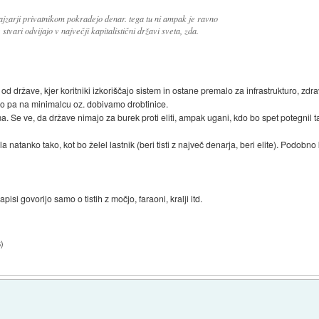
jzarji privatnikom pokradejo denar. tega tu ni ampak je ravno
stvari odvijajo v največji kapitalistični državi sveta, zda.
.
 od države, kjer koritniki izkoriščajo sistem in ostane premalo za infrastrukturo, zdra
 smo pa na minimalcu oz. dobivamo drobtinice.
Se ve, da države nimajo za burek proti eliti, ampak ugani, kdo bo spet potegnil ta
natanko tako, kot bo želel lastnik (beri tisti z največ denarja, beri elite). Podobno 
isi govorijo samo o tistih z močjo, faraoni, kralji itd.
6
)