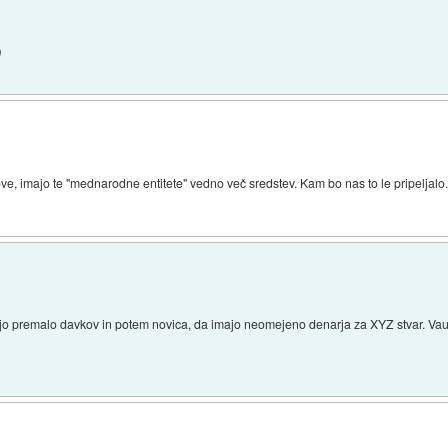
)
, imajo te "mednarodne entitete" vedno več sredstev. Kam bo nas to le pripeljalo..
ajo premalo davkov in potem novica, da imajo neomejeno denarja za XYZ stvar. Vau,