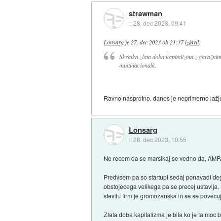
strawman
::
28. dec 2023, 09:41
Lonsarg
je
27. dec 2023 ob 21:37
izjavil
:
Skratka zlata doba kapitalizma z garažnim
multinacionalk.
Ravno nasprotno, danes je neprimerno lažje z
Lonsarg
::
28. dec 2023, 10:55
Ne recem da se marsikaj se vedno da, AMPAK 
Predvsem pa so startupi sedaj ponavadi degr
obstojecega velikega pa se precej ustavlja. 
stevilu firm je gromozanska in se se povecu
Zlata doba kapitalizma je bila ko je ta moc 