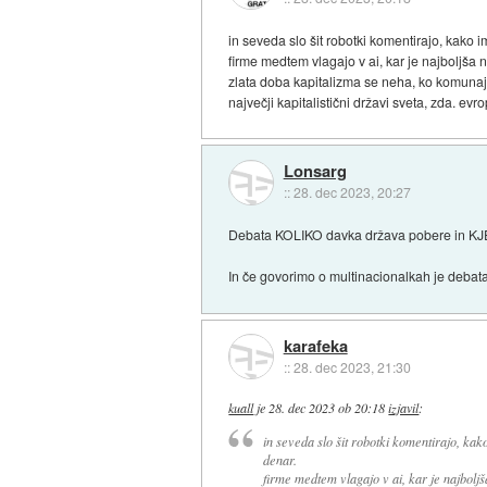
in seveda slo šit robotki komentirajo, kako 
firme medtem vlagajo v ai, kar je najboljša 
zlata doba kapitalizma se neha, ko komunajza
največji kapitalistični državi sveta, zda. evro
Lonsarg
::
28. dec 2023, 20:27
Debata KOLIKO davka država pobere in KJ
In če govorimo o multinacionalkah je debata
karafeka
::
28. dec 2023, 21:30
kuall
je
28. dec 2023 ob 20:18
izjavil
:
in seveda slo šit robotki komentirajo, kak
denar.
firme medtem vlagajo v ai, kar je najbolj