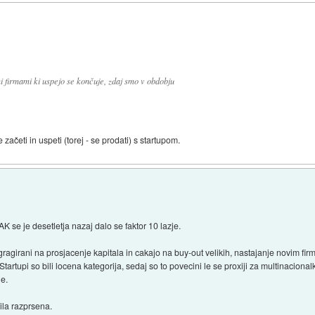
i firmami ki uspejo se končuje, zdaj smo v obdobju
ačeti in uspeti (torej - se prodati) s startupom.
se je desetletja nazaj dalo se faktor 10 lazje.
agirani na prosjacenje kapitala in cakajo na buy-out velikih, nastajanje novim fi
Startupi so bili locena kategorija, sedaj so to povecini le se proxiji za multinacio
je.
bila razprsena.