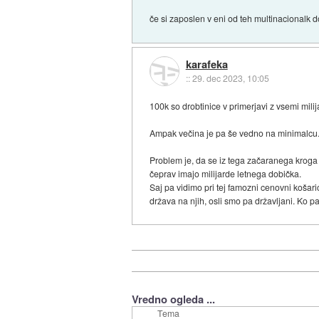
če si zaposlen v eni od teh multinacionalk d
karafeka
::
29. dec 2023, 10:05
100k so drobtinice v primerjavi z vsemi mili
Ampak večina je pa še vedno na minimalcu
Problem je, da se iz tega začaranega kroga n
čeprav imajo milijarde letnega dobička.
Saj pa vidimo pri tej famozni cenovni košaric
država na njih, osli smo pa državljani. Ko pa
Vredno ogleda ...
Tema