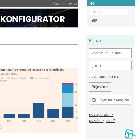
Išči:
Zadnje novice
Prijava
Zapomni si me
nov uporabnik
pozabili geslo?