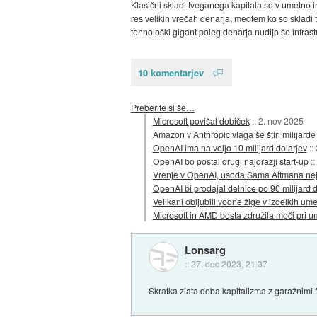
Klasični skladi tveganega kapitala so v umetno int
res velikih vrečah denarja, medtem ko so skladi 
tehnološki gigant poleg denarja nudijo še infrast
10 komentarjev
Preberite si še…
Microsoft povišal dobiček
::
2. nov 2025
Amazon v Anthropic vlaga še štiri milijarde
OpenAI ima na voljo 10 milijard dolarjev
::
OpenAI bo postal drugi najdražji start-up
::
Vrenje v OpenAI, usoda Sama Altmana ne
OpenAI bi prodajal delnice po 90 milijard d
Velikani obljubili vodne žige v izdelkih um
Microsoft in AMD bosta združila moči pri um
Lonsarg
::
27. dec 2023, 21:37
Skratka zlata doba kapitalizma z garažnimi 