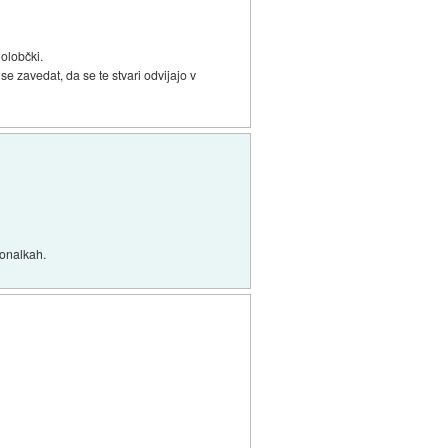
golobčki.
e zavedat, da se te stvari odvijajo v
ionalkah.