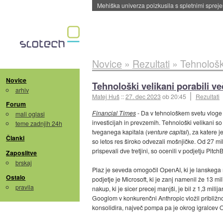
Evropska vesoljska agencija razvija svojo rak
Novice
»
Rezultati
»
Tehnološki
Novice
Tehnološki velikani porabili ve
arhiv
Matej Huš
::
27. dec 2023
ob 20:45
Rezultati
Forum
Financial Times
- Da v tehnološkem svetu vloge 
mali oglasi
investicijah in prevzemih. Tehnološki velikani s
teme zadnjih 24h
tveganega kapitala (
venture capital
), za katere 
Članki
so letos res široko odvezali mošnjičke. Od 27 milij
prispevali dve tretjini, so ocenili v podjetju Pitch
Zaposlitve
brskaj
Plaz je seveda omogočil OpenAI, ki je lanskega
Ostalo
podjetje je Microsoft, ki je zanj namenil že 13 mil
pravila
nakup, ki je sicer precej manjši, je bil z 1,3 mili
Googlom v konkurenčni Anthropic vložil približno 
konsolidira, največ pompa pa je okrog igralcev O