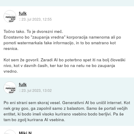
fulk
::
23. jul 2023, 12:55
Točno tako. To je dvorezni meč.
Enostavno bo "zaupanja vredna" korporacija namenoma ali po
pomoti watermarkala fake informacijo, in to bo smatrano kot
resnica.
Kot sem že govoril. Zaradi AI bo poterbno spet iti na bolj človeški
nivo, kot v davnih časih, ker kar bo na netu ne bo zaupanja
vredno.
fulk
::
23. jul 2023, 13:02
Po eni strani sem skoraj vesel. Generativni AI bo uničil internet. Kot
nek gray goo, ga zapolnil samo z balastom. Samo še portali večjih
entitet, ki bodo imeli visoko kurirano vsebino bodo berljivi. Pa še
tam bo zgolj kurirana AI vsebina.
Miki N