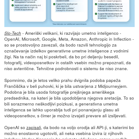
- Ameriški velikani, ki razvijajo umetno inteligenco -
Slo-Tech
OpenAI, Microsoft, Google, Meta, Amazon, Anthropic in Inflection -
so se prostovoljno zavezali, da bodo razvili tehnologijo za
označevanje izdelkov generativne umetne inteligence z vodnimi
žigi. Na ta način naj bi poskrbeli, da bo pri deljenju besedil,
fotografij, videoposnetkov in ostalih vsebin možno prepoznati, da
niso avtentične. Tehnične podrobnosti o sistemu še niso znane.
Spomnimo, da je letos veliko prahu dvignila podoba papeža
Frančiščka v beli puhovki, ki je bila ustvarjena z Midjourneyjem.
Podobna je bila usoda fotografije prejšnjega ameriškega
predsednika, na kateri je bila upodobljena njegova aretacija. To so
bili sorazmerno neškodljivi poizkusi, a generativna umetna
inteligenca se lahko uporablja tudi pri ponarejanju glasu ali
videoposnetkov, s čimer je možno izvajati prevare ali izsiljevati.
OpenAI so
zapisali
, da bodo na voljo orodja ali API-ji, s katerimi bo
možno enostavno ugotoviti, ali neka vsebina izvira iz njihovih
izdelkov. Vodno žigosanje bo privzeto vključeno, razen v redkih