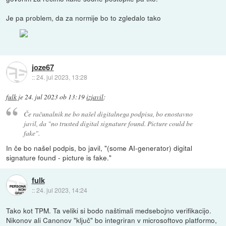
Je pa problem, da za normije bo to zgledalo tako
joze67
::
24. jul 2023, 13:28
fulk
je
24. jul 2023 ob 13:19
izjavil
:
Če računalnik ne bo našel digitalnega podpisa, bo enostavno
javil, da "no trusted digital signature found. Picture could be
fake".
In če bo našel podpis, bo javil, "(some AI-generator) digital
signature found - picture is fake."
fulk
::
24. jul 2023, 14:24
Tako kot TPM. Ta veliki si bodo naštimali medsebojno verifikacijo.
Nikonov ali Canonov "ključ" bo integriran v microsoftovo platformo,