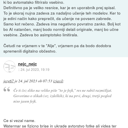
ki bo avtomatsko filtriralo vsebino.
Definitivno pa je veliko resnice, kar je en uporabnik prej spisal.
To je skoraj nujna zadeva za nadaljno učenje teh modelov. Ker to
je edini način kako preprečit, da učenje ne povsem zabrede.
Samo kot rečeno. Zadeva ima negativno povratno zanko. Bolj kot
bo AI natančen, manj bodo normiji delali originale, manj bo učne
vsebine. Zadeva bo asimptotsko limitirala.
Četudi ne vrjamem v te "AIje", vrjamem pa da bodo dodobra
spremenili digitalno občestvo.
nejc_nejc
::
24. jul 2023, 19:19
joze67
je
24. jul 2023 ob 07:53
izjavil
:
Če ti čez sliko na veliko piše "to je fejk," res ne rabiš razmišljat.
Govorimo o slikah (oz. izdelkih), ki na prvi, drugi, tretji pogled
niso jasen fejk.
Ce si vezal name.
Watermar se fizicno brise in ukrade avtorstvo fotke ali videa ter