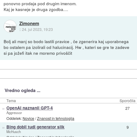
ponovno prodaja pod drugim imenom.
Kaj je kasneje je druga zgodba....
Zimonem
::
24. jul 2023, 19:23
Bolj ali manj so bodo lastili pravice , če zgenerira kaj uporabnega
bo ostalem pa izolirali od halucinacij. Hw , kateri se gre te zadeve
si pa jožefi itak ne moremo privoščit
Vredno ogleda ...
Tema
Sporočila
»
OpenAI naznanil GPT-4
27
Aggressor
Oddelek:
Novice
/
Znanost in tehnologija
»
Bing dobil tudi generator slik
9
McHusch