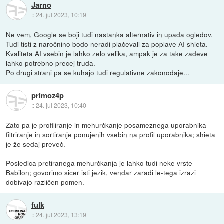
Jarno
::
24. jul 2023, 10:19
Ne vem, Google se boji tudi nastanka alternativ in upada ogledov.
Tudi tisti z naročnino bodo neradi plačevali za poplave AI shieta.
Kvaliteta AI vsebin je lahko zelo velika, ampak je za take zadeve
lahko potrebno precej truda.
Po drugi strani pa se kuhajo tudi regulativne zakonodaje...
primoz4p
::
24. jul 2023, 10:40
Zato pa je profiliranje in mehurčkanje posameznega uporabnika -
filtriranje in sortiranje ponujenih vsebin na profil uporabnika; shieta
je že sedaj preveč.
Posledica pretiranega mehurčkanja je lahko tudi neke vrste
Babilon; govorimo sicer isti jezik, vendar zaradi le-tega izrazi
dobivajo različen pomen.
fulk
::
24. jul 2023, 13:19