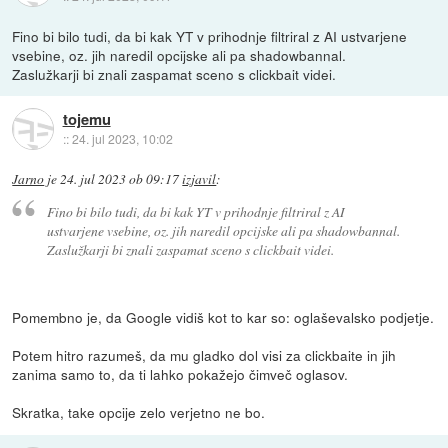
Fino bi bilo tudi, da bi kak YT v prihodnje filtriral z AI ustvarjene
vsebine, oz. jih naredil opcijske ali pa shadowbannal.
Zaslužkarji bi znali zaspamat sceno s clickbait videi.
tojemu
::
24. jul 2023, 10:02
Jarno
je
24. jul 2023 ob 09:17
izjavil
:
Fino bi bilo tudi, da bi kak YT v prihodnje filtriral z AI
ustvarjene vsebine, oz. jih naredil opcijske ali pa shadowbannal.
Zaslužkarji bi znali zaspamat sceno s clickbait videi.
Pomembno je, da Google vidiš kot to kar so: oglaševalsko podjetje.
Potem hitro razumeš, da mu gladko dol visi za clickbaite in jih
zanima samo to, da ti lahko pokažejo čimveč oglasov.
Skratka, take opcije zelo verjetno ne bo.