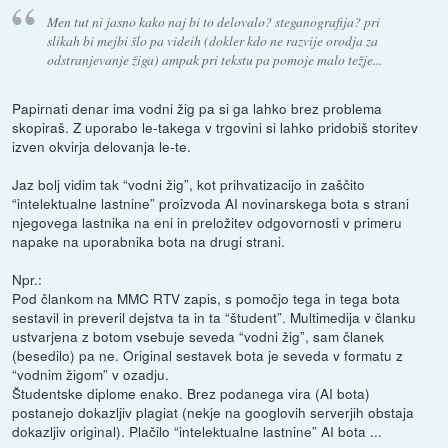
Men tut ni jasno kako naj bi to delovalo? steganografija? pri
slikah bi mejbi šlo pa videih (dokler kdo ne razvije orodja za
odstranjevanje žiga) ampak pri tekstu pa pomoje malo težje...
Papirnati denar ima vodni žig pa si ga lahko brez problema
skopiraš. Z uporabo le-takega v trgovini si lahko pridobiš storitev
izven okvirja delovanja le-te.
Jaz bolj vidim tak “vodni žig”, kot prihvatizacijo in zaščito
“intelektualne lastnine” proizvoda AI novinarskega bota s strani
njegovega lastnika na eni in preložitev odgovornosti v primeru
napake na uporabnika bota na drugi strani.
Npr.:
Pod člankom na MMC RTV zapis, s pomočjo tega in tega bota
sestavil in preveril dejstva ta in ta “študent”. Multimedija v članku
ustvarjena z botom vsebuje seveda “vodni žig”, sam članek
(besedilo) pa ne. Original sestavek bota je seveda v formatu z
“vodnim žigom” v ozadju.
Študentske diplome enako. Brez podanega vira (AI bota)
postanejo dokazljiv plagiat (nekje na googlovih serverjih obstaja
dokazljiv original). Plačilo “intelektualne lastnine” AI bota ...