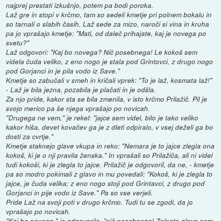
najprej prestati izkušnjo, potem pa bodi poroka.
Laž gre in stopi v krčmo, tam so sedeli kmetje pri polnem bokalu in
so tarnali o slabih časih. Laž sede za mizo, naroči si vina in kruha
pa jo vprašajo kmetje: "Mati, od daleč prihajate, kaj je novega po
svetu?"
Laž odgovori: "Kaj bo novega? Nič posebnega! Le kokoš sem
videla čuda veliko, z eno nogo je stala pod Grintovci, z drugo nogo
pod Gorjanci in je pila vodo iz Save."
Kmetje so zabučali v smeh in kričali vprek: "To je laž, kosmata laž!"
- Laž je bila jezna, pozabila je plačati in je odšla.
Za njo pride, kakor sta se bila zmenila, v isto krčmo Prilažič. Pil je
svojo merico pa še njega vprašajo po novicah.
"Drugega ne vem," je rekel: "jajce sem videl, bilo je tako veliko
kakor hiša, devet kovačev ga je z dleti odpiralo, v vsej deželi ga bo
dosti za cvrtje."
Kmetje staknejo glave vkupa in reko: "Nemara je to jajce zlegla ona
kokoš, ki je o nji pravila ženska." In vprašali so Prilažiča, ali ni videl
tudi kokoši, ki je zlegla to jajce. Prilažič je odgovoril, da ne, - kmetje
pa so modro pokimali z glavo in mu povedali: "Kokoš, ki je zlegla to
jajce, je čuda velika; z eno nogo stoji pod Grintavci, z drugo pod
Gorjanci in pije vodo iz Save." Pa so vse verjeli.
Pride Laž na svoji poti v drugo krčmo. Tudi tu se zgodi, da jo
vprašajo po novicah.
"Kaj bo novega," je odgovorila, "nič posebnega! Zelnato glavo sem