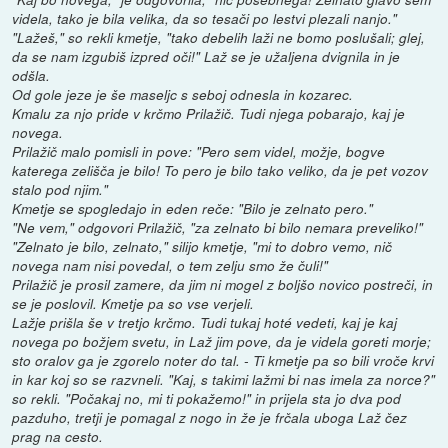
videla, tako je bila velika, da so tesači po lestvi plezali nanjo."
"Lažeš," so rekli kmetje, "tako debelih laži ne bomo poslušali; glej,
da se nam izgubiš izpred oči!" Laž se je užaljena dvignila in je
odšla.
Od gole jeze je še maseljc s seboj odnesla in kozarec.
Kmalu za njo pride v krčmo Prilažič. Tudi njega pobarajo, kaj je
novega.
Prilažič malo pomisli in pove: "Pero sem videl, možje, bogve
katerega zelišča je bilo! To pero je bilo tako veliko, da je pet vozov
stalo pod njim."
Kmetje se spogledajo in eden reče: "Bilo je zelnato pero."
"Ne vem," odgovori Prilažič, "za zelnato bi bilo nemara preveliko!"
"Zelnato je bilo, zelnato," silijo kmetje, "mi to dobro vemo, nič
novega nam nisi povedal, o tem zelju smo že čuli!"
Prilažič je prosil zamere, da jim ni mogel z boljšo novico postreči, in
se je poslovil. Kmetje pa so vse verjeli.
Lažje prišla še v tretjo krčmo. Tudi tukaj hoté vedeti, kaj je kaj
novega po božjem svetu, in Laž jim pove, da je videla goreti morje;
sto oralov ga je zgorelo noter do tal. - Ti kmetje pa so bili vroče krvi
in kar koj so se razvneli. "Kaj, s takimi lažmi bi nas imela za norce?"
so rekli. "Počakaj no, mi ti pokažemo!" in prijela sta jo dva pod
pazduho, tretji je pomagal z nogo in že je frčala uboga Laž čez
prag na cesto.