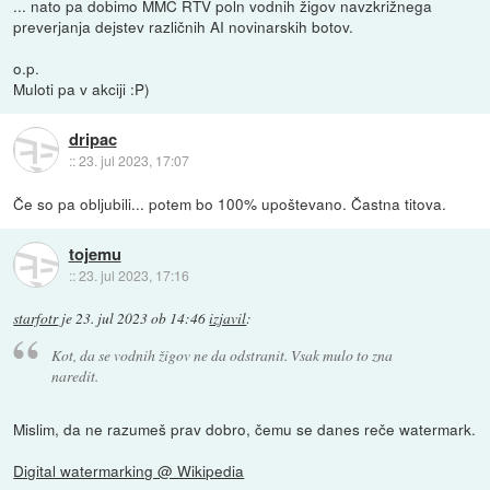
... nato pa dobimo MMC RTV poln vodnih žigov navzkrižnega
preverjanja dejstev različnih AI novinarskih botov.
o.p.
Muloti pa v akciji :P)
dripac
::
23. jul 2023, 17:07
Če so pa obljubili... potem bo 100% upoštevano. Častna titova.
tojemu
::
23. jul 2023, 17:16
starfotr
je
23. jul 2023 ob 14:46
izjavil
:
Kot, da se vodnih žigov ne da odstranit. Vsak mulo to zna
naredit.
Mislim, da ne razumeš prav dobro, čemu se danes reče watermark.
Digital watermarking @ Wikipedia