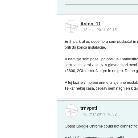
Aston_11
::
18. mar 2011, 09:15
Enih parkrat od decembra sem poskušal in r
priti do konca inštalacije.
V namizje sem prišel, pri poskusu namestitv
sem se kaj igral z Unity. V glavnem pri men
x3600, 2Gb rama. Ne gre in ne gre. Da ne go
V tej fazi je v mojem primeru izjemno nest
še kar nekaj časa, čeprav sem nagnjen k ta
trnvpeti
::
18. mar 2011, 10:32
Oops! Google Chrome could not connect t
A ni 11.04 napovedan za prvi april?