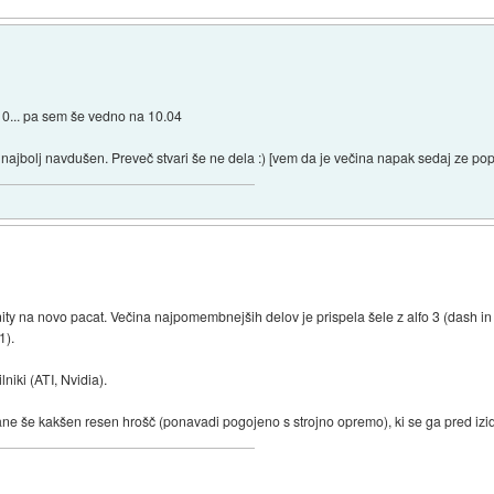
.10... pa sem še vedno na 10.04
ajbolj navdušen. Preveč stvari še ne dela :) [vem da je večina napak sedaj ze pop
unity na novo pacat. Večina najpomembnejših delov je prispela šele z alfo 3 (dash i
1).
iki (ATI, Nvidia).
tane še kakšen resen hrošč (ponavadi pogojeno s strojno opremo), ki se ga pred izi