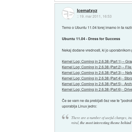
Icematxyz
::
19. mar 2011, 16:53
Temo o Ubuntu 11.04 torej imamo in ta različ
Ubuntu 11.04 - Dress for Success
Nekaj dodane vrednosti, ki jo uporabnikom
Kernel Log: Coming in 2.6.38 (Part 1) – Gra
Kernel Log: Coming in 2.6.38 (Part 2) – Fil
Kernel Log: Coming in 2.6.38 (Part 3) – Netw
Kernel Log: Coming in 2.6.38 (Part 4) - Sto
Kernel Log: Coming in 2.6.38 (Part 5) - Archi
Kernel Log: Coming in 2.6.38 (Part 6) - Driv
Če se vam ne da prebijati čez vse te "podrob
uporablja Linux jedro:
There are a number of useful changes, inc
mind,
the most interesting theme behind 