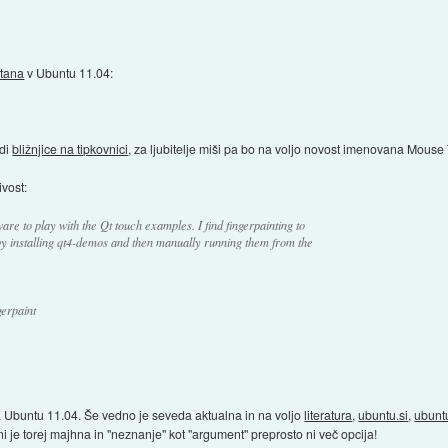
tana
v Ubuntu 11.04:
udi
bližnjice na tipkovnici
, za ljubitelje miši pa bo na voljo novost imenovana Mouse 
ivost:
e to play with the Qt touch examples. I find fingerpainting to
by installing qt4-demos and then manually running them from the
gerpaint
aša Ubuntu 11.04. Še vedno je seveda aktualna in na voljo
literatura
,
ubuntu.si
,
ubunt
 je torej majhna in "neznanje" kot "argument" preprosto ni več opcija!