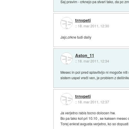
Saj pravim - crknejo pa stvari tako, da pc 
trnvpeti
::
18. mar 2011, 12:30
Jajc,crkne tudi daily
Aston_11
::
18. mar 2011, 12:34
Mesec in pol pred splavitvijo ni mogoče niti 
sistem uspel vreči ven, je problem z delilni
trnvpeti
::
18. mar 2011, 12:37
Ja verjetno rabis tocno dolocen hw.
Bo pa tako kot pri 10.10 , se kaksen mesec d
Torej enkrat avgusta verjetno, ko so dopust