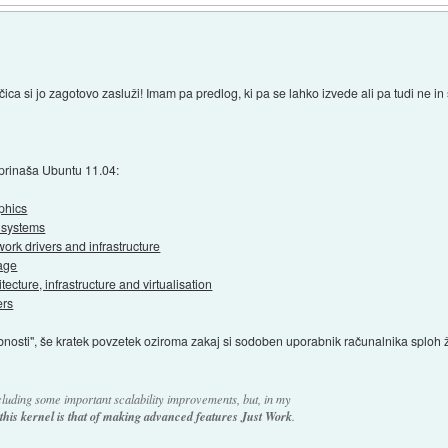
ica si jo zagotovo zasluži! Imam pa predlog, ki pa se lahko izvede ali pa tudi ne 
 prinaša Ubuntu 11.04:
phics
e systems
ork drivers and infrastructure
rage
tecture, infrastructure and virtualisation
ers
nosti", še kratek povzetek oziroma zakaj si sodoben uporabnik računalnika sploh žel
luding some important scalability improvements, but, in my
this kernel is that of making advanced features Just Work
.