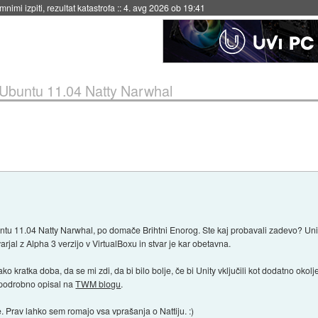
nimi izpiti, rezultat katastrofa
::
4. avg 2026 ob 19:41
Ubuntu 11.04 Natty Narwhal
ntu 11.04 Natty Narwhal, po domače Brihtni Enorog. Ste kaj probavali zadevo? Uni
rjal z Alpha 3 verzijo v VirtualBoxu in stvar je kar obetavna.
ko kratka doba, da se mi zdi, da bi bilo bolje, če bi Unity vključili kot dodatno okolje
j podrobno opisal na
TWM blogu
.
e. Prav lahko sem romajo vsa vprašanja o Nattiju. :)