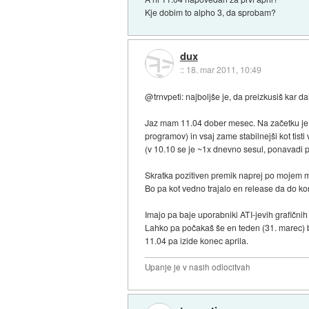
Kje dobim to alpho 3, da sprobam?
dux
::
18. mar 2011, 10:49
@trnvpeti: najboljše je, da preizkusiš kar dai
Jaz mam 11.04 dober mesec. Na začetku je bi
programov) in vsaj zame stabilnejši kot tisti 
(v 10.10 se je ~1x dnevno sesul, ponavadi 
Skratka pozitiven premik naprej po mojem 
Bo pa kot vedno trajalo en release da do ko
Imajo pa baje uporabniki ATI-jevih grafičnih 
Lahko pa počakaš še en teden (31. marec) 
11.04 pa izide konec aprila.
Upanje je v nasih odlocitvah