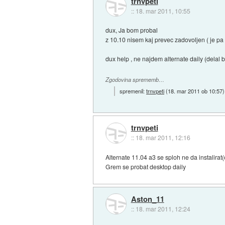
trnvpeti
::
18. mar 2011, 10:55
dux, Ja bom probal
z 10.10 nisem kaj prevec zadovoljen ( je pa 
dux help , ne najdem alternate daily (delal 
Zgodovina sprememb…
spremenil:
trnvpeti
(
18. mar 2011 ob 10:57
)
trnvpeti
::
18. mar 2011, 12:16
Alternate 11.04 a3 se sploh ne da instalirat(
Grem se probat desktop daily
Aston_11
::
18. mar 2011, 12:24