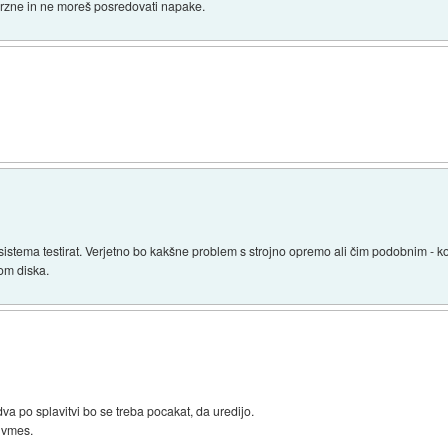
zmrzne in ne moreš posredovati napake.
sistema testirat. Verjetno bo kakšne problem s strojno opremo ali čim podobnim - koli
kom diska.
va po splavitvi bo se treba pocakat, da uredijo.
i vmes.