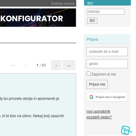
Išči:
Zadnje novice
Prijava
««
«
1
/ 20
»
»»
Zapomni si me
ty bo privzeto okolje in sprememb je
nov uporabnik
, ki bi bilo na izbiro. Nekaj bolj opaznih
pozabili geslo?