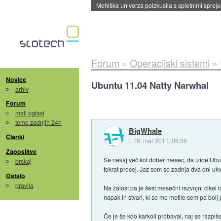
Mehiška univerza poizkusila s spletnimi sprejem
Forum
»
Operacijski sistemi
»
Novice
Ubuntu 11.04 Natty Narwhal
arhiv
Forum
mali oglasi
teme zadnjih 24h
BigWhale
Članki
::
18. mar 2011, 08:56
Zaposlitve
Se nekaj več kot dober mesec, da izide Ubu
brskaj
tokrat precej. Jaz sem se zadnja dva dni ukva
Ostalo
pravila
Na žalost pa je šest mesečni razvojni cikel ta
napak in stvari, ki so me motile sem pa bol
Če je še kdo karkoli probaval, naj se razpiš