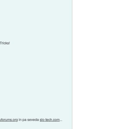
Tricks!
uforums.org
in pa seveda
slo-tech.com
...