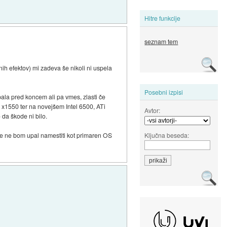
Hitre funkcije
seznam tem
ih efektov) mi zadeva še nikoli ni uspela
Posebni izpisi
ala pred koncem ali pa vmes, zlasti če
I x1550 ter na novejšem Intel 6500, ATi
Avtor:
 da škode ni bilo.
Ključna beseda:
 je ne bom upal namestiti kot primaren OS