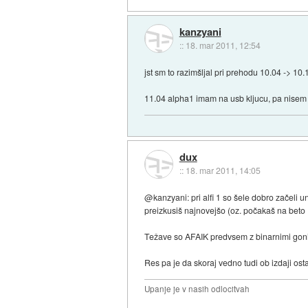
kanzyani
::
18. mar 2011, 12:54
jst sm to razimšljal pri prehodu 10.04 -> 10
11.04 alpha1 imam na usb kljucu, pa nisem n
dux
::
18. mar 2011, 14:05
@kanzyani: pri alfi 1 so šele dobro začeli 
preizkusiš najnovejšo (oz. počakaš na beto 
Težave so AFAIK predvsem z binarnimi goniln
Res pa je da skoraj vedno tudi ob izdaji os
Upanje je v nasih odlocitvah