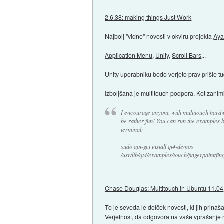
2.6.38: making things Just Work
Najbolj "vidne" novosti v okviru projekta
Aya
Application Menu
,
Unity
,
Scroll Bars
...
Unity uporabniku bodo verjeto prav prišle t
Izboljšana je multitouch podpora. Kot zanim
I encourage anyone with multitouch hardwar
be rather fun! You can run the examples 
terminal:
sudo apt-get install qt4-demos
/usr/lib/qt4/examples/touch/fingerpaint/fin
Chase Douglas: Multitouch in Ubuntu 11.04
To je seveda le delček novosti, ki jih prin
Verjetnost, da odgovora na vaše vprašanje ni