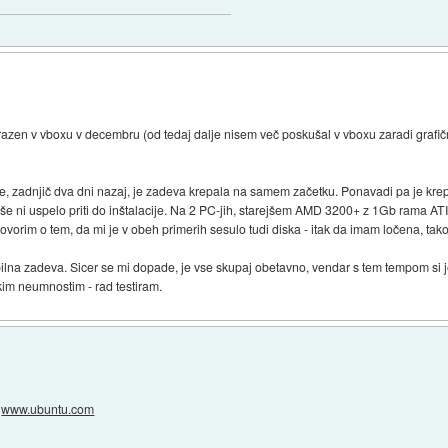
azen v vboxu v decembru (od tedaj dalje nisem več poskušal v vboxu zaradi grafičn
e, zadnjič dva dni nazaj, je zadeva krepala na samem začetku. Ponavadi pa je krep
i še ni uspelo priti do inštalacije. Na 2 PC-jih, starejšem AMD 3200+ z 1Gb rama AT
vorim o tem, da mi je v obeh primerih sesulo tudi diska - itak da imam ločena, tako
abilna zadeva. Sicer se mi dopade, je vse skupaj obetavno, vendar s tem tempom si
kim neumnostim - rad testiram.
o
www.ubuntu.com