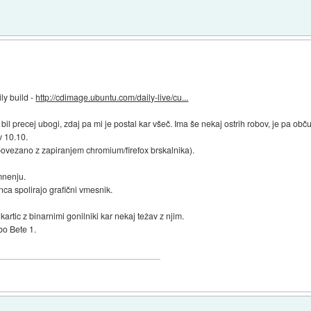
ly build -
http://cdimage.ubuntu.com/daily-live/cu...
l precej ubogi, zdaj pa mi je postal kar všeč. Ima še nekaj ostrih robov, je pa obč
v 10.10.
povezano z zapiranjem chromium/firefox brskalnika).
mnenju.
nca spolirajo grafični vmesnik.
kartic z binarnimi gonilniki kar nekaj težav z njim.
bo Bete 1.