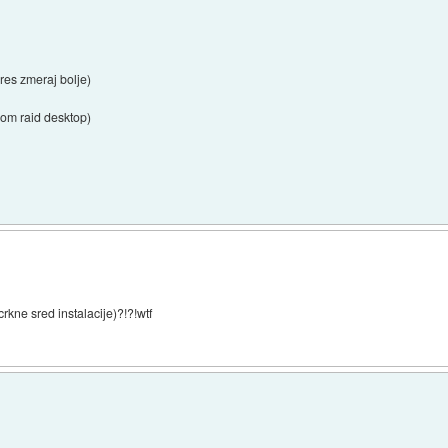
res zmeraj bolje)
bom raid desktop)
crkne sred instalacije)?!?!wtf