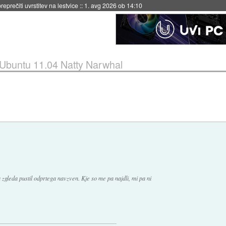
eprečiti uvrstitev na lestvice
::
1. avg 2026 ob 14:10
Ubuntu 11.04 Natty Narwhal
zgleda pustil odprtega navzven. Kje so me pa najdli, mi pa ni