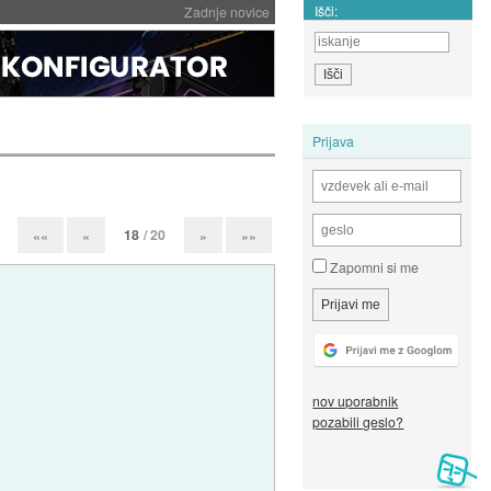
Išči:
Zadnje novice
Prijava
18
/ 20
««
«
»
»»
Zapomni si me
nov uporabnik
pozabili geslo?