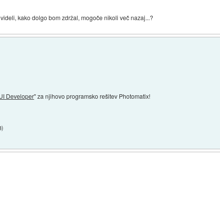
ideli, kako dolgo bom zdržal, mogoče nikoli več nazaj...?
UI Developer
" za njihovo programsko rešitev Photomatix!
3
)