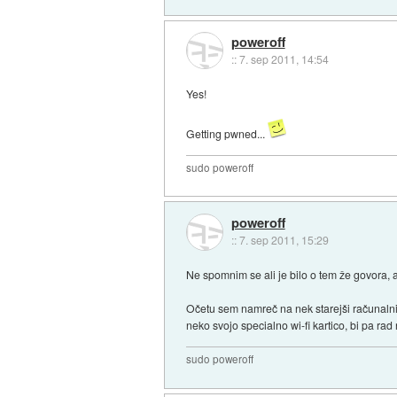
poweroff
::
7. sep 2011, 14:54
Yes!
Getting pwned...
sudo poweroff
poweroff
::
7. sep 2011, 15:29
Ne spomnim se ali je bilo o tem že govora,
Očetu sem namreč na nek starejši računalni
neko svojo specialno wi-fi kartico, bi pa rad
sudo poweroff