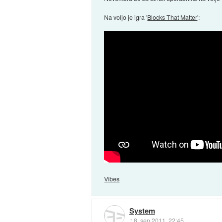
Na voljo je igra '
Blocks That Matter
':
Vibes
System
::
8. sep 2011, 22:45