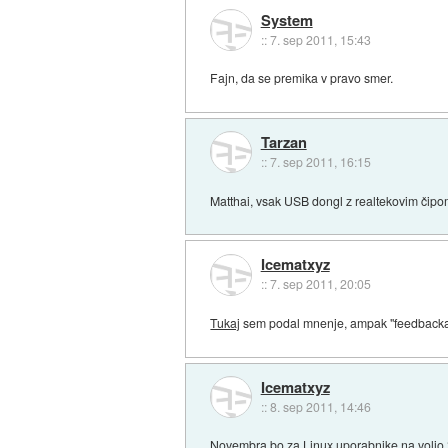
System
::
7. sep 2011, 15:43
Fajn, da se premika v pravo smer.
Tarzan
::
7. sep 2011, 16:15
Matthai, vsak USB dongl z realtekovim čipom 
Icematxyz
::
7. sep 2011, 20:05
Tukaj
sem podal mnenje, ampak "feedback
Icematxyz
::
8. sep 2011, 14:46
Novembra bo za Linux uporabnike na voljo 