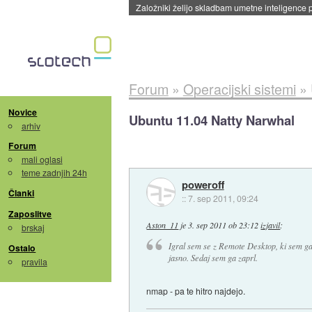
Založniki želijo skladbam umetne inteligence pr
Forum
»
Operacijski sistemi
»
Novice
Ubuntu 11.04 Natty Narwhal
arhiv
Forum
mali oglasi
teme zadnjih 24h
poweroff
Članki
::
7. sep 2011, 09:24
Zaposlitve
Aston_11
je
3. sep 2011 ob 23:12
izjavil
:
brskaj
Igral sem se z Remote Desktop, ki sem ga 
Ostalo
jasno. Sedaj sem ga zaprl.
pravila
nmap - pa te hitro najdejo.