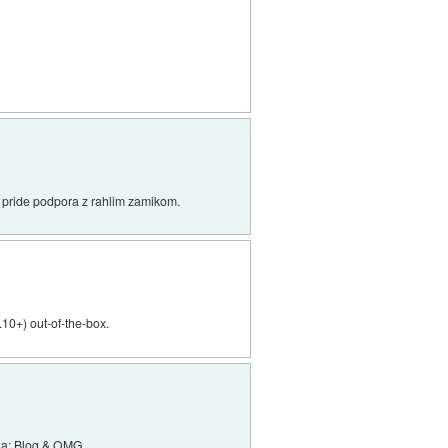
ih pride podpora z rahlim zamikom.
.10+) out-of-the-box.
na:
Blog
&
OMG