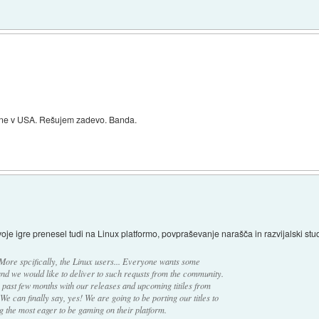
ne v USA. Rešujem zadevo. Banda.
oje igre prenesel tudi na Linux platformo, povpraševanje narašča in razvijalski stud
More spcifically, the Linux users... Everyone wants some
and we would like to deliver to such requsts from the community.
e past few months with our releases and upcoming titiles from
We can finally say, yes! We are going to be porting our titles to
the most eager to be gaming on their platform.