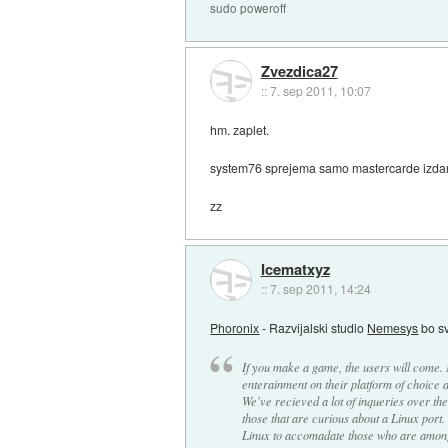
sudo poweroff
Zvezdica27
::
7. sep 2011, 10:07
hm. zaplet.
system76 sprejema samo mastercarde izda
zz
Icematxyz
::
7. sep 2011, 14:24
Phoronix
- Razvijalski studio
Nemesys
bo sv
If you make a game, the users will come. 
enterainment on their platform of choice 
We've recieved a lot of inqueries over th
those that are curious about a Linux port. 
Linux to accomadate those who are among 