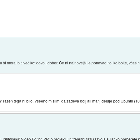
bi moral biti več kot dovolj dober. Če ni najnovejši je ponavadi toliko bolje, včas
a" razen
tega
ni bilo. Vseeno mislim, da zadeva bolj ali manj deluje pod Ubuntu (10
‘
Lightworks
’ Video Editor. Več o projektu in trenutni fazi razvoja si lahko preberete 