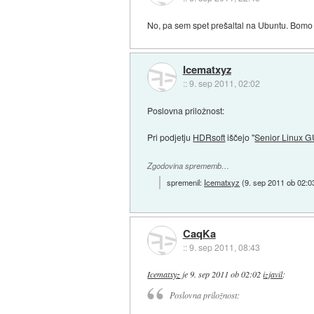
No, pa sem spet prešaltal na Ubuntu. Bomo v
Icematxyz
::
9. sep 2011, 02:02
Poslovna priložnost:
Pri podjetju
HDRsoft
iščejo "
Senior Linux G
Zgodovina sprememb…
spremenil:
Icematxyz
(
9. sep 2011 ob 02:0
CaqKa
::
9. sep 2011, 08:43
Icematxyz
je
9. sep 2011 ob 02:02
izjavil
:
Poslovna priložnost: