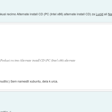
oskusi recimo Alternate install CD (PC (Intel x86) alternate install CD) za
Lucid
ali
Na
. Poskusi recimo Alternate install CD (PC (Intel x86) alternate
 mudilo:) Sem namestil xubuntu, dela k urca.
ešijo. ;)