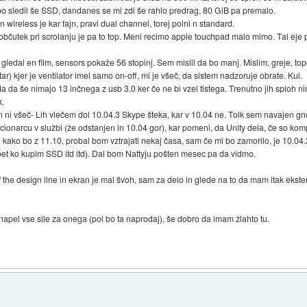
bo sledil še SSD, dandanes se mi zdi še rahlo predrag, 80 GiB pa premalo.
wireless je kar fajn, pravi dual channel, torej polni n standard.
 občutek pri scrolanju je pa to top. Meni recimo apple touchpad malo mimo. Tal eje 
gledal en film, sensors pokaže 56 stopinj. Sem mislil da bo manj. Mislim, greje, tope
tar) kjer je ventilator imel samo on-off, mi je všeč, da sistem nadzoruje obrate. Kul.
oda da še nimajo 13 inčnega z usb 3.0 ker če ne bi vzel tistega. Trenutno jih sploh 
k.
in ni všeč- Lih vlečem dol 10.04.3 Skype šteka, kar v 10.04 ne. Tolk sem navajen g
tacionarcu v službi (že odstanjen in 10.04 gor), kar pomeni, da Unity dela, če so 
l kako bo z 11.10, probal bom vztrajati nekaj časa, sam če mi bo zamorilo, je 10.
spet ko kupim SSD itd itd). Dal bom Nattyju pošten mesec pa da vidmo.
p of the design line in ekran je mal švoh, sam za delo in glede na to da mam itak ekste
apel vse sile za onega (pol bo ta naprodaj), še dobro da imam žlahto tu.