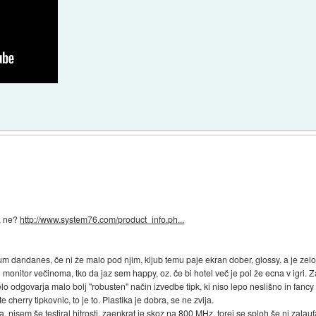
, ne?
http://www.system76.com/product_info.ph...
mum dandanes, če ni že malo pod njim, kljub temu paje ekran dober, glossy, a je ze
 monitor večinoma, tko da jaz sem happy, oz. če bi hotel več je pol že ecna v igri.
elo odgovarja malo bolj "robusten" način izvedbe tipk, ki niso lepo neslišno in fancy 
cherry tipkovnic, to je to. Plastika je dobra, se ne zvija.
a. nisem še testiral hitrosti, zaenkrat je skoz na 800 MHz, torej se sploh še ni zalau