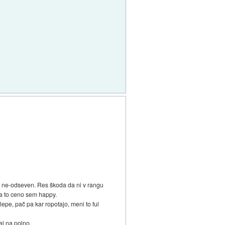
lo ne-odseven. Res škoda da ni v rangu
 Za to ceno sem happy.
lepe, pač pa kar ropotajo, meni to ful
fal na polno.