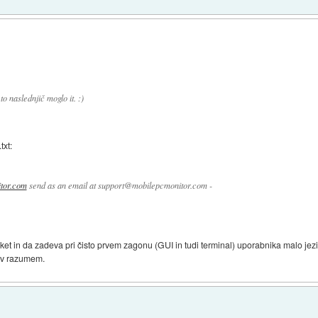
o naslednjič moglo it. :)
txt:
itor.com
send as an email at support@mobilepcmonitor.com -
aket in da zadeva pri čisto prvem zagonu (GUI in tudi terminal) uporabnika malo jez
rav razumem.