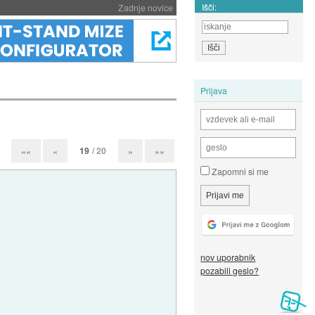
Išči:
Zadnje novice
Prijava
19
/ 20
««
«
»
»»
Zapomni si me
nov uporabnik
pozabili geslo?