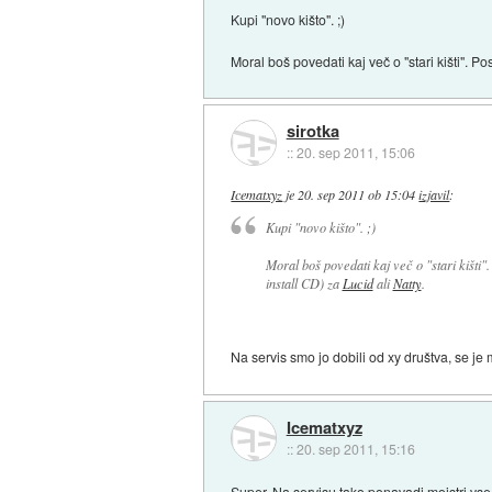
Kupi "novo kišto". ;)
Moral boš povedati kaj več o "stari kišti". P
sirotka
::
20. sep 2011, 15:06
Icematxyz
je
20. sep 2011 ob 15:04
izjavil
:
Kupi "novo kišto". ;)
Moral boš povedati kaj več o "stari kišti"
install CD) za
Lucid
ali
Natty
.
Na servis smo jo dobili od xy društva, se je
Icematxyz
::
20. sep 2011, 15:16
Super. Na servisu tako ponavadi mojstri vse r