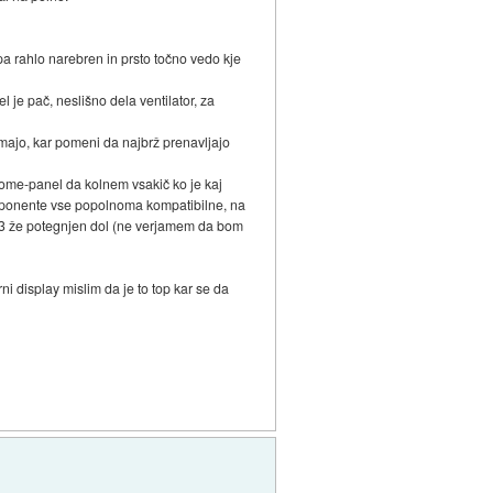
pa rahlo narebren in prsto točno vedo kje
l je pač, neslišno dela ventilator, za
nimajo, kar pomeni da najbrž prenavljajo
nome-panel da kolnem vsakič ko je kaj
komponente vse popolnoma kompatibilne, na
04.3 že potegnjen dol (ne verjamem da bom
rni display mislim da je to top kar se da