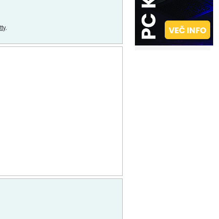
tty
.