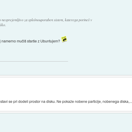
no nesprejemljivo za splošnouporaben sistem, katerega porineš v
eško.
edaj namerno mučiš starše z Ubuntujem?
stavi se pri dodeli prostor na disku. Ne pokaže nobene particije, nobenega diska,... K