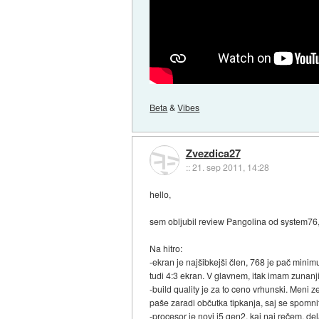
Beta
&
Vibes
Zvezdica27
::
21. sep 2011, 14:28
hello,
sem obljubil review Pangolina od system76
Na hitro:
-ekran je najšibkejši člen, 768 je pač mini
tudi 4:3 ekran. V glavnem, itak imam zunanji
-build quality je za to ceno vrhunski. Meni z
paše zaradi občutka tipkanja, saj se spomnite 
-procesor je novi i5 gen2, kaj naj rečem, del