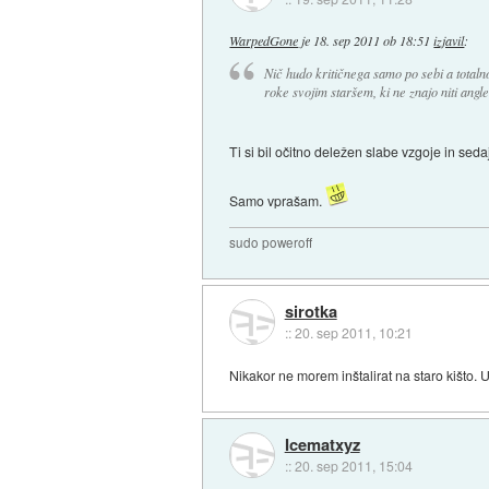
WarpedGone
je
18. sep 2011 ob 18:51
izjavil
:
Nič hudo kritičnega samo po sebi a total
roke svojim staršem, ki ne znajo niti angl
Ti si bil očitno deležen slabe vzgoje in s
Samo vprašam.
sudo poweroff
sirotka
::
20. sep 2011, 10:21
Nikakor ne morem inštalirat na staro kišto. U
Icematxyz
::
20. sep 2011, 15:04