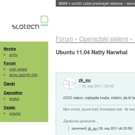
BMW v vozilih začel predvajati reklame
::
dane
Forum
»
Operacijski sistemi
»
Novice
Ubuntu 11.04 Natty Narwhal
arhiv
Forum
mali oglasi
teme zadnjih 24h
zk_eu
Članki
::
18. sep 2011, 20:43
Zaposlitve
OOO zakon, najlepša hvala, mislim, da bi to 
brskaj
Ostalo
Non omne, quod licet, honestum est - Ni vse,
pravila
Zgodovina sprememb…
spremenil:
zk_eu
(
18. sep 2011 ob 20:50
)