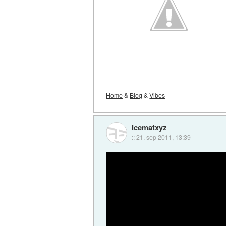
Home
&
Blog
&
Vibes
Icematxyz
::
21. sep 2011, 13:39