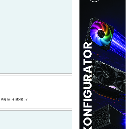
aj mi je storiti:)?