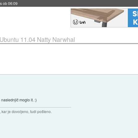
s ob 06:09
Ubuntu 11.04 Natty Narwhal
naslednjič moglo it. :)
 kar je dovoljeno, tudi pošteno.