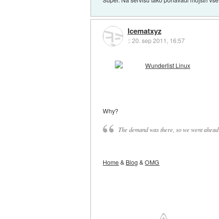
Icematxyz
::
20. sep 2011, 16:57
Why?
The demand was there, so we went ahead an
Home
&
Blog
&
OMG