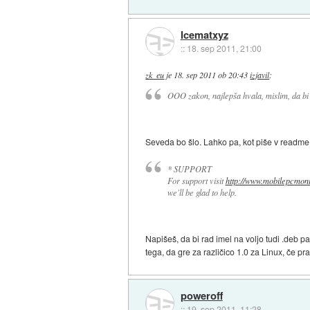
Icematxyz
::
18. sep 2011, 21:00
zk_eu
je
18. sep 2011 ob 20:43
izjavil
:
OOO zakon, najlepša hvala, mislim, da bi t
Seveda bo šlo. Lahko pa, kot piše v readme.
* SUPPORT
For support visit
http://www.mobilepcmon
we'll be glad to help.
Napišeš, da bi rad imel na voljo tudi .deb p
tega, da gre za različico 1.0 za Linux, če p
poweroff
::
19. sep 2011, 11:28