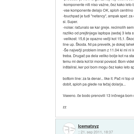
-komponente niti niso važne, čez kako leto 
-vse komponente delajo OK, sploh centrino n 
-touchpad je tudi "nefancy", ampak spet: za
si. Super.
-noise: računalo se kar greje. recimolih sem 
razliko od prejšnjega laptopa (sedaj 3 leta s
-velikost: 15,6 je opazno večji kot 15,1. Šk
line up. Škoda. NI pa prevelik, je dokaj lahe
-Še največji problem imam z 11.04 ki mi ni 
treba. Drugač pa dela veliko bolje kot na s
temu mi dela kot bi moral povsod. Bom vide
inštaliral, ker pol bom mogu čez kako leto 
bottom line: za ta denar... like it. Pač ni to
dobit, sploh pa glede na tečaj dolarja...
Vseeno. če bodo prenovili 13 inčnega bom n
zz
Icematxyz
::
21. sep 2011, 18:37