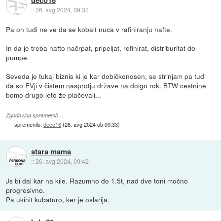
::
26. avg 2024, 09:32
Pa on tudi ne ve da se kobalt nuca v rafiniranju nafte.
In da je treba nafto načrpat, pripeljat, refinirat, distriburitat do
pumpe.
Seveda je tukaj biznis ki je kar dobičkonosen, se strinjam pa tudi
da so EVji v čistem nasprotju države na dolgo rok. BTW cestnine
bomo drugo leto že plačevali...
Zgodovina sprememb…
spremenilo:
deco16
(
26. avg 2024 ob 09:33
)
stara mama
::
26. avg 2024, 09:42
Js bi dal kar na kile. Razumno do 1.5t, nad dve toni močno
progresivno.
Pa ukinit kubaturo, ker je oslarija.