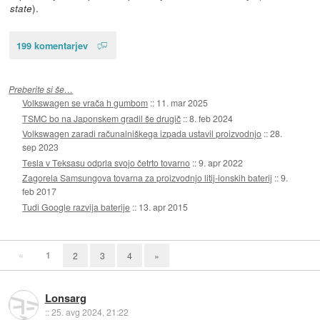
).
state
199 komentarjev
Preberite si še…
Volkswagen se vrača h gumbom
::
11. mar 2025
TSMC bo na Japonskem gradil še drugič
::
8. feb 2024
Volkswagen zaradi računalniškega izpada ustavil proizvodnjo
::
28.
sep 2023
Tesla v Teksasu odprla svojo četrto tovarno
::
9. apr 2022
Zagorela Samsungova tovarna za proizvodnjo litij-ionskih baterij
::
9.
feb 2017
Tudi Google razvija baterije
::
13. apr 2015
«
1
2
3
4
»
Lonsarg
::
25. avg 2024, 21:22