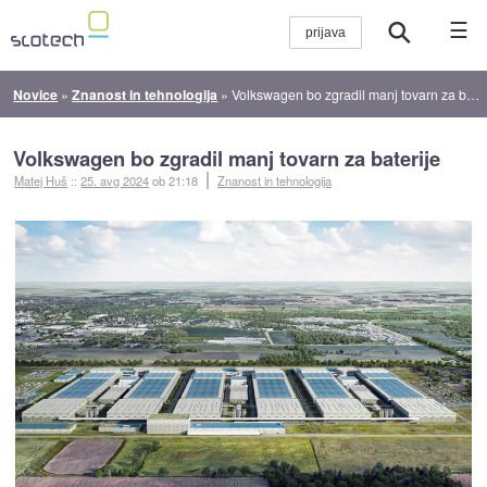
☰
Novice
»
Znanost in tehnologija
»
Volkswagen bo zgradil manj tovarn za baterije
Volkswagen bo zgradil manj tovarn za baterije
Matej Huš
::
25. avg 2024
ob 21:18
Znanost in tehnologija