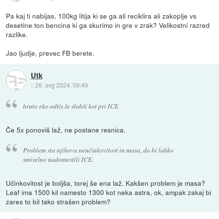
Pa kaj ti nabijas, 100kg litija ki se ga ali reciklira ali zakoplje vs
desetine ton bencina ki ga skurimo in gre v zrak? Velikostni razred
razlike.
Jao ljudje, prevec FB berete.
Utk
::
26. avg 2024, 09:49
bruto eko odtis še slabši kot pri ICE
Če 5x ponoviš laž, ne postane resnica.
Problem sta njihova neučinkovitost in masa, da bi lahko
smiselno nadomestili ICE.
Učinkovitost je boljša, torej še ena laž. Kakšen problem je masa?
Leaf ima 1500 kil namesto 1300 kot neka astra, ok, ampak zakaj bi
zares to bil tako strašen problem?