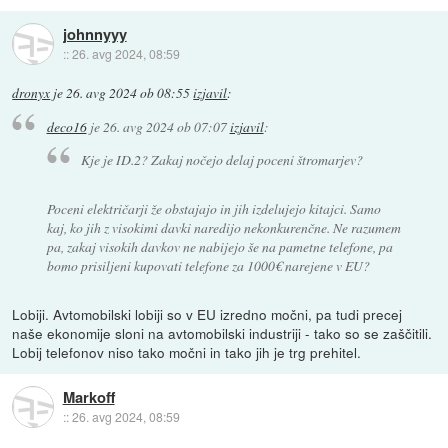
johnnyyy
::
26. avg 2024, 08:59
dronyx
je
26. avg 2024 ob 08:55
izjavil
:
deco16
je
26. avg 2024 ob 07:07
izjavil
:
Kje je ID.2? Zakaj nočejo delaj poceni štromarjev?
Poceni električarji že obstajajo in jih izdelujejo kitajci. Samo
kaj, ko jih z visokimi davki naredijo nekonkurenčne. Ne razumem
pa, zakaj visokih davkov ne nabijejo še na pametne telefone, pa
bomo prisiljeni kupovati telefone za 1000€ narejene v EU?
Lobiji. Avtomobilski lobiji so v EU izredno močni, pa tudi precej
naše ekonomije sloni na avtomobilski industriji - tako so se zaščitili.
Lobij telefonov niso tako močni in tako jih je trg prehitel.
Markoff
::
26. avg 2024, 08:59