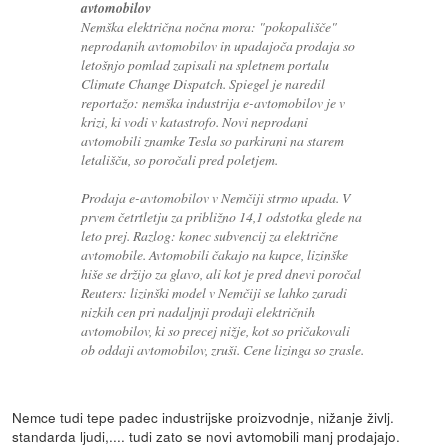
avtomobilov
Nemška električna nočna mora: "pokopališče"
neprodanih avtomobilov in upadajoča prodaja so
letošnjo pomlad zapisali na spletnem portalu
Climate Change Dispatch. Spiegel je naredil
reportažo: nemška industrija e-avtomobilov je v
krizi, ki vodi v katastrofo. Novi neprodani
avtomobili znamke Tesla so parkirani na starem
letališču, so poročali pred poletjem.
Prodaja e-avtomobilov v Nemčiji strmo upada. V
prvem četrtletju za približno 14,1 odstotka glede na
leto prej. Razlog: konec subvencij za električne
avtomobile. Avtomobili čakajo na kupce, lizinške
hiše se držijo za glavo, ali kot je pred dnevi poročal
Reuters: lizinški model v Nemčiji se lahko zaradi
nizkih cen pri nadaljnji prodaji električnih
avtomobilov, ki so precej nižje, kot so pričakovali
ob oddaji avtomobilov, zruši. Cene lizinga so zrasle.
Nemce tudi tepe padec industrijske proizvodnje, nižanje življ.
standarda ljudi,.... tudi zato se novi avtomobili manj prodajajo.