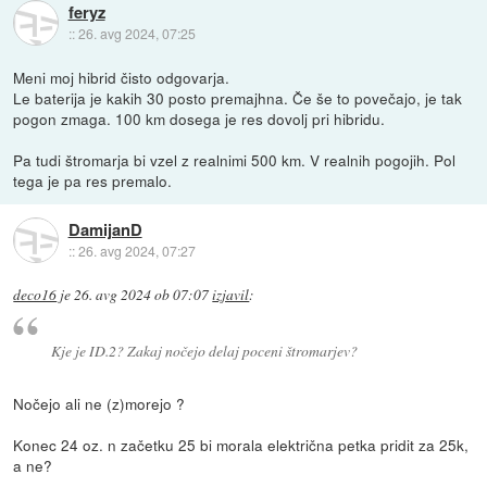
feryz
::
26. avg 2024, 07:25
Meni moj hibrid čisto odgovarja.
Le baterija je kakih 30 posto premajhna. Če še to povečajo, je tak
pogon zmaga. 100 km dosega je res dovolj pri hibridu.
Pa tudi štromarja bi vzel z realnimi 500 km. V realnih pogojih. Pol
tega je pa res premalo.
DamijanD
::
26. avg 2024, 07:27
deco16
je
26. avg 2024 ob 07:07
izjavil
:
Kje je ID.2? Zakaj nočejo delaj poceni štromarjev?
Nočejo ali ne (z)morejo ?
Konec 24 oz. n začetku 25 bi morala električna petka pridit za 25k,
a ne?