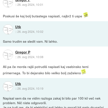
::
26. avg 2024, 10:01
Poskusi še kaj bolj butastega napisati, najbrž ti uspe
Utk
::
26. avg 2024, 10:02
Samo trudim se sledit vam. Ni lahko.
Gregor P
::
26. avg 2024, 10:08
Ali pa če morda rajši potrudiš napisati kaj vsebinsko temi
primernega. To bi dejansko bilo veliko bolj zaželeno
Utk
::
26. avg 2024, 10:19
Napisal sem da ne vidim razloga zakaj bi bilo par 100 kil več nek
problem. Nič niste odgovorili.
Je pa tudi res, da bi električni avti lahko in morali bit malo drugačni,