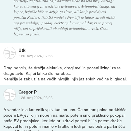
četrtletju za približno 14,1 odstotka glede na leto prej. Razlog:
konec subvencij za električne avtomobile. Avtomobili čakajo na
kupce, lizinške hiše se držijo za glavo, ali kot je pred dnevi
poročal Reuters: lizinški model v Nemčiji se lahko zaradi nizkih
cen pri nadaljnji prodaji električnih avtomobilov, ki so precej
nižje, kot so pričakovali ob oddaji avtomobilov, zruši. Cene
lizinga so zrasle.
Utk
::
26. avg 2024, 07:56
Drag bencin, še dražja elektrika, dragi avti in poceni lizingi za te
drage avte. Kaj bi lahko šlo narobe...
Nemčija je zabluzila na večih nivojih, njih jaz sploh več ne bi gledal.
Gregor P
::
26. avg 2024, 08:08
A vendar ima kar velik vpliv tudi na nas. Če so tam polna parkirišča
poceni EV-jev, ki jih noben na mara, potem smo praktično pokopali
naše EV prodajalce, ker kdo pri zdravi pameti bi jih potem dražje
kupoval tu; in potem imamo v kratkem tudi pri nas polna parkirišča