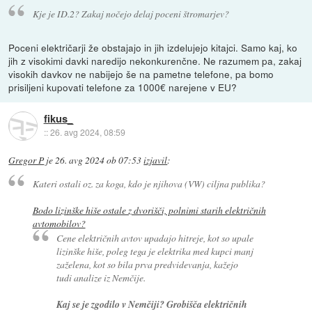
Kje je ID.2? Zakaj nočejo delaj poceni štromarjev?
Poceni električarji že obstajajo in jih izdelujejo kitajci. Samo kaj, ko
jih z visokimi davki naredijo nekonkurenčne. Ne razumem pa, zakaj
visokih davkov ne nabijejo še na pametne telefone, pa bomo
prisiljeni kupovati telefone za 1000€ narejene v EU?
fikus_
::
26. avg 2024, 08:59
Gregor P
je
26. avg 2024 ob 07:53
izjavil
:
Kateri ostali oz. za koga, kdo je njihova (VW) ciljna publika?
Bodo lizinške hiše ostale z dvorišči, polnimi starih električnih
avtomobilov?
Cene električnih avtov upadajo hitreje, kot so upale
lizinške hiše, poleg tega je elektrika med kupci manj
zaželena, kot so bila prva predvidevanja, kažejo
tudi analize iz Nemčije.
Kaj se je zgodilo v Nemčiji? Grobišča električnih