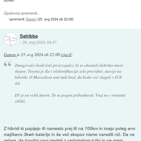
Zgodovina sprememb…
spremenil:
Ganon
(
25. avg 2024 ob 22:09
)
Sahibba
::
26. avg 2024, 06:47
Ganon
je
25. avg 2024 ob 22:08
izjavil
:
Zmagovalci bodi tisti proizvajalci, ki so ohranili dobršno mero
skepse, Toyota je šla v elektrofikacijo zelo previdno, stavijo na
hibride. O Mercedesu sem tudi bral, da bodo več vlagali v ICE
itd.
EV je en velik šmorn. To ni pogon prihodnosti. Vsaj ne v trenutni
obliki.
Z hibridi ki popijejo 4l namesto prej 6l na 100km in imajo poleg eno
majčkeno 3kwh baterijo in še več skopov nismo naredili nič. Da ne
rečem, da toyotini novi modeli z variomatom tulijo in ne grejo