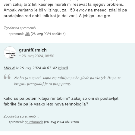
vem zakaj bi 2 leti kasneje morali mi reševat ta njegov problem...
Ampak verjetno je bil v lizingu, za 150 evrov na mesec, zdaj bi pa
prodajalec rad dobil tolk kot je dal zanj. A jebiga...ne gre.
Zgodovina sprememb…
spremenil:
Utk
(
26. avg 2024 ob 08:14
)
gruntfürmich
::
26. avg 2024, 08:50
Miki N
je
26. avg 2024 ob 07:42
izjavil
:
Ne bo za v smeti, samo rentabilna ne bo glede na vložek. Pa ne se
kregat.. prezgodaj je za ping pong.
kako so pa potem kitajci rentabilni? zakaj so oni šli postavljat
fabrike če pa je vsako leto nova tehnologija?
Zgodovina sprememb…
spremenil:
gruntfürmich
(
26. avg 2024 ob 08:50
)