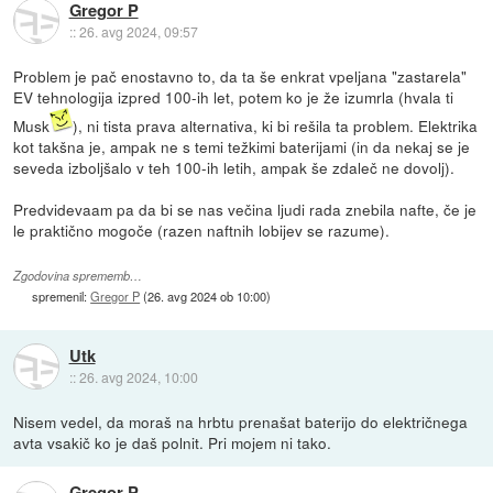
Gregor P
::
26. avg 2024, 09:57
Problem je pač enostavno to, da ta še enkrat vpeljana "zastarela"
EV tehnologija izpred 100-ih let, potem ko je že izumrla (hvala ti
Musk
), ni tista prava alternativa, ki bi rešila ta problem. Elektrika
kot takšna je, ampak ne s temi težkimi baterijami (in da nekaj se je
seveda izboljšalo v teh 100-ih letih, ampak še zdaleč ne dovolj).
Predvidevaam pa da bi se nas večina ljudi rada znebila nafte, če je
le praktično mogoče (razen naftnih lobijev se razume).
Zgodovina sprememb…
spremenil:
Gregor P
(
26. avg 2024 ob 10:00
)
Utk
::
26. avg 2024, 10:00
Nisem vedel, da moraš na hrbtu prenašat baterijo do električnega
avta vsakič ko je daš polnit. Pri mojem ni tako.
Gregor P