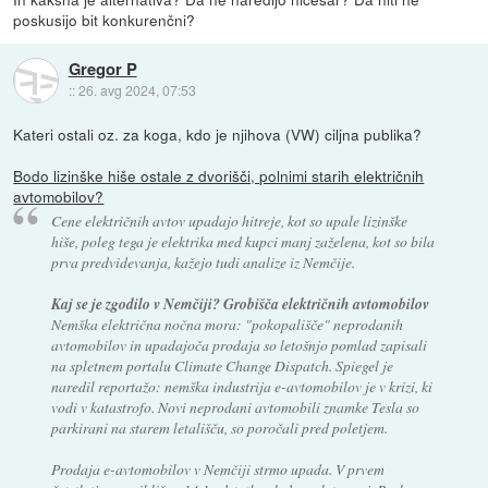
poskusijo bit konkurenčni?
Gregor P
::
26. avg 2024, 07:53
Kateri ostali oz. za koga, kdo je njihova (VW) ciljna publika?
Bodo lizinške hiše ostale z dvorišči, polnimi starih električnih
avtomobilov?
Cene električnih avtov upadajo hitreje, kot so upale lizinške
hiše, poleg tega je elektrika med kupci manj zaželena, kot so bila
prva predvidevanja, kažejo tudi analize iz Nemčije.
Kaj se je zgodilo v Nemčiji? Grobišča električnih avtomobilov
Nemška električna nočna mora: "pokopališče" neprodanih
avtomobilov in upadajoča prodaja so letošnjo pomlad zapisali
na spletnem portalu Climate Change Dispatch. Spiegel je
naredil reportažo: nemška industrija e-avtomobilov je v krizi, ki
vodi v katastrofo. Novi neprodani avtomobili znamke Tesla so
parkirani na starem letališču, so poročali pred poletjem.
Prodaja e-avtomobilov v Nemčiji strmo upada. V prvem