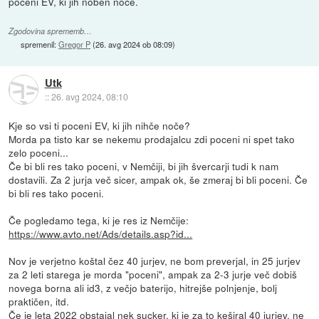
poceni EV, ki jih noben noče.
Zgodovina sprememb…
spremenil:
Gregor P
(
26. avg 2024 ob 08:09
)
Utk
::
26. avg 2024, 08:10
Kje so vsi ti poceni EV, ki jih nihče noče?
Morda pa tisto kar se nekemu prodajalcu zdi poceni ni spet tako
zelo poceni...
Če bi bli res tako poceni, v Nemčiji, bi jih švercarji tudi k nam
dostavili. Za 2 jurja več sicer, ampak ok, še zmeraj bi bli poceni. Če
bi bli res tako poceni.
Če pogledamo tega, ki je res iz Nemčije:
https://www.avto.net/Ads/details.asp?id...
Nov je verjetno koštal čez 40 jurjev, ne bom preverjal, in 25 jurjev
za 2 leti starega je morda "poceni", ampak za 2-3 jurje več dobiš
novega borna ali id3, z večjo baterijo, hitrejše polnjenje, bolj
praktičen, itd.
Če je leta 2022 obstajal nek sucker, ki je za to keširal 40 jurjev, ne