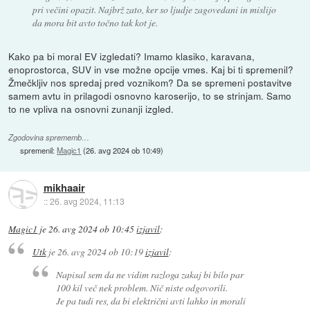
pri večini opazit. Najbrž zato, ker so ljudje zagovedani in mislijo
da mora bit avto točno tak kot je.
Kako pa bi moral EV izgledati? Imamo klasiko, karavana,
enoprostorca, SUV in vse možne opcije vmes. Kaj bi ti spremenil?
Žmečkljiv nos spredaj pred voznikom? Da se spremeni postavitve
samem avtu in prilagodi osnovno karoserijo, to se strinjam. Samo
to ne vpliva na osnovni zunanji izgled.
Zgodovina sprememb…
spremenil:
Magic1
(
26. avg 2024 ob 10:49
)
mikhaair
::
26. avg 2024, 11:13
Magic1
je
26. avg 2024 ob 10:45
izjavil
:
Utk
je
26. avg 2024 ob 10:19
izjavil
:
Napisal sem da ne vidim razloga zakaj bi bilo par
100 kil več nek problem. Nič niste odgovorili.
Je pa tudi res, da bi električni avti lahko in morali