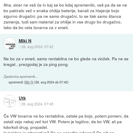
Aha, sicer ne veš če in kaj se bo kdaj spremenilo, veš pa da se ne
bo pakiralo več v enaka ohišja baterije, kanali za hlajenje bojo
sigurno drugačni, pa ne samo drugačni, to se itak samo štanca
zamenja, tudi sam material za ohišje in vse drugo bo drugačno,
tako da bo cela tovarna za v smeti.
Miki N
::
26. avg 2024, 07:42
Ne bo za v smeti, samo rentabilna ne bo glede na vložek. Pa ne se
kregat.. prezgodaj je za ping pong.
Zgodovina sprememb…
spremenil:
Miki N
(
26. avg 2024 ob 07:42
)
Utk
::
26. avg 2024, 07:45
Če VW tovarna ne bo rentabilna, ostale pa bojo, potem pomeni, da
ostali vejo nekaj več kot VW. Potem je logično, da bo VW, ali pa
kdorkoli drug, propadel.
In kakšna je alternativa? Da ne naredijo ničesar? Da niti ne