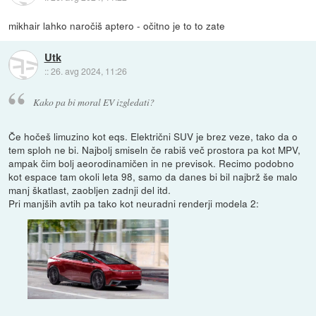
mikhair lahko naročiš aptero - očitno je to to zate
Utk
::
26. avg 2024, 11:26
Kako pa bi moral EV izgledati?
Če hočeš limuzino kot eqs. Električni SUV je brez veze, tako da o
tem sploh ne bi. Najbolj smiseln če rabiš več prostora pa kot MPV,
ampak čim bolj aeorodinamičen in ne previsok. Recimo podobno
kot espace tam okoli leta 98, samo da danes bi bil najbrž še malo
manj škatlast, zaobljen zadnji del itd.
Pri manjših avtih pa tako kot neuradni renderji modela 2: