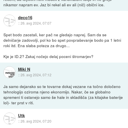
nikamor napram ev. Jaz bi rekel ali ev ali (nič) obični ice.
deco16
::
26. avg 2024, 07:07
Spet bodo zaostali, ker pač ne gledajo naprej. Sam da se
delničarje zadovolji, pol ko bo spet povpraševanje bodo pa 1 letni
roki itd. Ena slaba poteza za drugo...
Kje je ID.2? Zakaj nočejo delaj poceni štromarjev?
Miki N
::
26. avg 2024, 07:12
Ja samo dejansko so te tovarne dokaj vezane na točno določeno
tehnologijo oziroma njeno ekonomijo. Nakar, če se globalno
spremeni ti ostanejo samo še hale in skladišča (za kitajske baterije
lol)- ter prst v riti.
Utk
::
26. avg 2024, 07:20