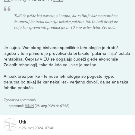
Tudi če pride kaj novega, ni nujno, da so linije kar neuporabne,
še zmeraj bo treba baterije nekako pakirat, itd. In tudi drugi ne
bojo kar spremenili produkcije za 10 mio avtov letno čez noč.
Je nujno. Vse okrog bistvene specifične tehnologije je drobiž -
izguba v tem primeru je prevelika da bi takale "pakirna linija" ostala
rentabilna. Čeprav v EU se dogajajo čudeži glede ekonomije
Zelenih tehnologij, tako da kdo ve - vse je možno.
Ampak brez panike - te nove tehnologije so pogosto hype,
trenutna bo tukaj še kar nekaj let - verjetno dovolj, da se ena taka
fabrika poplača.
Zgodovina sprememb…
spremenil:
Miki N
(
26. avg 2024 ob 07:35
)
Utk
::
26. avg 2024, 07:40