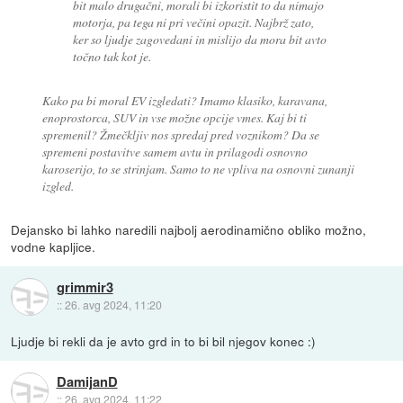
bit malo drugačni, morali bi izkoristit to da nimajo
motorja, pa tega ni pri večini opazit. Najbrž zato,
ker so ljudje zagovedani in mislijo da mora bit avto
točno tak kot je.
Kako pa bi moral EV izgledati? Imamo klasiko, karavana,
enoprostorca, SUV in vse možne opcije vmes. Kaj bi ti
spremenil? Žmečkljiv nos spredaj pred voznikom? Da se
spremeni postavitve samem avtu in prilagodi osnovno
karoserijo, to se strinjam. Samo to ne vpliva na osnovni zunanji
izgled.
Dejansko bi lahko naredili najbolj aerodinamično obliko možno,
vodne kapljice.
grimmir3
::
26. avg 2024, 11:20
Ljudje bi rekli da je avto grd in to bi bil njegov konec :)
DamijanD
::
26. avg 2024, 11:22