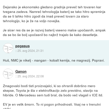
Dejansko je ekonomsko gledano gradnja preveč teh tovaren kar
tvegana zadeva. Namreč tehnologija baterij se tako hitro spreminja
da se ti lahko hitro zgodi da imaš preveč tovarn za staro
tehnologijo, ko je že na voljo novejša.
Je sicer res da se je razvoj baterij vseeno malce upočasnih, ampak
da se bo še bolj upočasnil bo najbrž trajalo še kako desetletje.
pegasus
::
25. avg 2024, 21:31
Huš, NMC je nikelj -
- kobalt kemija, ne magnezij. Popravi.
mangan
Ganon
::
25. avg 2024, 22:08
Zmagovalci bodi tisti proizvajalci, ki so ohranili dobršno mero
skepse, Toyota je šla v elektrofikacijo zelo previdno, stavijo na
hibride. O Mercedesu sem tudi bral, da bodo več vlagali v ICE itd.
EV je en velik šmorn. To ni pogon prihodnosti. Vsaj ne v trenutni
obliki.