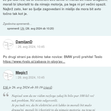
morali bi izkoristit to da nimajo motorja, pa tega ni pri večini opazit.
Najbrž zato, ker so ljudje zagovedani in mislijo da mora bit avto
točno tak kot je.
Zgodovina sprememb…
spremenil:
Utk
(
26. avg 2024 ob 10:20
)
DamijanD
::
26. avg 2024, 10:45
Po drugi strani pa dobimo take novice: BMW prvič prehitel Teslo
https://www.rtvslo.si/zabava-in-slog/av...
Magic1
::
26. avg 2024, 10:45
Utk
je
26. avg 2024 ob 10:19
izjavil
:
Napisal sem da ne vidim razloga zakaj bi bilo par 100 kil več
nek problem. Nič niste odgovorili.
Je pa tudi res, da bi električni avti lahko in morali bit malo
drugačni, morali bi izkoristit to da nimajo motorja, pa tega ni