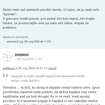
Samo malo več steklenih površin morda, ni nujno, da je vsak avto
"športen".
V glavnem, kratki previsi, prvi sedež čim bolj naprej, čim krajša
hauba, za prostornejše avte pa malo več višine, ampak ne
pretirano.
Zgodovina sprememb…
spremenil:
Utk
(
26. avg 2024 ob 11:27
)
pegasus
::
26. avg 2024, 11:27
mikhaair
je
26. avg 2024 ob 11:13
izjavil
:
Dejansko bi lahko naredili najbolj aerodinamično obliko
možno, vodne kapljice.
Tehnično ... to drži, ko okrog te kapljice nimaš nobene ovire. (plus
površinska napetost vode poskrbi, da dežne kapljice niso zares
kapljičaste, pač pa bolj okrogle) Ko si na cesti, imaš spodaj
površino, ki ti spremeni pogoje in kapljica ni več najboljša možna
oblika. Optimalna rešitev je rahlo drugačna, guglaj "morelli shape".