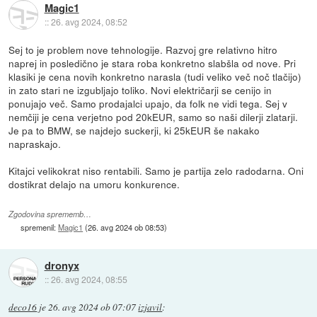
Magic1
::
26. avg 2024, 08:52
Sej to je problem nove tehnologije. Razvoj gre relativno hitro
naprej in posledično je stara roba konkretno slabšla od nove. Pri
klasiki je cena novih konkretno narasla (tudi veliko več noč tlačijo)
in zato stari ne izgubljajo toliko. Novi električarji se cenijo in
ponujajo več. Samo prodajalci upajo, da folk ne vidi tega. Sej v
nemčiji je cena verjetno pod 20kEUR, samo so naši dilerji zlatarji.
Je pa to BMW, se najdejo suckerji, ki 25kEUR še nakako
napraskajo.
Kitajci velikokrat niso rentabili. Samo je partija zelo radodarna. Oni
dostikrat delajo na umoru konkurence.
Zgodovina sprememb…
spremenil:
Magic1
(
26. avg 2024 ob 08:53
)
dronyx
::
26. avg 2024, 08:55
deco16
je
26. avg 2024 ob 07:07
izjavil
: