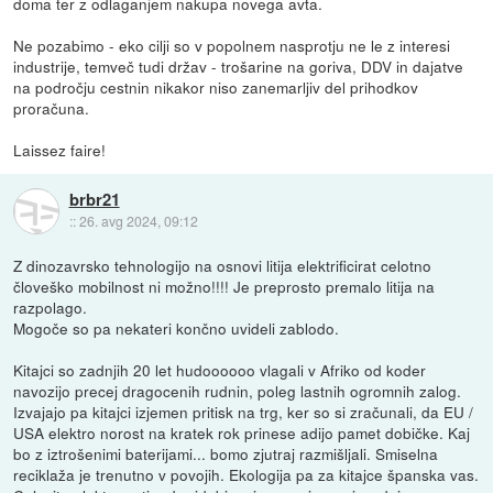
doma ter z odlaganjem nakupa novega avta.
Ne pozabimo - eko cilji so v popolnem nasprotju ne le z interesi
industrije, temveč tudi držav - trošarine na goriva, DDV in dajatve
na področju cestnin nikakor niso zanemarljiv del prihodkov
proračuna.
Laissez faire!
brbr21
::
26. avg 2024, 09:12
Z dinozavrsko tehnologijo na osnovi litija elektrificirat celotno
človeško mobilnost ni možno!!!! Je preprosto premalo litija na
razpolago.
Mogoče so pa nekateri končno uvideli zablodo.
Kitajci so zadnjih 20 let hudoooooo vlagali v Afriko od koder
navozijo precej dragocenih rudnin, poleg lastnih ogromnih zalog.
Izvajajo pa kitajci izjemen pritisk na trg, ker so si zračunali, da EU /
USA elektro norost na kratek rok prinese adijo pamet dobičke. Kaj
bo z iztrošenimi baterijami... bomo zjutraj razmišljali. Smiselna
reciklaža je trenutno v povojih. Ekologija pa za kitajce španska vas.