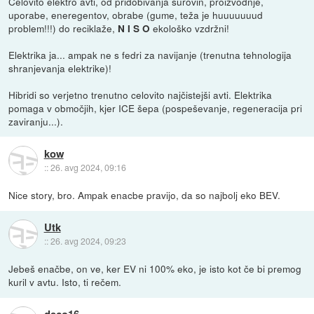
Celovito elektro avti, od pridobivanja surovin, proizvodnje,
uporabe, eneregentov, obrabe (gume, teža je huuuuuuud
problem!!!) do reciklaže,
ekološko vzdržni!
N I S O
Elektrika ja... ampak ne s fedri za navijanje (trenutna tehnologija
shranjevanja elektrike)!
Hibridi so verjetno trenutno celovito najčistejši avti. Elektrika
pomaga v območjih, kjer ICE šepa (pospeševanje, regeneracija pri
zaviranju...).
kow
::
26. avg 2024, 09:16
Nice story, bro. Ampak enacbe pravijo, da so najbolj eko BEV.
Utk
::
26. avg 2024, 09:23
Jebeš enačbe, on ve, ker EV ni 100% eko, je isto kot če bi premog
kuril v avtu. Isto, ti rečem.
deco16