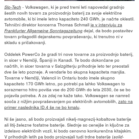
- Volkswagen, ki je pred tremi leti napovedal gradnjo
Slo-Tech
šestih novih tovarn za proizvodnjo baterij za svoje električne
avtomobile, ki bi imele letno kapaciteto 240 GWh, je načrte oklestil.
Tehnični direktor koncerna Thomas Schmall
je v intervjuju za
dejal, da bodo postavitev
Frankfurter Allgemeine Sonntagszeitung
tovarn prilagodili dejanskemu povpraševanju, ki trenutno ni v
skladu s pričakovanji.
Oddelek PowerCo že gradi tri nove tovarne za proizvodnjo baterij,
in sicer v Nemčiji, Španiji in Kanadi. Te bodo dokončane po
načrtih, in sicer tovarna v Salzgitterju prihodnje leto ter preostali
dve še leto pozneje. A vendarle bo skupna kapaciteta manjša.
Tovarne v Nemčiji, Valencii in Ontariu bodo imele skupno
kapaciteto 170 GWh letno, po potrebi pa lahko Volkswagen to
sorazmerno hitro poviša vse do 200 GWh do leta 2030, če se bo
pojavila potreba. A za zdaj ne kaže tako. Volkswagen se namreč
sooča z nižjim povpraševanjem po električnih avtomobilih,
zato na
primer naslednika ID.4 še ne bo kmalu
.
Ni še jasno, ali bodo proizvajali nikelj-magnezij-kobaltove baterije
ali litij-železne fosfatne baterije. Slednje so cenejše in ključne za
izdelavo električnih vozil, ki bodo cenovno konkurenčna kitajskim.
V prihodnjih letih pa bodo proizvajali tudi trdne baterije (
solid-