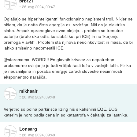
brbr21
::
26. avg 2024, 09:47
Oglašajo se hiperinteligentni funkcionalno nepismeni troli. Nikjer ne
pišem, da je nafta čista energija oz. vzdržna. Niti da je elektrika
slaba. Ampak opranoglave ovce blejejo... problem so trenutne
baterije (bruto eko odtis še slabši kot pri ICE) in ne 'kurjenje
premoga v avtih'. Problem sta njihova neučinkovitost in masa, da bi
lahko smiselno nadomestili ICE.
@staramama: WORD!!! En glavnih krivcev za nepotrebno
prekomerno svinjanje je tudi vrtiljak rasti teže v zadnjih letih. Fizika
je neusmiljena in poraba energije zaradi človeške nečimrnosti
eksponentno narašča.
mikhaair
::
26. avg 2024, 09:48
Verjetno so polna parkirišča lizing hiš s kakšnimi EQE, EQS,
katerim je noro padla cena in so katastrofa v čakanju za lastnika.
Lonsarg
::
26. avg 2024, 09:49