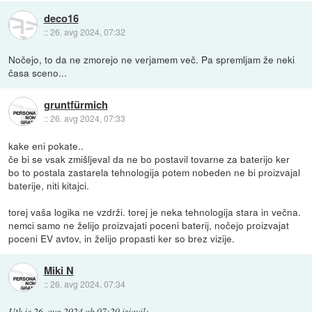
deco16
::
26. avg 2024, 07:32
Nočejo, to da ne zmorejo ne verjamem več. Pa spremljam že neki
časa sceno...
gruntfürmich
::
26. avg 2024, 07:33
kake eni pokate..
če bi se vsak zmišljeval da ne bo postavil tovarne za baterijo ker
bo to postala zastarela tehnologija potem nobeden ne bi proizvajal
baterije, niti kitajci.
torej vaša logika ne vzdrži. torej je neka tehnologija stara in večna.
nemci samo ne želijo proizvajati poceni baterij, nočejo proizvajat
poceni EV avtov, in želijo propasti ker so brez vizije.
Miki N
::
26. avg 2024, 07:34
Utk
je
26. avg 2024 ob 07:20
izjavil
: