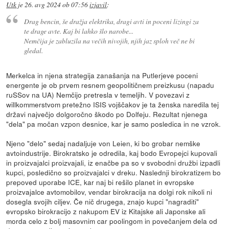
Utk
je
26. avg 2024 ob 07:56
izjavil
:
Drag bencin, še dražja elektrika, dragi avti in poceni lizingi za
te drage avte. Kaj bi lahko šlo narobe...
Nemčija je zabluzila na večih nivojih, njih jaz sploh več ne bi
gledal.
Merkelca in njena strategija zanašanja na Putlerjeve poceni
energente je ob prvem resnem geopolitičnem preizkusu (napadu
ruSSov na UA) Nemčijo pretresla v temeljih. V povezavi z
willkommerstvom pretežno ISIS vojščakov je ta ženska naredila tej
državi največjo dolgoročno škodo po Dolfeju. Rezultat njenega
"dela" pa močan vzpon desnice, kar je samo posledica in ne vzrok.
Njeno "delo" sedaj nadaljuje von Leien, ki bo grobar nemške
avtoindustrije. Birokratsko je odredila, kaj bodo Evropejci kupovali
in proizvajalci proizvajali, iz enačbe pa so v svobodni družbi izpadli
kupci, posledično so proizvajalci v dreku. Naslednji birokratizem bo
prepoved uporabe ICE, kar naj bi rešilo planet in evropske
proizvajalce avtomobilov, vendar birokracija na dolgi rok nikoli ni
dosegla svojih ciljev. Če nič drugega, znajo kupci "nagraditi"
evropsko birokracijo z nakupom EV iz Kitajske ali Japonske ali
morda celo z bolj masovnim car poolingom in povečanjem dela od