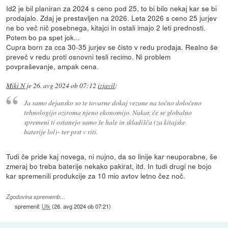
Id2 je bil planiran za 2024 s ceno pod 25, to bi bilo nekaj kar se bi
prodajalo. Zdaj je prestavljen na 2026. Leta 2026 s ceno 25 jurjev
ne bo več nič posebnega, kitajci in ostali imajo 2 leti prednosti.
Potem bo pa spet jok...
Cupra born za cca 30-35 jurjev se čisto v redu prodaja. Realno še
preveč v redu proti osnovni tesli recimo. Ni problem
povpraševanje, ampak cena.
Miki N
je
26. avg 2024 ob 07:12
izjavil
:
Ja samo dejansko so te tovarne dokaj vezane na točno določeno
tehnologijo oziroma njeno ekonomijo. Nakar, če se globalno
spremeni ti ostanejo samo še hale in skladišča (za kitajske
baterije lol)- ter prst v riti.
Tudi če pride kaj novega, ni nujno, da so linije kar neuporabne, še
zmeraj bo treba baterije nekako pakirat, itd. In tudi drugi ne bojo
kar spremenili produkcije za 10 mio avtov letno čez noč.
Zgodovina sprememb…
spremenil:
Utk
(
26. avg 2024 ob 07:21
)