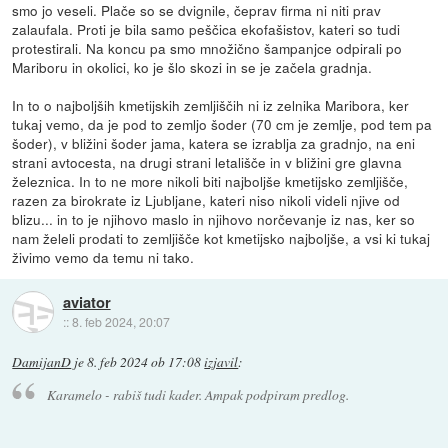
smo jo veseli. Plače so se dvignile, čeprav firma ni niti prav
zalaufala. Proti je bila samo peščica ekofašistov, kateri so tudi
protestirali. Na koncu pa smo množično šampanjce odpirali po
Mariboru in okolici, ko je šlo skozi in se je začela gradnja.
In to o najboljših kmetijskih zemljiščih ni iz zelnika Maribora, ker
tukaj vemo, da je pod to zemljo šoder (70 cm je zemlje, pod tem pa
šoder), v bližini šoder jama, katera se izrablja za gradnjo, na eni
strani avtocesta, na drugi strani letališče in v bližini gre glavna
železnica. In to ne more nikoli biti najboljše kmetijsko zemljišče,
razen za birokrate iz Ljubljane, kateri niso nikoli videli njive od
blizu... in to je njihovo maslo in njihovo norčevanje iz nas, ker so
nam želeli prodati to zemljišče kot kmetijsko najboljše, a vsi ki tukaj
živimo vemo da temu ni tako.
aviator
::
8. feb 2024, 20:07
DamijanD
je
8. feb 2024 ob 17:08
izjavil
:
Karamelo - rabiš tudi kader. Ampak podpiram predlog.