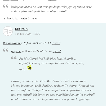
kolk je umazano ne vem, vem pa da potrebujejo ogromno čiste
vode. A niso lani imeli kar problem s sušo?
lahko jo iz morja črpajo
MrStein
::
9. feb 2024, 12:09
PersonaRuda
je
8. feb 2024 ob 18:13
izjavil
:
pegasus
je
8. feb 2024 ob 17:18
izjavil
:
Pri Mariboru? Veš kolk bi se lokalci uprli ...
najboljša kmetijska zemlja, to seva, čipi za cepiva,
ipd ...
Prosim, ne tako grdo. Vsi v Mariboru in okolici smo bili za
Magno in smo jo veseli. Plače so se dvignile, čeprav firma ni niti
prav zalaufala. Proti je bila samo peščica ekofašistov, kateri so
tudi protestirali. Na koncu pa smo množično šampanjce odpirali
po Mariboru in okolici, ko je šlo skozi in se je začela gradnja.