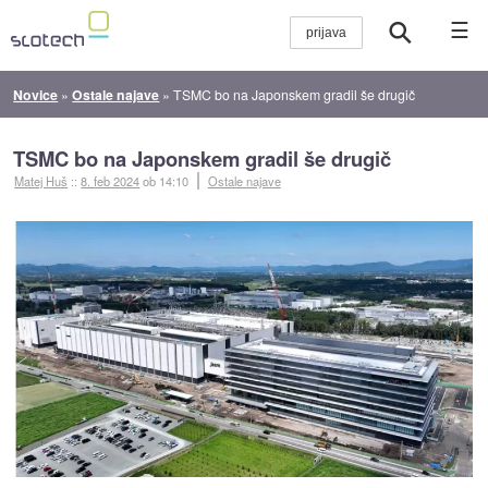
☰
Novice
»
Ostale najave
»
TSMC bo na Japonskem gradil še drugič
TSMC bo na Japonskem gradil še drugič
Matej Huš
::
8. feb 2024
ob 14:10
Ostale najave