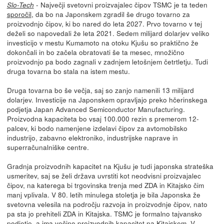
- Največji svetovni proizvajalec čipov TSMC je ta teden
Slo-Tech
sporočil
, da bo na Japonskem zgradil še drugo tovarno za
proizvodnjo čipov, ki bo nared do leta 2027. Prvo tovarno v tej
deželi so napovedali že leta 2021. Sedem milijard dolarjev veliko
investicijo v mestu Kumamoto na otoku Kjušu so praktično že
dokončali in bo začela obratovati še ta mesec, množično
proizvodnjo pa bodo zagnali v zadnjem letošnjem četrtletju. Tudi
druga tovarna bo stala na istem mestu.
Druga tovarna bo še večja, saj so zanjo namenili 13 milijard
dolarjev. Investicije na Japonskem opravljajo preko hčerinskega
podjetja Japan Advanced Semiconductor Manufacturing.
Proizvodna kapaciteta bo vsaj 100.000 rezin s premerom 12-
palcev, ki bodo namenjene izdelavi čipov za avtomobilsko
industrijo, zabavno elektroniko, industrijske naprave in
superračunalniške centre.
Gradnja proizvodnih kapacitet na Kjušu je tudi japonska strateška
usmeritev, saj se želi država uvrstiti kot neodvisni proizvajalec
čipov, na katerega bi trgovinska trenja med ZDA in Kitajsko čim
manj vplivala. V 80. letih minulega stoletja je bila Japonska že
svetovna velesila na področju razvoja in proizvodnje čipov, nato
pa sta jo prehiteli ZDA in Kitajska. TSMC je formalno tajvansko
podjetje, a ima večino proizvodnih kapacitet na Kitajskem. V