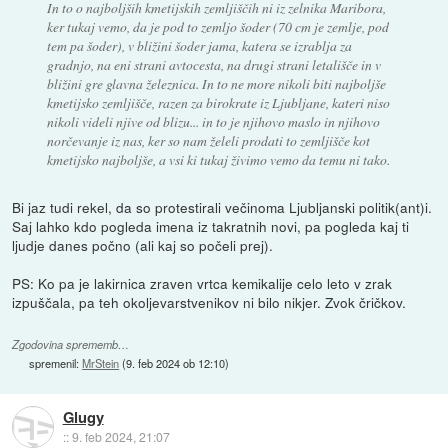
In to o najboljših kmetijskih zemljiščih ni iz zelnika Maribora,
ker tukaj vemo, da je pod to zemljo šoder (70 cm je zemlje, pod
tem pa šoder), v bližini šoder jama, katera se izrablja za
gradnjo, na eni strani avtocesta, na drugi strani letališče in v
bližini gre glavna železnica. In to ne more nikoli biti najboljše
kmetijsko zemljišče, razen za birokrate iz Ljubljane, kateri niso
nikoli videli njive od blizu... in to je njihovo maslo in njihovo
norčevanje iz nas, ker so nam želeli prodati to zemljišče kot
kmetijsko najboljše, a vsi ki tukaj živimo vemo da temu ni tako.
Bi jaz tudi rekel, da so protestirali večinoma Ljubljanski politik(ant)i.
Saj lahko kdo pogleda imena iz takratnih novi, pa pogleda kaj ti
ljudje danes počno (ali kaj so počeli prej).
PS: Ko pa je lakirnica zraven vrtca kemikalije celo leto v zrak
izpuščala, pa teh okoljevarstvenikov ni bilo nikjer. Zvok čričkov.
Zgodovina sprememb…
spremenil:
MrStein
(
9. feb 2024 ob 12:10
)
Glugy
::
9. feb 2024, 21:07