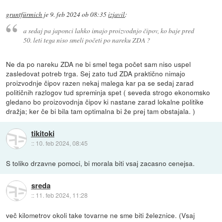
gruntfürmich
je
9. feb 2024 ob 08:35
izjavil
:
a sedaj pa japonci lahko imajo proizvodnjo čipov, ko baje pred
50. leti tega niso smeli početi po nareku ZDA ?
Ne da po nareku ZDA ne bi smel tega počet sam niso uspel
zasledovat potreb trga. Sej zato tud ZDA praktično nimajo
proizvodnje čipov razen nekaj malega kar pa se sedaj zarad
političnih razlogov tud spreminja spet ( seveda strogo ekonomsko
gledano bo proizovodnja čipov ki nastane zarad lokalne politike
dražja; ker če bi bila tam optimalna bi že prej tam obstajala. )
tikitoki
::
10. feb 2024, 08:45
S toliko drzavne pomoci, bi morala biti vsaj zacasno cenejsa.
sreda
::
11. feb 2024, 11:28
več kilometrov okoli take tovarne ne sme biti železnice. (Vsaj