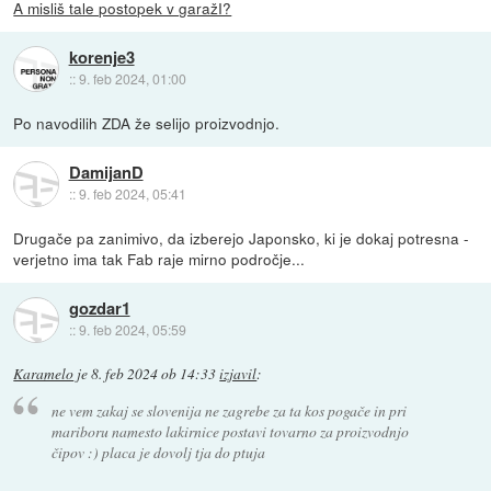
A misliš tale postopek v garažI?
korenje3
::
9. feb 2024, 01:00
Po navodilih ZDA že selijo proizvodnjo.
DamijanD
::
9. feb 2024, 05:41
Drugače pa zanimivo, da izberejo Japonsko, ki je dokaj potresna -
verjetno ima tak Fab raje mirno področje...
gozdar1
::
9. feb 2024, 05:59
Karamelo
je
8. feb 2024 ob 14:33
izjavil
:
ne vem zakaj se slovenija ne zagrebe za ta kos pogače in pri
mariboru namesto lakirnice postavi tovarno za proizvodnjo
čipov :) placa je dovolj tja do ptuja