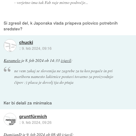
- verjetno ima tak Fab raje mirno področje...
Si zgresil del, k Japonska vlada prispeva polovico potrebnih
sredstev?
chucki
::
9. feb 2024, 09:16
Karamelo
je
8. feb 2024 ob 14:33
izjavil
:
ne vem zakaj se slovenija ne zagrebe za ta kos pogače in pri
mariboru namesto lakirnice postavi tovarno za proizvodnjo
čipov :) placa je dovolj tja do ptuja
Ker bi delali za minimalca
gruntfürmich
::
9. feb 2024, 09:26
DamijanD
je
9. feb 2024 ob 08:40
izjavil
: