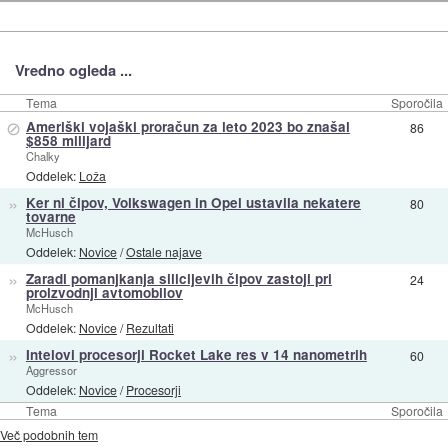
Vredno ogleda ...
Tema
Sporočila
⊘
Ameriški vojaški proračun za leto 2023 bo znašal
86
$858 milijard
Chalky
Oddelek:
Loža
»
Ker ni čipov, Volkswagen in Opel ustavila nekatere
80
tovarne
McHusch
Oddelek:
Novice
/
Ostale najave
»
Zaradi pomanjkanja silicijevih čipov zastoji pri
24
proizvodnji avtomobilov
McHusch
Oddelek:
Novice
/
Rezultati
»
Intelovi procesorji Rocket Lake res v 14 nanometrih
60
Aggressor
Oddelek:
Novice
/
Procesorji
Tema
Sporočila
Več podobnih tem