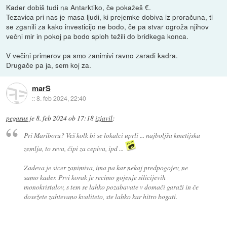
Kader dobiš tudi na Antarktiko, če pokažeš €.
Tezavica pri nas je masa ljudi, ki prejemke dobiva iz proračuna, ti
se zganili za kako investicijo ne bodo, če pa stvar ogroža njihov
večni mir in pokoj pa bodo sploh težili do bridkega konca.
V večini primerov pa smo zanimivi ravno zaradi kadra.
Drugače pa ja, sem koj za.
marS
::
8. feb 2024, 22:40
pegasus
je
8. feb 2024 ob 17:18
izjavil
:
Pri Mariboru? Veš kolk bi se lokalci uprli ... najboljša kmetijska
zemlja, to seva, čipi za cepiva, ipd ...
Zadeva je sicer zanimiva, ima pa kar nekaj predpogojev, ne
samo kader. Prvi korak je recimo gojenje silicijevih
monokristalov, s tem se lahko pozabavate v domači garaži in če
dosežete zahtevano kvaliteto, ste lahko kar hitro bogati.