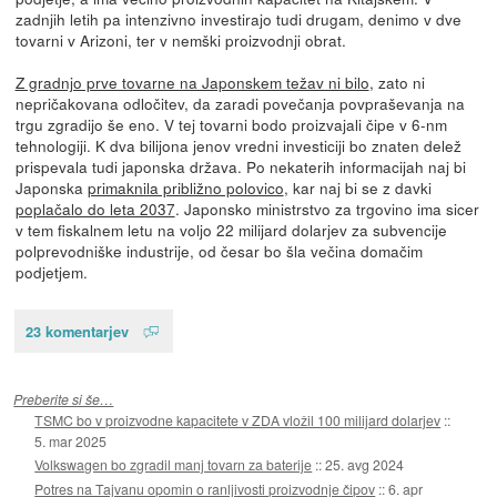
zadnjih letih pa intenzivno investirajo tudi drugam, denimo v dve
tovarni v Arizoni, ter v nemški proizvodnji obrat.
Z gradnjo prve tovarne na Japonskem težav ni bilo
, zato ni
nepričakovana odločitev, da zaradi povečanja povpraševanja na
trgu zgradijo še eno. V tej tovarni bodo proizvajali čipe v 6-nm
tehnologiji. K dva bilijona jenov vredni investiciji bo znaten delež
prispevala tudi japonska država. Po nekaterih informacijah naj bi
Japonska
primaknila približno polovico
, kar naj bi se z davki
poplačalo do leta 2037
. Japonsko ministrstvo za trgovino ima sicer
v tem fiskalnem letu na voljo 22 milijard dolarjev za subvencije
polprevodniške industrije, od česar bo šla večina domačim
podjetjem.
23 komentarjev
Preberite si še…
TSMC bo v proizvodne kapacitete v ZDA vložil 100 milijard dolarjev
::
5. mar 2025
Volkswagen bo zgradil manj tovarn za baterije
::
25. avg 2024
Potres na Tajvanu opomin o ranljivosti proizvodnje čipov
::
6. apr