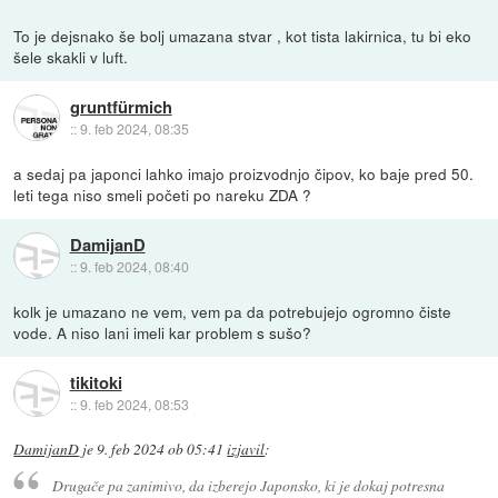
To je dejsnako še bolj umazana stvar , kot tista lakirnica, tu bi eko
šele skakli v luft.
gruntfürmich
::
9. feb 2024, 08:35
a sedaj pa japonci lahko imajo proizvodnjo čipov, ko baje pred 50.
leti tega niso smeli početi po nareku ZDA ?
DamijanD
::
9. feb 2024, 08:40
kolk je umazano ne vem, vem pa da potrebujejo ogromno čiste
vode. A niso lani imeli kar problem s sušo?
tikitoki
::
9. feb 2024, 08:53
DamijanD
je
9. feb 2024 ob 05:41
izjavil
:
Drugače pa zanimivo, da izberejo Japonsko, ki je dokaj potresna