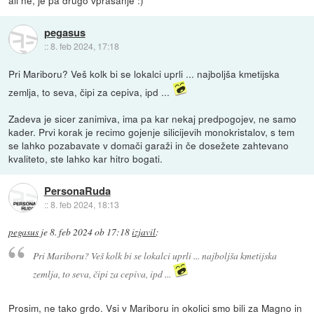
ali ne, je pa drugo vprašanje :)
pegasus
::
8. feb 2024, 17:18
Pri Mariboru? Veš kolk bi se lokalci uprli ... najboljša kmetijska
zemlja, to seva, čipi za cepiva, ipd ...
Zadeva je sicer zanimiva, ima pa kar nekaj predpogojev, ne samo
kader. Prvi korak je recimo gojenje silicijevih monokristalov, s tem
se lahko pozabavate v domači garaži in če dosežete zahtevano
kvaliteto, ste lahko kar hitro bogati.
PersonaRuda
::
8. feb 2024, 18:13
pegasus
je
8. feb 2024 ob 17:18
izjavil
:
Pri Mariboru? Veš kolk bi se lokalci uprli ... najboljša kmetijska
zemlja, to seva, čipi za cepiva, ipd ...
Prosim, ne tako grdo. Vsi v Mariboru in okolici smo bili za Magno in