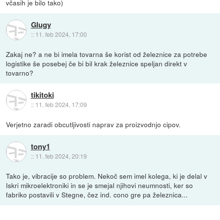
včasih je bilo tako)
Glugy
::
11. feb 2024, 17:00
Zakaj ne? a ne bi imela tovarna še korist od železnice za potrebe
logistike še posebej če bi bil krak železnice speljan direkt v
tovarno?
tikitoki
::
11. feb 2024, 17:09
Verjetno zaradi obcutljivosti naprav za proizvodnjo cipov.
tony1
::
11. feb 2024, 20:19
Tako je, vibracije so problem. Nekoč sem imel kolega, ki je delal v
Iskri mikroelektroniki in se je smejal njihovi neumnosti, ker so
fabriko postavili v Stegne, čez ind. cono gre pa železnica...