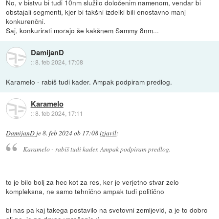
No, v bistvu bi tudi 10nm služilo določenim namenom, vendar bi
obstajali segmenti, kjer bi takšni izdelki bili enostavno manj
konkurenčni.
Saj, konkurirati morajo še kakšnem Sammy 8nm...
DamijanD
::
8. feb 2024, 17:08
Karamelo - rabiš tudi kader. Ampak podpiram predlog.
Karamelo
::
8. feb 2024, 17:11
DamijanD
je
8. feb 2024 ob 17:08
izjavil
:
Karamelo - rabiš tudi kader. Ampak podpiram predlog.
to je bilo bolj za hec kot za res, ker je verjetno stvar zelo
kompleksna, ne samo tehnično ampak tudi politično
bi nas pa kaj takega postavilo na svetovni zemljevid, a je to dobro