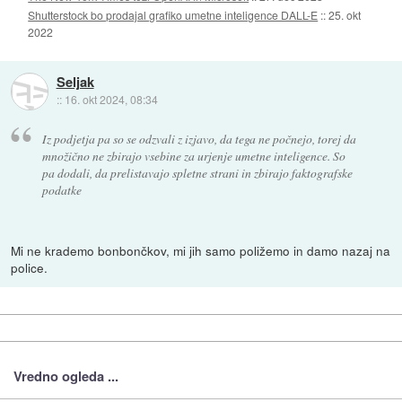
Shutterstock bo prodajal grafiko umetne inteligence DALL-E
::
25. okt
2022
Seljak
::
16. okt 2024, 08:34
Iz podjetja pa so se odzvali z izjavo, da tega ne počnejo, torej da
množično ne zbirajo vsebine za urjenje umetne inteligence. So
pa dodali, da prelistavajo spletne strani in zbirajo faktografske
podatke
Mi ne krademo bonbončkov, mi jih samo poližemo in damo nazaj na
police.
Vredno ogleda ...