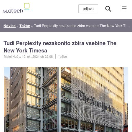
☰
Novice
»
Tožbe
»
Tudi Perplexity nezakonito zbira vsebine The New York Timesa
Tudi Perplexity nezakonito zbira vsebine The
New York Timesa
Matej Huš
::
15. okt 2024
ob 22:08
Tožbe