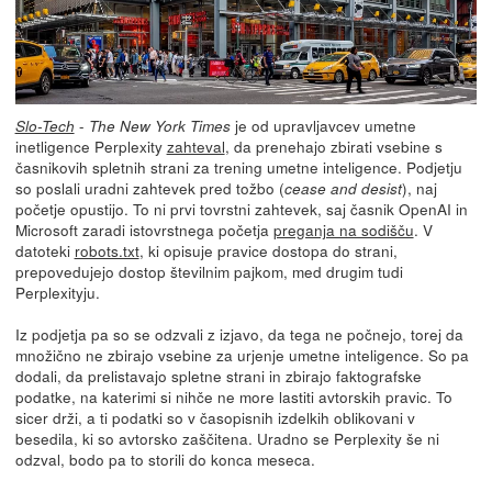
-
je od upravljavcev umetne
Slo-Tech
The New York Times
inetligence Perplexity
zahteval
, da prenehajo zbirati vsebine s
časnikovih spletnih strani za trening umetne inteligence. Podjetju
so poslali uradni zahtevek pred tožbo (
), naj
cease and desist
početje opustijo. To ni prvi tovrstni zahtevek, saj časnik OpenAI in
Microsoft zaradi istovrstnega početja
preganja na sodišču
. V
datoteki
robots.txt
, ki opisuje pravice dostopa do strani,
prepovedujejo dostop številnim pajkom, med drugim tudi
Perplexityju.
Iz podjetja pa so se odzvali z izjavo, da tega ne počnejo, torej da
množično ne zbirajo vsebine za urjenje umetne inteligence. So pa
dodali, da prelistavajo spletne strani in zbirajo faktografske
podatke, na katerimi si nihče ne more lastiti avtorskih pravic. To
sicer drži, a ti podatki so v časopisnih izdelkih oblikovani v
besedila, ki so avtorsko zaščitena. Uradno se Perplexity še ni
odzval, bodo pa to storili do konca meseca.