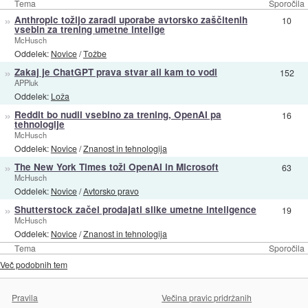
Tema
Sporočila
»
Anthropic tožijo zaradi uporabe avtorsko zaščitenih
10
vsebin za trening umetne intelige
McHusch
Oddelek:
Novice
/
Tožbe
»
Zakaj je ChatGPT prava stvar ali kam to vodi
152
APPluk
Oddelek:
Loža
»
Reddit bo nudil vsebino za trening, OpenAI pa
16
tehnologije
McHusch
Oddelek:
Novice
/
Znanost in tehnologija
»
The New York Times toži OpenAI in Microsoft
63
McHusch
Oddelek:
Novice
/
Avtorsko pravo
»
Shutterstock začel prodajati slike umetne inteligence
19
McHusch
Oddelek:
Novice
/
Znanost in tehnologija
Tema
Sporočila
Več podobnih tem
Pravila
Večina pravic pridržanih