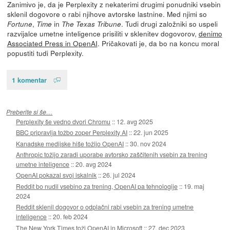
Zanimivo je, da je Perplexity z nekaterimi drugimi ponudniki vsebin
sklenil dogovore o rabi njihove avtorske lastnine. Med njimi so
,
in
. Tudi drugi založniki so uspeli
Fortune
Time
The Texas Tribune
razvijalce umetne inteligence prisiliti v sklenitev dogovorov,
denimo
Associated Press in OpenAI
. Pričakovati je, da bo na koncu moral
popustiti tudi Perplexity.
1 komentar
Preberite si še…
Perplexity še vedno dvori Chromu
::
12. avg 2025
BBC pripravlja tožbo zoper Perplexity AI
::
22. jun 2025
Kanadske medijske hiše tožijo OpenAI
::
30. nov 2024
Anthropic tožijo zaradi uporabe avtorsko zaščitenih vsebin za trening
umetne inteligence
::
20. avg 2024
OpenAI pokazal svoj iskalnik
::
26. jul 2024
Reddit bo nudil vsebino za trening, OpenAI pa tehnologije
::
19. maj
2024
Reddit sklenil dogovor o odplačni rabi vsebin za trening umetne
inteligence
::
20. feb 2024
The New York Times toži OpenAI in Microsoft
::
27. dec 2023