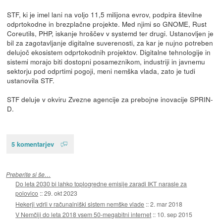
STF, ki je imel lani na voljo 11,5 milijona evrov, podpira številne
odprtokodne in brezplačne projekte. Med njimi so GNOME, Rust
Coreutils, PHP, iskanje hroščev v systemd ter drugi. Ustanovljen je
bil za zagotavljanje digitalne suverenosti, za kar je nujno potreben
delujoč ekosistem odprtokodnih projektov. Digitalne tehnologije in
sistemi morajo biti dostopni posameznikom, industriji in javnemu
sektorju pod odprtimi pogoji, meni nemška vlada, zato je tudi
ustanovila STF.
STF deluje v okviru Zvezne agencije za prebojne inovacije SPRIN-
D.
5 komentarjev
Preberite si še…
Do leta 2030 bi lahko toplogredne emisije zaradi IKT narasle za
polovico
::
29. okt 2023
Hekerji vdrli v računalniški sistem nemške vlade
::
2. mar 2018
V Nemčiji do leta 2018 vsem 50-megabitni internet
::
10. sep 2015