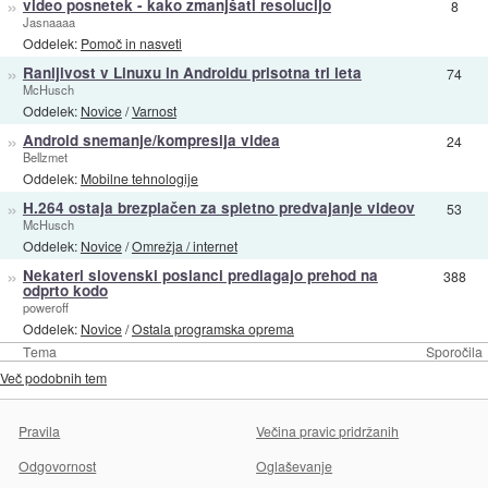
»
video posnetek - kako zmanjšati resolucijo
8
Jasnaaaa
Oddelek:
Pomoč in nasveti
»
Ranljivost v Linuxu in Androidu prisotna tri leta
74
McHusch
Oddelek:
Novice
/
Varnost
»
Android snemanje/kompresija videa
24
Bellzmet
Oddelek:
Mobilne tehnologije
»
H.264 ostaja brezplačen za spletno predvajanje videov
53
McHusch
Oddelek:
Novice
/
Omrežja / internet
»
Nekateri slovenski poslanci predlagajo prehod na
388
odprto kodo
poweroff
Oddelek:
Novice
/
Ostala programska oprema
Tema
Sporočila
Več podobnih tem
Pravila
Večina pravic pridržanih
Odgovornost
Oglaševanje