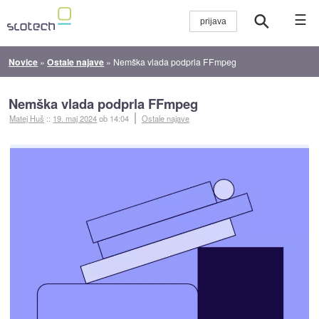
☰
Novice
»
Ostale najave
»
Nemška vlada podprla FFmpeg
Nemška vlada podprla FFmpeg
Matej Huš
::
19. maj 2024
ob 14:04
Ostale najave