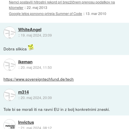
Nemci postavili hitrostni rekord pri brezžičnem prenosu podatkov na
kilometer
::
22. maj 2013
Google letos ponovno prireja Summer of Code
::
13. mar 2010
WhiteAngel
::
19. maj 2024, 23:09
Dobra slikica
ikeman
::
20. maj 2024, 11:50
https://www.sovereigntechfund.de/tech
m314
::
20. maj 2024, 20:39
Tole bi se morali iti na ravni EU in z bolj konkretnimi zneski.
Invictus
::
21. maj 2024, 08:12