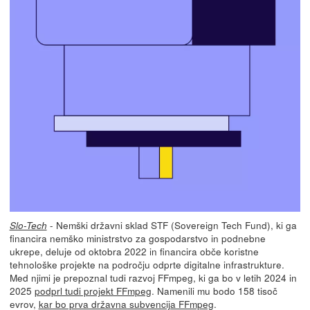
- Nemški državni sklad STF (Sovereign Tech Fund), ki ga
Slo-Tech
financira nemško ministrstvo za gospodarstvo in podnebne
ukrepe, deluje od oktobra 2022 in financira obče koristne
tehnološke projekte na področju odprte digitalne infrastrukture.
Med njimi je prepoznal tudi razvoj FFmpeg, ki ga bo v letih 2024 in
2025
podprl tudi projekt FFmpeg
. Namenili mu bodo 158 tisoč
evrov,
kar bo prva državna subvencija FFmpeg
.