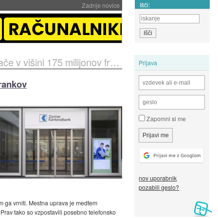
Išči:
Zadnje novice
 višini 175 milijonov frankov
Prijava
frankov
Zapomni si me
nov uporabnik
pozabili geslo?
am ga vrniti. Mestna uprava je medtem
 Prav tako so vzpostavili posebno telefonsko