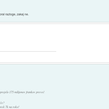
bral razloge, zakaj ne.
 prejelo 175 milijonov frankov preveč
ače?
 prek 7k na roko!