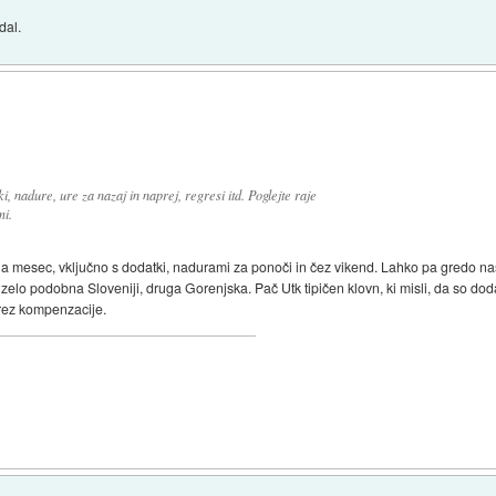
dal.
ki, nadure, ure za nazaj in naprej, regresi itd. Poglejte raje
mi.
a mesec, vključno s dodatki, nadurami za ponoči in čez vikend. Lahko pa gredo naši
zelo podobna Sloveniji, druga Gorenjska. Pač Utk tipičen klovn, ki misli, da so doda
rez kompenzacije.