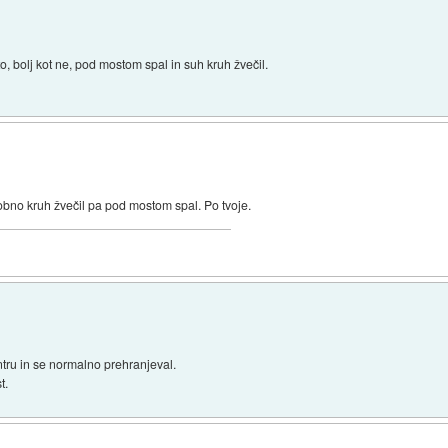
eto, bolj kot ne, pod mostom spal in suh kruh žvečil.
dobno kruh žvečil pa pod mostom spal. Po tvoje.
tru in se normalno prehranjeval.
t.