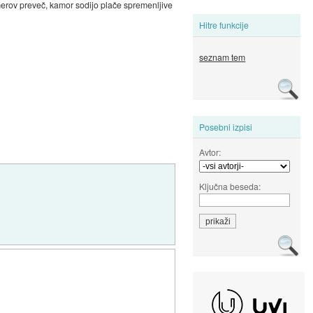
imerov preveč, kamor sodijo plače spremenljive
Hitre funkcije
seznam tem
Posebni izpisi
Avtor:
Ključna beseda: