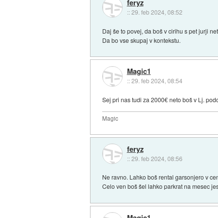
feryz
::
29. feb 2024, 08:52
Daj še to povej, da boš v cirihu s pet jurji n
Da bo vse skupaj v kontekstu.
Magic1
::
29. feb 2024, 08:54
Sej pri nas tudi za 2000€ neto boš v Lj. po
Magic
feryz
::
29. feb 2024, 08:56
Ne ravno. Lahko boš rental garsonjero v cen
Celo ven boš šel lahko parkrat na mesec jes
Magic1