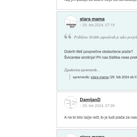
stara mama
::
29. feb 2024, 07:19
Približno 30.000 zaposlenih je tako preje
Dobrih 6k€ povprečne obdavčene plače?
Švicarske sirotinje! Pri nas čistilka nese pre
Zgodovina sprememb…
spremenilo:
stara mama
(
29. feb 2024 ob 0
DamijanD
::
29. feb 2024, 07:26
A ne bi bilo lažje rečt, to je tudi plača za 
stara mama