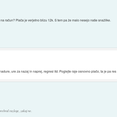
i na račun? Plača je verjetno blizu 12k. S tem pa že malo nesejo naše snažilke.
i, nadure, ure za nazaj in naprej, regresi itd. Poglejte raje osnovno plačo, ta je pa r
prebral razloge, zakaj ne.