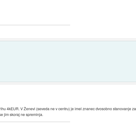
 cirihu 4kEUR. V Ženevi (seveda ne v centru) je imel znanec dvosobno stanovanje z
se jim skoraj ne spreminja.