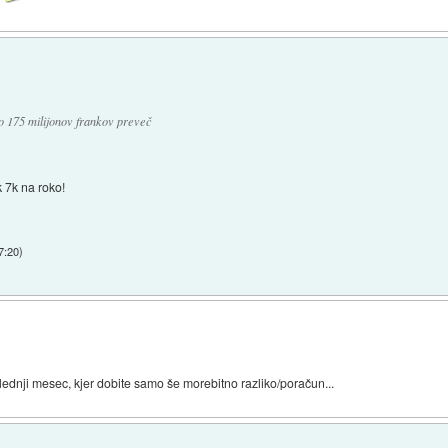
lo 175 milijonov frankov preveč
k 7k na roko!
7:20
)
naslednji mesec, kjer dobite samo še morebitno razliko/poračun...