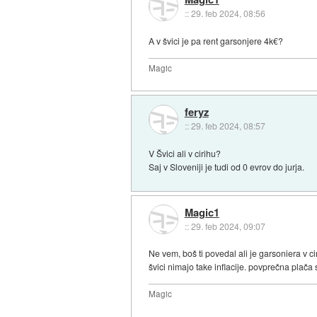
::
29. feb 2024, 08:56
A v švici je pa rent garsonjere 4k€?
Magic
feryz
::
29. feb 2024, 08:57
V Švici ali v cirihu?
Saj v Sloveniji je tudi od 0 evrov do jurja.
Magic1
::
29. feb 2024, 09:07
Ne vem, boš ti povedal ali je garsoniera v
švici nimajo take inflacije. povprečna plača 
Magic