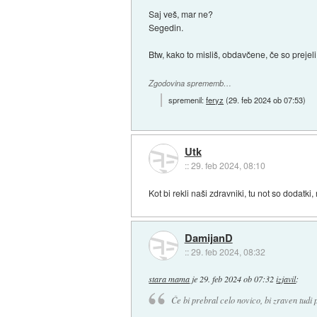
Saj veš, mar ne?
Segedin.
Btw, kako to misliš, obdavčene, če so prejel
Zgodovina sprememb…
spremenil:
feryz
(
29. feb 2024 ob 07:53
)
Utk
::
29. feb 2024, 08:10
Kot bi rekli naši zdravniki, tu not so dodatk
DamijanD
::
29. feb 2024, 08:32
stara mama
je
29. feb 2024 ob 07:32
izjavil
:
Če bi prebral celo novico, bi zraven tudi 