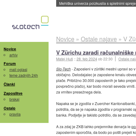
Evropska vesoljska agencija razvija svojo rak
Novice
»
Ostale najave
»
V Zür
Novice
V Zürichu zaradi računalniške 
arhiv
Matej Huš
::
28. feb 2024
ob 22:30
Ostale na
Forum
Slo-Tech
- Zaposleni v züriški mestni upravi so v 
mali oglasi
običajno. Delodajalec je zaposlene kmalu obves
teme zadnjih 24h
plače. Približno 30.000 zaposlenih je tako preje
Članki
povprečno plačo), kar bodo morali seveda vrniti. 
za vrnitev presežnega dela.
Zaposlitve
brskaj
Napaka se je zgodila v Zuercher Kantonalbanki, k
Ostalo
potrdila, da se je napaka zgodila v programski
pravila
banka. Podjetje je takisto potrdilo, da se zavedajo
A za zdaj je ZKB lahko prejemnike denarja le
po
zaposlenim sporočila, da bodo po pošti prejeli 