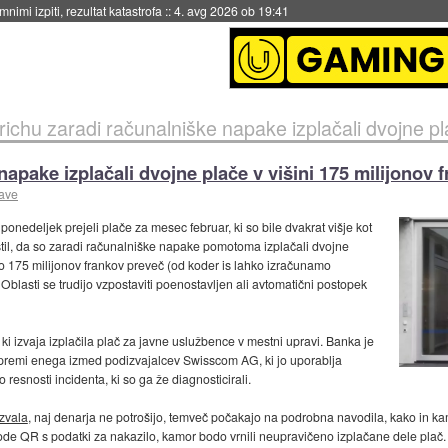
eto za večkratno uporabo
::
4. avg 2026 ob 19:41
ichu zaradi računalniške napake izplačali dvojne plače v
napake izplačali dvojne plače v višini 175 milijonov 
jave
ponedeljek prejeli plače za mesec februar, ki so bile dvakrat višje kot
til, da so zaradi računalniške napake pomotoma izplačali dvojne
lo 175 milijonov frankov preveč (od koder is lahko izračunamo
Oblasti se trudijo vzpostaviti poenostavljen ali avtomatični postopek
i izvaja izplačila plač za javne uslužbence v mestni upravi. Banka je
 opremi enega izmed podizvajalcev Swisscom AG, ki jo uporablja
 resnosti incidenta, ki so ga že diagnosticirali.
zvala
, naj denarja ne potrošijo, temveč počakajo na podrobna navodila, kako in k
kode QR s podatki za nakazilo, kamor bodo vrnili neupravičeno izplačane dele plač.