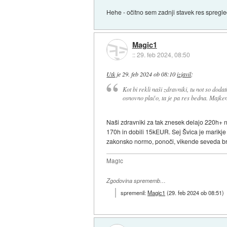
Hehe - očitno sem zadnji stavek res spregle
Magic1
::
29. feb 2024, 08:50
Utk
je
29. feb 2024 ob 08:10
izjavil
:
Kot bi rekli naši zdravniki, tu not so dodat
osnovno plačo, ta je pa res bedna. Majke
Naši zdravniki za tak znesek delajo 220h+ n
170h in dobili 15kEUR. Sej Švica je marikje 
zakonsko normo, ponoči, vikende seveda b
Magic
Zgodovina sprememb…
spremenil:
Magic1
(
29. feb 2024 ob 08:51
)