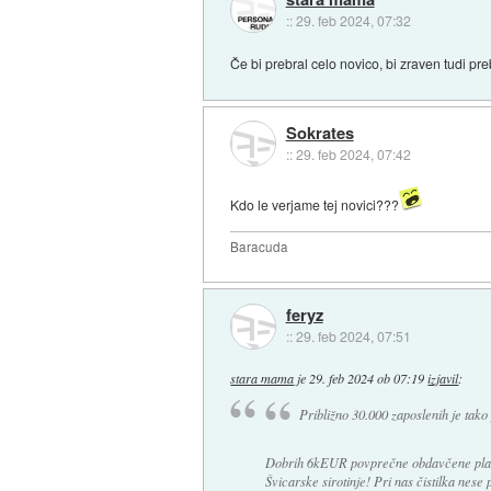
::
29. feb 2024, 07:32
Če bi prebral celo novico, bi zraven tudi pre
Sokrates
::
29. feb 2024, 07:42
Kdo le verjame tej novici???
Baracuda
feryz
::
29. feb 2024, 07:51
stara mama
je
29. feb 2024 ob 07:19
izjavil
:
Približno 30.000 zaposlenih je tako
Dobrih 6kEUR povprečne obdavčene pl
Švicarske sirotinje! Pri nas čistilka nese