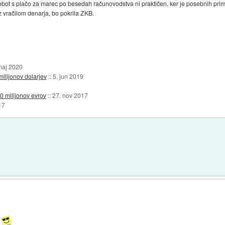
 Pobot s plačo za marec po besedah računovodstva ni praktičen, ker je posebnih pr
z vračilom denarja, bo pokrila ZKB.
maj 2020
ilijonov dolarjev
::
5. jun 2019
 milijonov evrov
::
27. nov 2017
17
o