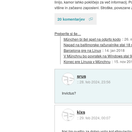
linijo, kamor lahko pokličejo za več informacij.
višine in začasno zaposleni. Stroške, povezane 
20 komentarjev
Preberite si še…
München bi šel spet na odprto kodo
::
26. 
Napad na baltimorske računalnike stal 18 m
Barcelona gre na Linux
::
14. jan 2018
V Münchnu bo povratek na Windows stal 90
Konec ere Linuxa v Münchnu
::
15. nov 20
srus
::
28. feb 2024, 23:56
Invictus?
kixs
::
29. feb 2024, 00:07
Naj jim pustijo za dobro voljo kot stimulacij