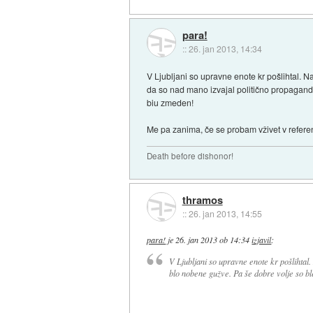
para!
::
26. jan 2013, 14:34
V Ljubljani so upravne enote kr pošlihtal. 
da so nad mano izvajal politično propagand
biu zmeden!
Me pa zanima, če se probam vživet v referent
Death before dishonor!
thramos
::
26. jan 2013, 14:55
para!
je
26. jan 2013 ob 14:34
izjavil
:
V Ljubljani so upravne enote kr pošlihtal
blo nobene gužve. Pa še dobre volje so bl