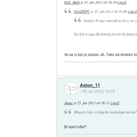
PaX_MaN
je
25. jan 2013 ob 16:10
izjavil
:
GenZNPC
je
25. jan 2013 ob 16:06
izjavil
Analizo bi spet naredil ta isti iz ne
Sej loh svojga direktorja prosiš da finan
Ve se iz kje je plačan JS..Tako da direktor
Aston_11
::
25. jan 2013, 16:15
Janac
je
25. jan 2013 ob 16:11
izjavil
:
Mogoče kdo ve kdaj bo naslednja stavka?
Bi spet luftal?