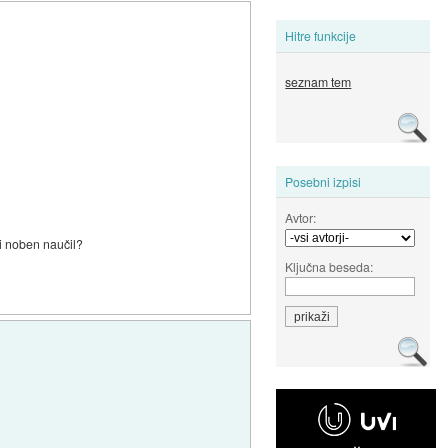
Hitre funkcije
seznam tem
Posebni izpisi
Avtor:
ni noben naučil?
Ključna beseda: