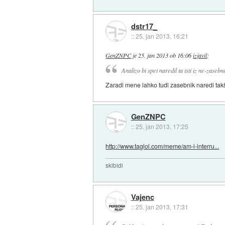
dstr17_
::
25. jan 2013, 16:21
GenZNPC
je
25. jan 2013 ob 16:06
izjavil
:
Analizo bi spet naredil ta isti iz ne-zaseb
Zaradi mene lahko tudi zasebnik naredi takšn
GenZNPC
::
25. jan 2013, 17:25
http://www.taglol.com/meme/am-i-interru...
skibidi
Vajenc
::
25. jan 2013, 17:31