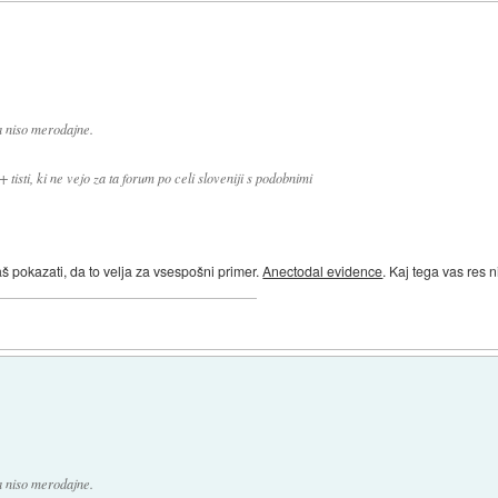
a niso merodajne.
tisti, ki ne vejo za ta forum po celi sloveniji s podobnimi
 pokazati, da to velja za vsespošni primer.
Anectodal evidence
. Kaj tega vas res 
a niso merodajne.