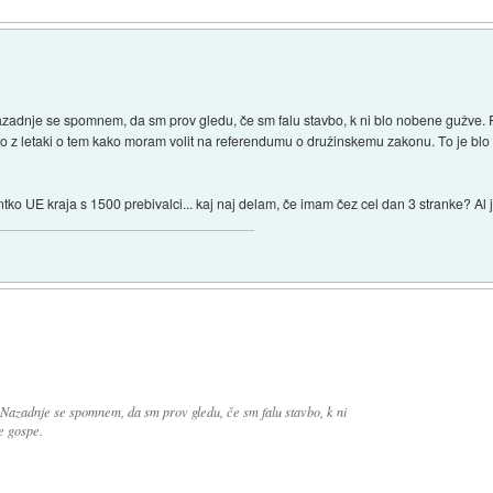
Nazadnje se spomnem, da sm prov gledu, če sm falu stavbo, k ni blo nobene gužve. P
o z letaki o tem kako moram volit na referendumu o družinskemu zakonu. To je blo 
ko UE kraja s 1500 prebivalci... kaj naj delam, če imam čez cel dan 3 stranke? Al j
. Nazadnje se spomnem, da sm prov gledu, če sm falu stavbo, k ni
e gospe.