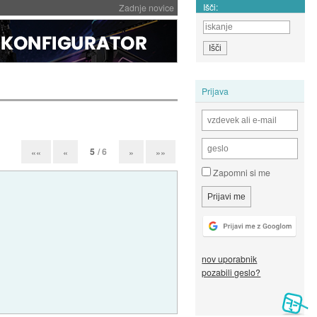
Išči:
Zadnje novice
Prijava
5
/ 6
««
«
»
»»
Zapomni si me
nov uporabnik
pozabili geslo?