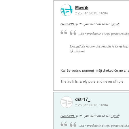
Mavrik
::
25. jan 2013, 16:04
GenZNPC
je
25. jan 2013 ob 16:01
izjavil
:
...ker predstave enega posameznik
Enega? Že na tem forumu jih je kr nekaj, + 
izkušnjami
Kar še vedno pomeni mišji drekec če ne znaš
The truth is rarely pure and never simple.
dstr17_
::
25. jan 2013, 16:04
GenZNPC
je
25. jan 2013 ob 16:01
izjavil
:
...ker predstave enega posameznik