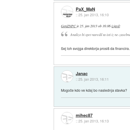
PaX_MaN
::
25. jan 2013, 16:10
GenZNPC
je
25. jan 2013 ob 16:06
izjavil
:
Analizo bi spet naredil ta isti iz ne-zaseb
Sej loh svojga direktorja prosiš da financir
Janac
::
25. jan 2013, 16:11
Mogoče kdo ve kdaj bo naslednja stavka?
mihec87
::
25. jan 2013, 16:13