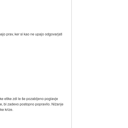
ajo prav, ker si kao ne upajo odgovarjati
ške etike zdi le še pozabljeno poglavje
žbe, bi zadevo postopno popravilo. Nižanje
ke krize.