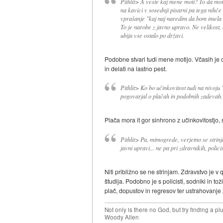
Pithlit> A veste kaj mene moti? To da mor
na kavici v sosednji pisarni pa tega nihče 
vprašanje "kaj naj naredim da bom imela 
To je narobe z javno upravo. Ne velikost,
ubija vse ostalo po državi.
Podobne stvari tudi mene motijo. Včasih je 
in delati na lastno pest.
Pithlit> Ko bo učinkovitost tudi na nivoju 
pogovarjal o plačah in podobnih zadevah.
Plača mora it gor sinhrono z učinkovitostjo, 
Pithlit> Pa, mimogrede, verjetno se strin
javni upravi... ne pa pri zdravnikih, policist
Niti približno se ne strinjam. Zdravstvo je v
študija. Podobno je s policisti, sodniki in 
plač, dopustov in regresov ter ustrahovanje z
Not only is there no God, but try finding a 
Woody Allen