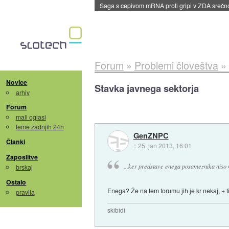
BMW v vozilih začel predvajati reklame
::
dane
Forum
»
Problemi človeštva
»
Novice
Stavka javnega sektorja
arhiv
Forum
mali oglasi
teme zadnjih 24h
GenZNPC
Članki
::
25. jan 2013, 16:01
Zaposlitve
...ker predstave enega posameznika niso
brskaj
Ostalo
Enega? Že na tem forumu jih je kr nekaj, + ti
pravila
skibidi