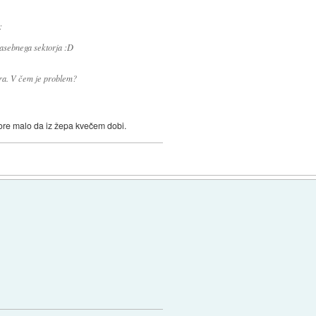
:
-zasebnega sektorja :D
cira. V čem je problem?
 bore malo da iz žepa kvečem dobi.