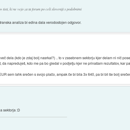
tisti, ki ne vejo za ta forum po celi sloveniji s podobnimi
transka analiza bi edina dala verodostojen odgovor.
li več dela (kdo je zdaj bolj nasrkal?) .. to v zasebnem sektorju kjer delam ni nič pos
it, da napreduješ, kdo me pa bo gledal v podjetju kjer ne prinašam rezultatov, kar p
R sem lahk srečen s svojo plačo, ampak če bi bila 3x 640, pa bi bil še bolj srečen 
ga sektorja :D