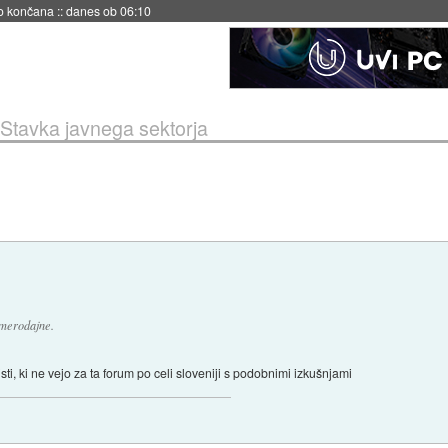
s ob 06:09
Stavka javnega sektorja
 merodajne.
sti, ki ne vejo za ta forum po celi sloveniji s podobnimi izkušnjami