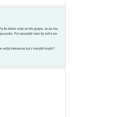
a še dobre volje so ble gospe. Je pa res,
pa podlo. Pol zanalašč nism šu volt k sm
e večja frekvenca tud v manjših krajih?