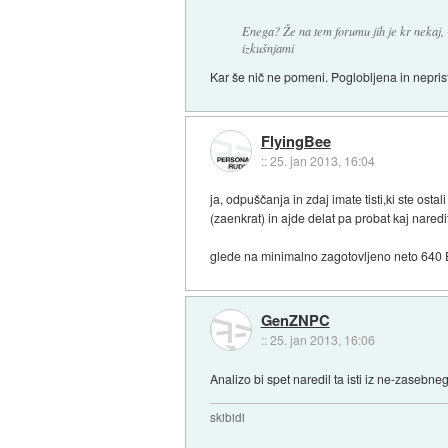
Enega? Že na tem forumu jih je kr nekaj, + 
izkušnjami
Kar še nič ne pomeni. Poglobljena in nepris
FlyingBee
::
25. jan 2013, 16:04
ja, odpuščanja in zdaj imate tisti,ki ste osta
(zaenkrat) in ajde delat pa probat kaj nared
glede na minimalno zagotovljeno neto 640 EU
GenZNPC
::
25. jan 2013, 16:06
Analizo bi spet naredil ta isti iz ne-zasebne
skibidi