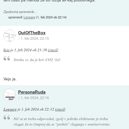
Zgodovina sprememb…
spremenil:
Lonsarg
(
1. feb 2024 ob 22:14
)
OutOfTheBox
::
1. feb 2024, 22:15
kixs
je
1. feb 2024 ob 21:38
izjavil
:
Stroka ve, da je kriv CO2 :lol:
Vejo ja.
PersonaRuda
::
1. feb 2024, 22:16
Lonsarg
je
1. feb 2024 ob 22:12
izjavil
:
Nič se ni treba odpovedat, zgolj v jedrske elektrarne je treba
vlagat. In to čimprej da se "prehiti" vlaganja v sončne/vetrne.