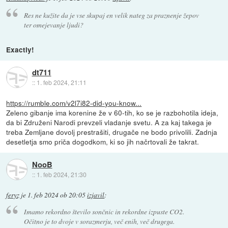
Res ne kužite da je vse skupaj en velik nateg za praznenje žepov
ter omejevanje ljudi?
Exactly!
dt711
::
1. feb 2024, 21:11
https://rumble.com/v2l7i82-did-you-know...
Zeleno gibanje ima korenine že v 60-tih, ko se je razbohotila ideja,
da bi Združeni Narodi prevzeli vladanje svetu. A za kaj takega je
treba Zemljane dovolj prestrašiti, drugače ne bodo privolili. Zadnja
desetletja smo priča dogodkom, ki so jih načrtovali že takrat.
NooB
::
1. feb 2024, 21:30
feryz
je
1. feb 2024 ob 20:05
izjavil
:
Imamo rekordno število sončnic in rekordne izpuste CO2.
Očitno je to dvoje v sorazmerju, več enih, več drugega.