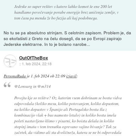
Jedrske so super rešitev s katero lahko komot še ene 200 let
handlamo povečevanje porabe energije brez uničenja zemlje, v
tem času pa menda že bo fuzija ali kaj podobnega.
No tu se pa absolutno strinjam. S celotnim zapisom. Problem je, da
so ekofašisti z Greto na čelu dosegli, da se po Evropi zapirajo
Jederske elektrarne. In to je bolano narobe...
OutOfTheBox
::
1. feb 2024, 22:18
PersonaRuda
je
1. feb 2024 ob 22:09
izjavil
:
@Lonsarg in @m314
Povejta kje so rešitve? Oz. katerim vsem dobrinam se bosta vidva
odpovedala (koliko mesu, koliko potovanjem, koliko dopustom,
na koliko dopustov v Španijo ali Portugalsko bosta šla z
kombinacijo vlak + bus namesto letalo) in koliko bosta imela
poleti nastavljeno klimo v pisarni, ko boista delala in koliko
stopinj imata v tem trenutku ogrevano vajino bivanje? Tak za
začetek, da vidimo ali sta dvoličneža, katera se ne bi odpovedala