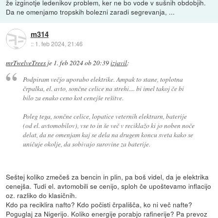
že izginotje ledenikov problem, ker ne bo vode v sušnih obdobjih.
Da ne omenjamo tropskih bolezni zaradi segrevanja, ...
m314
::
1. feb 2024, 21:46
mrTwelveTrees
je
1. feb 2024 ob 20:39
izjavil
:
Podpiram večjo uporabo elektrike. Ampak to stane, toplotna
črpalka, el. avto, sončne celice na strehi.... bi imel takoj če bi
bilo za enako ceno kot cenejše rešitve.
Poleg tega, sončne celice, lopatice veternih elektrarn, baterije
(od el. avtomobilov), vse to in še več v reciklažo ki jo noben noče
delat, da ne omenjam kaj se dela na drugem koncu sveta kako se
uničuje okolje, da sobivajo surovine za baterije.
Seštej koliko zmečeš za bencin in plin, pa boš videl, da je elektrika
cenejša. Tudi el. avtomobili se cenijo, sploh če upoštevamo inflacijo
oz. razliko do klasičnih.
Kdo pa reciklira nafto? Kdo počisti črpališča, ko ni več nafte?
Poguglaj za Nigerijo. Koliko energije porabjo rafinerije? Pa prevoz