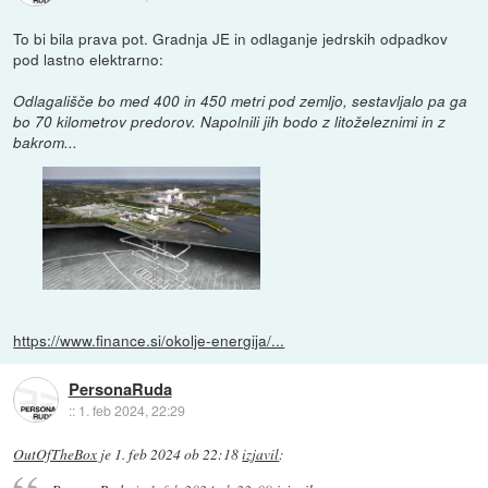
To bi bila prava pot. Gradnja JE in odlaganje jedrskih odpadkov
pod lastno elektrarno:
Odlagališče bo med 400 in 450 metri pod zemljo, sestavljalo pa ga
bo 70 kilometrov predorov. Napolnili jih bodo z litoželeznimi in z
bakrom...
https://www.finance.si/okolje-energija/...
PersonaRuda
::
1. feb 2024, 22:29
OutOfTheBox
je
1. feb 2024 ob 22:18
izjavil
: