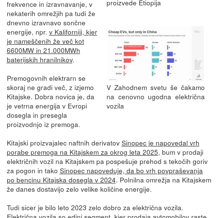
proizvede Etiopija
frekvence in izravnavanje, v
nekaterih omrežjih pa tudi že
dnevno izravnavo sončne
energije, npr.
v Kaliforniji, kjer
je nameščenih že več kot
6600MW in 21.000MWh
baterijskih hranilnikov
.
Premogovnih elektrarn se
skoraj ne gradi več, z izjemo
V Zahodnem svetu še čakamo
Kitajske. Dobra novica je, da
na cenovno ugodna električna
je vetrna energija v Evropi
vozila
dosegla in presegla
proizvodnjo iz premoga.
Kitajski proizvajalec naftnih derivatov
Sinopec je napovedal vrh
porabe premoga na Kitajskem za okrog leta 2025
, bum v prodaji
električnih vozil na Kitajskem pa pospešuje prehod s tekočih goriv
za pogon in tako
Sinopec napoveduje, da bo vrh povpraševanja
po bencinu Kitajska dosegla v 2024
. Polnilna omrežja na Kitajskem
že danes dostavijo zelo velike količine energije.
Tudi sicer je bilo leto 2023 zelo dobro za električna vozila.
Električna vozila so edini segment, kjer prodaja avtomobilov raste