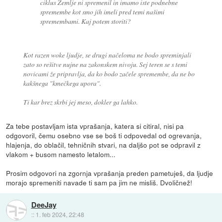
ciklus Zemlje ni spremenil in imamo iste podnebne
spremembe kot smo jih imeli pred temi našimi
spremembami. Kaj potem storiti?
Kot razen woke ljudje, se drugi načeloma ne bodo spreminjali
zato so rešitve nujne na zakonskem nivoju. Sej teren se s temi
novicami že pripravlja, da ko bodo začele spremembe, da ne bo
kakšnega "kmečkega upora".
Ti kar brez skrbi jej meso, dokler ga lahko.
Za tebe postavljam ista vprašanja, katera si citiral, nisi pa
odgovoril, čemu osebno vse se boš ti odpovedal od ogrevanja,
hlajenja, do oblačil, tehničnih stvari, na daljšo pot se odpravil z
vlakom + busom namesto letalom...
Prosim odgovori na zgornja vprašanja preden pametuješ, da ljudje
morajo spremeniti navade ti sam pa jim ne misliš. Dvoličnež!
DeeJay
::
1. feb 2024, 22:48