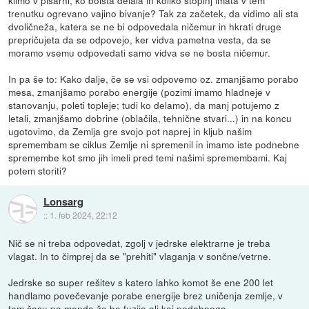
trenutku ogrevano vajino bivanje? Tak za začetek, da vidimo ali sta
dvoličneža, katera se ne bi odpovedala ničemur in hkrati druge
prepričujeta da se odpovejo, ker vidva pametna vesta, da se
moramo vsemu odpovedati samo vidva se ne bosta ničemur.
In pa še to: Kako dalje, če se vsi odpovemo oz. zmanjšamo porabo
mesa, zmanjšamo porabo energije (pozimi imamo hladneje v
stanovanju, poleti topleje; tudi ko delamo), da manj potujemo z
letali, zmanjšamo dobrine (oblačila, tehnične stvari...) in na koncu
ugotovimo, da Zemlja gre svojo pot naprej in kljub našim
spremembam se ciklus Zemlje ni spremenil in imamo iste podnebne
spremembe kot smo jih imeli pred temi našimi spremembami. Kaj
potem storiti?
Lonsarg
::
1. feb 2024, 22:12
Nič se ni treba odpovedat, zgolj v jedrske elektrarne je treba
vlagat. In to čimprej da se "prehiti" vlaganja v sončne/vetrne.
Jedrske so super rešitev s katero lahko komot še ene 200 let
handlamo povečevanje porabe energije brez uničenja zemlje, v
tem času pa menda že bo fuzija ali kaj podobnega.