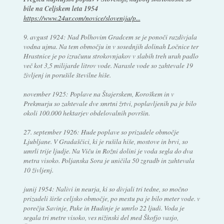
bile na Celjskem leta 1954
https://www.24ur.com/novice/slovenija/p...
9. avgust 1924: Nad Polhovim Gradcem se je ponoči razdivjala
vodna ujma. Na tem območju in v sosednjih dolinah Ločnice ter
Hrastnice je po izračunu strokovnjakov v slabih treh urah padlo
več kot 3,5 milijarde litrov vode. Narasle vode so zahtevale 19
življenj in porušile številne hiše.
november 1925: Poplave na Štajerskem, Koroškem in v
Prekmurju so zahtevale dve smrtni žrtvi, poplavljenih pa je bilo
okoli 100.000 hektarjev obdelovalnih površin.
27. september 1926: Hude poplave so prizadele območje
Ljubljane. V Gradaščici, ki je rušila hiše, mostove in brvi, so
umrli trije ljudje. Na Viču in Rožni dolini je voda segla do dva
metra visoko. Poljanska Sora je uničila 50 zgradb in zahtevala
10 življenj.
junij 1954: Nalivi in neurja, ki so divjali tri tedne, so močno
prizadeli širše celjsko območje, po mestu pa je bilo meter vode. v
porečju Savinje, Pake in Hudinje je umrlo 22 ljudi. Voda je
segala tri metre visoko, ves nižinski del med Škofjo vasjo,