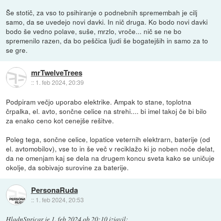
Še stotič, za vso to psihiranje o podnebnih spremembah je cilj
samo, da se uvedejo novi davki. In nič druga. Ko bodo novi davki
bodo še vedno polave, suše, mrzlo, vroče... nič se ne bo
spremenilo razen, da bo peščica ljudi še bogatejših in samo za to
se gre.
mrTwelveTrees
::
1. feb 2024, 20:39
Podpiram večjo uporabo elektrike. Ampak to stane, toplotna
črpalka, el. avto, sončne celice na strehi.... bi imel takoj če bi bilo
za enako ceno kot cenejše rešitve.
Poleg tega, sončne celice, lopatice veternih elektrarn, baterije (od
el. avtomobilov), vse to in še več v reciklažo ki jo noben noče delat,
da ne omenjam kaj se dela na drugem koncu sveta kako se uničuje
okolje, da sobivajo surovine za baterije.
PersonaRuda
::
1. feb 2024, 20:53
HladnSpricar
je
1. feb 2024 ob 20:10
izjavil
: