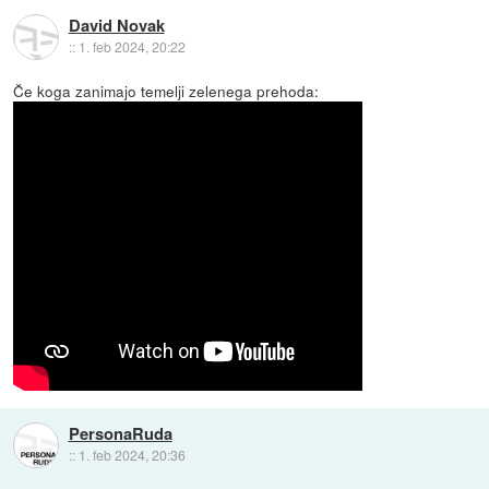
David Novak
::
1. feb 2024, 20:22
Če koga zanimajo temelji zelenega prehoda:
PersonaRuda
::
1. feb 2024, 20:36