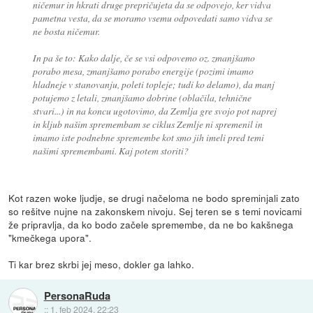
ničemur in hkrati druge prepričujeta da se odpovejo, ker vidva
pametna vesta, da se moramo vsemu odpovedati samo vidva se
ne bosta ničemur.
In pa še to: Kako dalje, če se vsi odpovemo oz. zmanjšamo
porabo mesa, zmanjšamo porabo energije (pozimi imamo
hladneje v stanovanju, poleti topleje; tudi ko delamo), da manj
potujemo z letali, zmanjšamo dobrine (oblačila, tehnične
stvari...) in na koncu ugotovimo, da Zemlja gre svojo pot naprej
in kljub našim spremembam se ciklus Zemlje ni spremenil in
imamo iste podnebne spremembe kot smo jih imeli pred temi
našimi spremembami. Kaj potem storiti?
Kot razen woke ljudje, se drugi načeloma ne bodo spreminjali zato
so rešitve nujne na zakonskem nivoju. Sej teren se s temi novicami
že pripravlja, da ko bodo začele spremembe, da ne bo kakšnega
"kmečkega upora".
Ti kar brez skrbi jej meso, dokler ga lahko.
PersonaRuda
::
1. feb 2024, 22:23