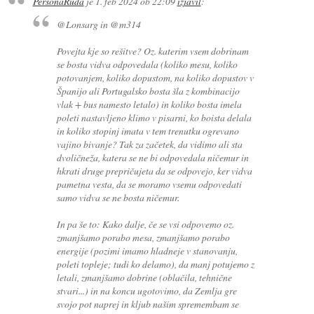
PersonaRuda
je
1. feb 2024 ob 22:09
izjavil
:
@Lonsarg in @m314
Povejta kje so rešitve? Oz. katerim vsem dobrinam
se bosta vidva odpovedala (koliko mesu, koliko
potovanjem, koliko dopustom, na koliko dopustov v
Španijo ali Portugalsko bosta šla z kombinacijo
vlak + bus namesto letalo) in koliko bosta imela
poleti nastavljeno klimo v pisarni, ko boista delala
in koliko stopinj imata v tem trenutku ogrevano
vajino bivanje? Tak za začetek, da vidimo ali sta
dvoličneža, katera se ne bi odpovedala ničemur in
hkrati druge prepričujeta da se odpovejo, ker vidva
pametna vesta, da se moramo vsemu odpovedati
samo vidva se ne bosta ničemur.
In pa še to: Kako dalje, če se vsi odpovemo oz.
zmanjšamo porabo mesa, zmanjšamo porabo
energije (pozimi imamo hladneje v stanovanju,
poleti topleje; tudi ko delamo), da manj potujemo z
letali, zmanjšamo dobrine (oblačila, tehnične
stvari...) in na koncu ugotovimo, da Zemlja gre
svojo pot naprej in kljub našim spremembam se