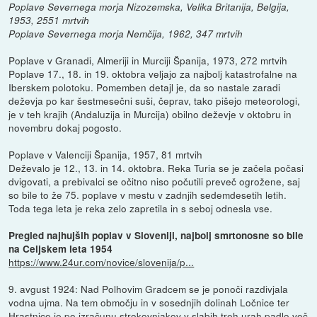
Poplave Severnega morja Nizozemska, Velika Britanija, Belgija,
1953, 2551 mrtvih
Poplave Severnega morja Nemčija, 1962, 347 mrtvih
Poplave v Granadi, Almeriji in Murciji Španija, 1973, 272 mrtvih
Poplave 17., 18. in 19. oktobra veljajo za najbolj katastrofalne na
Iberskem polotoku. Pomemben detajl je, da so nastale zaradi
deževja po kar šestmesečni suši, čeprav, tako pišejo meteorologi,
je v teh krajih (Andaluzija in Murcija) obilno deževje v oktobru in
novembru dokaj pogosto.
Poplave v Valenciji Španija, 1957, 81 mrtvih
Deževalo je 12., 13. in 14. oktobra. Reka Turia se je začela počasi
dvigovati, a prebivalci se očitno niso počutili preveč ogrožene, saj
so bile to že 75. poplave v mestu v zadnjih sedemdesetih letih.
Toda tega leta je reka zelo zapretila in s seboj odnesla vse.
Pregled najhujših poplav v Sloveniji, najbolj smrtonosne so bile
na Celjskem leta 1954
https://www.24ur.com/novice/slovenija/p...
9. avgust 1924: Nad Polhovim Gradcem se je ponoči razdivjala
vodna ujma. Na tem območju in v sosednjih dolinah Ločnice ter
Hrastnice je po izračunu strokovnjakov v slabih treh urah padlo več