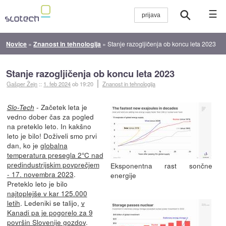
☰
Novice
»
Znanost in tehnologija
»
Stanje razogljičenja ob koncu leta 2023
Stanje razogljičenja ob koncu leta 2023
Gašper Žejn
::
1. feb 2024
ob 19:20
Znanost in tehnologija
- Začetek leta je
Slo-Tech
vedno dober čas za pogled
na preteklo leto. In kakšno
leto je bilo! Doživeli smo prvi
dan, ko je
globalna
temperatura presegla 2°C nad
predindustrijskim povprečjem
Eksponentna rast sončne
- 17. novembra 2023
.
energije
Preteklo leto je bilo
najtoplejše v kar 125.000
letih
. Ledeniki se talijo,
v
Kanadi pa je pogorelo za 9
površin Slovenije gozdov
.