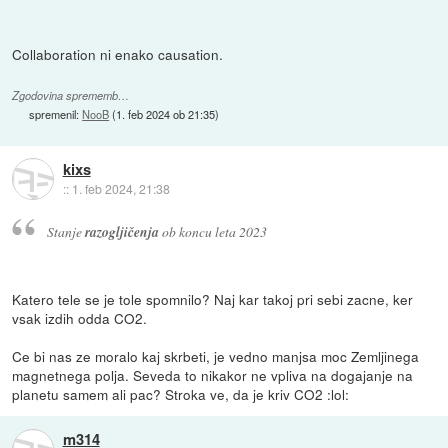
Collaboration ni enako causation.
Zgodovina sprememb…
spremenil:
NooB
(
1. feb 2024 ob 21:35
)
kixs
::
1. feb 2024, 21:38
Stanje
razogljičenja
ob koncu leta 2023
Katero tele se je tole spomnilo? Naj kar takoj pri sebi zacne, ker
vsak izdih odda CO2.
Ce bi nas ze moralo kaj skrbeti, je vedno manjsa moc Zemljinega
magnetnega polja. Seveda to nikakor ne vpliva na dogajanje na
planetu samem ali pac? Stroka ve, da je kriv CO2 :lol:
m314