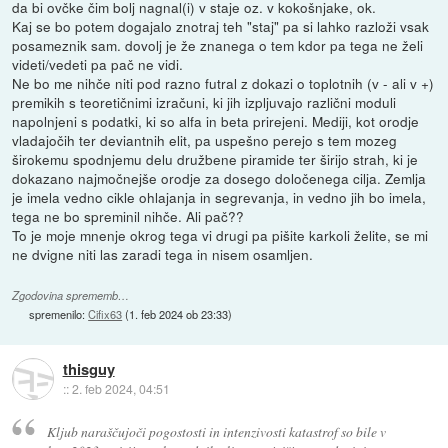
da bi ovčke čim bolj nagnal(i) v staje oz. v kokošnjake, ok.
Kaj se bo potem dogajalo znotraj teh "staj" pa si lahko razloži vsak
posameznik sam. dovolj je že znanega o tem kdor pa tega ne želi
videti/vedeti pa pač ne vidi.
Ne bo me nihče niti pod razno futral z dokazi o toplotnih (v - ali v +)
premikih s teoretičnimi izračuni, ki jih izpljuvajo različni moduli
napolnjeni s podatki, ki so alfa in beta prirejeni. Mediji, kot orodje
vladajočih ter deviantnih elit, pa uspešno perejo s tem mozeg
širokemu spodnjemu delu družbene piramide ter širijo strah, ki je
dokazano najmočnejše orodje za dosego določenega cilja. Zemlja
je imela vedno cikle ohlajanja in segrevanja, in vedno jih bo imela,
tega ne bo spreminil nihče. Ali pač??
To je moje mnenje okrog tega vi drugi pa pišite karkoli želite, se mi
ne dvigne niti las zaradi tega in nisem osamljen.
Zgodovina sprememb…
spremenilo:
Cifix63
(
1. feb 2024 ob 23:33
)
thisguy
::
2. feb 2024, 04:51
Kljub naraščujoči pogostosti in intenzivosti katastrof so bile v