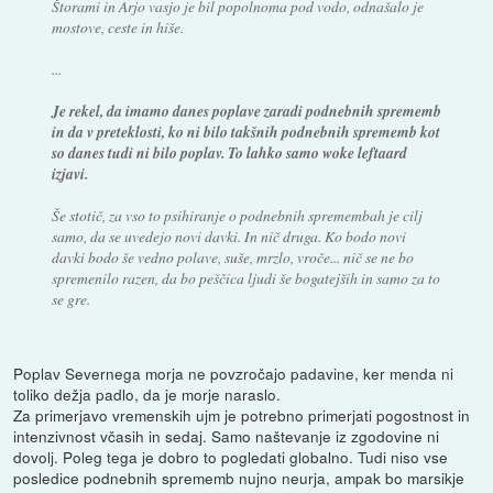
Štorami in Arjo vasjo je bil popolnoma pod vodo, odnašalo je
mostove, ceste in hiše.
...
Je rekel, da imamo danes poplave zaradi podnebnih sprememb
in da v preteklosti, ko ni bilo takšnih podnebnih sprememb kot
so danes tudi ni bilo poplav. To lahko samo woke leftaard
izjavi.
Še stotič, za vso to psihiranje o podnebnih spremembah je cilj
samo, da se uvedejo novi davki. In nič druga. Ko bodo novi
davki bodo še vedno polave, suše, mrzlo, vroče... nič se ne bo
spremenilo razen, da bo peščica ljudi še bogatejših in samo za to
se gre.
Poplav Severnega morja ne povzročajo padavine, ker menda ni
toliko dežja padlo, da je morje naraslo.
Za primerjavo vremenskih ujm je potrebno primerjati pogostnost in
intenzivnost včasih in sedaj. Samo naštevanje iz zgodovine ni
dovolj. Poleg tega je dobro to pogledati globalno. Tudi niso vse
posledice podnebnih sprememb nujno neurja, ampak bo marsikje