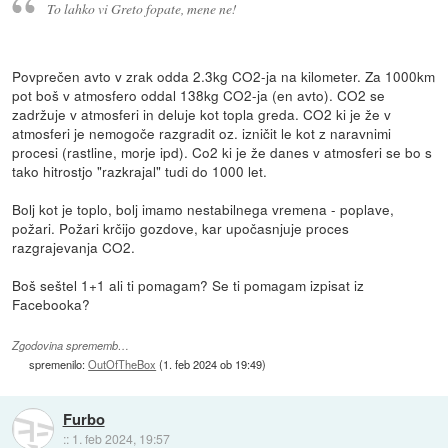
To lahko vi Greto fopate, mene ne!
Povprečen avto v zrak odda 2.3kg CO2-ja na kilometer. Za 1000km
pot boš v atmosfero oddal 138kg CO2-ja (en avto). CO2 se
zadržuje v atmosferi in deluje kot topla greda. CO2 ki je že v
atmosferi je nemogoče razgradit oz. izničit le kot z naravnimi
procesi (rastline, morje ipd). Co2 ki je že danes v atmosferi se bo s
tako hitrostjo "razkrajal" tudi do 1000 let.
Bolj kot je toplo, bolj imamo nestabilnega vremena - poplave,
požari. Požari krčijo gozdove, kar upočasnjuje proces
razgrajevanja CO2.
Boš seštel 1+1 ali ti pomagam? Se ti pomagam izpisat iz
Facebooka?
Zgodovina sprememb…
spremenilo:
OutOfTheBox
(
1. feb 2024 ob 19:49
)
Furbo
::
1. feb 2024, 19:57