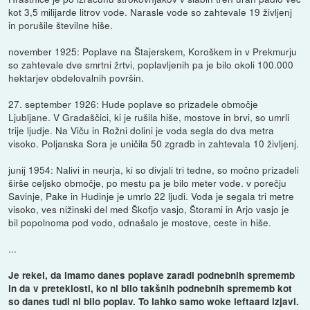
kot 3,5 milijarde litrov vode. Narasle vode so zahtevale 19 življenj
in porušile številne hiše.
november 1925: Poplave na Štajerskem, Koroškem in v Prekmurju
so zahtevale dve smrtni žrtvi, poplavljenih pa je bilo okoli 100.000
hektarjev obdelovalnih površin.
27. september 1926: Hude poplave so prizadele območje
Ljubljane. V Gradaščici, ki je rušila hiše, mostove in brvi, so umrli
trije ljudje. Na Viču in Rožni dolini je voda segla do dva metra
visoko. Poljanska Sora je uničila 50 zgradb in zahtevala 10 življenj.
junij 1954: Nalivi in neurja, ki so divjali tri tedne, so močno prizadeli
širše celjsko območje, po mestu pa je bilo meter vode. v porečju
Savinje, Pake in Hudinje je umrlo 22 ljudi. Voda je segala tri metre
visoko, ves nižinski del med Škofjo vasjo, Štorami in Arjo vasjo je
bil popolnoma pod vodo, odnašalo je mostove, ceste in hiše.
...
Je rekel, da imamo danes poplave zaradi podnebnih sprememb
in da v preteklosti, ko ni bilo takšnih podnebnih sprememb kot
so danes tudi ni bilo poplav. To lahko samo woke leftaard izjavi.