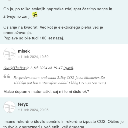
Oh ja, po toliko stoletjih napredka zdaj spet častimo sonce in
žrtvujemo zanj.
Oslarije na kvadrat. Več kot je električnega pleha več je
onesnaževanja.
Poplave so bile tudi 100 let nazaj.
misek
::
1. feb 2024, 19:59
OutOfTheBox
je
1. feb 2024 ob 19:47
izjavil
:
Povprečen avto v zrak odda 2.3kg CO2-ja na kilometer. Za
1000km pot boš v atmosfero oddal 138kg CO2-ja (en avto).
Malce šepam v matematiki, saj mi to ni čisto ok?
feryz
::
1. feb 2024, 20:05
Imamo rekordno število sončnic in rekordne izpuste CO2. Očitno je
to dvoje v sorazmerju, več enih, več drugega.