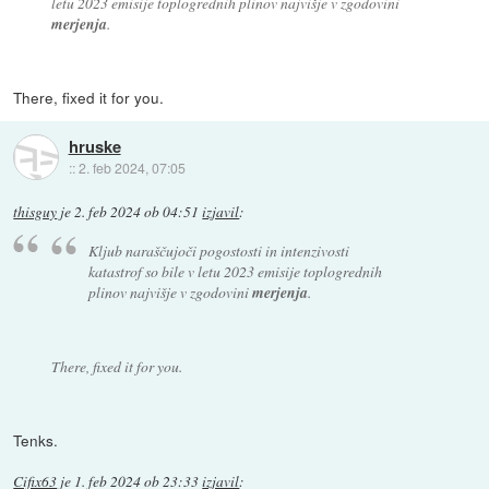
letu 2023 emisije toplogrednih plinov najvišje v zgodovini
merjenja
.
There, fixed it for you.
hruske
::
2. feb 2024, 07:05
thisguy
je
2. feb 2024 ob 04:51
izjavil
:
Kljub naraščujoči pogostosti in intenzivosti
katastrof so bile v letu 2023 emisije toplogrednih
plinov najvišje v zgodovini
merjenja
.
There, fixed it for you.
Tenks.
Cifix63
je
1. feb 2024 ob 23:33
izjavil
: