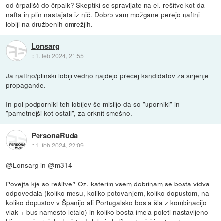
od črpališč do črpalk? Skeptiki se spravljate na el. rešitve kot da
nafta in plin nastajata iz nič. Dobro vam možgane perejo naftni
lobiji na družbenih omrežjih.
Lonsarg
::
1. feb 2024, 21:55
Ja naftno/plinski lobiji vedno najdejo precej kandidatov za širjenje
propagande.
In pol podporniki teh lobijev še mislijo da so "uporniki" in
"pametnejši kot ostali", za crknit smešno.
PersonaRuda
::
1. feb 2024, 22:09
@Lonsarg in @m314
Povejta kje so rešitve? Oz. katerim vsem dobrinam se bosta vidva
odpovedala (koliko mesu, koliko potovanjem, koliko dopustom, na
koliko dopustov v Španijo ali Portugalsko bosta šla z kombinacijo
vlak + bus namesto letalo) in koliko bosta imela poleti nastavljeno
klimo v pisarni, ko boista delala in koliko stopinj imata v tem