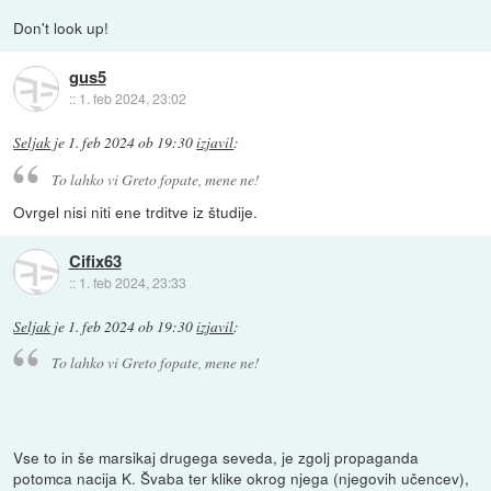
Don't look up!
gus5
::
1. feb 2024, 23:02
Seljak
je
1. feb 2024 ob 19:30
izjavil
:
To lahko vi Greto fopate, mene ne!
Ovrgel nisi niti ene trditve iz študije.
Cifix63
::
1. feb 2024, 23:33
Seljak
je
1. feb 2024 ob 19:30
izjavil
:
To lahko vi Greto fopate, mene ne!
Vse to in še marsikaj drugega seveda, je zgolj propaganda
potomca nacija K. Švaba ter klike okrog njega (njegovih učencev),