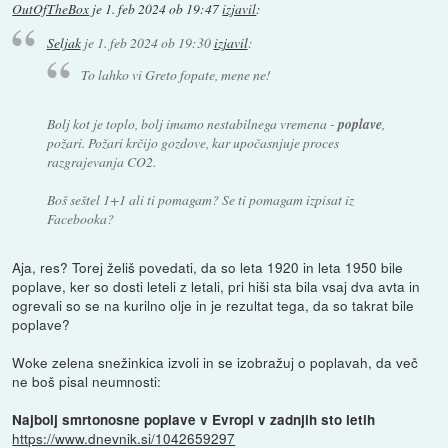
OutOfTheBox
je
1. feb 2024 ob 19:47
izjavil
:
Seljak
je
1. feb 2024 ob 19:30
izjavil
:
To lahko vi Greto fopate, mene ne!
Bolj kot je toplo, bolj imamo nestabilnega vremena -
poplave
,
požari. Požari krčijo gozdove, kar upočasnjuje proces
razgrajevanja CO2.
Boš seštel 1+1 ali ti pomagam? Se ti pomagam izpisat iz
Facebooka?
Aja, res? Torej želiš povedati, da so leta 1920 in leta 1950 bile
poplave, ker so dosti leteli z letali, pri hiši sta bila vsaj dva avta in
ogrevali so se na kurilno olje in je rezultat tega, da so takrat bile
poplave?
Woke zelena snežinkica izvoli in se izobražuj o poplavah, da več
ne boš pisal neumnosti:
Najbolj smrtonosne poplave v Evropi v zadnjih sto letih
https://www.dnevnik.si/1042659297