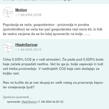
Motion
::
1. feb 2024, 20:08
Populacija se veča, gospodarstvo - proizvodja in poraba
(potroštništvo) se veča ker pač gospodarska rast mora bit, in folk
še vedno verjame da se bo kdaj spremenilo na bolje .......
HladnSpricar
::
1. feb 2024, 20:10
Cirka 0,035% CO2 je v naši atmosferi. Če pade pod 0,025% bodo
baje začele propadati rastline. Več ko ga je, bolje uspevajo in tudi
več kisika proizvedejo. V rastlinjakih CO2 baje celo dodajajo za
boljšo rast.
Res ne kužite da je vse skupaj en velik nateg za praznenje žepov
ter omejevanje ljudi?
Zgodovina sprememb…
spremenilo:
HladnSpricar
(
1. feb 2024 ob 20:12
)