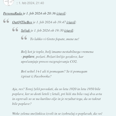
::
1. feb 2024, 21:40
PersonaRuda
je
1. feb 2024 ob 20:36
izjavil
:
OutOfTheBox
je
1. feb 2024 ob 19:47
izjavil
:
Seljak
je
1. feb 2024 ob 19:30
izjavil
:
To lahko vi Greto fopate, mene ne!
Bolj kot je toplo, bolj imamo nestabilnega vremena
-
poplave
, požari. Požari krčijo gozdove, kar
upočasnjuje proces razgrajevanja CO2.
Boš seštel 1+1 ali ti pomagam? Se ti pomagam
izpisat iz Facebooka?
Aja, res? Torej želiš povedati, da so leta 1920 in leta 1950 bile
poplave, ker so dosti leteli z letali, pri hiši sta bila vsaj dva avta
in ogrevali so se na kurilno olje in je rezultat tega, da so takrat
bile poplave?
Woke zelena snežinkica izvoli in se izobražuj o poplavah, da več