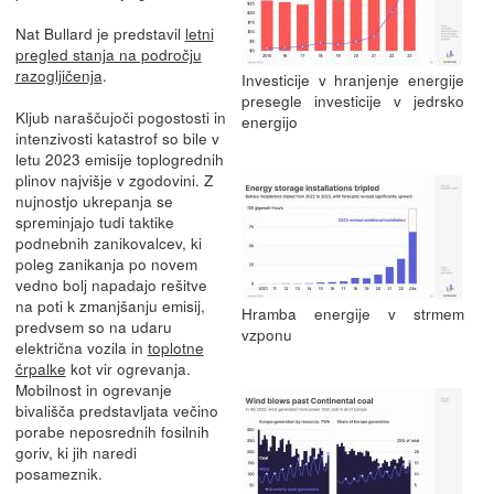
Nat Bullard je predstavil
letni
pregled stanja na področju
razogljičenja
.
Investicije v hranjenje energije
presegle investicije v jedrsko
Kljub naraščujoči pogostosti in
energijo
intenzivosti katastrof so bile v
letu 2023 emisije toplogrednih
plinov najvišje v zgodovini. Z
nujnostjo ukrepanja se
spreminjajo tudi taktike
podnebnih zanikovalcev, ki
poleg zanikanja po novem
vedno bolj napadajo rešitve
na poti k zmanjšanju emisij,
Hramba energije v strmem
predvsem so na udaru
vzponu
električna vozila in
toplotne
črpalke
kot vir ogrevanja.
Mobilnost in ogrevanje
bivališča predstavljata večino
porabe neposrednih fosilnih
goriv, ki jih naredi
posameznik.