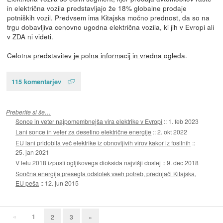
in električna vozila predstavljajo že 18% globalne prodaje
potniških vozil. Predvsem ima Kitajska močno prednost, da so na
trgu dobavljiva cenovno ugodna električna vozila, ki jih v Evropi ali
v ZDA ni videti.
Celotna
predstavitev je polna informacij in vredna ogleda
.
115 komentarjev
Preberite si še…
Sonce in veter najpomembnejša vira elektrike v Evropi
::
1. feb 2023
Lani sonce in veter za desetino električne energije
::
2. okt 2022
EU lani pridobila več elektrike iz obnovljivih virov kakor iz fosilnih
::
25. jan 2021
V letu 2018 izpusti ogljikovega dioksida najvišji doslej
::
9. dec 2018
Sončna energija presegla odstotek vseh potreb, prednjači Kitajska,
EU peša
::
12. jun 2015
«
1
2
3
»