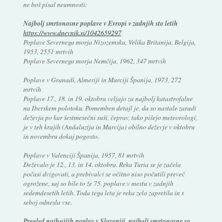
ne boš pisal neumnosti:
Najbolj smrtonosne poplave v Evropi v zadnjih sto letih
https://www.dnevnik.si/1042659297
Poplave Severnega morja Nizozemska, Velika Britanija, Belgija,
1953, 2551 mrtvih
Poplave Severnega morja Nemčija, 1962, 347 mrtvih
Poplave v Granadi, Almeriji in Murciji Španija, 1973, 272
mrtvih
Poplave 17., 18. in 19. oktobra veljajo za najbolj katastrofalne
na Iberskem polotoku. Pomemben detajl je, da so nastale zaradi
deževja po kar šestmesečni suši, čeprav, tako pišejo meteorologi,
je v teh krajih (Andaluzija in Murcija) obilno deževje v oktobru
in novembru dokaj pogosto.
Poplave v Valenciji Španija, 1957, 81 mrtvih
Deževalo je 12., 13. in 14. oktobra. Reka Turia se je začela
počasi dvigovati, a prebivalci se očitno niso počutili preveč
ogrožene, saj so bile to že 75. poplave v mestu v zadnjih
sedemdesetih letih. Toda tega leta je reka zelo zapretila in s
seboj odnesla vse.
Pregled najhujših poplav v Sloveniji, najbolj smrtonosne so