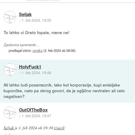
Seljak
::
1. feb 2024, 19:30
To lahko vi Greto fopate, mene ne!
Zgodovina sprememb…
predlagal izbris:
sirotka
(
2. feb 2024 ob 08:06
)
HolyFuck1
::
1. feb 2024, 19:46
Ali lahko tudi posameznik, tako kot korporacije, kupi emisijske
kupončke, nato pa okrog govori, da je ogljično nevtralen ali celo
negativen?
OutOfTheBox
::
1. feb 2024, 19:47
Seljak
je
1. feb 2024 ob 19:30
izjavil
: