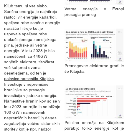
Kljub temu ni vse slabo.
Vetrna energija v Evropi
Sončna energija je najhitreje
presegla premog
rastoči vir energije kadarkoli,
vpeljava rabe sončne energije
narašča hitreje kot je
uspevala vpeljava rabe
utekočinjenega zemeljskega
plina, jedrske ali vetrne
energije. V letu 2023 je bilo
nameščenih za 440GW
sončnih elektrarn, tisočkrat
Premogovne elektrarne gradi le
več kot pred dvema
še Kitajska
desetletjema, od teh je
polovico namestila Kitajska
.
Investicije v nepremične
hranilnike so presegle
investicije v jedrsko energijo.
Namestitve hranilnikov so se v
letu 2023 potrojile in se bližajo
100 GWh nameščenih
nepremičnih baterij in danes
Polnilna omrežja na Kitajskem
zagotavljajo večino sistemskih
porabijo toliko energije kot je
storitev kot je npr. nadzor