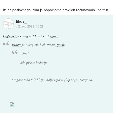
Izkaz poslovnega izida je popolnoma pravilen računovodski termin.
fikus_
::
2. avg 2023, 10:28
kuglvinkl
je
1. avg 2023 ob 21:32
izjavil
:
Evolve
je
1. avg 2023 ob 19:20
izjavil
:
izkaz?
kdo piše te bedarije
Mogoce ti bo tole blizje: bolje ispasti glup nego iz avijona.