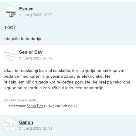
Evolve
::
1. avg 2023, 19:20
izkaz?
kdo piše te bedarije
Senior Dev
::
1. avg 2023, 20:19
Izkaz bo naslednji kvartal še slabši, ker so ljudje nehali kupovati
bedarije med katerimi je večina zabavne elektronike. Ne
pričakujem nič drugega kot rekordne popuste, še prej pa rekordne
izgube po rekordnih zaslužkih v letih med pandemijo.
Zgodovina sprememb…
spremenilo:
Senior Dev
(
1. avg 2023 ob 20:20
)
Ganon
::
1. avg 2023, 20:31