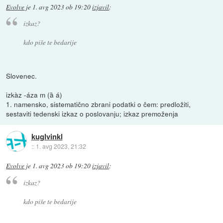
Evolve
je
1. avg 2023 ob 19:20
izjavil
:
izkaz?
kdo piše te bedarije
Slovenec.
izkàz -áza m (ȁ á)
1. namensko, sistematično zbrani podatki o čem: predložiti,
sestaviti tedenski izkaz o poslovanju; izkaz premoženja
kuglvinkl
::
1. avg 2023, 21:32
Evolve
je
1. avg 2023 ob 19:20
izjavil
:
izkaz?
kdo piše te bedarije