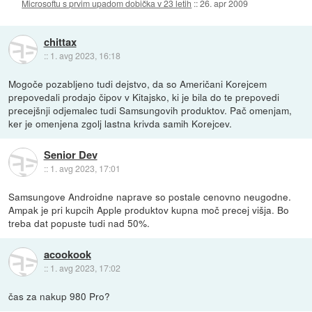
Microsoftu s prvim upadom dobička v 23 letih
::
26. apr 2009
chittax
::
1. avg 2023, 16:18
Mogoče pozabljeno tudi dejstvo, da so Američani Korejcem
prepovedali prodajo čipov v Kitajsko, ki je bila do te prepovedi
precejšnji odjemalec tudi Samsungovih produktov. Pač omenjam,
ker je omenjena zgolj lastna krivda samih Korejcev.
Senior Dev
::
1. avg 2023, 17:01
Samsungove Androidne naprave so postale cenovno neugodne.
Ampak je pri kupcih Apple produktov kupna moč precej višja. Bo
treba dat popuste tudi nad 50%.
acookook
::
1. avg 2023, 17:02
čas za nakup 980 Pro?