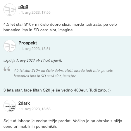
c3p0
::
1. avg 2023, 17:56
4.5 let star S10+ mi čisto dobro služi, morda tudi zato, pa celo
bananico ima in SD card slot, imagine.
Prospekt
::
1. avg 2023, 18:51
c3p0
je
1. avg 2023 ob 17:56
izjavil
:
4.5 let star S10+ mi čisto dobro služi, morda tudi zato, pa celo
bananico ima in SD card slot, imagine.
3 leta star, face liftan S20 je še vedno 400eur. Tudi zato. :)
2dark
::
1. avg 2023, 18:58
Sej tud Iphone je vedno težje prodat. Večino je na obroke z nižjo
ceno pri mobilnih ponudnikih.