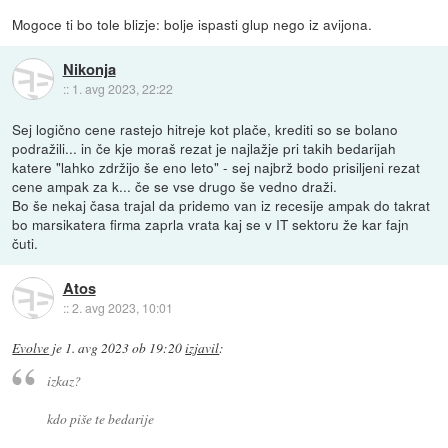
Mogoce ti bo tole blizje: bolje ispasti glup nego iz avijona.
Nikonja
::
1. avg 2023, 22:22
Sej logično cene rastejo hitreje kot plače, krediti so se bolano
podražili... in če kje moraš rezat je najlažje pri takih bedarijah
katere "lahko zdržijo še eno leto" - sej najbrž bodo prisiljeni rezat
cene ampak za k... če se vse drugo še vedno draži.
Bo še nekaj časa trajal da pridemo van iz recesije ampak do takrat
bo marsikatera firma zaprla vrata kaj se v IT sektoru že kar fajn
čuti.
Atos
::
2. avg 2023, 10:01
Evolve
je
1. avg 2023 ob 19:20
izjavil
:
izkaz?
kdo piše te bedarije