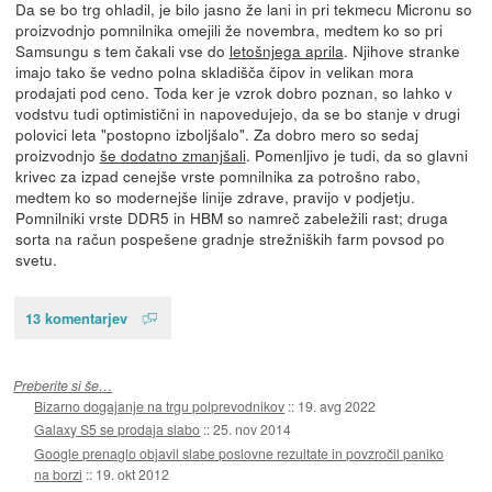
Da se bo trg ohladil, je bilo jasno že lani in pri tekmecu Micronu so
proizvodnjo pomnilnika omejili že novembra, medtem ko so pri
Samsungu s tem čakali vse do
letošnjega aprila
. Njihove stranke
imajo tako še vedno polna skladišča čipov in velikan mora
prodajati pod ceno. Toda ker je vzrok dobro poznan, so lahko v
vodstvu tudi optimistični in napovedujejo, da se bo stanje v drugi
polovici leta "postopno izboljšalo". Za dobro mero so sedaj
proizvodnjo
še dodatno zmanjšali
. Pomenljivo je tudi, da so glavni
krivec za izpad cenejše vrste pomnilnika za potrošno rabo,
medtem ko so modernejše linije zdrave, pravijo v podjetju.
Pomnilniki vrste DDR5 in HBM so namreč zabeležili rast; druga
sorta na račun pospešene gradnje strežniških farm povsod po
svetu.
13 komentarjev
Preberite si še…
Bizarno dogajanje na trgu polprevodnikov
::
19. avg 2022
Galaxy S5 se prodaja slabo
::
25. nov 2014
Google prenaglo objavil slabe poslovne rezultate in povzročil paniko
na borzi
::
19. okt 2012