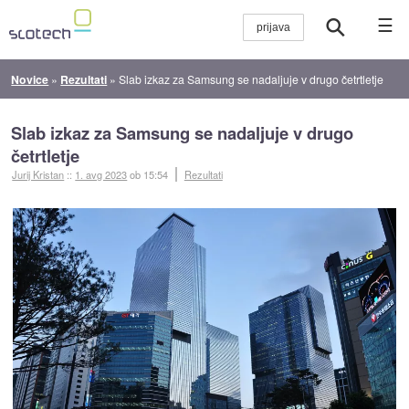
☰
Novice
»
Rezultati
»
Slab izkaz za Samsung se nadaljuje v drugo četrtletje
Slab izkaz za Samsung se nadaljuje v drugo
četrtletje
Jurij Kristan
::
1. avg 2023
ob 15:54
Rezultati