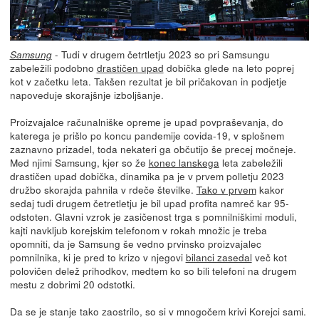
- Tudi v drugem četrtletju 2023 so pri Samsungu
Samsung
zabeležili podobno
drastičen upad
dobička glede na leto poprej
kot v začetku leta. Takšen rezultat je bil pričakovan in podjetje
napoveduje skorajšnje izboljšanje.
Proizvajalce računalniške opreme je upad povpraševanja, do
katerega je prišlo po koncu pandemije covida-19, v splošnem
zaznavno prizadel, toda nekateri ga občutijo še precej močneje.
Med njimi Samsung, kjer so že
konec lanskega
leta zabeležili
drastičen upad dobička, dinamika pa je v prvem polletju 2023
družbo skorajda pahnila v rdeče številke.
Tako v prvem
kakor
sedaj tudi drugem četretletju je bil upad profita namreč kar 95-
odstoten. Glavni vzrok je zasičenost trga s pomnilniškimi moduli,
kajti navkljub korejskim telefonom v rokah množic je treba
opomniti, da je Samsung še vedno prvinsko proizvajalec
pomnilnika, ki je pred to krizo v njegovi
bilanci zasedal
več kot
polovičen delež prihodkov, medtem ko so bili telefoni na drugem
mestu z dobrimi 20 odstotki.
Da se je stanje tako zaostrilo, so si v mnogočem krivi Korejci sami.