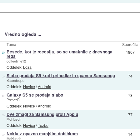
Vredno ogleda ...
Tema
Sporočila
»
Besede, kot je recesija, so se umaknile z dnevnega
1807
reda
coffeetime12
Oddelek:
Loža
»
Slaba prodaja S9 krati prihodke in spanec Samsungu
74
Balandeque
Oddelek:
Novice
/
Android
»
Galaxy S5 se prodaja slabo
73
PrimozR
Oddelek:
Novice
/
Android
»
Dve zmagi za Samsung proti Applu
77
McHusch
Oddelek:
Novice
/
Tožbe
»
Nokia z opazno manjšim dobičkom
14
McHusch