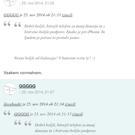
::
25. nov 2014, 21:35
GGGGG
je
25. nov 2014 ob 21:33
izjavil
:
Dobiš boljši, hitrejši telefon za manj denarja in z
bistveno boljšo podporo. Enako je pri iPhonu. In
ljudem je počasi to postalo jasno.
Nexus boljši od Galaxyja? V katerem svetu že? :)
Vsakem normalnem.
GGGGG
::
25. nov 2014, 21:37
iloveboobz
je
25. nov 2014 ob 21:34
izjavil
:
GGGGG
je
25. nov 2014 ob 21:33
izjavil
:
Dobiš boljši, hitrejši telefon za manj
denarja in z bistveno boljšo podporo.