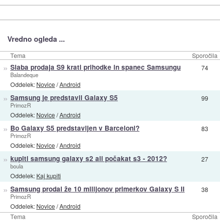
Vredno ogleda ...
Tema
Sporočila
»
Slaba prodaja S9 krati prihodke in spanec Samsungu
74
Balandeque
Oddelek:
Novice
/
Android
»
Samsung je predstavil Galaxy S5
99
PrimozR
Oddelek:
Novice
/
Android
»
Bo Galaxy S5 predstavljen v Barceloni?
83
PrimozR
Oddelek:
Novice
/
Android
»
kupiti samsung galaxy s2 ali počakat s3 - 2012?
27
boula
Oddelek:
Kaj kupiti
»
Samsung prodal že 10 milijonov primerkov Galaxy S II
38
PrimozR
Oddelek:
Novice
/
Android
Tema
Sporočila