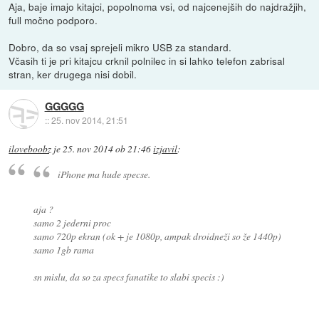
Aja, baje imajo kitajci, popolnoma vsi, od najcenejših do najdražjih,
full močno podporo.
Dobro, da so vsaj sprejeli mikro USB za standard.
Včasih ti je pri kitajcu crknil polnilec in si lahko telefon zabrisal
stran, ker drugega nisi dobil.
GGGGG
::
25. nov 2014, 21:51
iloveboobz
je
25. nov 2014 ob 21:46
izjavil
:
iPhone ma hude specse.
aja ?
samo 2 jederni proc
samo 720p ekran (ok + je 1080p, ampak droidneži so že 1440p)
samo 1gb rama
sn mislu, da so za specs fanatike to slabi specis :)