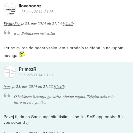
iloveboobz
::
25. nov 2014, 21:26
FlyingBee
je
25. nov 2014 ob 21:26
izjavil
:
a za Bolha.com nisi slišal
ker se mi res da hecat vsako leto z prodajo telefona in nakupom
novega
PrimozR
::
25. nov 2014, 21:27
feryz
je
25. nov 2014 ob 21:22
izjavil
:
O kakšnem štekanju govorite, nimam pojma. Telefon dela zelo
hitro in zelo gladko.
Povej ti, da so Samsungi hitri tistim, ki se jim SMS app odpira 5 in
več sekund ;)