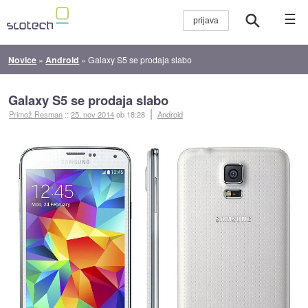
☰
Novice
»
Android
»
Galaxy S5 se prodaja slabo
Galaxy S5 se prodaja slabo
Primož Resman
::
25. nov 2014
ob 18:28
Android