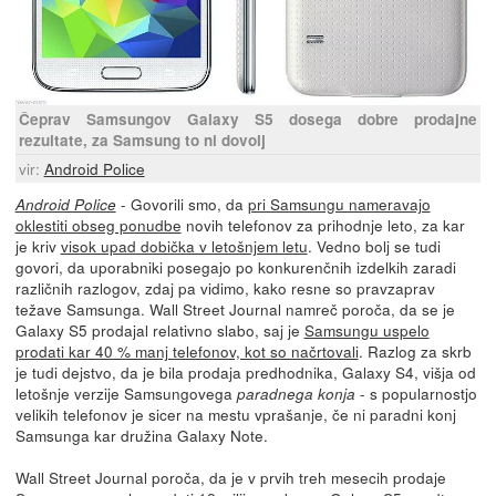
Čeprav Samsungov Galaxy S5 dosega dobre prodajne
rezultate, za Samsung to ni dovolj
vir:
Android Police
- Govorili smo, da
pri Samsungu nameravajo
Android Police
oklestiti obseg ponudbe
novih telefonov za prihodnje leto, za kar
je kriv
visok upad dobička v letošnjem letu
. Vedno bolj se tudi
govori, da uporabniki posegajo po konkurenčnih izdelkih zaradi
različnih razlogov, zdaj pa vidimo, kako resne so pravzaprav
težave Samsunga. Wall Street Journal namreč poroča, da se je
Galaxy S5 prodajal relativno slabo, saj je
Samsungu uspelo
prodati kar 40 % manj telefonov, kot so načrtovali
. Razlog za skrb
je tudi dejstvo, da je bila prodaja predhodnika, Galaxy S4, višja od
letošnje verzije Samsungovega
- s popularnostjo
paradnega konja
velikih telefonov je sicer na mestu vprašanje, če ni paradni konj
Samsunga kar družina Galaxy Note.
Wall Street Journal poroča, da je v prvih treh mesecih prodaje