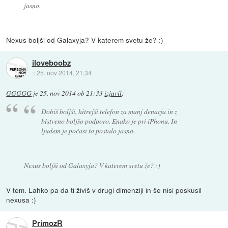
jasno.
Nexus boljši od Galaxyja? V katerem svetu že? :)
iloveboobz
::
25. nov 2014, 21:34
GGGGG
je
25. nov 2014 ob 21:33
izjavil
:
Dobiš boljši, hitrejši telefon za manj denarja in z
bistveno boljšo podporo. Enako je pri iPhonu. In
ljudem je počasi to postalo jasno.
Nexus boljši od Galaxyja? V katerem svetu že? :)
V tem. Lahko pa da ti živiš v drugi dimenziji in še nisi poskusil
nexusa :)
PrimozR