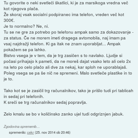
Tu govorite o neki svetleči škatlici, ki je za marsikoga vredna več
kot njegova plača.
Že skoraj vsak socialni podpiranec ima telefon, vreden več kot
300€.
Je to normalno? Ne, ni.
Tu se ne gre za potrebo po telefonu ampak samo za dokazovanje -
za status. Če ne morem imeti dragega avtomobila, naj imam pa
vsaj najdražji telefon. Ki ga itak ne znam uporabljat... Ampak
pokažem se pa lahko.
Bistvo vsega je v tem, da je trg zasičen s to navlako. Ljudje si
počasi prihajajo k pameti, da ne moreš dajat vsako leto ali celo 2x
na leto po celo plačo ali dve za nekaj, kar sploh ne uporablajaš.
Poleg vsega se pa še nič ne spremeni. Malo svetleče plastike in to
je to.
Tako kot se je zasičil trg računalnikov, tako je prišlo tudi pri tablicah
in sedaj pri telefonih.
K sreči se trg računalnikov sedaj popravlja.
Zelo kmalu se bo v količinsko zanko ujel tudi odgriznjen jabuk.
Zgodovina sprememb…
spremenilo:
cekr
(
25. nov 2014 ob 20:46
)