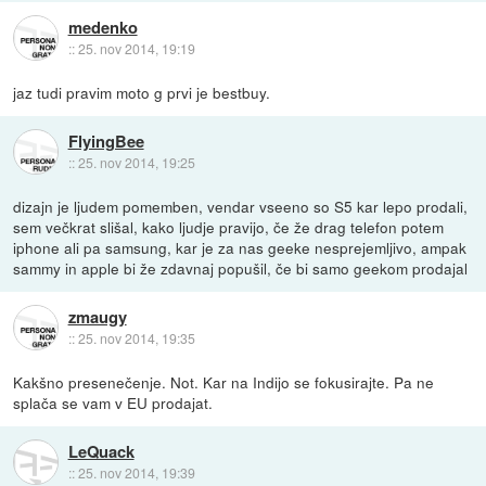
medenko
::
25. nov 2014, 19:19
jaz tudi pravim moto g prvi je bestbuy.
FlyingBee
::
25. nov 2014, 19:25
dizajn je ljudem pomemben, vendar vseeno so S5 kar lepo prodali,
sem večkrat slišal, kako ljudje pravijo, če že drag telefon potem
iphone ali pa samsung, kar je za nas geeke nesprejemljivo, ampak
sammy in apple bi že zdavnaj popušil, če bi samo geekom prodajal
zmaugy
::
25. nov 2014, 19:35
Kakšno presenečenje. Not. Kar na Indijo se fokusirajte. Pa ne
splača se vam v EU prodajat.
LeQuack
::
25. nov 2014, 19:39