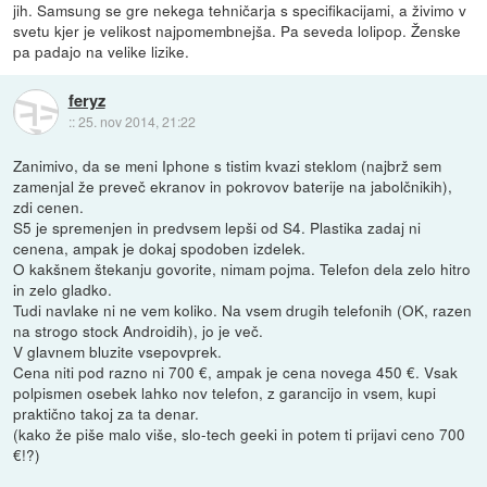
jih. Samsung se gre nekega tehničarja s specifikacijami, a živimo v
svetu kjer je velikost najpomembnejša. Pa seveda lolipop. Ženske
pa padajo na velike lizike.
feryz
::
25. nov 2014, 21:22
Zanimivo, da se meni Iphone s tistim kvazi steklom (najbrž sem
zamenjal že preveč ekranov in pokrovov baterije na jabolčnikih),
zdi cenen.
S5 je spremenjen in predvsem lepši od S4. Plastika zadaj ni
cenena, ampak je dokaj spodoben izdelek.
O kakšnem štekanju govorite, nimam pojma. Telefon dela zelo hitro
in zelo gladko.
Tudi navlake ni ne vem koliko. Na vsem drugih telefonih (OK, razen
na strogo stock Androidih), jo je več.
V glavnem bluzite vsepovprek.
Cena niti pod razno ni 700 €, ampak je cena novega 450 €. Vsak
polpismen osebek lahko nov telefon, z garancijo in vsem, kupi
praktično takoj za ta denar.
(kako že piše malo više, slo-tech geeki in potem ti prijavi ceno 700
€!?)