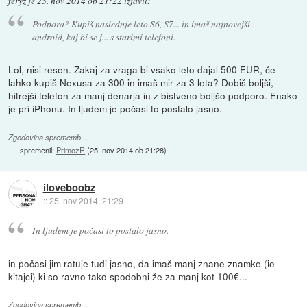
feryz
je
25. nov 2014 ob 21:22
izjavil
:
Podpora? Kupiš naslednje leto S6, S7... in imaš najnovejši
android, kaj bi se j... s starimi telefoni.
Lol, nisi resen. Zakaj za vraga bi vsako leto dajal 500 EUR, če
lahko kupiš Nexusa za 300 in imaš mir za 3 leta? Dobiš boljši,
hitrejši telefon za manj denarja in z bistveno boljšo podporo. Enako
je pri iPhonu. In ljudem je počasi to postalo jasno.
Zgodovina sprememb…
spremenil:
PrimozR
(
25. nov 2014 ob 21:28
)
iloveboobz
::
25. nov 2014, 21:29
In ljudem je počasi to postalo jasno.
in počasi jim ratuje tudi jasno, da imaš manj znane znamke (ie
kitajci) ki so ravno tako spodobni že za manj kot 100€...
Zgodovina sprememb…