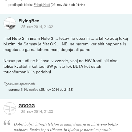
predlagalo izbris:
PrihajaNodi
(
25. nov 2014 ob 21:44
)
FlyingBee
::
25. nov 2014, 21:32
imel Note 2 in imam Note 3 ... težav ne opazim ... a lahko zdaj tukaj
bluzim, da Sammy je čist OK ... NE, ne morem, ker shit happens in
mogoče se ga na iphone manj dogaja ali pa ne
Nexus pa tudi ne bi koval v zvezde, vsaj na HW fronti niti niso
toliko kvalitetni kot tudi SW je isto tok BETA kot ostali
touchčarovniki in podobni
Zgodovina sprememb…
spremenil:
FlyingBee
(
25. nov 2014 ob 21:33
)
GGGGG
::
25. nov 2014, 21:33
Dobiš boljši, hitrejši telefon za manj denarja in z bistveno boljšo
podporo. Enako je pri iPhonu. In ljudem je počasi to postalo