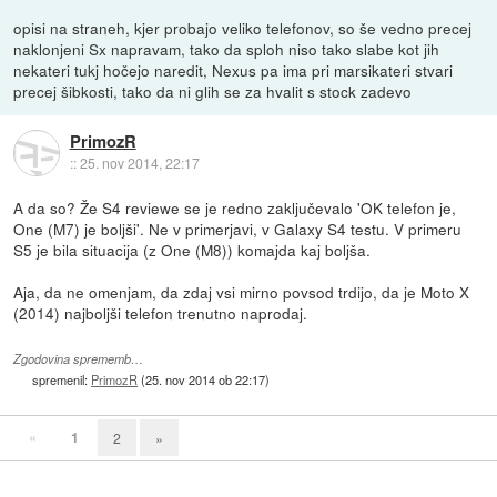
opisi na straneh, kjer probajo veliko telefonov, so še vedno precej
naklonjeni Sx napravam, tako da sploh niso tako slabe kot jih
nekateri tukj hočejo naredit, Nexus pa ima pri marsikateri stvari
precej šibkosti, tako da ni glih se za hvalit s stock zadevo
PrimozR
::
25. nov 2014, 22:17
A da so? Že S4 reviewe se je redno zaključevalo 'OK telefon je,
One (M7) je boljši'. Ne v primerjavi, v Galaxy S4 testu. V primeru
S5 je bila situacija (z One (M8)) komajda kaj boljša.
Aja, da ne omenjam, da zdaj vsi mirno povsod trdijo, da je Moto X
(2014) najboljši telefon trenutno naprodaj.
Zgodovina sprememb…
spremenil:
PrimozR
(
25. nov 2014 ob 22:17
)
«
1
2
»