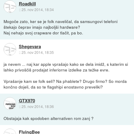
Roadkill
::
25. nov 2014, 18:34
Mogoče zato, ker se je folk naveličal, da samsungovi telefoni
štekajo čeprav imajo najboljši hardware?
Naj nehajo svoj crapware dor tlačit, pa bo.
Shegevara
::
25. nov 2014, 18:35
ja nevem ... naj kar apple vprašajo kako se dela imidž, s katerim si
lahko privoščiš prodajat inferiorne izdelke za težke evre.
Vprašanje kam se folk seli? Na phablete? Drugo firmo? So morda
končno dojeli, da so te flagshipi enostavno preveliki?
GTX970
::
25. nov 2014, 18:36
Obstajaja kak spodoben alternativen rom zanj ?
FlyingBee