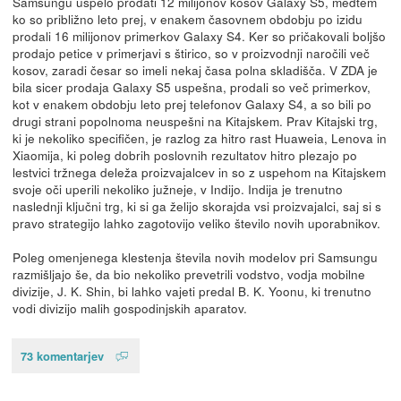
Samsungu uspelo prodati 12 milijonov kosov Galaxy S5, medtem
ko so približno leto prej, v enakem časovnem obdobju po izidu
prodali 16 milijonov primerkov Galaxy S4. Ker so pričakovali boljšo
prodajo petice v primerjavi s štirico, so v proizvodnji naročili več
kosov, zaradi česar so imeli nekaj časa polna skladišča. V ZDA je
bila sicer prodaja Galaxy S5 uspešna, prodali so več primerkov,
kot v enakem obdobju leto prej telefonov Galaxy S4, a so bili po
drugi strani popolnoma neuspešni na Kitajskem. Prav Kitajski trg,
ki je nekoliko specifičen, je razlog za hitro rast Huaweia, Lenova in
Xiaomija, ki poleg dobrih poslovnih rezultatov hitro plezajo po
lestvici tržnega deleža proizvajalcev in so z uspehom na Kitajskem
svoje oči uperili nekoliko južneje, v Indijo. Indija je trenutno
naslednji ključni trg, ki si ga želijo skorajda vsi proizvajalci, saj si s
pravo strategijo lahko zagotovijo veliko število novih uporabnikov.
Poleg omenjenega klestenja števila novih modelov pri Samsungu
razmišljajo še, da bio nekoliko prevetrili vodstvo, vodja mobilne
divizije, J. K. Shin, bi lahko vajeti predal B. K. Yoonu, ki trenutno
vodi divizijo malih gospodinjskih aparatov.
73 komentarjev