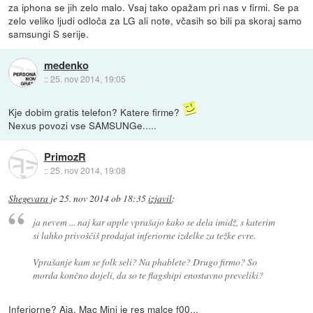
za iphona se jih zelo malo. Vsaj tako opažam pri nas v firmi. Se pa
zelo veliko ljudi odloča za LG ali note, včasih so bili pa skoraj samo
samsungi S serije.
medenko
::
25. nov 2014, 19:05
Kje dobim gratis telefon? Katere firme?
Nexus povozi vse SAMSUNGe.....
PrimozR
::
25. nov 2014, 19:08
Shegevara
je
25. nov 2014 ob 18:35
izjavil
:
ja nevem ... naj kar apple vprašajo kako se dela imidž, s katerim
si lahko privoščiš prodajat inferiorne izdelke za težke evre.
Vprašanje kam se folk seli? Na phablete? Drugo firmo? So
morda končno dojeli, da so te flagshipi enostavno preveliki?
Inferiorne? Aja, Mac Mini je res malce f00...