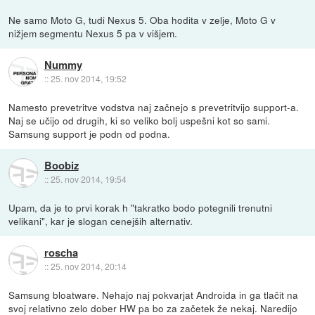
Ne samo Moto G, tudi Nexus 5. Oba hodita v zelje, Moto G v
nižjem segmentu Nexus 5 pa v višjem.
Nummy
::
25. nov 2014, 19:52
Namesto prevetritve vodstva naj začnejo s prevetritvijo support-a.
Naj se učijo od drugih, ki so veliko bolj uspešni kot so sami.
Samsung support je podn od podna.
Boobiz
::
25. nov 2014, 19:54
Upam, da je to prvi korak h "takratko bodo potegnili trenutni
velikani", kar je slogan cenejših alternativ.
roscha
::
25. nov 2014, 20:14
Samsung bloatware. Nehajo naj pokvarjat Androida in ga tlačit na
svoj relativno zelo dober HW pa bo za začetek že nekaj. Naredijo