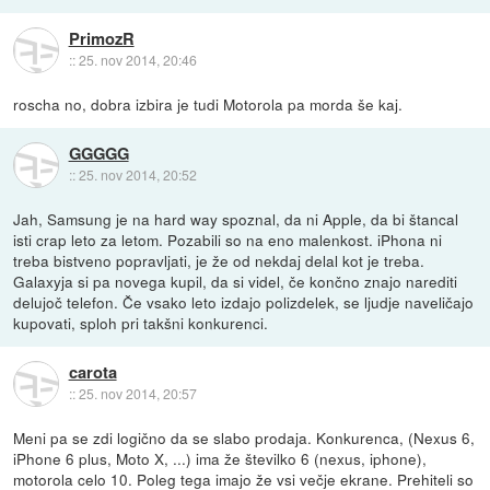
PrimozR
::
25. nov 2014, 20:46
roscha no, dobra izbira je tudi Motorola pa morda še kaj.
GGGGG
::
25. nov 2014, 20:52
Jah, Samsung je na hard way spoznal, da ni Apple, da bi štancal
isti crap leto za letom. Pozabili so na eno malenkost. iPhona ni
treba bistveno popravljati, je že od nekdaj delal kot je treba.
Galaxyja si pa novega kupil, da si videl, če končno znajo narediti
delujoč telefon. Če vsako leto izdajo polizdelek, se ljudje naveličajo
kupovati, sploh pri takšni konkurenci.
carota
::
25. nov 2014, 20:57
Meni pa se zdi logično da se slabo prodaja. Konkurenca, (Nexus 6,
iPhone 6 plus, Moto X, ...) ima že številko 6 (nexus, iphone),
motorola celo 10. Poleg tega imajo že vsi večje ekrane. Prehiteli so