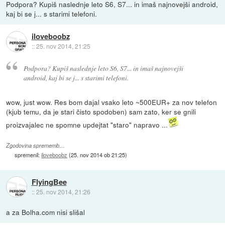
Podpora? Kupiš naslednje leto S6, S7... in imaš najnovejši android,
kaj bi se j... s starimi telefoni.
iloveboobz
::
25. nov 2014, 21:25
Podpora? Kupiš naslednje leto S6, S7... in imaš najnovejši
android, kaj bi se j... s starimi telefoni.
wow, just wow. Res bom dajal vsako leto ~500EUR+ za nov telefon
(kjub temu, da je stari čisto spodoben) sam zato, ker se gnili
proizvajalec ne spomne updejtat "staro" napravo ...
Zgodovina sprememb…
spremenil:
iloveboobz
(
25. nov 2014 ob 21:25
)
FlyingBee
::
25. nov 2014, 21:26
a za Bolha.com nisi slišal