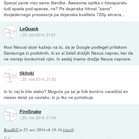
Specsi zame niso samo številke. Awesome optika v fotoaparatu
tudi spada pod specse, ne? Pa dejanska hitrost "samo"
dvojedernega procesorja pa dejanska kvaliteta 720p ekrana...
LeQuack
::
25. nov 2014, 21:51
Novi Nexusi sicer kažejo na to, da je Google podlegel pritiskom
Samsunga in podobnih, ki so si želeli dražjih Nexus naprav, ker da
ne morejo konkurirati njim. In sedaj imamo dražje Nexus naprave.
tikitoki
::
25. nov 2014, 21:52
In to nej bi bilo slabo? Mogoče pa se je folk končno naveličal en
mesec delat za navlako, ki jo tko ne potrebuje.
FireSnake
::
25. nov 2014, 21:54
Roadkill
je
25. nov 2014 ob 18:34
izjavil
: