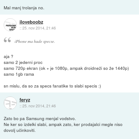
Mal manj trolanja no.
iloveboobz
::
25. nov 2014, 21:46
iPhone ma hude specse.
aja ?
samo 2 jederni proc
samo 720p ekran (ok + je 1080p, ampak droidneži so že 1440p)
samo 1gb rama
sn mislu, da so za specs fanatike to slabi specis :)
feryz
::
25. nov 2014, 21:46
Zato bo pa Samsung menjal vodstvo.
Ne ker so izdelki slabi, ampak zato, ker prodajalci megle niso
dovolj učinkoviti.