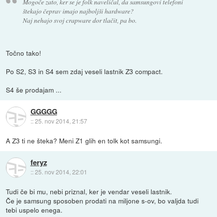
Mogoče zato, ker se je folk naveličal, da samsungovi telefoni
štekajo čeprav imajo najboljši hardware?
Naj nehajo svoj crapware dor tlačit, pa bo.
Točno tako!
Po S2, S3 in S4 sem zdaj veseli lastnik Z3 compact.
S4 še prodajam ...
GGGGG
::
25. nov 2014, 21:57
A Z3 ti ne šteka? Meni Z1 glih en tolk kot samsungi.
feryz
::
25. nov 2014, 22:01
Tudi če bi mu, nebi priznal, ker je vendar veseli lastnik.
Če je samsung sposoben prodati na miljone s-ov, bo valjda tudi
tebi uspelo enega.