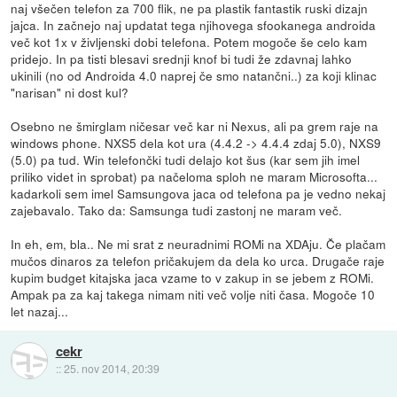
naj všečen telefon za 700 flik, ne pa plastik fantastik ruski dizajn
jajca. In začnejo naj updatat tega njihovega sfookanega androida
več kot 1x v življenski dobi telefona. Potem mogoče še celo kam
pridejo. In pa tisti blesavi srednji knof bi tudi že zdavnaj lahko
ukinili (no od Androida 4.0 naprej če smo natančni..) za koji klinac
"narisan" ni dost kul?
Osebno ne šmirglam ničesar več kar ni Nexus, ali pa grem raje na
windows phone. NXS5 dela kot ura (4.4.2 -> 4.4.4 zdaj 5.0), NXS9
(5.0) pa tud. Win telefončki tudi delajo kot šus (kar sem jih imel
priliko videt in sprobat) pa načeloma sploh ne maram Microsofta...
kadarkoli sem imel Samsungova jaca od telefona pa je vedno nekaj
zajebavalo. Tako da: Samsunga tudi zastonj ne maram več.
In eh, em, bla.. Ne mi srat z neuradnimi ROMi na XDAju. Če plačam
mučos dinaros za telefon pričakujem da dela ko urca. Drugače raje
kupim budget kitajska jaca vzame to v zakup in se jebem z ROMi.
Ampak pa za kaj takega nimam niti več volje niti časa. Mogoče 10
let nazaj...
cekr
::
25. nov 2014, 20:39