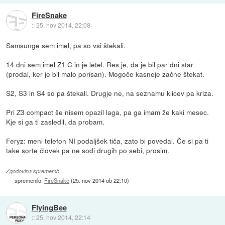
FireSnake
::
25. nov 2014, 22:08
Samsunge sem imel, pa so vsi štekali.
14 dni sem imel Z1 C in je letel. Res je, da je bil par dni star
(prodal, ker je bil malo porisan). Mogoče kasneje začne štekat.
S2, S3 in S4 so pa štekali. Drugje ne, na seznamu klicev pa kriza.
Pri Z3 compact še nisem opazil laga, pa ga imam že kaki mesec.
Kje si ga ti zasledil, da probam.
Feryz: meni telefon NI podaljšek tiča, zato bi povedal. Če si pa ti
take sorte človek pa ne sodi drugih po sebi, prosim.
Zgodovina sprememb…
spremenilo:
FireSnake
(
25. nov 2014 ob 22:10
)
FlyingBee
::
25. nov 2014, 22:14