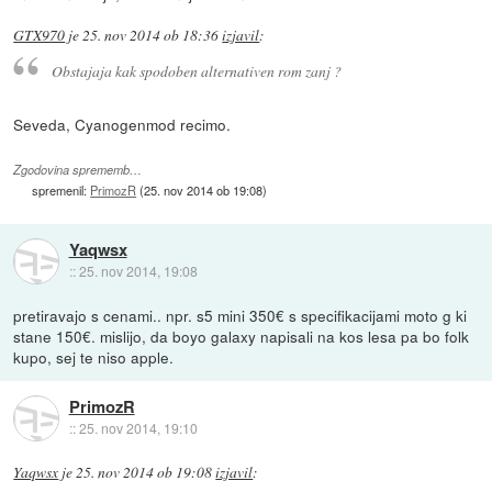
GTX970
je
25. nov 2014 ob 18:36
izjavil
:
Obstajaja kak spodoben alternativen rom zanj ?
Seveda, Cyanogenmod recimo.
Zgodovina sprememb…
spremenil:
PrimozR
(
25. nov 2014 ob 19:08
)
Yaqwsx
::
25. nov 2014, 19:08
pretiravajo s cenami.. npr. s5 mini 350€ s specifikacijami moto g ki
stane 150€. mislijo, da boyo galaxy napisali na kos lesa pa bo folk
kupo, sej te niso apple.
PrimozR
::
25. nov 2014, 19:10
Yaqwsx
je
25. nov 2014 ob 19:08
izjavil
: