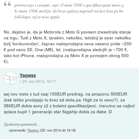
pretiravajo s cenami.. npr. s5 mini 350€ s specifikacijami moto g
ki stane 150€. mislijo, da boyo galaxy napisali na kos lesa pa bo
folk kupo, sej te niso apple.
No, dejstvo je, da je Motorola z Moto G povsem zresetirala stanje
na trgu. Tudi z Moto X, lanskim, nekoliko, letošnji je sicer nekoliko
bolj 'konkurenčen', čeprav maloprodajna cena vseeno pride ~200
€ pod ceno S5, One (M8), itd. (maloprodajna slednjih je ~700 €,
tako kot iPhone, maloprodajna za Moto X je pomojem okrog 500
€).
Yaqwsx
::
25. nov 2014, 19:17
sej nov moto x tud vsaj 100EUR predrag. na amazonu 500EUR
(kak lahko prodajajo to brez sd slota pa 16gb za to ceno?). za
380EUR dobis sony z2 z bolsimi specifikacijami.. trenutno se najbol
splaca kupit 1 generacijo star flagship dobis za đabe :D
Zgodovina sprememb…
spremenilo:
Yaqwsx
(
25. nov 2014 ob 19:18
)