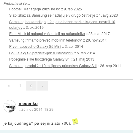
Preberite si še…
Football Managerja 2025 ne bo
::
9. feb 2025
Slab izkaz za Samsung se nadaljuje v drugo četrtletje
::
1. avg 2023
Samsung bo zaradi goljufanja pri benchmarkih kupcem povrnil 10
dolarjev
::
3. okt 2019
Elon Musk bi nalagal vaše misli na računalnike
::
28. mar 2017
Samsung: "Imamo preveč mobilnih telefonov"
::
20. nov 2014
Prve napovedi o Galaxy S5 Mini
::
2. apr 2014
Bo Galaxy S5 predstavljen v Barceloni?
::
5. feb 2014
Pobegnile slike trdoživega Galaxy S4
::
21. maj 2013
Samsung prodal že 10 milijonov primerkov Galaxy S II
::
26. sep 2011
«
1
2
»
medenko
::
25. nov 2014, 18:29
je kaj čudnega? pa sej ni zlato 700€