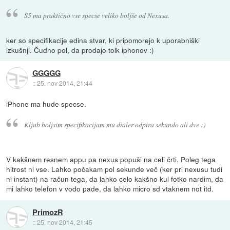
S5 ma praktično vse specse veliko boljše od Nexusa.
ker so specifikacije edina stvar, ki pripomorejo k uporabniški
izkušnji. Čudno pol, da prodajo tolk iphonov :)
GGGGG
::
25. nov 2014, 21:44
iPhone ma hude specse.
Kljub boljsim specifikacijam mu dialer odpira sekundo ali dve :)
V kakšnem resnem appu pa nexus popuši na celi črti. Poleg tega
hitrost ni vse. Lahko počakam pol sekunde več (ker pri nexusu tudi
ni instant) na račun tega, da lahko celo kakšno kul fotko nardim, da
mi lahko telefon v vodo pade, da lahko micro sd vtaknem not itd.
PrimozR
::
25. nov 2014, 21:45