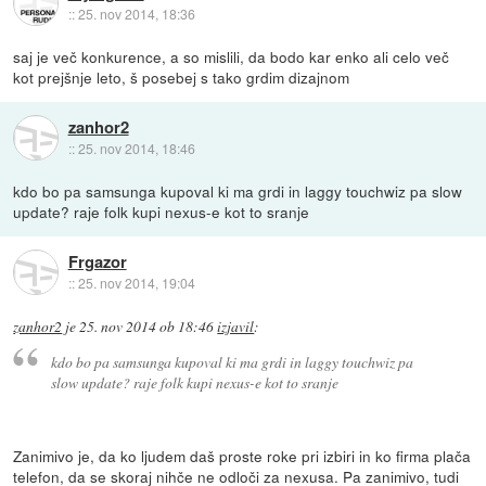
::
25. nov 2014, 18:36
saj je več konkurence, a so mislili, da bodo kar enko ali celo več
kot prejšnje leto, š posebej s tako grdim dizajnom
zanhor2
::
25. nov 2014, 18:46
kdo bo pa samsunga kupoval ki ma grdi in laggy touchwiz pa slow
update? raje folk kupi nexus-e kot to sranje
Frgazor
::
25. nov 2014, 19:04
zanhor2
je
25. nov 2014 ob 18:46
izjavil
:
kdo bo pa samsunga kupoval ki ma grdi in laggy touchwiz pa
slow update? raje folk kupi nexus-e kot to sranje
Zanimivo je, da ko ljudem daš proste roke pri izbiri in ko firma plača
telefon, da se skoraj nihče ne odloči za nexusa. Pa zanimivo, tudi