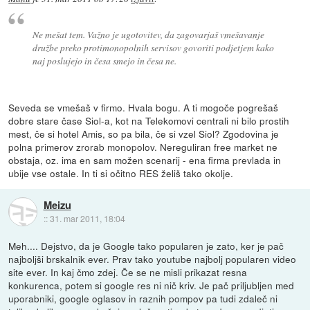
Ne mešat tem. Važno je ugotovitev, da zagovarjaš vmešavanje
družbe preko protimonopolnih servisov govoriti podjetjem kako
naj poslujejo in česa smejo in česa ne.
Seveda se vmešaš v firmo. Hvala bogu. A ti mogoče pogrešaš
dobre stare čase Siol-a, kot na Telekomovi centrali ni bilo prostih
mest, če si hotel Amis, so pa bila, če si vzel Siol? Zgodovina je
polna primerov zrorab monopolov. Nereguliran free market ne
obstaja, oz. ima en sam možen scenarij - ena firma prevlada in
ubije vse ostale. In ti si očitno RES želiš tako okolje.
Meizu
::
31. mar 2011, 18:04
Meh.... Dejstvo, da je Google tako popularen je zato, ker je pač
najboljši brskalnik ever. Prav tako youtube najbolj popularen video
site ever. In kaj čmo zdej. Če se ne misli prikazat resna
konkurenca, potem si google res ni nič kriv. Je pač priljubljen med
uporabniki, google oglasov in raznih pompov pa tudi zdaleč ni