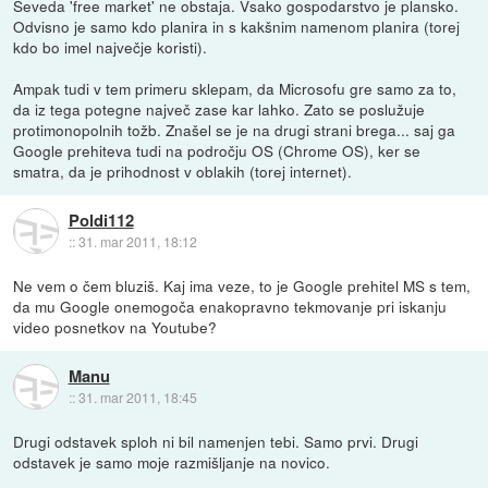
Seveda 'free market' ne obstaja. Vsako gospodarstvo je plansko.
Odvisno je samo kdo planira in s kakšnim namenom planira (torej
kdo bo imel največje koristi).
Ampak tudi v tem primeru sklepam, da Microsofu gre samo za to,
da iz tega potegne največ zase kar lahko. Zato se poslužuje
protimonopolnih tožb. Znašel se je na drugi strani brega... saj ga
Google prehiteva tudi na področju OS (Chrome OS), ker se
smatra, da je prihodnost v oblakih (torej internet).
Poldi112
::
31. mar 2011, 18:12
Ne vem o čem bluziš. Kaj ima veze, to je Google prehitel MS s tem,
da mu Google onemogoča enakopravno tekmovanje pri iskanju
video posnetkov na Youtube?
Manu
::
31. mar 2011, 18:45
Drugi odstavek sploh ni bil namenjen tebi. Samo prvi. Drugi
odstavek je samo moje razmišljanje na novico.