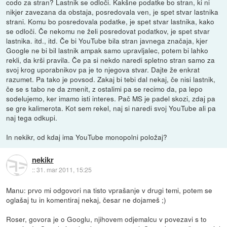
codo za stran? Lastnik se odloči. Kakšne podatke bo stran, ki ni
nikjer zavezana da obstaja, posredovala ven, je spet stvar lastnika
strani. Komu bo posredovala podatke, je spet stvar lastnika, kako
se odloči. Če nekomu ne želi posredovat podatkov, je spet stvar
lastnika. itd., itd. Če bi YouTube bila stran javnega značaja, kjer
Google ne bi bil lastnik ampak samo upravljalec, potem bi lahko
rekli, da krši pravila. Če pa si nekdo naredi spletno stran samo za
svoj krog uporabnikov pa je to njegova stvar. Dajte že enkrat
razumet. Pa tako je povsod. Zakaj bi tebi dal nekaj, če nisi lastnik,
če se s tabo ne da zmenit, z ostalimi pa se recimo da, pa lepo
sodelujemo, ker imamo isti interes. Pač MS je padel skozi, zdaj pa
se gre kalimerota. Kot sem rekel, naj si naredi svoj YouTube ali pa
naj tega odkupi.
In nekikr, od kdaj ima YouTube monopolni položaj?
nekikr
::
31. mar 2011, 15:25
Manu: prvo mi odgovori na tisto vprašanje v drugi temi, potem se
oglašaj tu in komentiraj nekaj, česar ne dojameš ;)
Roser, govora je o Googlu, njihovem odjemalcu v povezavi s to