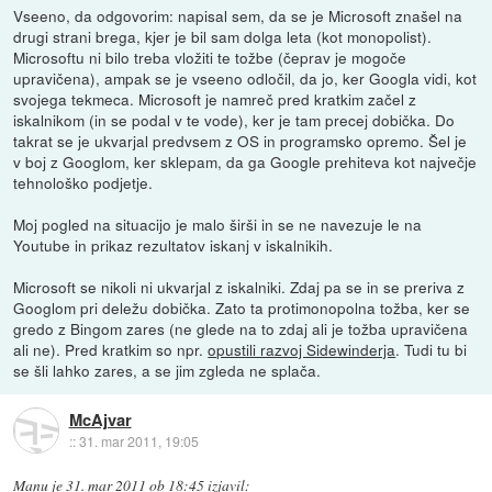
Vseeno, da odgovorim: napisal sem, da se je Microsoft znašel na
drugi strani brega, kjer je bil sam dolga leta (kot monopolist).
Microsoftu ni bilo treba vložiti te tožbe (čeprav je mogoče
upravičena), ampak se je vseeno odločil, da jo, ker Googla vidi, kot
svojega tekmeca. Microsoft je namreč pred kratkim začel z
iskalnikom (in se podal v te vode), ker je tam precej dobička. Do
takrat se je ukvarjal predvsem z OS in programsko opremo. Šel je
v boj z Googlom, ker sklepam, da ga Google prehiteva kot največje
tehnološko podjetje.
Moj pogled na situacijo je malo širši in se ne navezuje le na
Youtube in prikaz rezultatov iskanj v iskalnikih.
Microsoft se nikoli ni ukvarjal z iskalniki. Zdaj pa se in se preriva z
Googlom pri deležu dobička. Zato ta protimonopolna tožba, ker se
gredo z Bingom zares (ne glede na to zdaj ali je tožba upravičena
ali ne). Pred kratkim so npr.
opustili razvoj Sidewinderja
. Tudi tu bi
se šli lahko zares, a se jim zgleda ne splača.
McAjvar
::
31. mar 2011, 19:05
Manu
je
31. mar 2011 ob 18:45
izjavil
: