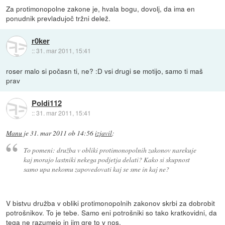
Za protimonopolne zakone je, hvala bogu, dovolj, da ima en
ponudnik prevladujoč tržni delež.
r0ker
::
31. mar 2011, 15:41
roser malo si počasn ti, ne? :D vsi drugi se motijo, samo ti maš
prav
Poldi112
::
31. mar 2011, 15:41
Manu
je
31. mar 2011 ob 14:56
izjavil
:
To pomeni: družba v obliki protimonopolnih zakonov narekuje
kaj morajo lastniki nekega podjetja delati? Kako si skupnost
samo upa nekomu zapovedovati kaj se sme in kaj ne?
V bistvu družba v obliki protimonopolnih zakonov skrbi za dobrobit
potrošnikov. To je tebe. Samo eni potrošniki so tako kratkovidni, da
tega ne razumejo in jim gre to v nos.