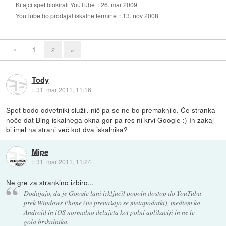
Kitajci spet blokirali YouTube
::
26. mar 2009
YouTube bo prodajal iskalne termine
::
13. nov 2008
«
1
2
»
Tody
::
31. mar 2011, 11:16
Spet bodo odvetniki služil, nič pa se ne bo premaknilo. Če stranka
noče dat Bing iskalnega okna gor pa res ni krvi Google :) In zakaj
bi imel na strani več kot dva iskalnika?
Mipe
::
31. mar 2011, 11:24
Ne gre za strankino izbiro...
Dodajajo, da je Google lani izključil popoln dostop do YouTuba
prek Windows Phone (ne prenašajo se metapodatki), medtem ko
Android in iOS normalno delujeta kot polni aplikaciji in ne le
gola brskalnika.