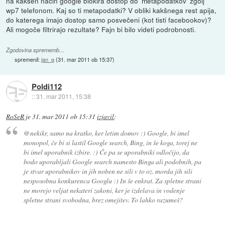
na kakšen način google blokira dostop do 'metapodatkov' zgolj
wp7 telefonom. Kaj so ti metapodatki? V obliki kakšnega rest apija,
do katerega imajo dostop samo posvečeni (kot tisti facebookov)?
Ali mogoče filtrirajo rezultate? Fajn bi bilo videti podrobnosti.
Zgodovina sprememb…
spremenil:
jan_g
(
31. mar 2011 ob 15:37
)
Poldi112
::
31. mar 2011, 15:38
RoSeR
je
31. mar 2011 ob 15:31
izjavil
:
@nekikr, samo na kratko, ker letim domov :) Google, bi imel
monopol, če bi si lastil Google search, Bing, in še koga, torej ne
bi imel uporabnik izbire. :) Če pa se uporabniki odločijo, da
bodo uporabljali Google search namesto Binga ali podobnih, pa
je stvar uporabnikov in jih noben ne sili v to oz. morda jih sili
nesposobna konkurenca Googlu :) In še enkrat. Za spletne strani
ne morejo veljat nekateri zakoni, ker je izdelava in vodenje
spletne strani svobodna, brez omejitev. To lahko razumeš?