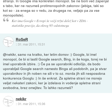
stranjo. In Google ima konkreten monopol. Se ne bom več zapenjal
s tabo, ker ne razumeš protimonopolnih zakonov (jebiga, taki so
kot so - za enega so v redu, za drugega ne, veljajo pa za vse
monopoliste).
Ker ima Google v Evropi še večji tržni delež kot v ZDA -
statistike pravijo, da okrog 95-odstotnega
RoSeR
::
31. mar 2011, 15:31
@nekikr, samo na kratko, ker letim domov :) Google, bi imel
monopol, če bi si lastil Google search, Bing, in še koga, torej ne bi
imel uporabnik izbire. :) Če pa se uporabniki odločijo, da bodo
uporabljali Google search namesto Binga ali podobnih, pa je stvar
uporabnikov in jih noben ne sili v to oz. morda jih sili nesposobna
konkurenca Googlu :) In še enkrat. Za spletne strani ne morejo
veljat nekateri zakoni, ker je izdelava in vodenje spletne strani
svobodna, brez omejitev. To lahko razumeš?
nekikr
::
31. mar 2011, 15:36