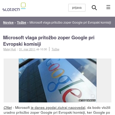
☰
Novice
»
Tožbe
»
Microsoft vlaga pritožbo zoper Google pri Evropski komisiji
Microsoft vlaga pritožbo zoper Google pri
Evropski komisiji
Matej Huš
::
31. mar 2011
ob 10:30
Tožbe
- Microsoft
je danes zgodaj zjutraj napovedal
, da bodo vložili
CNet
uradno pritožbo zoper Google pri Evropski komisiji, ker Google po