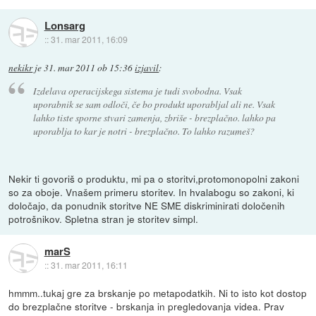
Lonsarg
::
31. mar 2011, 16:09
nekikr
je
31. mar 2011 ob 15:36
izjavil
:
Izdelava operacijskega sistema je tudi svobodna. Vsak
uporabnik se sam odloči, če bo produkt uporabljal ali ne. Vsak
lahko tiste sporne stvari zamenja, zbriše - brezplačno. lahko pa
uporablja to kar je notri - brezplačno. To lahko razumeš?
Nekir ti govoriš o produktu, mi pa o storitvi,protomonopolni zakoni
so za oboje. Vnašem primeru storitev. In hvalabogu so zakoni, ki
določajo, da ponudnik storitve NE SME diskriminirati določenih
potrošnikov. Spletna stran je storitev simpl.
marS
::
31. mar 2011, 16:11
hmmm..tukaj gre za brskanje po metapodatkih. Ni to isto kot dostop
do brezplačne storitve - brskanja in pregledovanja videa. Prav