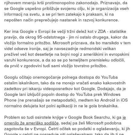
njihovem mnenju krši protimonopolno zakonodajo. Priznavajo, da
se Google uspešno približuje svojemu cilju, ki je organizacija vseh
informacij na svetu, a se pri tem zatekajo k praksam, ki na
nepošten način preprečujejo nastanek in razvoj konkurence.
Ker ima Google v Evropi še večji tržni delež kot v ZDA - statistike
pravijo, da okrog 95-odstotnega - jim ni ostalo drugega, kakor da
vložijo formalno pritožbo. Microsoft priznava, da bo marsikdo v tem
videl odseve ironije, saj je navsezadnje redmondski velikan
preživel več kot desetletje na bojni nogi z ameriškimi in evropskimi
varuhi konkurence, a da so se po temeljitem premisleku odločili,
da prvič v zgodovini tudi sami vložijo tovrstno pritožbo.
Googlu očitajo onemogočanje polnega dostopa do YouTuba
ostalim iskalnikom, tako da ne morejo vračati enako kakovostnih
zadetkov pri iskanju videoposnetkov kot Google. Dodajajo, da je
Google lani izključil popoln dostop do YouTuba prek Windows
Phone (ne prenašajo se metapodatki), medtem ko Android in iOS
normalno delujeta kot polni aplikaciji in ne le gola brskalnika.
Problem so tudi osirotele knjige v Google Book Searchu, ki ga
je
omenilo že ameriško sodišče
, sedaj pa želi Microsoft podobna
zagotovila še v Evropi. Četrti očitek so podatki o oglaševanju, ki jih
Google v celoti ne posreduje niti oglaševalcem, tako da jih ti ne