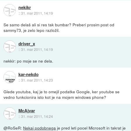
nekikr
::
31. mar 2011, 14:19
Se samo delaš ali si res tak bumbar? Preberi prosim post od
sammy73, je zelo lepo razložil.
driver_x
::
31. mar 2011, 14:19
nekkir: po moje se ne dela.
kar-nekdo
::
31. mar 2011, 14:23
Glede youtuba, kaj je to omejil podatke Google, ker youtube se
vedno funkcionira isto kot je na mojem windows phone?
McAjvar
::
31. mar 2011, 14:24
@RoSeR:
Nekaj podobnega
je pred leti pocel Microsoft in takrat je