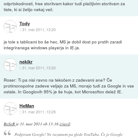
odprtokodnosti, free storitvam kakor tudi plačljivim storitvam za
tiste, ki si želijo nekaj več.
Tody
::
31. mar 2011, 13:20
ja tole s tablicami bo še hec, MS je dobil dost po prstih zaradi
integriranega windows playerja in IE-ja.
nekikr
::
31. mar 2011, 13:20
Roser: Ti pa nisi ravno na tekočem z zadevami ane? Če
protimonopolne zadeve veljajo za MS, morajo tudi za Google in vse
ostale. In Googlovih 95% je še huje, kot Microsoftov delež IE.
HeMan
::
31. mar 2011, 13:26
RoSeR
je
31. mar 2011 ob 13:16
izjavil
:
Podpiram Google! Ne razumem pa glede YouTuba. Če je Google