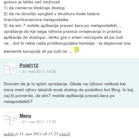
gotovo je lahko več možnosti
1) da namerno blokirajo dostop
2) da ne dovolijo vpogled v strukturo kode katera
hrani/sortira/servira metapodatke
3) da win 7 mobile aplikacija preveć šara po metapodatkih....
vprašanje do kje sega njihova pravica omejevanja in pravica
aplikacije do dostopa...lahko gre v smeri monopola ali pa tudi
ne....kot bi rekla naša protikorupcijska komisija - ta dejavnost ima
elemente korupcije ali pa tudi ne....
Poldi112
::
31. mar 2011, 16:36
Dvomim da je to sploh vprašanje. Glede na njihovo velikost kar
mora imeti njihov iskalnik enak dostop do podatkov kot Bing. In kaj
naj bi pomenilo, da win7 mobile aplikacija preveš šara po
metapodatkih?
Manu
::
31. mar 2011, 17:20
nekikr
je
31. mar 2011 ob 15:25
izjavil
: