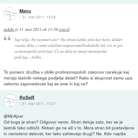
Manu
::
31. mar 2011, 14:56
nekikr
je
31. mar 2011 ob 13:56
izjavil
:
Saj velja. Ne razumeš ane? Na strani lahko piše kar hoče, dokler
vseeno dela z vsemi ostalimi napravami/brskalniki itd. (če se gre
za monopolni položaj). Če ne dela in imajo monopolni
položaj.....tožba.
To pomeni: družba v obliki protimonopolnih zakonov narekuje kaj
morajo lastniki nekega podjetja delati? Kako si skupnost samo upa
nekomu zapovedovati kaj se sme in kaj ne?
RoSeR
::
31. mar 2011, 15:07
@McAjvar
Od koga je stran? Odgovor vemo. Stran deluje zato, ker se je
lastnik tako odločil. Noben ga ne sili v to. Mora stran bit postavljena
in nemoteno delovat, ker tako zahtevajo drugi? Ne. Kdo napiše