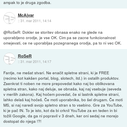
ampak to je druga zgodba.
McAjvar
::
31. mar 2011, 14:14
@RoSeR: Dokler se storitev obnasa enako ne glede na
uporabljeno orodje, je vse OK. Cim pa se zacne funkcionalnost
omejevati, ce ne uporabljas pozegnanega orodja, pa to ni vec OK.
RoSeR
::
31. mar 2011, 14:17
Fantje, ne mešat stvari. Ne enačit spletne strani, ki je FREE
(recimo kot kakšen portal, blog, slotech, itd.) in ostalih produktov.
Zaenkrat ti noben ne more prepovedat kako naj bo oblikovana
spletna stran, kako naj deluje, se obnaša, kaj naj vsebuje (seveda
v merilih zakona). Kaj hočem povedat, če si lastnik spletne strani,
lahko delaš kaj hočeš. Če moti uporabnika, bo šel drugam. Če moti
MS, si naj naredi svojo spletno stran s to vsebino. Gre za YouTube,
ki je pač IN. To je isto, kot da bi crknil YouTube za en teden in bi
tožili Google, da ga ni popravil v 3 dneh, ker oni sedaj ne morejo
dostopat do njega !?!