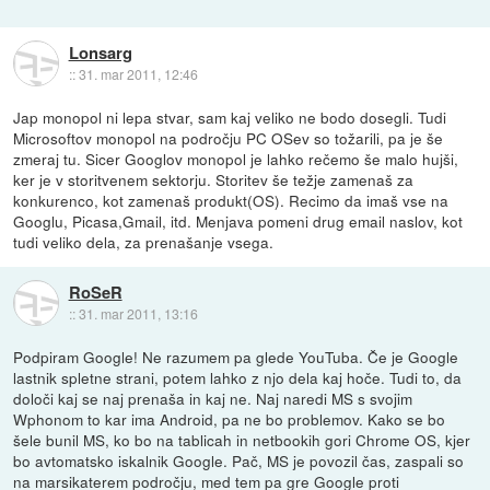
Lonsarg
::
31. mar 2011, 12:46
Jap monopol ni lepa stvar, sam kaj veliko ne bodo dosegli. Tudi
Microsoftov monopol na področju PC OSev so tožarili, pa je še
zmeraj tu. Sicer Googlov monopol je lahko rečemo še malo hujši,
ker je v storitvenem sektorju. Storitev še težje zamenaš za
konkurenco, kot zamenaš produkt(OS). Recimo da imaš vse na
Googlu, Picasa,Gmail, itd. Menjava pomeni drug email naslov, kot
tudi veliko dela, za prenašanje vsega.
RoSeR
::
31. mar 2011, 13:16
Podpiram Google! Ne razumem pa glede YouTuba. Če je Google
lastnik spletne strani, potem lahko z njo dela kaj hoče. Tudi to, da
določi kaj se naj prenaša in kaj ne. Naj naredi MS s svojim
Wphonom to kar ima Android, pa ne bo problemov. Kako se bo
šele bunil MS, ko bo na tablicah in netbookih gori Chrome OS, kjer
bo avtomatsko iskalnik Google. Pač, MS je povozil čas, zaspali so
na marsikaterem področju, med tem pa gre Google proti