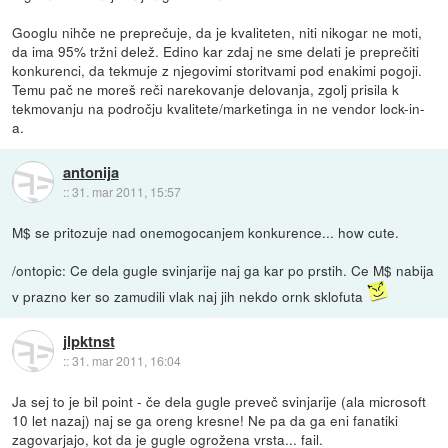
Googlu nihče ne preprečuje, da je kvaliteten, niti nikogar ne moti,
da ima 95% tržni delež. Edino kar zdaj ne sme delati je preprečiti
konkurenci, da tekmuje z njegovimi storitvami pod enakimi pogoji.
Temu pač ne moreš reči narekovanje delovanja, zgolj prisila k
tekmovanju na področju kvalitete/marketinga in ne vendor lock-in-
a.
antonija
::
31. mar 2011, 15:57
M$ se pritozuje nad onemogocanjem konkurence... how cute.
/ontopic: Ce dela gugle svinjarije naj ga kar po prstih. Ce M$ nabija
v prazno ker so zamudili vlak naj jih nekdo ornk sklofuta
jlpktnst
::
31. mar 2011, 16:04
Ja sej to je bil point - če dela gugle preveč svinjarije (ala microsoft
10 let nazaj) naj se ga oreng kresne! Ne pa da ga eni fanatiki
zagovarjajo, kot da je gugle ogrožena vrsta... fail.