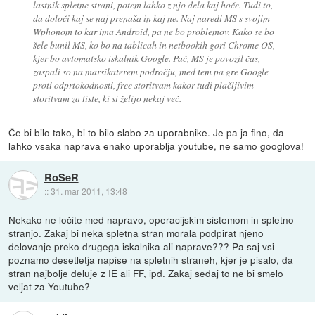
lastnik spletne strani, potem lahko z njo dela kaj hoče. Tudi to,
da določi kaj se naj prenaša in kaj ne. Naj naredi MS s svojim
Wphonom to kar ima Android, pa ne bo problemov. Kako se bo
šele bunil MS, ko bo na tablicah in netbookih gori Chrome OS,
kjer bo avtomatsko iskalnik Google. Pač, MS je povozil čas,
zaspali so na marsikaterem področju, med tem pa gre Google
proti odprtokodnosti, free storitvam kakor tudi plačljivim
storitvam za tiste, ki si želijo nekaj več.
Če bi bilo tako, bi to bilo slabo za uporabnike. Je pa ja fino, da
lahko vsaka naprava enako uporablja youtube, ne samo googlova!
RoSeR
::
31. mar 2011, 13:48
Nekako ne ločite med napravo, operacijskim sistemom in spletno
stranjo. Zakaj bi neka spletna stran morala podpirat njeno
delovanje preko drugega iskalnika ali naprave??? Pa saj vsi
poznamo desetletja napise na spletnih straneh, kjer je pisalo, da
stran najbolje deluje z IE ali FF, ipd. Zakaj sedaj to ne bi smelo
veljat za Youtube?