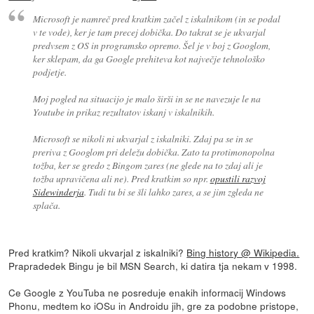
Microsoft je namreč pred kratkim začel z iskalnikom (in se podal
v te vode), ker je tam precej dobička. Do takrat se je ukvarjal
predvsem z OS in programsko opremo. Šel je v boj z Googlom,
ker sklepam, da ga Google prehiteva kot največje tehnološko
podjetje.
Moj pogled na situacijo je malo širši in se ne navezuje le na
Youtube in prikaz rezultatov iskanj v iskalnikih.
Microsoft se nikoli ni ukvarjal z iskalniki. Zdaj pa se in se
preriva z Googlom pri deležu dobička. Zato ta protimonopolna
tožba, ker se gredo z Bingom zares (ne glede na to zdaj ali je
tožba upravičena ali ne). Pred kratkim so npr.
opustili razvoj
Sidewinderja
. Tudi tu bi se šli lahko zares, a se jim zgleda ne
splača.
Pred kratkim? Nikoli ukvarjal z iskalniki?
Bing history @ Wikipedia.
Prapradedek Bingu je bil MSN Search, ki datira tja nekam v 1998.
Ce Google z YouTuba ne posreduje enakih informacij Windows
Phonu, medtem ko iOSu in Androidu jih, gre za podobne pristope,