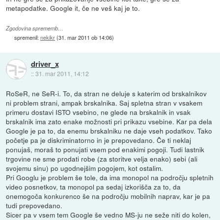
metapodatke. Google it, če ne veš kaj je to.
Zgodovina sprememb…
spremenil:
nekikr
(
31. mar 2011 ob 14:06
)
driver_x
::
31. mar 2011, 14:12
RoSeR, ne SeR-i. To, da stran ne deluje s katerim od brskalnikov
ni problem strani, ampak brskalnika. Saj spletna stran v vsakem
primeru dostavi ISTO vsebino, ne glede na brskalnik in vsak
brskalnik ima zato enake možnosti pri prikazu vsebine. Kar pa dela
Google je pa to, da enemu brskalniku ne daje vseh podatkov. Tako
početje pa je diskriminatorno in je prepovedano. Če ti neklaj
ponujaš, moraš to ponujati vsem pod enakimi pogoji. Tudi lastnik
trgovine ne sme prodati robe (za storitve velja enako) sebi (ali
svojemu sinu) po ugodnejšim pogojem, kot ostalim.
Pri Googlu je problem še tole, da ima monopol na področju spletnih
video posnetkov, ta monopol pa sedaj izkorišča za to, da
onemogoča konkurenco še na področju mobilnih naprav, kar je pa
tudi prepovedano.
Sicer pa v vsem tem Google še vedno MS-ju ne seže niti do kolen,