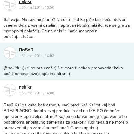
nekikr
::
31. mar 2011, 13:56
Saj velja. Ne razumeš ane? Na strani lahko piše kar hoče, dokler
vseeno dela z vsemi ostalimi napravami/brskalniki itd. (če se gre za
monopolni položaj). Če ne dela in imajo monopolni
položaj.....tožba.
RoSeR
::
31. mar 2011, 14:03
@nekirk :))) ti ne razumeš :) Ne more ti nekdo prepovedat kako
boš ti osnoval svojo spletno stran :)
nekikr
::
31. mar 2011, 14:06
Res? Kaj pa kako boš osnoval svoj produkt? Kaj pa kaj boš
BREZPLAČNO dodal v svoj produkt in dal na IZBIRO če hoče
uporabnik uporabljati ali ne? Kaj pe če lahko poleg tega vse to še
popolnoma enostavno zamenjaš za karkoli? Tudi tega ti ne morejo
prepovedati po zdravi pameti ane? Guess again :)
In ne gre se za prikazovanje vsebine kot take, gre se za