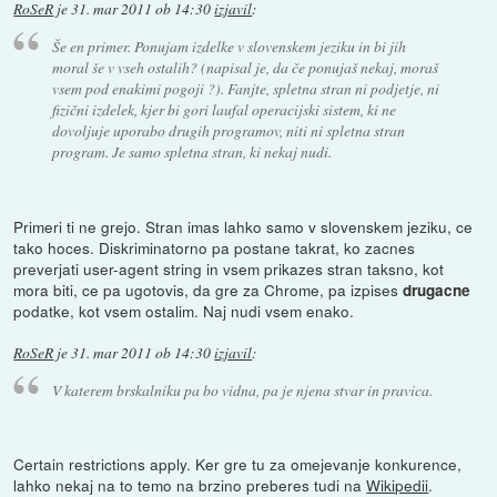
RoSeR
je
31. mar 2011 ob 14:30
izjavil
:
Še en primer. Ponujam izdelke v slovenskem jeziku in bi jih
moral še v vseh ostalih? (napisal je, da če ponujaš nekaj, moraš
vsem pod enakimi pogoji ?). Fanjte, spletna stran ni podjetje, ni
fizični izdelek, kjer bi gori laufal operacijski sistem, ki ne
dovoljuje uporabo drugih programov, niti ni spletna stran
program. Je samo spletna stran, ki nekaj nudi.
Primeri ti ne grejo. Stran imas lahko samo v slovenskem jeziku, ce
tako hoces. Diskriminatorno pa postane takrat, ko zacnes
preverjati user-agent string in vsem prikazes stran taksno, kot
mora biti, ce pa ugotovis, da gre za Chrome, pa izpises
drugacne
podatke, kot vsem ostalim. Naj nudi vsem enako.
RoSeR
je
31. mar 2011 ob 14:30
izjavil
:
V katerem brskalniku pa bo vidna, pa je njena stvar in pravica.
Certain restrictions apply. Ker gre tu za omejevanje konkurence,
lahko nekaj na to temo na brzino preberes tudi na
Wikipedii
.