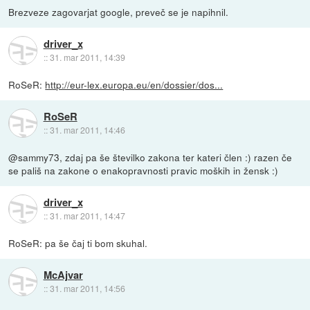
Brezveze zagovarjat google, preveč se je napihnil.
driver_x
::
31. mar 2011, 14:39
RoSeR:
http://eur-lex.europa.eu/en/dossier/dos...
RoSeR
::
31. mar 2011, 14:46
@sammy73, zdaj pa še številko zakona ter kateri člen :) razen če
se pališ na zakone o enakopravnosti pravic moških in žensk :)
driver_x
::
31. mar 2011, 14:47
RoSeR: pa še čaj ti bom skuhal.
McAjvar
::
31. mar 2011, 14:56