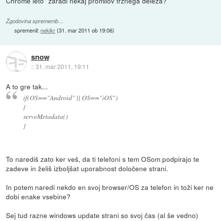
Chrome leto" zaradi nekaj promilov tržnega deleža?
Zgodovina sprememb…
spremenil:
nekikr
(
31. mar 2011 ob 19:06
)
snow
::
31. mar 2011, 19:11
A to gre tak...
if(OS=="Android" || OS=="iOS")
{
serveMetadata()
}
To narediš zato ker veš, da ti telefoni s tem OSom podpirajo te
zadeve in želiš izboljšat uporabnost določene strani.
In potem naredi nekdo en svoj browser/OS za telefon in toži ker ne
dobi enake vsebine?
Sej tud razne windows update strani so svoj čas (al še vedno)