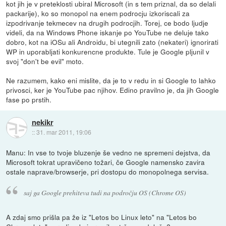
kot jih je v preteklosti ubiral Microsoft (in s tem priznal, da so delali
packarije), ko so monopol na enem podrocju izkoriscali za
izpodrivanje tekmecev na drugih podrocjih. Torej, ce bodo ljudje
videli, da na Windows Phone iskanje po YouTube ne deluje tako
dobro, kot na iOSu ali Androidu, bi utegnili zato (nekateri) ignorirati
WP in uporabljati konkurencne produkte. Tule je Google pljunil v
svoj "don't be evil" moto.
Ne razumem, kako eni mislite, da je to v redu in si Google to lahko
privosci, ker je YouTube pac njihov. Edino pravilno je, da jih Google
fase po prstih.
nekikr
::
31. mar 2011, 19:06
Manu: In vse to tvoje bluzenje še vedno ne spremeni dejstva, da
Microsoft tokrat upravičeno tožari, če Google namensko zavira
ostale naprave/browserje, pri dostopu do monopolnega servisa.
saj ga Google prehiteva tudi na področju OS (Chrome OS)
A zdaj smo prišla pa že iz "Letos bo Linux leto" na "Letos bo