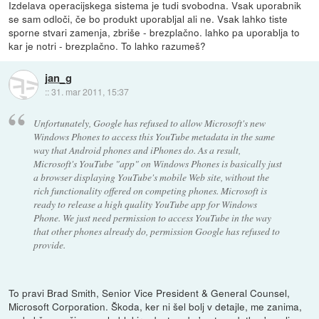
Izdelava operacijskega sistema je tudi svobodna. Vsak uporabnik
se sam odloči, če bo produkt uporabljal ali ne. Vsak lahko tiste
sporne stvari zamenja, zbriše - brezplačno. lahko pa uporablja to
kar je notri - brezplačno. To lahko razumeš?
jan_g
::
31. mar 2011, 15:37
Unfortunately, Google has refused to allow Microsoft's new
Windows Phones to access this YouTube metadata in the same
way that Android phones and iPhones do. As a result,
Microsoft's YouTube "app" on Windows Phones is basically just
a browser displaying YouTube's mobile Web site, without the
rich functionality offered on competing phones. Microsoft is
ready to release a high quality YouTube app for Windows
Phone. We just need permission to access YouTube in the way
that other phones already do, permission Google has refused to
provide.
To pravi Brad Smith, Senior Vice President & General Counsel,
Microsoft Corporation. Škoda, ker ni šel bolj v detajle, me zanima,