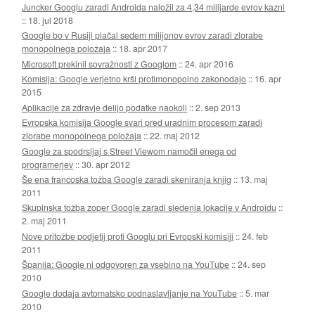
Juncker Googlu zaradi Androida naložil za 4,34 milijarde evrov kazni
::
18. jul 2018
Google bo v Rusiji plačal sedem milijonov evrov zaradi zlorabe
monopolnega položaja
::
18. apr 2017
Microsoft prekinil sovražnosti z Googlom
::
24. apr 2016
Komisija: Google verjetno krši protimonopolno zakonodajo
::
16. apr
2015
Aplikacije za zdravje delijo podatke naokoli
::
2. sep 2013
Evropska komisija Google svari pred uradnim procesom zaradi
zlorabe monopolnega položaja
::
22. maj 2012
Google za spodrsljaj s Street Viewom namočil enega od
programerjev
::
30. apr 2012
Še ena francoska tožba Google zaradi skeniranja knjig
::
13. maj
2011
Skupinska tožba zoper Google zaradi sledenja lokacije v Androidu
::
2. maj 2011
Nove pritožbe podjetij proti Googlu pri Evropski komisiji
::
24. feb
2011
Španija: Google ni odgovoren za vsebino na YouTube
::
24. sep
2010
Google dodaja avtomatsko podnaslavljanje na YouTube
::
5. mar
2010