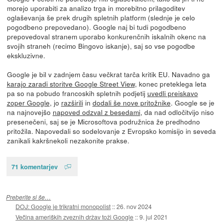
morejo uporabiti za analizo trga in morebitno prilagoditev
oglaševanja še prek drugih spletnih platform (slednje je celo
pogodbeno prepovedano). Google naj bi tudi pogodbeno
prepovedoval stranem uporabo konkurenčnih iskalnih okenc na
svojih straneh (recimo Bingovo iskanje), saj so vse pogodbe
ekskluzivne.
Google je bil v zadnjem času večkrat tarča kritik EU. Navadno ga
karajo zaradi storitve Google Street View
, konec preteklega leta
pa so na pobudo francoskih spletnih podjetij
uvedli preiskavo
zoper Google
, jo
razširili
in
dodali še nove pritožnike
. Google se je
na najnovejšo
napoved odzval z besedami
, da nad odločitvijo niso
presenečeni, saj se je Microsoftova podružnica že predhodno
pritožila. Napovedali so sodelovanje z Evropsko komisijo in seveda
zanikali kakršnekoli nezakonite prakse.
71 komentarjev
Preberite si še…
DOJ: Google je trikratni monopolist
::
26. nov 2024
Večina ameriških zveznih držav toži Google
::
9. jul 2021