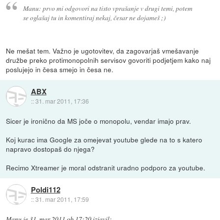
Manu: prvo mi odgovori na tisto vprašanje v drugi temi, potem
se oglašaj tu in komentiraj nekaj, česar ne dojameš ;)
Ne mešat tem. Važno je ugotovitev, da zagovarjaš vmešavanje
družbe preko protimonopolnih servisov govoriti podjetjem kako naj
poslujejo in česa smejo in česa ne.
ABX
::
31. mar 2011, 17:36
Sicer je ironično da MS joče o monopolu, vendar imajo prav.
Koj kurac ima Google za omejevat youtube glede na to s katero
napravo dostopaš do njega?
Recimo Xtreamer je moral odstranit uradno podporo za youtube.
Poldi112
::
31. mar 2011, 17:59
Manu
je
31. mar 2011 ob 17:20
izjavil
: