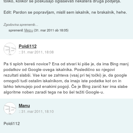
toliko, kolikor se poskušajo oglaševati nekatera druga podjetja.
Edit: Pardon se popravljam, mislil sem iskalnik, ne brskalnik, hehe.
Zgodovina sprememb…
spremenil:
Meizu
(
31. mar 2011 ob 18:05
)
Poldi112
::
31. mar 2011, 18:08
Pa ti sploh bereš novice? Ena od stvari ki piše je, da ima Bing manj
podatkov od Google-ovega iskalnika. Posledično so njegovi
rezultati slabši. Vse kar se zahteva (vsaj pri tej točki) je, da google
omogoči tudi ostalim iskalnikom, da imajo iste podatke kot on in
lahko tekmujejo pod enakimi pogoji. Če je Bing zanič ker ima slabe
algoritme noben zaradi tega ne bo šel težiti Google-u.
Manu
::
31. mar 2011, 18:10
Poldi112