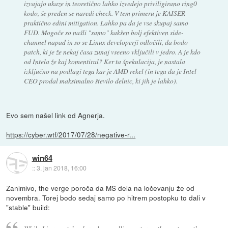
izvajajo ukaze in teoretično lahko izvedejo priviligirano ring0
kodo, še preden se naredi check. V tem primeru je KAISER
praktično edini mitigation. Lahko pa da je vse skupaj samo
FUD. Mogoče so našli "samo" kakšen bolj efektiven side-
channel napad in so se Linux developerji odločili, da bodo
patch, ki je že nekaj časa zunaj vseeno vključili v jedro. A je kdo
od Intela že kaj komentiral? Ker ta špekulacija, je nastala
izključno na podlagi tega kar je AMD rekel (in tega da je Intel
CEO prodal maksimalno število delnic, ki jih je lahko).
Evo sem našel link od Agnerja.
https://cyber.wtf/2017/07/28/negative-r...
win64
::
3. jan 2018, 16:00
Zanimivo, the verge poroča da MS dela na ločevanju že od
novembra. Torej bodo sedaj samo po hitrem postopku to dali v
"stable" build: