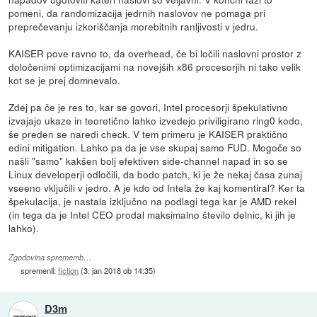
pomeni, da randomizacija jedrnih naslovov ne pomaga pri
preprečevanju izkoriščanja morebitnih ranljivosti v jedru.
KAISER pove ravno to, da overhead, če bi ločili naslovni prostor z
določenimi optimizacijami na novejših x86 procesorjih ni tako velik
kot se je prej domnevalo.
Zdej pa če je res to, kar se govori, Intel procesorji špekulativno
izvajajo ukaze in teoretično lahko izvedejo priviligirano ring0 kodo,
še preden se naredi check. V tem primeru je KAISER praktično
edini mitigation. Lahko pa da je vse skupaj samo FUD. Mogoče so
našli "samo" kakšen bolj efektiven side-channel napad in so se
Linux developerji odločili, da bodo patch, ki je že nekaj časa zunaj
vseeno vključili v jedro. A je kdo od Intela že kaj komentiral? Ker ta
špekulacija, je nastala izključno na podlagi tega kar je AMD rekel
(in tega da je Intel CEO prodal maksimalno število delnic, ki jih je
lahko).
Zgodovina sprememb…
spremenil:
fiction
(
3. jan 2018 ob 14:35
)
D3m