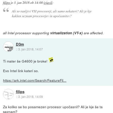
filips
je
3. jan 2018 ob 14:00
izjavil
:
Ali so ranljivi VSI procesorji, ali samo nekateri? Ali je kje
kakšen seznam procesorjev in upočasnitev?
all Intel processor supporting
virtualization (VT-x)
are affected.
D3m
::
3. jan 2018, 14:07
Ti mater še G4600 je broke!
Evo Intel link kateri so.
https://ark.intel.com/Search/FeatureFil...
filips
::
3. jan 2018, 14:09
Za koliko se bo posamezen procesor upočasnil? Ali je kje še ta
seznam?