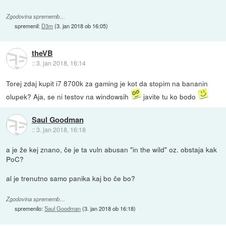
Zgodovina sprememb…
spremenil:
D3m
(
3. jan 2018 ob 16:05
)
theVB
::
3. jan 2018, 16:14
Torej zdaj kupit i7 8700k za gaming je kot da stopim na bananin
olupek? Aja, se ni testov na windowsih
javite tu ko bodo
Saul Goodman
::
3. jan 2018, 16:18
a je že kej znano, če je ta vuln abusan "in the wild" oz. obstaja kak
PoC?
al je trenutno samo panika kaj bo če bo?
Zgodovina sprememb…
spremenilo:
Saul Goodman
(
3. jan 2018 ob 16:18
)