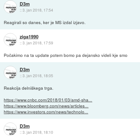
D3m
::
3. jan 2018, 17:54
Reagirali so danes, ker je MS izdal izjavo.
ziga1990
::
3. jan 2018, 17:59
Počakimo na ta update potem bomo pa dejansko videli kje smo
D3m
::
3. jan 2018, 18:05
Reakcija delniškega trga.
https://www.cnbc.com/2018/01/03/amd-sha...
https://www.bloomberg.com/news/articles...
https://www.investors.com/news/technolo...
D3m
::
3. jan 2018, 18:10