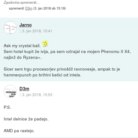
Zgodovina sprememb…
spremenil:
D3m
(
3. jan 2018 ob 15:19
)
Jarno
::
3. jan 2018, 15:41
Ask my crystal ball.
Sem hotel kupit že ivija, pa sem vztrajal na mojem Phenomu II X4,
najbrž do Ryzena+.
Sicer sem trgu procesorjev privoščil ravnovesje, ampak to je
hammerpunch po brihtni betici od intela.
D3m
::
3. jan 2018, 15:53
P.S.
Intel delnice že padajo.
AMD pa rastejo.