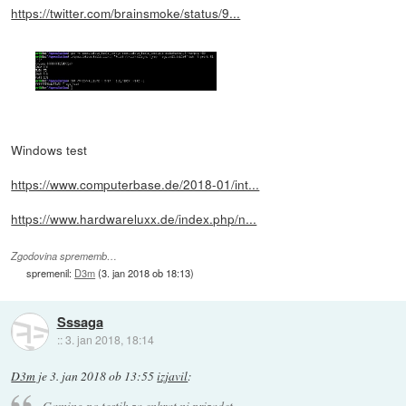
https://twitter.com/brainsmoke/status/9...
Windows test
https://www.computerbase.de/2018-01/int...
https://www.hardwareluxx.de/index.php/n...
Zgodovina sprememb…
spremenil:
D3m
(
3. jan 2018 ob 18:13
)
Sssaga
::
3. jan 2018, 18:14
D3m
je
3. jan 2018 ob 13:55
izjavil
:
Gaming po testih za enkrat ni prizadet.