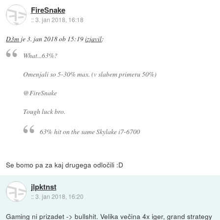
FireSnake
::
3. jan 2018, 16:18
D3m
je
3. jan 2018 ob 15:19
izjavil
:
What...63%?
Omenjali so 5-30% max. (v slabem primeru 50%)
@FireSnake
Tough luck bro.
63% hit on the same Skylake i7-6700
Se bomo pa za kaj drugega odločili :D
jlpktnst
::
3. jan 2018, 16:20
Gaming ni prizadet -> bullshit. Velika večina 4x iger, grand strategy