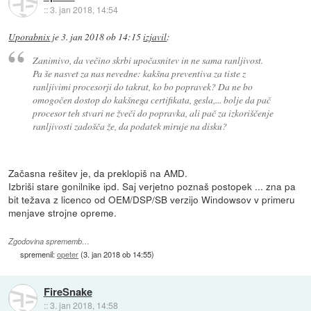
::
3. jan 2018, 14:54
Uporabnix
je
3. jan 2018 ob 14:15
izjavil
:
Zanimivo, da večino skrbi upočasnitev in ne sama ranljivost.
Pa še nasvet za nas nevedne: kakšna preventiva za tiste z
ranljivimi procesorji do takrat, ko bo popravek? Da ne bo
omogočen dostop do kakšnega certifikata, gesla,... bolje da pač
procesor teh stvari ne žveči do popravka, ali pač za izkoriščenje
ranljivosti zadošča že, da podatek miruje na disku?
Začasna rešitev je, da preklopiš na AMD.
Izbriši stare gonilnike ipd. Saj verjetno poznaš postopek ... zna pa
bit težava z licenco od OEM/DSP/SB verzijo Windowsov v primeru
menjave strojne opreme.
Zgodovina sprememb…
spremenil:
opeter
(
3. jan 2018 ob 14:55
)
FireSnake
::
3. jan 2018, 14:58