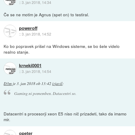
::
3. jan 2018, 14:34
Če se ne motim je Agnus (spet on) to testiral.
poweroff
::
3. jan 2018, 14:52
Ko bo popravek prišel na Windows sisteme, se bo šele videlo
realno stanje.
krneki0001
::
3. jan 2018, 14:54
D3m
je
3. jan 2018 ob 13:42
izjavil
:
Gaming ni pomemben. Datacentri so.
Datacentri s procesorji xeon E5 niso nič prizadeti, tako da imamo
mir.
opeter