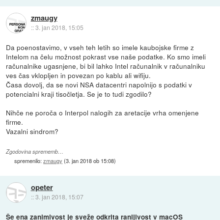
zmaugy
::
3. jan 2018, 15:05
Da poenostavimo, v vseh teh letih so imele kaubojske firme z
Intelom na čelu možnost pokrast vse naše podatke. Ko smo imeli
računalnike ugasnjene, bi bil lahko Intel računalnik v računalniku
ves čas vklopljen in povezan po kablu ali wifiju.
Časa dovolj, da se novi NSA datacentri napolnijo s podatki v
potencialni kraji tisočletja. Se je to tudi zgodilo?
Nihče ne poroča o Interpol nalogih za aretacije vrha omenjene
firme.
Vazalni sindrom?
Zgodovina sprememb…
spremenilo:
zmaugy
(
3. jan 2018 ob 15:08
)
opeter
::
3. jan 2018, 15:07
Še ena zanimivost je sveže odkrita ranljivost v macOS