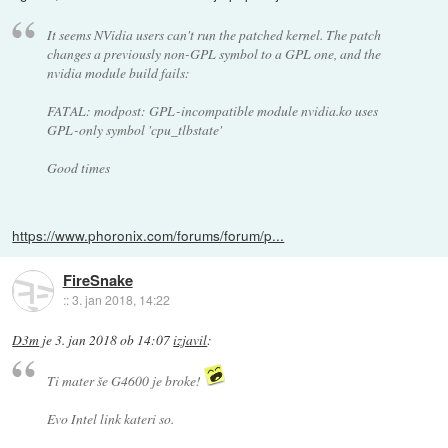
It seems NVidia users can't run the patched kernel. The patch
changes a previously non-GPL symbol to a GPL one, and the
nvidia module build fails:
FATAL: modpost: GPL-incompatible module nvidia.ko uses
GPL-only symbol 'cpu_tlbstate'
Good times
https://www.phoronix.com/forums/forum/p...
FireSnake
::
3. jan 2018, 14:22
D3m
je
3. jan 2018 ob 14:07
izjavil
:
Ti mater še G4600 je broke!
Evo Intel link kateri so.