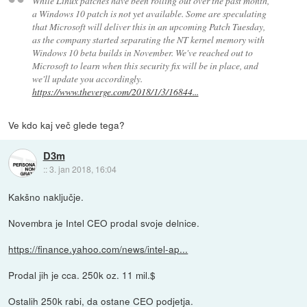
While Linux patches have been rolling out over the past month,
a Windows 10 patch is not yet available. Some are speculating
that Microsoft will deliver this in an upcoming Patch Tuesday,
as the company started separating the NT kernel memory with
Windows 10 beta builds in November. We've reached out to
Microsoft to learn when this security fix will be in place, and
we'll update you accordingly.
https://www.theverge.com/2018/1/3/16844...
Ve kdo kaj več glede tega?
D3m
::
3. jan 2018, 16:04
Kakšno naključje.
Novembra je Intel CEO prodal svoje delnice.
https://finance.yahoo.com/news/intel-ap...
Prodal jih je cca. 250k oz. 11 mil.$
Ostalih 250k rabi, da ostane CEO podjetja.