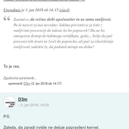
Uporabnix
je
3. jan 2018 ob 14:15
izjavil
:
Zanimivo,
da večino skrbi upočasnitev in ne sama ranljivost.
Pa še nasvet za nas nevedne: kakšna preventiva za tiste z
ranljivimi procesorji do takrat, ko bo popravek? Da ne bo
omogočen dostop do kakšnega certifikata, gesla,... bolje da pač
procesor teh stvari ne žveči do popravka, ali pač za izkoriščenje
ranljivosti zadošča že, da podatek miruje na disku?
To je res.
Zgodovina sprememb…
spremenil:
D3m
(
3. jan 2018 ob 14:17
)
D3m
::
3. jan 2018, 14:20
P.S.
Zgleda, da zaradi nvidie ne deluje popravljeni kernel.