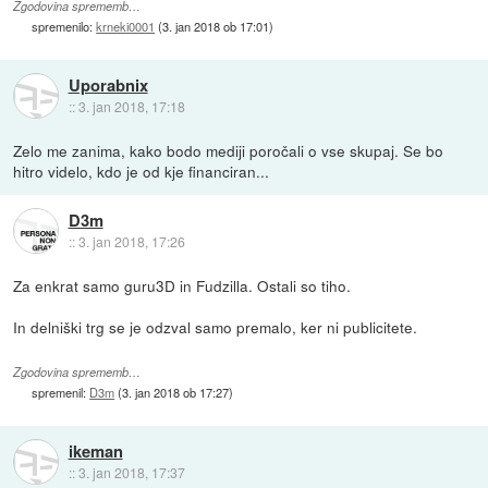
Zgodovina sprememb…
spremenilo:
krneki0001
(
3. jan 2018 ob 17:01
)
Uporabnix
::
3. jan 2018, 17:18
Zelo me zanima, kako bodo mediji poročali o vse skupaj. Se bo
hitro videlo, kdo je od kje financiran...
D3m
::
3. jan 2018, 17:26
Za enkrat samo guru3D in Fudzilla. Ostali so tiho.
In delniški trg se je odzval samo premalo, ker ni publicitete.
Zgodovina sprememb…
spremenil:
D3m
(
3. jan 2018 ob 17:27
)
ikeman
::
3. jan 2018, 17:37