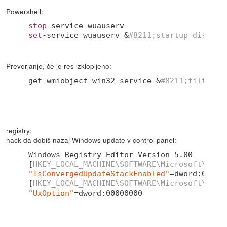
Powershell:
stop
set
-service wuauserv &
#8211;startup disable
Preverjanje, če je res izklopljeno:
get-wmiobject win32_service &
#8211;filter 
"
registry:
hack da dobiš nazaj Windows update v control panel:
Windows Registry Editor Version 
5.00
[
HKEY_LOCAL_MACHINE\SOFTWARE\Microsoft\Wind
"IsConvergedUpdateStackEnabled"
=dword:
00000
[
HKEY_LOCAL_MACHINE\SOFTWARE\Microsoft\Wind
"UxOption"
=dword:
00000000