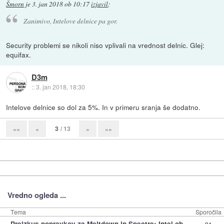
Šmorn
je
3. jan 2018 ob 10:17
izjavil
:
Zanimivo, Intelove delnice pa gor.
Security problemi se nikoli niso vplivali na vrednost delnic. Glej:
equifax.
D3m
::
3. jan 2018, 18:30
Intelove delnice so dol za 5%. In v primeru sranja še dodatno.
3
/ 13
««
«
»
»»
Vredno ogleda ...
Tema
Sporočila
»
Preizkus popravkov za Meltdown in Spectre: Intel ob