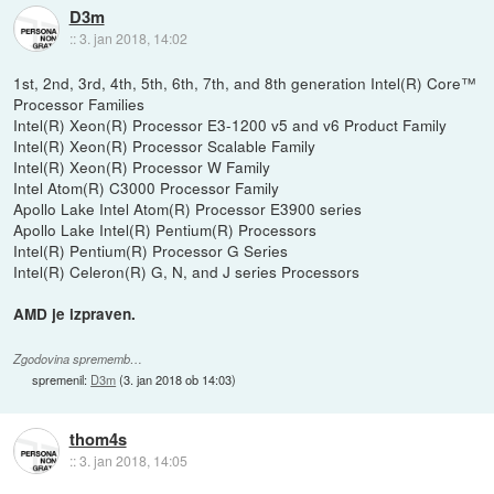
D3m
::
3. jan 2018, 14:02
1st, 2nd, 3rd, 4th, 5th, 6th, 7th, and 8th generation Intel(R) Core™
Processor Families
Intel(R) Xeon(R) Processor E3-1200 v5 and v6 Product Family
Intel(R) Xeon(R) Processor Scalable Family
Intel(R) Xeon(R) Processor W Family
Intel Atom(R) C3000 Processor Family
Apollo Lake Intel Atom(R) Processor E3900 series
Apollo Lake Intel(R) Pentium(R) Processors
Intel(R) Pentium(R) Processor G Series
Intel(R) Celeron(R) G, N, and J series Processors
AMD je izpraven.
Zgodovina sprememb…
spremenil:
D3m
(
3. jan 2018 ob 14:03
)
thom4s
::
3. jan 2018, 14:05