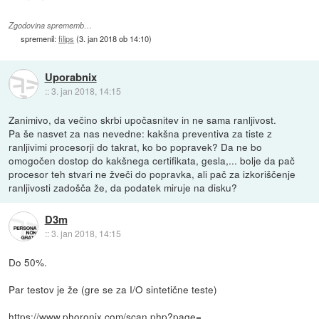
Zgodovina sprememb…
spremenil:
filips
(
3. jan 2018 ob 14:10
)
Uporabnix
::
3. jan 2018, 14:15
Zanimivo, da večino skrbi upočasnitev in ne sama ranljivost.
Pa še nasvet za nas nevedne: kakšna preventiva za tiste z
ranljivimi procesorji do takrat, ko bo popravek? Da ne bo
omogočen dostop do kakšnega certifikata, gesla,... bolje da pač
procesor teh stvari ne žveči do popravka, ali pač za izkoriščenje
ranljivosti zadošča že, da podatek miruje na disku?
D3m
::
3. jan 2018, 14:15
Do 50%.
Par testov je že (gre se za I/O sintetične teste)
https://www.phoronix.com/scan.php?page=...