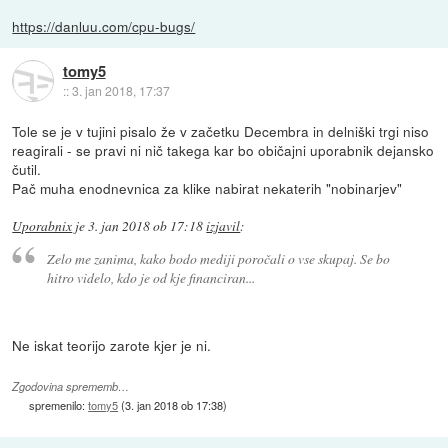
https://danluu.com/cpu-bugs/
tomy5
::
3. jan 2018, 17:37
Tole se je v tujini pisalo že v začetku Decembra in delniški trgi niso
reagirali - se pravi ni nič takega kar bo običajni uporabnik dejansko
čutil.
Pač muha enodnevnica za klike nabirat nekaterih "nobinarjev"
Uporabnix
je
3. jan 2018 ob 17:18
izjavil
:
Zelo me zanima, kako bodo mediji poročali o vse skupaj. Se bo
hitro videlo, kdo je od kje financiran...
Ne iskat teorijo zarote kjer je ni.
Zgodovina sprememb…
spremenilo:
tomy5
(
3. jan 2018 ob 17:38
)