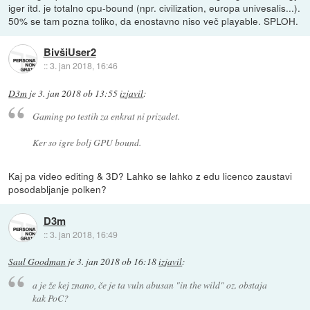
iger itd. je totalno cpu-bound (npr. civilization, europa univesalis...).
50% se tam pozna toliko, da enostavno niso več playable. SPLOH.
BivšiUser2
::
3. jan 2018, 16:46
D3m
je
3. jan 2018 ob 13:55
izjavil
:
Gaming po testih za enkrat ni prizadet.
Ker so igre bolj GPU bound.
Kaj pa video editing & 3D? Lahko se lahko z edu licenco zaustavi
posodabljanje polken?
D3m
::
3. jan 2018, 16:49
Saul Goodman
je
3. jan 2018 ob 16:18
izjavil
:
a je že kej znano, če je ta vuln abusan "in the wild" oz. obstaja
kak PoC?