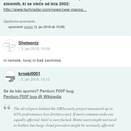
sistemih, ki se vleče od leta 2002:
http://www.techradar.com/news/new-macos...
Zgodovina sprememb…
spremenil:
opeter
(
3. jan 2018 ob 15:08
)
Sheteentz
::
3. jan 2018, 15:09
ni remote, torej ni baš zanimiva
krneki0001
::
3. jan 2018, 15:12
Se še kdo spomni? Pentium F00F bug;
Pentium F00F bug @ Wikipedia
The developers behind the GRSecurity project measured up to
63% performance loss [twitter.com]. If most common tasks are
equally affected, Intel is sure fucked. Home users might not need
to bother, but large cloud providers might be seriously affected.