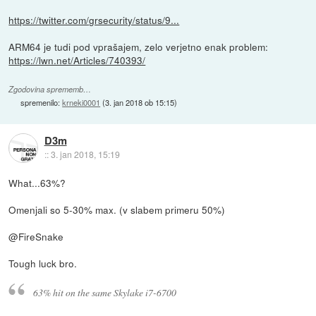
https://twitter.com/grsecurity/status/9...
ARM64 je tudi pod vprašajem, zelo verjetno enak problem:
https://lwn.net/Articles/740393/
Zgodovina sprememb…
spremenilo:
krneki0001
(
3. jan 2018 ob 15:15
)
D3m
::
3. jan 2018, 15:19
What...63%?
Omenjali so 5-30% max. (v slabem primeru 50%)
@FireSnake
Tough luck bro.
63% hit on the same Skylake i7-6700