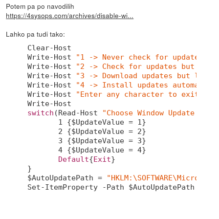
Potem pa po navodilih
https://4sysops.com/archives/disable-wi...
Lahko pa tudi tako:
Clear-Host

Write-Host 
"1 -> Never check for updates (n
Write-Host 
"2 -> Check for updates but let 
Write-Host 
"3 -> Download updates but let m
Write-Host 
"4 -> Install updates automatica
Write-Host 
"Enter any character to exit"
switch
(Read-Host 
"Choose Window Update Sett
1
 {$UpdateValue = 
1
}

2
 {$UpdateValue = 
2
}

3
 {$UpdateValue = 
3
}

4
 {$UpdateValue = 
4
}

Default
{
Exit
}

}

$AutoUpdatePath = 
"HKLM:\SOFTWARE\Microsoft
Set-ItemProperty -Path $AutoUpdatePath -Name