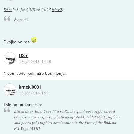
D3m
je
3. jan 2018 ob 14:25
izjavil
:
Ryzen 3?
Dvojko pa res
D3m
::
3. jan 2018, 14:58
Nisem vedel kok hitro boš menjal.
krneki0001
::
3. jan 2018, 15:01
Tole bo pa zanimivo:
Listed as an Intel Core i7-8809G, the quad-core eight-thread
processor comes sporting both integrated Intel HD 630 graphics
and packaged graphics acceleration in the form of the
Radeon
RX Vega M GH