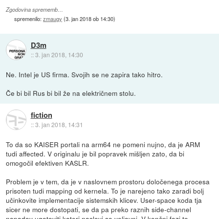
Zgodovina sprememb…
spremenilo:
zmaugy
(
3. jan 2018 ob 14:30
)
D3m
::
3. jan 2018, 14:30
Ne. Intel je US firma. Svojih se ne zapira tako hitro.
Če bi bil Rus bi bil že na električnem stolu.
fiction
::
3. jan 2018, 14:31
To da so KAISER portali na arm64 ne pomeni nujno, da je ARM
tudi affected. V originalu je bil popravek mišljen zato, da bi
omogočil efektiven KASLR.
Problem je v tem, da je v naslovnem prostoru določenega procesa
prisoten tudi mapping od kernela. To je narejeno tako zaradi bolj
učinkovite implementacije sistemskih klicev. User-space koda tja
sicer ne more dostopati, se da pa preko raznih side-channel
napadov ugotoviti kateri naslovi so veljavni. V končni fazi to