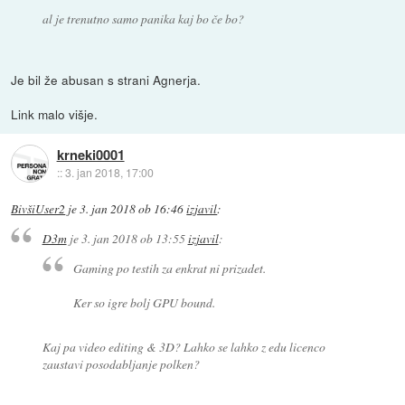
al je trenutno samo panika kaj bo če bo?
Je bil že abusan s strani Agnerja.
Link malo višje.
krneki0001
::
3. jan 2018, 17:00
BivšiUser2
je
3. jan 2018 ob 16:46
izjavil
:
D3m
je
3. jan 2018 ob 13:55
izjavil
:
Gaming po testih za enkrat ni prizadet.
Ker so igre bolj GPU bound.
Kaj pa video editing & 3D? Lahko se lahko z edu licenco
zaustavi posodabljanje polken?