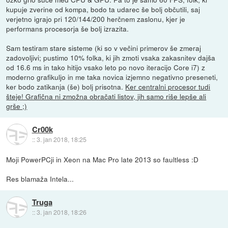
kupuje zverine od kompa, bodo ta udarec še bolj občutili, saj
verjetno igrajo pri 120/144/200 herčnem zaslonu, kjer je
performans procesorja še bolj izrazita.
Sam testiram stare sisteme (ki so v večini primerov še zmeraj
zadovoljivi; pustimo 10% folka, ki jih zmoti vsaka zakasnitev dajša
od 16.6 ms in tako hitijo vsako leto po novo iteracijo Core i7) z
moderno grafikuljo in me taka novica izjemno negativno preseneti,
ker bodo zatikanja (še) bolj prisotna.
Ker centralni procesor tudi
šteje! Grafična ni zmožna obračati listov, jih samo riše lepše ali
grše ;)
Cr00k
::
3. jan 2018, 18:25
Moji PowerPCji in Xeon na Mac Pro late 2013 so faultless :D
Res blamaža Intela...
Truga
::
3. jan 2018, 18:26