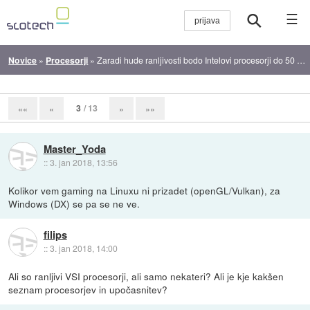
☰
Novice
»
Procesorji
»
Zaradi hude ranljivosti bodo Intelovi procesorji do 50 odstotkov počasnejši
3
/ 13
««
«
»
»»
Master_Yoda
::
3. jan 2018, 13:56
Kolikor vem gaming na Linuxu ni prizadet (openGL/Vulkan), za
Windows (DX) se pa se ne ve.
filips
::
3. jan 2018, 14:00
Ali so ranljivi VSI procesorji, ali samo nekateri? Ali je kje kakšen
seznam procesorjev in upočasnitev?