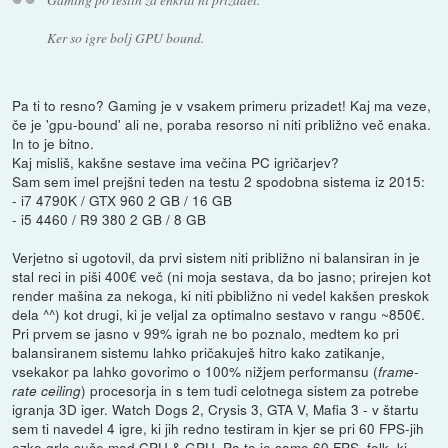
Ker so igre bolj GPU bound.
Pa ti to resno? Gaming je v vsakem primeru prizadet! Kaj ma veze,
če je 'gpu-bound' ali ne, poraba resorso ni niti približno več enaka.
In to je bitno.
Kaj misliš, kakšne sestave ima večina PC igričarjev?
Sam sem imel prejšni teden na testu 2 spodobna sistema iz 2015:
- i7 4790K / GTX 960 2 GB / 16 GB
- i5 4460 / R9 380 2 GB / 8 GB
Verjetno si ugotovil, da prvi sistem niti približno ni balansiran in je
stal reci in piši 400€ več (ni moja sestava, da bo jasno; prirejen kot
render mašina za nekoga, ki niti pbibližno ni vedel kakšen preskok
dela ^^) kot drugi, ki je veljal za optimalno sestavo v rangu ~850€.
Pri prvem se jasno v 99% igrah ne bo poznalo, medtem ko pri
balansiranem sistemu lahko pričakuješ hitro kako zatikanje,
vsekakor pa lahko govorimo o 100% nižjem performansu (
frame-
) procesorja in s tem tudi celotnega sistem za potrebe
rate ceiling
igranja 3D iger. Watch Dogs 2, Crysis 3, GTA V, Mafia 3 - v štartu
sem ti navedel 4 igre, ki jih redno testiram in kjer se pri 60 FPS-jih
ozko grlo suče med CPU & GPU. Pa to je samo 60 FPS, folk, ki