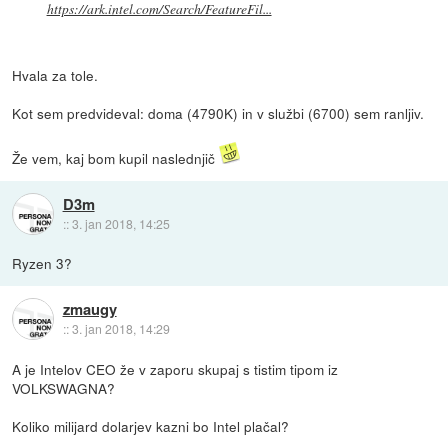
https://ark.intel.com/Search/FeatureFil...
Hvala za tole.
Kot sem predvideval: doma (4790K) in v službi (6700) sem ranljiv.
Že vem, kaj bom kupil naslednjič
D3m
::
3. jan 2018, 14:25
Ryzen 3?
zmaugy
::
3. jan 2018, 14:29
A je Intelov CEO že v zaporu skupaj s tistim tipom iz
VOLKSWAGNA?
Koliko milijard dolarjev kazni bo Intel plačal?