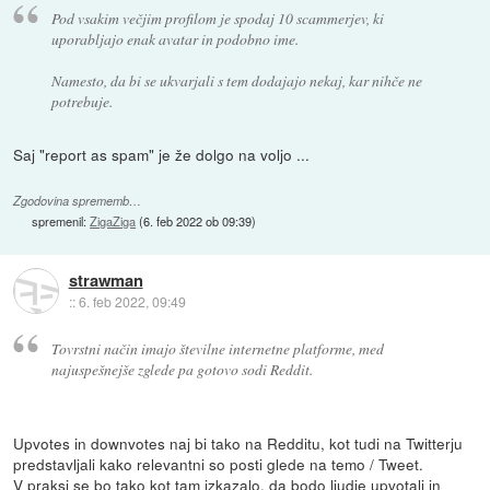
Pod vsakim večjim profilom je spodaj 10 scammerjev, ki
uporabljajo enak avatar in podobno ime.
Namesto, da bi se ukvarjali s tem dodajajo nekaj, kar nihče ne
potrebuje.
Saj "report as spam" je že dolgo na voljo ...
Zgodovina sprememb…
spremenil:
ZigaZiga
(
6. feb 2022 ob 09:39
)
strawman
::
6. feb 2022, 09:49
Tovrstni način imajo številne internetne platforme, med
najuspešnejše zglede pa gotovo sodi Reddit.
Upvotes in downvotes naj bi tako na Redditu, kot tudi na Twitterju
predstavljali kako relevantni so posti glede na temo / Tweet.
V praksi se bo tako kot tam izkazalo, da bodo ljudje upvotali in