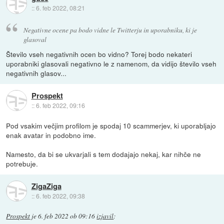
::
6. feb 2022, 08:21
Negativne ocene pa bodo vidne le Twitterju in uporabniku, ki je
glasoval
Število vseh negativnih ocen bo vidno? Torej bodo nekateri
uporabniki glasovali negativno le z namenom, da vidijo število vseh
negativnih glasov...
Prospekt
::
6. feb 2022, 09:16
Pod vsakim večjim profilom je spodaj 10 scammerjev, ki uporabljajo
enak avatar in podobno ime.
Namesto, da bi se ukvarjali s tem dodajajo nekaj, kar nihče ne
potrebuje.
ZigaZiga
::
6. feb 2022, 09:38
Prospekt
je
6. feb 2022 ob 09:16
izjavil
: