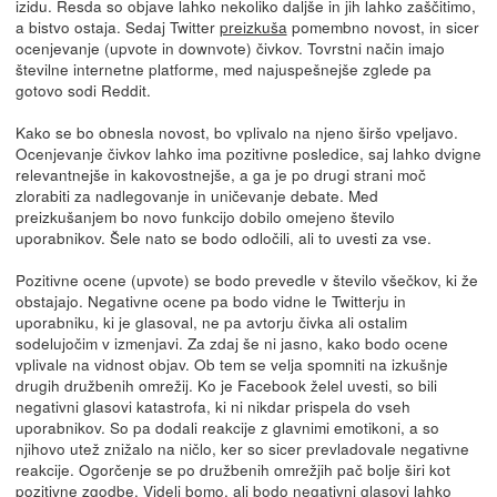
izidu. Resda so objave lahko nekoliko daljše in jih lahko zaščitimo,
a bistvo ostaja. Sedaj Twitter
preizkuša
pomembno novost, in sicer
ocenjevanje (upvote in downvote) čivkov. Tovrstni način imajo
številne internetne platforme, med najuspešnejše zglede pa
gotovo sodi Reddit.
Kako se bo obnesla novost, bo vplivalo na njeno širšo vpeljavo.
Ocenjevanje čivkov lahko ima pozitivne posledice, saj lahko dvigne
relevantnejše in kakovostnejše, a ga je po drugi strani moč
zlorabiti za nadlegovanje in uničevanje debate. Med
preizkušanjem bo novo funkcijo dobilo omejeno število
uporabnikov. Šele nato se bodo odločili, ali to uvesti za vse.
Pozitivne ocene (upvote) se bodo prevedle v število všečkov, ki že
obstajajo. Negativne ocene pa bodo vidne le Twitterju in
uporabniku, ki je glasoval, ne pa avtorju čivka ali ostalim
sodelujočim v izmenjavi. Za zdaj še ni jasno, kako bodo ocene
vplivale na vidnost objav. Ob tem se velja spomniti na izkušnje
drugih družbenih omrežij. Ko je Facebook želel uvesti, so bili
negativni glasovi katastrofa, ki ni nikdar prispela do vseh
uporabnikov. So pa dodali reakcije z glavnimi emotikoni, a so
njihovo utež znižalo na ničlo, ker so sicer prevladovale negativne
reakcije. Ogorčenje se po družbenih omrežjih pač bolje širi kot
pozitivne zgodbe. Videli bomo, ali bodo negativni glasovi lahko