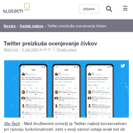
☰
Novice
»
Ostale najave
»
Twitter preizkuša ocenjevanje čivkov
Twitter preizkuša ocenjevanje čivkov
Matej Huš
::
5. feb 2022
ob 23:37
Ostale najave
- Med družbenimi omrežji je Twitter najbolj konzervativen
Slo-Tech
pri razvoju funkcionalnosti, zato v svoji osnovi ostaja enak kot ob