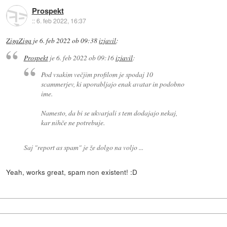
Prospekt
::
6. feb 2022, 16:37
ZigaZiga
je
6. feb 2022 ob 09:38
izjavil
:
Prospekt
je
6. feb 2022 ob 09:16
izjavil
:
Pod vsakim večjim profilom je spodaj 10
scammerjev, ki uporabljajo enak avatar in podobno
ime.
Namesto, da bi se ukvarjali s tem dodajajo nekaj,
kar nihče ne potrebuje.
Saj "report as spam" je že dolgo na voljo ...
Yeah, works great, spam non existent! :D