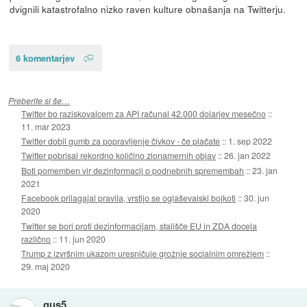
dvignili katastrofalno nizko raven kulture obnašanja na Twitterju.
6 komentarjev
Preberite si še…
Twitter bo raziskovalcem za API računal 42.000 dolarjev mesečno
::
11. mar 2023
Twitter dobil gumb za popravljenje čivkov - če plačate
::
1. sep 2022
Twitter pobrisal rekordno količino zlonamernih objav
::
26. jan 2022
Boti pomemben vir dezinformacij o podnebnih spremembah
::
23. jan
2021
Facebook prilagajal pravila, vrstijo se oglaševalski bojkoti
::
30. jun
2020
Twitter se bori proti dezinformacijam, stališče EU in ZDA docela
različno
::
11. jun 2020
Trump z izvršnim ukazom uresničuje grožnje socialnim omrežjem
::
29. maj 2020
gus5