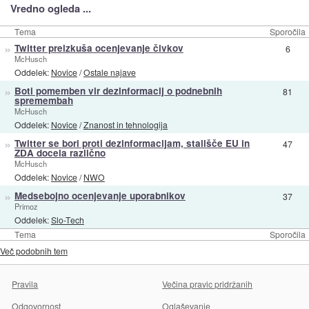
Vredno ogleda ...
Tema
Sporočila
»
Twitter preizkuša ocenjevanje čivkov
6
McHusch
Oddelek:
Novice
/
Ostale najave
»
Boti pomemben vir dezinformacij o podnebnih
81
spremembah
McHusch
Oddelek:
Novice
/
Znanost in tehnologija
»
Twitter se bori proti dezinformacijam, stališče EU in
47
ZDA docela različno
McHusch
Oddelek:
Novice
/
NWO
»
Medsebojno ocenjevanje uporabnikov
37
Primoz
Oddelek:
Slo-Tech
Tema
Sporočila
Več podobnih tem
Pravila
Večina pravic pridržanih
Odgovornost
Oglaševanje