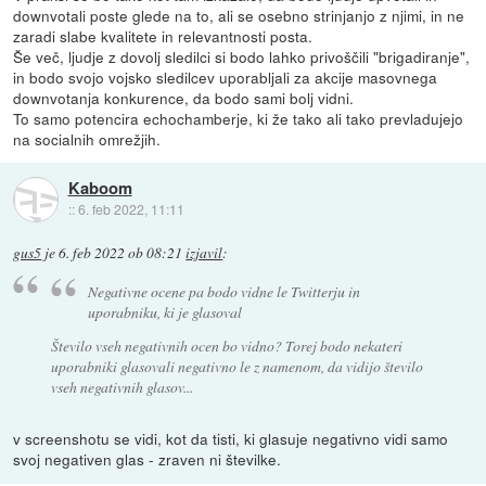
downvotali poste glede na to, ali se osebno strinjanjo z njimi, in ne
zaradi slabe kvalitete in relevantnosti posta.
Še več, ljudje z dovolj sledilci si bodo lahko privoščili "brigadiranje",
in bodo svojo vojsko sledilcev uporabljali za akcije masovnega
downvotanja konkurence, da bodo sami bolj vidni.
To samo potencira echochamberje, ki že tako ali tako prevladujejo
na socialnih omrežjih.
Kaboom
::
6. feb 2022, 11:11
gus5
je
6. feb 2022 ob 08:21
izjavil
:
Negativne ocene pa bodo vidne le Twitterju in
uporabniku, ki je glasoval
Število vseh negativnih ocen bo vidno? Torej bodo nekateri
uporabniki glasovali negativno le z namenom, da vidijo število
vseh negativnih glasov...
v screenshotu se vidi, kot da tisti, ki glasuje negativno vidi samo
svoj negativen glas - zraven ni številke.