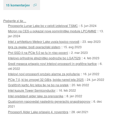
15 komentarjev
Preberite si še…
Procesorje Lunar Lake bo v celoti izdeloval TSMC
::
5. jun 2024
Micron na CES-u pokazal nove pomnilniške module LPCAMM2
::
13.
jan 2024
Intel z arhitekturo Meteor Lake uvaja kopico novosti
::
23. sep 2023
Igra za geeke: bodi operacijski sistem
::
15. avg 2023
Prvi SSD-ji na PCIe 5.0 so tu in niso poceni
::
2. mar 2023
Intelovo prihodnje strežniško podnožje bo LGA7529
::
4. feb 2023
Sredi meseca prispejo novi Intelovi procesorji in grafične kartice
::
6.
okt 2022
Intelovi novi procesorji prožajo alarme za goljufanje
::
16. jul 2022
PCIe 7.0, ki bo zmogel 32 GB/s, bojda nared leta 2025
::
24. jun 2022
Grafičnih kartic Arc letos še ne bo na pretek
::
20. feb 2022
Intel kupuje Tower Semiconductor
::
16. feb 2022
Intel predstavil alder lake za prenosnike
::
8. jan 2022
Qualcomm napovedal naslednjo generacijo snapdragonov
::
6. dec
2021
Procesorji Alder Lake prispejo 4. novembra
::
28. okt 2021