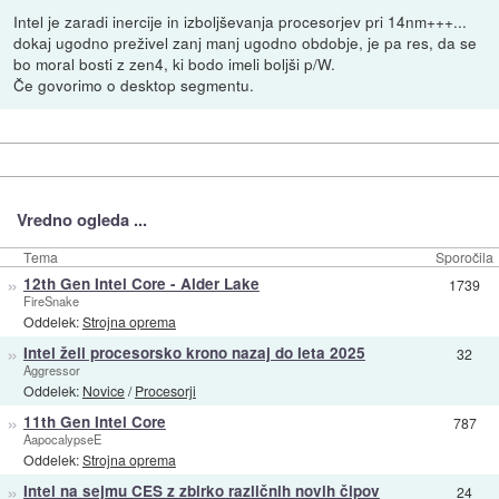
Intel je zaradi inercije in izboljševanja procesorjev pri 14nm+++...
dokaj ugodno preživel zanj manj ugodno obdobje, je pa res, da se
bo moral bosti z zen4, ki bodo imeli boljši p/W.
Če govorimo o desktop segmentu.
Vredno ogleda ...
Tema
Sporočila
»
12th Gen Intel Core - Alder Lake
1739
FireSnake
Oddelek:
Strojna oprema
»
Intel želi procesorsko krono nazaj do leta 2025
32
Aggressor
Oddelek:
Novice
/
Procesorji
»
11th Gen Intel Core
787
AapocalypseE
Oddelek:
Strojna oprema
»
Intel na sejmu CES z zbirko različnih novih čipov
24