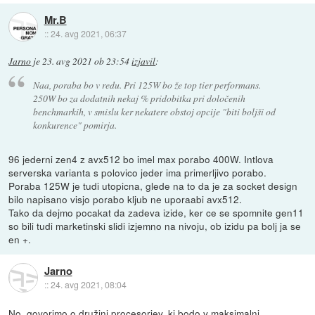
Mr.B
::
24. avg 2021, 06:37
Jarno
je
23. avg 2021 ob 23:54
izjavil
:
Naa, poraba bo v redu. Pri 125W bo že top tier performans.
250W bo za dodatnih nekaj % pridobitka pri določenih
benchmarkih, v smislu ker nekatere obstoj opcije "biti boljši od
konkurence" pomirja.
96 jederni zen4 z avx512 bo imel max porabo 400W. Intlova
serverska varianta s polovico jeder ima primerljivo porabo.
Poraba 125W je tudi utopicna, glede na to da je za socket design
bilo napisano visjo porabo kljub ne uporaabi avx512.
Tako da dejmo pocakat da zadeva izide, ker ce se spomnite gen11
so bili tudi marketinski slidi izjemno na nivoju, ob izidu pa bolj ja se
en +.
Jarno
::
24. avg 2021, 08:04
No, govorimo o družini procesorjev, ki bodo v maksimalni