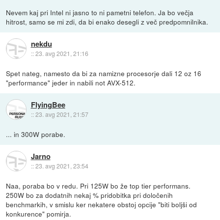
Nevem kaj pri Intel ni jasno to ni pametni telefon. Ja bo večja
hitrost, samo se mi zdi, da bi enako desegli z več predpomnilnika.
nekdu
::
23. avg 2021, 21:16
Spet nateg, namesto da bi za namizne procesorje dali 12 oz 16
"performance" jeder in nabili not AVX-512.
FlyingBee
::
23. avg 2021, 21:57
... in 300W porabe.
Jarno
::
23. avg 2021, 23:54
Naa, poraba bo v redu. Pri 125W bo že top tier performans.
250W bo za dodatnih nekaj % pridobitka pri določenih
benchmarkih, v smislu ker nekatere obstoj opcije "biti boljši od
konkurence" pomirja.