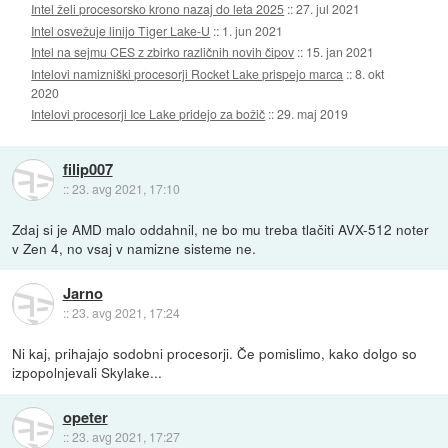
Intel želi procesorsko krono nazaj do leta 2025
::
27. jul 2021
Intel osvežuje linijo Tiger Lake-U
::
1. jun 2021
Intel na sejmu CES z zbirko različnih novih čipov
::
15. jan 2021
Intelovi namizniški procesorji Rocket Lake prispejo marca
::
8. okt
2020
Intelovi procesorji Ice Lake pridejo za božič
::
29. maj 2019
filip007
::
23. avg 2021, 17:10
Zdaj si je AMD malo oddahnil, ne bo mu treba tlačiti AVX-512 noter
v Zen 4, no vsaj v namizne sisteme ne.
Jarno
::
23. avg 2021, 17:24
Ni kaj, prihajajo sodobni procesorji. Če pomislimo, kako dolgo so
izpopolnjevali Skylake...
opeter
::
23. avg 2021, 17:27