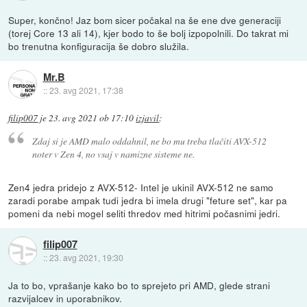
Super, končno! Jaz bom sicer počakal na še ene dve generaciji
(torej Core 13 ali 14), kjer bodo to še bolj izpopolnili. Do takrat mi
bo trenutna konfiguracija še dobro služila.
Mr.B
::
23. avg 2021, 17:38
filip007
je
23. avg 2021 ob 17:10
izjavil
:
Zdaj si je AMD malo oddahnil, ne bo mu treba tlačiti AVX-512
noter v Zen 4, no vsaj v namizne sisteme ne.
Zen4 jedra pridejo z AVX-512- Intel je ukinil AVX-512 ne samo
zaradi porabe ampak tudi jedra bi imela drugi "feture set", kar pa
pomeni da nebi mogel seliti thredov med hitrimi počasnimi jedri.
filip007
::
23. avg 2021, 19:30
Ja to bo, vprašanje kako bo to sprejeto pri AMD, glede strani
razvijalcev in uporabnikov.