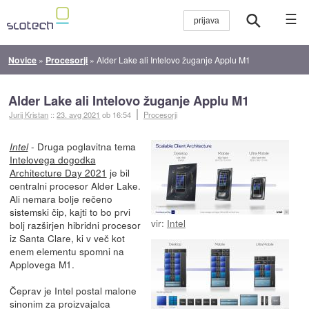
☰
Novice
»
Procesorji
»
Alder Lake ali Intelovo žuganje Applu M1
Alder Lake ali Intelovo žuganje Applu M1
Jurij Kristan
::
23. avg 2021
ob 16:54
Procesorji
- Druga poglavitna tema
Intel
Intelovega dogodka
Architecture Day 2021
je bil
centralni procesor Alder Lake.
Ali nemara bolje rečeno
sistemski čip, kajti to bo prvi
vir:
Intel
bolj razširjen hibridni procesor
iz Santa Clare, ki v več kot
enem elementu spomni na
Applovega M1.
Čeprav je Intel postal malone
sinonim za proizvajalca