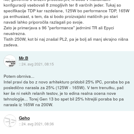
konfiguraciji vsebovali 8 zmogljivih ter 8 varčnih jeder. Tukaj so
specifikacije TDP kar razdelane, 125W bo performance TDP, 165W
pa enthusiast, s tem, da si bodo proizvajalci matičnih po stari
navadi lahko priporočila razlagali po svoje.
Zato je primerjava s 96 "performance" jedrnimi TR ali Epyci
neustrezna.
Tistih 250W, kot bi naj znašal PL2, pa je bolj ali manj skrajno nišna
zadeva.
Mr.B
::
24. avg 2021, 08:15
Potem obrniva...
Intel pravi da bo z novo arhitekturo pridobil 25% IPC, poraba bo pa
posledično narasla za 25% (125W - 165W). V tem trenutku, pač
ker še ni nekih relanih testov, je to edina realna ocena nove
tehnologije... Torej Gen 13 bo spet bil 25% hitrejši poraba bo pa
narasla iz 165W na 200W.
Geho
::
24. avg 2021, 08:36