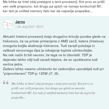
Ma lohka se Intel zdaj pretegne s temi procesorji. Kot prvo so prišli
ven velik prepozno, kot drugo pa sploh ne morejo konkurirati M1,
ker tam je unified memory tisto kar da največje pospeške...
Jarno
::
24. avg 2021, 08:51
Aktualni Intelovi procesorji imajo drugačno krivuljo porabe glede na
frekvenco, če na primer primerjamo z AMD zen3, katera (Intelova)
omogoča boljše skaliranje frekvence. Tudi zaradi položaja in
velikosti osnovnega čipa je odvajanje toplote učinkovitejše.
Na nek način bi bili neumni, če tega ne bi izkoristili. TDP je
dejansko lahko višji tudi zaradi dejstva, da so upoštevana tudi
varčna jedra.
Zadevo lahko vseeno učinkovito ter zadovoljivo uporabljaš tudi pri
"priporočenem" TDP-ju 125W (i7, i9).
Ma lohka se Intel zdaj pretegne s temi procesorji. Kot prvo so
prišli ven velik prepozno, kot drugo pa sploh ne morejo
konkurirati M1, ker tam je unified memory tisto kar da največje
pospeške...