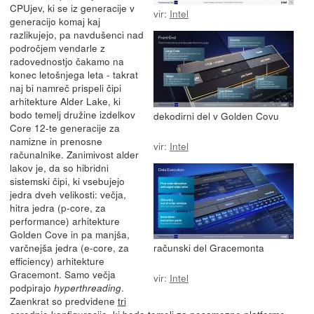
CPUjev, ki se iz generacije v
vir:
Intel
generacijo komaj kaj
razlikujejo, pa navdušenci nad
področjem vendarle z
radovednostjo čakamo na
konec letošnjega leta - takrat
naj bi namreč prispeli čipi
arhitekture Alder Lake, ki
bodo temelj družine izdelkov
dekodirni del v Golden Covu
Core 12-te generacije za
namizne in prenosne
vir:
Intel
računalnike. Zanimivost alder
lakov je, da so hibridni
sistemski čipi, ki vsebujejo
jedra dveh velikosti: večja,
hitra jedra (p-core, za
performance) arhitekture
Golden Cove in pa manjša,
varčnejša jedra (e-core, za
računski del Gracemonta
efficiency) arhitekture
Gracemont. Samo večja
vir:
Intel
podpirajo
.
hyperthreading
Zaenkrat so predvidene
tri
osrednje konfiguracije
, ki bodo temelj za posamezne platforme.