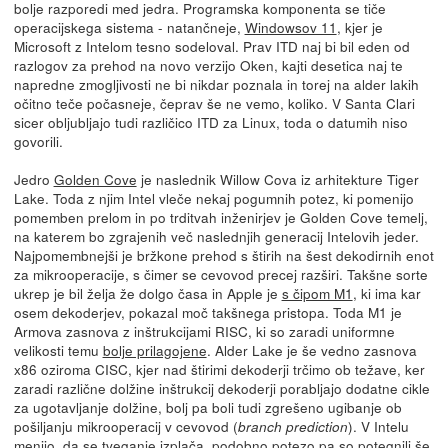
bolje razporedi med jedra. Programska komponenta se tiče
operacijskega sistema - natančneje,
Windowsov 11
, kjer je
Microsoft z Intelom tesno sodeloval. Prav ITD naj bi bil eden od
razlogov za prehod na novo verzijo Oken, kajti desetica naj te
napredne zmogljivosti ne bi nikdar poznala in torej na alder lakih
očitno teče počasneje, čeprav še ne vemo, koliko. V Santa Clari
sicer obljubljajo tudi različico ITD za Linux, toda o datumih niso
govorili.
Jedro
Golden Cove
je naslednik Willow Cova iz arhitekture Tiger
Lake. Toda z njim Intel vleče nekaj pogumnih potez, ki pomenijo
pomemben prelom in po trditvah inženirjev je Golden Cove temelj,
na katerem bo zgrajenih več naslednjih generacij Intelovih jeder.
Najpomembnejši je bržkone prehod s štirih na šest dekodirnih enot
za mikrooperacije, s čimer se cevovod precej razširi. Takšne sorte
ukrep je bil želja že dolgo časa in Apple je
s čipom M1
, ki ima kar
osem dekoderjev, pokazal moč takšnega pristopa. Toda M1 je
Armova zasnova z inštrukcijami RISC, ki so zaradi uniformne
velikosti temu
bolje prilagojene
. Alder Lake je še vedno zasnova
x86 oziroma CISC, kjer nad štirimi dekoderji trčimo ob težave, ker
zaradi različne dolžine inštrukcij dekoderji porabljajo dodatne cikle
za ugotavljanje dolžine, bolj pa boli tudi zgrešeno ugibanje ob
pošiljanju mikrooperacij v cevovod (
). V Intelu
branch prediction
menijo, da se tveganje izplača, podobno potezo pa so potegnili še