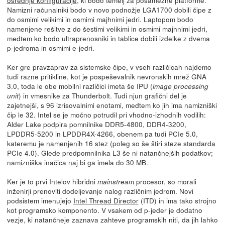
Namizni računalniki bodo v novo podnožje LGA1700 dobili čipe z
do osmimi velikimi in osmimi majhnimi jedri. Laptopom bodo
namenjene rešitve z do šestimi velikimi in osmimi majhnimi jedri,
medtem ko bodo ultraprenosniki in tablice dobili izdelke z dvema
p-jedroma in osmimi e-jedri.
Ker gre pravzaprav za sistemske čipe, v vseh različicah najdemo
tudi razne pritikline, kot je pospeševalnik nevronskih mrež GNA
3.0, toda le obe mobilni različici imeta še IPU (
image processing
) in vmesnike za Thunderbolt. Tudi njun grafični del je
unit
zajetnejši, s 96 izrisovalnimi enotami, medtem ko jih ima namizniški
čip le 32. Intel se je močno potrudil pri vhodno-izhodnih vodilih:
Alder Lake podpira pomnilnike DDR5-4800, DDR4-3200,
LPDDR5-5200 in LPDDR4X-4266, obenem pa tudi PCIe 5.0,
kateremu je namenjenih 16 stez (poleg so še štiri steze standarda
PCIe 4.0). Glede predpomnilnika L3 še ni natančnejših podatkov;
namizniška inačica naj bi ga imela do 30 MB.
Ker je to prvi Intelov hibridni
procesor, so morali
mainstream
inženirji prenoviti dodeljevanje nalog različnim jedrom. Novi
podsistem imenujejo
Intel Thread Director
(ITD) in ima tako strojno
kot programsko komponento. V vsakem od p-jeder je dodatno
vezje, ki natančneje zaznava zahteve programskih niti, da jih lahko