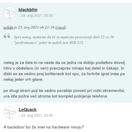
blackbfm
::
24. avg 2021, 00:30
nekdu
je
23. avg 2021 ob 21:16
izjavil
:
Spet nateg, namesto da bi za namizne procesorje dali 12 oz 16
"performance" jeder in nabili not AVX-512.
nateg je za tiste ki ne veste da ce jedra ne dobijo podatkov dovolj
hitro v obdelavo (in ven) pravzaprav nimajo kaj delat in čakajo. In
diski so se vedno prej bottleneck kot cpu, za fortnite igrat imas pa
nekaj jeder vrh glave.
po drugi strani pcji še vedno porabijo preveč pri nizki obremenitvi,
ura idla požre več stroma kot komplet polnjenje telefona
LeQuack
::
24. avg 2021, 00:40
A backdoor bo že imel na hardware nivoju?