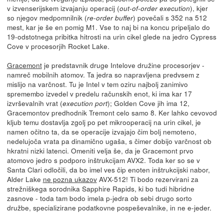
v izvenserijskem izvajanju operacij (
), kjer
out-of-order execution
so njegov medpomnilnik (
) povečali s 352 na 512
re-order buffer
mest, kar je še en pomig M1. Vse to naj bi na koncu pripeljalo do
19-odstotnega pribitka hitrosti na urin cikel glede na jedro Cypress
Cove v procesorjih Rocket Lake.
Gracemont
je predstavnik druge Intelove družine procesorjev -
namreč mobilnih atomov. Ta jedra so napravljena predvsem z
mislijo na varčnost. Tu je Intel v tem oziru najbolj zanimivo
spremembo izvedel v predelu računskih enot, ki ima kar 17
izvrševalnih vrat (
); Golden Cove jih ima 12,
execution port
Gracemontov predhodnik Tremont celo samo 8. Ker lahko cevovod
kljub temu dostavlja zgolj po pet mikrooperacij na urin cikel, je
namen očitno ta, da se operacije izvajajo čim bolj nemoteno,
nedelujoča vrata pa dinamično ugaša, s čimer dobijo varčnost ob
hkratni nizki latenci. Omeniti velja še, da je Gracemont prvo
atomovo jedro s podporo inštrukcijam AVX2. Toda ker so se v
Santa Clari odločili, da bo imel ves čip enoten inštrukcijski nabor,
Alder Lake
ne pozna ukazov
AVX-512! Ti bodo rezervirani za
strežniškega sorodnika Sapphire Rapids, ki bo tudi hibridne
zasnove - toda tam bodo imela p-jedra ob sebi drugo sorto
družbe, specializirane podatkovne pospeševalnike, in ne e-jeder.