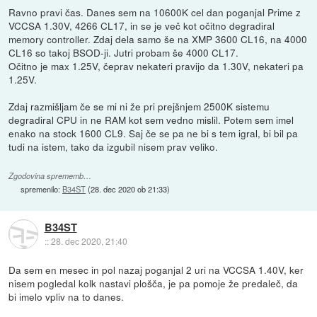
Ravno pravi čas. Danes sem na 10600K cel dan poganjal Prime z
VCCSA 1.30V, 4266 CL17, in se je več kot očitno degradiral
memory controller. Zdaj dela samo še na XMP 3600 CL16, na 4000
CL16 so takoj BSOD-ji. Jutri probam še 4000 CL17.
Očitno je max 1.25V, čeprav nekateri pravijo da 1.30V, nekateri pa
1.25V.
Zdaj razmišljam če se mi ni že pri prejšnjem 2500K sistemu
degradiral CPU in ne RAM kot sem vedno mislil. Potem sem imel
enako na stock 1600 CL9. Saj če se pa ne bi s tem igral, bi bil pa
tudi na istem, tako da izgubil nisem prav veliko.
Zgodovina sprememb…
spremenilo:
B34ST
(
28. dec 2020 ob 21:33
)
B34ST
::
28. dec 2020, 21:40
Da sem en mesec in pol nazaj poganjal 2 uri na VCCSA 1.40V, ker
nisem pogledal kolk nastavi plošča, je pa pomoje že predaleč, da
bi imelo vpliv na to danes.