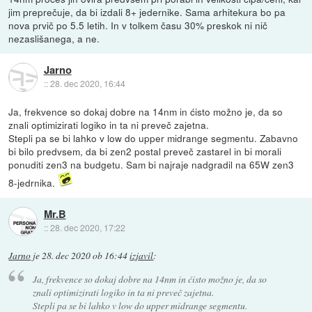
jim preprečuje, da bi izdali 8+ jedernike. Sama arhitekura bo pa
nova prvič po 5.5 letih. In v tolkem času 30% preskok ni nič
nezaslišanega, a ne.
Jarno
::
28. dec 2020, 16:44
Ja, frekvence so dokaj dobre na 14nm in ćisto možno je, da so
znali optimizirati logiko in ta ni preveč zajetna.
Stepli pa se bi lahko v low do upper midrange segmentu. Zabavno
bi bilo predvsem, da bi zen2 postal preveč zastarel in bi morali
ponuditi zen3 na budgetu. Sam bi najraje nadgradil na 65W zen3
8-jedrnika.
Mr.B
::
28. dec 2020, 17:22
Jarno
je
28. dec 2020 ob 16:44
izjavil
:
Ja, frekvence so dokaj dobre na 14nm in ćisto možno je, da so
znali optimizirati logiko in ta ni preveč zajetna.
Stepli pa se bi lahko v low do upper midrange segmentu.