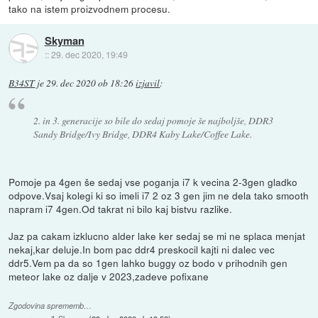
tako na istem proizvodnem procesu.
Skyman
::
29. dec 2020, 19:49
B34ST
je
29. dec 2020 ob 18:26
izjavil
:
2. in 3. generacije so bile do sedaj pomoje še najboljše, DDR3
Sandy Bridge/Ivy Bridge, DDR4 Kaby Lake/Coffee Lake.
Pomoje pa 4gen še sedaj vse poganja i7 k vecina 2-3gen gladko
odpove.Vsaj kolegi ki so imeli i7 2 oz 3 gen jim ne dela tako smooth
napram i7 4gen.Od takrat ni bilo kaj bistvu razlike.
Jaz pa cakam izklucno alder lake ker sedaj se mi ne splaca menjat
nekaj,kar deluje.In bom pac ddr4 preskocil kajti ni dalec vec
ddr5.Vem pa da so 1gen lahko buggy oz bodo v prihodnih gen
meteor lake oz dalje v 2023,zadeve pofixane
Zgodovina sprememb…