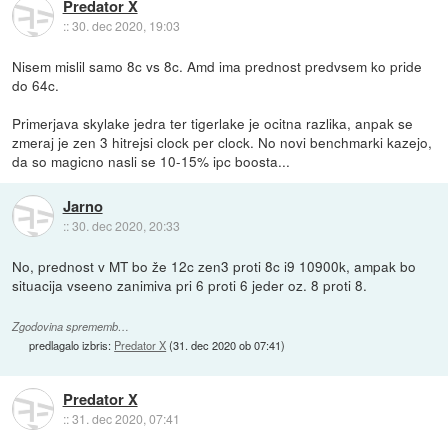
Predator X
::
30. dec 2020, 19:03
Nisem mislil samo 8c vs 8c. Amd ima prednost predvsem ko pride
do 64c.
Primerjava skylake jedra ter tigerlake je ocitna razlika, anpak se
zmeraj je zen 3 hitrejsi clock per clock. No novi benchmarki kazejo,
da so magicno nasli se 10-15% ipc boosta...
Jarno
::
30. dec 2020, 20:33
No, prednost v MT bo že 12c zen3 proti 8c i9 10900k, ampak bo
situacija vseeno zanimiva pri 6 proti 6 jeder oz. 8 proti 8.
Zgodovina sprememb…
predlagalo izbris:
Predator X
(
31. dec 2020 ob 07:41
)
Predator X
::
31. dec 2020, 07:41