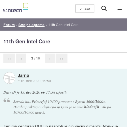
☰
Forum
»
Strojna oprema
»
11th Gen Intel Core
11th Gen Intel Core
3
/ 16
««
«
»
»»
Jarno
::
16. dec 2020, 19:53
DarwiN
je
13. dec 2020 ob 17:38
izjavil
:
Seveda bo.. Primerjaj 10400 procesor z Ryzeni 3600/5600x.
Poraba praktično identična in Intel je še celo
hladnejši
.. Ali pa
10700/10900 non-k.
Ker ima centriran CCD in nasploh je čip večjih dimenzij. Non-k je