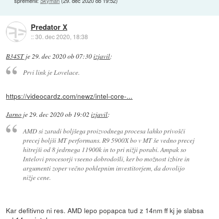
spremenil:
Skyman
(
29. dec 2020 ob 19:52
)
Predator X
::
30. dec 2020, 18:38
B34ST
je
29. dec 2020 ob 07:30
izjavil
:
Prvi link je Lovelace.
https://videocardz.com/newz/intel-core-...
Jarno
je
29. dec 2020 ob 19:02
izjavil
:
AMD si zaradi boljšega proizvodnega procesa lahko privošči
precej boljši MT performans. R9 5900X bo v MT še vedno precej
hitrejši od 8 jedrnega 11900k in to pri nižji porabi. Ampak so
Intelovi procesorji vseeno dobrodošli, ker bo možnost izbire in
argumenti zoper večno pohlepnim investitorjem, da dovolijo
nižje cene.
Kar defitivno ni res. AMD lepo popapca tud z 14nm ff kj je slabsa