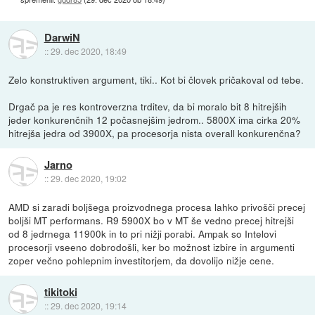
DarwiN
::
29. dec 2020, 18:49
Zelo konstruktiven argument, tiki.. Kot bi človek pričakoval od tebe.
Drgač pa je res kontroverzna trditev, da bi moralo bit 8 hitrejših
jeder konkurenčnih 12 počasnejšim jedrom.. 5800X ima cirka 20%
hitrejša jedra od 3900X, pa procesorja nista overall konkurenčna?
Jarno
::
29. dec 2020, 19:02
AMD si zaradi boljšega proizvodnega procesa lahko privošči precej
boljši MT performans. R9 5900X bo v MT še vedno precej hitrejši
od 8 jedrnega 11900k in to pri nižji porabi. Ampak so Intelovi
procesorji vseeno dobrodošli, ker bo možnost izbire in argumenti
zoper večno pohlepnim investitorjem, da dovolijo nižje cene.
tikitoki
::
29. dec 2020, 19:14