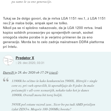
pa samo še za eno generacijo.
Tukaj se že dolgo govori, da je mrtva LGA 1151 rev.1, z LGA 1151
rev.2 je malce bolje, ampak spet ne toliko.
Nikoli pa se ni splošno nakazovalo, da je LGA 1200 mrtva. Imaš
kopico solidnih procesorjev po sprejemljivih cenah, socket
omogoča visoke porabe in je verjetno primeren še za eno
generacijo. Morda bo to celo zadnja mainstream DDR4 platforma
pri Intelu.
Predator X
::
29. dec 2020, 03:31
DarwiN
je
28. dec 2020 ob 17:29
izjavil
:
11900k bo očitno še kako konkurenčen 5900X.. Hitrejši v single
core oz. pri vseh opravilih, ki uporabljajo do 8 jeder. In malo
počasnejši v all-core scenarijih, nekako tako kot je danes
10900k. Overall mora bit torej boljši.
5950X pol ostane razred zase.. Sicer bo pa tudi AMD prisiljen
izdat ZEN3+. Mogoče 100-200Mhz boosta?