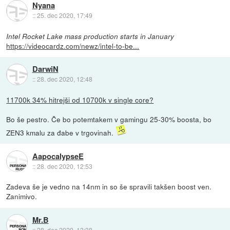
Nyana
::
25. dec 2020, 17:49
Intel Rocket Lake mass production starts in January
https://videocardz.com/newz/intel-to-be...
DarwiN
::
28. dec 2020, 12:48
11700k 34% hitrejši od 10700k v single core?
Bo še pestro. Če bo potemtakem v gamingu 25-30% boosta, bo
ZEN3 kmalu za đabe v trgovinah.
AapocalypseE
::
28. dec 2020, 12:53
Zadeva še je vedno na 14nm in so še spravili takšen boost ven.
Zanimivo.
Mr.B
::
28. dec 2020, 13:38