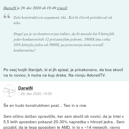
DarwiN
je
29. dec 2020 ob 18:49
izjavil
:
Zelo konstruktiven argument, tiki.. Kot bi človek pričakoval od
tebe.
Drgač pa je res kontroverzna trditev, da bi moralo bit 8 hitrejših
jeder konkurenčnih 12 počasnejšim jedrom.. 5800X ima cirka
20% hitrejša jedra od 3900X, pa procesorja nista overall
konkurenčna?
Po vsej tvojih litanijah, ki si jih spisal, je pricakovano, da bos skocil
na to novico, k muha na kup dreka. Na nivoju AdoredTV.
DarwiN
::
29. dec 2020, 19:30
Še en hudo konstruktiven post... Two in a row.
Sem očitno dolžan opravičilo, ker sem skočil ob novici, da je Intel v
5.5 letih sposoben pokazat 20-30% napredka v hitrosti jedra.. Sem
pozabil, da je tega sposoben le AMD, in to v ~14 mesecih, ravno