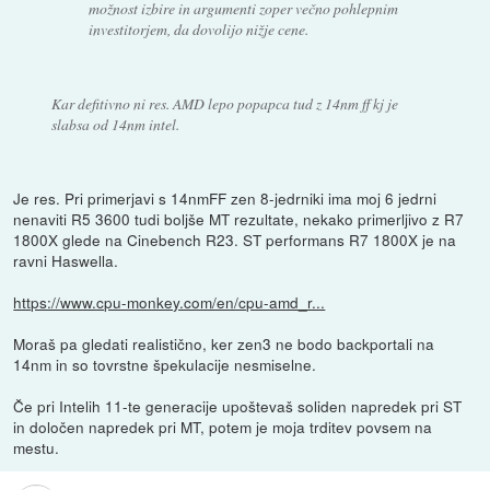
možnost izbire in argumenti zoper večno pohlepnim
investitorjem, da dovolijo nižje cene.
Kar defitivno ni res. AMD lepo popapca tud z 14nm ff kj je
slabsa od 14nm intel.
Je res. Pri primerjavi s 14nmFF zen 8-jedrniki ima moj 6 jedrni
nenaviti R5 3600 tudi boljše MT rezultate, nekako primerljivo z R7
1800X glede na Cinebench R23. ST performans R7 1800X je na
ravni Haswella.
https://www.cpu-monkey.com/en/cpu-amd_r...
Moraš pa gledati realistično, ker zen3 ne bodo backportali na
14nm in so tovrstne špekulacije nesmiselne.
Če pri Intelih 11-te generacije upoštevaš soliden napredek pri ST
in določen napredek pri MT, potem je moja trditev povsem na
mestu.