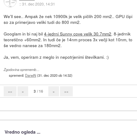
::
31. dec 2020, 14:31
We'll see.. Ampak že nek 10900k je velik pičlih 200 mm2.. GPU čipi
so za primerjavo veliki tudi do 800 mm2.
Googlam in bi naj bil
4-jedrni Sunny cove velik 30.7mm2
. 8-jedrnik
teoretično +60mm2. In tudi če je 14nm proces 3x večji kot 10nm, to
še vedno nanese za 180mm2.
Ja, vem, operiram z meglo in nepotrjenimi številkami. :)
Zgodovina sprememb…
spremenil:
DarwiN
(
31. dec 2020 ob 14:32
)
3
/ 16
««
«
»
»»
Vredno ogleda ...