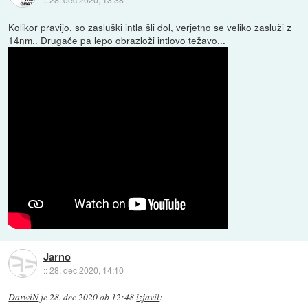
Kolikor pravijo, so zasluški intla šli dol, verjetno se veliko zasluži z
14nm.. Drugače pa lepo obrazloži intlovo težavo...
Jarno
::
28. dec 2020, 14:10
DarwiN
je
28. dec 2020 ob 12:48
izjavil
: