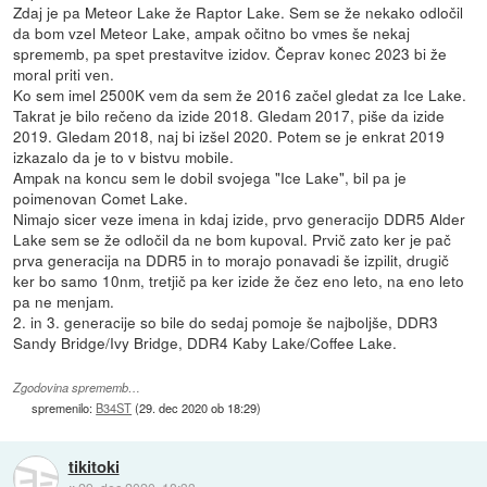
Zdaj je pa Meteor Lake že Raptor Lake. Sem se že nekako odločil
da bom vzel Meteor Lake, ampak očitno bo vmes še nekaj
sprememb, pa spet prestavitve izidov. Čeprav konec 2023 bi že
moral priti ven.
Ko sem imel 2500K vem da sem že 2016 začel gledat za Ice Lake.
Takrat je bilo rečeno da izide 2018. Gledam 2017, piše da izide
2019. Gledam 2018, naj bi izšel 2020. Potem se je enkrat 2019
izkazalo da je to v bistvu mobile.
Ampak na koncu sem le dobil svojega "Ice Lake", bil pa je
poimenovan Comet Lake.
Nimajo sicer veze imena in kdaj izide, prvo generacijo DDR5 Alder
Lake sem se že odločil da ne bom kupoval. Prvič zato ker je pač
prva generacija na DDR5 in to morajo ponavadi še izpilit, drugič
ker bo samo 10nm, tretjič pa ker izide že čez eno leto, na eno leto
pa ne menjam.
2. in 3. generacije so bile do sedaj pomoje še najboljše, DDR3
Sandy Bridge/Ivy Bridge, DDR4 Kaby Lake/Coffee Lake.
Zgodovina sprememb…
spremenilo:
B34ST
(
29. dec 2020 ob 18:29
)
tikitoki