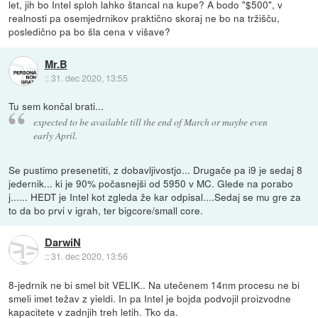
let, jih bo Intel sploh lahko štancal na kupe? A bodo "$500", v
realnosti pa osemjedrnikov praktično skoraj ne bo na tržišču,
posledično pa bo šla cena v višave?
Mr.B
::
31. dec 2020, 13:55
Tu sem končal brati...
expected to be available till the end of March or maybe even
early April.
Se pustimo presenetiti, z dobavljivostjo... Drugače pa i9 je sedaj 8
jedernik... ki je 90% počasnejši od 5950 v MC. Glede na porabo
j...... HEDT je Intel kot zgleda že kar odpisal....Sedaj se mu gre za
to da bo prvi v igrah, ter bigcore/small core.
DarwiN
::
31. dec 2020, 13:56
8-jedrnik ne bi smel bit VELIK.. Na utečenem 14nm procesu ne bi
smeli imet težav z yieldi. In pa Intel je bojda podvojil proizvodne
kapacitete v zadnjih treh letih. Tko da.