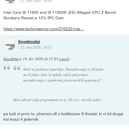
::
21. dec 2020, 18:03
Intel Core i9-11900 and i9-11900K (ES) Alleged CPU-Z Bench
Numbers Reveal a 12% IPC Gain
https://www.techpowerup.com/276222/inte...
iloveboobz
::
21. dec 2020, 18:07
blackbfm
je
19. dec 2020 ob 17:03
izjavil
:
Intel se pošteno osmešuje.. Nazadovanje iz 10 jeder
na 8 jeder. Smo že sploh videli tak primer
nazadovanja v zgodovini procesorskih generacij?
How about visja prepustnost in to. Ni vse v stevilu jeder.
pa tudi ni prvic to. phenom x6 v bulldozoer 8 thread, ki ni bil druga
kot kvazi 4 jedernik