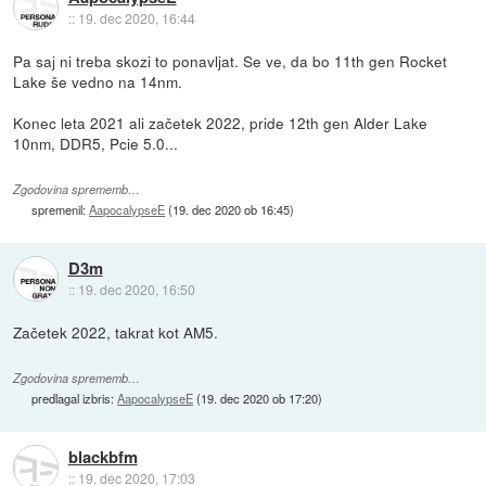
::
19. dec 2020, 16:44
Pa saj ni treba skozi to ponavljat. Se ve, da bo 11th gen Rocket
Lake še vedno na 14nm.
Konec leta 2021 ali začetek 2022, pride 12th gen Alder Lake
10nm, DDR5, Pcie 5.0...
Zgodovina sprememb…
spremenil:
AapocalypseE
(
19. dec 2020 ob 16:45
)
D3m
::
19. dec 2020, 16:50
Začetek 2022, takrat kot AM5.
Zgodovina sprememb…
predlagal izbris:
AapocalypseE
(
19. dec 2020 ob 17:20
)
blackbfm
::
19. dec 2020, 17:03