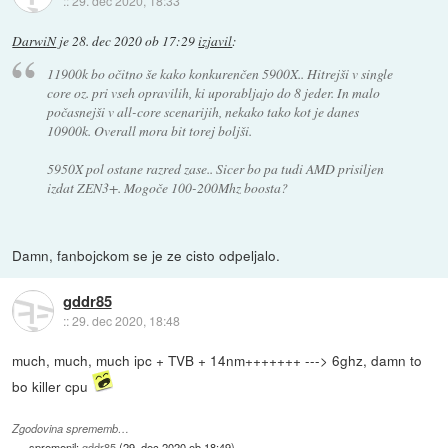
::
29. dec 2020, 18:33
DarwiN
je
28. dec 2020 ob 17:29
izjavil
:
11900k bo očitno še kako konkurenčen 5900X.. Hitrejši v single
core oz. pri vseh opravilih, ki uporabljajo do 8 jeder. In malo
počasnejši v all-core scenarijih, nekako tako kot je danes
10900k. Overall mora bit torej boljši.
5950X pol ostane razred zase.. Sicer bo pa tudi AMD prisiljen
izdat ZEN3+. Mogoče 100-200Mhz boosta?
Damn, fanbojckom se je ze cisto odpeljalo.
gddr85
::
29. dec 2020, 18:48
much, much, much ipc + TVB + 14nm+++++++ ---> 6ghz, damn to
bo killer cpu
Zgodovina sprememb…
spremenil:
gddr85
(
29. dec 2020 ob 18:49
)