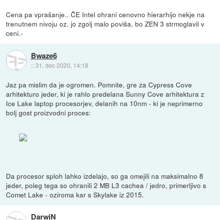
Cena pa vprašanje.. ČE Intel ohrani cenovno hierarhijo nekje na
trenutnem nivoju oz. jo zgolj malo poviša, bo ZEN 3 strmoglavil v
ceni.-
Bwaze6
::
31. dec 2020, 14:18
Jaz pa mislim da je ogromen. Pomnite, gre za Cypress Cove
arhitekturo jeder, ki je rahlo predelana Sunny Cove arhitektura z
Ice Lake laptop procesorjev, delanih na 10nm - ki je neprimerno
bolj gost proizvodni proces:
Da procesor sploh lahko izdelajo, so ga omejili na maksimalno 8
jeder, poleg tega so ohranili 2 MB L3 cachea / jedro, primerljivo s
Comet Lake - oziroma kar s Skylake iz 2015.
DarwiN