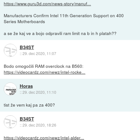
https://www.guru3d.com/news-story/manuf...
Manufacturers Confirm Intel 11th Generation Support on 400
Series Motherboards
a se že kaj ve a bojo odpravili ram limit na b in h platah??
B34ST
::
29. dec 2020, 11:07
Bodo omogočili RAM overclock na B560:
https://videocardz.com/newz/intel-rocke...
Horas
::
29. dec 2020, 11:10
tist že vem kaj pa za 400?
B34ST
::
29. dec 2020, 18:26
https://videocardz.com/newz/intel-alder...