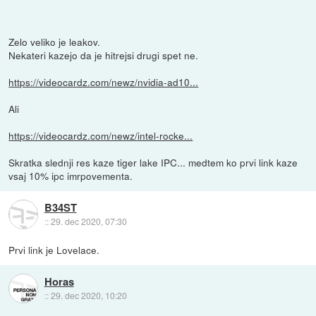
Zelo veliko je leakov.
Nekateri kazejo da je hitrejsi drugi spet ne.
https://videocardz.com/newz/nvidia-ad10...
Ali
https://videocardz.com/newz/intel-rocke...
Skratka slednji res kaze tiger lake IPC... medtem ko prvi link kaze
vsaj 10% ipc imrpovementa.
B34ST
::
29. dec 2020, 07:30
Prvi link je Lovelace.
Horas
::
29. dec 2020, 10:20