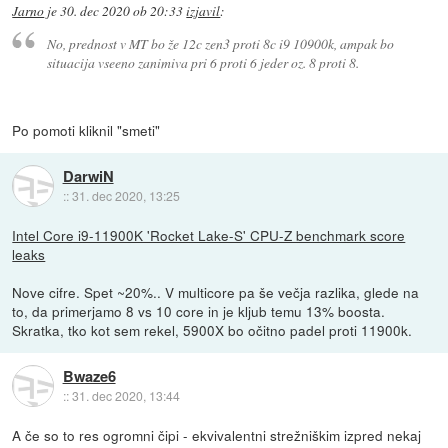
Jarno
je
30. dec 2020 ob 20:33
izjavil
:
No, prednost v MT bo že 12c zen3 proti 8c i9 10900k, ampak bo
situacija vseeno zanimiva pri 6 proti 6 jeder oz. 8 proti 8.
Po pomoti kliknil "smeti"
DarwiN
::
31. dec 2020, 13:25
Intel Core i9-11900K 'Rocket Lake-S' CPU-Z benchmark score
leaks
Nove cifre. Spet ~20%.. V multicore pa še večja razlika, glede na
to, da primerjamo 8 vs 10 core in je kljub temu 13% boosta.
Skratka, tko kot sem rekel, 5900X bo očitno padel proti 11900k.
Bwaze6
::
31. dec 2020, 13:44
A če so to res ogromni čipi - ekvivalentni strežniškim izpred nekaj