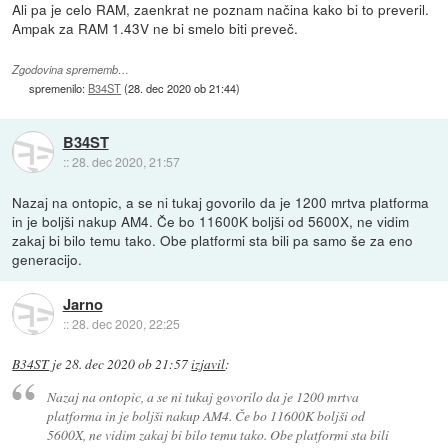
Ali pa je celo RAM, zaenkrat ne poznam načina kako bi to preveril.
Ampak za RAM 1.43V ne bi smelo biti preveč.
Zgodovina sprememb…
spremenilo:
B34ST
(
28. dec 2020 ob 21:44
)
B34ST
::
28. dec 2020, 21:57
Nazaj na ontopic, a se ni tukaj govorilo da je 1200 mrtva platforma
in je boljši nakup AM4. Če bo 11600K boljši od 5600X, ne vidim
zakaj bi bilo temu tako. Obe platformi sta bili pa samo še za eno
generacijo.
Jarno
::
28. dec 2020, 22:25
B34ST
je
28. dec 2020 ob 21:57
izjavil
:
Nazaj na ontopic, a se ni tukaj govorilo da je 1200 mrtva
platforma in je boljši nakup AM4. Če bo 11600K boljši od
5600X, ne vidim zakaj bi bilo temu tako. Obe platformi sta bili