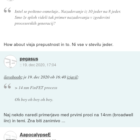
Intel se pošteno osmešuje.. Nazadovanje iz 10 jeder na 8 jeder.
Smo že sploh videli tak primer nazadovanja v zgodovini
procesorskih generacij?
How about visja prepustnost in to. Ni vse v stevilu jeder.
pegasus
::
19. dec 2020, 17:04
iloveboobz
je
19. dec 2020 ob 16:40
izjavil
:
> 14 nm FinFET process
Oh boy oh boy oh boy.
Naj nekdo naredi primerjavo med prvimi proci na 14nm (broadwell
iirc) in temi. Zna biti zanimivo ...
AapocalypseE