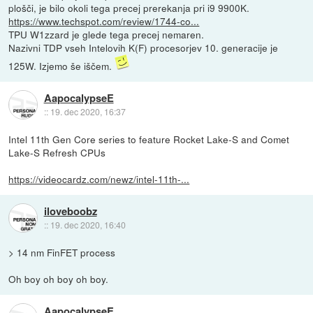
plošči, je bilo okoli tega precej prerekanja pri i9 9900K.
https://www.techspot.com/review/1744-co...
TPU W1zzard je glede tega precej nemaren.
Nazivni TDP vseh Intelovih K(F) procesorjev 10. generacije je
125W. Izjemo še iščem.
AapocalypseE
::
19. dec 2020, 16:37
Intel 11th Gen Core series to feature Rocket Lake-S and Comet
Lake-S Refresh CPUs
https://videocardz.com/newz/intel-11th-...
iloveboobz
::
19. dec 2020, 16:40
> 14 nm FinFET process
Oh boy oh boy oh boy.
AapocalypseE