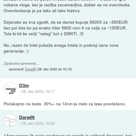
nobene vloge, ker je razlika zanemarljiva, dokler se ne overclocka.
Overclockanje je pa tako ali tako history.
Dejansko se zna zgodit, da se danes kupuje 5600X za ~350EUR,
čez pol leta bo pa enako hiter 5600 non-X na voljo za ~150EUR.
Tole bi bil še večji "nateg" kot z 2080Ti. :D
No, razen če Intel pokaže enega Intela in podvoji cene nove
generacije. :)
Zgodovina sprememb…
spremenil:
DarwiN
(
28. dec 2020 ob 16:13
)
D3m
::
28. dec 2020, 16:17
Počakajmo na teste. 30%+ na 14nm je malo za lase prevlečeno.
DarwiN
::
28. dec 2020, 16:30
14nm proces jih ovira predvsem pri porabi in velikosti čipa/ceni, kar