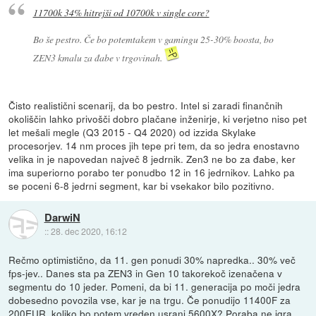
11700k 34% hitrejši od 10700k v single core?
Bo še pestro. Če bo potemtakem v gamingu 25-30% boosta, bo
ZEN3 kmalu za đabe v trgovinah.
Čisto realistični scenarij, da bo pestro. Intel si zaradi finančnih
okoliščin lahko privošči dobro plačane inženirje, ki verjetno niso pet
let mešali megle (Q3 2015 - Q4 2020) od izzida Skylake
procesorjev. 14 nm proces jih tepe pri tem, da so jedra enostavno
velika in je napovedan največ 8 jedrnik. Zen3 ne bo za đabe, ker
ima superiorno porabo ter ponudbo 12 in 16 jedrnikov. Lahko pa
se poceni 6-8 jedrni segment, kar bi vsekakor bilo pozitivno.
DarwiN
::
28. dec 2020, 16:12
Rečmo optimistično, da 11. gen ponudi 30% napredka.. 30% več
fps-jev.. Danes sta pa ZEN3 in Gen 10 takorekoč izenačena v
segmentu do 10 jeder. Pomeni, da bi 11. generacija po moči jedra
dobesedno povozila vse, kar je na trgu. Če ponudijo 11400F za
200EUR, koliko bo potem vreden usrani 5600X? Poraba ne igra