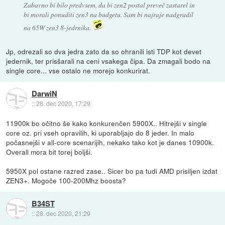
Zabavno bi bilo predvsem, da bi zen2 postal preveč zastarel in
bi morali ponuditi zen3 na budgetu. Sam bi najraje nadgradil
na 65W zen3 8-jedrnika.
Jp, odrezali so dva jedra zato da so ohranili isti TDP kot devet
jedernik, ter prisšarali na ceni vsakega čipa. Da zmagali bodo na
single core... vse ostalo ne morejo konkurirat.
DarwiN
::
28. dec 2020, 17:29
11900k bo očitno še kako konkurenčen 5900X.. Hitrejši v single
core oz. pri vseh opravilih, ki uporabljajo do 8 jeder. In malo
počasnejši v all-core scenarijih, nekako tako kot je danes 10900k.
Overall mora bit torej boljši.
5950X pol ostane razred zase.. Sicer bo pa tudi AMD prisiljen izdat
ZEN3+. Mogoče 100-200Mhz boosta?
B34ST
::
28. dec 2020, 21:29