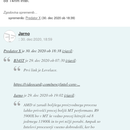
od 14nm intel.
Zgodovina sprememb…
spremenilo:
Predator X
(
30. dec 2020 ob 18:39
)
Jarno
::
30. dec 2020, 18:59
Predator X
je
30. dec 2020 ob 18:38
izjavil
:
B34ST
je
29. dec 2020 ob 07:30
izjavil
:
Prvi link je Lovelace.
https://videocardz.com/newz/intel-core-...
Jarno
je
29. dec 2020 ob 19:02
izjavil
:
AMD si zaradi boljšega proizvodnega procesa
lahko privošči precej boljši MT performans. R9
5900X bo v MT še vedno precej hitrejši od 8
jedrnega 11900k in to pri nižji porabi. Ampak so
Intelovi procesorji vseeno dobrodošli, ker bo