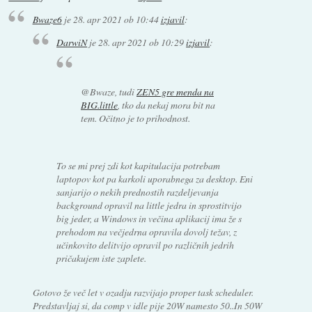
Bwaze6
je
28. apr 2021 ob 10:44
izjavil
:
DarwiN
je
28. apr 2021 ob 10:29
izjavil
:
@Bwaze, tudi
ZEN5 gre menda na
BIG.little
, tko da nekaj mora bit na
tem. Očitno je to prihodnost.
To se mi prej zdi kot kapitulacija potrebam
laptopov kot pa karkoli uporabnega za desktop. Eni
sanjarijo o nekih prednostih razdeljevanja
background opravil na little jedra in sprostitvijo
big jeder, a Windows in večina aplikacij ima že s
prehodom na večjedrna opravila dovolj težav, z
učinkovito delitvijo opravil po različnih jedrih
pričakujem iste zaplete.
Gotovo že več let v ozadju razvijajo proper task scheduler.
Predstavljaj si, da comp v idle pije 20W namesto 50..In 50W