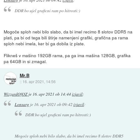
Lonsarg
je
16. apr 2021 ob 09:42
izjavil
:
DDR bo ujel graficni ram po hitrosti:)
Mogoče sploh nebi bilo slabo, da bi imel recimo 8 slotov DDR5 na
plati, pa bi od tega bili štirje namenjeni grafiki, grafična pa rama
sploh nebi imela, ker bi ga dobila iz plate.
Flikneš v mašino 192GB rama, pa ga ima mašina 128GB, grafika
pa 64GB in si zmagal.
Mr.B
::
16. apr 2021, 14:56
WizzardOfOZ
je
16. apr 2021 ob 14:44
izjavil
:
Lonsarg
je
16. apr 2021 ob 09:42
izjavil
:
DDR bo ujel graficni ram po hitrosti:)
Mogoče sploh nebi bilo slabo, da bi imel recimo 8 slotov DDR5