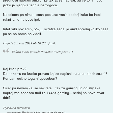
prednosti napram amdju. Ze takrat se napisal, da ce to ni novo
jedro je njegpva teorija nemogoca.
Naceloma pa nimam casa poslusat vasih bedarij kako bo intel
ruknil amd na peso ipd.
Intel rabi nov arch, p/w,... skratka sedaj je amd spredaj koliko casa
pa se bo bomo pa videli.
D3m
je
23. mar 2021 ob 18:27
izjavil
:
Enkrat mora pa tudi Predator imeti prav. :D
Kaj imeti prav?
Da nekomu na kratko preves kaj so napisali na anandtech strani?
Ker sam ocitno tega ni sposoben?
Sicer pa nevem kaj se sekirate.. itak za gaming 6c od skylaka
naprej vse zadosca tudi za 144hz gaming... sedaj bo nova stvar
ddr5.
Zgodovina sprememb…
spremenilo:
Predator X
(
23. mar 2021 ob 19:31
)