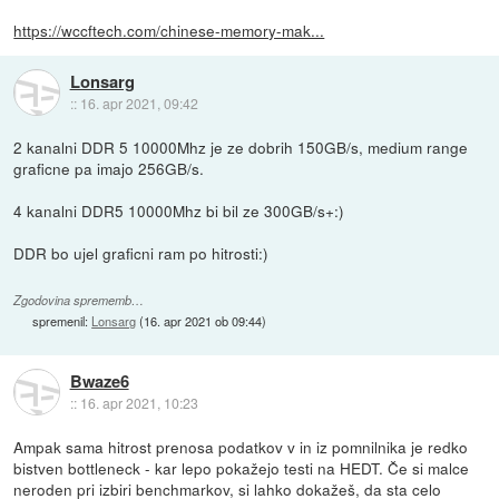
https://wccftech.com/chinese-memory-mak...
Lonsarg
::
16. apr 2021, 09:42
2 kanalni DDR 5 10000Mhz je ze dobrih 150GB/s, medium range
graficne pa imajo 256GB/s.
4 kanalni DDR5 10000Mhz bi bil ze 300GB/s+:)
DDR bo ujel graficni ram po hitrosti:)
Zgodovina sprememb…
spremenil:
Lonsarg
(
16. apr 2021 ob 09:44
)
Bwaze6
::
16. apr 2021, 10:23
Ampak sama hitrost prenosa podatkov v in iz pomnilnika je redko
bistven bottleneck - kar lepo pokažejo testi na HEDT. Če si malce
neroden pri izbiri benchmarkov, si lahko dokažeš, da sta celo