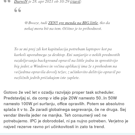
DarwiN
je
28. apr 2021 ob 10:29
izjavil
:
@Bwaze, tudi
ZEN5 gre menda na BIG.little
, tko da
nekaj mora bit na tem. Očitno je to prihodnost.
To se mi prej zdi kot kapitulacija potrebam laptopov kot pa
karkoli uporabnega za desktop. Eni sanjarijo o nekih prednostih
razdeljevanja background opravil na little jedra in sprostitvijo
big jeder, a Windows in večina aplikacij ima že s prehodom na
večjedrna opravila dovolj težav, z učinkovito delitvijo opravil po
različnih jedrih pričakujem iste zaplete.
Gotovo že več let v ozadju razvijajo proper task scheduler.
Predstavljaj si, da comp v idle pije 20W namesto 50..In 50W
namesto 100W pri surfanju, office opravilih. Potem se absolutno
splača it v to. Že zaradi globalnega segrevanja, če ne druga. Sej
vendar števila jeder ne manjka. Teh consumerji več ne
potrebujemo. IPC je dobrodošel, ni pa nujno potreben. Verjetno je
največ rezerve ravno pri učinkovitosti in zato ta trend.