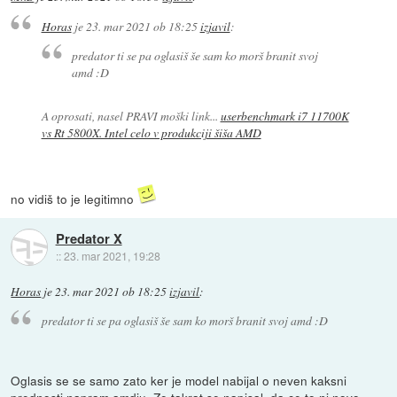
Horas
je
23. mar 2021 ob 18:25
izjavil
:
predator ti se pa oglasiš še sam ko morš branit svoj
amd :D
A oprosati, nasel PRAVI moški link...
userbenchmark i7 11700K
vs Rt 5800X. Intel celo v produkciji šiša AMD
no vidiš to je legitimno
Predator X
::
23. mar 2021, 19:28
Horas
je
23. mar 2021 ob 18:25
izjavil
:
predator ti se pa oglasiš še sam ko morš branit svoj amd :D
Oglasis se se samo zato ker je model nabijal o neven kaksni