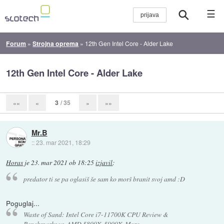
☰
Forum
»
Strojna oprema
»
12th Gen Intel Core - Alder Lake
12th Gen Intel Core - Alder Lake
3
/ 35
««
«
»
»»
Mr.B
::
23. mar 2021, 18:29
Horas
je
23. mar 2021 ob 18:25
izjavil
:
predator ti se pa oglasiš še sam ko morš branit svoj amd :D
Poguglaj...
Waste of Sand: Intel Core i7-11700K CPU Review &
Benchmarks vs. AMD 5800X, 5900X, More