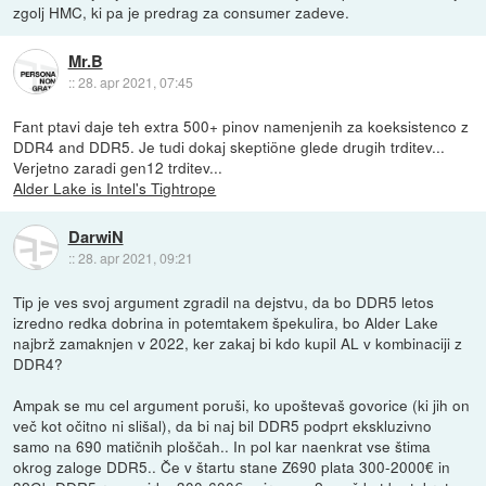
zgolj HMC, ki pa je predrag za consumer zadeve.
Mr.B
::
28. apr 2021, 07:45
Fant ptavi daje teh extra 500+ pinov namenjenih za koeksistenco z
DDR4 and DDR5. Je tudi dokaj skeptiöne glede drugih trditev...
Verjetno zaradi gen12 trditev...
Alder Lake is Intel's Tightrope
DarwiN
::
28. apr 2021, 09:21
Tip je ves svoj argument zgradil na dejstvu, da bo DDR5 letos
izredno redka dobrina in potemtakem špekulira, bo Alder Lake
najbrž zamaknjen v 2022, ker zakaj bi kdo kupil AL v kombinaciji z
DDR4?
Ampak se mu cel argument poruši, ko upoštevaš govorice (ki jih on
več kot očitno ni slišal), da bi naj bil DDR5 podprt ekskluzivno
samo na 690 matičnih ploščah.. In pol kar naenkrat vse štima
okrog zaloge DDR5.. Če v štartu stane Z690 plata 300-2000€ in