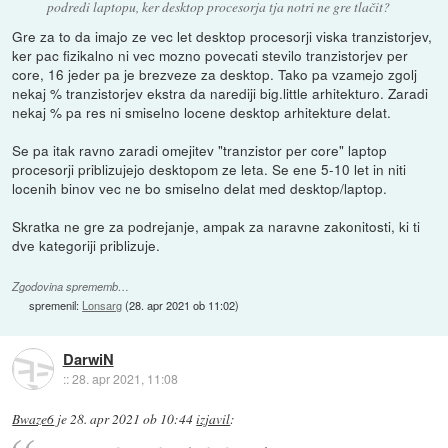
podredi laptopu, ker desktop procesorja tja notri ne gre tlačit?
Gre za to da imajo ze vec let desktop procesorji viska tranzistorjev,
ker pac fizikalno ni vec mozno povecati stevilo tranzistorjev per
core, 16 jeder pa je brezveze za desktop. Tako pa vzamejo zgolj
nekaj % tranzistorjev ekstra da narediji big.little arhitekturo. Zaradi
nekaj % pa res ni smiselno locene desktop arhitekture delat.
Se pa itak ravno zaradi omejitev "tranzistor per core" laptop
procesorji priblizujejo desktopom ze leta. Se ene 5-10 let in niti
locenih binov vec ne bo smiselno delat med desktop/laptop.
Skratka ne gre za podrejanje, ampak za naravne zakonitosti, ki ti
dve kategoriji priblizuje.
Zgodovina sprememb…
spremenil:
Lonsarg
(
28. apr 2021 ob 11:02
)
DarwiN
::
28. apr 2021, 11:08
Bwaze6
je
28. apr 2021 ob 10:44
izjavil
: