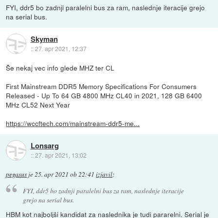
FYI, ddr5 bo zadnji paralelni bus za ram, naslednje iteracije grejo
na serial bus.
Skyman
::
27. apr 2021, 12:37
Še nekaj vec info glede MHZ ter CL
First Mainstream DDR5 Memory Specifications For Consumers
Released - Up To 64 GB 4800 MHz CL40 in 2021, 128 GB 6400
MHz CL52 Next Year
https://wccftech.com/mainstream-ddr5-me...
Lonsarg
::
27. apr 2021, 13:02
pegasus
je
25. apr 2021 ob 22:41
izjavil
:
FYI, ddr5 bo zadnji paralelni bus za ram, naslednje iteracije
grejo na serial bus.
HBM kot najboljši kandidat za naslednika je tudi pararelni. Serial je