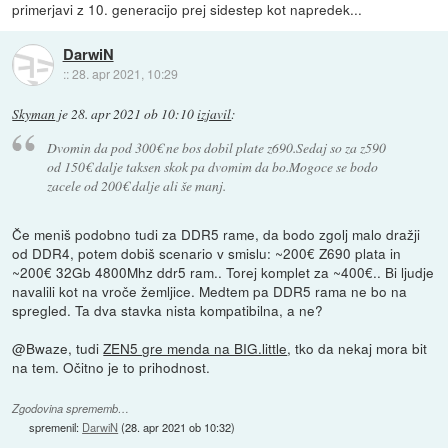
primerjavi z 10. generacijo prej sidestep kot napredek...
DarwiN
::
28. apr 2021, 10:29
Skyman
je
28. apr 2021 ob 10:10
izjavil
:
Dvomin da pod 300€ ne bos dobil plate z690.Sedaj so za z590
od 150€ dalje taksen skok pa dvomim da bo.Mogoce se bodo
zacele od 200€ dalje ali še manj.
Če meniš podobno tudi za DDR5 rame, da bodo zgolj malo dražji
od DDR4, potem dobiš scenario v smislu: ~200€ Z690 plata in
~200€ 32Gb 4800Mhz ddr5 ram.. Torej komplet za ~400€.. Bi ljudje
navalili kot na vroče žemljice. Medtem pa DDR5 rama ne bo na
spregled. Ta dva stavka nista kompatibilna, a ne?
@Bwaze, tudi
ZEN5 gre menda na BIG.little
, tko da nekaj mora bit
na tem. Očitno je to prihodnost.
Zgodovina sprememb…
spremenil:
DarwiN
(
28. apr 2021 ob 10:32
)