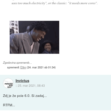
uses too much electricity", or the classic: "it needs more cores".
Zgodovina sprememb…
spremenil:
D3m
(
24. mar 2021 ob 01:34
)
Invictus
::
25. mar 2021, 08:43
Zdj je že pcie 6.0. Si zadaj...
RTFM...