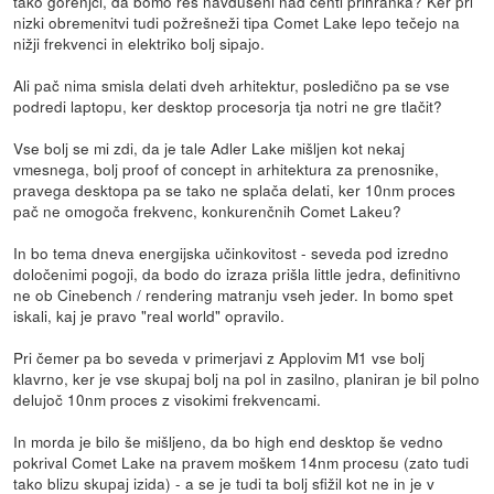
tako gorenjci, da bomo res navdušeni nad centi prihranka? Ker pri
nizki obremenitvi tudi požrešneži tipa Comet Lake lepo tečejo na
nižji frekvenci in elektriko bolj sipajo.
Ali pač nima smisla delati dveh arhitektur, posledično pa se vse
podredi laptopu, ker desktop procesorja tja notri ne gre tlačit?
Vse bolj se mi zdi, da je tale Adler Lake mišljen kot nekaj
vmesnega, bolj proof of concept in arhitektura za prenosnike,
pravega desktopa pa se tako ne splača delati, ker 10nm proces
pač ne omogoča frekvenc, konkurenčnih Comet Lakeu?
In bo tema dneva energijska učinkovitost - seveda pod izredno
določenimi pogoji, da bodo do izraza prišla little jedra, definitivno
ne ob Cinebench / rendering matranju vseh jeder. In bomo spet
iskali, kaj je pravo "real world" opravilo.
Pri čemer pa bo seveda v primerjavi z Applovim M1 vse bolj
klavrno, ker je vse skupaj bolj na pol in zasilno, planiran je bil polno
delujoč 10nm proces z visokimi frekvencami.
In morda je bilo še mišljeno, da bo high end desktop še vedno
pokrival Comet Lake na pravem moškem 14nm procesu (zato tudi
tako blizu skupaj izida) - a se je tudi ta bolj sfižil kot ne in je v