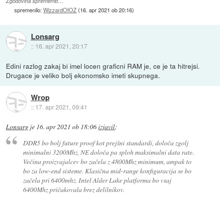
Zgodovina sprememb…
spremenilo:
WizzardOfOZ
(
16. apr 2021 ob 20:16
)
Lonsarg
::
16. apr 2021, 20:17
Edini razlog zakaj bi imel locen graficni RAM je, ce je ta hitrejsi.
Drugace je veliko bolj ekonomsko imeti skupnega.
Wrop
::
17. apr 2021, 09:41
Lonsarg
je
16. apr 2021 ob 18:06
izjavil
:
DDR5 bo bolj future proof kot prejšni standardi, določa zgolj
minimalni 3200Mhz, NE določa pa sploh maksimalni data rate.
Večina proizvajalcev bo začela z 4800Mhz minimum, ampak to
bo za low-end sisteme. Klasična mid-range konfiguracija se bo
začela pri 6400mhz. Intel Alder Lake platforma bo vsaj
6400Mhz pričakovala brez delilnikov.