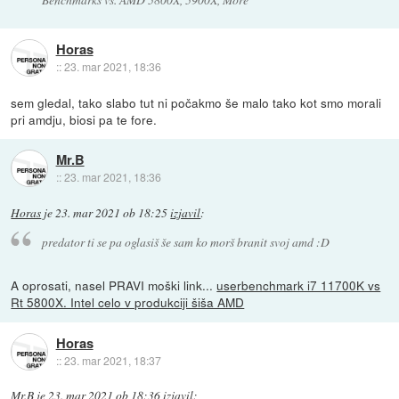
Horas
::
23. mar 2021, 18:36
sem gledal, tako slabo tut ni počakmo še malo tako kot smo morali
pri amdju, biosi pa te fore.
Mr.B
::
23. mar 2021, 18:36
Horas
je
23. mar 2021 ob 18:25
izjavil
:
predator ti se pa oglasiš še sam ko morš branit svoj amd :D
A oprosati, nasel PRAVI moški link...
userbenchmark i7 11700K vs
Rt 5800X. Intel celo v produkciji šiša AMD
Horas
::
23. mar 2021, 18:37
Mr.B
je
23. mar 2021 ob 18:36
izjavil
: