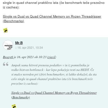
single in quad channel praktično ista (če benchmark teče prezežno
iz cachea):
Single vs Dual vs Quad Channel Memory on Ryzen Threadripper
(Benchmarks)
Mr.B
::
16. apr 2021, 10:34
Bwaze6
je
16. apr 2021 ob 10:23
izjavil
:
Ampak sama hitrost prenosa podatkov v in iz pomnilnika je
redko bistven bottleneck - kar lepo pokažejo testi na HEDT. Če
si malce neroden pri izbiri benchmarkov, si lahko dokažeš, da sta
celo single in quad channel praktično ista (če benchmark teče
prezežno iz cachea):
Single vs Dual vs Quad Channel Memory on Ryzen Threadripper
(Benchmarks)