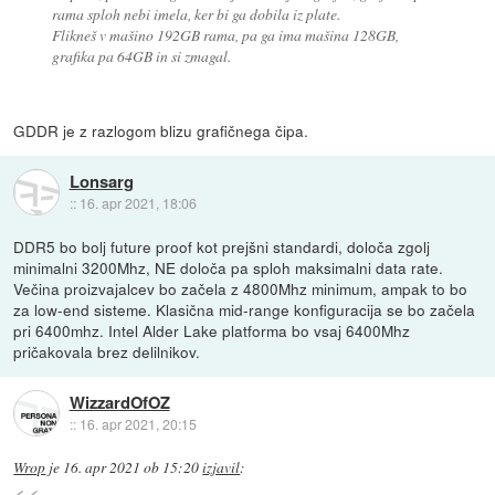
rama sploh nebi imela, ker bi ga dobila iz plate.
Flikneš v mašino 192GB rama, pa ga ima mašina 128GB,
grafika pa 64GB in si zmagal.
GDDR je z razlogom blizu grafičnega čipa.
Lonsarg
::
16. apr 2021, 18:06
DDR5 bo bolj future proof kot prejšni standardi, določa zgolj
minimalni 3200Mhz, NE določa pa sploh maksimalni data rate.
Večina proizvajalcev bo začela z 4800Mhz minimum, ampak to bo
za low-end sisteme. Klasična mid-range konfiguracija se bo začela
pri 6400mhz. Intel Alder Lake platforma bo vsaj 6400Mhz
pričakovala brez delilnikov.
WizzardOfOZ
::
16. apr 2021, 20:15
Wrop
je
16. apr 2021 ob 15:20
izjavil
: