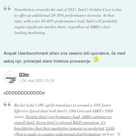
Nonetheless, towards the end of 2021, Intel's Golden Cove is due
to offer an additional 20-30% performance increase. At that
time, with a net 30-40% performance lead, Intel will probably
regain significant market share, regardless of AMD's class-
leading marketing.
Ampak Userbenchmark stran zna vseeno biti uporabna, če med
seboj npr. primerjaš stare Intelove procesorje.
D3m
::
24. mar 2021, 01:31
xDDDDDDDDDDDDd
Rocket Lake's IPC uplift translates to around a 10% faster
Effective Speed than both Intel's 10th Gen and AMD's 5000
series.
Despite Intel's performance lead, AMD continues to
outsell Intel. Given Intel's colossal R&D operation, it's
bewildering that their marketing remains so neglected
.
Little
effort is made to counter widespread disinformation
such as: "it