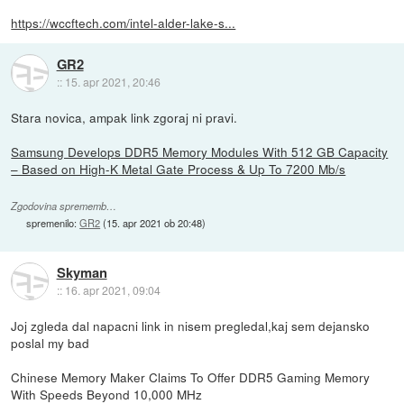
https://wccftech.com/intel-alder-lake-s...
GR2
::
15. apr 2021, 20:46
Stara novica, ampak link zgoraj ni pravi.
Samsung Develops DDR5 Memory Modules With 512 GB Capacity
– Based on High-K Metal Gate Process & Up To 7200 Mb/s
Zgodovina sprememb…
spremenilo:
GR2
(
15. apr 2021 ob 20:48
)
Skyman
::
16. apr 2021, 09:04
Joj zgleda dal napacni link in nisem pregledal,kaj sem dejansko
poslal my bad
Chinese Memory Maker Claims To Offer DDR5 Gaming Memory
With Speeds Beyond 10,000 MHz