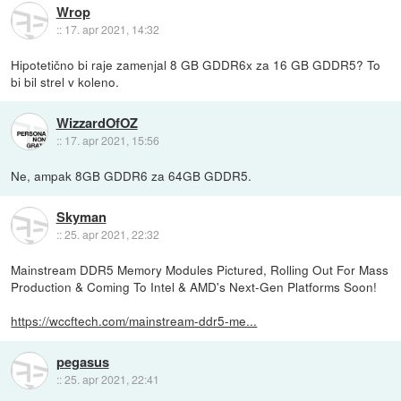
Wrop
::
17. apr 2021, 14:32
Hipotetično bi raje zamenjal 8 GB GDDR6x za 16 GB GDDR5? To
bi bil strel v koleno.
WizzardOfOZ
::
17. apr 2021, 15:56
Ne, ampak 8GB GDDR6 za 64GB GDDR5.
Skyman
::
25. apr 2021, 22:32
Mainstream DDR5 Memory Modules Pictured, Rolling Out For Mass
Production & Coming To Intel & AMD's Next-Gen Platforms Soon!
https://wccftech.com/mainstream-ddr5-me...
pegasus
::
25. apr 2021, 22:41