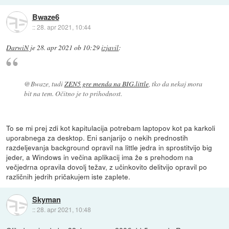
Bwaze6
::
28. apr 2021, 10:44
DarwiN
je
28. apr 2021 ob 10:29
izjavil
:
@Bwaze, tudi
ZEN5 gre menda na BIG.little
, tko da nekaj mora
bit na tem. Očitno je to prihodnost.
To se mi prej zdi kot kapitulacija potrebam laptopov kot pa karkoli
uporabnega za desktop. Eni sanjarijo o nekih prednostih
razdeljevanja background opravil na little jedra in sprostitvijo big
jeder, a Windows in večina aplikacij ima že s prehodom na
večjedrna opravila dovolj težav, z učinkovito delitvijo opravil po
različnih jedrih pričakujem iste zaplete.
Skyman
::
28. apr 2021, 10:48