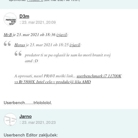
D3m
::
23. mar 2021, 20:09
Mr.B
je
23. mar 2021 ob 18:36
izjavil
:
Horas
je
23. mar 2021 ob 18:25
izjavil
:
predator ti se pa oglasiš še sam ko morš branit svoj
amd :D
A oprosati, nasel PRAVI moški link...
userbenchmark i7 11700K
vs Rt 5800X. Intel celo v produkciji šiša AMD
Userbench.......trlolololol.
Jarno
::
23. mar 2021, 20:23
Userbench Editor zaključek: