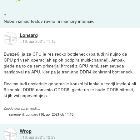
?
Noben izmed testov ravno ni memory intensiv.
Lonsarg
::
16. apr 2021, 11:12
Bwaze6, ja za CPU je res redko bottleneck (pa tudi ni nujno da
CPU pri vseh operacijah sploh podpira multi-channel). Ampak
glede na to da sem primerjal hitrosti z GPU rami, sem seveda
namigoval na APU, kjer pa je trenutno DDR4 konkretni bottleneck.
Recimo tudi naslednje generacije konzol bi lahko v teoriji imele 4 ali
6 kanalni DDR5 namesto GDDR6, glede na te hude DDR5 hitrosti,
ki jih vsi napovedujejo.
Zgodovina sprememb…
spremenil:
Lonsarg
(
16. apr 2021 ob 11:16
)
Wrop
::
16. apr 2021, 12:33