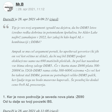
Mr.B
::
28. apr 2021, 11:12
DarwiN
je
28. apr 2021 ob 09:21
izjavil
:
Tip je ves svoj argument zgradil na dejstvu, da bo DDR5 letos
izredno redka dobrina in potemtakem špekulira, bo Alder Lake
najbrž zamaknjen v 2022, ker zakaj bi kdo kupil AL v
kombinaciji z DDR4?
Ampak se mu cel argument poruši, ko upoštevaš govorice (ki jih
on več kot očitno ni slišal), da bi naj bil DDR5 podprt
ekskluzivno samo na 690 matičnih ploščah.. In pol kar naenkrat
vse štima okrog zaloge DDR5.. Če v štartu stane Z690 plata 300-
2000€ in 32Gb DDR5 rama cirka 300-600€ oziroma ~2x več kot
bo takrat stal DDR4, potem ne potrebuješ veliko DDR5 palčk,
ker ljudje tega ne bodo masovno kupovali.. Še posebej ko dodaš
ceno 8+8 AL procesorja.
1. Ker je novo podnožje je seveda nova plata :Z690
Od tu dalje so tvoji povzetki BS.
DarwiN
je
28. apr 2021 ob 11:08
izjavil
: