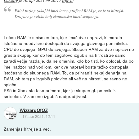
Lonsarg
je
16. apr 2021 ob 20:17
izjavil
:
Edini razlog zakaj bi imel locen graficni RAM je, ce je ta hitrejsi.
Drugace je veliko bolj ekonomsko imeti skupnega.
Ločen RAM je smiselen tam, kjer imaš dve napravi, ki morata
istočasno neodvisno dostopati do svojega glavnega pomnilnika.
CPU do svojega, GPU do svojega. Skupen RAM za dve napravi ne
gresta skupaj, ker ob tem zagotovo izgubiš na hitrosti že samo
zaradi večje razdalje, da ne omenim, kdo bo tisti, ko določal, da bo
imel nadzor nad vodilom, ker dve napravi bosta težko dostopala
istočasno do skupnega RAM. To, da prihraniš nekaj denarja na
RAM, ob tem pa izgubiš polovico ali več na hitrosti, se ravno ne
splača.
PS5 in Xbox sta taka primera, kjer je skupen gl. pomnilnik
smiselen. V zameno izgubiš nadgradljivost.
WizzardOfOZ
::
17. apr 2021, 12:11
Zamenjaš hitrejše z več.