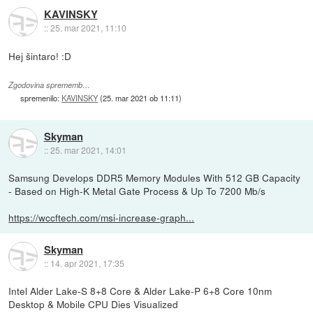
KAVINSKY
::
25. mar 2021, 11:10
Hej šintaro! :D
Zgodovina sprememb…
spremenilo:
KAVINSKY
(
25. mar 2021 ob 11:11
)
Skyman
::
25. mar 2021, 14:01
Samsung Develops DDR5 Memory Modules With 512 GB Capacity
- Based on High-K Metal Gate Process & Up To 7200 Mb/s
https://wccftech.com/msi-increase-graph...
Skyman
::
14. apr 2021, 17:35
Intel Alder Lake-S 8+8 Core & Alder Lake-P 6+8 Core 10nm
Desktop & Mobile CPU Dies Visualized