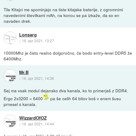
Tile Kitajci me spominjajo na tiste kitajske baterije, z ogromnimi
navedenimi številkami mAh, na koncu se pa izkaže, da so en
navaden drek.
Lonsarg
::
16. apr 2021, 13:27
10000Mhz je čisto realno dolgoročno, če bodo entry-level DDR5 že
6400Mhz.
Mr.B
::
16. apr 2021, 14:36
Sej ma vsak modul dejansko dva kanala, ko to primerjaš z DDR4.
Ergo 2x3200 = 6400
pa še celih 64 bitov boš v enem šusu
prnesel s kanala.
WizzardOfOZ
::
16. apr 2021, 14:44