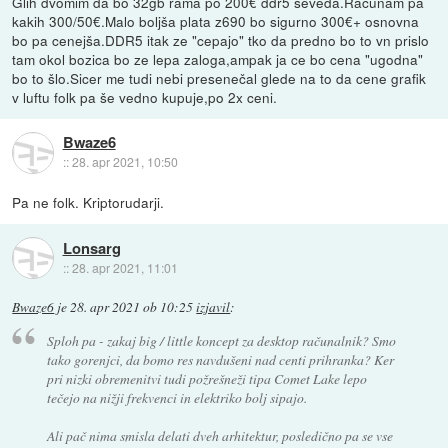
Glih dvomim da bo 32gb rama po 200€ ddr5 seveda.Racunam pa
kakih 300/50€.Malo boljša plata z690 bo sigurno 300€+ osnovna
bo pa cenejša.DDR5 itak ze "cepajo" tko da predno bo to vn prislo
tam okol bozica bo ze lepa zaloga,ampak ja ce bo cena "ugodna"
bo to šlo.Sicer me tudi nebi presenečal glede na to da cene grafik
v luftu folk pa še vedno kupuje,po 2x ceni.
Bwaze6
::
28. apr 2021, 10:50
Pa ne folk. Kriptorudarji.
Lonsarg
::
28. apr 2021, 11:01
Bwaze6
je
28. apr 2021 ob 10:25
izjavil
:
Sploh pa - zakaj big / little koncept za desktop računalnik? Smo
tako gorenjci, da bomo res navdušeni nad centi prihranka? Ker
pri nizki obremenitvi tudi požrešneži tipa Comet Lake lepo
tečejo na nižji frekvenci in elektriko bolj sipajo.
Ali pač nima smisla delati dveh arhitektur, posledično pa se vse