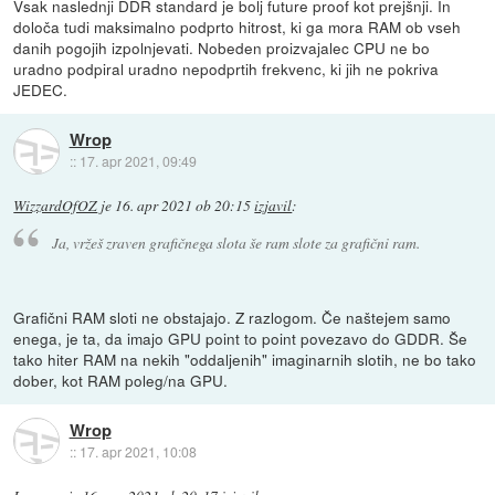
Vsak naslednji DDR standard je bolj future proof kot prejšnji. In
določa tudi maksimalno podprto hitrost, ki ga mora RAM ob vseh
danih pogojih izpolnjevati. Nobeden proizvajalec CPU ne bo
uradno podpiral uradno nepodprtih frekvenc, ki jih ne pokriva
JEDEC.
Wrop
::
17. apr 2021, 09:49
WizzardOfOZ
je
16. apr 2021 ob 20:15
izjavil
:
Ja, vržeš zraven grafičnega slota še ram slote za grafični ram.
Grafični RAM sloti ne obstajajo. Z razlogom. Če naštejem samo
enega, je ta, da imajo GPU point to point povezavo do GDDR. Še
tako hiter RAM na nekih "oddaljenih" imaginarnih slotih, ne bo tako
dober, kot RAM poleg/na GPU.
Wrop
::
17. apr 2021, 10:08