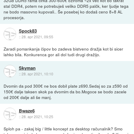
32Gb DDR5 rama cirka 300-600€ oziroma ~2x več kot bo takrat
stal DDR4, potem ne potrebuješ veliko DDR5 palčk, ker ljudje tega
ne bodo masovno kupovali.. Še posebej ko dodaš ceno 8+8 AL
procesorja.
Spock83
::
28. apr 2021, 09:55
Zaradi pomankanja čipov bo zadeva bistveno dražja kot bi sicer
lahko bila. Konkurenca gor ali dol tudi drugi dražijo.
Skyman
::
28. apr 2021, 10:10
Dvomin da pod 300€ ne bos dobil plate z690.Sedaj so za z590 od
150€ dalje taksen skok pa dvomim da bo.Mogoce se bodo zacele
od 200€ dalje ali še manj.
Bwaze6
::
28. apr 2021, 10:25
Sploh pa - zakaj big / little koncept za desktop računalnik? Smo