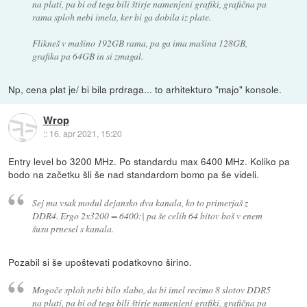
na plati, pa bi od tega bili štirje namenjeni grafiki, grafična pa
rama sploh nebi imela, ker bi ga dobila iz plate.
Flikneš v mašino 192GB rama, pa ga ima mašina 128GB,
grafika pa 64GB in si zmagal.
Np, cena plat je/ bi bila prdraga... to arhitekturo "majo" konsole.
Wrop
::
16. apr 2021, 15:20
Entry level bo 3200 MHz. Po standardu max 6400 MHz. Koliko pa
bodo na začetku šli še nad standardom bomo pa še videli.
Sej ma vsak modul dejansko dva kanala, ko to primerjaš z
DDR4. Ergo 2x3200 = 6400:| pa še celih 64 bitov boš v enem
šusu prnesel s kanala.
Pozabil si še upoštevati podatkovno širino.
Mogoče sploh nebi bilo slabo, da bi imel recimo 8 slotov DDR5
na plati, pa bi od tega bili štirje namenjeni grafiki, grafična pa