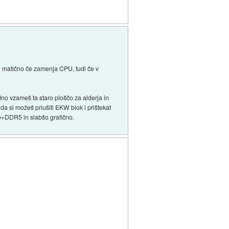
l matično če zamenja CPU, tudi če v
dno vzameš ta staro ploščo za alderja in
nda si možeš priušiti EKW blok i prištekat
no+DDR5 in slabšo grafično.