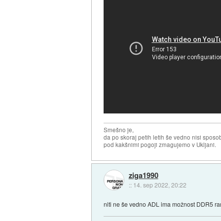
Smešno je,
da po skoraj petih letih še vedno nisi sposo
pod kakšnimi pogoji zmagujemo v Ukljani.
ziga1990
::
14. sep 2022, 20:22
niti ne še vedno ADL ima možnost DDR5 r