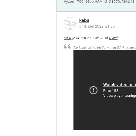
Ryzen 1700, 16gb RAM, GTX1070, NH-D15, 
keba
::
14. sep 2022, 21:36
Mr.B
je
14. sep 2022 ob 20:16
izjavil
:
Ko kupis mrtvo platformo na ddr4, pa doziv