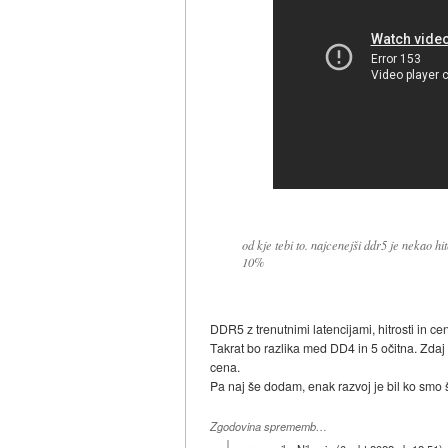
od kje tebi to. najcenejši ddr5 je nekao hi
10%
DDR5 z trenutnimi latencijami, hitrosti in 
Takrat bo razlika med DD4 in 5 očitna. Zdaj 
cena.
Pa naj še dodam, enak razvoj je bil ko smo 
Zgodovina sprememb…