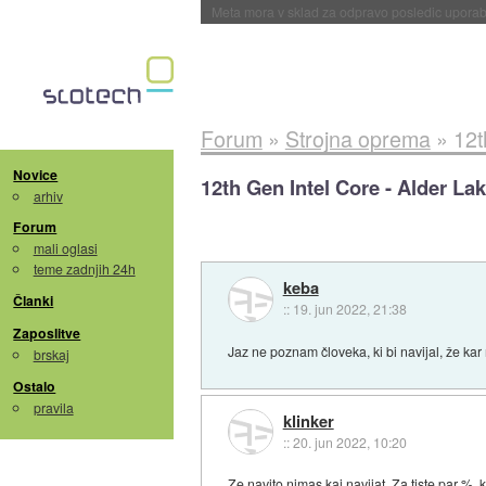
ByteDance trenira največji model umetne intel
Forum
»
Strojna oprema
»
12t
Novice
12th Gen Intel Core - Alder La
arhiv
Forum
mali oglasi
teme zadnjih 24h
keba
Članki
::
19. jun 2022, 21:38
Zaposlitve
Jaz ne poznam človeka, ki bi navijal, že kar
brskaj
Ostalo
pravila
klinker
::
20. jun 2022, 10:20
Ze navito nimas kaj navijat. Za tiste par %, 