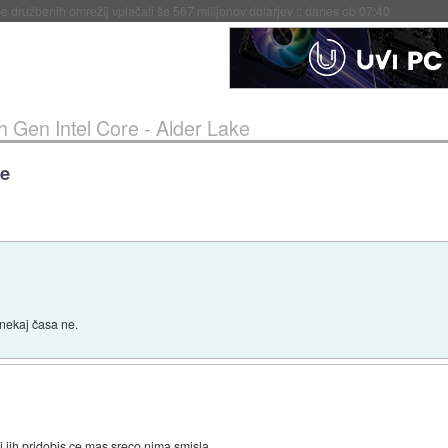
igence doslej
::
včeraj ob 21:37
h Gen Intel Core - Alder Lake
ke
 nekaj časa ne.
ki jih pridobis ce mas sreco nima smisla.