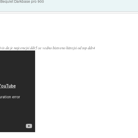
Bequiet Darkbase pro 900
is da je najcenejsi ddr5 se vedno bistveno hitrejsi od top ddr4