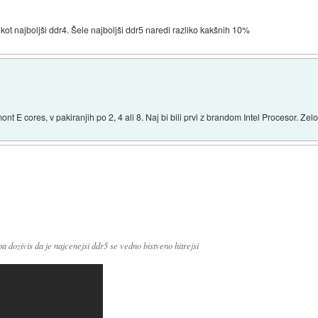
r kot najboljši ddr4. Šele najboljši ddr5 naredi razliko kakšnih 10%
 E cores, v pakiranjih po 2, 4 ali 8. Naj bi bili prvi z brandom Intel Procesor. Z
a dozivis da je najcenejsi ddr5 se vedno bistveno hitrejsi