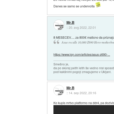
Danes se samo se undervolta
Mr.B
::
20. avg 2022, 22:01
8 MESECEV..... za 800€ maticno da priznajo
Asus recalls 10,000 Z690 Hero motherbo
https://www.ign.com/articles/asus-z690-...
Smešno je,
da po skoraj petih letih še vedno nisi sposo
pod kakšnimi pogoji zmagujemo v Ukljani.
Mr.B
::
14. sep 2022, 20:16
Ko kupis mrtvo platformo na ddr4, pa dozivis