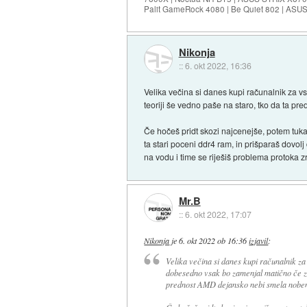
Palit GameRock 4080 | Be Quiet 802 | ASU
Nikonja
::
6. okt 2022, 16:36
Velika večina si danes kupi računalnik za 
teoriji še vedno paše na staro, tko da ta p
Če hočeš pridt skozi najcenejše, potem tukaj
ta stari poceni ddr4 ram, in prišparaš dovolj
na vodu i time se riješiš problema protoka z
Mr.B
::
6. okt 2022, 17:07
Nikonja
je
6. okt 2022 ob 16:36
izjavil
:
Velika večina si danes kupi računalnik za
dobesedno vsak bo zamenjal matično če za
prednost AMD dejansko nebi smela nobene