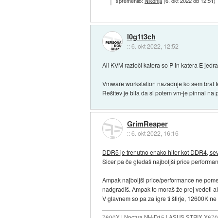
spremenilo:
Nikonja
(
6. okt 2022 ob 12:51
)
l0g1t3ch
::
6. okt 2022, 12:52
Ali KVM razloči katera so P in katera E jedr
Vmware workstation nazadnje ko sem bral teg
Rešitev je bila da si potem vm-je pinnal na
GrimReaper
::
6. okt 2022, 16:16
DDR5 je trenutno enako hiter kot DDR4, s
Sicer pa če gledaš najboljši price performa
Ampak najboljši price/performance ne pome
nadgradiš. Ampak to moraš že prej vedeti al
V glavnem so pa za igre ti štirje, 12600K
7600X | Noctua NH-D15 | ASUS STRIX X670E