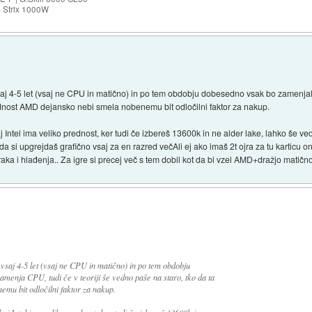
S Strix 1000W
vsaj 4-5 let (vsaj ne CPU in matično) in po tem obdobju dobesedno vsak bo zamenja
rednost AMD dejansko nebi smela nobenemu bit odločilni faktor za nakup.
 Intel ima veliko prednost, ker tudi če izbereš 13600k in ne alder lake, lahko še ve
 da si upgrejdaš grafično vsaj za en razred večAli ej ako imaš 2t ojra za tu karticu o
raka i hlađenja.. Za igre si precej več s tem dobil kot da bi vzel AMD+dražjo matič
 vsaj 4-5 let (vsaj ne CPU in matično) in po tem obdobju
menja CPU, tudi če v teoriji še vedno paše na staro, tko da ta
mu bit odločilni faktor za nakup.