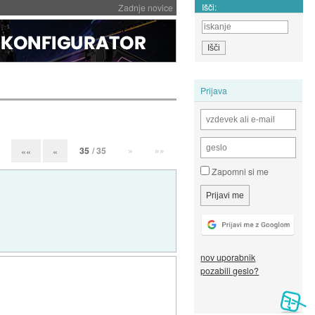
Išči:
Zadnje novice
Prijava
35
/ 35
»
»»
««
«
Zapomni si me
nov uporabnik
pozabili geslo?