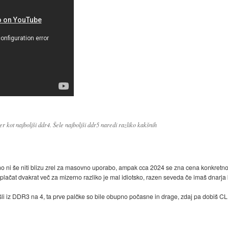
ter kot najboljši ddr4. Šele najboljši ddr5 naredi razliko kakšnih
ceno ni še niti blizu zrel za masovno uporabo, ampak cca 2024 se zna cena konkretno
plačat dvakrat več za mizerno razliko je mal idiotsko, razen seveda če imaš dnarja k
šli iz DDR3 na 4, ta prve palčke so bile obupno počasne in drage, zdaj pa dobiš CL