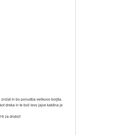
 znižat in bo ponudba velikooo boljša.
ot dreka in te boli levo jajce kakšna je
16 za drobiž!