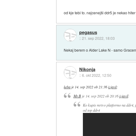
od kje tebi to. najcenejši ddr5 je nekao hite
pegasus
::
21. sep 2022, 18:03
Nekaj berem o Alder Lake N - samo Gracemont
Nikonja
::
6. okt 2022, 12:50
keba
je
14. sep 2022 ob 21:36
izjavil
:
Mr.B
je
14. sep 2022 ob 20:16
izjavil
:
Ko kupis mrtvo platformo na ddr4, p
od top ddr4