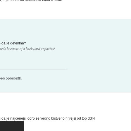
 da je defektna?
ards because of a backward capacitor
ben opredeliti,
 da je najcenejsi ddr5 se vedno bistveno hitrejsi od top ddr4