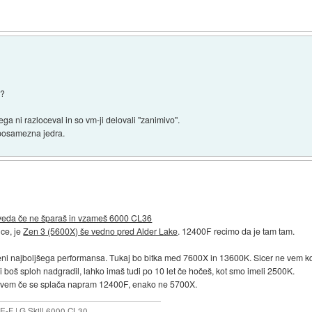
a?
a ni razloceval in so vm-ji delovali "zanimivo".
 posamezna jedra.
eveda če ne šparaš in vzameš 6000 CL36
nce, je
Zen 3 (5600X) še vedno pred Alder Lake
. 12400F recimo da je tam tam.
ni najboljšega performansa. Tukaj bo bitka med 7600X in 13600K. Sicer ne vem k
i boš sploh nadgradil, lahko imaš tudi po 10 let če hočeš, kot smo imeli 2500K.
 ne vem če se splača napram 12400F, enako ne 5700X.
-F | G.Skill 6000 CL30