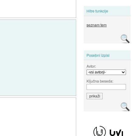
Hitre funkcije
seznam tem
Posebni izpisi
Avtor:
Ključna beseda: