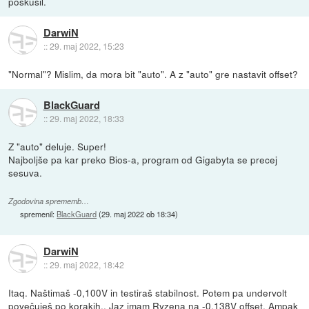
poskusil.
DarwiN
::
29. maj 2022, 15:23
"Normal"? Mislim, da mora bit "auto". A z "auto" gre nastavit offset?
BlackGuard
::
29. maj 2022, 18:33
Z "auto" deluje. Super!
Najboljše pa kar preko Bios-a, program od Gigabyta se precej
sesuva.
Zgodovina sprememb…
spremenil:
BlackGuard
(
29. maj 2022 ob 18:34
)
DarwiN
::
29. maj 2022, 18:42
Itaq. Naštimaš -0,100V in testiraš stabilnost. Potem pa undervolt
povečuješ po korakih.. Jaz imam Ryzena na -0.138V offset. Ampak