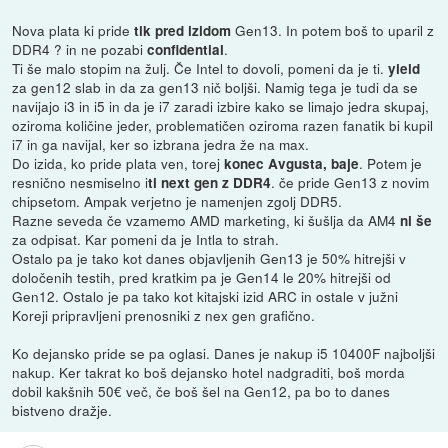
Nova plata ki pride
Gen13. In potem boš to uparil z
tik pred izidom
DDR4 ? in ne pozabi
.
confidential
Ti še malo stopim na žulj. Če Intel to dovoli, pomeni da je ti.
yield
za gen12 slab in da za gen13 nič boljši. Namig tega je tudi da se
navijajo i3 in i5 in da je i7 zaradi izbire kako se limajo jedra skupaj,
oziroma količine jeder, problematičen oziroma razen fanatik bi kupil
i7 in ga navijal, ker so izbrana jedra že na max.
Do izida, ko pride plata ven, torej
. Potem je
konec Avgusta, baje
resnično nesmiselno i
. če pride Gen13 z novim
ti next gen z DDR4
chipsetom. Ampak verjetno je namenjen zgolj DDR5.
Razne seveda če vzamemo AMD marketing, ki šušlja da AM4
ni še
za odpisat. Kar pomeni da je Intla to strah.
Ostalo pa je tako kot danes objavljenih Gen13 je 50% hitrejši v
določenih testih, pred kratkim pa je Gen14 le 20% hitrejši od
Gen12. Ostalo je pa tako kot kitajski izid ARC in ostale v južni
Koreji pripravljeni prenosniki z nex gen grafično.
Ko dejansko pride se pa oglasi. Danes je nakup i5 10400F najboljši
nakup. Ker takrat ko boš dejansko hotel nadgraditi, boš morda
dobil kakšnih 50€ več, če boš šel na Gen12, pa bo to danes
bistveno dražje.