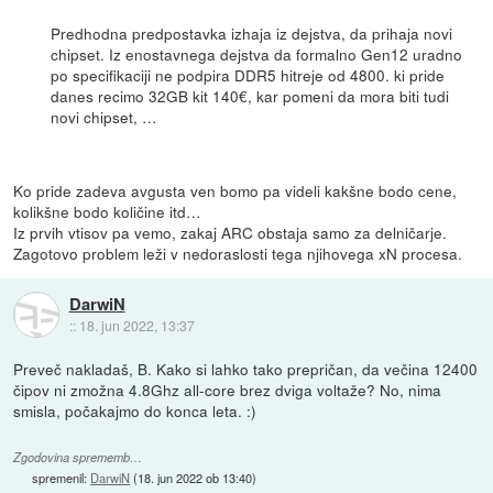
Predhodna predpostavka izhaja iz dejstva, da prihaja novi
chipset. Iz enostavnega dejstva da formalno Gen12 uradno
po specifikaciji ne podpira DDR5 hitreje od 4800. ki pride
danes recimo 32GB kit 140€, kar pomeni da mora biti tudi
novi chipset, …
Ko pride zadeva avgusta ven bomo pa videli kakšne bodo cene,
kolikšne bodo količine itd…
Iz prvih vtisov pa vemo, zakaj ARC obstaja samo za delničarje.
Zagotovo problem leži v nedoraslosti tega njihovega xN procesa.
DarwiN
::
18. jun 2022, 13:37
Preveč nakladaš, B. Kako si lahko tako prepričan, da večina 12400
čipov ni zmožna 4.8Ghz all-core brez dviga voltaže? No, nima
smisla, počakajmo do konca leta. :)
Zgodovina sprememb…
spremenil:
DarwiN
(
18. jun 2022 ob 13:40
)