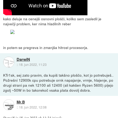
kako deluje na cenejši osnovni plošči, koliko sem zasledil je
največji problem, ker nima hladilnih reber
in potem se pregreva in zmanjša hitrost procesorja.
DarwiN
::
18. jun 2022, 11:23
KTr1sk, sej zato pravim, da kupiš takšno ploščo, kot jo potrebuješ..
Požrešni 12900k cpu potrebuje ornk napajanje, vrmje, hlajenje, po
drugi strani pa nek 12100 ali 12400 (ali kakšen Ryzen 5600) pijejo
zgolj ~50W in bo takorekoč vsaka plata dovolj dobra.
Mr.B
::
18. jun 2022, 12:08
DarwiN
je
18. jun 2022 ob 11:23
izjavil
: