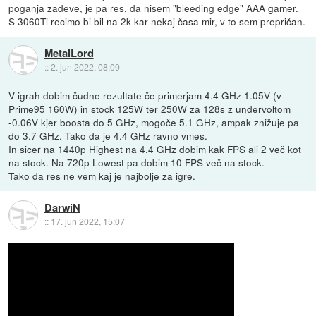
poganja zadeve, je pa res, da nisem "bleeding edge" AAA gamer.
S 3060Ti recimo bi bil na 2k kar nekaj časa mir, v to sem prepričan.
MetalLord
::
2. jun 2022, 08:09
V igrah dobim čudne rezultate če primerjam 4.4 GHz 1.05V (v
Prime95 160W) in stock 125W ter 250W za 128s z undervoltom
-0.06V kjer boosta do 5 GHz, mogoče 5.1 GHz, ampak znižuje pa
do 3.7 GHz. Tako da je 4.4 GHz ravno vmes.
In sicer na 1440p Highest na 4.4 GHz dobim kak FPS ali 2 več kot
na stock. Na 720p Lowest pa dobim 10 FPS več na stock.
Tako da res ne vem kaj je najbolje za igre.
DarwiN
::
17. jun 2022, 15:07