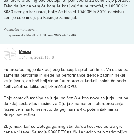
Tako da jaz ne vem če bom še kdaj kaj future proofal, z 10900K in
3080 sem ga kar usral, bolje če bi vzel 10400F in 3070 (v bistvu
sem jo celo imel), pa kasneje zamenjal.
Zgodovina sprememb…
spremenilo:
MetalLord
(
31. maj 2022 ob 07:46
)
Meizu
::
31. maj 2022, 18:48
Futureproofing je itak bolj bog koncept, sploh pri Intlu. Vmes se 5x
zamenja platforma in glede na performance trende zadnjih nekaj
let je jasno, da boš bolj slabo futureproofal karkoli, sploh če bodo
špili začeli še toliko bolj izkoriščat CPU.
Raje sestaviš mašino za jurja, pa čez 3-4 leta novo za jurja, kot pa
da zdaj sestavljaš mašino za 2 jurja z namenom futureproofanja,
razen če imaš to nesrečo, da gejmaš na 4k, potem itak nimaš
druge kot keširat.
2k je max. kar se zlatega gaming standarda tiče, vse ostalo gre
cena v višave. Še moja 2060RTX na 2k še vedno zelo zadovoljivo