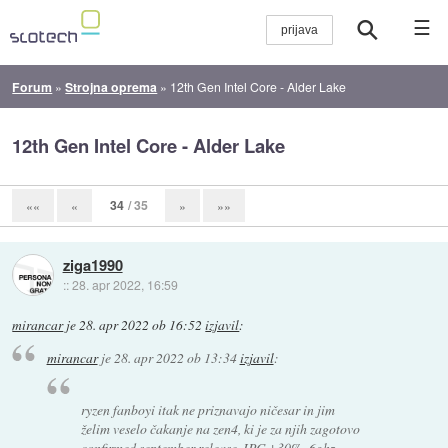
☰
Forum
»
Strojna oprema
»
12th Gen Intel Core - Alder Lake
12th Gen Intel Core - Alder Lake
34
/ 35
««
«
»
»»
ziga1990
::
28. apr 2022, 16:59
mirancar
je
28. apr 2022 ob 16:52
izjavil
:
mirancar
je
28. apr 2022 ob 13:34
izjavil
:
ryzen fanboyi itak ne priznavajo ničesar in jim
želim veselo čakanje na zen4, ki je za njih zagotovo
confirmed september release, IPC +30%, 6ghz