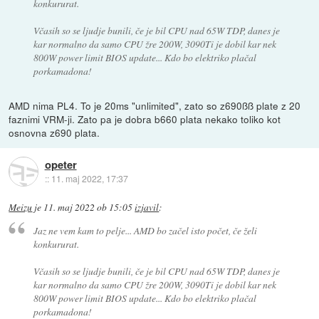
konkururat.
Včasih so se ljudje bunili, če je bil CPU nad 65W TDP, danes je
kar normalno da samo CPU žre 200W, 3090Ti je dobil kar nek
800W power limit BIOS update... Kdo bo elektriko plačal
porkamadona!
AMD nima PL4. To je 20ms "unlimited", zato so z690ßß plate z 20
faznimi VRM-ji. Zato pa je dobra b660 plata nekako toliko kot
osnovna z690 plata.
opeter
::
11. maj 2022, 17:37
Meizu
je
11. maj 2022 ob 15:05
izjavil
:
Jaz ne vem kam to pelje... AMD bo začel isto počet, če želi
konkururat.
Včasih so se ljudje bunili, če je bil CPU nad 65W TDP, danes je
kar normalno da samo CPU žre 200W, 3090Ti je dobil kar nek
800W power limit BIOS update... Kdo bo elektriko plačal
porkamadona!