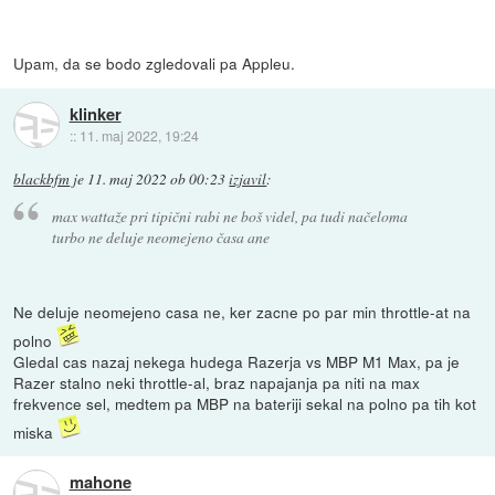
Upam, da se bodo zgledovali pa Appleu.
klinker
::
11. maj 2022, 19:24
blackbfm
je
11. maj 2022 ob 00:23
izjavil
:
max wattaže pri tipični rabi ne boš videl, pa tudi načeloma
turbo ne deluje neomejeno časa ane
Ne deluje neomejeno casa ne, ker zacne po par min throttle-at na
polno
Gledal cas nazaj nekega hudega Razerja vs MBP M1 Max, pa je
Razer stalno neki throttle-al, braz napajanja pa niti na max
frekvence sel, medtem pa MBP na bateriji sekal na polno pa tih kot
miska
mahone