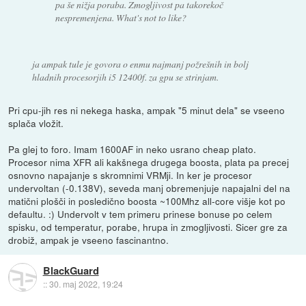
pa še nižja poraba. Zmogljivost pa takorekoč
nespremenjena. What's not to like?
ja ampak tule je govora o enmu najmanj požrešnih in bolj
hladnih procesorjih i5 12400f. za gpu se strinjam.
Pri cpu-jih res ni nekega haska, ampak "5 minut dela" se vseeno
splača vložit.
Pa glej to foro. Imam 1600AF in neko usrano cheap plato.
Procesor nima XFR ali kakšnega drugega boosta, plata pa precej
osnovno napajanje s skromnimi VRMji. In ker je procesor
undervoltan (-0.138V), seveda manj obremenjuje napajalni del na
matični plošči in posledično boosta ~100Mhz all-core višje kot po
defaultu. :) Undervolt v tem primeru prinese bonuse po celem
spisku, od temperatur, porabe, hrupa in zmogljivosti. Sicer gre za
drobiž, ampak je vseeno fascinantno.
BlackGuard
::
30. maj 2022, 19:24