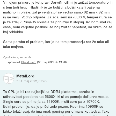
V mojem primeru je kot pravi DarwiN, cilj mi je znižat temperaturo in
s tem tudi hrup. Hladilnik je že boljši/najboljši kateri paše na
matično in ohišje, žal je ventilator še vedno samo 92 mm x 92 mm
in ne večji. Vodno odpade. Za zdaj sem na -0,08 V, temperatura se
je za zdaj v Prime95 spustila za približno 8 stopinj. Ko bom imel kaj
časa, bom verjetno poskusil še bolj znižat napetost, da vidim, če še
kaj pridobim.
Sama poraba ni problem, ker je na tem procesorju res že tako ali
tako majhna.
Zgodovina sprememb…
spremenil:
BlackGuard
(
30. maj 2022 ob 19:26
)
MetalLord
::
31. maj 2022, 07:45
Ta CPU je bil res najboljši za DDR4 platformo, poraba in
učinkovitost podobna kot 5600X, ki si pa pomoje deli prvo mesto.
Single core se primerja za 11900K, multi core pa z 10700K.
Edini problem je, da je prišel zelo pozno. Kdor ima 10900K se
lahko tolaži vsaj, da ima enak gaming performans kot tedva. Tako
da future proofing pač obstaja, ampak vedno za ceno višje porabe.