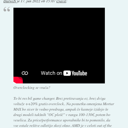
DarwiN
je
17. jun 2022 ob 15:07
izjavil
:
Overclocking se vrača?
To bi res bil game changer. Brez pretiravanja oz. brez dviga
voltaže ++20% gratis overclock.. Na posnetku omenjena Mortar
MAX bo sicer še vedno predraga, ampak če kasneje izidejo še
drugi modeli takšnih "OC plošč" v rangu 100-130€, potem bo
veselica. Za price/performance uporabnike bi to pomenilo, da
vse ostale rešitve odletijo skozi okno. AMD je v celoti out of the