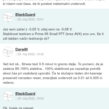
si nisem vzel časa, da bi poiskal maksimalni undervolt.
BlackGuard
::
29. maj 2022, 19:01
Jaz sem začel z -0,05 V, zdaj sem na -0,08 V.
Stabilnost testiram s Prime 95 Small FFT (brez AVX) eno uro. Se ti
zdi takšen način testiranja ok?
DarwiN
::
29. maj 2022, 19:42
Več kot ok.. Stress test 3-5 minut in gremo dalje. To pomeni, da je
zadeva 95-100% stabilna.. 100% stabilnost pa nazadnje potrdiš
skozi čas pri vsakdanji uporabi. Če te slučajno teden dni kasneje
preseneti nenaden reset, zmanjšaš undervolt za 0.01 ali 0.005 in
rešeno.
BlackGuard
::
29. maj 2022, 19:54
Ok, hvala za nasvet.