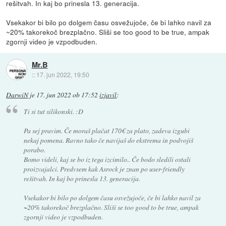
rešitvah. In kaj bo prinesla 13. generacija.
Vsekakor bi bilo po dolgem času osvežujoče, če bi lahko navil za
~20% takorekoč brezplačno. Sliši se too good to be true, ampak
zgornji video je vzpodbuden.
Mr.B
::
17. jun 2022, 19:50
DarwiN
je
17. jun 2022 ob 17:52
izjavil
:
Ti si tut silikonski. :D
Pa sej pravim. Če moraš plačat 170€ za plato, zadeva izgubi
nekaj pomena. Ravno tako če navijaš do ekstrema in podvojiš
porabo.
Bomo videli, kaj se bo iz tega izcimilo.. Če bodo sledili ostali
proizvajalci. Predvsem kak Asrock je znan po user-friendly
rešitvah. In kaj bo prinesla 13. generacija.
Vsekakor bi bilo po dolgem času osvežujoče, če bi lahko navil za
~20% takorekoč brezplačno. Sliši se too good to be true, ampak
zgornji video je vzpodbuden.