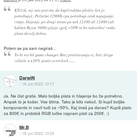
KTr1sk, sej zato pravim, da kupiš takšno ploščo, kot jo
potrebuješ.. Požrešni 12900k cpu potrebuje ornk napajanje,
vrmje, hlajenje, po drugi strani pa nek 12100 ali 12400 (ali
kakšen Ryzen 5600) pijejo zgolj ~50W in bo takorekoč vsaka
plata dovolj dobra.
Potem se pa sam negiraš...
To bi res bil game changer. Brez pretiravanja oz. brez dviga
voltaže ++20% gratis overclock........
DarwiN
::
18. jun 2022, 12:17
Ja. Ne čist gratis. Malo boljša plata in hlajenje bo že potrebno.
Ampak to je košer. Vse štima. Tako je bilo nekoč. Si kupil boljše
komponente in navil tudi za ~50%. Kaj imaš pa danes? Kupiš plato
za 800€ in pridobiš RGB lučke napram plati za 200€. :)
Mr.B
::
18. jun 2022, 13:25