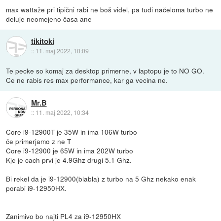
max wattaže pri tipični rabi ne boš videl, pa tudi načeloma turbo ne
deluje neomejeno časa ane
tikitoki
::
11. maj 2022, 10:09
Te pecke so komaj za desktop primerne, v laptopu je to NO GO.
Ce ne rabis res max performance, kar ga vecina ne.
Mr.B
::
11. maj 2022, 10:34
Core i9-12900T je 35W in ima 106W turbo
če primerjamo z ne T
Core i9-12900 je 65W in ima 202W turbo
Kje je cach prvi je 4.9Ghz drugi 5.1 Ghz.
Bi rekel da je i9-12900(blabla) z turbo na 5 Ghz nekako enak
porabi i9-12950HX.
Zanimivo bo najti PL4 za i9-12950HX