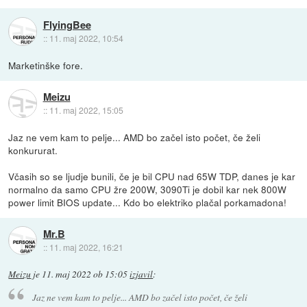
FlyingBee
::
11. maj 2022, 10:54
Marketinške fore.
Meizu
::
11. maj 2022, 15:05
Jaz ne vem kam to pelje... AMD bo začel isto počet, če želi
konkururat.
Včasih so se ljudje bunili, če je bil CPU nad 65W TDP, danes je kar
normalno da samo CPU žre 200W, 3090Ti je dobil kar nek 800W
power limit BIOS update... Kdo bo elektriko plačal porkamadona!
Mr.B
::
11. maj 2022, 16:21
Meizu
je
11. maj 2022 ob 15:05
izjavil
:
Jaz ne vem kam to pelje... AMD bo začel isto počet, če želi