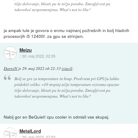
tišje delovanje, hkrati pa še nižja poraba. Zmogljivost pa
takorekoč nespremenjena. What's not to like?
ja ampak tule je govora o enmu najmanj požrešnih in bolj hladnih
procesorjih i5 12400f. za gpu se strinjam.
Meizu
::
30. maj 2022, 02:35
DarwiN
je
29. maj 2022 ob 22:33
izjavil
:
Bolj se gre za temperature in hrup. Predvsem pri GPUju lahko
pridobiš veliko. ~10 stopinj nižje temperature oziroma opazno
tišje delovanje, hkrati pa še nižja poraba. Zmogljivost pa
takorekoč nespremenjena. What's not to like?
Nabij gor en BeQuiet! cpu cooler in odmisli vse skupaj.
MetalLord
::
30. maj 2022, 07:03