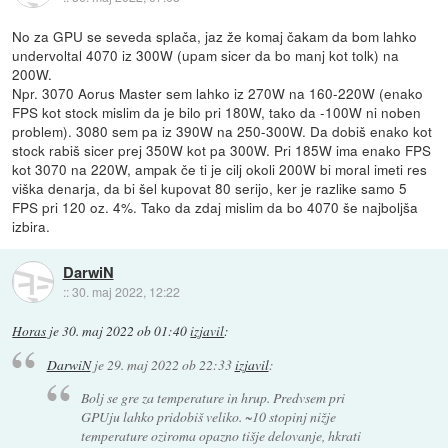
No za GPU se seveda splača, jaz že komaj čakam da bom lahko
undervoltal 4070 iz 300W (upam sicer da bo manj kot tolk) na
200W.
Npr. 3070 Aorus Master sem lahko iz 270W na 160-220W (enako
FPS kot stock mislim da je bilo pri 180W, tako da -100W ni noben
problem). 3080 sem pa iz 390W na 250-300W. Da dobiš enako kot
stock rabiš sicer prej 350W kot pa 300W. Pri 185W ima enako FPS
kot 3070 na 220W, ampak če ti je cilj okoli 200W bi moral imeti res
viška denarja, da bi šel kupovat 80 serijo, ker je razlike samo 5
FPS pri 120 oz. 4%. Tako da zdaj mislim da bo 4070 še najboljša
izbira.
DarwiN
::
30. maj 2022, 12:22
Horas
je
30. maj 2022 ob 01:40
izjavil
:
DarwiN
je
29. maj 2022 ob 22:33
izjavil
:
Bolj se gre za temperature in hrup. Predvsem pri
GPUju lahko pridobiš veliko. ~10 stopinj nižje
temperature oziroma opazno tišje delovanje, hkrati