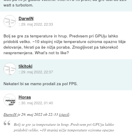
watt s turbotom.
DarwiN
::
29. maj 2022, 22:33
Bolj se gre za temperature in hrup. Predvsem pri GPUju lahko
pridobiš veliko. ~10 stopinj nižje temperature oziroma opazno tišje
delovanje, hkrati pa še nižja poraba. Zmogljivost pa takorekoč
nespremenjena. What's not to like?
tikitoki
::
29. maj 2022, 22:37
Nekateri bi se mamo prodali za pol FPS.
Horas
::
30. maj 2022, 01:40
DarwiN
je
29. maj 2022 ob 22:33
izjavil
:
Bolj se gre za temperature in hrup. Predvsem pri GPUju lahko
pridobiš veliko. ~10 stopinj nižje temperature oziroma opazno