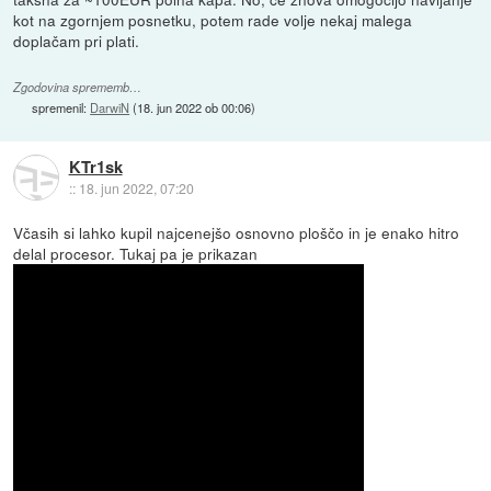
kot na zgornjem posnetku, potem rade volje nekaj malega
doplačam pri plati.
Zgodovina sprememb…
spremenil:
DarwiN
(
18. jun 2022 ob 00:06
)
KTr1sk
::
18. jun 2022, 07:20
Včasih si lahko kupil najcenejšo osnovno ploščo in je enako hitro
delal procesor. Tukaj pa je prikazan