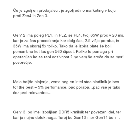
Če je zgolj en prodajalec , je zgolj edino marketing v boju
proti Zen4 in Zen 3.
Gen12 ima poleg PL1, in PL2, še PL4. tvoj 65W proc v 20 ms,
kar je za čas procesiranja kar dolg čas, 2.5 višjo poraba, in
35W ima skoraj 5x toliko. Tako da je izbira plate še bolj
pomembno kot las gen 560 čipset. Koliko to pomaga pri
operacijah ko se rabi odzivnost ? ne vem še sreča da se meri
povprečje.
Malo boljše hlajenje, vemo neg en intel stoc hladilnik je bes
tof the best – 5% perfomance, pač poraba…pač vse je tako
čez prst relevantno…
Gen13, bo imel izboljšan DDR5 krmilnik ter povezani del, ter
kar je nujno defektnega. Torej bo Gen13+ ter Gen14 bo ++.