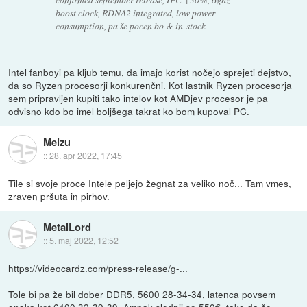
boost clock, RDNA2 integrated, low power
consumption, pa še pocen bo & in-stock
Intel fanboyi pa kljub temu, da imajo korist nočejo sprejeti dejstvo,
da so Ryzen procesorji konkurenčni. Kot lastnik Ryzen procesorja
sem pripravljen kupiti tako intelov kot AMDjev procesor je pa
odvisno kdo bo imel boljšega takrat ko bom kupoval PC.
Meizu
::
28. apr 2022, 17:45
Tile si svoje proce Intele peljejo žegnat za veliko noč... Tam vmes,
zraven pršuta in pirhov.
MetalLord
::
5. maj 2022, 12:52
https://videocardz.com/press-release/g-...
Tole bi pa že bil dober DDR5, 5600 28-34-34, latenca povsem