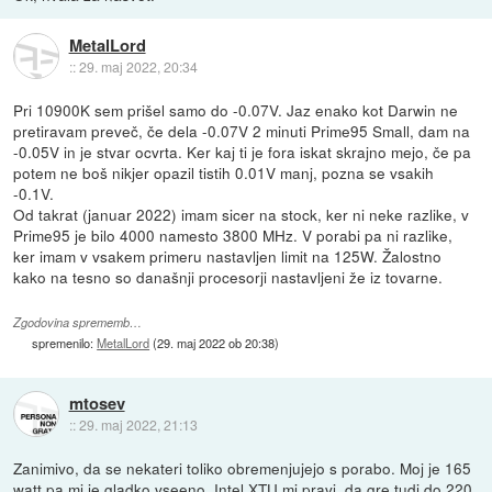
MetalLord
::
29. maj 2022, 20:34
Pri 10900K sem prišel samo do -0.07V. Jaz enako kot Darwin ne
pretiravam preveč, če dela -0.07V 2 minuti Prime95 Small, dam na
-0.05V in je stvar ocvrta. Ker kaj ti je fora iskat skrajno mejo, če pa
potem ne boš nikjer opazil tistih 0.01V manj, pozna se vsakih
-0.1V.
Od takrat (januar 2022) imam sicer na stock, ker ni neke razlike, v
Prime95 je bilo 4000 namesto 3800 MHz. V porabi pa ni razlike,
ker imam v vsakem primeru nastavljen limit na 125W. Žalostno
kako na tesno so današnji procesorji nastavljeni že iz tovarne.
Zgodovina sprememb…
spremenilo:
MetalLord
(
29. maj 2022 ob 20:38
)
mtosev
::
29. maj 2022, 21:13
Zanimivo, da se nekateri toliko obremenjujejo s porabo. Moj je 165
watt pa mi je gladko vseeno. Intel XTU mi pravi, da gre tudi do 220