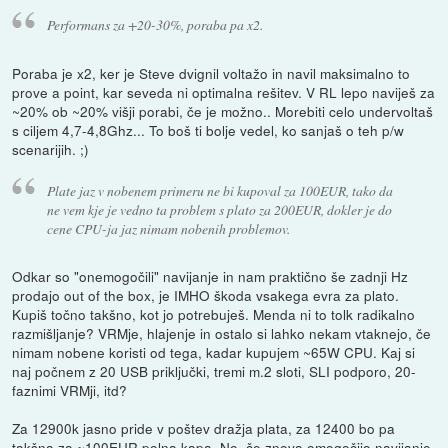
Performans za +20-30%, poraba pa x2.
Poraba je x2, ker je Steve dvignil voltažo in navil maksimalno to
prove a point, kar seveda ni optimalna rešitev. V RL lepo naviješ za
~20% ob ~20% višji porabi, če je možno.. Morebiti celo undervoltaš
s ciljem 4,7-4,8Ghz... To boš ti bolje vedel, ko sanjaš o teh p/w
scenarijih. ;)
Plate jaz v nobenem primeru ne bi kupoval za 100EUR, tako da
ne vem kje je vedno ta problem s plato za 200EUR, dokler je do
cene CPU-ja jaz nimam nobenih problemov.
Odkar so "onemogočili" navijanje in nam praktično še zadnji Hz
prodajo out of the box, je IMHO škoda vsakega evra za plato.
Kupiš točno takšno, kot jo potrebuješ. Menda ni to tolk radikalno
razmišljanje? VRMje, hlajenje in ostalo si lahko nekam vtaknejo, če
nimam nobene koristi od tega, kadar kupujem ~65W CPU. Kaj si
naj počnem z 20 USB priključki, tremi m.2 sloti, SLI podporo, 20-
faznimi VRMji, itd?
Za 12900k jasno pride v poštev dražja plata, za 12400 bo pa
takšna za ~100EUR polna kapa. No, če znova omogočijo navijanje