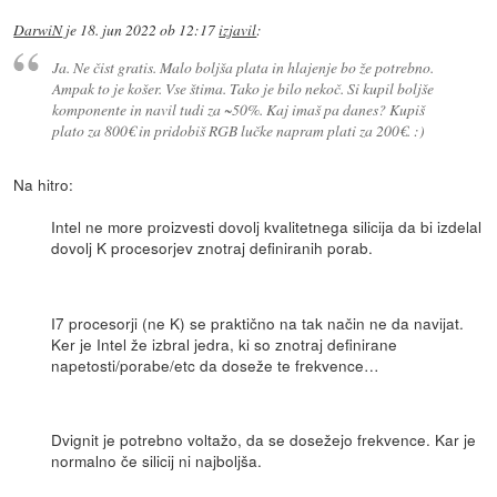
DarwiN
je
18. jun 2022 ob 12:17
izjavil
:
Ja. Ne čist gratis. Malo boljša plata in hlajenje bo že potrebno.
Ampak to je košer. Vse štima. Tako je bilo nekoč. Si kupil boljše
komponente in navil tudi za ~50%. Kaj imaš pa danes? Kupiš
plato za 800€ in pridobiš RGB lučke napram plati za 200€. :)
Na hitro:
Intel ne more proizvesti dovolj kvalitetnega silicija da bi izdelal
dovolj K procesorjev znotraj definiranih porab.
I7 procesorji (ne K) se praktično na tak način ne da navijat.
Ker je Intel že izbral jedra, ki so znotraj definirane
napetosti/porabe/etc da doseže te frekvence…
Dvignit je potrebno voltažo, da se dosežejo frekvence. Kar je
normalno če silicij ni najboljša.