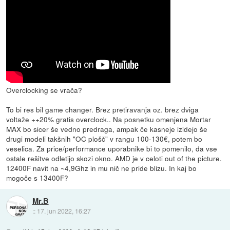
Overclocking se vrača?
To bi res bil game changer. Brez pretiravanja oz. brez dviga
voltaže ++20% gratis overclock.. Na posnetku omenjena Mortar
MAX bo sicer še vedno predraga, ampak če kasneje izidejo še
drugi modeli takšnih "OC plošč" v rangu 100-130€, potem bo
veselica. Za price/performance uporabnike bi to pomenilo, da vse
ostale rešitve odletijo skozi okno. AMD je v celoti out of the picture.
12400F navit na ~4,9Ghz in mu nič ne pride blizu. In kaj bo
mogoče s 13400F?
Mr.B
::
17. jun 2022, 16:27