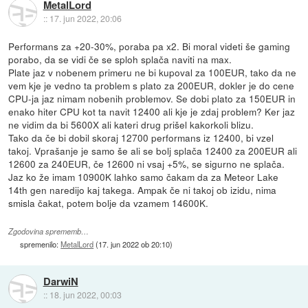
MetalLord
::
17. jun 2022, 20:06
Performans za +20-30%, poraba pa x2. Bi moral videti še gaming
porabo, da se vidi če se sploh splača naviti na max.
Plate jaz v nobenem primeru ne bi kupoval za 100EUR, tako da ne
vem kje je vedno ta problem s plato za 200EUR, dokler je do cene
CPU-ja jaz nimam nobenih problemov. Se dobi plato za 150EUR in
enako hiter CPU kot ta navit 12400 ali kje je zdaj problem? Ker jaz
ne vidim da bi 5600X ali kateri drug prišel kakorkoli blizu.
Tako da če bi dobil skoraj 12700 performans iz 12400, bi vzel
takoj. Vprašanje je samo še ali se bolj splača 12400 za 200EUR ali
12600 za 240EUR, če 12600 ni vsaj +5%, se sigurno ne splača.
Jaz ko že imam 10900K lahko samo čakam da za Meteor Lake
14th gen naredijo kaj takega. Ampak če ni takoj ob izidu, nima
smisla čakat, potem bolje da vzamem 14600K.
Zgodovina sprememb…
spremenilo:
MetalLord
(
17. jun 2022 ob 20:10
)
DarwiN
::
18. jun 2022, 00:03