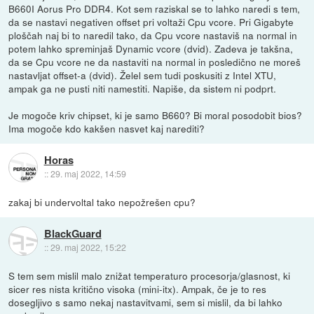
B660I Aorus Pro DDR4. Kot sem raziskal se to lahko naredi s tem,
da se nastavi negativen offset pri voltaži Cpu vcore. Pri Gigabyte
ploščah naj bi to naredil tako, da Cpu vcore nastaviš na normal in
potem lahko spreminjaš Dynamic vcore (dvid). Zadeva je takšna,
da se Cpu vcore ne da nastaviti na normal in posledično ne moreš
nastavljat offset-a (dvid). Želel sem tudi poskusiti z Intel XTU,
ampak ga ne pusti niti namestiti. Napiše, da sistem ni podprt.
Je mogoče kriv chipset, ki je samo B660? Bi moral posodobit bios?
Ima mogoče kdo kakšen nasvet kaj narediti?
Horas
::
29. maj 2022, 14:59
zakaj bi undervoltal tako nepožrešen cpu?
BlackGuard
::
29. maj 2022, 15:22
S tem sem mislil malo znižat temperaturo procesorja/glasnost, ki
sicer res nista kritično visoka (mini-itx). Ampak, če je to res
dosegljivo s samo nekaj nastavitvami, sem si mislil, da bi lahko