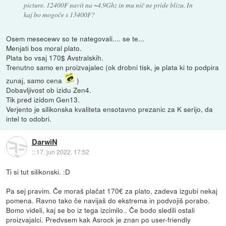
picture. 12400F navit na ~4,9Ghz in mu nič ne pride blizu. In
kaj bo mogoče s 13400F?
Osem mesecewv so te nategovali.... se te...
Menjati bos moral plato.
Plata bo vsaj 170$ Avstralskih.
Trenutno samo en proizvajalec (ok drobni tisk, je plata ki to podpira
zunaj, samo cena
)
Dobavljivost ob izidu Zen4.
Tik pred izidom Gen13.
Verjento je silikonska kvaliteta ensotavno prezanic za K serijo, da
intel to odobri.
DarwiN
::
17. jun 2022, 17:52
Ti si tut silikonski. :D
Pa sej pravim. Če moraš plačat 170€ za plato, zadeva izgubi nekaj
pomena. Ravno tako če navijaš do ekstrema in podvojiš porabo.
Bomo videli, kaj se bo iz tega izcimilo.. Če bodo sledili ostali
proizvajalci. Predvsem kak Asrock je znan po user-friendly