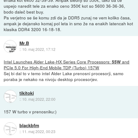
enaka kot 6400 32-39-39. Ampak slednji so 550€, tako da če
uspejo naredit tele za enako ceno 350€ kot so 5600 36-36-36,
bodo daleč best buy.
Pa verjetno se še komu zdi da je DDR5 zunaj ne vem koliko časa,
ampak je dejansko komaj pol leta in smo že na enakih latencah kot
klasika DDR4 3200 16-18-18.
Mr.B
::
10. maj 2022, 17:12
Intel Launches Alder Lake-HX Series Core Processors:
and
55W
PCIe 5.0 For High-End Mobile TDP (Turbo) 157W
Sej bi dal to v temo intel Alder Lake prenosni procesorji, samo
poraba je nekako na nivoju desktop procesorjev.
tikitoki
::
10. maj 2022, 22:00
157 W turbo v prenosniku:)
blackbfm
::
11. maj 2022, 00:23