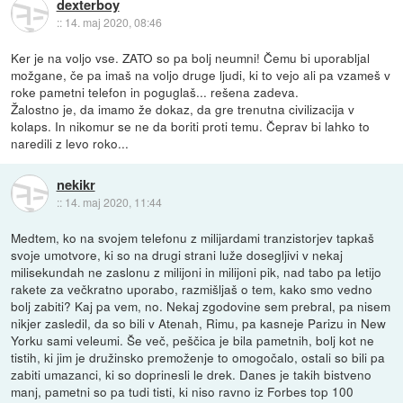
dexterboy
::
14. maj 2020, 08:46
Ker je na voljo vse. ZATO so pa bolj neumni! Čemu bi uporabljal
možgane, če pa imaš na voljo druge ljudi, ki to vejo ali pa vzameš v
roke pametni telefon in poguglaš... rešena zadeva.
Žalostno je, da imamo že dokaz, da gre trenutna civilizacija v
kolaps. In nikomur se ne da boriti proti temu. Čeprav bi lahko to
naredili z levo roko...
nekikr
::
14. maj 2020, 11:44
Medtem, ko na svojem telefonu z milijardami tranzistorjev tapkaš
svoje umotvore, ki so na drugi strani luže dosegljivi v nekaj
milisekundah ne zaslonu z milijoni in milijoni pik, nad tabo pa letijo
rakete za večkratno uporabo, razmišljaš o tem, kako smo vedno
bolj zabiti? Kaj pa vem, no. Nekaj zgodovine sem prebral, pa nisem
nikjer zasledil, da so bili v Atenah, Rimu, pa kasneje Parizu in New
Yorku sami veleumi. Še več, peščica je bila pametnih, bolj kot ne
tistih, ki jim je družinsko premoženje to omogočalo, ostali so bili pa
zabiti umazanci, ki so doprinesli le drek. Danes je takih bistveno
manj, pametni so pa tudi tisti, ki niso ravno iz Forbes top 100