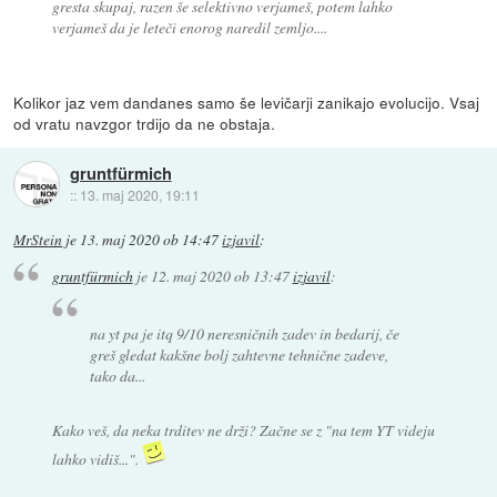
gresta skupaj, razen še selektivno verjameš, potem lahko
verjameš da je leteči enorog naredil zemljo....
Kolikor jaz vem dandanes samo še levičarji zanikajo evolucijo. Vsaj
od vratu navzgor trdijo da ne obstaja.
gruntfürmich
::
13. maj 2020, 19:11
MrStein
je
13. maj 2020 ob 14:47
izjavil
:
gruntfürmich
je
12. maj 2020 ob 13:47
izjavil
:
na yt pa je itq 9/10 neresničnih zadev in bedarij, če
greš gledat kakšne bolj zahtevne tehnične zadeve,
tako da...
Kako veš, da neka trditev ne drži? Začne se z "na tem YT videju
lahko vidiš...".