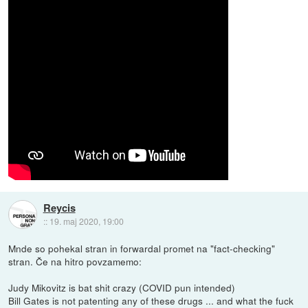
Reycis
::
19. maj 2020, 19:00
Mnde so pohekal stran in forwardal promet na "fact-checking"
stran. Če na hitro povzamemo:
Judy Mikovitz is bat shit crazy (COVID pun intended)
Bill Gates is not patenting any of these drugs ... and what the fuck