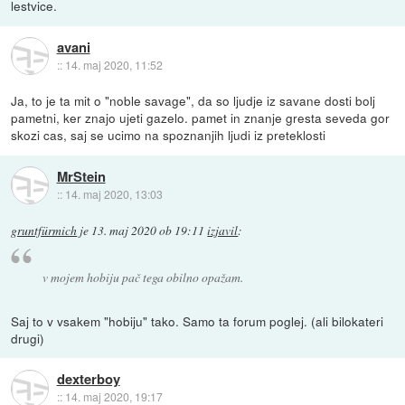
lestvice.
avani
::
14. maj 2020, 11:52
Ja, to je ta mit o "noble savage", da so ljudje iz savane dosti bolj
pametni, ker znajo ujeti gazelo. pamet in znanje gresta seveda gor
skozi cas, saj se ucimo na spoznanjih ljudi iz preteklosti
MrStein
::
14. maj 2020, 13:03
gruntfürmich
je
13. maj 2020 ob 19:11
izjavil
:
v mojem hobiju pač tega obilno opažam.
Saj to v vsakem "hobiju" tako. Samo ta forum poglej. (ali bilokateri
drugi)
dexterboy
::
14. maj 2020, 19:17