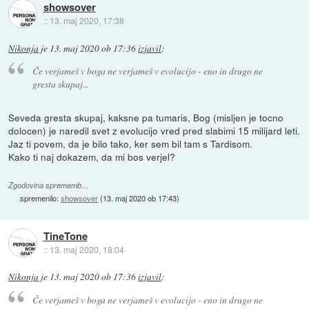
showsover
::
13. maj 2020, 17:38
Nikonja
je
13. maj 2020 ob 17:36
izjavil
:
Če verjameš v boga ne verjameš v evolucijo - eno in drugo ne
gresta skupaj...
Seveda gresta skupaj, kaksne pa tumaris, Bog (misljen je tocno
dolocen) je naredil svet z evolucijo vred pred slabimi 15 milijard leti.
Jaz ti povem, da je bilo tako, ker sem bil tam s Tardisom.
Kako ti naj dokazem, da mi bos verjel?
Zgodovina sprememb…
spremenilo:
showsover
(
13. maj 2020 ob 17:43
)
TineTone
::
13. maj 2020, 18:04
Nikonja
je
13. maj 2020 ob 17:36
izjavil
:
Če verjameš v boga ne verjameš v evolucijo - eno in drugo ne