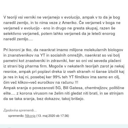
V teoriji vsi verniki ne verjamejo v evolucijo, ampak v to da je bog
naredil zemljo, in to nima veze z Ameriko. Če verjameš v boga ne
verjameš v evolucijo - eno in drugo ne gresta skupaj, razen še
selektivno verjameš, potem lahko verjameš da je leteči enorog
naredil zemljo....
Pri koroni je tko, da neankrat imamo milijone molekularnih biologov
in znanstvenikov na YT in socialnih omrežjih, naenkrat so vsi bolj
pametni kot znastveniki in zdravniki, ker so oni vsi seveda plačeni
iz strani big pharma firm. Mogoče v nekaterih teorijah zarot je nekaj
resnice, ampak pri poplavi dreka iz vseh straneh ni šanse izločit kaj
je res in kaj ni, posebej ker 99% teh YT filmčkov ima samo en cilj,
čim več klikov=več euročkov na računu !!!
Ampak sranja o povezanosti 5G, Bill Gatesa, chemtrejlzov, politične
elite.... z korona virusom ne želim niti gledat niti brati, in se strinjam
da se taka sranja, bez dokazov, takoj brišejo.
Zgodovina sprememb…
spremenilo:
Nikonja
(
13. maj 2020 ob 17:36
)