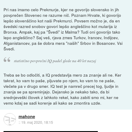
Pri nas imamo celo Prekmurje, kjer ne govorijo slovensko in jih
povprečen Slovenec ne razume nič. Poznam Hrvate, ki govorijo
lepšo slovenščino kot naši Prekmurci. Povsem možno je, da en
švedski razred snobov govori lepšo angleščino kot mularija iz
Bronxa. Ampak, kaj pa "Švedi" iz Malma? Tudi oni govorijo tako
lepo angleščino? Saj veš, rjava zmes Turkov, Irancev, Indijcev,
Afganistancev, pa še dobra mera "naših" Srbov in Bosancev. Vsi
Švedi.
statistčno povprečni IQ padel glede na 40 let nazaj
Treba se bo odločiti, a IQ predstavlja mero za znanje ali ne. Ker
takrat, ko vam to paše, pljuvate po njem, ko vam to ne paše,
vlečete pa v drugo smer. IQ test je namreč precej tog, ljudje in
znanja se pa spreminjajo. Dejansko je nekako tako, da bi
srednjeveški človek z lahkoto rekel, kako zabiti smo mi, ker ne
vemo kdaj se sadi korenje ali kako se zmontira uzde.
mahone
::
19. maj 2020, 18:15