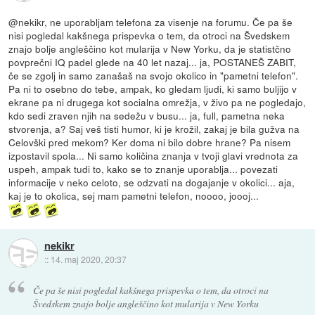
@nekikr, ne uporabljam telefona za visenje na forumu. Če pa še
nisi pogledal kakšnega prispevka o tem, da otroci na Švedskem
znajo bolje angleščino kot mularija v New Yorku, da je statistčno
povprečni IQ padel glede na 40 let nazaj... ja, POSTANEŠ ZABIT,
če se zgolj in samo zanašaš na svojo okolico in "pametni telefon".
Pa ni to osebno do tebe, ampak, ko gledam ljudi, ki samo buljijo v
ekrane pa ni drugega kot socialna omrežja, v živo pa ne pogledajo,
kdo sedi zraven njih na sedežu v busu... ja, full, pametna neka
stvorenja, a? Saj veš tisti humor, ki je krožil, zakaj je bila gužva na
Celovški pred mekom? Ker doma ni bilo dobre hrane? Pa nisem
izpostavil spola... Ni samo količina znanja v tvoji glavi vrednota za
uspeh, ampak tudi to, kako se to znanje uporablja... povezati
informacije v neko celoto, se odzvati na dogajanje v okolici... aja,
kaj je to okolica, sej mam pametni telefon, noooo, joooj...
nekikr
::
14. maj 2020, 20:37
Če pa še nisi pogledal kakšnega prispevka o tem, da otroci na
Švedskem znajo bolje angleščino kot mularija v New Yorku