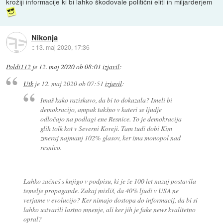
krožiji informacije ki bi lahko škodovale politični eliti in miljarderjem
Nikonja
::
13. maj 2020, 17:36
Poldi112
je
12. maj 2020 ob 08:01
izjavil
:
Utk
je
12. maj 2020 ob 07:51
izjavil
:
Imaš kako raziskavo, da bi to dokazala? Imeli bi
demokracijo, ampak takšno v kateri se ljudje
odločajo na podlagi ene Resnice. To je demokracija
glih tolk kot v Severni Koreji. Tam tudi dobi Kim
zmeraj najmanj 102% glasov, ker ima monopol nad
resnico.
Lahko začneš s knjigo v podpisu, ki je že 100 let nazaj postavila
temelje propagande. Zakaj misliš, da 40% ljudi v USA ne
verjame v evolucijo? Ker nimajo dostopa do informacij, da bi si
lahko ustvarili lastno mnenje, ali ker jih je fake news kvalitetno
opral?