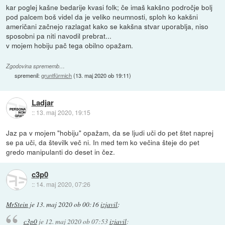
kar poglej kašne bedarije kvasi folk; če imaš kakšno področje bolj
pod palcem boš videl da je veliko neumnosti, sploh ko kakšni
američani začnejo razlagat kako se kakšna stvar uporablja, niso
sposobni pa niti navodil prebrat...
v mojem hobiju pač tega obilno opažam.
Zgodovina sprememb…
spremenil:
gruntfürmich
(
13. maj 2020 ob 19:11
)
Ladjar
::
13. maj 2020, 19:15
Jaz pa v mojem "hobiju" opažam, da se ljudi uči do pet štet naprej
se pa uči, da številk več ni. In med tem ko večina šteje do pet
gredo manipulanti do deset in čez.
c3p0
::
14. maj 2020, 07:26
MrStein
je
13. maj 2020 ob 00:16
izjavil
:
c3p0
je
12. maj 2020 ob 07:53
izjavil
: