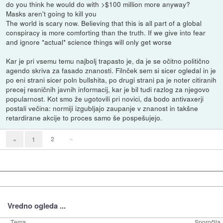
do you think he would do with >$100 million more anyway?
Masks aren't going to kill you
The world is scary now. Believing that this is all part of a global
conspiracy is more comforting than the truth. If we give into fear
and ignore *actual* science things will only get worse
Kar je pri vsemu temu najbolj trapasto je, da je se očitno politično
agendo skriva za fasado znanosti. Filnček sem si sicer ogledal in je
po eni strani sicer poln bullshita, po drugi strani pa je noter citiranih
precej resničnih javnih informacij, kar je bil tudi razlog za njegovo
popularnost. Kot smo že ugotovili pri novici, da bodo antivaxerji
postali večina: normiji izgubljajo zaupanje v znanost in takšne
retardirane akcije to proces samo še pospešujejo.
2
»
«
1
Vredno ogleda ...
Tema
Sporočila