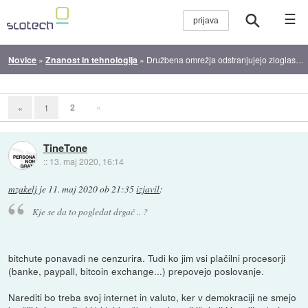
☰
Novice
»
Znanost in tehnologija
»
Družbena omrežja odstranjujejo zloglasni dokumentarec zaradi neresnic o covidu-19
2
»
«
1
TineTone
::
13. maj 2020, 16:14
mzakelj
je
11. maj 2020 ob 21:35
izjavil
:
Kje se da to pogledat drgač .. ?
bitchute ponavadi ne cenzurira. Tudi ko jim vsi plačilni procesorji
(banke, paypall, bitcoin exchange...) prepovejo poslovanje.
Narediti bo treba svoj internet in valuto, ker v demokraciji ne smejo