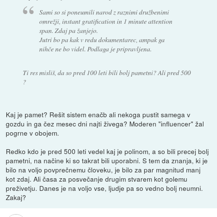
Sami so si poneumili narod z raznimi družbenimi
omrežji, instant gratification in 1 minute attention
span. Zdaj pa žanjejo.
Jutri bo pa kak v redu dokumentarec, ampak ga
nihče ne bo videl. Podlaga je pripravljena.
Ti res misliš, da so pred 100 leti bili bolj pametni? Ali pred 500
?
Kaj je pamet? Rešit sistem enačb ali nekoga pustit samega v
gozdu in ga čez mesec dni najti živega? Moderen "influencer" žal
pogrne v obojem.
Redko kdo je pred 500 leti vedel kaj je polinom, a so bili precej bolj
pametni, na načine ki so takrat bili uporabni. S tem da znanja, ki je
bilo na voljo povprečnemu človeku, je bilo za par magnitud manj
kot zdaj. Ali časa za posvečanje drugim stvarem kot golemu
preživetju. Danes je na voljo vse, ljudje pa so vedno bolj neumni.
Zakaj?