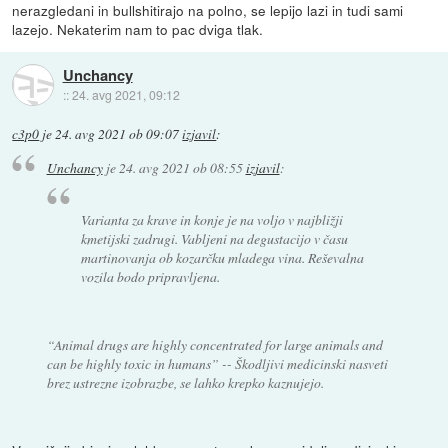
nerazgledani in bullshitirajo na polno, se lepijo lazi in tudi sami
lazejo. Nekaterim nam to pac dviga tlak.
Unchancy
::
24. avg 2021, 09:12
c3p0
je
24. avg 2021 ob 09:07
izjavil
:
Unchancy
je
24. avg 2021 ob 08:55
izjavil
:
Varianta za krave in konje je na voljo v najbližji
kmetijski zadrugi. Vabljeni na degustacijo v času
martinovanja ob kozarčku mladega vina. Reševalna
vozila bodo pripravljena.
“Animal drugs are highly concentrated for large animals and
can be highly toxic in humans” -- Škodljivi medicinski nasveti
brez ustrezne izobrazbe, se lahko krepko kaznujejo.