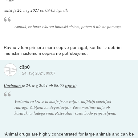
zmist
je
24. avg 2021 ob 09:05
izjavil
:
Ampak, ce imas v kurcu imunski sistem, potem ti nic ne pomaga.
Ravno v tem primeru mora cepivo pomagat, ker tisti z dobrim
imunskim sistemom cepiva ne potrebujemo.
c3p0
::
24. avg 2021, 09:07
Unchancy
je
24. avg 2021 ob 08:55
izjavil
:
Varianta za krave in konje je na voljo v najbližji kmetijski
zadrugi. Vabljeni na degustacijo v času martinovanja ob
kozarčku mladega vina. Reševalna vozila bodo pripravljena.
“Animal drugs are highly concentrated for large animals and can be