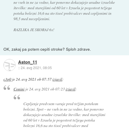
ne vseh in ne za vedno, kar ponovno dokazujejo uradne izraelske
številke: med starejšimi od 60 let v Izraelu je pogostost težjega
poteka bolezni 16,6 na sto tisoč prebivalcev med cepljenimi in
98,5 med necepljenimi.
RAZLIKA JE SKORAJ 6x!
OK, zakaj pa potem cepiti otroke? Sploh zdrave.
Aston_11
::
24. avg 2021, 08:05
c3p0
je
24. avg 2021 ob 07:57
izjavil
:
Conini
je
24. avg 2021 ob 07:23
izjavil
:
Cepljenje predvsem varuje pred težjim potekom
bolezni. Spet – ne vseh in ne za vedno, kar ponovno
dokazujejo uradne izraelske številke: med starejšimi
od 60 let v Izraelu je pogostost težjega poteka
bolezni 16,6 na sto tisoč prebivalcev med