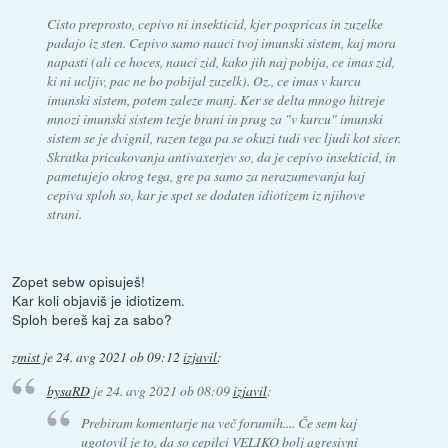
Cisto preprosto, cepivo ni insekticid, kjer pospricas in zuzelke
padajo iz sten. Cepivo samo nauci tvoj imunski sistem, kaj mora
napasti (ali ce hoces, nauci zid, kako jih naj pobija, ce imas zid,
ki ni ucljiv, pac ne bo pobijal zuzelk). Oz., ce imas v kurcu
imunski sistem, potem zaleze manj. Ker se delta mnogo hitreje
mnozi imunski sistem tezje brani in prag za "v kurcu" imunski
sistem se je dvignil, razen tega pa se okuzi tudi vec ljudi kot sicer.
Skratka pricakovanja antivaxerjev so, da je cepivo insekticid, in
pametujejo okrog tega, gre pa samo za nerazumevanja kaj
cepiva sploh so, kar je spet se dodaten idiotizem iz njihove
strani.
Zopet sebw opisuješ!
Kar koli objaviš je idiotizem.
Sploh bereš kaj za sabo?
zmist
je
24. avg 2021 ob 09:12
izjavil
:
bysaRD
je
24. avg 2021 ob 08:09
izjavil
:
Prebiram komentarje na več forumih.... Če sem kaj
ugotovil je to, da so cepilci VELIKO bolj agresivni