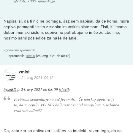
gledali; 100% imunskega
Napisal si, da ti nič ne pomaga. Jaz sem napisal, da če komu, mora
cepivo pomagati tistim z slabim imunskim sistemom. Tisti, ki imamo
dober imunski sistem, cepiva ne potrebujemo in če že zbolimo,
nosimo sami posledice za naše dejanje.
Zgodovina sprememb…
spremenilo:
49106
(
24. avg 2021 ob 09:12
)
zmist
::
24. avg 2021, 09:12
bysaRD
je
24. avg 2021 ob 08:09
izjavil
:
Prebiram komentarje na več forumih.... Če sem kaj ugotovil je
to, da so cepilci VELIKO bolj agresivni od necepilcev. A se lahko
vsak sam odloči?
Da, zato ker so antivaxerji zaljitev za intelekt, razen tega, da so