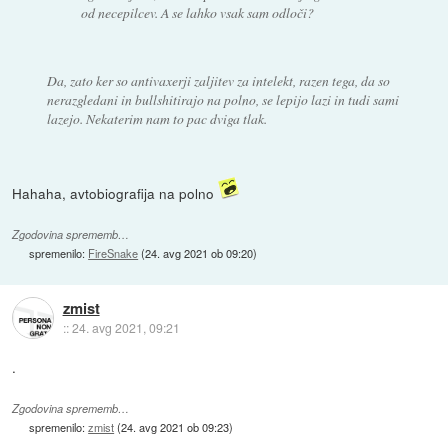
od necepilcev. A se lahko vsak sam odloči?
Da, zato ker so antivaxerji zaljitev za intelekt, razen tega, da so
nerazgledani in bullshitirajo na polno, se lepijo lazi in tudi sami
lazejo. Nekaterim nam to pac dviga tlak.
Hahaha, avtobiografija na polno
Zgodovina sprememb…
spremenilo:
FireSnake
(
24. avg 2021 ob 09:20
)
zmist
::
24. avg 2021, 09:21
.
Zgodovina sprememb…
spremenilo:
zmist
(
24. avg 2021 ob 09:23
)