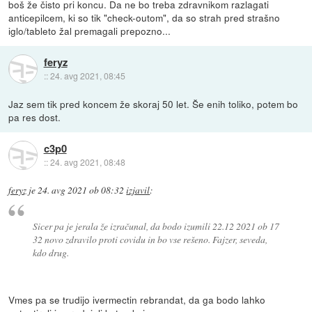
boš že čisto pri koncu. Da ne bo treba zdravnikom razlagati
anticepilcem, ki so tik "check-outom", da so strah pred strašno
iglo/tableto žal premagali prepozno...
feryz
::
24. avg 2021, 08:45
Jaz sem tik pred koncem že skoraj 50 let. Še enih toliko, potem bo
pa res dost.
c3p0
::
24. avg 2021, 08:48
feryz
je
24. avg 2021 ob 08:32
izjavil
:
Sicer pa je jerala že izračunal, da bodo izumili 22.12 2021 ob 17
32 novo zdravilo proti covidu in bo vse rešeno. Fajzer, seveda,
kdo drug.
Vmes pa se trudijo ivermectin rebrandat, da ga bodo lahko