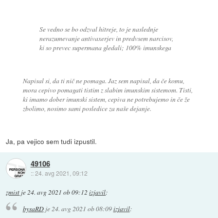
Se vedno se bo odzval hitreje, to je naslednje
nerazumevanje antivaxerjev in predvsem narcisov,
ki so prevec supermana gledali; 100% imunskega
Napisal si, da ti nič ne pomaga. Jaz sem napisal, da če komu,
mora cepivo pomagati tistim z slabim imunskim sistemom. Tisti,
ki imamo dober imunski sistem, cepiva ne potrebujemo in če že
zbolimo, nosimo sami posledice za naše dejanje.
Ja, pa vejico sem tudi izpustil.
49106
::
24. avg 2021, 09:12
zmist
je
24. avg 2021 ob 09:12
izjavil
:
bysaRD
je
24. avg 2021 ob 08:09
izjavil
: