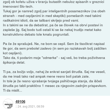
zgolj ob kofetu uživa v branju butastih nebuloz spisanih v greznici
imenovani Slo-tech.
Tukaj gor je namreč zgolj par inteligentnih posameznikov (na obeh
straneh - med cepljenimi in med skeptiki) pomešanih med takimi
radikalnimi idioti, da se talibani skrijejo pred vami.
In s takimi se ne da debatirat, pa če se človek na obrvi postavi in
zapleše jig. Saj bodo tudi ostali ki se še nekaj trudijo metat kako
konstruktivno debato tole kmalu pogruntali.
Pa če že sprašuješ. Ne, ne bom se cepil. Sem že tisočkrat napisal
tle gor, da sem prebolel zadevo (in sem po raziskavah bolj zaščiten
kot cepljeni).
Tako da, ti podarim moje "odmerke" - saj veš, bo treba poživitvena
špikanja delat.
Ti pa, za božjo voljo, nehaj že enkrat sanjati štrudla. Saj me veseli,
da me imaš tako rad ampak mene resno boli patak zate.
In tole je že resno vprašanje tvojega psihičnega stanja, da iščeš
štrudla po tabli praktično 1 mesec za njegovim zadnjim prispevkom.
Ti da mislit...
49106
::
24. avg 2021, 08:59