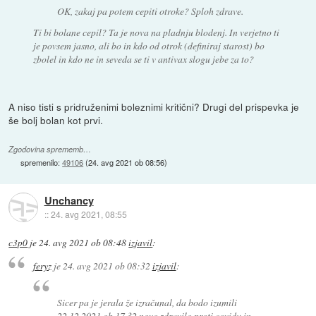
OK, zakaj pa potem cepiti otroke? Sploh zdrave.
Ti bi bolane cepil? Ta je nova na pladnju blodenj. In verjetno ti
je povsem jasno, ali bo in kdo od otrok (definiraj starost) bo
zbolel in kdo ne in seveda se ti v antivax slogu jebe za to?
A niso tisti s pridruženimi boleznimi kritični? Drugi del prispevka je
še bolj bolan kot prvi.
Zgodovina sprememb…
spremenilo:
49106
(
24. avg 2021 ob 08:56
)
Unchancy
::
24. avg 2021, 08:55
c3p0
je
24. avg 2021 ob 08:48
izjavil
:
feryz
je
24. avg 2021 ob 08:32
izjavil
:
Sicer pa je jerala že izračunal, da bodo izumili
22.12 2021 ob 17 32 novo zdravilo proti covidu in