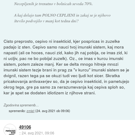
Necepljenih je trenutno v bolnicah seveda 70%.
A kaj delajo tam POLNO CEPLJENI in zakaj se je njihovo
število podvojilo v manj kot tednu dni?
Cisto preprosto, cepivo ni insekticid, kjer pospricas in zuzelke
padajo iz sten. Cepivo samo nauci tvoj imunski sistem, kaj mora
napasti (ali ce hoces, nauci zid, kako jih naj pobija, ce imas zid, ki
ni ucljiv, pac ne bo pobijal zuzelk). Oz., ce imas v kurcu imunski
sistem, potem zaleze manj. Ker se delta mnogo hitreje mnozi
imunski sistem tezje brani in prag za "v kurcu" imunski sistem se je
dvignil, razen tega pa se okuzi tudi vec ljudi kot sicer. Skratka
pricakovanja antivaxerjev so, da je cepivo insekticid, in pametujejo
okrog tega, gre pa samo za nerazumevanja kaj cepiva sploh so,
kar je spet se dodaten idiotizem iz njihove strani.
Zgodovina sprememb…
spremenilo:
zmist
(
24. avg 2021 ob 09:06
)
49106
::
24. avg 2021, 09:06