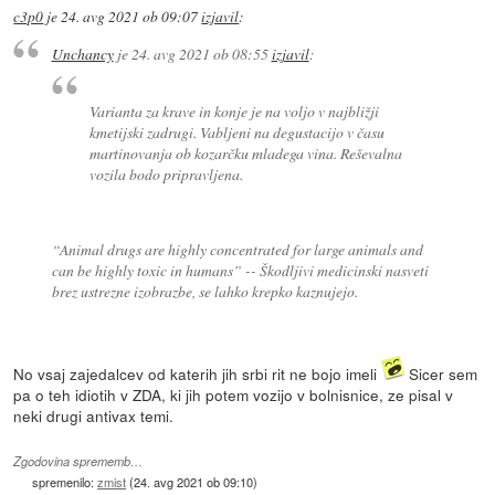
c3p0
je
24. avg 2021 ob 09:07
izjavil
:
Unchancy
je
24. avg 2021 ob 08:55
izjavil
:
Varianta za krave in konje je na voljo v najbližji
kmetijski zadrugi. Vabljeni na degustacijo v času
martinovanja ob kozarčku mladega vina. Reševalna
vozila bodo pripravljena.
“Animal drugs are highly concentrated for large animals and
can be highly toxic in humans” -- Škodljivi medicinski nasveti
brez ustrezne izobrazbe, se lahko krepko kaznujejo.
No vsaj zajedalcev od katerih jih srbi rit ne bojo imeli
Sicer sem
pa o teh idiotih v ZDA, ki jih potem vozijo v bolnisnice, ze pisal v
neki drugi antivax temi.
Zgodovina sprememb…
spremenilo:
zmist
(
24. avg 2021 ob 09:10
)