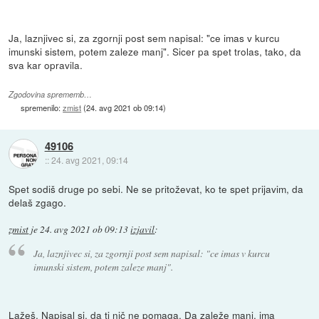
Ja, laznjivec si, za zgornji post sem napisal: "ce imas v kurcu
imunski sistem, potem zaleze manj". Sicer pa spet trolas, tako, da
sva kar opravila.
Zgodovina sprememb…
spremenilo:
zmist
(
24. avg 2021 ob 09:14
)
49106
::
24. avg 2021, 09:14
Spet sodiš druge po sebi. Ne se pritoževat, ko te spet prijavim, da
delaš zgago.
zmist
je
24. avg 2021 ob 09:13
izjavil
:
Ja, laznjivec si, za zgornji post sem napisal: "ce imas v kurcu
imunski sistem, potem zaleze manj".
Lažeš. Napisal si, da ti nič ne pomaga. Da zaleže manj, ima