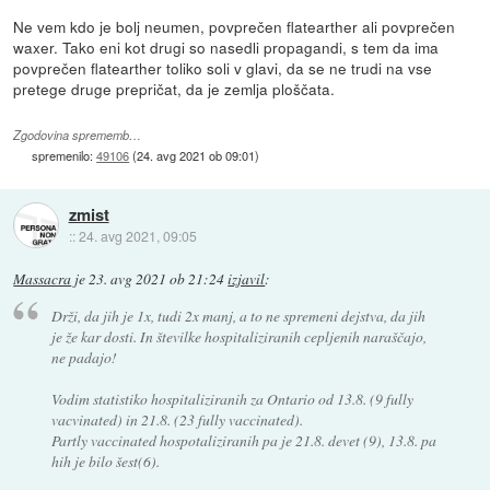
Ne vem kdo je bolj neumen, povprečen flatearther ali povprečen
waxer. Tako eni kot drugi so nasedli propagandi, s tem da ima
povprečen flatearther toliko soli v glavi, da se ne trudi na vse
pretege druge prepričat, da je zemlja ploščata.
Zgodovina sprememb…
spremenilo:
49106
(
24. avg 2021 ob 09:01
)
zmist
::
24. avg 2021, 09:05
Massacra
je
23. avg 2021 ob 21:24
izjavil
:
Drži, da jih je 1x, tudi 2x manj, a to ne spremeni dejstva, da jih
je že kar dosti. In številke hospitaliziranih cepljenih naraščajo,
ne padajo!
Vodim statistiko hospitaliziranih za Ontario od 13.8. (9 fully
vacvinated) in 21.8. (23 fully vaccinated).
Partly vaccinated hospotaliziranih pa je 21.8. devet (9), 13.8. pa
hih je bilo šest(6).