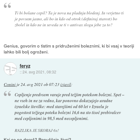
Ti bi bolane cepil? Ta je nova na pladnju blodenj. In verjetno ti
je povsem jasno, ali bo in kdo od otrok (definiraj starost) bo
zbolel in kdo ne in seveda se ti v antivax slogu jebe za to?
Genius, govorim o tistim s pridruženimi boleznimi, ki bi vsaj v teoriji
lahko bili bolj ogroženi.
feryz
::
24. avg 2021, 08:32
Conini
je
24. avg 2021 ob 07:23
izjavil
:
Cepljenje predvsem varuje pred težjim potekom bolezni. Spet –
ne vseh in ne za vedno, kar ponovno dokazujejo uradne
izraelske številke: med starejšimi od 60 let v Izraelu je
pogostost težjega poteka bolezni 16,6 na sto tisoč prebivalcev
med cepljenimi in 98,5 med necepljenimi.
RAZLIKA JE SKORAJ 6x!
Kaj se pa dereš? Popuščajo živci?