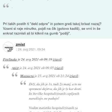
.
Pri takih postih ti "dekl odpre" in potem greš takoj brisat nazaj?
Vzami si raje minutko, pojdi na čik (gotovo kadiš), se vrni in še
enkrat razmisli ali bi kliknil na gumb "pošlji".
zmist
::
24. avg 2021, 09:34
FireSnake
je
24. avg 2021 ob 09:19
izjavil
:
zmist
je
24. avg 2021 ob 09:05
izjavil
:
Massacra
je
23. avg 2021 ob 21:24
izjavil
:
Drži, da jih je 1x, tudi 2x manj, a to ne
spremeni dejstva, da jih je že kar dosti.
In številke hospitaliziranih cepljenih
naraščajo, ne padajo!
Vodim statistiko hospitaliziranih za