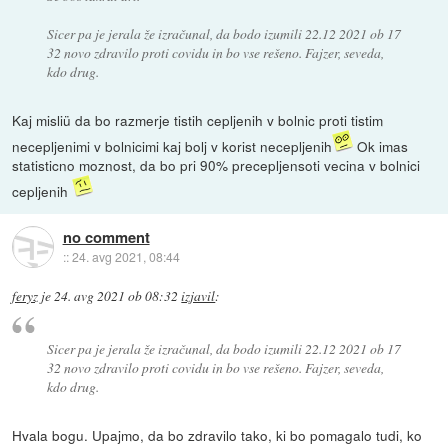
Sicer pa je jerala že izračunal, da bodo izumili 22.12 2021 ob 17
32 novo zdravilo proti covidu in bo vse rešeno. Fajzer, seveda,
kdo drug.
Kaj misliü da bo razmerje tistih cepljenih v bolnic proti tistim
necepljenimi v bolnicimi kaj bolj v korist necepljenih
Ok imas
statisticno moznost, da bo pri 90% precepljensoti vecina v bolnici
cepljenih
no comment
::
24. avg 2021, 08:44
feryz
je
24. avg 2021 ob 08:32
izjavil
:
Sicer pa je jerala že izračunal, da bodo izumili 22.12 2021 ob 17
32 novo zdravilo proti covidu in bo vse rešeno. Fajzer, seveda,
kdo drug.
Hvala bogu. Upajmo, da bo zdravilo tako, ki bo pomagalo tudi, ko