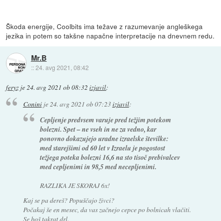
Škoda energije, Coolbits ima težave z razumevanje angleškega
jezika in potem so takšne napačne interpretacije na dnevnem redu.
Mr.B
::
24. avg 2021, 08:42
feryz
je
24. avg 2021 ob 08:32
izjavil
:
Conini
je
24. avg 2021 ob 07:23
izjavil
:
Cepljenje predvsem varuje pred težjim potekom
bolezni. Spet – ne vseh in ne za vedno, kar
ponovno dokazujejo uradne izraelske številke:
med starejšimi od 60 let v Izraelu je pogostost
težjega poteka bolezni 16,6 na sto tisoč prebivalcev
med cepljenimi in 98,5 med necepljenimi.
RAZLIKA JE SKORAJ 6x!
Kaj se pa dereš? Popuščajo živci?
Počakaj še en mesec, da vas začnejo cepce po bolnicah vlačiti.
Se boš takrat drl.