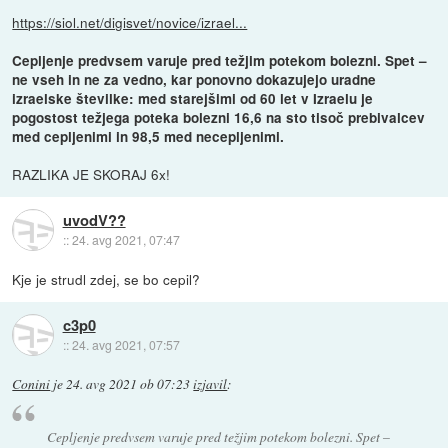
https://siol.net/digisvet/novice/izrael...
Cepljenje predvsem varuje pred težjim potekom bolezni. Spet –
ne vseh in ne za vedno, kar ponovno dokazujejo uradne
izraelske številke: med starejšimi od 60 let v Izraelu je
pogostost težjega poteka bolezni 16,6 na sto tisoč prebivalcev
med cepljenimi in 98,5 med necepljenimi.
RAZLIKA JE SKORAJ 6x!
uvodV??
::
24. avg 2021, 07:47
Kje je strudl zdej, se bo cepil?
c3p0
::
24. avg 2021, 07:57
Conini
je
24. avg 2021 ob 07:23
izjavil
:
Cepljenje predvsem varuje pred težjim potekom bolezni. Spet –