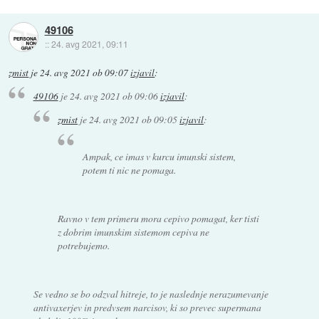
49106
::
24. avg 2021, 09:11
zmist
je
24. avg 2021 ob 09:07
izjavil
:
49106
je
24. avg 2021 ob 09:06
izjavil
:
zmist
je
24. avg 2021 ob 09:05
izjavil
:
Ampak, ce imas v kurcu imunski sistem,
potem ti nic ne pomaga.
Ravno v tem primeru mora cepivo pomagat, ker tisti
z dobrim imunskim sistemom cepiva ne
potrebujemo.
Se vedno se bo odzval hitreje, to je naslednje nerazumevanje
antivaxerjev in predvsem narcisov, ki so prevec supermana