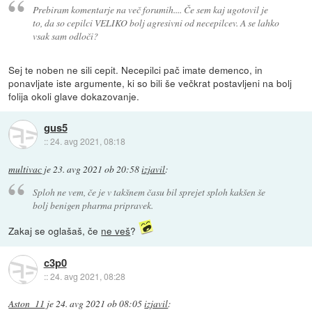
Prebiram komentarje na več forumih.... Če sem kaj ugotovil je
to, da so cepilci VELIKO bolj agresivni od necepilcev. A se lahko
vsak sam odloči?
Sej te noben ne sili cepit. Necepilci pač imate demenco, in
ponavljate iste argumente, ki so bili še večkrat postavljeni na bolj
folija okoli glave dokazovanje.
gus5
::
24. avg 2021, 08:18
multivac
je
23. avg 2021 ob 20:58
izjavil
:
Sploh ne vem, če je v takšnem času bil sprejet sploh kakšen še
bolj benigen pharma pripravek.
Zakaj se oglašaš, če
ne veš
?
c3p0
::
24. avg 2021, 08:28
Aston_11
je
24. avg 2021 ob 08:05
izjavil
: