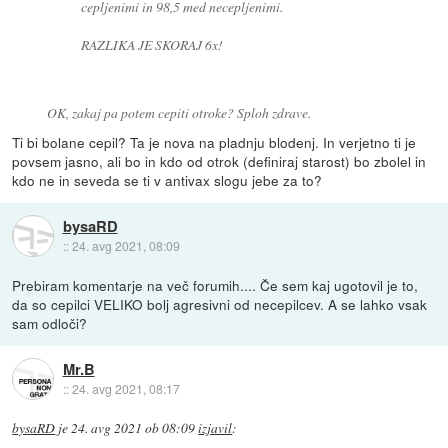
cepljenimi in 98,5 med necepljenimi.
RAZLIKA JE SKORAJ 6x!
OK, zakaj pa potem cepiti otroke? Sploh zdrave.
Ti bi bolane cepil? Ta je nova na pladnju blodenj. In verjetno ti je
povsem jasno, ali bo in kdo od otrok (definiraj starost) bo zbolel in
kdo ne in seveda se ti v antivax slogu jebe za to?
bysaRD
::
24. avg 2021, 08:09
Prebiram komentarje na več forumih.... Če sem kaj ugotovil je to,
da so cepilci VELIKO bolj agresivni od necepilcev. A se lahko vsak
sam odloči?
Mr.B
::
24. avg 2021, 08:17
bysaRD
je
24. avg 2021 ob 08:09
izjavil
: