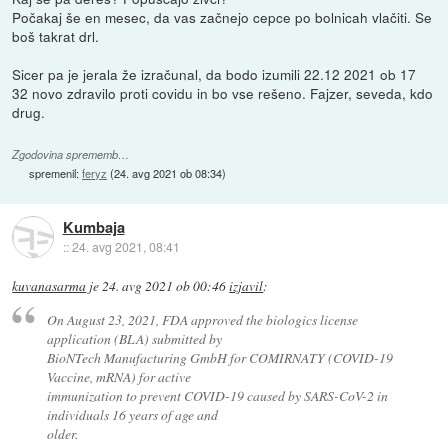
Počakaj še en mesec, da vas začnejo cepce po bolnicah vlačiti. Se
boš takrat drl.
Sicer pa je jerala že izračunal, da bodo izumili 22.12 2021 ob 17
32 novo zdravilo proti covidu in bo vse rešeno. Fajzer, seveda, kdo
drug.
Zgodovina sprememb…
spremenil:
feryz
(
24. avg 2021 ob 08:34
)
Kumbaja
::
24. avg 2021, 08:41
kuvanasarma
je
24. avg 2021 ob 00:46
izjavil
:
On August 23, 2021, FDA approved the biologics license
application (BLA) submitted by
BioNTech Manufacturing GmbH for COMIRNATY (COVID-19
Vaccine, mRNA) for active
immunization to prevent COVID-19 caused by SARS-CoV-2 in
individuals 16 years of age and
older.