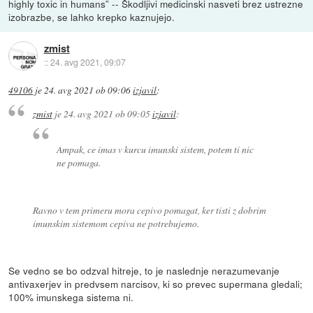
highly toxic in humans” -- Škodljivi medicinski nasveti brez ustrezne
izobrazbe, se lahko krepko kaznujejo.
zmist
::
24. avg 2021, 09:07
49106
je
24. avg 2021 ob 09:06
izjavil
:
zmist
je
24. avg 2021 ob 09:05
izjavil
:
Ampak, ce imas v kurcu imunski sistem, potem ti nic
ne pomaga.
Ravno v tem primeru mora cepivo pomagat, ker tisti z dobrim
imunskim sistemom cepiva ne potrebujemo.
Se vedno se bo odzval hitreje, to je naslednje nerazumevanje
antivaxerjev in predvsem narcisov, ki so prevec supermana gledali;
100% imunskega sistema ni.