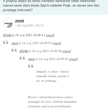
V prejšnji objavi so lahko namesto sarkazma videli medicinski
nasvet samo člani kluba Zaprti oddelek Polje. Je danes tam dan
prostega interneta?
zmist
::
24. avg 2021, 09:12
49106
je
24. avg 2021 ob 09:11
izjavil
:
zmist
je
24. avg 2021 ob 09:07
izjavil
:
49106
je
24. avg 2021 ob 09:06
izjavil
:
zmist
je
24. avg 2021 ob 09:05
izjavil
:
Ampak, ce imas v kurcu
imunski sistem, potem ti
nic ne pomaga.
Ravno v tem primeru mora cepivo
pomagat, ker tisti z dobrim imunskim
sistemom cepiva ne potrebujemo.