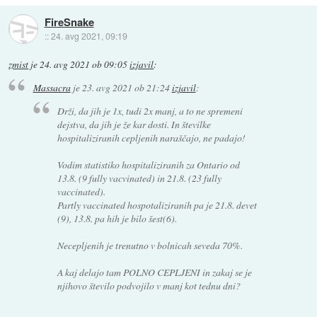
FireSnake
::
24. avg 2021, 09:19
zmist
je
24. avg 2021 ob 09:05
izjavil
:
Massacra
je
23. avg 2021 ob 21:24
izjavil
:
Drži, da jih je 1x, tudi 2x manj, a to ne spremeni
dejstva, da jih je že kar dosti. In številke
hospitaliziranih cepljenih naraščajo, ne padajo!
Vodim statistiko hospitaliziranih za Ontario od
13.8. (9 fully vacvinated) in 21.8. (23 fully
vaccinated).
Partly vaccinated hospotaliziranih pa je 21.8. devet
(9), 13.8. pa hih je bilo šest(6).
Necepljenih je trenutno v bolnicah seveda 70%.
A kaj delajo tam POLNO CEPLJENI in zakaj se je
njihovo število podvojilo v manj kot tednu dni?