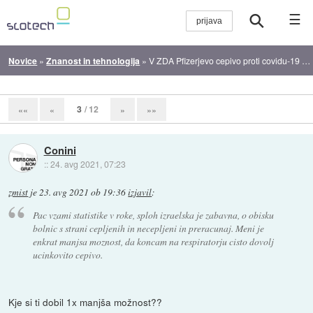
☰
Novice
»
Znanost in tehnologija
»
V ZDA Pfizerjevo cepivo proti covidu-19 dobilo redno dovoljenje
3
/ 12
««
«
»
»»
Conini
::
24. avg 2021, 07:23
zmist
je
23. avg 2021 ob 19:36
izjavil
:
Pac vzami statistike v roke, sploh izraelska je zabavna, o obisku
bolnic s strani cepljenih in necepljeni in preracunaj. Meni je
enkrat manjsa moznost, da koncam na respiratorju cisto dovolj
ucinkovito cepivo.
Kje si ti dobil 1x manjša možnost??