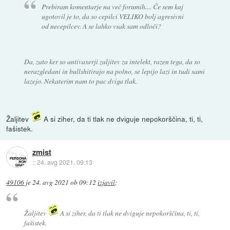
Prebiram komentarje na več forumih.... Če sem kaj
ugotovil je to, da so cepilci VELIKO bolj agresivni
od necepilcev. A se lahko vsak sam odloči?
Da, zato ker so antivaxerji zaljitev za intelekt, razen tega, da so
nerazgledani in bullshitirajo na polno, se lepijo lazi in tudi sami
lazejo. Nekaterim nam to pac dviga tlak.
Žaljitev
A si ziher, da ti tlak ne dviguje nepokorščina, ti, ti,
fašistek.
zmist
::
24. avg 2021, 09:13
49106
je
24. avg 2021 ob 09:12
izjavil
:
Žaljitev
A si ziher, da ti tlak ne dviguje nepokorščina, ti, ti,
fašistek.