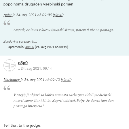
popolnoma drugačen vsebinski pomen.
zmist
je
24. avg 2021 ob 09:05
izjavil
:
Ampak, ce imas v kurcu imunski sistem, potem ti nic ne pomaga.
Zgodovina sprememb…
spremenilo:
49106
(
24. avg 2021 ob 09:19
)
c3p0
::
24. avg 2021, 09:14
Unchancy
je
24. avg 2021 ob 09:12
izjavil
:
V prejšnji objavi so lahko namesto sarkazma videli medicinski
nasvet samo člani kluba Zaprti oddelek Polje. Je danes tam dan
prostega interneta?
Tell that to the judge.