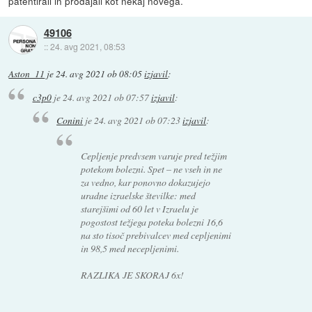
patentirali in prodajali kot nekaj novega.
49106
::
24. avg 2021, 08:53
Aston_11
je
24. avg 2021 ob 08:05
izjavil
:
c3p0
je
24. avg 2021 ob 07:57
izjavil
:
Conini
je
24. avg 2021 ob 07:23
izjavil
:
Cepljenje predvsem varuje pred težjim
potekom bolezni. Spet – ne vseh in ne
za vedno, kar ponovno dokazujejo
uradne izraelske številke: med
starejšimi od 60 let v Izraelu je
pogostost težjega poteka bolezni 16,6
na sto tisoč prebivalcev med cepljenimi
in 98,5 med necepljenimi.
RAZLIKA JE SKORAJ 6x!