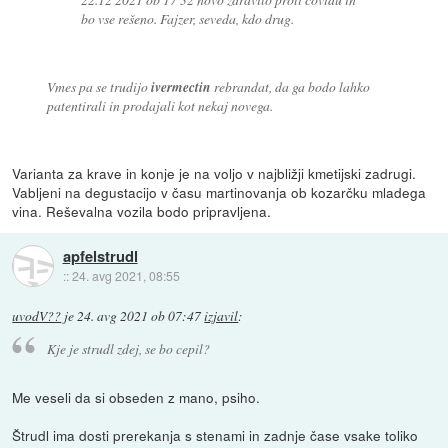
bo vse rešeno. Fajzer, seveda, kdo drug.
Vmes pa se trudijo
ivermectin
rebrandat, da ga bodo lahko
patentirali in prodajali kot nekaj novega.
Varianta za krave in konje je na voljo v najbližji kmetijski zadrugi.
Vabljeni na degustacijo v času martinovanja ob kozarčku mladega
vina. Reševalna vozila bodo pripravljena.
apfelstrudl
::
24. avg 2021, 08:55
uvodV??
je
24. avg 2021 ob 07:47
izjavil
:
Kje je strudl zdej, se bo cepil?
Me veseli da si obseden z mano, psiho.
Štrudl ima dosti prerekanja s stenami in zadnje čase vsake toliko