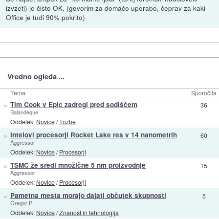
izvzeti) je čisto OK. (govorim za domačo uporabo, čeprav za kaki
Office je tudi 90% pokrito)
Vredno ogleda ...
Tema
Sporočila
»
Tim Cook v Epic zadregi pred sodiščem
36
Balandeque
Oddelek:
Novice
/
Tožbe
»
Intelovi procesorji Rocket Lake res v 14 nanometrih
60
Aggressor
Oddelek:
Novice
/
Procesorji
»
TSMC že sredi množične 5 nm proizvodnje
15
Aggressor
Oddelek:
Novice
/
Procesorji
»
Pametna mesta morajo dajati občutek skupnosti
5
Gregor P
Oddelek:
Novice
/
Znanost in tehnologija