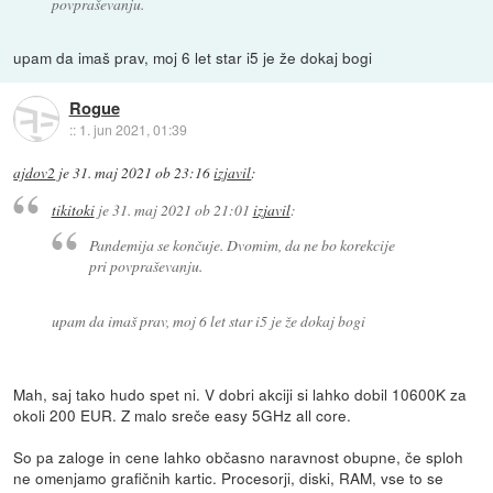
povpraševanju.
upam da imaš prav, moj 6 let star i5 je že dokaj bogi
Rogue
::
1. jun 2021, 01:39
ajdov2
je
31. maj 2021 ob 23:16
izjavil
:
tikitoki
je
31. maj 2021 ob 21:01
izjavil
:
Pandemija se končuje. Dvomim, da ne bo korekcije
pri povpraševanju.
upam da imaš prav, moj 6 let star i5 je že dokaj bogi
Mah, saj tako hudo spet ni. V dobri akciji si lahko dobil 10600K za
okoli 200 EUR. Z malo sreče easy 5GHz all core.
So pa zaloge in cene lahko občasno naravnost obupne, če sploh
ne omenjamo grafičnih kartic. Procesorji, diski, RAM, vse to se