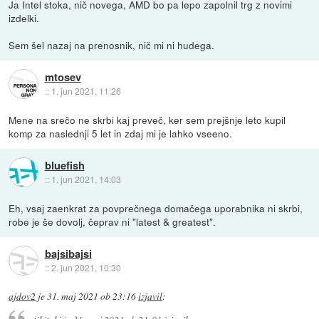
Ja Intel stoka, nič novega, AMD bo pa lepo zapolnil trg z novimi
izdelki.
Sem šel nazaj na prenosnik, nič mi ni hudega.
mtosev
::
1. jun 2021, 11:26
Mene na srečo ne skrbi kaj preveč, ker sem prejšnje leto kupil
komp za naslednji 5 let in zdaj mi je lahko vseeno.
bluefish
::
1. jun 2021, 14:03
Eh, vsaj zaenkrat za povprečnega domačega uporabnika ni skrbi,
robe je še dovolj, čeprav ni "latest & greatest".
bajsibajsi
::
2. jun 2021, 10:30
ajdov2
je
31. maj 2021 ob 23:16
izjavil
: