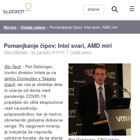
☰
Novice
»
Ostale najave
»
Pomanjkanje čipov: Intel svari, AMD miri
Pomanjkanje čipov: Intel svari, AMD miri
Dare Hriberšek
::
31. maj 2021
ob 20:50
Ostale najave
- Pat Gelsinger,
Slo-Tech
izvršni direktor Intela je na
sejmu Computex v Tajpeju
izjavil
, da nas je obdobje dela
in učenja od doma med
pandemijo COVID-19
pripeljalo do cikla eksplozivne
rasti na področju
polprevodnikov, kar je močno
obremenilo globalne dobavne
verige. Po njegovem mnenju
je industrija že napravila
ustrezne korake, da se stanje
Pat Gelsinger, CEO Intela