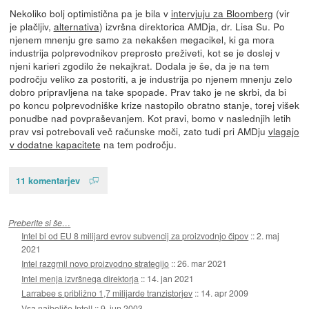
Nekoliko bolj optimistična pa je bila v
intervjuju za Bloomberg
(vir
je plačljiv,
alternativa
) izvršna direktorica AMDja, dr. Lisa Su. Po
njenem mnenju gre samo za nekakšen megacikel, ki ga mora
industrija polprevodnikov preprosto preživeti, kot se je doslej v
njeni karieri zgodilo že nekajkrat. Dodala je še, da je na tem
področju veliko za postoriti, a je industrija po njenem mnenju zelo
dobro pripravljena na take spopade. Prav tako je ne skrbi, da bi
po koncu polprevodniške krize nastopilo obratno stanje, torej višek
ponudbe nad povpraševanjem. Kot pravi, bomo v naslednjih letih
prav vsi potrebovali več računske moči, zato tudi pri AMDju
vlagajo
v dodatne kapacitete
na tem področju.
11 komentarjev
Preberite si še…
Intel bi od EU 8 milijard evrov subvencij za proizvodnjo čipov
::
2. maj
2021
Intel razgrnil novo proizvodno strategijo
::
26. mar 2021
Intel menja izvršnega direktorja
::
14. jan 2021
Larrabee s približno 1,7 milijarde tranzistorjev
::
14. apr 2009
Vsa najboljše Intel!
::
9. jun 2003