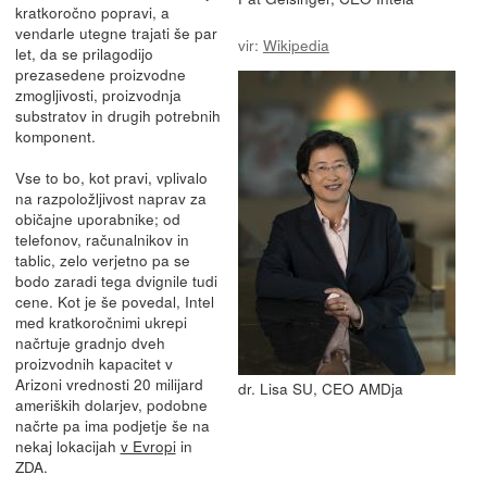
kratkoročno popravi, a
vendarle utegne trajati še par
vir:
Wikipedia
let, da se prilagodijo
prezasedene proizvodne
zmogljivosti, proizvodnja
substratov in drugih potrebnih
komponent.
Vse to bo, kot pravi, vplivalo
na razpoložljivost naprav za
običajne uporabnike; od
telefonov, računalnikov in
tablic, zelo verjetno pa se
bodo zaradi tega dvignile tudi
cene. Kot je še povedal, Intel
med kratkoročnimi ukrepi
načrtuje gradnjo dveh
proizvodnih kapacitet v
Arizoni vrednosti 20 milijard
dr. Lisa SU, CEO AMDja
ameriških dolarjev, podobne
načrte pa ima podjetje še na
nekaj lokacijah
v Evropi
in
ZDA.