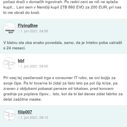
počasi draži v domačih trgovinah. Po redni ceni se nič ne splača
kupit... Lani sem v Nemčiji kupil 2TB 860 EVO za 200 EUR, pri nas
bi me obrali do kosti.
FlyingBee
::
1. jun 2021, 04:56
V bistvu sta oba enako povedala, samo, da je Intelov poba ustrašil
s 24 meseci.
bbf
::
1. jun 2021, 08:00
Pri vsej tej zasičenosti trga s consumer IT robo, se oni bojijo za
svoje čipe. Pa kr tovarne bi zidal za tisto leto pa pol čip krize, pa
zraven z obljubami pobasat peneze od lokalcev, pred koncem
gradnje pa poplava čipov... Isto, kot da bi šel danes zidat fabrko za
delat zaščitne maske.
filip007
::
1. jun 2021, 08:12