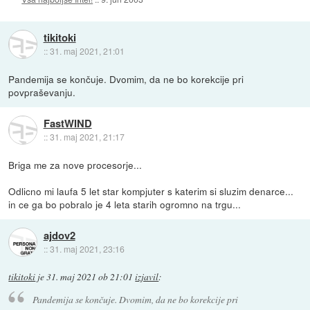
tikitoki
::
31. maj 2021, 21:01
Pandemija se končuje. Dvomim, da ne bo korekcije pri
povpraševanju.
FastWIND
::
31. maj 2021, 21:17
Briga me za nove procesorje...
Odlicno mi laufa 5 let star kompjuter s katerim si sluzim denarce...
in ce ga bo pobralo je 4 leta starih ogromno na trgu...
ajdov2
::
31. maj 2021, 23:16
tikitoki
je
31. maj 2021 ob 21:01
izjavil
:
Pandemija se končuje. Dvomim, da ne bo korekcije pri