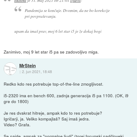
tikitoki
je
31. maj 2021 ob 21:01
izjavil
:
Pandemija se končuje. Dvomim, da ne bo korekcije
pri povpraševanju.
upam da imaš prav, moj 6 let star i5 je že dokaj bogi
Zanimivo, moj 9 let star i5 pa se zadovoljivo miga.
MrStein
::
2. jun 2021, 18:48
Redko kdo res potrebuje top-of-the-line zmogljivost.
i5-2320 ima en bench 600, zadnja generacija i5 pa 1100. (OK, i9
gre do 1800)
Je res dvakrat hitreje, ampak kdo to res potrebuje?
Igričarji, ja. Veliko kompajlaš? Saj imaš jedra.
Video? Grafa.
Se najde, ampak za "normalne ljudi" (torej forumski nadčloveki